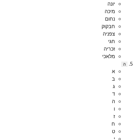
יונה
מיכה
נחום
חבקוק
צפניה
חגי
זכריה
מלאכי
ה
א
ב
ג
ד
ה
ו
ז
ח
ט
י