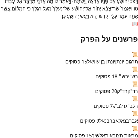
וַיִּפֹּל֩
יְהוֹשֻׁ֨עַ
אֶל־
פָּנָ֥יו
אַ֙רְצָה֙
וַיִּשְׁתָּ֔חוּ
וַיֹּ֣אמֶר
ל֔וֹ
מָ֥ה
אֲדֹנִ֖י
מְדַבֵּ֥ר
אֶל־
עַבְדּֽוֹ׃
טו
וַיֹּאמֶר֩
שַׂר־
צְבָ֨א
יְהוָ֜ה
אֶל־
יְהוֹשֻׁ֗עַ
שַׁל־
נַֽעַלְךָ֙
מֵעַ֣ל
רַגְלֶ֔ךָ
כִּ֣י
הַמָּק֗וֹם
אֲשֶׁ֥ר
אַתָּ֛ה
עֹמֵ֥ד
עָלָ֖יו
קֹ֣דֶשׁ
ה֑וּא
וַיַּ֥עַשׂ
יְהוֹשֻׁ֖עַ
כֵּֽן׃
📖
פרשנים על הפרק
📜
תרגום יונתן
יונתן בן עוזיאל
15
פסוקים
📜
רש"י
רש״י
18
פסוקים
📜
רד"ק
רד"ק
20
פסוקים
📜
רלב"ג
רלב"ג
7
פסוקים
📜
אברבנאל
אברבנאל
9
פסוקים
📜
מראות הצובאות
אלשיך
15
פסוקים