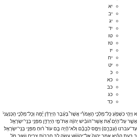
יא
יב
יג
יד
טו
טז
יז
יח
יט
כ
כא
כב
כג
כד
א
וַיְהִ֣י
כִשְׁמֹ֣עַ
כָּל־
מַלְכֵ֣י
הָאֱמֹרִ֡י
אֲשֶׁר֩
בְּעֵ֨בֶר
הַיַּרְדֵּ֜ן
יָ֗מָּה
וְכָל־
מַלְכֵ֤י
הַֽכְּנַעֲנִי֙
אֲשֶׁ֣ר
עַל־
הַיָּ֔ם
אֵ֠ת
אֲשֶׁר־
הוֹבִ֨ישׁ
יְהוָ֜ה
אֶת־
מֵ֧י
הַיַּרְדֵּ֛ן
מִפְּנֵ֥י
בְנֵֽי־
יִשְׂרָאֵ֖ל
עַד־
עברנו
(
עָבְרָ֑ם
)
וַיִּמַּ֣ס
לְבָבָ֗ם
וְלֹא־
הָ֨יָה
בָ֥ם
עוֹד֙
ר֔וּחַ
מִפְּנֵ֖י
בְּנֵֽי־
יִשְׂרָאֵֽל׃
ב
בָּעֵ֣ת
הַהִ֗יא
אָמַ֤ר
יְהוָה֙
אֶל־
יְהוֹשֻׁ֔עַ
עֲשֵׂ֥ה
לְךָ֖
חַֽרְב֣וֹת
צֻרִ֑ים
וְשׁ֛וּב
מֹ֥ל