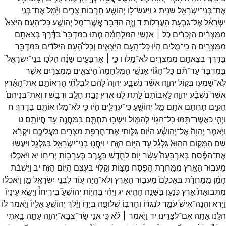
אֶת־
בְּנֵֽי־
יִשְׂרָאֵ֖ל
שֵׁנִֽית׃
ג
וַיַּעַשׂ־
ל֥וֹ
יְהוֹשֻׁ֖עַ
חַֽרְב֣וֹת
צֻרִ֑ים
וַיָּ֙מָל֙
אֶת־
בְּנֵ֣י
יִשְׂרָאֵ֔ל
אֶל־
גִּבְעַ֖ת
הָעֲרָלֽוֹת׃
ד
וְזֶ֥ה
הַדָּבָ֖ר
אֲשֶׁר־
מָ֣ל
יְהוֹשֻׁ֑עַ
כָּל־
הָעָ֣ם
הַיֹּצֵא֩
מִמִּצְרַ֨יִם
הַזְּכָרִ֜ים
כֹּ֣ל ׀
אַנְשֵׁ֣י
הַמִּלְחָמָ֗ה
מֵ֤תוּ
בַמִּדְבָּר֙
בַּדֶּ֔רֶךְ
בְּצֵאתָ֖ם
מִמִּצְרָֽיִם׃
ה
כִּֽי־
מֻלִ֣ים
הָי֔וּ
כָּל־
הָעָ֖ם
הַיֹּֽצְאִ֑ים
וְכָל־
הָ֠עָם
הַיִּלֹּדִ֨ים
בַּמִּדְבָּ֥ר
בַּדֶּ֛רֶךְ
בְּצֵאתָ֥ם
מִמִּצְרַ֖יִם
לֹא־
מָֽלוּ׃
ו
כִּ֣י ׀
אַרְבָּעִ֣ים
שָׁנָ֗ה
הָלְכ֣וּ
בְנֵֽי־
יִשְׂרָאֵל֮
בַּמִּדְבָּר֒
עַד־
תֹּ֨ם
כָּל־
הַגּ֜וֹי
אַנְשֵׁ֤י
הַמִּלְחָמָה֙
הַיֹּצְאִ֣ים
מִמִּצְרַ֔יִם
אֲשֶׁ֥ר
לֹֽא־
שָׁמְע֖וּ
בְּק֣וֹל
יְהוָ֑ה
אֲשֶׁ֨ר
נִשְׁבַּ֤ע
יְהוָה֙
לָהֶ֔ם
לְבִלְתִּ֞י
הַרְאוֹתָ֣ם
אֶת־
הָאָ֗רֶץ
אֲשֶׁר֩
נִשְׁבַּ֨ע
יְהוָ֤ה
לַֽאֲבוֹתָם֙
לָ֣תֶת
לָ֔נוּ
אֶ֛רֶץ
זָבַ֥ת
חָלָ֖ב
וּדְבָֽשׁ׃
ז
וְאֶת־
בְּנֵיהֶם֙
הֵקִ֣ים
תַּחְתָּ֔ם
אֹתָ֖ם
מָ֣ל
יְהוֹשֻׁ֑עַ
כִּי־
עֲרֵלִ֣ים
הָי֔וּ
כִּ֛י
לֹא־
מָ֥לוּ
אוֹתָ֖ם
בַּדָּֽרֶךְ׃
ח
וַיְהִ֛י
כַּאֲשֶׁר־
תַּ֥מּוּ
כָל־
הַגּ֖וֹי
לְהִמּ֑וֹל
וַיֵּשְׁב֥וּ
תַחְתָּ֛ם
בַּֽמַּחֲנֶ֖ה
עַ֥ד
חֲיוֹתָֽם׃
ט
וַיֹּ֤אמֶר
יְהוָה֙
אֶל־
יְהוֹשֻׁ֔עַ
הַיּ֗וֹם
גַּלּ֛וֹתִי
אֶת־
חֶרְפַּ֥ת
מִצְרַ֖יִם
מֵעֲלֵיכֶ֑ם
וַיִּקְרָ֞א
שֵׁ֣ם
הַמָּק֤וֹם
הַהוּא֙
גִּלְגָּ֔ל
עַ֖ד
הַיּ֥וֹם
הַזֶּֽה׃
י
וַיַּחֲנ֥וּ
בְנֵֽי־
יִשְׂרָאֵ֖ל
בַּגִּלְגָּ֑ל
וַיַּעֲשׂ֣וּ
אֶת־
הַפֶּ֡סַח
בְּאַרְבָּעָה֩
עָשָׂ֨ר
י֥וֹם
לַחֹ֛דֶשׁ
בָּעֶ֖רֶב
בְּעַֽרְב֥וֹת
יְרִיחֽוֹ׃
יא
וַיֹּ֨אכְל֜וּ
מֵעֲב֥וּר
הָאָ֛רֶץ
מִמָּֽחֳרַ֥ת
הַפֶּ֖סַח
מַצּ֣וֹת
וְקָל֑וּי
בְּעֶ֖צֶם
הַיּ֥וֹם
הַזֶּֽה׃
יב
וַיִּשְׁבֹּ֨ת
הַמָּ֜ן
מִֽמָּחֳרָ֗ת
בְּאָכְלָם֙
מֵעֲב֣וּר
הָאָ֔רֶץ
וְלֹא־
הָ֥יָה
ע֛וֹד
לִבְנֵ֥י
יִשְׂרָאֵ֖ל
מָ֑ן
וַיֹּאכְל֗וּ
מִתְּבוּאַת֙
אֶ֣רֶץ
כְּנַ֔עַן
בַּשָּׁנָ֖ה
הַהִֽיא׃
יג
וַיְהִ֗י
בִּֽהְי֣וֹת
יְהוֹשֻׁעַ֮
בִּירִיחוֹ֒
וַיִּשָּׂ֤א
עֵינָיו֙
וַיַּ֔רְא
וְהִנֵּה־
אִישׁ֙
עֹמֵ֣ד
לְנֶגְדּ֔וֹ
וְחַרְבּ֥וֹ
שְׁלוּפָ֖ה
בְּיָד֑וֹ
וַיֵּ֨לֶךְ
יְהוֹשֻׁ֤עַ
אֵלָיו֙
וַיֹּ֣אמֶר
ל֔וֹ
הֲלָ֥נוּ
אַתָּ֖ה
אִם־
לְצָרֵֽינוּ׃
יד
וַיֹּ֣אמֶר ׀
לֹ֗א
כִּ֛י
אֲנִ֥י
שַׂר־
צְבָֽא־
יְהוָ֖ה
עַתָּ֣ה
בָ֑אתִי