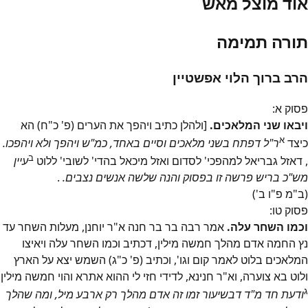
אוד מוצל מאש
תורה תמימה
הרב ברוך הלוי אפשטיין
פסוק
א
:
ויבאו שני המלאכים.
[ולהלן כתיב ויהפך את הערים (פ' כ"ח) הא
א
כיצד
ר"ל דפתח בשני מלאכים וסיים באחד, כמ"ש ויהפך ולא ויהפכו.
ב
, דאזל גבריאל למהפכי' לסדום ואזל מיכאל בהדי' לשובי' ללוט
עיין
מש"כ בריש פרשה זו בפסוק והנה שלשה אנשים נצבים.
.
(ב"מ פ"ו ב')
פסוק
טו
:
וכמו השחר עלה.
אמר רבה בר בר חנה א"ר יוחנן, מעלות השחר עד
נץ החמה אדם מהלך חמשה מילין, דכתיב וכמו השחר עלה ויאיצו
המלאכים בלוט לאמר קום וגו', וכתיב (פ' כ"ג) השמש יצא על הארץ
ולוט בא צוערה, וא"ר חנינא, לדידי חזי לי ההוא אתרא והוי חמשה מילין
ג
ודעת חד מ"ד דבשיעור זמו זה אדם מהלך רק ארבע מיל, ומה שהלך