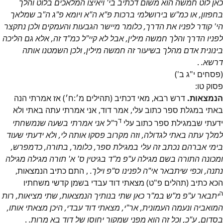
כאן לוט חמשה הוא משום דכתיב בי' ויאיצו המלאכים בלוט והלך
בחפזון, או כמ"ש בירושלמי ברכות פ"א ה"א ויומא פ"ג ה"ב שמלאך
הי' קודר לפניו את הדרך, כלומר מיישר הגבעות והעמקים ולכן נתקצר
לפניו הדרך והלך חמשה מילין, אבל לא קיי"ל כמ"ד זה, אלא גם הליכה
בינונית אדם מהלך בשיעור זה חמשה מילין, ולכן השמטנו אותה
דרשא.
.
(פסחים י"ג ב')
פסוק
טו
:
הנמצאות.
דרש רבא, מאי דכתיב (תהילים מ׳:ח׳) אז אמרתי הנה
באתי במגלת ספר כתוב עלי, אמר דוד, אני אמרתי עתה באתי ולא
ד
ידעתי שבמגילת ספר כתוב עלי
ר"ל אני אמרתי בשעה שנמשחתי
למלך עתה באתי לגדולה, וזה מקרוב פסקו אותה לי, ולא ידעתי שעוד
בימי אברהם נכתב זה עלי במגילת ספר, כלומר, בתורה, כדמפרש,
ומכונה התורה בשם מגילה ע"פ מ"ד בגיטין ס' א' תורה מגילה מגילה
נתנה, וכפי שיתבאר אי"ה לפנינו ס"פ וילך.
, התם כתיב הנמצאות,
הכא כתיב (תהלים פ"ט) מצאתי דוד עבדי בשמן קדשי משחתיו
ה
יתבאר ע"פ מ"ש במ"ר כאן שתי בנותיך הנמצאות, שתי מציאות, רות
המואביה ונעמה העמונית, אר"י, מצאתי דוד עבדי, היכן מצאתי אותו,
בסדום, ע"כ, וכל זה הוא מפני שמקור יחוסו של דוד בא מרות.
.