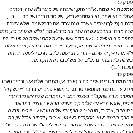
פסוק
כ
:
אמלטה נא שמה.
א"ר יצחק, ישיבתה של צוער נ"א שנה, דכתיב
אמלטה נא שמה, נא בגמטריא נ"א, ושל סדום נ"ב ושלותה – – כ"ו,
דכתיב (פ' לך) שתים עשרה שנה עבדו את כדרלעומר ושלש עשרה
יב
שנה מרדו ובארבע עשרה שנה בא כדרלעומר
מ"ש ושלותה כ"ו, רומז
להפסוק ביחזקאל ט"ז עון סדום גאון שבעת לחם ושלות השקט הי' לה.
וכונת הראי' מהפסוק שהביא, היא, כי שנות העבודה אינן שנות שלוה,
וי"ג מרדו אין זה שלום – הרי כ"ה, ושנת כ"ו נהרג כדרלעומר, והיתה
בשלוה כ"ו הנותרים מנ"ב, וע' מש"כ בדרשא הקודמת.
.
(שבת י' ב')
פסוק
כד
:
וה' המטיר.
ובירושלים כתיב (איכה א') ממרום שלח אש, וכתיב (שם)
יג
ויגדל עון בת עמי מחטאת סדום, וכי משוא פנים יש בדבר
דלשון וה'
המטיר מורה שהקב"ה בעצמו המטיר, וממרום שלח אש מורה ע"י
שליח, ועונש הבא ע"י שליח קיל מעונש הבא ע"י עצמו, כמבואר
בסנהדרין צ"ד ב', סנחריב שחרף ע"י שליח נענש ע"י שליח ופרעה
שחרף בעצמו נענש מהקב"ה בעצמו, וא"כ כיון דכתיב ויגדל עון בת
עמי מחטאת סדום קשה למה נענשו בירושלים ע"י שליח ובסדום ע"י
הקב"ה בעצמו, בעוד שהי' צריך להיות בהיפך. גם י"ל דענין המשא