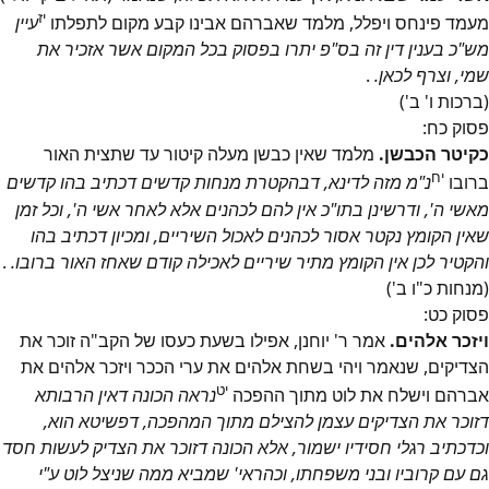
יז
מעמד פינחס ויפלל, מלמד שאברהם אבינו קבע מקום לתפלתו
עיין
מש"כ בענין דין זה בס"פ יתרו בפסוק בכל המקום אשר אזכיר את
שמי, וצרף לכאן.
.
(ברכות ו' ב')
פסוק
כח
:
כקיטר הכבשן.
מלמד שאין כבשן מעלה קיטור עד שתצית האור
יח
ברובו
נ"מ מזה לדינא, דבהקטרת מנחות קדשים דכתיב בהו קדשים
מאשי ה', ודרשינן בתו"כ אין להם לכהנים אלא לאחר אשי ה', וכל זמן
שאין הקומץ נקטר אסור לכהנים לאכול השיריים, ומכיון דכתיב בהו
והקטיר לכן אין הקומץ מתיר שיריים לאכילה קודם שאחז האור ברובו.
.
(מנחות כ"ו ב')
פסוק
כט
:
ויזכר אלהים.
אמר ר' יוחנן, אפילו בשעת כעסו של הקב"ה זוכר את
הצדיקים, שנאמר ויהי בשחת אלהים את ערי הככר ויזכר אלהים את
יט
אברהם וישלח את לוט מתוך ההפכה
נראה הכונה דאין הרבותא
דזוכר את הצדיקים עצמן להצילם מתוך המהפכה, דפשיטא הוא,
וכדכתיב רגלי חסידיו ישמור, אלא הכונה דזוכר את הצדיק לעשות חסד
גם עם קרוביו ובני משפחתו, וכהראי' שמביא ממה שניצל לוט ע"י