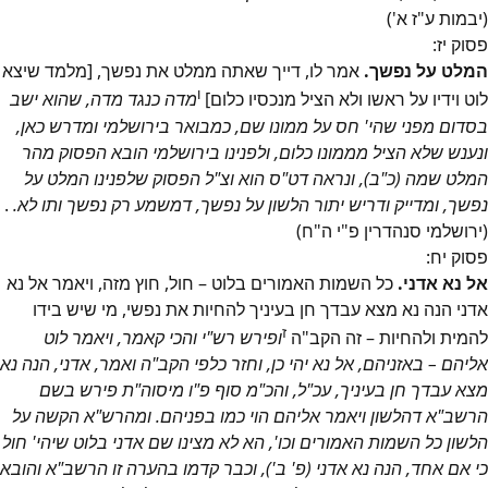
(יבמות ע"ז א')
פסוק
יז
:
המלט על נפשך.
אמר לו, דייך שאתה ממלט את נפשך, [מלמד שיצא
ו
לוט וידיו על ראשו ולא הציל מנכסיו כלום]
מדה כנגד מדה, שהוא ישב
בסדום מפני שהי' חס על ממונו שם, כמבואר בירושלמי ומדרש כאן,
ונענש שלא הציל מממונו כלום, ולפנינו בירושלמי הובא הפסוק מהר
המלט שמה (כ"ב), ונראה דט"ס הוא וצ"ל הפסוק שלפנינו המלט על
נפשך, ומדייק ודריש יתור הלשון על נפשך, דמשמע רק נפשך ותו לא.
.
(ירושלמי סנהדרין פ"י ה"ח)
פסוק
יח
:
אל נא אדני.
כל השמות האמורים בלוט – חול, חוץ מזה, ויאמר אל נא
אדני הנה נא מצא עבדך חן בעיניך להחיות את נפשי, מי שיש בידו
ז
להמית ולהחיות – זה הקב"ה
ופירש רש"י והכי קאמר, ויאמר לוט
אליהם – באזניהם, אל נא יהי כן, וחזר כלפי הקב"ה ואמר, אדני, הנה נא
מצא עבדך חן בעיניך, עכ"ל, והכ"מ סוף פ"ו מיסוה"ת פירש בשם
הרשב"א דהלשון ויאמר אליהם הוי כמו בפניהם. ומהרש"א הקשה על
הלשון כל השמות האמורים וכו', הא לא מצינו שם אדני בלוט שיהי' חול
כי אם אחד, הנה נא אדני (פ' ב'), וכבר קדמו בהערה זו הרשב"א והובא