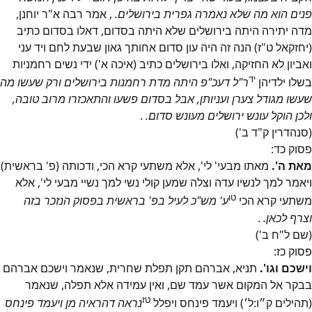
פנים הוא מה שלא נאמרה גפרית בירושלים.
, אמר רבה א"ר יוחנן,
מדה יתירה היתה בירושלים שלא היתה בסדום, דאלו בסדום כתיב
(יחזקאל ט"ז) הנה זה היה עון סדום אחותך גאון שבעת לחם ויד עני
ואביון לא החזיקה, ואלו בירושלים כתיב (איכה א') ידי נשים רחמניות
יד
בשלו ילדיהן
ר"ל דעכ"פ היתה מדת רחמנות בירושלים ורק שעשו מה
שעשו מגודל צערן ועניותן, אבל בסדום פשעו והתאכזרו מרוב טובה,
ולכן הוקל עונש ירושלים מעונש סדום.
.
(סנהדרין ק"ד ב')
פסוק
כד
:
מאת ה'.
מאתו מבעי' לי', אלא משתעי קרא הכי, ודכותה (פ' בראשית)
ויאמר למך לנשיו עדה וצלה שמען קולי נשי למך נשיי מבעי לי', אלא
טו
משתעי קרא הכי
ע' מש"כ לעיל בפ' בראשית בפסוק הנזכר בזה
וצרף לכאן.
.
(שם ל"ח ב')
פסוק
כז
:
וישכם וגו'.
תניא, אברהם תקן תפלת שחרית, שנאמר וישכם אברהם
בבקר אל המקום אשר עמד שם, ואין עמידה אלא תפלה, שנאמר
טז
(תהילים ק״ו:ל׳) ויעמד פינחס ויפלל
נראה דהראיה מן ויעמד פינחס