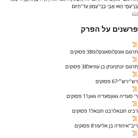
בֶּן־
עַמִּ֑י
ה֛וּא
אֲבִ֥י
בְנֵֽי־
עַמּ֖וֹן
עַד־
הַיּֽוֹם׃
📖
פרשנים על הפרק
📜
תרגום אונקלוס
אונקלוס
38
פסוקים
📜
תרגום יונתן
יונתן בן עוזיאל
38
פסוקים
📜
רש"י
רש״י
67
פסוקים
📜
ר' סעדיה גאון
סעדיה גאון
11
פסוקים
📜
רבינו חננאל
רבנו חננאל
1
פסוקים
📜
ריב"א
יהודה בן אליעזר
8
פסוקים
📜