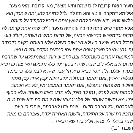
העיר הזאת קרובה לנוס שמה והיא מצער, מאי קרובה ומאי מצער,
י
אילימא דמקרבי וזוטא והא חזו לה
ול"ל למימר להו, ומה שמכוין הוא
בלשון זוטא, הוא שאמר להם שאין אתם צריכין להקפיד על קיומה.
,
יא
אלא מתוך שישיבתה קרובה עונותיה מצערין
כי שנה אחת קדמה לה
סדום וכדמפרש בדרשא הבאה, של סדום חמשים ושתים, דע"כ בוני
מגדל בארץ שנער היו ולא הי' ישוב בעולם אלא באותה בקעה כדכתיב
(פ' נח) ויהי כל הארץ שפה אחת ויהי בנסעם מקדם ומשם נפצו
למקומות אחרים כשנתפלגו ובנו להם עיירות, ומשנתפלגו עד שחרבה
סדום אינו אלא נ"ב שנה, שהרי בסוף ימי פלג נתפלגו הארצות כדתניא
בסדר עולם, א"ר יוסי, נביא גדול הי' עבר שקרא לבנו פלג, כי בימיו
נפלגה הארץ, ואם תאמר בתחלת ימיו, והלא יקטן אחיו קטן ממנו
והוליד משפחות ונתפלגו, ואם תאמר באמצע ימיו, לא בא הכתוב
לסתום אלא לפרש, נתן לך סימן ולא תדע באיזו משנותיו אלא בסוף
ימיו, צא וחשוב שנותיו של פלג ונמצא שנה שמת בה היא שנת מ"ח
לאברהם, וכשחרבה סדום – שנת צ"ט לאברהם, שהרי בו ביום
נתבשרה שרה על התולדה, ולשנה האחרת ילדה, ואברהם בן מאת
שנה בהולד לו יצחק. וע"ע בדרשא הבאה.
.
(שבת י' ב')