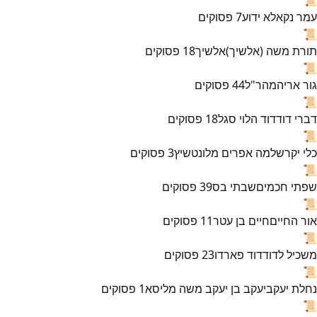
עמר נקא
לא ידוע
7
פסוקים
📜
תורת משה (אלשיך)
אלשיך
18
פסוקים
📜
גור אריה
מהר"ל
44
פסוקים
📜
דברי דוד
דוד הלוי סגל
18
פסוקים
📜
כלי יקר
שלמה אפרים מלונטשיץ
3
פסוקים
📜
שפתי חכמים
שבתי בס
39
פסוקים
📜
אור החיים
חיים בן עטר
11
פסוקים
📜
משכיל לדוד
דוד פארדו
23
פסוקים
📜
נחלת יעקב
יעקב בן יעקב משה מליסא
1
פסוקים
📜