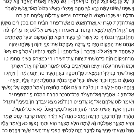
כִּֽי־
עַל־
כֵּ֥ן
בָּ֖אוּ
בְּצֵ֥ל
קֹרָתִֽי׃
ט
וַיֹּאמְר֣וּ ׀
גֶּשׁ־
הָ֗לְאָה
וַיֹּֽאמְרוּ֙
הָאֶחָ֤ד
בָּֽא־
לָגוּר֙
וַיִּשְׁפֹּ֣ט
שָׁפ֔וֹט
עַתָּ֕ה
נָרַ֥ע
לְךָ֖
מֵהֶ֑ם
וַיִּפְצְר֨וּ
בָאִ֤ישׁ
בְּלוֹט֙
מְאֹ֔ד
וַֽיִּגְּשׁ֖וּ
לִשְׁבֹּ֥ר
הַדָּֽלֶת׃
י
וַיִּשְׁלְח֤וּ
הָֽאֲנָשִׁים֙
אֶת־
יָדָ֔ם
וַיָּבִ֧יאוּ
אֶת־
ל֛וֹט
אֲלֵיהֶ֖ם
הַבָּ֑יְתָה
וְאֶת־
הַדֶּ֖לֶת
סָגָֽרוּ׃
יא
וְֽאֶת־
הָאֲנָשִׁ֞ים
אֲשֶׁר־
פֶּ֣תַח
הַבַּ֗יִת
הִכּוּ֙
בַּסַּנְוֵרִ֔ים
מִקָּטֹ֖ן
וְעַד־
גָּד֑וֹל
וַיִּלְא֖וּ
לִמְצֹ֥א
הַפָּֽתַח׃
יב
וַיֹּאמְר֨וּ
הָאֲנָשִׁ֜ים
אֶל־
ל֗וֹט
עֹ֚ד
מִֽי־
לְךָ֣
פֹ֔ה
חָתָן֙
וּבָנֶ֣יךָ
וּבְנֹתֶ֔יךָ
וְכֹ֥ל
אֲשֶׁר־
לְךָ֖
בָּעִ֑יר
הוֹצֵ֖א
מִן־
הַמָּקֽוֹם׃
יג
כִּֽי־
מַשְׁחִתִ֣ים
אֲנַ֔חְנוּ
אֶת־
הַמָּק֖וֹם
הַזֶּ֑ה
כִּֽי־
גָֽדְלָ֤ה
צַעֲקָתָם֙
אֶת־
פְּנֵ֣י
יְהוָ֔ה
וַיְשַׁלְּחֵ֥נוּ
יְהוָ֖ה
לְשַׁחֲתָֽהּ׃
יד
וַיֵּצֵ֨א
ל֜וֹט
וַיְדַבֵּ֣ר ׀
אֶל־
חֲתָנָ֣יו ׀
לֹקְחֵ֣י
בְנֹתָ֗יו
וַיֹּ֙אמֶר֙
ק֤וּמוּ
צְּאוּ֙
מִן־
הַמָּק֣וֹם
הַזֶּ֔ה
כִּֽי־
מַשְׁחִ֥ית
יְהוָ֖ה
אֶת־
הָעִ֑יר
וַיְהִ֥י
כִמְצַחֵ֖ק
בְּעֵינֵ֥י
חֲתָנָֽיו׃
טו
וּכְמוֹ֙
הַשַּׁ֣חַר
עָלָ֔ה
וַיָּאִ֥יצוּ
הַמַּלְאָכִ֖ים
בְּל֣וֹט
לֵאמֹ֑ר
קוּם֩
קַ֨ח
אֶֽת־
אִשְׁתְּךָ֜
וְאֶת־
שְׁתֵּ֤י
בְנֹתֶ֙יךָ֙
הַנִּמְצָאֹ֔ת
פֶּן־
תִּסָּפֶ֖ה
בַּעֲוֺ֥ן
הָעִֽיר׃
טז
וַֽיִּתְמַהְמָ֓הּ ׀
וַיַּחֲזִ֨קוּ
הָאֲנָשִׁ֜ים
בְּיָד֣וֹ
וּבְיַד־
אִשְׁתּ֗וֹ
וּבְיַד֙
שְׁתֵּ֣י
בְנֹתָ֔יו
בְּחֶמְלַ֥ת
יְהוָ֖ה
עָלָ֑יו
וַיֹּצִאֻ֥הוּ
וַיַּנִּחֻ֖הוּ
מִח֥וּץ
לָעִֽיר׃
יז
וַיְהִי֩
כְהוֹצִיאָ֨ם
אֹתָ֜ם
הַח֗וּצָה
וַיֹּ֙אמֶר֙
הִמָּלֵ֣ט
עַל־
נַפְשֶׁ֔ךָ
אַל־
תַּבִּ֣יט
אַחֲרֶ֔יךָ
וְאַֽל־
תַּעֲמֹ֖ד
בְּכָל־
הַכִּכָּ֑ר
הָהָ֥רָה
הִמָּלֵ֖ט
פֶּן־
תִּסָּפֶֽה׃
יח
וַיֹּ֥אמֶר
ל֖וֹט
אֲלֵהֶ֑ם
אַל־
נָ֖א
אֲדֹנָֽי׃
יט
הִנֵּה־
נָ֠א
מָצָ֨א
עַבְדְּךָ֣
חֵן֮
בְּעֵינֶיךָ֒
וַתַּגְדֵּ֣ל
חַסְדְּךָ֗
אֲשֶׁ֤ר
עָשִׂ֙יתָ֙
עִמָּדִ֔י
לְהַחֲי֖וֹת
אֶת־
נַפְשִׁ֑י
וְאָנֹכִ֗י
לֹ֤א
אוּכַל֙
לְהִמָּלֵ֣ט
הָהָ֔רָה
פֶּן־
תִּדְבָּקַ֥נִי
הָרָעָ֖ה
וָמַֽתִּי׃
כ
הִנֵּה־
נָ֠א
הָעִ֨יר
הַזֹּ֧את
קְרֹבָ֛ה
לָנ֥וּס
שָׁ֖מָּה
וְהִ֣יא
מִצְעָ֑ר
אִמָּלְטָ֨ה
נָּ֜א
שָׁ֗מָּה
הֲלֹ֥א
מִצְעָ֛ר
הִ֖וא
וּתְחִ֥י
נַפְשִֽׁי׃
כא
וַיֹּ֣אמֶר
אֵלָ֔יו
הִנֵּה֙
נָשָׂ֣אתִי
פָנֶ֔יךָ
גַּ֖ם
לַדָּבָ֣ר
הַזֶּ֑ה
לְבִלְתִּ֛י
הָפְכִּ֥י
אֶת־
הָעִ֖יר
אֲשֶׁ֥ר
דִּבַּֽרְתָּ׃
כב