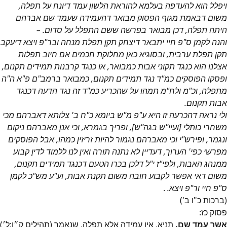
ויפלל הוא להעדפה בעלמא להוראת הלשון עמד דיונח על תפלה,
משום דבאמת מגוף הפסוק מבואר דהעמידה שעמד שם אברהם
היתה תפלה, דכן מבואר בפרשה ששם התפלל על סדום. –
והנה לקמן ס"פ חיי יתבאר דיצחק תקן תפלת מנחה ובר"פ ויצא דיעקב
תקן תפלת ערבית, ובסוגיא כאן מחלוקת חכמים אם חיוב תפלות
אצלנו הוא כנגד תקוני אבות כמבואר, או כנגד קרבנות תמידים תקנום,
ופסקו הפוסקים כמ"ד נגד תמידים תקנום, כמבואר ברמב"ם פ"א ה"ה
מתפלה, וכ"מ ולח"מ תמהו על שהכריע כמ"ד זה נגד הדעה דכנגד
אבות תקנום.
ולי נראה דהכרעה זו היא ע"פ מ"ש ביומא כ"ח ב' צלותא דאברהם מכי
משחרי כותלי [ועיי"ש בגה"ש], ופריך בגמרא, וכי אנן מאברהם ניקום
ונגמר, ופירש"י וכי מאברהם נגמור להיות זריזין כמהו, אבל הפוסקים
מפרשי כפי' הערוך, דעדיין לא נתנה תורה ואין לנו ללמוד לדין קבוע
ממנהג האבות, ולפי"ז י"ל דלכן בכרו הטעם דכנגד תמידים תקנום,
משום דאי אפשר לקבוע חובה משום תקנת אבות, וע"ע מש"כ לקמן
ס"פ חיי ור"פ ויצא.
.
(ברכות כ"ו ב')
פסוק
כז
:
אשר עמד שם.
תניא, אין עמידה אלא תפלה, שנאמר (תהילים ק״ו:ל׳)