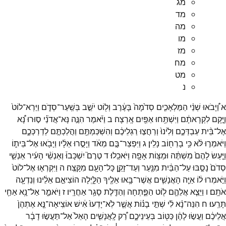
מג
מד
מה
מו
מז
מח
מט
נ
א
וַ֠יָּבֹאוּ
שְׁנֵ֨י
הַמַּלְאָכִ֤ים
סְדֹ֙מָה֙
בָּעֶ֔רֶב
וְל֖וֹט
יֹשֵׁ֣ב
בְּשַֽׁעַר־
סְדֹ֑ם
וַיַּרְא־
לוֹט֙
וַיָּ֣קָם
לִקְרָאתָ֔ם
וַיִּשְׁתַּ֥חוּ
אַפַּ֖יִם
אָֽרְצָה׃
ב
וַיֹּ֜אמֶר
הִנֶּ֣ה
נָּא־
אֲדֹנַ֗י
ס֣וּרוּ
נָ֠א
אֶל־
בֵּ֨ית
עַבְדְּכֶ֤ם
וְלִ֙ינוּ֙
וְרַחֲצ֣וּ
רַגְלֵיכֶ֔ם
וְהִשְׁכַּמְתֶּ֖ם
וַהֲלַכְתֶּ֣ם
לְדַרְכְּכֶ֑ם
וַיֹּאמְר֣וּ
לֹּ֔א
כִּ֥י
בָרְח֖וֹב
נָלִֽין׃
ג
וַיִּפְצַר־
בָּ֣ם
מְאֹ֔ד
וַיָּסֻ֣רוּ
אֵלָ֔יו
וַיָּבֹ֖אוּ
אֶל־
בֵּית֑וֹ
וַיַּ֤עַשׂ
לָהֶם֙
מִשְׁתֶּ֔ה
וּמַצּ֥וֹת
אָפָ֖ה
וַיֹּאכֵֽלוּ׃
ד
טֶרֶם֮
יִשְׁכָּבוּ֒
וְאַנְשֵׁ֨י
הָעִ֜יר
אַנְשֵׁ֤י
סְדֹם֙
נָסַ֣בּוּ
עַל־
הַבַּ֔יִת
מִנַּ֖עַר
וְעַד־
זָקֵ֑ן
כָּל־
הָעָ֖ם
מִקָּצֶֽה׃
ה
וַיִּקְרְא֤וּ
אֶל־
לוֹט֙
וַיֹּ֣אמְרוּ
ל֔וֹ
אַיֵּ֧ה
הָאֲנָשִׁ֛ים
אֲשֶׁר־
בָּ֥אוּ
אֵלֶ֖יךָ
הַלָּ֑יְלָה
הוֹצִיאֵ֣ם
אֵלֵ֔ינוּ
וְנֵדְעָ֖ה
אֹתָֽם׃
ו
וַיֵּצֵ֧א
אֲלֵהֶ֛ם
ל֖וֹט
הַפֶּ֑תְחָה
וְהַדֶּ֖לֶת
סָגַ֥ר
אַחֲרָֽיו׃
ז
וַיֹּאמַ֑ר
אַל־
נָ֥א
אַחַ֖י
תָּרֵֽעוּ׃
ח
הִנֵּה־
נָ֨א
לִ֜י
שְׁתֵּ֣י
בָנ֗וֹת
אֲשֶׁ֤ר
לֹֽא־
יָדְעוּ֙
אִ֔ישׁ
אוֹצִֽיאָה־
נָּ֤א
אֶתְהֶן֙
אֲלֵיכֶ֔ם
וַעֲשׂ֣וּ
לָהֶ֔ן
כַּטּ֖וֹב
בְּעֵינֵיכֶ֑ם
רַ֠ק
לָֽאֲנָשִׁ֤ים
הָאֵל֙
אַל־
תַּעֲשׂ֣וּ
דָבָ֔ר