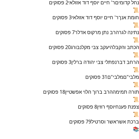
נחל קדומים
ר' חיים יוסף דוד אזולאי
2
פסוקים
📜
חומת אנך
ר' חיים יוסף דוד אזולאי
3
פסוקים
📜
נתינה לגר
הרב נתן מרקוס אדלר
7
פסוקים
📜
הכתב והקבלה
יעקב צבי מקלנבורג
20
פסוקים
📜
הרחב דבר
נפתלי צבי יהודה ברלין
3
פסוקים
📜
מלבי"ם
מלבי"ם
31
פסוקים
📜
תורה תמימה
הרב ברוך הלוי אפשטיין
18
פסוקים
📜
צפנת פענח
יוסף רוזין
8
פסוקים
📜
ברכת אשר
אשר וסרטיל
79
פסוקים
📚