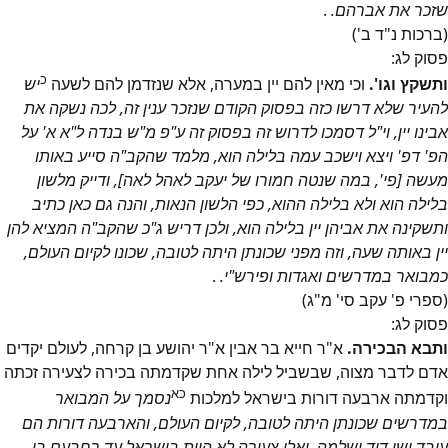
שזכר את אברהם.
.
(ברכות נ"ד ב')
פסוק
לג
:
כ
ותשקץ וגו'.
וכי מאין להם יין במערה, אלא שנזדמן להם לשעה
יש
להעיר שלא דרשו כזה בפסוק הקודם שנזכר ענין זה, לכה נשקה את
אבינו יין, וי"ל דסמכו לדרוש זה בפסוק זה ע"פ מ"ש בנדה ל"א א' על
הפ' דפ' ויצא וישכב עמה בלילה הוא, מלמד שהקב"ה סייע באותו
מעשה [פי', במה שנטה חמורו של יעקב לאהל לאה], ודייק מלשון
בלילה הוא ולא בלילה ההוא, כפי הלשון הנאות, והנה גם כאן כתיב
ותשקינה את אביהן יין בלילה הוא, ולכן דריש ג"כ שהקב"ה המציא להן
יין באותה שעה, וזה מפני שכונתן היתה לטובה, שכונו לקיום העולם,
כמבואר במדרשים ואגדות ופירש"י.
.
(ספרי פ' עקב סי' מ"ג)
פסוק
לג
:
ותבא הבכירה.
א"ר חייא בר אבין א"ר יהושע בן קרחה, לעולם יקדים
אדם לדבר מצוה, שבשביל לילה אחת שקדמתה בכירה לצעירה זכתה
כא
וקדמתה ארבעה דורות בישראל למלכות
נסמך על המבואר
במדרשים שכונתן היתה לטובה, לקיום העולם, והארבעה דורות הם
עובד ישי דוד ושלמה, ואלו צעירה לא הוית בישראל עד רחבעם בן