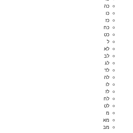
כה
כו
כז
כח
כט
ל
לא
לב
לג
לד
לה
לו
לז
לח
לט
מ
מא
מב