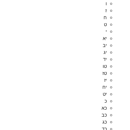
ו
ז
ח
ט
י
יא
יב
יג
יד
טו
טז
יז
יח
יט
כ
כא
כב
כג
כד