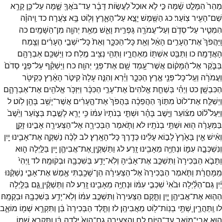
מַהֵר֙
הִמָּלֵ֣ט
שָׁ֔מָּה
כִּ֣י
לֹ֤א
אוּכַל֙
לַעֲשׂ֣וֹת
דָּבָ֔ר
עַד־
בֹּאֲךָ֖
שָׁ֑מָּה
עַל־
כֵּ֛ן
קָרָ֥א
שֵׁם־
הָעִ֖יר
צֽוֹעַר׃
כג
הַשֶּׁ֖מֶשׁ
יָצָ֣א
עַל־
הָאָ֑רֶץ
וְל֖וֹט
בָּ֥א
צֹֽעֲרָה׃
כד
וַֽיהוָ֗ה
הִמְטִ֧יר
עַל־
סְדֹ֛ם
וְעַל־
עֲמֹרָ֖ה
גָּפְרִ֣ית
וָאֵ֑שׁ
מֵאֵ֥ת
יְהוָ֖ה
מִן־
הַשָּׁמָֽיִם׃
כה
וַֽיַּהֲפֹךְ֙
אֶת־
הֶעָרִ֣ים
הָאֵ֔ל
וְאֵ֖ת
כָּל־
הַכִּכָּ֑ר
וְאֵת֙
כָּל־
יֹשְׁבֵ֣י
הֶעָרִ֔ים
וְצֶ֖מַח
הָאֲדָמָֽה׃
כו
וַתַּבֵּ֥ט
אִשְׁתּ֖וֹ
מֵאַחֲרָ֑יו
וַתְּהִ֖י
נְצִ֥יב
מֶֽלַח׃
כז
וַיַּשְׁכֵּ֥ם
אַבְרָהָ֖ם
בַּבֹּ֑קֶר
אֶל־
הַ֨מָּק֔וֹם
אֲשֶׁר־
עָ֥מַד
שָׁ֖ם
אֶת־
פְּנֵ֥י
יְהוָֽה׃
כח
וַיַּשְׁקֵ֗ף
עַל־
פְּנֵ֤י
סְדֹם֙
וַעֲמֹרָ֔ה
וְעַֽל־
כָּל־
פְּנֵ֖י
אֶ֣רֶץ
הַכִּכָּ֑ר
וַיַּ֗רְא
וְהִנֵּ֤ה
עָלָה֙
קִיטֹ֣ר
הָאָ֔רֶץ
כְּקִיטֹ֖ר
הַכִּבְשָֽׁן׃
כט
וַיְהִ֗י
בְּשַׁחֵ֤ת
אֱלֹהִים֙
אֶת־
עָרֵ֣י
הַכִּכָּ֔ר
וַיִּזְכֹּ֥ר
אֱלֹהִ֖ים
אֶת־
אַבְרָהָ֑ם
וַיְשַׁלַּ֤ח
אֶת־
לוֹט֙
מִתּ֣וֹךְ
הַהֲפֵכָ֔ה
בַּהֲפֹךְ֙
אֶת־
הֶ֣עָרִ֔ים
אֲשֶׁר־
יָשַׁ֥ב
בָּהֵ֖ן
לֽוֹט׃
ל
וַיַּעַל֩
ל֨וֹט
מִצּ֜וֹעַר
וַיֵּ֣שֶׁב
בָּהָ֗ר
וּשְׁתֵּ֤י
בְנֹתָיו֙
עִמּ֔וֹ
כִּ֥י
יָרֵ֖א
לָשֶׁ֣בֶת
בְּצ֑וֹעַר
וַיֵּ֙שֶׁב֙
בַּמְּעָרָ֔ה
ה֖וּא
וּשְׁתֵּ֥י
בְנֹתָֽיו׃
לא
וַתֹּ֧אמֶר
הַבְּכִירָ֛ה
אֶל־
הַצְּעִירָ֖ה
אָבִ֣ינוּ
זָקֵ֑ן
וְאִ֨ישׁ
אֵ֤ין
בָּאָ֙רֶץ֙
לָב֣וֹא
עָלֵ֔ינוּ
כְּדֶ֖רֶךְ
כָּל־
הָאָֽרֶץ׃
לב
לְכָ֨ה
נַשְׁקֶ֧ה
אֶת־
אָבִ֛ינוּ
יַ֖יִן
וְנִשְׁכְּבָ֣ה
עִמּ֑וֹ
וּנְחַיֶּ֥ה
מֵאָבִ֖ינוּ
זָֽרַע׃
לג
וַתַּשְׁקֶ֧יןָ
אֶת־
אֲבִיהֶ֛ן
יַ֖יִן
בַּלַּ֣יְלָה
ה֑וּא
וַתָּבֹ֤א
הַבְּכִירָה֙
וַתִּשְׁכַּ֣ב
אֶת־
אָבִ֔יהָ
וְלֹֽא־
יָדַ֥ע
בְּשִׁכְבָ֖הּ
וּבְקׄוּמָֽהּ׃
לד
וַֽיְהִי֙
מִֽמָּחֳרָ֔ת
וַתֹּ֤אמֶר
הַבְּכִירָה֙
אֶל־
הַצְּעִירָ֔ה
הֵן־
שָׁכַ֥בְתִּי
אֶ֖מֶשׁ
אֶת־
אָבִ֑י
נַשְׁקֶ֨נּוּ
יַ֜יִן
גַּם־
הַלַּ֗יְלָה
וּבֹ֙אִי֙
שִׁכְבִ֣י
עִמּ֔וֹ
וּנְחַיֶּ֥ה
מֵאָבִ֖ינוּ
זָֽרַע׃
לה
וַתַּשְׁקֶ֜יןָ
גַּ֣ם
בַּלַּ֧יְלָה
הַה֛וּא
אֶת־
אֲבִיהֶ֖ן
יָ֑יִן
וַתָּ֤קָם
הַצְּעִירָה֙
וַתִּשְׁכַּ֣ב
עִמּ֔וֹ
וְלֹֽא־
יָדַ֥ע
בְּשִׁכְבָ֖הּ
וּבְקֻמָֽהּ׃
לו
וַֽתַּהֲרֶ֛יןָ
שְׁתֵּ֥י
בְנֽוֹת־
ל֖וֹט
מֵאֲבִיהֶֽן׃
לז
וַתֵּ֤לֶד
הַבְּכִירָה֙
בֵּ֔ן
וַתִּקְרָ֥א
שְׁמ֖וֹ
מוֹאָ֑ב
ה֥וּא
אֲבִֽי־
מוֹאָ֖ב
עַד־
הַיּֽוֹם׃
לח
וְהַצְּעִירָ֤ה
גַם־
הִוא֙
יָ֣לְדָה
בֵּ֔ן
וַתִּקְרָ֥א
שְׁמ֖וֹ