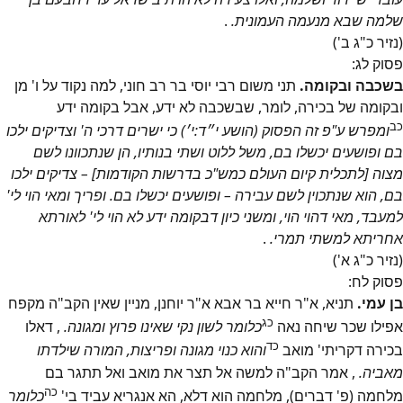
שלמה שבא מנעמה העמונית.
.
(נזיר כ"ג ב')
פסוק
לג
:
בשכבה ובקומה.
תני משום רבי יוסי בר רב חוני, למה נקוד על ו' מן
ובקומה של בכירה, לומר, שבשכבה לא ידע, אבל בקומה ידע
כב
ומפרש ע"פ זה הפסוק (הושע י״ד:י׳) כי ישרים דרכי ה' וצדיקים ילכו
בם ופושעים יכשלו בם, משל ללוט ושתי בנותיו, הן שנתכוונו לשם
מצוה [לתכלית קיום העולם כמש"כ בדרשות הקודמות] – צדיקים ילכו
בם, הוא שנתכוין לשם עבירה – ופושעים יכשלו בם. ופריך ומאי הוי לי'
למעבד, מאי דהוי הוי, ומשני כיון דבקומה ידע לא הוי לי' לאורתא
אחריתא למשתי תמרי.
.
(נזיר כ"ג א')
פסוק
לח
:
בן עמי.
תניא, א"ר חייא בר אבא א"ר יוחנן, מניין שאין הקב"ה מקפח
כג
אפילו שכר שיחה נאה
כלומר לשון נקי שאינו פרוץ ומגונה.
, דאלו
כד
בכירה דקריתי' מואב
והוא כנוי מגונה ופריצות, המורה שילדתו
מאביה.
, אמר הקב"ה למשה אל תצר את מואב ואל תתגר בם
כה
מלחמה (פ' דברים), מלחמה הוא דלא, הא אנגריא עביד בי'
כלומר