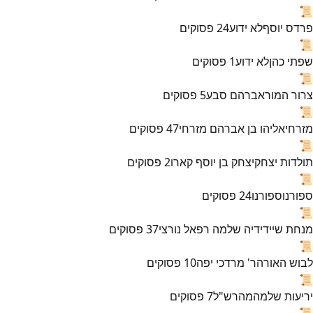
📜
פרדס יוסף
לא ידוע
24
פסוקים
📜
שפתי כהן
לא ידוע
1
פסוקים
📜
צרור המור
אברהם סבע
5
פסוקים
📜
מזרחי
אליהו בן אברהם מזרחי
47
פסוקים
📜
תולדות יצחק
יצחק בן יוסף קארו
2
פסוקים
📜
ספורנו
ספורנו
24
פסוקים
📜
מנחת שי
ידידיה שלמה רפאל נורצי
37
פסוקים
📜
לבוש האורה
ר' מרדכי יפה
10
פסוקים
📜
יריעות שלמה
מהרש"ל
7
פסוקים
📜