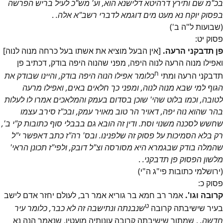
בכ"מ שם ותירץ דרהיטא דלישנא הוא, וע' מש"כ לעיל בריש הפרשה
בפסוק יוקח נא מעט מים דוגמא לדברי רשב"א אלה.
.
(שבועות ל"ה ב')
פסוק
יט
:
פן תדבקני הרעה.
[אין הבעל מוציא את אשתו בעל כרחה מנוה לנוה]
ואפילו מנוה הרעה לנוה היפה, מפני שהנוה היפה בודק, דכתיב פן
ח
תדבקני הרעה ומתי
כלומר אפילו הנוה היפה בודק, והיינו שבודק את
הגוף למי שבא מנוה לנוה, ומפני כך חלאים באים, ואפילו מרעה
לטובה, וכמו בלוט שהי' שוכן בסדום בעמק והמלאכים אמרו לו לעלות
בהר שהוא נוה יפה, דאויר הר טוב מאויר עמק, ובכ"ז סירב עצמו
שחשש לסכנה משנוי וסת. ודין זה הובא גם בבבלי סוף כתובות ק"י ב',
רק בלא הסמיכות על פסוק זה שלפנינו. ובס' רה"ז כתב דאפשר י"ל
שהמלה בודק שבגמרא היא מסורסה וצ"ל דובק, ולפי"ז תכונן הראי'
מלשון הפסוק פן תדבקני.
.
(ירושלמי כתובות פי"ג ה"י)
פסוק
כ
:
קרובה וגו'.
אמר רב חמא בר גוריא אמר רב, לעולם יחזר אדם לישב
ט
בעיר שישיבתה קרובה
שנבנתה ונתישבה זה לא כבר, כלומר עיר
חדשה.
, שמתוך שישיבתה קרובה עונותיה מועטין, שנאמר הנה נא