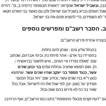
כב),
ובשביל ישראל
שנקראו: 'ראשית תבואתה' (ירמיה ב, ג)". דהיינו
שכל העולם נברא בשביל עם ישראל! ולכן גם כאשר בני האדם חטאו
ד' לא השמידם, כדי להוציא מהם את בני ישראל.
ב. הסבר רשב"ם ומפרשים נוספים
בצורה אחרת פירש הרשב"ם:
בהנחל עליון גוים - שנתן להם נחלות.
בהפרידו בני אדם - אחר מיתת נח, ובימי אברהם, שכתוב
שם: 'מאלה נפרדו איי הגוים... איש ללשונו' (בראשית י,
ה). ושם תמצא שהציב גבולות עמים
בני כנען שנים
עשר, כנגד מספר בני יעקב שהיו שנים עשר
. שתמצא
כנען וי"א בניו שנים עשר, וכתיב שם: 'ויהי גבול הכנעני
מצידון' וגו' (שם, יט), לפי שכל אלו היו לישראל. אבל בכל
שאר בני נח לא פירש בהם שום גבול.
גם "דעת זקנים מבעלי התוספות" כתבו כמו הרשב"ם, ואף הרחיבו: