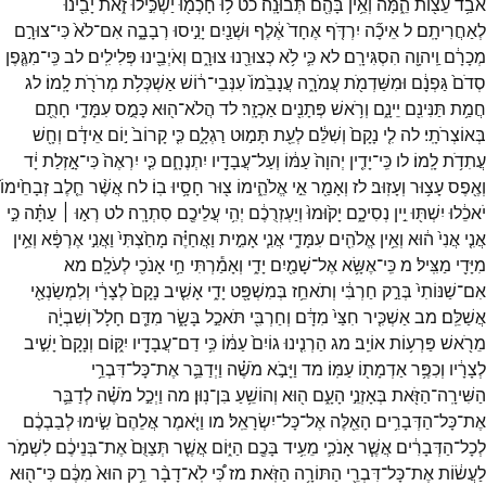
אֹבַ֥ד
עֵצ֖וֹת
הֵ֑מָּה
וְאֵ֥ין
בָּהֶ֖ם
תְּבוּנָֽה׃
כט
ל֥וּ
חָכְמ֖וּ
יַשְׂכִּ֣ילוּ
זֹ֑את
יָבִ֖ינוּ
לְאַחֲרִיתָֽם׃
ל
אֵיכָ֞ה
יִרְדֹּ֤ף
אֶחָד֙
אֶ֔לֶף
וּשְׁנַ֖יִם
יָנִ֣יסוּ
רְבָבָ֑ה
אִם־
לֹא֙
כִּי־
צוּרָ֣ם
מְכָרָ֔ם
וַֽיהוָ֖ה
הִסְגִּירָֽם׃
לא
כִּ֛י
לֹ֥א
כְצוּרֵ֖נוּ
צוּרָ֑ם
וְאֹיְבֵ֖ינוּ
פְּלִילִֽים׃
לב
כִּֽי־
מִגֶּ֤פֶן
סְדֹם֙
גַּפְנָ֔ם
וּמִשַּׁדְמֹ֖ת
עֲמֹרָ֑ה
עֲנָבֵ֙מוֹ֙
עִנְּבֵי־
ר֔וֹשׁ
אַשְׁכְּלֹ֥ת
מְרֹרֹ֖ת
לָֽמוֹ׃
לג
חֲמַ֥ת
תַּנִּינִ֖ם
יֵינָ֑ם
וְרֹ֥אשׁ
פְּתָנִ֖ים
אַכְזָֽר׃
לד
הֲלֹא־
ה֖וּא
כָּמֻ֣ס
עִמָּדִ֑י
חָתֻ֖ם
בְּאוֹצְרֹתָֽי׃
לה
לִ֤י
נָקָם֙
וְשִׁלֵּ֔ם
לְעֵ֖ת
תָּמ֣וּט
רַגְלָ֑ם
כִּ֤י
קָרוֹב֙
י֣וֹם
אֵידָ֔ם
וְחָ֖שׁ
עֲתִדֹ֥ת
לָֽמוֹ׃
לו
כִּֽי־
יָדִ֤ין
יְהוָה֙
עַמּ֔וֹ
וְעַל־
עֲבָדָ֖יו
יִתְנֶחָ֑ם
כִּ֤י
יִרְאֶה֙
כִּי־
אָ֣זְלַת
יָ֔ד
וְאֶ֖פֶס
עָצ֥וּר
וְעָזֽוּב׃
לז
וְאָמַ֖ר
אֵ֣י
אֱלֹהֵ֑ימוֹ
צ֖וּר
חָסָ֥יוּ
בֽוֹ׃
לח
אֲשֶׁ֨ר
חֵ֤לֶב
זְבָחֵ֙ימוֹ֙
יֹאכֵ֔לוּ
יִשְׁתּ֖וּ
יֵ֣ין
נְסִיכָ֑ם
יָק֙וּמוּ֙
וְיַעְזְרֻכֶ֔ם
יְהִ֥י
עֲלֵיכֶ֖ם
סִתְרָֽה׃
לט
רְא֣וּ ׀
עַתָּ֗ה
כִּ֣י
אֲנִ֤י
אֲנִי֙
ה֔וּא
וְאֵ֥ין
אֱלֹהִ֖ים
עִמָּדִ֑י
אֲנִ֧י
אָמִ֣ית
וַאֲחַיֶּ֗ה
מָחַ֙צְתִּי֙
וַאֲנִ֣י
אֶרְפָּ֔א
וְאֵ֥ין
מִיָּדִ֖י
מַצִּֽיל׃
מ
כִּֽי־
אֶשָּׂ֥א
אֶל־
שָׁמַ֖יִם
יָדִ֑י
וְאָמַ֕רְתִּי
חַ֥י
אָנֹכִ֖י
לְעֹלָֽם׃
מא
אִם־
שַׁנּוֹתִי֙
בְּרַ֣ק
חַרְבִּ֔י
וְתֹאחֵ֥ז
בְּמִשְׁפָּ֖ט
יָדִ֑י
אָשִׁ֤יב
נָקָם֙
לְצָרָ֔י
וְלִמְשַׂנְאַ֖י
אֲשַׁלֵּֽם׃
מב
אַשְׁכִּ֤יר
חִצַּי֙
מִדָּ֔ם
וְחַרְבִּ֖י
תֹּאכַ֣ל
בָּשָׂ֑ר
מִדַּ֤ם
חָלָל֙
וְשִׁבְיָ֔ה
מֵרֹ֖אשׁ
פַּרְע֥וֹת
אוֹיֵֽב׃
מג
הַרְנִ֤ינוּ
גוֹיִם֙
עַמּ֔וֹ
כִּ֥י
דַם־
עֲבָדָ֖יו
יִקּ֑וֹם
וְנָקָם֙
יָשִׁ֣יב
לְצָרָ֔יו
וְכִפֶּ֥ר
אַדְמָת֖וֹ
עַמּֽוֹ׃
מד
וַיָּבֹ֣א
מֹשֶׁ֗ה
וַיְדַבֵּ֛ר
אֶת־
כָּל־
דִּבְרֵ֥י
הַשִּׁירָֽה־
הַזֹּ֖את
בְּאָזְנֵ֣י
הָעָ֑ם
ה֖וּא
וְהוֹשֵׁ֥עַ
בִּן־
נֽוּן׃
מה
וַיְכַ֣ל
מֹשֶׁ֗ה
לְדַבֵּ֛ר
אֶת־
כָּל־
הַדְּבָרִ֥ים
הָאֵ֖לֶּה
אֶל־
כָּל־
יִשְׂרָאֵֽל׃
מו
וַיֹּ֤אמֶר
אֲלֵהֶם֙
שִׂ֣ימוּ
לְבַבְכֶ֔ם
לְכָל־
הַדְּבָרִ֔ים
אֲשֶׁ֧ר
אָנֹכִ֛י
מֵעִ֥יד
בָּכֶ֖ם
הַיּ֑וֹם
אֲשֶׁ֤ר
תְּצַוֻּם֙
אֶת־
בְּנֵיכֶ֔ם
לִשְׁמֹ֣ר
לַעֲשׂ֔וֹת
אֶת־
כָּל־
דִּבְרֵ֖י
הַתּוֹרָ֥ה
הַזֹּֽאת׃
מז
כִּ֠י
לֹֽא־
דָבָ֨ר
רֵ֥ק
הוּא֙
מִכֶּ֔ם
כִּי־
ה֖וּא