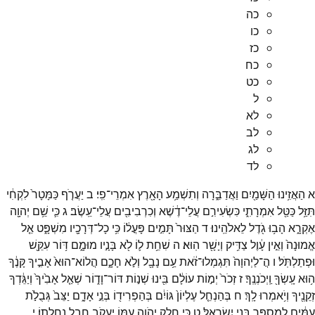
כה
כו
כז
כח
כט
ל
לא
לב
לג
לד
א
הַאֲזִ֥ינוּ
הַשָּׁמַ֖יִם
וַאֲדַבֵּ֑רָה
וְתִשְׁמַ֥ע
הָאָ֖רֶץ
אִמְרֵי־
פִֽי׃
ב
יַעֲרֹ֤ף
כַּמָּטָר֙
לִקְחִ֔י
תִּזַּ֥ל
כַּטַּ֖ל
אִמְרָתִ֑י
כִּשְׂעִירִ֣ם
עֲלֵי־
דֶ֔שֶׁא
וְכִרְבִיבִ֖ים
עֲלֵי־
עֵֽשֶׂב׃
ג
כִּ֛י
שֵׁ֥ם
יְהוָ֖ה
אֶקְרָ֑א
הָב֥וּ
גֹ֖דֶל
לֵאלֹהֵֽינוּ׃
ד
הַצּוּר֙
תָּמִ֣ים
פָּעֳל֔וֹ
כִּ֥י
כָל־
דְּרָכָ֖יו
מִשְׁפָּ֑ט
אֵ֤ל
אֱמוּנָה֙
וְאֵ֣ין
עָ֔וֶל
צַדִּ֥יק
וְיָשָׁ֖ר
הֽוּא׃
ה
שִׁחֵ֥ת
ל֛וֹ
לֹ֖א
בָּנָ֣יו
מוּמָ֑ם
דּ֥וֹר
עִקֵּ֖שׁ
וּפְתַלְתֹּֽל׃
ו
הֲ־
לַיְהוָה֙
תִּגְמְלוּ־
זֹ֔את
עַ֥ם
נָבָ֖ל
וְלֹ֣א
חָכָ֑ם
הֲלוֹא־
הוּא֙
אָבִ֣יךָ
קָּנֶ֔ךָ
ה֥וּא
עָֽשְׂךָ֖
וַֽיְכֹנְנֶֽךָ׃
ז
זְכֹר֙
יְמ֣וֹת
עוֹלָ֔ם
בִּ֖ינוּ
שְׁנ֣וֹת
דּוֹר־
וָד֑וֹר
שְׁאַ֤ל
אָבִ֙יךָ֙
וְיַגֵּ֔דְךָ
זְקֵנֶ֖יךָ
וְיֹ֥אמְרוּ
לָֽךְ׃
ח
בְּהַנְחֵ֤ל
עֶלְיוֹן֙
גּוֹיִ֔ם
בְּהַפְרִיד֖וֹ
בְּנֵ֣י
אָדָ֑ם
יַצֵּב֙
גְּבֻלֹ֣ת
עַמִּ֔ים
לְמִסְפַּ֖ר
בְּנֵ֥י
יִשְׂרָאֵֽל׃
ט
כִּ֛י
חֵ֥לֶק
יְהֹוָ֖ה
עַמּ֑וֹ
יַעֲקֹ֖ב
חֶ֥בֶל
נַחֲלָתֽוֹ׃
י