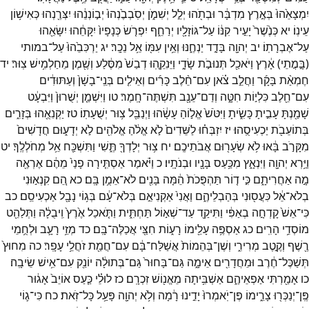
יִמְצָאֵ֙הוּ֙
בְּאֶ֣רֶץ
מִדְבָּ֔ר
וּבְתֹ֖הוּ
יְלֵ֣ל
יְשִׁמֹ֑ן
יְסֹֽבְבֶ֙נְהוּ֙
יְב֣וֹנְנֵ֔הוּ
יִצְּרֶ֖נְהוּ
כְּאִישׁ֥וֹן
עֵינֽוֹ׃
יא
כְּנֶ֙שֶׁר֙
יָעִ֣יר
קִנּ֔וֹ
עַל־
גּוֹזָלָ֖יו
יְרַחֵ֑ף
יִפְרֹ֤שׂ
כְּנָפָיו֙
יִקָּחֵ֔הוּ
יִשָּׂאֵ֖הוּ
עַל־
אֶבְרָתֽוֹ׃
יב
יְהוָ֖ה
בָּדָ֣ד
יַנְחֶ֑נּוּ
וְאֵ֥ין
עִמּ֖וֹ
אֵ֥ל
נֵכָֽר׃
יג
יַרְכִּבֵ֙הוּ֙
עַל־
במותי
(
בָּ֣מֳתֵי
)
אָ֔רֶץ
וַיֹּאכַ֖ל
תְּנוּבֹ֣ת
שָׂדָ֑י
וַיֵּנִקֵ֤הֽוּ
דְבַשׁ֙
מִסֶּ֔לַע
וְשֶׁ֖מֶן
מֵחַלְמִ֥ישׁ
צֽוּר׃
יד
חֶמְאַ֨ת
בָּקָ֜ר
וַחֲלֵ֣ב
צֹ֗אן
עִם־
חֵ֨לֶב
כָּרִ֜ים
וְאֵילִ֤ים
בְּנֵֽי־
בָשָׁן֙
וְעַתּוּדִ֔ים
עִם־
חֵ֖לֶב
כִּלְי֣וֹת
חִטָּ֑ה
וְדַם־
עֵנָ֖ב
תִּשְׁתֶּה־
חָֽמֶר׃
טו
וַיִּשְׁמַ֤ן
יְשֻׁרוּן֙
וַיִּבְעָ֔ט
שָׁמַ֖נְתָּ
עָבִ֣יתָ
כָּשִׂ֑יתָ
וַיִּטֹּשׁ֙
אֱל֣וֹהַ
עָשָׂ֔הוּ
וַיְנַבֵּ֖ל
צ֥וּר
יְשֻׁעָתֽוֹ׃
טז
יַקְנִאֻ֖הוּ
בְּזָרִ֑ים
בְּתוֹעֵבֹ֖ת
יַכְעִיסֻֽהוּ׃
יז
יִזְבְּח֗וּ
לַשֵּׁדִים֙
לֹ֣א
אֱלֹ֔הַ
אֱלֹהִ֖ים
לֹ֣א
יְדָע֑וּם
חֲדָשִׁים֙
מִקָּרֹ֣ב
בָּ֔אוּ
לֹ֥א
שְׂעָר֖וּם
אֲבֹתֵיכֶֽם׃
יח
צ֥וּר
יְלָדְךָ֖
תֶּ֑שִׁי
וַתִּשְׁכַּ֖ח
אֵ֥ל
מְחֹלְלֶֽךָ׃
יט
וַיַּ֥רְא
יְהוָ֖ה
וַיִּנְאָ֑ץ
מִכַּ֥עַס
בָּנָ֖יו
וּבְנֹתָֽיו׃
כ
וַיֹּ֗אמֶר
אַסְתִּ֤ירָה
פָנַי֙
מֵהֶ֔ם
אֶרְאֶ֖ה
מָ֣ה
אַחֲרִיתָ֑ם
כִּ֣י
ד֤וֹר
תַּהְפֻּכֹת֙
הֵ֔מָּה
בָּנִ֖ים
לֹא־
אֵמֻ֥ן
בָּֽם׃
כא
הֵ֚ם
קִנְא֣וּנִי
בְלֹא־
אֵ֔ל
כִּעֲס֖וּנִי
בְּהַבְלֵיהֶ֑ם
וַאֲנִי֙
אַקְנִיאֵ֣ם
בְּלֹא־
עָ֔ם
בְּג֥וֹי
נָבָ֖ל
אַכְעִיסֵֽם׃
כב
כִּי־
אֵשׁ֙
קָדְחָ֣ה
בְאַפִּ֔י
וַתִּיקַ֖ד
עַד־
שְׁא֣וֹל
תַּחְתִּ֑ית
וַתֹּ֤אכַל
אֶ֙רֶץ֙
וִֽיבֻלָ֔הּ
וַתְּלַהֵ֖ט
מוֹסְדֵ֥י
הָרִֽים׃
כג
אַסְפֶּ֥ה
עָלֵ֖ימוֹ
רָע֑וֹת
חִצַּ֖י
אֲכַלֶּה־
בָּֽם׃
כד
מְזֵ֥י
רָעָ֛ב
וּלְחֻ֥מֵי
רֶ֖שֶׁף
וְקֶ֣טֶב
מְרִירִ֑י
וְשֶׁן־
בְּהֵמוֹת֙
אֲשַׁלַּח־
בָּ֔ם
עִם־
חֲמַ֖ת
זֹחֲלֵ֥י
עָפָֽר׃
כה
מִחוּץ֙
תְּשַׁכֶּל־
חֶ֔רֶב
וּמֵחֲדָרִ֖ים
אֵימָ֑ה
גַּם־
בָּחוּר֙
גַּם־
בְּתוּלָ֔ה
יוֹנֵ֖ק
עִם־
אִ֥ישׁ
שֵׂיבָֽה׃
כו
אָמַ֖רְתִּי
אַפְאֵיהֶ֑ם
אַשְׁבִּ֥יתָה
מֵאֱנ֖וֹשׁ
זִכְרָֽם׃
כז
לוּלֵ֗י
כַּ֤עַס
אוֹיֵב֙
אָג֔וּר
פֶּֽן־
יְנַכְּר֖וּ
צָרֵ֑ימוֹ
פֶּן־
יֹֽאמְרוּ֙
יָדֵ֣ינוּ
רָ֔מָה
וְלֹ֥א
יְהוָ֖ה
פָּעַ֥ל
כָּל־
זֹֽאת׃
כח
כִּי־
ג֛וֹי