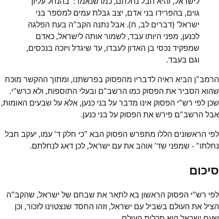
לישראל, והיא חבל נחלתם, כמו שנאמר: 'בהנחל עליון
גוים, בהפרידו בני אדם, יצב גבלת עמים למספר בני
ישראל' (דברים לב, ח). אבל נתנה הקב"ה בעת הפלגה
לכנען, מפני היותו עבד, לשמור אותה לישראל, כאדם
שמפקיד נכסי בן האדון לעבדו, עד שיגדל ויזכה בנכסים,
וגם בעבד.
הרמב"ן הביא ראיה לדבריו מהפסוק בפרשתנו, ומתוך ההקשר מוכח
שהוא הסביר את הפסוק כמו הרשב"ם ובעלי התוספות, ולא כרש"י.
שכן לפי רש"י הפסוק אינו מדבר על בני כנען, אלא על שבעים האומות,
אבל הרשב"ם פירש את הפסוק על בני כנען.
לפי הראשונים הללו מתפרש הפסוק הבא "כי חלק ד' עמו, יעקב חבל
נחלתו" - שמפני שד' אוהב את עם ישראל, לכן דאג לנחלתם.
סיכום
לפי רש"י הפסוק הראשון בא לתאר את שבחם של ישראל, שהקב"ה
הציל את העולם בשביל עם ישראל, וזהו החסד שנצטוינו לזכור, וכן
שעם ישראל הוא תכלית העולם.