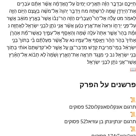
חַיֵּיכֶ֑ם
וּבַדָּבָ֣ר
הַזֶּ֗ה
תַּאֲרִ֤יכוּ
יָמִים֙
עַל־
הָ֣אֲדָמָ֔ה
אֲשֶׁ֨ר
אַתֶּ֜ם
עֹבְרִ֧ים
אֶת־
הַיַּרְדֵּ֛ן
שָׁ֖מָּה
לְרִשְׁתָּֽהּ׃
מח
וַיְדַבֵּ֤ר
יְהוָה֙
אֶל־
מֹשֶׁ֔ה
בְּעֶ֛צֶם
הַיּ֥וֹם
הַזֶּ֖ה
לֵאמֹֽר׃
מט
עֲלֵ֡ה
אֶל־
הַר֩
הָעֲבָרִ֨ים
הַזֶּ֜ה
הַר־
נְב֗וֹ
אֲשֶׁר֙
בְּאֶ֣רֶץ
מוֹאָ֔ב
אֲשֶׁ֖ר
עַל־
פְּנֵ֣י
יְרֵח֑וֹ
וּרְאֵה֙
אֶת־
אֶ֣רֶץ
כְּנַ֔עַן
אֲשֶׁ֨ר
אֲנִ֥י
נֹתֵ֛ן
לִבְנֵ֥י
יִשְׂרָאֵ֖ל
לַאֲחֻזָּֽה׃
נ
וּמֻ֗ת
בָּהָר֙
אֲשֶׁ֤ר
אַתָּה֙
עֹלֶ֣ה
שָׁ֔מָּה
וְהֵאָסֵ֖ף
אֶל־
עַמֶּ֑יךָ
כַּֽאֲשֶׁר־
מֵ֞ת
אַהֲרֹ֤ן
אָחִ֙יךָ֙
בְּהֹ֣ר
הָהָ֔ר
וַיֵּאָ֖סֶף
אֶל־
עַמָּֽיו׃
נא
עַל֩
אֲשֶׁ֨ר
מְעַלְתֶּ֜ם
בִּ֗י
בְּתוֹךְ֙
בְּנֵ֣י
יִשְׂרָאֵ֔ל
בְּמֵֽי־
מְרִיבַ֥ת
קָדֵ֖שׁ
מִדְבַּר־
צִ֑ן
עַ֣ל
אֲשֶׁ֤ר
לֹֽא־
קִדַּשְׁתֶּם֙
אוֹתִ֔י
בְּת֖וֹךְ
בְּנֵ֥י
יִשְׂרָאֵֽל׃
נב
כִּ֥י
מִנֶּ֖גֶד
תִּרְאֶ֣ה
אֶת־
הָאָ֑רֶץ
וְשָׁ֙מָּה֙
לֹ֣א
תָב֔וֹא
אֶל־
הָאָ֕רֶץ
אֲשֶׁר־
אֲנִ֥י
נֹתֵ֖ן
לִבְנֵ֥י
יִשְׂרָאֵֽל׃
📖
פרשנים על הפרק
📜
תרגום אונקלוס
אונקלוס
52
פסוקים
📜
תרגום יונתן
יונתן בן עוזיאל
52
פסוקים
📜
רש"י
רש״י
174
פסוקים