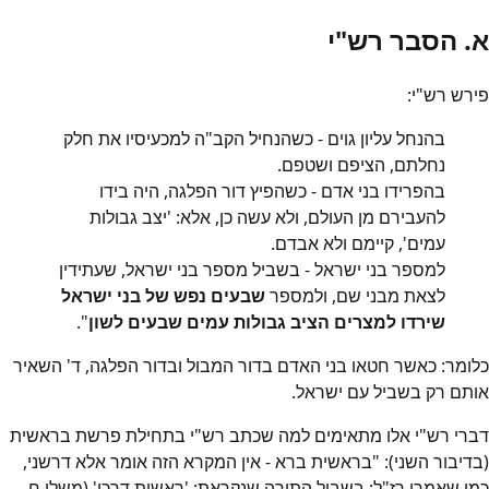
א. הסבר רש"י
פירש רש"י:
בהנחל עליון גוים - כשהנחיל הקב"ה למכעיסיו את חלק
נחלתם, הציפם ושטפם.
בהפרידו בני אדם - כשהפיץ דור הפלגה, היה בידו
להעבירם מן העולם, ולא עשה כן, אלא: 'יצב גבולות
עמים', קיימם ולא אבדם.
למספר בני ישראל - בשביל מספר בני ישראל, שעתידין
לצאת מבני שם, ולמספר
שבעים נפש של בני ישראל
שירדו למצרים הציב גבולות עמים שבעים לשון
".
כלומר: כאשר חטאו בני האדם בדור המבול ובדור הפלגה, ד' השאיר
אותם רק בשביל עם ישראל.
דברי רש"י אלו מתאימים למה שכתב רש"י בתחילת פרשת בראשית
(בדיבור השני): "בראשית ברא - אין המקרא הזה אומר אלא דרשני,
כמו שאמרו רז"ל: בשביל התורה שנקראת: 'ראשית דרכו' (משלי ח,