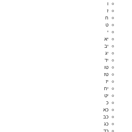
ו
ז
ח
ט
י
יא
יב
יג
יד
טו
טז
יז
יח
יט
כ
כא
כב
כג
כד