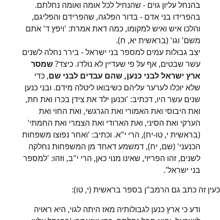
בהנחל עליון גוים - שהנחיל לכל אומה ואומה נחלתם.
בהפרידו בני אדם - בדור הפלגה, שהפרידם והפליגם,
והלכו איש ואיש למקומו, כמה דאת אמרת: 'ויפץ ד' אֹתם
משם' וגו' (בראשית יא, ח).
יצב גבולות עמים למספר בני ישראל - בירר נחלה לשנים
עשר שבטים, אף על פי שעדיין לא נולדו. כיצד?
שמסר
ארץ ישראל לבני כנען, שהם עבדים לבני שם
, כדי
שלא יוכלו לערער עליהם כשיבואו ליטלה מידם. ובני כנען
שנים עשר היו, דכתיב: 'וכנען ילד את צידן בכרו ואת חת,
ואת היבוסי ואת האמורי ואת הגרגשי, ואת החוי ואת
הערקי ואת הסיני, ואת הארודי ואת הצמרי ואת החמתי'
(בראשית י, טו-יח), הרי י"א. וכתיב: 'ואחר נפוצו משפחות
הכנעני' (שם, יח), דמשמע דאחד מן המשפחות נחלקה
לשנים, זהו הפריזי, שאינו מנוי כאן, הרי י"ב, וזהו: 'למספר
בני ישראל'.
כעין זה כתב גם הרמב"ן בספר בראשית (י, טו):
ודע כי ארץ כנען לגבולותיה מאז היתה לגוי, היא ראויה