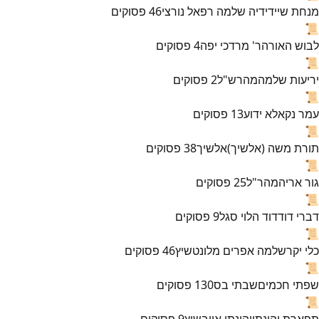
מנחת שי
ידידיה שלמה רפאל נורצי
46
פסוקים
📜
לבוש האורה
ר' מרדכי יפה
4
פסוקים
📜
יריעות שלמה
מהרש"ל
2
פסוקים
📜
עמר נקא
לא ידוע
13
פסוקים
📜
תורת משה (אלשיך)
אלשיך
38
פסוקים
📜
גור אריה
מהר"ל
25
פסוקים
📜
דברי דוד
דוד הלוי סגל
9
פסוקים
📜
כלי יקר
שלמה אפרים מלונטשיץ
46
פסוקים
📜
שפתי חכמים
שבתי בס
130
פסוקים
📜
תפארת יהונתן
יהונתן אייבשיץ
9
פסוקים