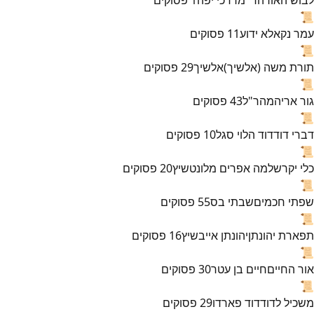
📜
עמר נקא
לא ידוע
11
פסוקים
📜
תורת משה (אלשיך)
אלשיך
29
פסוקים
📜
גור אריה
מהר"ל
43
פסוקים
📜
דברי דוד
דוד הלוי סגל
10
פסוקים
📜
כלי יקר
שלמה אפרים מלונטשיץ
20
פסוקים
📜
שפתי חכמים
שבתי בס
55
פסוקים
📜
תפארת יהונתן
יהונתן אייבשיץ
16
פסוקים
📜
אור החיים
חיים בן עטר
30
פסוקים
📜
משכיל לדוד
דוד פארדו
29
פסוקים