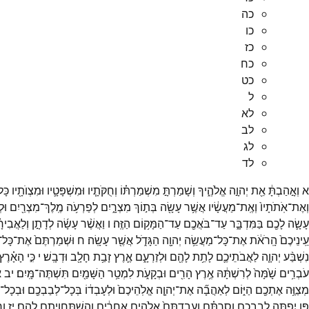
כה
כו
כז
כח
כט
ל
לא
לב
לג
לד
א
וְאָ֣הַבְתָּ֔
אֵ֖ת
יְהוָ֣ה
אֱלֹהֶ֑יךָ
וְשָׁמַרְתָּ֣
מִשְׁמַרְתּ֗וֹ
וְחֻקֹּתָ֧יו
וּמִשְׁפָּטָ֛יו
וּמִצְוֺתָ֖יו
כָּ
וְאֶת־
אֹֽתֹתָיו֙
וְאֶֽת־
מַעֲשָׂ֔יו
אֲשֶׁ֥ר
עָשָׂ֖ה
בְּת֣וֹךְ
מִצְרָ֑יִם
לְפַרְעֹ֥ה
מֶֽלֶךְ־
מִצְרַ֖יִם
וּל
עָשָׂ֛ה
לָכֶ֖ם
בַּמִּדְבָּ֑ר
עַד־
בֹּאֲכֶ֖ם
עַד־
הַמָּק֥וֹם
הַזֶּֽה׃
ו
וַאֲשֶׁ֨ר
עָשָׂ֜ה
לְדָתָ֣ן
וְלַאֲבִיר
עֵֽינֵיכֶם֙
הָֽרֹאֹ֔ת
אֶת־
כָּל־
מַעֲשֵׂ֥ה
יְהוָ֖ה
הַגָּדֹ֑ל
אֲשֶׁ֖ר
עָשָֽׂה׃
ח
וּשְׁמַרְתֶּם֙
אֶת־
כָּל־
נִשְׁבַּ֨ע
יְהוָ֧ה
לַאֲבֹתֵיכֶ֛ם
לָתֵ֥ת
לָהֶ֖ם
וּלְזַרְעָ֑ם
אֶ֛רֶץ
זָבַ֥ת
חָלָ֖ב
וּדְבָֽשׁ׃
י
כִּ֣י
הָאָ֗רֶץ
עֹבְרִ֥ים
שָׁ֙מָּה֙
לְרִשְׁתָּ֔הּ
אֶ֥רֶץ
הָרִ֖ים
וּבְקָעֹ֑ת
לִמְטַ֥ר
הַשָּׁמַ֖יִם
תִּשְׁתֶּה־
מָּֽיִם׃
יב
א
מְצַוֶּ֥ה
אֶתְכֶ֖ם
הַיּ֑וֹם
לְאַהֲבָ֞ה
אֶת־
יְהוָ֤ה
אֱלֹֽהֵיכֶם֙
וּלְעָבְד֔וֹ
בְּכָל־
לְבַבְכֶ֖ם
וּבְכָל־
פֶּ֥ן
יִפְתֶּ֖ה
לְבַבְכֶ֑ם
וְסַרְתֶּ֗ם
וַעֲבַדְתֶּם֙
אֱלֹהִ֣ים
אֲחֵרִ֔ים
וְהִשְׁתַּחֲוִיתֶ֖ם
לָהֶֽם׃
יז
וְ