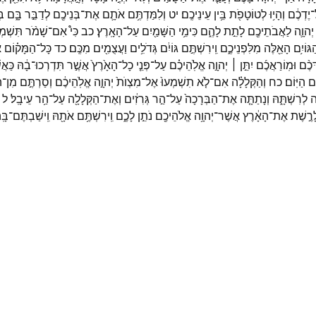
־
יֶדְכֶ֔ם
וְהָי֥וּ
לְטוֹטָפֹ֖ת
בֵּ֥ין
עֵינֵיכֶֽם׃
יט
וְלִמַּדְתֶּ֥ם
אֹתָ֛ם
אֶת־
בְּנֵיכֶ֖ם
לְדַבֵּ֣ר
בָּ֑ם
בּ
יְהוָ֛ה
לַאֲבֹתֵיכֶ֖ם
לָתֵ֣ת
לָהֶ֑ם
כִּימֵ֥י
הַשָּׁמַ֖יִם
עַל־
הָאָֽרֶץ׃
כב
כִּי֩
אִם־
שָׁמֹ֨ר
תִּשְׁמְר
גּוֹיִ֥ם
הָאֵ֖לֶּה
מִלִּפְנֵיכֶ֑ם
וִֽירִשְׁתֶּ֣ם
גּוֹיִ֔ם
גְּדֹלִ֥ים
וַעֲצֻמִ֖ים
מִכֶּֽם׃
כד
כָּל־
הַמָּק֗וֹם
א
ְכֶ֨ם
וּמֽוֹרַאֲכֶ֜ם
יִתֵּ֣ן ׀
יְהוָ֣ה
אֱלֹֽהֵיכֶ֗ם
עַל־
פְּנֵ֤י
כָל־
הָאָ֙רֶץ֙
אֲשֶׁ֣ר
תִּדְרְכוּ־
בָ֔הּ
כַּאֲש
֖ם
הַיּֽוֹם׃
כח
וְהַקְּלָלָ֗ה
אִם־
לֹ֤א
תִשְׁמְעוּ֙
אֶל־
מִצְוֺת֙
יְהוָ֣ה
אֱלֹֽהֵיכֶ֔ם
וְסַרְתֶּ֣ם
מִן־
ה
ה
לְרִשְׁתָּ֑הּ
וְנָתַתָּ֤ה
אֶת־
הַבְּרָכָה֙
עַל־
הַ֣ר
גְּרִזִ֔ים
וְאֶת־
הַקְּלָלָ֖ה
עַל־
הַ֥ר
עֵיבָֽל׃
ל
ָרֶ֣שֶׁת
אֶת־
הָאָ֔רֶץ
אֲשֶׁר־
יְהוָ֥ה
אֱלֹהֵיכֶ֖ם
נֹתֵ֣ן
לָכֶ֑ם
וִֽירִשְׁתֶּ֥ם
אֹתָ֖הּ
וִֽישַׁבְתֶּם־
בָּֽה