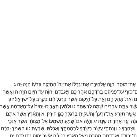
אֶת־
מוּסַ֖ר
יְהוָ֣ה
אֱלֹהֵיכֶ֑ם
אֶת־
גָּדְל֕וֹ
אֶת־
יָדוֹ֙
הַחֲזָקָ֔ה
וּזְרֹע֖וֹ
הַנְּטוּיָֽה׃
ג
ם־
סוּף֙
עַל־
פְּנֵיהֶ֔ם
בְּרָדְפָ֖ם
אַחֲרֵיכֶ֑ם
וַיְאַבְּדֵ֣ם
יְהוָ֔ה
עַ֖ד
הַיּ֥וֹם
הַזֶּֽה׃
ה
וַאֲשֶׁ֥ר
֖ם
וְאֶת־
אָהֳלֵיהֶ֑ם
וְאֵ֤ת
כָּל־
הַיְקוּם֙
אֲשֶׁ֣ר
בְּרַגְלֵיהֶ֔ם
בְּקֶ֖רֶב
כָּל־
יִשְׂרָאֵֽל׃
ז
כִּ֤י
שֶׁ֥ר
אַתֶּ֛ם
עֹבְרִ֥ים
שָׁ֖מָּה
לְרִשְׁתָּֽהּ׃
ט
וּלְמַ֨עַן
תַּאֲרִ֤יכוּ
יָמִים֙
עַל־
הָ֣אֲדָמָ֔ה
אֲשֶׁר֩
אֲשֶׁ֤ר
תִּזְרַע֙
אֶֽת־
זַרְעֲךָ֔
וְהִשְׁקִ֥יתָ
בְרַגְלְךָ֖
כְּגַ֥ן
הַיָּרָֽק׃
יא
וְהָאָ֗רֶץ
אֲשֶׁ֨ר
אַתֶּ֜ם
ָנָ֔ה
וְעַ֖ד
אַחֲרִ֥ית
שָׁנָֽה׃
יג
וְהָיָ֗ה
אִם־
שָׁמֹ֤עַ
תִּשְׁמְעוּ֙
אֶל־
מִצְוֺתַ֔י
אֲשֶׁ֧ר
אָנֹכִ֛י
וְיִצְהָרֶֽךָ׃
טו
וְנָתַתִּ֛י
עֵ֥שֶׂב
בְּשָׂדְךָ֖
לִבְהֶמְתֶּ֑ךָ
וְאָכַלְתָּ֖
וְשָׂבָֽעְתָּ׃
טז
הִשָּֽׁמְר֣וּ
לָכֶ֔ם
ת־
יְבוּלָ֑הּ
וַאֲבַדְתֶּ֣ם
מְהֵרָ֗ה
מֵעַל֙
הָאָ֣רֶץ
הַטֹּבָ֔ה
אֲשֶׁ֥ר
יְהוָ֖ה
נֹתֵ֥ן
לָכֶֽם׃
יח