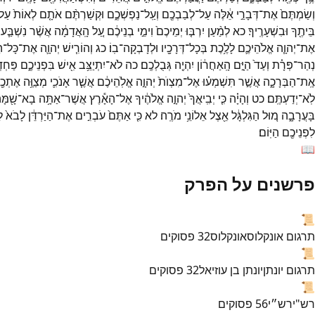
וְשַׂמְתֶּם֙
אֶת־
דְּבָרַ֣י
אֵ֔לֶּה
עַל־
לְבַבְכֶ֖ם
וְעַֽל־
נַפְשְׁכֶ֑ם
וּקְשַׁרְתֶּ֨ם
אֹתָ֤ם
לְאוֹת֙
עַל
בֵּיתֶ֖ךָ
וּבִשְׁעָרֶֽיךָ׃
כא
לְמַ֨עַן
יִרְבּ֤וּ
יְמֵיכֶם֙
וִימֵ֣י
בְנֵיכֶ֔ם
עַ֚ל
הָֽאֲדָמָ֔ה
אֲשֶׁ֨ר
נִשְׁבַּ֧ע
אֶת־
יְהוָ֧ה
אֱלֹהֵיכֶ֛ם
לָלֶ֥כֶת
בְּכָל־
דְּרָכָ֖יו
וּלְדָבְקָה־
בֽוֹ׃
כג
וְהוֹרִ֧ישׁ
יְהוָ֛ה
אֶת־
כָּל־
הַ
נְהַר־
פְּרָ֗ת
וְעַד֙
הַיָּ֣ם
הָֽאַחֲר֔וֹן
יִהְיֶ֖ה
גְּבֻלְכֶֽם׃
כה
לֹא־
יִתְיַצֵּ֥ב
אִ֖ישׁ
בִּפְנֵיכֶ֑ם
פַּחְדּ
אֶֽת־
הַבְּרָכָ֑ה
אֲשֶׁ֣ר
תִּשְׁמְע֗וּ
אֶל־
מִצְוֺת֙
יְהוָ֣ה
אֱלֹֽהֵיכֶ֔ם
אֲשֶׁ֧ר
אָנֹכִ֛י
מְצַוֶּ֥ה
אֶתְכֶ
לֹֽא־
יְדַעְתֶּֽם׃
כט
וְהָיָ֗ה
כִּ֤י
יְבִֽיאֲךָ֙
יְהוָ֣ה
אֱלֹהֶ֔יךָ
אֶל־
הָאָ֕רֶץ
אֲשֶׁר־
אַתָּ֥ה
בָא־
שָׁ֖מָּ
בָּעֲרָבָ֑ה
מ֚וּל
הַגִּלְגָּ֔ל
אֵ֖צֶל
אֵלוֹנֵ֥י
מֹרֶֽה׃
לא
כִּ֤י
אַתֶּם֙
עֹבְרִ֣ים
אֶת־
הַיַּרְדֵּ֔ן
לָבֹא֙
ל
לִפְנֵיכֶ֖ם
הַיּֽוֹם׃
📖
פרשנים על הפרק
📜
תרגום אונקלוס
אונקלוס
32
פסוקים
📜
תרגום יונתן
יונתן בן עוזיאל
32
פסוקים
📜
רש"י
רש״י
56
פסוקים