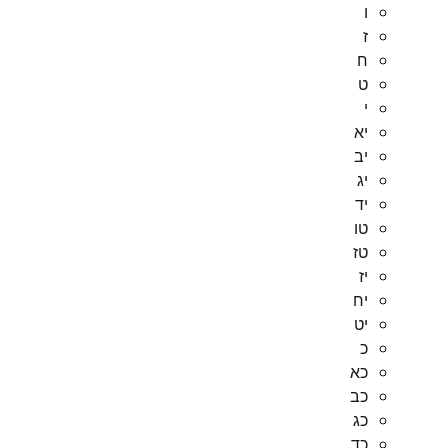
ו
ז
ח
ט
י
יא
יב
יג
יד
טו
טז
יז
יח
יט
כ
כא
כב
כג
כד