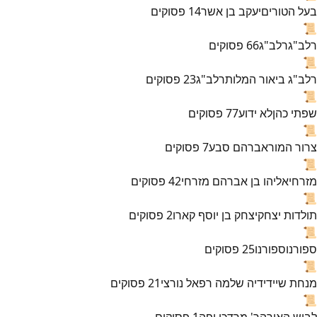
בעל הטורים
יעקב בן אשר
14
פסוקים
📜
רלב"ג
רלב"ג
66
פסוקים
📜
רלב"ג ביאור המלות
רלב"ג
23
פסוקים
📜
שפתי כהן
לא ידוע
77
פסוקים
📜
צרור המור
אברהם סבע
7
פסוקים
📜
מזרחי
אליהו בן אברהם מזרחי
42
פסוקים
📜
תולדות יצחק
יצחק בן יוסף קארו
2
פסוקים
📜
ספורנו
ספורנו
25
פסוקים
📜
מנחת שי
ידידיה שלמה רפאל נורצי
21
פסוקים
📜
לבוש האורה
ר' מרדכי יפה
1
פסוקים