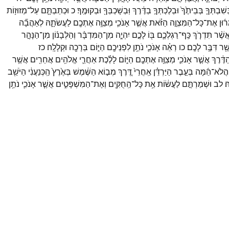
ְשִׁבְתְּךָ֤
בְּבֵיתֶ֙ךָ֙
וּבְלֶכְתְּךָ֣
בַדֶּ֔רֶךְ
וּֽבְשָׁכְבְּךָ֖
וּבְקוּמֶֽךָ׃
כ
וּכְתַבְתָּ֛ם
עַל־
מְזוּז֥וֹת
֜וּן
אֶת־
כָּל־
הַמִּצְוָ֣ה
הַזֹּ֗את
אֲשֶׁ֧ר
אָנֹכִ֛י
מְצַוֶּ֥ה
אֶתְכֶ֖ם
לַעֲשֹׂתָ֑הּ
לְאַהֲבָ֞ה
ֲשֶׁ֨ר
תִּדְרֹ֧ךְ
כַּֽף־
רַגְלְכֶ֛ם
בּ֖וֹ
לָכֶ֣ם
יִהְיֶ֑ה
מִן־
הַמִּדְבָּ֨ר
וְהַלְּבָנ֜וֹן
מִן־
הַנָּהָ֣ר
ֶׁ֖ר
דִּבֶּ֥ר
לָכֶֽם׃
כו
רְאֵ֗ה
אָנֹכִ֛י
נֹתֵ֥ן
לִפְנֵיכֶ֖ם
הַיּ֑וֹם
בְּרָכָ֖ה
וּקְלָלָֽה׃
כז
ַדֶּ֔רֶךְ
אֲשֶׁ֧ר
אָנֹכִ֛י
מְצַוֶּ֥ה
אֶתְכֶ֖ם
הַיּ֑וֹם
לָלֶ֗כֶת
אַחֲרֵ֛י
אֱלֹהִ֥ים
אֲחֵרִ֖ים
אֲשֶׁ֥ר
הֲלֹא־
הֵ֜מָּה
בְּעֵ֣בֶר
הַיַּרְדֵּ֗ן
אַֽחֲרֵי֙
דֶּ֚רֶךְ
מְב֣וֹא
הַשֶּׁ֔מֶשׁ
בְּאֶ֙רֶץ֙
הַֽכְּנַעֲנִ֔י
הַיֹּשֵׁ֖ב
ּ׃
לב
וּשְׁמַרְתֶּ֣ם
לַעֲשׂ֔וֹת
אֵ֥ת
כָּל־
הַֽחֻקִּ֖ים
וְאֶת־
הַמִּשְׁפָּטִ֑ים
אֲשֶׁ֧ר
אָנֹכִ֛י
נֹתֵ֥ן