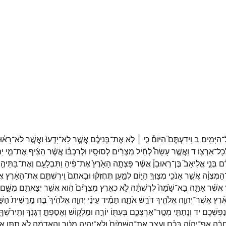
ל־
הַיָּמִֽים׃
ב
וִֽידַעְתֶּם֮
הַיּוֹם֒
כִּ֣י ׀
לֹ֣א
אֶת־
בְּנֵיכֶ֗ם
אֲשֶׁ֤ר
לֹֽא־
יָדְעוּ֙
וַאֲשֶׁ֣ר
לֹא־
רָא֔וּ
ְכָל־
אַרְצֽוֹ׃
ד
וַאֲשֶׁ֣ר
עָשָׂה֩
לְחֵ֨יל
מִצְרַ֜יִם
לְסוּסָ֣יו
וּלְרִכְבּ֗וֹ
אֲשֶׁ֨ר
הֵצִ֜יף
אֶת־
מֵ֤י
יַ
ָ֗ם
בְּנֵ֣י
אֱלִיאָב֮
בֶּן־
רְאוּבֵן֒
אֲשֶׁ֨ר
פָּצְתָ֤ה
הָאָ֙רֶץ֙
אֶת־
פִּ֔יהָ
וַתִּבְלָעֵ֥ם
וְאֶת־
בָּתֵּיהֶ
הַמִּצְוָ֔ה
אֲשֶׁ֛ר
אָנֹכִ֥י
מְצַוְּךָ֖
הַיּ֑וֹם
לְמַ֣עַן
תֶּחֶזְק֗וּ
וּבָאתֶם֙
וִֽירִשְׁתֶּ֣ם
אֶת־
הָאָ֔רֶץ
אֲ
אֲשֶׁ֨ר
אַתָּ֤ה
בָא־
שָׁ֙מָּה֙
לְרִשְׁתָּ֔הּ
לֹ֣א
כְאֶ֤רֶץ
מִצְרַ֙יִם֙
הִ֔וא
אֲשֶׁ֥ר
יְצָאתֶ֖ם
מִשָּׁ֑ם
ֶ֕רֶץ
אֲשֶׁר־
יְהוָ֥ה
אֱלֹהֶ֖יךָ
דֹּרֵ֣שׁ
אֹתָ֑הּ
תָּמִ֗יד
עֵינֵ֨י
יְהוָ֤ה
אֱלֹהֶ֙יךָ֙
בָּ֔הּ
מֵֽרֵשִׁית֙
הַשּׁ
נַפְשְׁכֶֽם׃
יד
וְנָתַתִּ֧י
מְטַֽר־
אַרְצְכֶ֛ם
בְּעִתּ֖וֹ
יוֹרֶ֣ה
וּמַלְק֑וֹשׁ
וְאָסַפְתָּ֣
דְגָנֶ֔ךָ
וְתִֽירֹשְׁךָ֖
חָרָ֨ה
אַף־
יְהוָ֜ה
בָּכֶ֗ם
וְעָצַ֤ר
אֶת־
הַשָּׁמַ֙יִם֙
וְלֹֽא־
יִהְיֶ֣ה
מָטָ֔ר
וְהָ֣אֲדָמָ֔ה
לֹ֥א
תִתֵּ֖ן
אֶ