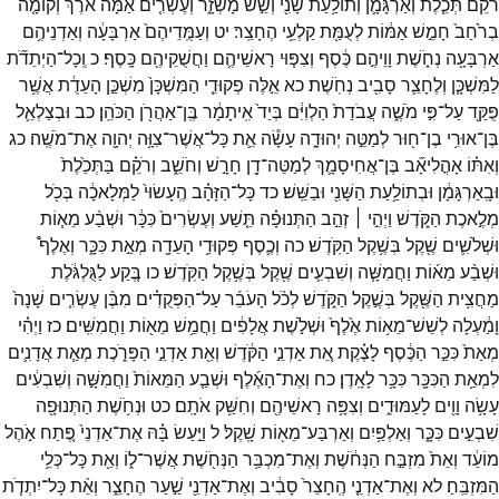
רֹקֵ֔ם
תְּכֵ֧לֶת
וְאַרְגָּמָ֛ן
וְתוֹלַ֥עַת
שָׁנִ֖י
וְשֵׁ֣שׁ
מָשְׁזָ֑ר
וְעֶשְׂרִ֤ים
אַמָּה֙
אֹ֔רֶךְ
וְקוֹמָ֤ה
בְרֹ֙חַב֙
חָמֵ֣שׁ
אַמּ֔וֹת
לְעֻמַּ֖ת
קַלְעֵ֥י
הֶחָצֵֽר׃
יט
וְעַמֻּֽדֵיהֶם֙
אַרְבָּעָ֔ה
וְאַדְנֵיהֶ֥ם
אַרְבָּעָ֖ה
נְחֹ֑שֶׁת
וָוֵיהֶ֣ם
כֶּ֔סֶף
וְצִפּ֧וּי
רָאשֵׁיהֶ֛ם
וַחֲשֻׁקֵיהֶ֖ם
כָּֽסֶף׃
כ
וְֽכָל־
הַיְתֵדֹ֞ת
לַמִּשְׁכָּ֧ן
וְלֶחָצֵ֛ר
סָבִ֖יב
נְחֹֽשֶׁת׃
כא
אֵ֣לֶּה
פְקוּדֵ֤י
הַמִּשְׁכָּן֙
מִשְׁכַּ֣ן
הָעֵדֻ֔ת
אֲשֶׁ֥ר
פֻּקַּ֖ד
עַל־
פִּ֣י
מֹשֶׁ֑ה
עֲבֹדַת֙
הַלְוִיִּ֔ם
בְּיַד֙
אִֽיתָמָ֔ר
בֶּֽן־
אַהֲרֹ֖ן
הַכֹּהֵֽן׃
כב
וּבְצַלְאֵ֛ל
בֶּן־
אוּרִ֥י
בֶן־
ח֖וּר
לְמַטֵּ֣ה
יְהוּדָ֑ה
עָשָׂ֕ה
אֵ֛ת
כָּל־
אֲשֶׁר־
צִוָּ֥ה
יְהוָ֖ה
אֶת־
מֹשֶֽׁה׃
כג
וְאִתּ֗וֹ
אָהֳלִיאָ֞ב
בֶּן־
אֲחִיסָמָ֛ךְ
לְמַטֵּה־
דָ֖ן
חָרָ֣שׁ
וְחֹשֵׁ֑ב
וְרֹקֵ֗ם
בַּתְּכֵ֙לֶת֙
וּבָֽאַרְגָּמָ֔ן
וּבְתוֹלַ֥עַת
הַשָּׁנִ֖י
וּבַשֵּֽׁשׁ׃
כד
כָּל־
הַזָּהָ֗ב
הֶֽעָשׂוּי֙
לַמְּלָאכָ֔ה
בְּכֹ֖ל
מְלֶ֣אכֶת
הַקֹּ֑דֶשׁ
וַיְהִ֣י ׀
זְהַ֣ב
הַתְּנוּפָ֗ה
תֵּ֤שַׁע
וְעֶשְׂרִים֙
כִּכָּ֔ר
וּשְׁבַ֨ע
מֵא֧וֹת
וּשְׁלֹשִׁ֛ים
שֶׁ֖קֶל
בְּשֶׁ֥קֶל
הַקֹּֽדֶשׁ׃
כה
וְכֶ֛סֶף
פְּקוּדֵ֥י
הָעֵדָ֖ה
מְאַ֣ת
כִּכָּ֑ר
וְאֶלֶף֩
וּשְׁבַ֨ע
מֵא֜וֹת
וַחֲמִשָּׁ֧ה
וְשִׁבְעִ֛ים
שֶׁ֖קֶל
בְּשֶׁ֥קֶל
הַקֹּֽדֶשׁ׃
כו
בֶּ֚קַע
לַגֻּלְגֹּ֔לֶת
מַחֲצִ֥ית
הַשֶּׁ֖קֶל
בְּשֶׁ֣קֶל
הַקֹּ֑דֶשׁ
לְכֹ֨ל
הָעֹבֵ֜ר
עַל־
הַפְּקֻדִ֗ים
מִבֶּ֨ן
עֶשְׂרִ֤ים
שָׁנָה֙
וָמַ֔עְלָה
לְשֵׁשׁ־
מֵא֥וֹת
אֶ֙לֶף֙
וּשְׁלֹ֣שֶׁת
אֲלָפִ֔ים
וַחֲמֵ֥שׁ
מֵא֖וֹת
וַחֲמִשִּֽׁים׃
כז
וַיְהִ֗י
מְאַת֙
כִּכַּ֣ר
הַכֶּ֔סֶף
לָצֶ֗קֶת
אֵ֚ת
אַדְנֵ֣י
הַקֹּ֔דֶשׁ
וְאֵ֖ת
אַדְנֵ֣י
הַפָּרֹ֑כֶת
מְאַ֧ת
אֲדָנִ֛ים
לִמְאַ֥ת
הַכִּכָּ֖ר
כִּכָּ֥ר
לָאָֽדֶן׃
כח
וְאֶת־
הָאֶ֜לֶף
וּשְׁבַ֤ע
הַמֵּאוֹת֙
וַחֲמִשָּׁ֣ה
וְשִׁבְעִ֔ים
עָשָׂ֥ה
וָוִ֖ים
לָעַמּוּדִ֑ים
וְצִפָּ֥ה
רָאשֵׁיהֶ֖ם
וְחִשַּׁ֥ק
אֹתָֽם׃
כט
וּנְחֹ֥שֶׁת
הַתְּנוּפָ֖ה
שִׁבְעִ֣ים
כִּכָּ֑ר
וְאַלְפַּ֥יִם
וְאַרְבַּע־
מֵא֖וֹת
שָֽׁקֶל׃
ל
וַיַּ֣עַשׂ
בָּ֗הּ
אֶת־
אַדְנֵי֙
פֶּ֚תַח
אֹ֣הֶל
מוֹעֵ֔ד
וְאֵת֙
מִזְבַּ֣ח
הַנְּחֹ֔שֶׁת
וְאֶת־
מִכְבַּ֥ר
הַנְּחֹ֖שֶׁת
אֲשֶׁר־
ל֑וֹ
וְאֵ֖ת
כָּל־
כְּלֵ֥י
הַמִּזְבֵּֽחַ׃
לא
וְאֶת־
אַדְנֵ֤י
הֶֽחָצֵר֙
סָבִ֔יב
וְאֶת־
אַדְנֵ֖י
שַׁ֣עַר
הֶחָצֵ֑ר
וְאֵ֨ת
כָּל־
יִתְדֹ֧ת