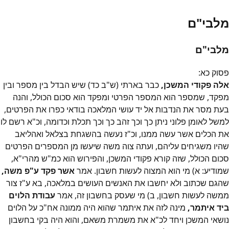
מלבי"ם
מלבי"ם
פסוק
כא
:
אלה פקודי המשכן,
כבר בארתי (ש"ב כד) שיש הבדל בין מספר ובין
מפקד, שמספר הוא המספר הפרטי ומפקד הוא סכום הכולל, והנה
בעת מסר את הנדבות אל יד עושי המלאכה בודאי כפרו את הפרטים,
למשל לאומן פלוני ניתן כך וכך זהב כך וכך תכלת וכדומה, וכ"א רשם לו
את הכלים אשר עשה ממנו, וכ"ז נעשה בהשגחת בצלאל ואהליאב
שהיו משגיחים עליהם, ועתה צוה משה שיעשו מן המספרים הפרטים
סכום הכולל, שזה קורא פקודי המשכן, והפירוש הוא כמ"ש מהרי"א,
שמודיע: א) מי הוא המצוה לעשות חשבון. אמר
אשר פקד ע"פ משה,
שהגם שכתוב ולא יחשבו את האנשים העושים במלאכה, בא ע"ז צור
ממשה לעשות חשבון, ב) מי שעסק בחשבון זה, אמר
עבודת הלוים
ביד איתמר,
מינה לזה את איתמר שהוא היה ממונה אח"כ על הלוים
נושאי המשכן ויחד לכ"א את משמרת משאם, והוא היה בקי בחשבון