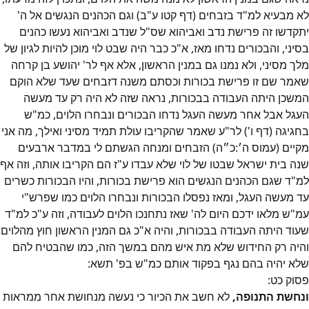
לא מבעיא למ"ד בזבחים (דף קטו ע"ב) וגם הכהנים הנגשים אל ה'
יתקדשו זה פרישת נדב ואביהוא שס"ל שנדב ואביהוא נעשו כהנים
בסיני, והבכורים נדחו מאז, א"כ כבר היה שבט לוי מוכן להיות לגיון של
מלך מסיני, ולא נמנו גם במנין הראשון, אלא אף לר' יהושע בן קרחה
שאמר שם זו פרישת בכורות וכסתם משנה דזבחים שעד שלא הוקם
המשכן היתה העבודה בבכורות, נראה שזה לא היה רק עד מעשה
העגל אבל אחר מעשה העגל נדחו הבכורים ונבחרו הלוים, כמ"ש
בחגיגה (דף ו') לר"ע שאמר שהקריבו עולת תמיד מסיני ואילך, מה אני
מקיים (עמוס ה׳:כ״ה) הזבחים ומנחה הגשתם לי במדבר ארבעים
שנה בית ישראל שבטו של לוי שלא עבדו ע"ז הם הקריבו אותה, וזה אף
למ"ד שגם הכהנים הנגשים הוא פרישת בכורות, והיו הבכורות כשרים
עד מעשה העגל, ומאז נפסלו הבכורות ונבחרו הלוים כמו שפרש"י
עמ"ש מלאו ידכם היום לה' שאז נתחנכו הלוים לעבודה, וזה ע"כ למ"ד
שעוד היתה העבודה בבכורות, והיה א"כ גם המנין הראשון חוץ מהלוים
והיה רק החידוש שלא מת איש מהם במשך הזה, כמו שהבטיח להם
שלא יהיה בהם נגף בפקוד אותם כמ"ש בפ' תשא:
פסוק
כט
:
ונחשת התנופה,
לא חשב את הכיור כי נעשה מנחושת אחר ממראות