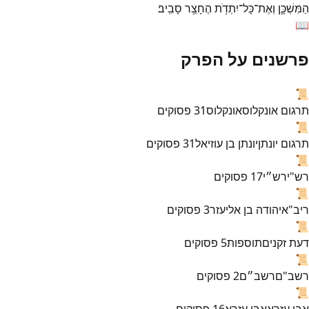
הַמִּשְׁכָּ֛ן
וְאֶת־
כָּל־
יִתְדֹ֥ת
הֶחָצֵ֖ר
סָבִֽיב׃
📖
פרשנים על הפרק
📜
תרגום אונקלוס
אונקלוס
31
פסוקים
📜
תרגום יונתן
יונתן בן עוזיאל
31
פסוקים
📜
רש"י
רש״י
17
פסוקים
📜
ריב"א
יהודה בן אליעזר
3
פסוקים
📜
דעת זקנים
תוספות
5
פסוקים
📜
רשב"ם
רשב״ם
2
פסוקים
📜
אבן עזרא
אבן עזרא
16
פסוקים