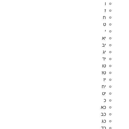
ו
ז
ח
ט
י
יא
יב
יג
יד
טו
טז
יז
יח
יט
כ
כא
כב
כג
כד