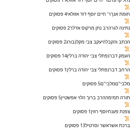
📜
חומת אנך
ר' חיים יוסף דוד אזולאי
4
פסוקים
📜
נתינה לגר
הרב נתן מרקוס אדלר
2
פסוקים
📜
הכתב והקבלה
יעקב צבי מקלנבורג
2
פסוקים
📜
העמק דבר
נפתלי צבי יהודה ברלין
14
פסוקים
📜
הרחב דבר
נפתלי צבי יהודה ברלין
1
פסוקים
📜
מלבי"ם
מלבי"ם
5
פסוקים
📜
תורה תמימה
הרב ברוך הלוי אפשטיין
5
פסוקים
📜
צפנת פענח
יוסף רוזין
1
פסוקים
📜
ברכת אשר
אשר וסרטיל
13
פסוקים