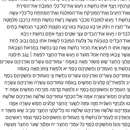
קַרְנֹתָ֑יו
וַיְצַ֥ף
אֹת֖וֹ
נְחֹֽשֶׁת׃
ג
וַיַּ֜עַשׂ
אֶֽת־
כָּל־
כְּלֵ֣י
הַמִּזְבֵּ֗חַ
אֶת־
הַסִּירֹ֤ת
וְאֶת־
הַיָּעִים֙
וְאֶת־
הַמִּזְרָקֹ֔ת
אֶת־
הַמִּזְלָגֹ֖ת
וְאֶת־
הַמַּחְתֹּ֑ת
כָּל־
כֵּלָ֖יו
עָשָׂ֥ה
נְחֹֽשֶׁת׃
ד
וַיַּ֤עַשׂ
לַמִּזְבֵּ֙חַ֙
מִכְבָּ֔ר
מַעֲשֵׂ֖ה
רֶ֣שֶׁת
נְחֹ֑שֶׁת
תַּ֧חַת
כַּרְכֻּבּ֛וֹ
מִלְּמַ֖טָּה
עַד־
חֶצְיֽוֹ׃
ה
וַיִּצֹ֞ק
אַרְבַּ֧ע
טַבָּעֹ֛ת
בְּאַרְבַּ֥ע
הַקְּצָוֺ֖ת
לְמִכְבַּ֣ר
הַנְּחֹ֑שֶׁת
בָּתִּ֖ים
לַבַּדִּֽים׃
ו
וַיַּ֥עַשׂ
אֶת־
הַבַּדִּ֖ים
עֲצֵ֣י
שִׁטִּ֑ים
וַיְצַ֥ף
אֹתָ֖ם
נְחֹֽשֶׁת׃
ז
וַיָּבֵ֨א
אֶת־
הַבַּדִּ֜ים
בַּטַּבָּעֹ֗ת
עַ֚ל
צַלְעֹ֣ת
הַמִּזְבֵּ֔חַ
לָשֵׂ֥את
אֹת֖וֹ
בָּהֶ֑ם
נְב֥וּב
לֻחֹ֖ת
עָשָׂ֥ה
אֹתֽוֹ׃
ח
וַיַּ֗עַשׂ
אֵ֚ת
הַכִּיּ֣וֹר
נְחֹ֔שֶׁת
וְאֵ֖ת
כַּנּ֣וֹ
נְחֹ֑שֶׁת
בְּמַרְאֹת֙
הַצֹּ֣בְאֹ֔ת
אֲשֶׁ֣ר
צָֽבְא֔וּ
פֶּ֖תַח
אֹ֥הֶל
מוֹעֵֽד׃
ט
וַיַּ֖עַשׂ
אֶת־
הֶחָצֵ֑ר
לִפְאַ֣ת ׀
נֶ֣גֶב
תֵּימָ֗נָה
קַלְעֵ֤י
הֶֽחָצֵר֙
שֵׁ֣שׁ
מָשְׁזָ֔ר
מֵאָ֖ה
בָּאַמָּֽה׃
י
עַמּוּדֵיהֶ֣ם
עֶשְׂרִ֔ים
וְאַדְנֵיהֶ֥ם
עֶשְׂרִ֖ים
נְחֹ֑שֶׁת
וָוֵ֧י
הָעַמֻּדִ֛ים
וַחֲשֻׁקֵיהֶ֖ם
כָּֽסֶף׃
יא
וְלִפְאַ֤ת
צָפוֹן֙
מֵאָ֣ה
בָֽאַמָּ֔ה
עַמּוּדֵיהֶ֣ם
עֶשְׂרִ֔ים
וְאַדְנֵיהֶ֥ם
עֶשְׂרִ֖ים
נְחֹ֑שֶׁת
וָוֵ֧י
הָֽעַמּוּדִ֛ים
וַחֲשֻׁקֵיהֶ֖ם
כָּֽסֶף׃
יב
וְלִפְאַת־
יָ֗ם
קְלָעִים֙
חֲמִשִּׁ֣ים
בָּֽאַמָּ֔ה
עַמּוּדֵיהֶ֥ם
עֲשָׂרָ֔ה
וְאַדְנֵיהֶ֖ם
עֲשָׂרָ֑ה
וָוֵ֧י
הָעַמֻּדִ֛ים
וַחֲשׁוּקֵיהֶ֖ם
כָּֽסֶף׃
יג
וְלִפְאַ֛ת
קֵ֥דְמָה
מִזְרָ֖חָה
חֲמִשִּׁ֥ים
אַמָּֽה׃
יד
קְלָעִ֛ים
חֲמֵשׁ־
עֶשְׂרֵ֥ה
אַמָּ֖ה
אֶל־
הַכָּתֵ֑ף
עַמּוּדֵיהֶ֣ם
שְׁלֹשָׁ֔ה
וְאַדְנֵיהֶ֖ם
שְׁלֹשָֽׁה׃
טו
וְלַכָּתֵ֣ף
הַשֵּׁנִ֗ית
מִזֶּ֤ה
וּמִזֶּה֙
לְשַׁ֣עַר
הֶֽחָצֵ֔ר
קְלָעִ֕ים
חֲמֵ֥שׁ
עֶשְׂרֵ֖ה
אַמָּ֑ה
עַמֻּדֵיהֶ֣ם
שְׁלֹשָׁ֔ה
וְאַדְנֵיהֶ֖ם
שְׁלֹשָֽׁה׃
טז
כָּל־
קַלְעֵ֧י
הֶחָצֵ֛ר
סָבִ֖יב
שֵׁ֥שׁ
מָשְׁזָֽר׃
יז
וְהָאֲדָנִ֣ים
לָֽעַמֻּדִים֮
נְחֹשֶׁת֒
וָוֵ֨י
הָֽעַמּוּדִ֜ים
וַחֲשׁוּקֵיהֶם֙
כֶּ֔סֶף
וְצִפּ֥וּי
רָאשֵׁיהֶ֖ם
כָּ֑סֶף
וְהֵם֙
מְחֻשָּׁקִ֣ים
כֶּ֔סֶף
כֹּ֖ל
עַמֻּדֵ֥י
הֶחָצֵֽר׃
יח
וּמָסַ֞ךְ
שַׁ֤עַר
הֶחָצֵר֙
מַעֲשֵׂ֣ה