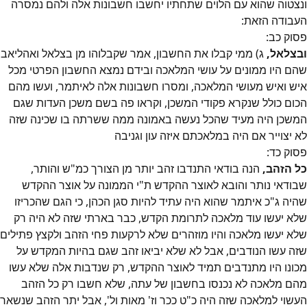
ונצטוה שהוא עם הלוים שתחתיו יחשבו חשבונות אלה ולהם נמסרה
העבודה הזאת:
פסוק
כב
:
ובצלאל,
ג) ממי קבלו את החשבון, אמר שקבלוהו מן בצלאל ואהליאב
שהם היו ממונים על עושי המלאכה ובידם נמצא החשבון הפרטי מכל
איש ואיש מעושי המלאכה, ומסרו חשבונות אלה לאיתמר, ועשו מהם
הכום כולל שנקרא פקודי המשכן, וקראו פה בשם משכן העדות שגם
המשכן היה מעיד שהכל נעשה באמונה ממה ששרתה בו שכינה שזה
לא יצוייר אם היה במלאכתם איזה עון וגניבה
פסוק
כד
:
כל הזהב,
הנה בודאי התנדבו זהב יותר מן הצורך כמ"ש והותר,
שבודאי נותר והובא לאוצר ההקדש ת"י הממונה על אוצר ההקדש
שהיה ג"כ איתמר שהוא היה עתיד להיות סגן הכהן, כי הגם שהכריזו
שלא יעשו עוד מלאכה לתרומת הקדש, כבר בארתי שזה לא היה רק
שלא יעשו מלאכה והיו מוזהרים שלא לרקעות פחי הזהב ולקצץ פתילים
שזה עשו הנודבים, אבל לא שלא יביאו זהב שגם בהיות המקדש על
מכונו היו מתנדבים תמיד לאוצר ההקדש, רק שנדבות אלה שלא עשו
מהם מלאכה לא נכנסו בחשבון של עתה, שלא חשבו רק כל הזהב
העשוי למלאכה שזה היה כ"ט ככר וז' מאות ול', אבל יתר הזהב שנשאר