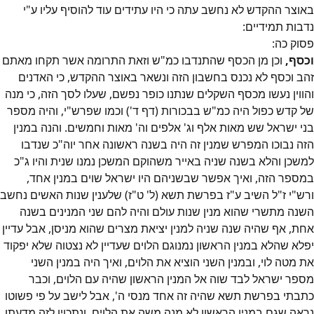
באוצר ההקדש לא נחשב עתה כי היו עתידים עוד להוסיף עליו ע"י
נדבות תמידיים:
פסוק
כה
:
וכסף,
וכן מן הכסף שהתנדבו כמ"ש וזאת התרומה אשר תקחו מאתם
זהב וכסף לא נכנס בחשבון הזה ונשאר באוצר ההקדש, כי האדנים
והווין נעשו מכסף השקלים שנתנו כופר נפשם, שעלו לסך הזה, כי מנה
של קדש כפול היה כמ"ש בבכורות (דף ד') וכמו שפרש"י, והיה מספר
בני ישראל שש מאות אלף וג' אלפים וה' מאות וחמשים. והנה במנין
הזה נבוכו המפרש שמנין זה היה בשנה ראשונה אחר יוה"כ שנדבו
למשכן והלא בשנה שניה באייר משהוקם המשכן נמנו שנית והיו ג"כ
במספר הזה, ואיך אפשר שבשניהם היו ישראל שוים במנין אחד,
ורש"י ז"ל השיב ע"ז בפרשת תשא (ל' ט"ז) שלענין שנות האשים נחשב
השנה מתשרי שהוא מנין שנות עולם והיה להם שני המנינים בשנה
אחת, אף שהיה שנה שניה למנין יציאת מצרים שהוא מניסן, אבל עדיין
יפלא שהלא במנין הראשון נמנוגם הלוים שעדיין לא נצטוה שלא יפקוד
את מטה לוי, ובמנין השני הוציא את הלוים, ואיך היה במנין השני
מספר ישראל לבד שוה אל המנין הראשון שהיה עם הלוים, וכבר
כתבתי בפרשת תשא שהיה זה אחד מנסי ה', אבל לישב על פי פשוטו
נראה שגם במנין הראשון לא מנה משה את הלוים, ונתכוין לזה מדעתו,