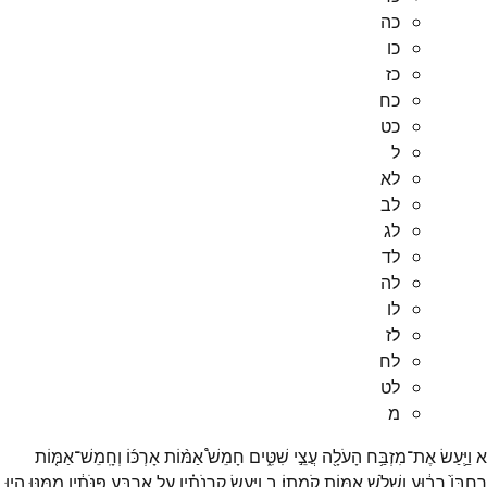
כה
כו
כז
כח
כט
ל
לא
לב
לג
לד
לה
לו
לז
לח
לט
מ
א
וַיַּ֛עַשׂ
אֶת־
מִזְבַּ֥ח
הָעֹלָ֖ה
עֲצֵ֣י
שִׁטִּ֑ים
חָמֵשׁ֩
אַמּ֨וֹת
אָרְכּ֜וֹ
וְחָֽמֵשׁ־
אַמּ֤וֹת
רָחְבּוֹ֙
רָב֔וּעַ
וְשָׁלֹ֥שׁ
אַמּ֖וֹת
קֹמָתֽוֹ׃
ב
וַיַּ֣עַשׂ
קַרְנֹתָ֗יו
עַ֚ל
אַרְבַּ֣ע
פִּנֹּתָ֔יו
מִמֶּ֖נּוּ
הָי֣וּ