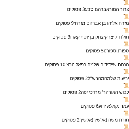
📜
צרור המור
אברהם סבע
3
פסוקים
📜
מזרחי
אליהו בן אברהם מזרחי
9
פסוקים
📜
תולדות יצחק
יצחק בן יוסף קארו
3
פסוקים
📜
ספורנו
ספורנו
5
פסוקים
📜
מנחת שי
ידידיה שלמה רפאל נורצי
10
פסוקים
📜
יריעות שלמה
מהרש"ל
2
פסוקים
📜
לבוש האורה
ר' מרדכי יפה
2
פסוקים
📜
עמר נקא
לא ידוע
6
פסוקים
📜
תורת משה (אלשיך)
אלשיך
2
פסוקים
📜