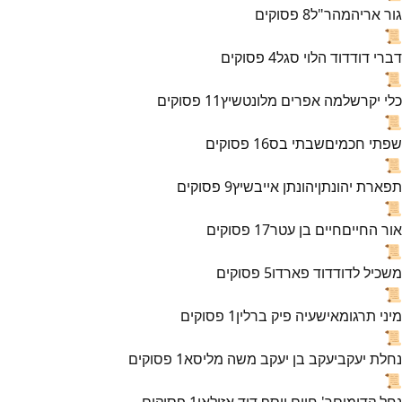
גור אריה
מהר"ל
8
פסוקים
📜
דברי דוד
דוד הלוי סגל
4
פסוקים
📜
כלי יקר
שלמה אפרים מלונטשיץ
11
פסוקים
📜
שפתי חכמים
שבתי בס
16
פסוקים
📜
תפארת יהונתן
יהונתן אייבשיץ
9
פסוקים
📜
אור החיים
חיים בן עטר
17
פסוקים
📜
משכיל לדוד
דוד פארדו
5
פסוקים
📜
מיני תרגומא
ישעיה פיק ברלין
1
פסוקים
📜
נחלת יעקב
יעקב בן יעקב משה מליסא
1
פסוקים
📜
נחל קדומים
ר' חיים יוסף דוד אזולאי
1
פסוקים