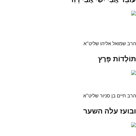
הרב שמואל אליהו שליט"א
תּוֹלְדוֹת פָּרֶץ
הרב חיים בן סניור שליט"א
ובועז עלה השער