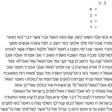
ד
א
ב
ג
ד
א
וּבֹ֨עַז
עָלָ֣ה
הַשַּׁעַר֮
וַיֵּ֣שֶׁב
שָׁם֒
וְהִנֵּ֨ה
הַגֹּאֵ֤ל
עֹבֵר֙
אֲשֶׁ֣ר
דִּבֶּר־
בֹּ֔עַז
וַיֹּ֛אמֶר
ס֥וּרָה
שְׁבָה־
פֹּ֖ה
פְּלֹנִ֣י
אַלְמֹנִ֑י
וַיָּ֖סַר
וַיֵּשֵֽׁב׃
ב
וַיִּקַּ֞ח
עֲשָׂרָ֧ה
אֲנָשִׁ֛ים
מִזִּקְנֵ֥י
הָעִ֖יר
וַיֹּ֣אמֶר
שְׁבוּ־
פֹ֑ה
וַיֵּשֵֽׁבוּ׃
ג
וַיֹּ֙אמֶר֙
לַגֹּאֵ֔ל
חֶלְקַת֙
הַשָּׂדֶ֔ה
אֲשֶׁ֥ר
לְאָחִ֖ינוּ
לֶאֱלִימֶ֑לֶךְ
מָכְרָ֣ה
נָעֳמִ֔י
הַשָּׁ֖בָה
מִשְּׂדֵ֥ה
מוֹאָֽב׃
ד
וַאֲנִ֨י
אָמַ֜רְתִּי
אֶגְלֶ֧ה
אָזְנְךָ֣
לֵאמֹ֗ר
קְ֠נֵה
נֶ֥גֶד
הַֽיֹּשְׁבִים֮
וְנֶ֣גֶד
זִקְנֵ֣י
עַמִּי֒
אִם־
תִּגְאַל֙
גְּאָ֔ל
וְאִם־
לֹ֨א
יִגְאַ֜ל
הַגִּ֣ידָה
לִּ֗י
ואדע
(
וְאֵֽדְעָה֙
)
כִּ֣י
אֵ֤ין
זוּלָֽתְךָ֙
לִגְא֔וֹל
וְאָנֹכִ֖י
אַחֲרֶ֑יךָ
וַיֹּ֖אמֶר
אָנֹכִ֥י
אֶגְאָֽל׃
ה
וַיֹּ֣אמֶר
בֹּ֔עַז
בְּיוֹם־
קְנוֹתְךָ֥
הַשָּׂדֶ֖ה
מִיַּ֣ד
נָעֳמִ֑י
וּ֠מֵאֵת
ר֣וּת
הַמּוֹאֲבִיָּ֤ה
אֵֽשֶׁת־
הַמֵּת֙
קניתי
(
קָנִ֔יתָה
)
לְהָקִ֥ים
שֵׁם־
הַמֵּ֖ת
עַל־
נַחֲלָתֽוֹ׃
ו
וַיֹּ֣אמֶר
הַגֹּאֵ֗ל
לֹ֤א
אוּכַל֙
לגאול־
(
לִגְאָל־
)
לִ֔י
פֶּן־
אַשְׁחִ֖ית
אֶת־
נַחֲלָתִ֑י
גְּאַל־
לְךָ֤
אַתָּה֙
אֶת־
גְּאֻלָּתִ֔י
כִּ֥י
לֹא־
אוּכַ֖ל
לִגְאֹֽל׃
ז
וְזֹאת֩
לְפָנִ֨ים
בְּיִשְׂרָאֵ֜ל
עַל־
הַגְּאוּלָּ֤ה
וְעַל־
הַתְּמוּרָה֙
לְקַיֵּ֣ם
כָּל־
דָּבָ֔ר
שָׁלַ֥ף
אִ֛ישׁ
נַעֲל֖וֹ
וְנָתַ֣ן
לְרֵעֵ֑הוּ
וְזֹ֥את
הַתְּעוּדָ֖ה
בְּיִשְׂרָאֵֽל׃
ח
וַיֹּ֧אמֶר
הַגֹּאֵ֛ל
לְבֹ֖עַז
קְנֵה־
לָ֑ךְ
וַיִּשְׁלֹ֖ף
נַעֲלֽוֹ׃
ט
וַיֹּאמֶר֩
בֹּ֨עַז
לַזְּקֵנִ֜ים
וְכָל־
הָעָ֗ם
עֵדִ֤ים
אַתֶּם֙
הַיּ֔וֹם
כִּ֤י
קָנִ֙יתִי֙
אֶת־
כָּל־
אֲשֶׁ֣ר
לֶֽאֱלִימֶ֔לֶךְ
וְאֵ֛ת
כָּל־
אֲשֶׁ֥ר