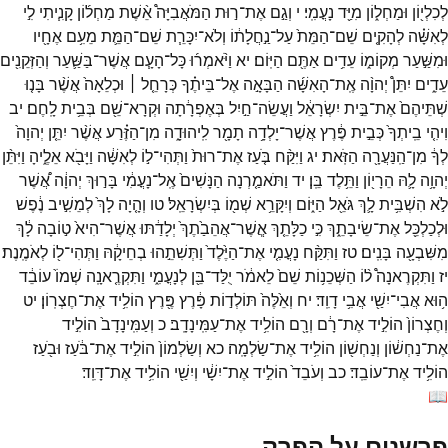
לְכִלְי֖וֹן
וּמַחְל֑וֹן
מִיַּ֖ד
נָעֳמִֽי׃
י
וְגַ֣ם
אֶת־
ר֣וּת
הַמֹּאֲבִיָּה֩
אֵ֨שֶׁת
מַחְל֜וֹן
קָנִ֧יתִי
לִ֣י
לְאִשָּׁ֗ה
לְהָקִ֤ים
שֵׁם־
הַמֵּת֙
עַל־
נַ֣חֲלָת֔וֹ
וְלֹא־
יִכָּרֵ֧ת
שֵׁם־
הַמֵּ֛ת
מֵעִ֥ם
אֶחָ֖יו
וּמִשַּׁ֣עַר
מְקוֹמ֑וֹ
עֵדִ֥ים
אַתֶּ֖ם
הַיּֽוֹם׃
יא
וַיֹּ֨אמְר֜וּ
כָּל־
הָעָ֧ם
אֲשֶׁר־
בַּשַּׁ֛עַר
וְהַזְּקֵנִ֖ים
עֵדִ֑ים
יִתֵּן֩
יְהוָ֨ה
אֶֽת־
הָאִשָּׁ֜ה
הַבָּאָ֣ה
אֶל־
בֵּיתֶ֗ךָ
כְּרָחֵ֤ל ׀
וּכְלֵאָה֙
אֲשֶׁ֨ר
בָּנ֤וּ
שְׁתֵּיהֶם֙
אֶת־
בֵּ֣ית
יִשְׂרָאֵ֔ל
וַעֲשֵׂה־
חַ֣יִל
בְּאֶפְרָ֔תָה
וּקְרָא־
שֵׁ֖ם
בְּבֵ֥ית
לָֽחֶם׃
יב
וִיהִ֤י
בֵֽיתְךָ֙
כְּבֵ֣ית
פֶּ֔רֶץ
אֲשֶׁר־
יָלְדָ֥ה
תָמָ֖ר
לִֽיהוּדָ֑ה
מִן־
הַזֶּ֗רַע
אֲשֶׁ֨ר
יִתֵּ֤ן
יְהוָה֙
לְךָ֔
מִן־
הַֽנַּעֲרָ֖ה
הַזֹּֽאת׃
יג
וַיִּקַּ֨ח
בֹּ֤עַז
אֶת־
רוּת֙
וַתְּהִי־
ל֣וֹ
לְאִשָּׁ֔ה
וַיָּבֹ֖א
אֵלֶ֑יהָ
וַיִּתֵּ֨ן
יְהוָ֥ה
לָ֛הּ
הֵרָי֖וֹן
וַתֵּ֥לֶד
בֵּֽן׃
יד
וַתֹּאמַ֤רְנָה
הַנָּשִׁים֙
אֶֽל־
נָעֳמִ֔י
בָּר֣וּךְ
יְהוָ֔ה
אֲ֠שֶׁר
לֹ֣א
הִשְׁבִּ֥ית
לָ֛ךְ
גֹּאֵ֖ל
הַיּ֑וֹם
וְיִקָּרֵ֥א
שְׁמ֖וֹ
בְּיִשְׂרָאֵֽל׃
טו
וְהָ֤יָה
לָךְ֙
לְמֵשִׁ֣יב
נֶ֔פֶשׁ
וּלְכַלְכֵּ֖ל
אֶת־
שֵׂיבָתֵ֑ךְ
כִּ֣י
כַלָּתֵ֤ךְ
אֲ‍ֽשֶׁר־
אֲהֵבַ֙תֶךְ֙
יְלָדַ֔תּוּ
אֲשֶׁר־
הִיא֙
ט֣וֹבָה
לָ֔ךְ
מִשִּׁבְעָ֖ה
בָּנִֽים׃
טז
וַתִּקַּ֨ח
נָעֳמִ֤י
אֶת־
הַיֶּ֙לֶד֙
וַתְּשִׁתֵ֣הוּ
בְחֵיקָ֔הּ
וַתְּהִי־
ל֖וֹ
לְאֹמֶֽנֶת׃
יז
וַתִּקְרֶאנָה֩
ל֨וֹ
הַשְּׁכֵנ֥וֹת
שֵׁם֙
לֵאמֹ֔ר
יֻלַּד־
בֵּ֖ן
לְנָעֳמִ֑י
וַתִּקְרֶ֤אנָֽה
שְׁמוֹ֙
עוֹבֵ֔ד
ה֥וּא
אֲבִי־
יִשַׁ֖י
אֲבִ֥י
דָוִֽד׃
יח
וְאֵ֙לֶּה֙
תּוֹלְד֣וֹת
פָּ֔רֶץ
פֶּ֖רֶץ
הוֹלִ֥יד
אֶת־
חֶצְרֽוֹן׃
יט
וְחֶצְרוֹן֙
הוֹלִ֣יד
אֶת־
רָ֔ם
וְרָ֖ם
הוֹלִ֥יד
אֶת־
עַמִּֽינָדָֽב׃
כ
וְעַמִּֽינָדָב֙
הוֹלִ֣יד
אֶת־
נַחְשׁ֔וֹן
וְנַחְשׁ֖וֹן
הוֹלִ֥יד
אֶת־
שַׂלְמָֽה׃
כא
וְשַׂלְמוֹן֙
הוֹלִ֣יד
אֶת־
בֹּ֔עַז
וּבֹ֖עַז
הוֹלִ֥יד
אֶת־
עוֹבֵֽד׃
כב
וְעֹבֵד֙
הוֹלִ֣יד
אֶת־
יִשָׁ֔י
וְיִשַׁ֖י
הוֹלִ֥יד
אֶת־
דָּוִֽד׃
📖
פרשנים על הפרק