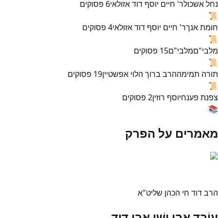
נחל אשכול
ר' חיים יוסף דוד אזולאי
6
פסוקים
📜
חומת אנך
ר' חיים יוסף דוד אזולאי
4
פסוקים
📜
מלבי"ם
מלבי"ם
15
פסוקים
📜
תורה תמימה
הרב ברוך הלוי אפשטיין
19
פסוקים
📜
צפנת פענח
יוסף רוזין
2
פסוקים
📚
מאמרים על הפרק
הרב דוד חי הכהן שליט"א
עוֹבֵד אֲבִי יִשַׁי אֲבִי דָוִד