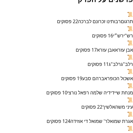
📜
תרגום
רבותינו זכרונם לברכה
22
פסוקים
📜
רש"י
רש״י
16
פסוקים
📜
אבן עזרא
אבן עזרא
17
פסוקים
📜
רלב"ג
רלב"ג
11
פסוקים
📜
אשכול הכופר
אברהם סבע
19
פסוקים
📜
מנחת שי
ידידיה שלמה רפאל נורצי
10
פסוקים
📜
עיני משה
אלשיך
22
פסוקים
📜
אגרת שמואל
ר' שמואל די אוזידה
124
פסוקים
📜