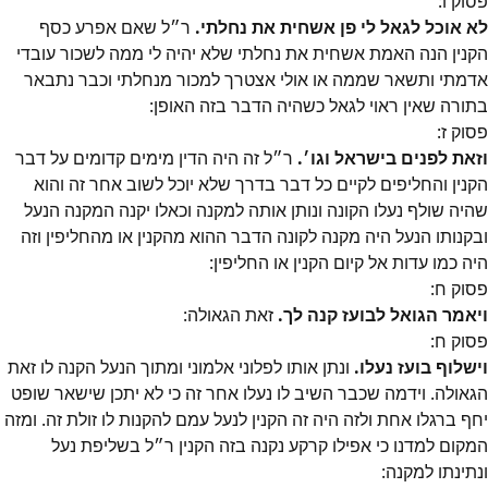
פסוק
ו
:
לא אוכל לגאל לי פן אשחית את נחלתי.
ר״ל שאם אפרע כסף
הקנין הנה האמת אשחית את נחלתי שלא יהיה לי ממה לשכור עובדי
אדמתי ותשאר שממה או אולי אצטרך למכור מנחלתי וכבר נתבאר
בתורה שאין ראוי לגאל כשהיה הדבר בזה האופן:
פסוק
ז
:
וזאת לפנים בישראל וגו׳.
ר״ל זה היה הדין מימים קדומים על דבר
הקנין והחליפים לקיים כל דבר בדרך שלא יוכל לשוב אחר זה והוא
שהיה שולף נעלו הקונה ונותן אותה למקנה וכאלו יקנה המקנה הנעל
ובקנותו הנעל היה מקנה לקונה הדבר ההוא מהקנין או מהחליפין וזה
היה כמו עדות אל קיום הקנין או החליפין:
פסוק
ח
:
ויאמר הגואל לבועז קנה לך.
זאת הגאולה:
פסוק
ח
:
וישלוף בועז נעלו.
ונתן אותו לפלוני אלמוני ומתוך הנעל הקנה לו זאת
הגאולה. וידמה שכבר השיב לו נעלו אחר זה כי לא יתכן שישאר שופט
יחף ברגלו אחת ולזה היה זה הקנין לנעל עמם להקנות לו זולת זה. ומזה
המקום למדנו כי אפילו קרקע נקנה בזה הקנין ר״ל בשליפת נעל
ונתינתו למקנה: