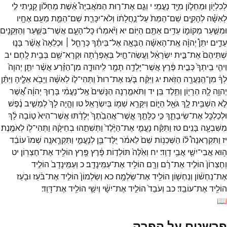
לְכִלְי֖וֹן
וּמַחְל֑וֹן
מִיַּ֖ד
נָעֳמִֽי׃
י
וְגַ֣ם
אֶת־
ר֣וּת
הַמֹּאֲבִיָּה֩
אֵ֨שֶׁת
מַחְל֜וֹן
קָנִ֧יתִי
לִ֣י
לְאִשָּׁ֗ה
לְהָקִ֤ים
שֵׁם־
הַמֵּת֙
עַל־
נַ֣חֲלָת֔וֹ
וְלֹא־
יִכָּרֵ֧ת
שֵׁם־
הַמֵּ֛ת
מֵעִ֥ם
אֶחָ֖יו
וּמִשַּׁ֣עַר
מְקוֹמ֑וֹ
עֵדִ֥ים
אַתֶּ֖ם
הַיּֽוֹם׃
יא
וַיֹּ֨אמְר֜וּ
כָּל־
הָעָ֧ם
אֲשֶׁר־
בַּשַּׁ֛עַר
וְהַזְּקֵנִ֖ים
עֵדִ֑ים
יִתֵּן֩
יְהוָ֨ה
אֶֽת־
הָאִשָּׁ֜ה
הַבָּאָ֣ה
אֶל־
בֵּיתֶ֗ךָ
כְּרָחֵ֤ל ׀
וּכְלֵאָה֙
אֲשֶׁ֨ר
בָּנ֤וּ
שְׁתֵּיהֶם֙
אֶת־
בֵּ֣ית
יִשְׂרָאֵ֔ל
וַעֲשֵׂה־
חַ֣יִל
בְּאֶפְרָ֔תָה
וּקְרָא־
שֵׁ֖ם
בְּבֵ֥ית
לָֽחֶם׃
יב
וִיהִ֤י
בֵֽיתְךָ֙
כְּבֵ֣ית
פֶּ֔רֶץ
אֲשֶׁר־
יָלְדָ֥ה
תָמָ֖ר
לִֽיהוּדָ֑ה
מִן־
הַזֶּ֗רַע
אֲשֶׁ֨ר
יִתֵּ֤ן
יְהוָה֙
לְךָ֔
מִן־
הַֽנַּעֲרָ֖ה
הַזֹּֽאת׃
יג
וַיִּקַּ֨ח
בֹּ֤עַז
אֶת־
רוּת֙
וַתְּהִי־
ל֣וֹ
לְאִשָּׁ֔ה
וַיָּבֹ֖א
אֵלֶ֑יהָ
וַיִּתֵּ֨ן
יְהוָ֥ה
לָ֛הּ
הֵרָי֖וֹן
וַתֵּ֥לֶד
בֵּֽן׃
יד
וַתֹּאמַ֤רְנָה
הַנָּשִׁים֙
אֶֽל־
נָעֳמִ֔י
בָּר֣וּךְ
יְהוָ֔ה
אֲ֠שֶׁר
לֹ֣א
הִשְׁבִּ֥ית
לָ֛ךְ
גֹּאֵ֖ל
הַיּ֑וֹם
וְיִקָּרֵ֥א
שְׁמ֖וֹ
בְּיִשְׂרָאֵֽל׃
טו
וְהָ֤יָה
לָךְ֙
לְמֵשִׁ֣יב
נֶ֔פֶשׁ
וּלְכַלְכֵּ֖ל
אֶת־
שֵׂיבָתֵ֑ךְ
כִּ֣י
כַלָּתֵ֤ךְ
אֲ‍ֽשֶׁר־
אֲהֵבַ֙תֶךְ֙
יְלָדַ֔תּוּ
אֲשֶׁר־
הִיא֙
ט֣וֹבָה
לָ֔ךְ
מִשִּׁבְעָ֖ה
בָּנִֽים׃
טז
וַתִּקַּ֨ח
נָעֳמִ֤י
אֶת־
הַיֶּ֙לֶד֙
וַתְּשִׁתֵ֣הוּ
בְחֵיקָ֔הּ
וַתְּהִי־
ל֖וֹ
לְאֹמֶֽנֶת׃
יז
וַתִּקְרֶאנָה֩
ל֨וֹ
הַשְּׁכֵנ֥וֹת
שֵׁם֙
לֵאמֹ֔ר
יֻלַּד־
בֵּ֖ן
לְנָעֳמִ֑י
וַתִּקְרֶ֤אנָֽה
שְׁמוֹ֙
עוֹבֵ֔ד
ה֥וּא
אֲבִי־
יִשַׁ֖י
אֲבִ֥י
דָוִֽד׃
יח
וְאֵ֙לֶּה֙
תּוֹלְד֣וֹת
פָּ֔רֶץ
פֶּ֖רֶץ
הוֹלִ֥יד
אֶת־
חֶצְרֽוֹן׃
יט
וְחֶצְרוֹן֙
הוֹלִ֣יד
אֶת־
רָ֔ם
וְרָ֖ם
הוֹלִ֥יד
אֶת־
עַמִּֽינָדָֽב׃
כ
וְעַמִּֽינָדָב֙
הוֹלִ֣יד
אֶת־
נַחְשׁ֔וֹן
וְנַחְשׁ֖וֹן
הוֹלִ֥יד
אֶת־
שַׂלְמָֽה׃
כא
וְשַׂלְמוֹן֙
הוֹלִ֣יד
אֶת־
בֹּ֔עַז
וּבֹ֖עַז
הוֹלִ֥יד
אֶת־
עוֹבֵֽד׃
כב
וְעֹבֵד֙
הוֹלִ֣יד
אֶת־
יִשָׁ֔י
וְיִשַׁ֖י
הוֹלִ֥יד
אֶת־
דָּוִֽד׃
📖
פרשנים על הפרק