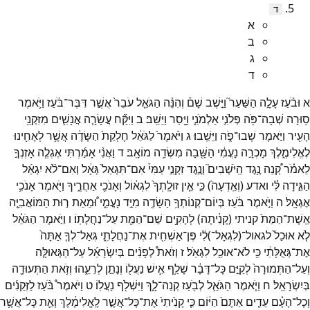
ד
א
ב
ג
ד
א
וּבֹ֨עַז
עָלָ֣ה
הַשַּׁעַר֮
וַיֵּ֣שֶׁב
שָׁם֒
וְהִנֵּ֨ה
הַגֹּאֵ֤ל
עֹבֵר֙
אֲשֶׁ֣ר
דִּבֶּר־
בֹּ֔עַז
וַיֹּ֛אמֶר
ס֥וּרָה
שְׁבָה־
פֹּ֖ה
פְּלֹנִ֣י
אַלְמֹנִ֑י
וַיָּ֖סַר
וַיֵּשֵֽׁב׃
ב
וַיִּקַּ֞ח
עֲשָׂרָ֧ה
אֲנָשִׁ֛ים
מִזִּקְנֵ֥י
הָעִ֖יר
וַיֹּ֣אמֶר
שְׁבוּ־
פֹ֑ה
וַיֵּשֵֽׁבוּ׃
ג
וַיֹּ֙אמֶר֙
לַגֹּאֵ֔ל
חֶלְקַת֙
הַשָּׂדֶ֔ה
אֲשֶׁ֥ר
לְאָחִ֖ינוּ
לֶאֱלִימֶ֑לֶךְ
מָכְרָ֣ה
נָעֳמִ֔י
הַשָּׁ֖בָה
מִשְּׂדֵ֥ה
מוֹאָֽב׃
ד
וַאֲנִ֨י
אָמַ֜רְתִּי
אֶגְלֶ֧ה
אָזְנְךָ֣
לֵאמֹ֗ר
קְ֠נֵה
נֶ֥גֶד
הַֽיֹּשְׁבִים֮
וְנֶ֣גֶד
זִקְנֵ֣י
עַמִּי֒
אִם־
תִּגְאַל֙
גְּאָ֔ל
וְאִם־
לֹ֨א
יִגְאַ֜ל
הַגִּ֣ידָה
לִּ֗י
ואדע
(
וְאֵֽדְעָה֙
)
כִּ֣י
אֵ֤ין
זוּלָֽתְךָ֙
לִגְא֔וֹל
וְאָנֹכִ֖י
אַחֲרֶ֑יךָ
וַיֹּ֖אמֶר
אָנֹכִ֥י
אֶגְאָֽל׃
ה
וַיֹּ֣אמֶר
בֹּ֔עַז
בְּיוֹם־
קְנוֹתְךָ֥
הַשָּׂדֶ֖ה
מִיַּ֣ד
נָעֳמִ֑י
וּ֠מֵאֵת
ר֣וּת
הַמּוֹאֲבִיָּ֤ה
אֵֽשֶׁת־
הַמֵּת֙
קניתי
(
קָנִ֔יתָה
)
לְהָקִ֥ים
שֵׁם־
הַמֵּ֖ת
עַל־
נַחֲלָתֽוֹ׃
ו
וַיֹּ֣אמֶר
הַגֹּאֵ֗ל
לֹ֤א
אוּכַל֙
לגאול־
(
לִגְאָל־
)
לִ֔י
פֶּן־
אַשְׁחִ֖ית
אֶת־
נַחֲלָתִ֑י
גְּאַל־
לְךָ֤
אַתָּה֙
אֶת־
גְּאֻלָּתִ֔י
כִּ֥י
לֹא־
אוּכַ֖ל
לִגְאֹֽל׃
ז
וְזֹאת֩
לְפָנִ֨ים
בְּיִשְׂרָאֵ֜ל
עַל־
הַגְּאוּלָּ֤ה
וְעַל־
הַתְּמוּרָה֙
לְקַיֵּ֣ם
כָּל־
דָּבָ֔ר
שָׁלַ֥ף
אִ֛ישׁ
נַעֲל֖וֹ
וְנָתַ֣ן
לְרֵעֵ֑הוּ
וְזֹ֥את
הַתְּעוּדָ֖ה
בְּיִשְׂרָאֵֽל׃
ח
וַיֹּ֧אמֶר
הַגֹּאֵ֛ל
לְבֹ֖עַז
קְנֵה־
לָ֑ךְ
וַיִּשְׁלֹ֖ף
נַעֲלֽוֹ׃
ט
וַיֹּאמֶר֩
בֹּ֨עַז
לַזְּקֵנִ֜ים
וְכָל־
הָעָ֗ם
עֵדִ֤ים
אַתֶּם֙
הַיּ֔וֹם
כִּ֤י
קָנִ֙יתִי֙
אֶת־
כָּל־
אֲשֶׁ֣ר
לֶֽאֱלִימֶ֔לֶךְ
וְאֵ֛ת
כָּל־
אֲשֶׁ֥ר