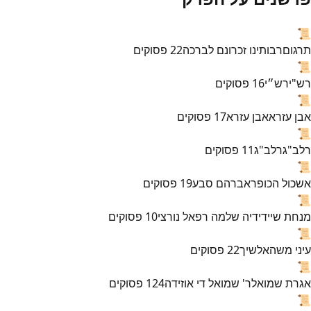
📜
תרגום
רבותינו זכרונם לברכה
22
פסוקים
📜
רש"י
רש״י
16
פסוקים
📜
אבן עזרא
אבן עזרא
17
פסוקים
📜
רלב"ג
רלב"ג
11
פסוקים
📜
אשכול הכופר
אברהם סבע
19
פסוקים
📜
מנחת שי
ידידיה שלמה רפאל נורצי
10
פסוקים
📜
עיני משה
אלשיך
22
פסוקים
📜
אגרת שמואל
ר' שמואל די אוזידה
124
פסוקים
📜