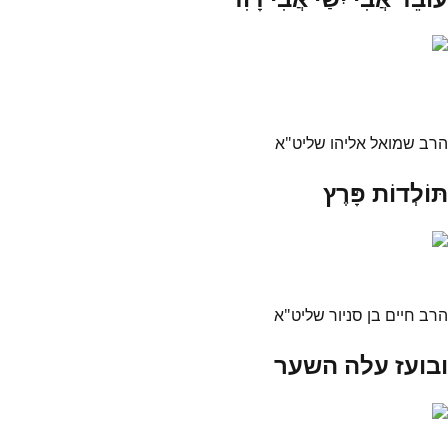
הרב שמואל אליהו שליט"א
תּוֹלְדוֹת פָּרֶץ
הרב חיים בן סניור שליט"א
ובועז עלה השער