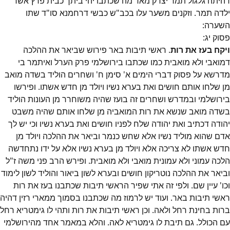
דהיתה גלגול תמר יצדק מאד מה שכתבו יהי ביתך כבית פרץ אשר
ילדה תמר. וזקנים משער עלו בכב"ש כבשי דרחמנא סו"ד שתו
השערה:
פסוק
יג
:
ויקח בעז את רות
. ראשי תיבות באר פירוש שביאר את ההלכה
דמואבי ולא מואבית כמו שכתבו בירושלמי פרק הערל ואיתמר בי
מדרשא על פסוק דברי הימים א' סימן ח' ושחרים הוליד בשדה מואב
מן שלחו אותם חושים ואת בערא נשיו ויולד מן חדש אשתו. ופירשו
בירושלמי ובמדרש ושחרים זה בועז שהיה משוחרר מן העונות הוליד
בשדה מואב שנשא את רות המואביה מן שלחו אותם שהיה משבט
יהודה דכתיב ואת יהודה שלח לפניו חושים ואת בערא נשיו וכי יש לך
אדם שהוא מוליד נשיו אלא שחש כנמר וביאר את ההלכה ויולד מן
חדש אשתו לא צריכה אלא ויולד מן בערא נשיו אלא על ידו נתחדשה
הלכה עמוני ולא עמונית מואבי ולא מואבית. ופירש הרב פני משה ז"ל
וביאר את ההלכה נוטריקון חושים ובערא לשון ביאור והוליד לשון לימוד
וכו' עיין שם. ולפי זה אתי שפיר הראשי תיבות שכתבנו בעז את רות
ראשי תיבות באר. ועוד יש לרמוז מה שכתבנו בסמוך ממארי רזין דהיה
ברות בחינת רחל ולאה. וכן ראשי תיבות את רות ותהי לו גימטריא רחל
עם הכולל. גם תיבת לו גימטריא לאה. והלא במאמר אחד מהירושלמי