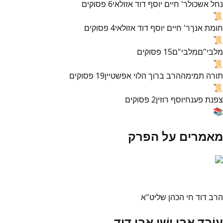
נחל אשכול
ר' חיים יוסף דוד אזולאי
6
פסוקים
📜
חומת אנך
ר' חיים יוסף דוד אזולאי
4
פסוקים
📜
מלבי"ם
מלבי"ם
15
פסוקים
📜
תורה תמימה
הרב ברוך הלוי אפשטיין
19
פסוקים
📜
צפנת פענח
יוסף רוזין
2
פסוקים
📚
מאמרים על הפרק
הרב דוד חי הכהן שליט"א
עוֹבֵד אֲבִי יִשַׁי אֲבִי דָוִד