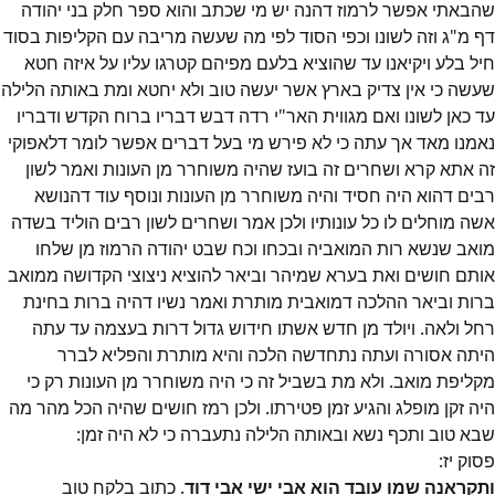
שהבאתי אפשר לרמוז דהנה יש מי שכתב והוא ספר חלק בני יהודה
דף מ"ג וזה לשונו וכפי הסוד לפי מה שעשה מריבה עם הקליפות בסוד
חיל בלע ויקיאנו עד שהוציא בלעם מפיהם קטרגו עליו על איזה חטא
שעשה כי אין צדיק בארץ אשר יעשה טוב ולא יחטא ומת באותה הלילה
עד כאן לשונו ואם מגווית האר"י רדה דבש דבריו ברוח הקדש ודבריו
נאמנו מאד אך עתה כי לא פירש מי בעל דברים אפשר לומר דלאפוקי
זה אתא קרא ושחרים זה בועז שהיה משוחרר מן העונות ואמר לשון
רבים דהוא היה חסיד והיה משוחרר מן העונות ונוסף עוד דהנושא
אשה מוחלים לו כל עונותיו ולכן אמר ושחרים לשון רבים הוליד בשדה
מואב שנשא רות המואביה ובכחו וכח שבט יהודה הרמוז מן שלחו
אותם חושים ואת בערא שמיהר וביאר להוציא ניצוצי הקדושה ממואב
ברות וביאר ההלכה דמואבית מותרת ואמר נשיו דהיה ברות בחינת
רחל ולאה. ויולד מן חדש אשתו חידוש גדול דרות בעצמה עד עתה
היתה אסורה ועתה נתחדשה הלכה והיא מותרת והפליא לברר
מקליפת מואב. ולא מת בשביל זה כי היה משוחרר מן העונות רק כי
היה זקן מופלג והגיע זמן פטירתו. ולכן רמז חושים שהיה הכל מהר מה
שבא טוב ותכף נשא ובאותה הלילה נתעברה כי לא היה זמן:
פסוק
יז
:
ותקראנה שמו עובד הוא אבי ישי אבי דוד
. כתוב בלקח טוב