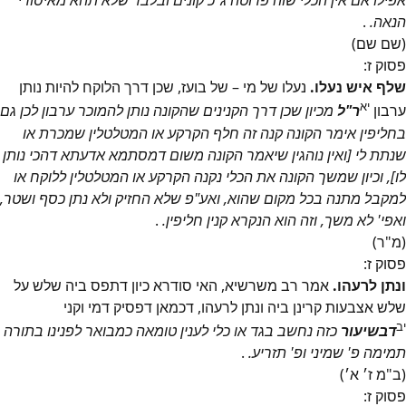
אפילו אם אין הכלי שוה פרוטה ג"כ קונים ובלבד שלא תהא מאיסורי
הנאה.
.
(שם שם)
פסוק
ז
:
שלף איש נעלו.
נעלו של מי – של בועז, שכן דרך הלוקח להיות נותן
יא
ערבון
ר"ל
מכיון שכן דרך הקנינים שהקונה נותן להמוכר ערבון לכן גם
בחליפין אימר הקונה קנה זה חלף הקרקע או המטלטלין שמכרת או
שנתת לי [ואין נוהגין שיאמר הקונה משום דמסתמא אדעתא דהכי נותן
לו], וכיון שמשך הקונה את הכלי נקנה הקרקע או המטלטלין ללוקח או
למקבל מתנה בכל מקום שהוא, ואע"פ שלא החזיק ולא נתן כסף ושטר,
ואפי' לא משך, וזה הוא הנקרא קנין חליפין.
.
(מ"ר)
פסוק
ז
:
ונתן לרעהו.
אמר רב משרשיא, האי סודרא כיון דתפס ביה שלש על
שלש אצבעות קרינן ביה ונתן לרעהו, דכמאן דפסיק דמי וקני
יב
דבשיעור
כזה נחשב בגד או כלי לענין טומאה כמבואר לפנינו בתורה
תמימה פ' שמיני ופ' תזריע.
.
(ב"מ ז׳ א׳)
פסוק
ז
: