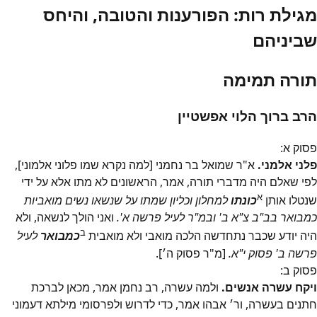
מגילת רות: הפורענות והטובה, והיחס
שביניהם
תורה תמימה
הרב ברוך הלוי אפשטיין
פסוק
א
:
פלני אלמני.
א"ר שמואל בר נחמני [למה נקרא שמו פלוני אלמוני],
לפי שאלם היה מדברי תורה, אמר, הראשונים לא מתו אלא על ידי
א
שנטלו אותן
כונתו
למחלון וכליון שמתו על שנשאו נשים מואביות
כמבואר בב"ב צ"א ב' ובמ"ר לעיל פרשה א'.
ואני הולך לנשאה, ולא
ב
היה יודע שכבר נתחדשה הלכה מואבי ולא מואבית
כמבואר
לעיל
פרשה ב' פסוק י"א.
[מ"ר פסוק ה׳].
פסוק
ב
:
ויקח עשרה אנשים.
ולמה עשרה, רב נחמן אמר, מכאן לברכת
חתנים בעשרה, ור׳ אבהו אמר, כדי לדרוש ולפרסומי מילתא דעמוני