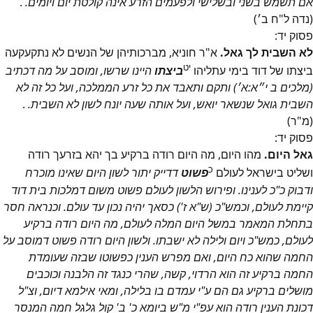
אם תשמש בשני ובשלישי ולפעמים הזרע אינה קולטת יום ויומים.
.
(נדה ל"ח ב׳)
פסוק
יד
:
לא השבית לך גאל.
א"ר חוניא, מברכותיהן של הנשים לא נתקעקעה
יט
ביצתו של דוד בימי עתליהו
ביצתו
היינו שרשו, ומוסב על מה דכתיב
(מלכים ב י״א:א׳) ותקם ותאבד את כל זרע הממלכה, ועל כל זה לא
השבית גואל שנשאר יואש, ועל אותה שעה יונח לשון לא השבית.
.
(מ"ר)
פסוק
יד
:
גאל היום.
מהו היום, מה היום רודה ברקיע בך יהא בזרעך רודה
כ
ושליט בישראל לעולם
פשוט
דדייק יתור לשון היום שאינו מוכרח
ודבוק כ"כ לענינו. ופירוש הלשון לעולם פשוט משום דמלכות בית דוד
קיימת לעולם, וכמש"כ (ש"א ז') כסאך יהיה נכון עד עולם. וכנראה חסר
בתחלת המאמר במשל היום המלה לעולם, מה היום רודה ברקיע
לעולם, כמש"כ ויום ולילה לא ישבתו. ולשון היום רודה פשוט דמוסב על
החמה שהוא כח היום, ואם מפרש הענין כפשוטו שבזה שעומדת
החמה ברקיע זה הוא הרדוי, קשה, שהרי כנגד זה הלבנה וכוכבים
מושלים ברקיע גם הם ע"י עמדם בו בלילה, ומאי אילמא דיום, וצ"ל
דכונת הענין רודה הוא עפ"י מ"ש ביומא כ' ב' קול גלגל חמה המנסר