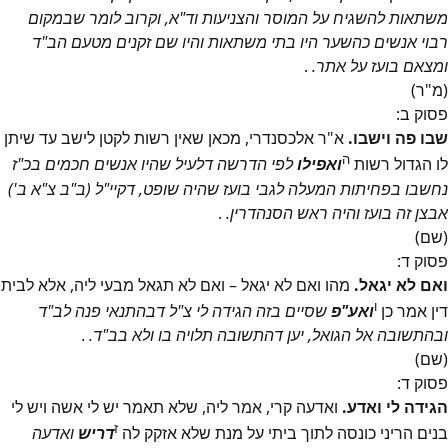
משתאות להשגיח על המוסר והצניעות וד"א, וקרוב לומר שבמקום
רבוי אנשים כהשער היו בתי משתאות והיו שם זקנים מטעם הב"ד
ומצאם בועז על אתר.
.
(מ"ר)
פסוק
ב
:
שבו פה וישבו.
א"ר אלכסנדרי, מכאן שאין רשות לקטן לישב עד שיתן
ה
לו הגדול רשות
ואפילו
לפי הדרשה דלעיל שהיו אנשים חכמים בכ"ז
נחשבו בפחיתות המעלה לגבי בועז שהיה שופט, דקיי"ל (ב"ב צ"א ב')
אבצן זה בועז והיה ראש הסנהדרין.
.
(שם)
פסוק
ד
:
ואם לא יגאל.
מהו ואם לא יגאל – ואם לא תגאל מבעי ליה, אלא לבית
ו
דין אמר כן
ואע"פ
שסיים בזה הגידה לי צ"ל דבהתנאי פנה לב"ד
ובהתשובה אל הגואל, יען דהתשובה תלויה בו ולא בב"ד.
.
(שם)
פסוק
ד
:
הגידה לי ואדע.
ואדעה קרי, אמר ליה, שלא תאמר יש לי אשה ויש לי
ז
בנים הריני כונסה לתוך ביתי על מנת שלא אזקק לה
דריש
ואדעה