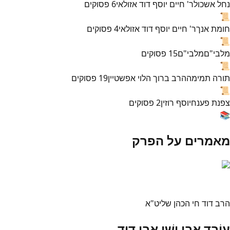
נחל אשכול
ר' חיים יוסף דוד אזולאי
6
פסוקים
📜
חומת אנך
ר' חיים יוסף דוד אזולאי
4
פסוקים
📜
מלבי"ם
מלבי"ם
15
פסוקים
📜
תורה תמימה
הרב ברוך הלוי אפשטיין
19
פסוקים
📜
צפנת פענח
יוסף רוזין
2
פסוקים
📚
מאמרים על הפרק
הרב דוד חי הכהן שליט"א
עוֹבֵד אֲבִי יִשַׁי אֲבִי דָוִד