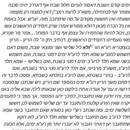
ימים קודם השבת דאסור לגרום חלול שבת אף דאח"כ יהיה סכנה
ומותר אף לכתחילה, משא"כ לדעת רמב"ן דאין למצוה רק מקומה
ושעתה ואין חוששין מקודם על מה שיסתבב מזה, יעו"ש. אבל באמת
אין כל הכרח מכאן דהלא מפורש אמרו שרק חסידים הראשונים עשו
כן, ויכול להיות שהחמירו על עצמן אף בדבר המותר.
, אמר מר זוטרא,
מאי טעמייהו דחסידים הראשונים, דכתיב ויתן ה׳ לה הריון – הריון
יח
בגמטריא רע"א הוו
ולא
ליל שלישי ושני ומוצאי שבת, משום דאם
תשמש למוצ"ש שמא תלד לרע"א ימים דמטי בשבת, ואם תשמש
בשני שמא תלד לרע"ב ימים דמטי בשבת, ואם בשלישי – שמא תלד
לרע"ג, משא"כ מרביעי, אם תלד לרע"א מטי בחד בשבתא, ואם
לרע"ב – בתרי בשבתא, ואם לרע"ג בתלתא בשבתא. וסמכו לדבר זה
דסתם משך הריון רע"א ימים כמספר שם הריון. ויש שכתבו שנסמכה
דרשה זו עוד על אגדה אחת בילקוט כאן שבאותו לילה שבא אליה בועז
מת, והיו יודעין שאז נתעברה, לפיכך ידעו המספר, אך מפני כי לפעמים
יקרה שאין הזרע קולטת להתעבר עד יום שלישי לשמוש לכן חששו
לשלשת ימים. ומה שכתב רש"י כאן בסוגיא שאם תתעבר בשני שמא
תלד לרע"ב ואם תתעבר בשלישי שמא תלד לרע"ג, לאו דוקא
שתתעבר יען דאחר העבור לא יעברו יותר מן רע"א ימים, אלא הכונה