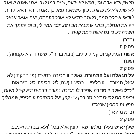
מלשון וידע אדם וגו', ואיש לא ידעה, ובזה רמז לו כי אם ישאנה ישאנה
לאישות ולא לשפחות.
, כיון ששמע הגואל כך, אמר, ודאי דאזלת רות
ח
ודאי
שתלך ממני, כלומר בודאי לא אוכל לקחתה, ואם אגאל אגאל
רק את הנחלה, ובועז שמע או הבין זה, ולכן אמר לו, ביום קנותך את
השדה דע כי גם אשת המת קנית.
.
(מ"ר)
פסוק
ה
:
אשת המת קנית.
קניתי כתיב, [ניבא ברוה"ק שעתיד הוא לקנותה].
(שם)
פסוק
ז
:
על הגאלה ועל התמורה.
גאולה זו מכירה, כמש"נ (פ׳ בחקתי) לא
יגאל, תמורה – זו חליפין – כמש"נ (שם) לא יחליפנו ולא ימיר אותו
ט
ר"ל
גאולה זו מכירה שמכר לו מכירה גמורה בדמים ולא קיבל מעות,
ובאים הם לקיים דבר מכירתן ע"י קנין, ועל התמורה זו חליפין שמחליף
חפץ זה בחפץ שכנגדו.
.
(ב"מ מ"ז א׳)
פסוק
ז
:
י
שלף איש נעלו.
מלמד שאין קונין אלא בכלי
ולא
בפירות ואמנם