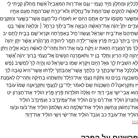
לְכִלְי֖וֹן
וּמַחְל֑וֹן
מִיַּ֖ד
נָעֳמִֽי׃
י
וְגַ֣ם
אֶת־
ר֣וּת
הַמֹּאֲבִיָּה֩
אֵ֨שֶׁת
מַחְל֜וֹן
קָנִ֧יתִי
לִ֣י
לְאִשָּׁ֗ה
לְהָקִ֤ים
שֵׁם־
הַמֵּת֙
עַל־
נַ֣חֲלָת֔וֹ
וְלֹא־
יִכָּרֵ֧ת
שֵׁם־
הַמֵּ֛ת
מֵעִ֥ם
אֶחָ֖יו
וּמִשַּׁ֣עַר
מְקוֹמ֑וֹ
עֵדִ֥ים
אַתֶּ֖ם
הַיּֽוֹם׃
יא
וַיֹּ֨אמְר֜וּ
כָּל־
הָעָ֧ם
אֲשֶׁר־
בַּשַּׁ֛עַר
וְהַזְּקֵנִ֖ים
עֵדִ֑ים
יִתֵּן֩
יְהוָ֨ה
אֶֽת־
הָאִשָּׁ֜ה
הַבָּאָ֣ה
אֶל־
בֵּיתֶ֗ךָ
כְּרָחֵ֤ל ׀
וּכְלֵאָה֙
אֲשֶׁ֨ר
בָּנ֤וּ
שְׁתֵּיהֶם֙
אֶת־
בֵּ֣ית
יִשְׂרָאֵ֔ל
וַעֲשֵׂה־
חַ֣יִל
בְּאֶפְרָ֔תָה
וּקְרָא־
שֵׁ֖ם
בְּבֵ֥ית
לָֽחֶם׃
יב
וִיהִ֤י
בֵֽיתְךָ֙
כְּבֵ֣ית
פֶּ֔רֶץ
אֲשֶׁר־
יָלְדָ֥ה
תָמָ֖ר
לִֽיהוּדָ֑ה
מִן־
הַזֶּ֗רַע
אֲשֶׁ֨ר
יִתֵּ֤ן
יְהוָה֙
לְךָ֔
מִן־
הַֽנַּעֲרָ֖ה
הַזֹּֽאת׃
יג
וַיִּקַּ֨ח
בֹּ֤עַז
אֶת־
רוּת֙
וַתְּהִי־
ל֣וֹ
לְאִשָּׁ֔ה
וַיָּבֹ֖א
אֵלֶ֑יהָ
וַיִּתֵּ֨ן
יְהוָ֥ה
לָ֛הּ
הֵרָי֖וֹן
וַתֵּ֥לֶד
בֵּֽן׃
יד
וַתֹּאמַ֤רְנָה
הַנָּשִׁים֙
אֶֽל־
נָעֳמִ֔י
בָּר֣וּךְ
יְהוָ֔ה
אֲ֠שֶׁר
לֹ֣א
הִשְׁבִּ֥ית
לָ֛ךְ
גֹּאֵ֖ל
הַיּ֑וֹם
וְיִקָּרֵ֥א
שְׁמ֖וֹ
בְּיִשְׂרָאֵֽל׃
טו
וְהָ֤יָה
לָךְ֙
לְמֵשִׁ֣יב
נֶ֔פֶשׁ
וּלְכַלְכֵּ֖ל
אֶת־
שֵׂיבָתֵ֑ךְ
כִּ֣י
כַלָּתֵ֤ךְ
אֲ‍ֽשֶׁר־
אֲהֵבַ֙תֶךְ֙
יְלָדַ֔תּוּ
אֲשֶׁר־
הִיא֙
ט֣וֹבָה
לָ֔ךְ
מִשִּׁבְעָ֖ה
בָּנִֽים׃
טז
וַתִּקַּ֨ח
נָעֳמִ֤י
אֶת־
הַיֶּ֙לֶד֙
וַתְּשִׁתֵ֣הוּ
בְחֵיקָ֔הּ
וַתְּהִי־
ל֖וֹ
לְאֹמֶֽנֶת׃
יז
וַתִּקְרֶאנָה֩
ל֨וֹ
הַשְּׁכֵנ֥וֹת
שֵׁם֙
לֵאמֹ֔ר
יֻלַּד־
בֵּ֖ן
לְנָעֳמִ֑י
וַתִּקְרֶ֤אנָֽה
שְׁמוֹ֙
עוֹבֵ֔ד
ה֥וּא
אֲבִי־
יִשַׁ֖י
אֲבִ֥י
דָוִֽד׃
יח
וְאֵ֙לֶּה֙
תּוֹלְד֣וֹת
פָּ֔רֶץ
פֶּ֖רֶץ
הוֹלִ֥יד
אֶת־
חֶצְרֽוֹן׃
יט
וְחֶצְרוֹן֙
הוֹלִ֣יד
אֶת־
רָ֔ם
וְרָ֖ם
הוֹלִ֥יד
אֶת־
עַמִּֽינָדָֽב׃
כ
וְעַמִּֽינָדָב֙
הוֹלִ֣יד
אֶת־
נַחְשׁ֔וֹן
וְנַחְשׁ֖וֹן
הוֹלִ֥יד
אֶת־
שַׂלְמָֽה׃
כא
וְשַׂלְמוֹן֙
הוֹלִ֣יד
אֶת־
בֹּ֔עַז
וּבֹ֖עַז
הוֹלִ֥יד
אֶת־
עוֹבֵֽד׃
כב
וְעֹבֵד֙
הוֹלִ֣יד
אֶת־
יִשָׁ֔י
וְיִשַׁ֖י
הוֹלִ֥יד
אֶת־
דָּוִֽד׃
📖
פרשנים על הפרק