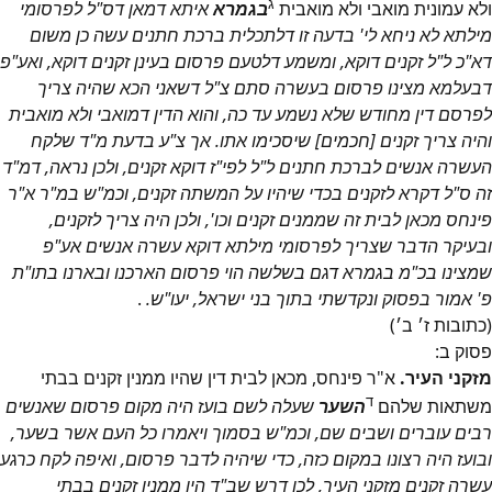
ג
ולא עמונית מואבי ולא מואבית
בגמרא
איתא דמאן דס"ל לפרסומי
מילתא לא ניחא לי' בדעה זו דלתכלית ברכת חתנים עשה כן משום
דא"כ ל"ל זקנים דוקא, ומשמע דלטעם פרסום בעינן זקנים דוקא, ואע"פ
דבעלמא מצינו פרסום בעשרה סתם צ"ל דשאני הכא שהיה צריך
לפרסם דין מחודש שלא נשמע עד כה, והוא הדין דמואבי ולא מואבית
והיה צריך זקנים [חכמים] שיסכימו אתו. אך צ"ע בדעת מ"ד שלקח
העשרה אנשים לברכת חתנים ל"ל לפי"ז דוקא זקנים, ולכן נראה, דמ"ד
זה ס"ל דקרא לזקנים בכדי שיהיו על המשתה זקנים, וכמ"ש במ"ר א"ר
פינחס מכאן לבית זה שממנים זקנים וכו', ולכן היה צריך לזקנים,
ובעיקר הדבר שצריך לפרסומי מילתא דוקא עשרה אנשים אע"פ
שמצינו בכ"מ בגמרא דגם בשלשה הוי פרסום הארכנו ובארנו בתו"ת
פ' אמור בפסוק ונקדשתי בתוך בני ישראל, יעו"ש.
.
(כתובות ז׳ ב׳)
פסוק
ב
:
מזקני העיר.
א"ר פינחס, מכאן לבית דין שהיו ממנין זקנים בבתי
ד
משתאות שלהם
השער
שעלה לשם בועז היה מקום פרסום שאנשים
רבים עוברים ושבים שם, וכמ"ש בסמוך ויאמרו כל העם אשר בשער,
ובועז היה רצונו במקום כזה, כדי שיהיה לדבר פרסום, ואיפה לקח כרגע
עשרה זקנים מזקני העיר, לכן דרש שב"ד היו ממנין זקנים בבתי