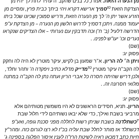
מן הנערה הזאת.
אמרו, כל בנים שהקב"ה עתיד לתת לך יהיו מן
טו
הצדקת הזאת
סמיך
ארישא דקרא ויהי ביתך כבית פרץ, ומסיים מן
הזרע אשר יתן ה' לך מן הנערה הזאת, ודריש סמוכין שכיונו שכל ביתו
יעמוד ממנה. ויתכן דסמיך לדרוש הלשון מן הנערה – מן הצדקת ע"פ
הדרשה דלעיל (ב' ח') וכה תדבקין עם נערותי – אלו הצדיקים שנקראו
נערים וכו' יעו"ש לפנינו.
.
(שם)
פסוק
יג
:
ויתן ה׳ לה הריון.
א"ר שמעון בן לקיש, עיקר מוטרין לא היה לה וחקק
טז
לה הקב"ה עיקר מוטרין
מדייק
מדלא כתיב ויפקדה ה' ותהר ותלד,
ולכן דריש שהיתה חסרה כל אברי הריון ועתה נתן לה הקב"ה במתנה
מלואי חסרונה זה.
.
(שם)
פסוק
יג
:
הריון.
תניא, חסידים הראשונים לא היו משמשין מטותיהם אלא
מרביעי בשבת ואילך, כדי שלא יבאו נשותיהם לידי חלול שבת
יז
כשתלדנה
בשבת שניתן רשות לחללה מפני סכנת גופה, ואע"פ
דכשתלד אז מותר לחלל שבת עליה בכ"ז לא רצו לגרום כזה. ומהר"ץ
חיות כתב דמכאן ראיה לשיטת הרז"ה לענין איסור הפלגה בספינה ג'