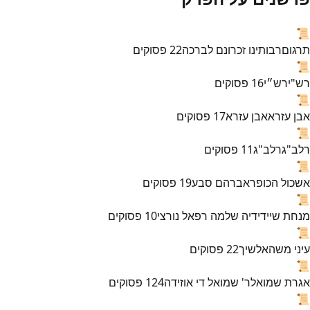
📜
תרגום
רבותינו זכרונם לברכה
22
פסוקים
📜
רש"י
רש״י
16
פסוקים
📜
אבן עזרא
אבן עזרא
17
פסוקים
📜
רלב"ג
רלב"ג
11
פסוקים
📜
אשכול הכופר
אברהם סבע
19
פסוקים
📜
מנחת שי
ידידיה שלמה רפאל נורצי
10
פסוקים
📜
עיני משה
אלשיך
22
פסוקים
📜
אגרת שמואל
ר' שמואל די אוזידה
124
פסוקים
📜