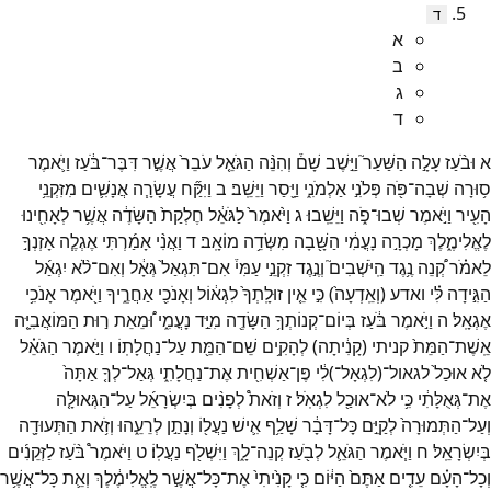
ד
א
ב
ג
ד
א
וּבֹ֨עַז
עָלָ֣ה
הַשַּׁעַר֮
וַיֵּ֣שֶׁב
שָׁם֒
וְהִנֵּ֨ה
הַגֹּאֵ֤ל
עֹבֵר֙
אֲשֶׁ֣ר
דִּבֶּר־
בֹּ֔עַז
וַיֹּ֛אמֶר
ס֥וּרָה
שְׁבָה־
פֹּ֖ה
פְּלֹנִ֣י
אַלְמֹנִ֑י
וַיָּ֖סַר
וַיֵּשֵֽׁב׃
ב
וַיִּקַּ֞ח
עֲשָׂרָ֧ה
אֲנָשִׁ֛ים
מִזִּקְנֵ֥י
הָעִ֖יר
וַיֹּ֣אמֶר
שְׁבוּ־
פֹ֑ה
וַיֵּשֵֽׁבוּ׃
ג
וַיֹּ֙אמֶר֙
לַגֹּאֵ֔ל
חֶלְקַת֙
הַשָּׂדֶ֔ה
אֲשֶׁ֥ר
לְאָחִ֖ינוּ
לֶאֱלִימֶ֑לֶךְ
מָכְרָ֣ה
נָעֳמִ֔י
הַשָּׁ֖בָה
מִשְּׂדֵ֥ה
מוֹאָֽב׃
ד
וַאֲנִ֨י
אָמַ֜רְתִּי
אֶגְלֶ֧ה
אָזְנְךָ֣
לֵאמֹ֗ר
קְ֠נֵה
נֶ֥גֶד
הַֽיֹּשְׁבִים֮
וְנֶ֣גֶד
זִקְנֵ֣י
עַמִּי֒
אִם־
תִּגְאַל֙
גְּאָ֔ל
וְאִם־
לֹ֨א
יִגְאַ֜ל
הַגִּ֣ידָה
לִּ֗י
ואדע
(
וְאֵֽדְעָה֙
)
כִּ֣י
אֵ֤ין
זוּלָֽתְךָ֙
לִגְא֔וֹל
וְאָנֹכִ֖י
אַחֲרֶ֑יךָ
וַיֹּ֖אמֶר
אָנֹכִ֥י
אֶגְאָֽל׃
ה
וַיֹּ֣אמֶר
בֹּ֔עַז
בְּיוֹם־
קְנוֹתְךָ֥
הַשָּׂדֶ֖ה
מִיַּ֣ד
נָעֳמִ֑י
וּ֠מֵאֵת
ר֣וּת
הַמּוֹאֲבִיָּ֤ה
אֵֽשֶׁת־
הַמֵּת֙
קניתי
(
קָנִ֔יתָה
)
לְהָקִ֥ים
שֵׁם־
הַמֵּ֖ת
עַל־
נַחֲלָתֽוֹ׃
ו
וַיֹּ֣אמֶר
הַגֹּאֵ֗ל
לֹ֤א
אוּכַל֙
לגאול־
(
לִגְאָל־
)
לִ֔י
פֶּן־
אַשְׁחִ֖ית
אֶת־
נַחֲלָתִ֑י
גְּאַל־
לְךָ֤
אַתָּה֙
אֶת־
גְּאֻלָּתִ֔י
כִּ֥י
לֹא־
אוּכַ֖ל
לִגְאֹֽל׃
ז
וְזֹאת֩
לְפָנִ֨ים
בְּיִשְׂרָאֵ֜ל
עַל־
הַגְּאוּלָּ֤ה
וְעַל־
הַתְּמוּרָה֙
לְקַיֵּ֣ם
כָּל־
דָּבָ֔ר
שָׁלַ֥ף
אִ֛ישׁ
נַעֲל֖וֹ
וְנָתַ֣ן
לְרֵעֵ֑הוּ
וְזֹ֥את
הַתְּעוּדָ֖ה
בְּיִשְׂרָאֵֽל׃
ח
וַיֹּ֧אמֶר
הַגֹּאֵ֛ל
לְבֹ֖עַז
קְנֵה־
לָ֑ךְ
וַיִּשְׁלֹ֖ף
נַעֲלֽוֹ׃
ט
וַיֹּאמֶר֩
בֹּ֨עַז
לַזְּקֵנִ֜ים
וְכָל־
הָעָ֗ם
עֵדִ֤ים
אַתֶּם֙
הַיּ֔וֹם
כִּ֤י
קָנִ֙יתִי֙
אֶת־
כָּל־
אֲשֶׁ֣ר
לֶֽאֱלִימֶ֔לֶךְ
וְאֵ֛ת
כָּל־
אֲשֶׁ֥ר