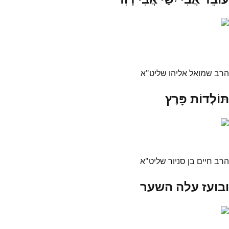
הרב שמואל אליהו שליט"א
תּוֹלְדוֹת פָּרֶץ
הרב חיים בן סניור שליט"א
ובועז עלה השער