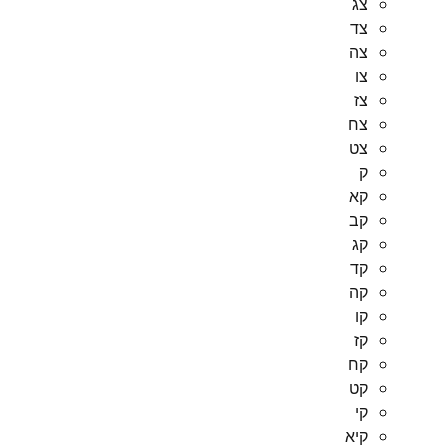
צג
צד
צה
צו
צז
צח
צט
ק
קא
קב
קג
קד
קה
קו
קז
קח
קט
קי
קיא