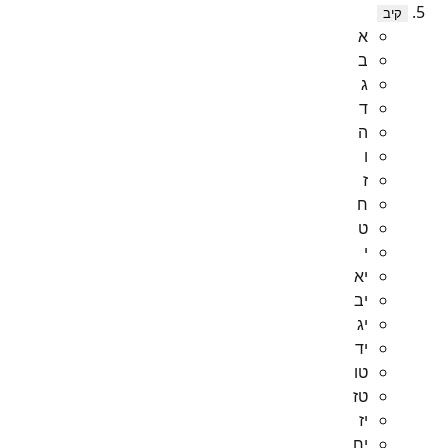
קיב
א
ב
ג
ד
ה
ו
ז
ח
ט
י
יא
יב
יג
יד
טו
טז
יז
יח