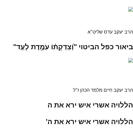
הרב יעקב עדס שליט"א
ביאור כפל הביטוי "וְ֝צִדְקָת֗וֹ עֹמֶ֥דֶת לָעַֽד"
הרב יעקב חיים מלמד הכהן ז"ל
הללויה אשרי איש ירא את ה
הללויה אשרי איש ירא את ה'