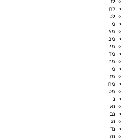
לז
לח
לט
מ
מא
מב
מג
מד
מה
מו
מז
מח
מט
נ
נא
נב
נג
נד
נה