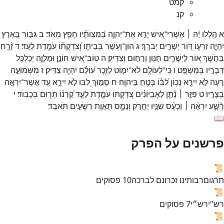
קמט
קנ
א
הַ֥לְלוּ
יָ֨הּ ׀
אַשְׁרֵי־
אִ֭ישׁ
יָרֵ֣א
אֶת־
יְהוָ֑ה
בְּ֝מִצְוֺתָ֗יו
חָפֵ֥ץ
מְאֹֽד׃
ב
גִּבּ֣וֹר
בָּ֭אָרֶץ
יִהְיֶ֣ה
זַרְע֑וֹ
דּ֭וֹר
יְשָׁרִ֣ים
יְבֹרָֽךְ׃
ג
הוֹן־
וָעֹ֥שֶׁר
בְּבֵית֑וֹ
וְ֝צִדְקָת֗וֹ
עֹמֶ֥דֶת
לָעַֽד׃
ד
זָ֘רַ֤ח
בַּחֹ֣שֶׁךְ
א֭וֹר
לַיְשָׁרִ֑ים
חַנּ֖וּן
וְרַח֣וּם
וְצַדִּֽיק׃
ה
טֽוֹב־
אִ֭ישׁ
חוֹנֵ֣ן
וּמַלְוֶ֑ה
יְכַלְכֵּ֖ל
דְּבָרָ֣יו
בְּמִשְׁפָּֽט׃
ו
כִּֽי־
לְעוֹלָ֥ם
לֹא־
יִמּ֑וֹט
לְזֵ֥כֶר
ע֝וֹלָ֗ם
יִהְיֶ֥ה
צַדִּֽיק׃
ז
מִשְּׁמוּעָ֣ה
רָ֭עָה
לֹ֣א
יִירָ֑א
נָכ֥וֹן
לִ֝בּ֗וֹ
בָּטֻ֥חַ
בַּיהוָֽה׃
ח
סָמ֣וּךְ
לִ֭בּוֹ
לֹ֣א
יִירָ֑א
עַ֖ד
אֲשֶׁר־
יִרְאֶ֣ה
בְצָרָֽיו׃
ט
פִּזַּ֤ר ׀
נָ֘תַ֤ן
לָאֶבְיוֹנִ֗ים
צִ֭דְקָתוֹ
עֹמֶ֣דֶת
לָעַ֑ד
קַ֝רְנ֗וֹ
תָּר֥וּם
בְּכָבֽוֹד׃
י
רָ֘שָׁ֤ע
יִרְאֶ֨ה ׀
וְכָעָ֗ס
שִׁנָּ֣יו
יַחֲרֹ֣ק
וְנָמָ֑ס
תַּאֲוַ֖ת
רְשָׁעִ֣ים
תֹּאבֵֽד׃
📖
פרשנים על הפרק
📜
תרגום
רבותינו זכרונם לברכה
10
פסוקים
📜
רש"י
רש״י
7
פסוקים
📜