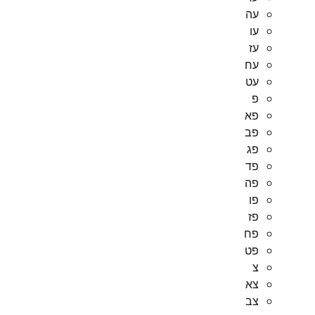
עה
עו
עז
עח
עט
פ
פא
פב
פג
פד
פה
פו
פז
פח
פט
צ
צא
צב