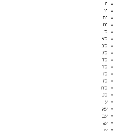
נו
נז
נח
נט
ס
סא
סב
סג
סד
סה
סו
סז
סח
סט
ע
עא
עב
עג
עד