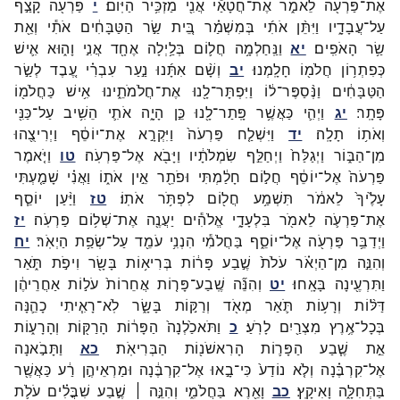
אֶת־
פַּרְעֹ֖ה
לֵאמֹ֑ר
אֶת־
חֲטָאַ֕י
אֲנִ֖י
מַזְכִּ֥יר
הַיּֽוֹם׃
י
פַּרְעֹ֖ה
קָצַ֣ף
עַל־
עֲבָדָ֑יו
וַיִּתֵּ֨ן
אֹתִ֜י
בְּמִשְׁמַ֗ר
בֵּ֚ית
שַׂ֣ר
הַטַּבָּחִ֔ים
אֹתִ֕י
וְאֵ֖ת
שַׂ֥ר
הָאֹפִֽים׃
יא
וַנַּֽחַלְמָ֥ה
חֲל֛וֹם
בְּלַ֥יְלָה
אֶחָ֖ד
אֲנִ֣י
וָה֑וּא
אִ֛ישׁ
כְּפִתְר֥וֹן
חֲלֹמ֖וֹ
חָלָֽמְנוּ׃
יב
וְשָׁ֨ם
אִתָּ֜נוּ
נַ֣עַר
עִבְרִ֗י
עֶ֚בֶד
לְשַׂ֣ר
הַטַּבָּחִ֔ים
וַנְּ֨סַפֶּר־
ל֔וֹ
וַיִּפְתָּר־
לָ֖נוּ
אֶת־
חֲלֹמֹתֵ֑ינוּ
אִ֥ישׁ
כַּחֲלֹמ֖וֹ
פָּתָֽר׃
יג
וַיְהִ֛י
כַּאֲשֶׁ֥ר
פָּֽתַר־
לָ֖נוּ
כֵּ֣ן
הָיָ֑ה
אֹתִ֛י
הֵשִׁ֥יב
עַל־
כַּנִּ֖י
וְאֹת֥וֹ
תָלָֽה׃
יד
וַיִּשְׁלַ֤ח
פַּרְעֹה֙
וַיִּקְרָ֣א
אֶת־
יוֹסֵ֔ף
וַיְרִיצֻ֖הוּ
מִן־
הַבּ֑וֹר
וַיְגַלַּח֙
וַיְחַלֵּ֣ף
שִׂמְלֹתָ֔יו
וַיָּבֹ֖א
אֶל־
פַּרְעֹֽה׃
טו
וַיֹּ֤אמֶר
פַּרְעֹה֙
אֶל־
יוֹסֵ֔ף
חֲל֣וֹם
חָלַ֔מְתִּי
וּפֹתֵ֖ר
אֵ֣ין
אֹת֑וֹ
וַאֲנִ֗י
שָׁמַ֤עְתִּי
עָלֶ֙יךָ֙
לֵאמֹ֔ר
תִּשְׁמַ֥ע
חֲל֖וֹם
לִפְתֹּ֥ר
אֹתֽוֹ׃
טז
וַיַּ֨עַן
יוֹסֵ֧ף
אֶת־
פַּרְעֹ֛ה
לֵאמֹ֖ר
בִּלְעָדָ֑י
אֱלֹהִ֕ים
יַעֲנֶ֖ה
אֶת־
שְׁל֥וֹם
פַּרְעֹֽה׃
יז
וַיְדַבֵּ֥ר
פַּרְעֹ֖ה
אֶל־
יוֹסֵ֑ף
בַּחֲלֹמִ֕י
הִנְנִ֥י
עֹמֵ֖ד
עַל־
שְׂפַ֥ת
הַיְאֹֽר׃
יח
וְהִנֵּ֣ה
מִן־
הַיְאֹ֗ר
עֹלֹת֙
שֶׁ֣בַע
פָּר֔וֹת
בְּרִיא֥וֹת
בָּשָׂ֖ר
וִיפֹ֣ת
תֹּ֑אַר
וַתִּרְעֶ֖ינָה
בָּאָֽחוּ׃
יט
וְהִנֵּ֞ה
שֶֽׁבַע־
פָּר֤וֹת
אֲחֵרוֹת֙
עֹל֣וֹת
אַחֲרֵיהֶ֔ן
דַּלּ֨וֹת
וְרָע֥וֹת
תֹּ֛אַר
מְאֹ֖ד
וְרַקּ֣וֹת
בָּשָׂ֑ר
לֹֽא־
רָאִ֧יתִי
כָהֵ֛נָּה
בְּכָל־
אֶ֥רֶץ
מִצְרַ֖יִם
לָרֹֽעַ׃
כ
וַתֹּאכַ֙לְנָה֙
הַפָּר֔וֹת
הָרַקּ֖וֹת
וְהָרָע֑וֹת
אֵ֣ת
שֶׁ֧בַע
הַפָּר֛וֹת
הָרִאשֹׁנ֖וֹת
הַבְּרִיאֹֽת׃
כא
וַתָּבֹ֣אנָה
אֶל־
קִרְבֶּ֗נָה
וְלֹ֤א
נוֹדַע֙
כִּי־
בָ֣אוּ
אֶל־
קִרְבֶּ֔נָה
וּמַרְאֵיהֶ֣ן
רַ֔ע
כַּאֲשֶׁ֖ר
בַּתְּחִלָּ֑ה
וָאִיקָֽץ׃
כב
וָאֵ֖רֶא
בַּחֲלֹמִ֑י
וְהִנֵּ֣ה ׀
שֶׁ֣בַע
שִׁבֳּלִ֗ים
עֹלֹ֛ת