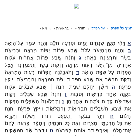
תנ"ך על הפרק
על הפרק
תורה
בראשית
מא
א
וַיְהִ֕י
מִקֵּ֖ץ
שְׁנָתַ֣יִם
יָמִ֑ים
וּפַרְעֹ֣ה
חֹלֵ֔ם
וְהִנֵּ֖ה
עֹמֵ֥ד
עַל־
הַיְאֹֽר׃
ב
וְהִנֵּ֣ה
מִן־
הַיְאֹ֗ר
עֹלֹת֙
שֶׁ֣בַע
פָּר֔וֹת
יְפ֥וֹת
מַרְאֶ֖ה
וּבְרִיאֹ֣ת
בָּשָׂ֑ר
וַתִּרְעֶ֖ינָה
בָּאָֽחוּ׃
ג
וְהִנֵּ֞ה
שֶׁ֧בַע
פָּר֣וֹת
אֲחֵר֗וֹת
עֹל֤וֹת
אַחֲרֵיהֶן֙
מִן־
הַיְאֹ֔ר
רָע֥וֹת
מַרְאֶ֖ה
וְדַקּ֣וֹת
בָּשָׂ֑ר
וַֽתַּעֲמֹ֛דְנָה
אֵ֥צֶל
הַפָּר֖וֹת
עַל־
שְׂפַ֥ת
הַיְאֹֽר׃
ד
וַתֹּאכַ֣לְנָה
הַפָּר֗וֹת
רָע֤וֹת
הַמַּרְאֶה֙
וְדַקֹּ֣ת
הַבָּשָׂ֔ר
אֵ֚ת
שֶׁ֣בַע
הַפָּר֔וֹת
יְפֹ֥ת
הַמַּרְאֶ֖ה
וְהַבְּרִיאֹ֑ת
וַיִּיקַ֖ץ
פַּרְעֹֽה׃
ה
וַיִּישָׁ֕ן
וַֽיַּחֲלֹ֖ם
שֵׁנִ֑ית
וְהִנֵּ֣ה ׀
שֶׁ֣בַע
שִׁבֳּלִ֗ים
עֹל֛וֹת
בְּקָנֶ֥ה
אֶחָ֖ד
בְּרִיא֥וֹת
וְטֹבֽוֹת׃
ו
וְהִנֵּה֙
שֶׁ֣בַע
שִׁבֳּלִ֔ים
דַּקּ֖וֹת
וּשְׁדוּפֹ֣ת
קָדִ֑ים
צֹמְח֖וֹת
אַחֲרֵיהֶֽן׃
ז
וַתִּבְלַ֙עְנָה֙
הַשִּׁבֳּלִ֣ים
הַדַּקּ֔וֹת
אֵ֚ת
שֶׁ֣בַע
הַֽשִּׁבֳּלִ֔ים
הַבְּרִיא֖וֹת
וְהַמְּלֵא֑וֹת
וַיִּיקַ֥ץ
פַּרְעֹ֖ה
וְהִנֵּ֥ה
חֲלֽוֹם׃
ח
וַיְהִ֤י
בַבֹּ֙קֶר֙
וַתִּפָּ֣עֶם
רוּח֔וֹ
וַיִּשְׁלַ֗ח
וַיִּקְרָ֛א
אֶת־
כָּל־
חַרְטֻמֵּ֥י
מִצְרַ֖יִם
וְאֶת־
כָּל־
חֲכָמֶ֑יהָ
וַיְסַפֵּ֨ר
פַּרְעֹ֤ה
לָהֶם֙
אֶת־
חֲלֹמ֔וֹ
וְאֵין־
פּוֹתֵ֥ר
אוֹתָ֖ם
לְפַרְעֹֽה׃
ט
וַיְדַבֵּר֙
שַׂ֣ר
הַמַּשְׁקִ֔ים