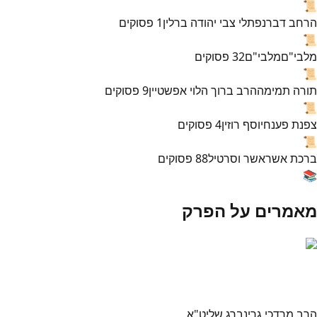
📜
הרחב דבר
נפתלי צבי יהודה ברלין
1
פסוקים
📜
מלבי"ם
מלבי"ם
32
פסוקים
📜
תורה תמימה
הרב ברוך הלוי אפשטיין
9
פסוקים
📜
צפנת פענח
יוסף רוזין
4
פסוקים
📜
ברכת אשר
אשר וסרטיל
88
פסוקים
📚
מאמרים על הפרק
הרב מרדכי גרינברג שליט"א