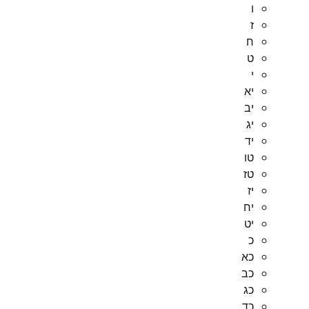
ו
ז
ח
ט
י
יא
יב
יג
יד
טו
טז
יז
יח
יט
כ
כא
כב
כג
כד