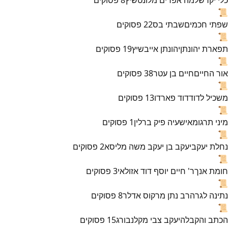
📜
שפתי חכמים
שבתי בס
22
פסוקים
📜
תפארת יהונתן
יהונתן אייבשיץ
19
פסוקים
📜
אור החיים
חיים בן עטר
38
פסוקים
📜
משכיל לדוד
דוד פארדו
13
פסוקים
📜
מיני תרגומא
ישעיה פיק ברלין
1
פסוקים
📜
נחלת יעקב
יעקב בן יעקב משה מליסא
2
פסוקים
📜
חומת אנך
ר' חיים יוסף דוד אזולאי
3
פסוקים
📜
נתינה לגר
הרב נתן מרקוס אדלר
8
פסוקים
📜
הכתב והקבלה
יעקב צבי מקלנבורג
15
פסוקים