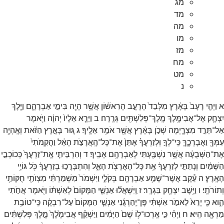
מג
מד
מה
מו
מז
מח
מט
נ
א
וַיְהִ֤י
רָעָב֙
בָּאָ֔רֶץ
מִלְּבַד֙
הָרָעָ֣ב
הָרִאשׁ֔וֹן
אֲשֶׁ֥ר
הָיָ֖ה
בִּימֵ֣י
אַבְרָהָ֑ם
וַיֵּ֧לֶךְ
יִצְחָ֛ק
אֶל־
אֲבִימֶּ֥לֶךְ
מֶֽלֶךְ־
פְּלִשְׁתִּ֖ים
גְּרָֽרָה׃
ב
וַיֵּרָ֤א
אֵלָיו֙
יְהוָ֔ה
וַיֹּ֖אמֶר
אַל־
תֵּרֵ֣ד
מִצְרָ֑יְמָה
שְׁכֹ֣ן
בָּאָ֔רֶץ
אֲשֶׁ֖ר
אֹמַ֥ר
אֵלֶֽיךָ׃
ג
גּ֚וּר
בָּאָ֣רֶץ
הַזֹּ֔את
וְאֶֽהְיֶ֥ה
עִמְּךָ֖
וַאֲבָרְכֶ֑ךָּ
כִּֽי־
לְךָ֣
וּֽלְזַרְעֲךָ֗
אֶתֵּן֙
אֶת־
כָּל־
הָֽאֲרָצֹ֣ת
הָאֵ֔ל
וַהֲקִֽמֹתִי֙
אֶת־
הַשְּׁבֻעָ֔ה
אֲשֶׁ֥ר
נִשְׁבַּ֖עְתִּי
לְאַבְרָהָ֥ם
אָבִֽיךָ׃
ד
וְהִרְבֵּיתִ֤י
אֶֽת־
זַרְעֲךָ֙
כְּכוֹכְבֵ֣י
הַשָּׁמַ֔יִם
וְנָתַתִּ֣י
לְזַרְעֲךָ֔
אֵ֥ת
כָּל־
הָאֲרָצֹ֖ת
הָאֵ֑ל
וְהִתְבָּרֲכ֣וּ
בְזַרְעֲךָ֔
כֹּ֖ל
גּוֹיֵ֥י
הָאָֽרֶץ׃
ה
עֵ֕קֶב
אֲשֶׁר־
שָׁמַ֥ע
אַבְרָהָ֖ם
בְּקֹלִ֑י
וַיִּשְׁמֹר֙
מִשְׁמַרְתִּ֔י
מִצְוֺתַ֖י
חֻקּוֹתַ֥י
וְתוֹרֹתָֽי׃
ו
וַיֵּ֥שֶׁב
יִצְחָ֖ק
בִּגְרָֽר׃
ז
וַֽיִּשְׁאֲל֞וּ
אַנְשֵׁ֤י
הַמָּקוֹם֙
לְאִשְׁתּ֔וֹ
וַיֹּ֖אמֶר
אֲחֹ֣תִי
הִ֑וא
כִּ֤י
יָרֵא֙
לֵאמֹ֣ר
אִשְׁתִּ֔י
פֶּן־
יַֽהַרְגֻ֜נִי
אַנְשֵׁ֤י
הַמָּקוֹם֙
עַל־
רִבְקָ֔ה
כִּֽי־
טוֹבַ֥ת
מַרְאֶ֖ה
הִֽיא׃
ח
וַיְהִ֗י
כִּ֣י
אָֽרְכוּ־
ל֥וֹ
שָׁם֙
הַיָּמִ֔ים
וַיַּשְׁקֵ֗ף
אֲבִימֶ֙לֶךְ֙
מֶ֣לֶךְ
פְּלִשְׁתִּ֔ים