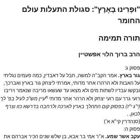
"וּפָרִינוּ בָאָרֶץ": סגולת התעלות עולם
החומר
תורה תמימה
הרב ברוך הלוי אפשטיין
פסוק
ג
:
גור בארץ.
אמר הקב"ה למשה, חבל על דאבדין, כמה פעמים נגליתי
על האבות ולא הרהרו אחר מדותי, אמרתי ליצחק גור בארץ ואברכך,
ובקשו עבדיו לשתות מים ולא מצאו עד שעשאו מריבה שנאמר ויריבו
א
רועי גרר עם רועי יצחק ולא הרהר אחר מדותי
עיין מש"כ לעיל בפ' לך
(י"ג י"ז) בפסוק קום התהלך בארץ לארכה ולרחבה בדרשא כזו וצרף
לכאן.
.
(סנהדרין קי"א א')
פסוק
ה
:
עקב אשר שמע.
א"ר אמי בר אבא, בן שלש שנים הכיר אברהם את