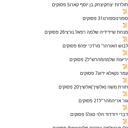
תולדות יצחק
יצחק בן יוסף קארו
5
פסוקים
📜
ספורנו
ספורנו
31
פסוקים
📜
מנחת שי
ידידיה שלמה רפאל נורצי
26
פסוקים
📜
לבוש האורה
ר' מרדכי יפה
6
פסוקים
📜
יריעות שלמה
מהרש"ל
2
פסוקים
📜
עמר נקא
לא ידוע
7
פסוקים
📜
תורת משה (אלשיך)
אלשיך
20
פסוקים
📜
גור אריה
מהר"ל
21
פסוקים
📜
דברי דוד
דוד הלוי סגל
5
פסוקים
📜
כלי יקר
שלמה אפרים מלונטשיץ
8
פסוקים