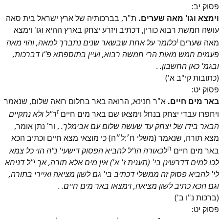
פסוק
יב
:
וימצא וגו' מאה שערים.
ת"ר, בברכותיה של ארץ ישראל בית סאה
עושה חמשת רבוא כורין, דכתיב ויזרע יצחק בארץ ההיא וגו' וימצא
ו
מאה שערים
כלומר על אחת שבשאר שנים נתברך למאה, והוי מאה
פעמים חמש מאות הרי חמשה רבוא, ועיין בתוספתא פ"ו דברכות,
ובגמ' כאן החשבון.
.
(כתובות קי"ב א')
פסוק
יט
:
באר מים חיים.
א"ר חנינא, הרואה באר בחלום רואה שלום, שנאמר
ז
ויחפרו עבדי יצחק בנחל וימצאו שם באר מים חיים
ר"ל ולא נתקיים
הבאר בידו של יצחק עד שעשה שלום עם אבימלך.
, ור' נתן אומר,
מצא תורה, שנאמר (משלי ח׳:ל״ה) כי מוצאי מצא חיים וכתיב הכא
ח
באר מים חיים
לכאורה הו"ל להביא הפסוק דישעי' נ"ה הוי כל צמא
לכו למים דדרשינן בי' (תענית ז' א') אין מים אלא תורה, אך י"ל דניחא
לי' להביא פסוק זה ממשלי דכתיב בי' גם לשון מציאה ואיירי בתורה,
וגם הכא כתיב לשון מציאה, וימצאו באר מים חיים.
.
(ברכות נ"ו ב')
פסוק
יט
: