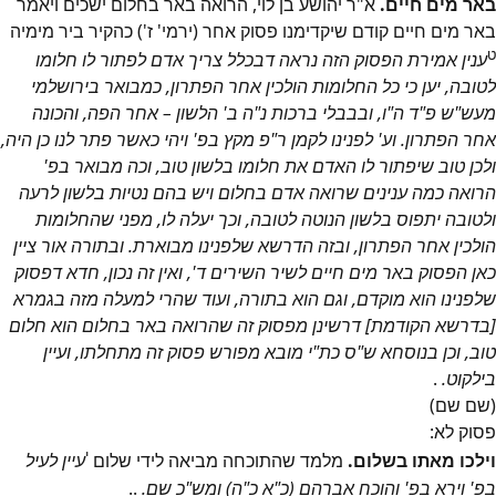
באר מים חיים.
א"ר יהושע בן לוי, הרואה באר בחלום ישכים ויאמר
באר מים חיים קודם שיקדימנו פסוק אחר (ירמי' ז') כהקיר ביר מימיה
ט
ענין אמירת הפסוק הזה נראה דבכלל צריך אדם לפתור לו חלומו
לטובה, יען כי כל החלומות הולכין אחר הפתרון, כמבואר בירושלמי
מעש"ש פ"ד ה"ו, ובבבלי ברכות נ"ה ב' הלשון – אחר הפה, והכונה
אחר הפתרון. וע' לפנינו לקמן ר"פ מקץ בפ' ויהי כאשר פתר לנו כן היה,
ולכן טוב שיפתור לו האדם את חלומו בלשון טוב, וכה מבואר בפ'
הרואה כמה ענינים שרואה אדם בחלום ויש בהם נטיות בלשון לרעה
ולטובה יתפוס בלשון הנוטה לטובה, וכך יעלה לו, מפני שהחלומות
הולכין אחר הפתרון, ובזה הדרשא שלפנינו מבוארת. ובתורה אור ציין
כאן הפסוק באר מים חיים לשיר השירים ד', ואין זה נכון, חדא דפסוק
שלפנינו הוא מוקדם, וגם הוא בתורה, ועוד שהרי למעלה מזה בגמרא
[בדרשא הקודמת] דרשינן מפסוק זה שהרואה באר בחלום הוא חלום
טוב, וכן בנוסחא ש"ס כת"י מובא מפורש פסוק זה מתחלתו, ועיין
בילקוט.
.
(שם שם)
פסוק
לא
:
י
וילכו מאתו בשלום.
מלמד שהתוכחה מביאה לידי שלום
עיין לעיל
בפ' וירא בפ' והוכח אברהם (כ"א כ"ה) ומש"כ שם.
..