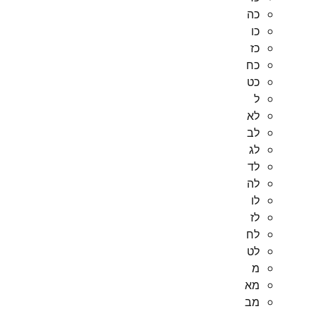
כה
כו
כז
כח
כט
ל
לא
לב
לג
לד
לה
לו
לז
לח
לט
מ
מא
מב