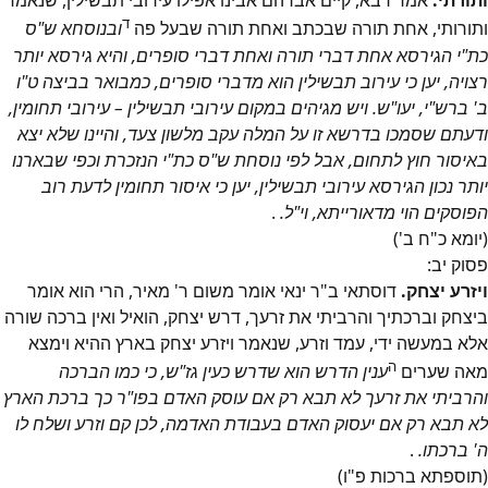
ותורתי.
אמר רבא, קיים אברהם אבינו אפילו עירובי תבשילין, שנאמר
ד
ותורותי, אחת תורה שבכתב ואחת תורה שבעל פה
ובנוסחא ש"ס
כת"י הגירסא אחת דברי תורה ואחת דברי סופרים, והיא גירסא יותר
רצויה, יען כי עירוב תבשילין הוא מדברי סופרים, כמבואר בביצה ט"ו
ב' ברש"י, יעו"ש. ויש מגיהים במקום עירובי תבשילין – עירובי תחומין,
ודעתם שסמכו בדרשא זו על המלה עקב מלשון צעד, והיינו שלא יצא
באיסור חוץ לתחום, אבל לפי נוסחת ש"ס כת"י הנזכרת וכפי שבארנו
יותר נכון הגירסא עירובי תבשילין, יען כי איסור תחומין לדעת רוב
הפוסקים הוי מדאורייתא, וי"ל.
.
(יומא כ"ח ב')
פסוק
יב
:
ויזרע יצחק.
דוסתאי ב"ר ינאי אומר משום ר' מאיר, הרי הוא אומר
ביצחק וברכתיך והרביתי את זרעך, דרש יצחק, הואיל ואין ברכה שורה
אלא במעשה ידי, עמד וזרע, שנאמר ויזרע יצחק בארץ ההיא וימצא
ה
מאה שערים
ענין הדרש הוא שדרש כעין גז"ש, כי כמו הברכה
והרביתי את זרעך לא תבא רק אם עוסק האדם בפו"ר כך ברכת הארץ
לא תבא רק אם יעסוק האדם בעבודת האדמה, לכן קם וזרע ושלח לו
ה' ברכתו.
.
(תוספתא ברכות פ"ו)