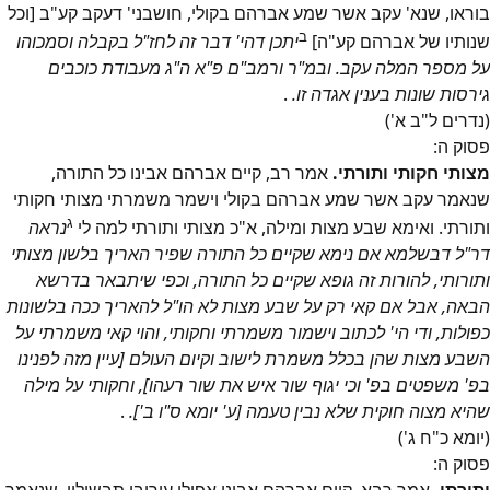
בוראו, שנא' עקב אשר שמע אברהם בקולי, חושבני' דעקב קע"ב [וכל
ב
שנותיו של אברהם קע"ה]
יתכן דהי' דבר זה לחז"ל בקבלה וסמכוהו
על מספר המלה עקב. ובמ"ר ורמב"ם פ"א ה"ג מעבודת כוכבים
גירסות שונות בענין אגדה זו.
.
(נדרים ל"ב א')
פסוק
ה
:
מצותי חקותי ותורתי.
אמר רב, קיים אברהם אבינו כל התורה,
שנאמר עקב אשר שמע אברהם בקולי וישמר משמרתי מצותי חקותי
ג
ותורתי. ואימא שבע מצות ומילה, א"כ מצותי ותורתי למה לי
נראה
דר"ל דבשלמא אם נימא שקיים כל התורה שפיר האריך בלשון מצותי
ותורותי, להורות זה גופא שקיים כל התורה, וכפי שיתבאר בדרשא
הבאה, אבל אם קאי רק על שבע מצות לא הו"ל להאריך ככה בלשונות
כפולות, ודי הי' לכתוב וישמור משמרתי וחקותי, והוי קאי משמרתי על
השבע מצות שהן בכלל משמרת לישוב וקיום העולם [עיין מזה לפנינו
בפ' משפטים בפ' וכי יגוף שור איש את שור רעהו], וחקותי על מילה
שהיא מצוה חוקית שלא נבין טעמה [ע' יומא ס"ו ב'].
.
(יומא כ"ח ג')
פסוק
ה
: