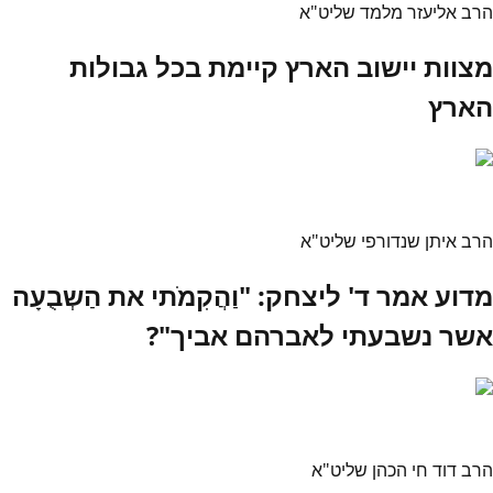
הרב אליעזר מלמד שליט"א
מצוות יישוב הארץ קיימת בכל גבולות
הארץ
הרב איתן שנדורפי שליט"א
מדוע אמר ד' ליצחק: "וַהֲקִמֹתי את הַשְבֻעָה
אשר נשבעתי לאברהם אביך"?
הרב דוד חי הכהן שליט"א