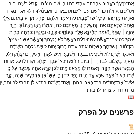
אֶֽת־
זַרְעֲךָ֔
בַּעֲב֖וּר
אַבְרָהָ֥ם
עַבְדִּֽי׃
כה
וַיִּ֧בֶן
שָׁ֣ם
מִזְבֵּ֗חַ
וַיִּקְרָא֙
בְּשֵׁ֣ם
יְהוָ֔ה
וַיֶּט־
שָׁ֖ם
אָהֳל֑וֹ
וַיִּכְרוּ־
שָׁ֥ם
עַבְדֵי־
יִצְחָ֖ק
בְּאֵֽר׃
כו
וַאֲבִימֶ֕לֶךְ
הָלַ֥ךְ
אֵלָ֖יו
מִגְּרָ֑ר
וַאֲחֻזַּת֙
מֵֽרֵעֵ֔הוּ
וּפִיכֹ֖ל
שַׂר־
צְבָאֽוֹ׃
כז
וַיֹּ֤אמֶר
אֲלֵהֶם֙
יִצְחָ֔ק
מַדּ֖וּעַ
בָּאתֶ֣ם
אֵלָ֑י
וְאַתֶּם֙
שְׂנֵאתֶ֣ם
אֹתִ֔י
וַתְּשַׁלְּח֖וּנִי
מֵאִתְּכֶֽם׃
כח
וַיֹּאמְר֗וּ
רָא֣וֹ
רָאִינוּ֮
כִּֽי־
הָיָ֣ה
יְהוָ֣ה ׀
עִמָּךְ֒
וַנֹּ֗אמֶר
תְּהִ֨י
נָ֥א
אָלָ֛ה
בֵּינוֹתֵ֖ינוּ
בֵּינֵ֣ינוּ
וּבֵינֶ֑ךָ
וְנִכְרְתָ֥ה
בְרִ֖ית
עִמָּֽךְ׃
כט
אִם־
תַּעֲשֵׂ֨ה
עִמָּ֜נוּ
רָעָ֗ה
כַּאֲשֶׁר֙
לֹ֣א
נְגַֽעֲנ֔וּךָ
וְכַאֲשֶׁ֨ר
עָשִׂ֤ינוּ
עִמְּךָ֙
רַק־
ט֔וֹב
וַנְּשַׁלֵּֽחֲךָ֖
בְּשָׁל֑וֹם
אַתָּ֥ה
עַתָּ֖ה
בְּר֥וּךְ
יְהוָֽה׃
ל
וַיַּ֤עַשׂ
לָהֶם֙
מִשְׁתֶּ֔ה
וַיֹּאכְל֖וּ
וַיִּשְׁתּֽוּ׃
לא
וַיַּשְׁכִּ֣ימוּ
בַבֹּ֔קֶר
וַיִּשָּׁבְע֖וּ
אִ֣ישׁ
לְאָחִ֑יו
וַיְשַׁלְּחֵ֣ם
יִצְחָ֔ק
וַיֵּלְכ֥וּ
מֵאִתּ֖וֹ
בְּשָׁלֽוֹם׃
לב
וַיְהִ֣י ׀
בַּיּ֣וֹם
הַה֗וּא
וַיָּבֹ֙אוּ֙
עַבְדֵ֣י
יִצְחָ֔ק
וַיַּגִּ֣דוּ
ל֔וֹ
עַל־
אֹד֥וֹת
הַבְּאֵ֖ר
אֲשֶׁ֣ר
חָפָ֑רוּ
וַיֹּ֥אמְרוּ
ל֖וֹ
מָצָ֥אנוּ
מָֽיִם׃
לג
וַיִּקְרָ֥א
אֹתָ֖הּ
שִׁבְעָ֑ה
עַל־
כֵּ֤ן
שֵׁם־
הָעִיר֙
בְּאֵ֣ר
שֶׁ֔בַע
עַ֖ד
הַיּ֥וֹם
הַזֶּֽה׃
לד
וַיְהִ֤י
עֵשָׂו֙
בֶּן־
אַרְבָּעִ֣ים
שָׁנָ֔ה
וַיִּקַּ֤ח
אִשָּׁה֙
אֶת־
יְהוּדִ֔ית
בַּת־
בְּאֵרִ֖י
הַֽחִתִּ֑י
וְאֶת־
בָּ֣שְׂמַ֔ת
בַּת־
אֵילֹ֖ן
הַֽחִתִּֽי׃
לה
וַתִּהְיֶ֖יןָ
מֹ֣רַת
ר֑וּחַ
לְיִצְחָ֖ק
וּלְרִבְקָֽה׃
📖
פרשנים על הפרק
📜
תרגום אונקלוס
אונקלוס
35
פסוקים