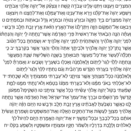
הַמִּצְרִ֖ים
וַיְעַנּ֑וּנוּ
וַיִּתְּנ֥וּ
עָלֵ֖ינוּ
עֲבֹדָ֥ה
קָשָֽׁה׃
ז
וַנִּצְעַ֕ק
אֶל־
יְהוָ֖ה
אֱלֹהֵ֣י
אֲבֹתֵ֑ינוּ
וַיִּשְׁמַ֤ע
יְהוָה֙
אֶת־
קֹלֵ֔נוּ
וַיַּ֧רְא
אֶת־
עָנְיֵ֛נוּ
וְאֶת־
עֲמָלֵ֖נוּ
וְאֶת־
לַחֲצֵֽנוּ׃
ח
וַיּוֹצִאֵ֤נוּ
יְהוָה֙
מִמִּצְרַ֔יִם
בְּיָ֤ד
חֲזָקָה֙
וּבִזְרֹ֣עַ
נְטוּיָ֔ה
וּבְמֹרָ֖א
גָּדֹ֑ל
וּבְאֹת֖וֹת
וּבְמֹפְתִֽים׃
ט
וַיְבִאֵ֖נוּ
אֶל־
הַמָּק֣וֹם
הַזֶּ֑ה
וַיִּתֶּן־
לָ֙נוּ֙
אֶת־
הָאָ֣רֶץ
הַזֹּ֔את
אֶ֛רֶץ
זָבַ֥ת
חָלָ֖ב
וּדְבָֽשׁ׃
י
וְעַתָּ֗ה
הִנֵּ֤ה
הֵבֵ֙אתִי֙
אֶת־
רֵאשִׁית֙
פְּרִ֣י
הָאֲדָמָ֔ה
אֲשֶׁר־
נָתַ֥תָּה
לִּ֖י
יְהוָ֑ה
וְהִנַּחְתּ֗וֹ
לִפְנֵי֙
יְהוָ֣ה
אֱלֹהֶ֔יךָ
וְהִֽשְׁתַּחֲוִ֔יתָ
לִפְנֵ֖י
יְהוָ֥ה
אֱלֹהֶֽיךָ׃
יא
וְשָׂמַחְתָּ֣
בְכָל־
הַטּ֗וֹב
אֲשֶׁ֧ר
נָֽתַן־
לְךָ֛
יְהוָ֥ה
אֱלֹהֶ֖יךָ
וּלְבֵיתֶ֑ךָ
אַתָּה֙
וְהַלֵּוִ֔י
וְהַגֵּ֖ר
אֲשֶׁ֥ר
בְּקִרְבֶּֽךָ׃
יב
כִּ֣י
תְכַלֶּ֞ה
לַ֠עְשֵׂר
אֶת־
כָּל־
מַעְשַׂ֧ר
תְּבוּאָתְךָ֛
בַּשָּׁנָ֥ה
הַשְּׁלִישִׁ֖ת
שְׁנַ֣ת
הַֽמַּעֲשֵׂ֑ר
וְנָתַתָּ֣ה
לַלֵּוִ֗י
לַגֵּר֙
לַיָּת֣וֹם
וְלָֽאַלְמָנָ֔ה
וְאָכְל֥וּ
בִשְׁעָרֶ֖יךָ
וְשָׂבֵֽעוּ׃
יג
וְאָמַרְתָּ֡
לִפְנֵי֩
יְהוָ֨ה
אֱלֹהֶ֜יךָ
בִּעַ֧רְתִּי
הַקֹּ֣דֶשׁ
מִן־
הַבַּ֗יִת
וְגַ֨ם
נְתַתִּ֤יו
לַלֵּוִי֙
וְלַגֵּר֙
לַיָּת֣וֹם
וְלָאַלְמָנָ֔ה
כְּכָל־
מִצְוָתְךָ֖
אֲשֶׁ֣ר
צִוִּיתָ֑נִי
לֹֽא־
עָבַ֥רְתִּי
מִמִּצְוֺתֶ֖יךָ
וְלֹ֥א
שָׁכָֽחְתִּי׃
יד
לֹא־
אָכַ֨לְתִּי
בְאֹנִ֜י
מִמֶּ֗נּוּ
וְלֹא־
בִעַ֤רְתִּי
מִמֶּ֙נּוּ֙
בְּטָמֵ֔א
וְלֹא־
נָתַ֥תִּי
מִמֶּ֖נּוּ
לְמֵ֑ת
שָׁמַ֗עְתִּי
בְּקוֹל֙
יְהוָ֣ה
אֱלֹהָ֔י
עָשִׂ֕יתִי
כְּכֹ֖ל
אֲשֶׁ֥ר
צִוִּיתָֽנִי׃
טו
הַשְׁקִיפָה֩
מִמְּע֨וֹן
קָדְשְׁךָ֜
מִן־
הַשָּׁמַ֗יִם
וּבָרֵ֤ךְ
אֶֽת־
עַמְּךָ֙
אֶת־
יִשְׂרָאֵ֔ל
וְאֵת֙
הָאֲדָמָ֔ה
אֲשֶׁ֥ר
נָתַ֖תָּה
לָ֑נוּ
כַּאֲשֶׁ֤ר
נִשְׁבַּ֙עְתָּ֙
לַאֲבֹתֵ֔ינוּ
אֶ֛רֶץ
זָבַ֥ת
חָלָ֖ב
וּדְבָֽשׁ׃
טז
הַיּ֣וֹם
הַזֶּ֗ה
יְהוָ֨ה
אֱלֹהֶ֜יךָ
מְצַוְּךָ֧
לַעֲשׂ֛וֹת
אֶת־
הַחֻקִּ֥ים
הָאֵ֖לֶּה
וְאֶת־
הַמִּשְׁפָּטִ֑ים
וְשָׁמַרְתָּ֤
וְעָשִׂ֙יתָ֙
אוֹתָ֔ם
בְּכָל־
לְבָבְךָ֖
וּבְכָל־
נַפְשֶֽׁךָ׃
יז
אֶת־
יְהוָ֥ה
הֶאֱמַ֖רְתָּ
הַיּ֑וֹם
לִהְיוֹת֩
לְךָ֨
לֵֽאלֹהִ֜ים
וְלָלֶ֣כֶת
בִּדְרָכָ֗יו
וְלִשְׁמֹ֨ר
חֻקָּ֧יו
וּמִצְוֺתָ֛יו
וּמִשְׁפָּטָ֖יו
וְלִשְׁמֹ֥עַ
בְּקֹלֽוֹ׃
יח