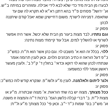
לבערו מן הבית מיד כדי שלא לבא לידי אכילה. ומוזהרים במיתה ב״ש.
וע׳ ירושל׳ פסחים פ״ד בהא דתנן רא״א לא תקרא לה שם עד
שתאפה. דמניחה לישרף. משום דחיישינן שמא יאכל קודם שיתננה
לכהן:
פסוק
יג
:
וגם נתתיו.
לבד מצות ביעור מן הבית שלא יכשל. אשר היה אפשר
לשרוף או להשליך למים. אבל עוד קיימתי מצות נתינה:
פסוק
יג
:
ללוי.
בכלל זה הוא א׳ משבט לוי. וגם כהן אשר הוא ת״ח. כמש״כ
כ״פ דעל הוראה זו כתיב הכהנים הלוים. וכאן לענין תרומה אומר
שנתתיו לכהן שהוא לוי דוקא וכדאי׳ בחולין ד׳ ק״ל ב׳. ולענין מעשר
ראשון אומר ללוי כמשמעו:
פסוק
יג
:
ולגר ליתום ולאלמנה.
לענין מ״ע ולשו״פ. שנקרא קודש לזה כמש״כ:
פסוק
יג
:
ככל מצותך.
מצוה יש בה שתי הוראות. א׳ מצוה שבתורה. מ״ע או
מצות ל״ת. ב׳ דברי קבלה כלשון הגמ׳ ברכות ד״ה והמצוה זו משנה.
וע׳ מש״כ בס׳ שמות כ״ד י״ב. וכאן פי׳ ככל מצותך מ״ע ול״ת: