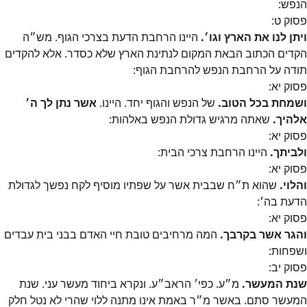
הנפש:
פסוק
ט
:
ויתן לנו את הארץ וגו׳.
היינו הרחבת הדעת בצרכי הגוף. מש״ה
הקדים הכתוב הבאת המקום לנתינת הארץ שלא כסדר. אלא להקדים
תודה על הרחבת הנפש להרחבת הגוף:
פסוק
יא
:
ושמחת בכל הטוב.
של הנפש והגוף יחד. היינו.
אשר נתן לך ה׳
אלהיך.
שאתה מרגיש גדולת הנפש באלהות:
פסוק
יא
:
ולביתך.
היינו הרחבת צרכי הבית:
פסוק
יא
:
והלוי.
שהוא ת״ח שבבית אשר על שפתיו מוסיף לקח נפשך לגדולת
הדעת בה׳:
פסוק
יא
:
והגר אשר בקרבך.
המה מרחיבים טובת חיי האדם בבני בית עבדים
ושפחות:
פסוק
יב
:
שנת המעשר.
מ״ע. כפי׳ הראב״ע. ונקרא ביחוד מעשר עני. שנת
המעשר סתם. באשר מ״ר באמת אינו מתנה ללוי שהרי לא נטל חלק