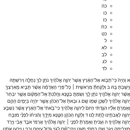
כה
כו
כז
כח
כט
ל
לא
לב
לג
לד
א
וְהָיָה֙
כִּֽי־
תָב֣וֹא
אֶל־
הָאָ֔רֶץ
אֲשֶׁר֙
יְהוָ֣ה
אֱלֹהֶ֔יךָ
נֹתֵ֥ן
לְךָ֖
נַחֲלָ֑ה
וִֽירִשְׁתָּ֖הּ
וְיָשַׁ֥בְתָּ
בָּֽהּ׃
ב
וְלָקַחְתָּ֞
מֵרֵאשִׁ֣ית ׀
כָּל־
פְּרִ֣י
הָאֲדָמָ֗ה
אֲשֶׁ֨ר
תָּבִ֧יא
מֵֽאַרְצְךָ֛
אֲשֶׁ֨ר
יְהוָ֧ה
אֱלֹהֶ֛יךָ
נֹתֵ֥ן
לָ֖ךְ
וְשַׂמְתָּ֣
בַטֶּ֑נֶא
וְהָֽלַכְתָּ֙
אֶל־
הַמָּק֔וֹם
אֲשֶׁ֤ר
יִבְחַר֙
יְהוָ֣ה
אֱלֹהֶ֔יךָ
לְשַׁכֵּ֥ן
שְׁמ֖וֹ
שָֽׁם׃
ג
וּבָאתָ֙
אֶל־
הַכֹּהֵ֔ן
אֲשֶׁ֥ר
יִהְיֶ֖ה
בַּיָּמִ֣ים
הָהֵ֑ם
וְאָמַרְתָּ֣
אֵלָ֗יו
הִגַּ֤דְתִּי
הַיּוֹם֙
לַיהוָ֣ה
אֱלֹהֶ֔יךָ
כִּי־
בָ֙אתִי֙
אֶל־
הָאָ֔רֶץ
אֲשֶׁ֨ר
נִשְׁבַּ֧ע
יְהוָ֛ה
לַאֲבֹתֵ֖ינוּ
לָ֥תֶת
לָֽנוּ׃
ד
וְלָקַ֧ח
הַכֹּהֵ֛ן
הַטֶּ֖נֶא
מִיָּדֶ֑ךָ
וְהִ֨נִּיח֔וֹ
לִפְנֵ֕י
מִזְבַּ֖ח
יְהוָ֥ה
אֱלֹהֶֽיךָ׃
ה
וְעָנִ֨יתָ
וְאָמַרְתָּ֜
לִפְנֵ֣י ׀
יְהוָ֣ה
אֱלֹהֶ֗יךָ
אֲרַמִּי֙
אֹבֵ֣ד
אָבִ֔י
וַיֵּ֣רֶד
מִצְרַ֔יְמָה
וַיָּ֥גָר
שָׁ֖ם
בִּמְתֵ֣י
מְעָ֑ט
וַֽיְהִי־
שָׁ֕ם
לְג֥וֹי
גָּד֖וֹל
עָצ֥וּם
וָרָֽב׃
ו
וַיָּרֵ֧עוּ
אֹתָ֛נוּ