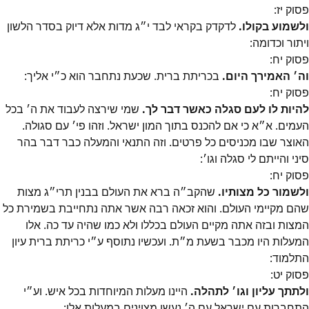
פסוק
יז
:
ולשמוע בקולו.
לדקדק בקראי לבד י״ג מדות אלא דיוק בסדר הלשון
ויתור וכדומה:
פסוק
יח
:
וה׳ האמירך היום.
בכריתת ברית. שכעת נתחבר הוא כ״י אליך:
פסוק
יח
:
להיות לו לעם סגלה כאשר דבר לך.
שמי שירצה לעבוד את ה׳ בכל
העמים. א״א כי אם להכנס בתוך המון ישראל. וזהו פי׳ עם סגולה.
האוצר שבו מכניסים כל פרטים. וזה התנאי והמעלה כבר דבר בהר
סיני והייתם לי סגלה וגו׳:
פסוק
יח
:
ולשמור כל מצותיו.
שהקב״ה ברא את העולם בבנין תרי״ג מצות
שהם מקיימי העולם. והוא זכאה רבה אשר אתה נתחייבת בשמירת כל
המצות ובזה אתה מקיים העולם בכללו ולא כמו שהיה עד כה. אלו
המעלות היו מכבר בשעת מ״ת. ועכשיו נתוסף ע״י כריתת ברית עיון
התלמוד:
פסוק
יט
:
ולתתך עליון וגו׳ לתהלה.
היינו מעלות המיוחדות בכל איש. וע״י
התחברות עם ישראל עם ה׳ נעשו מצוינים במעלות אלו: