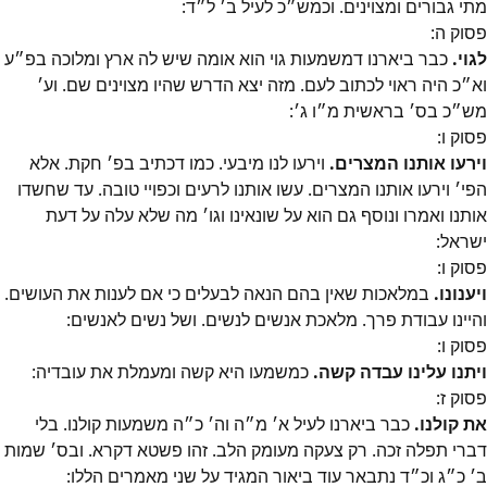
מתי גבורים ומצוינים. וכמש״כ לעיל ב׳ ל״ד:
פסוק
ה
:
לגוי.
כבר ביארנו דמשמעות גוי הוא אומה שיש לה ארץ ומלוכה בפ״ע
וא״כ היה ראוי לכתוב לעם. מזה יצא הדרש שהיו מצוינים שם. וע׳
מש״כ בס׳ בראשית מ״ו ג׳:
פסוק
ו
:
וירעו אותנו המצרים.
וירעו לנו מיבעי. כמו דכתיב בפ׳ חקת. אלא
הפי׳ וירעו אותנו המצרים. עשו אותנו לרעים וכפויי טובה. עד שחשדו
אותנו ואמרו ונוסף גם הוא על שונאינו וגו׳ מה שלא עלה על דעת
ישראל:
פסוק
ו
:
ויענונו.
במלאכות שאין בהם הנאה לבעלים כי אם לענות את העושים.
והיינו עבודת פרך. מלאכת אנשים לנשים. ושל נשים לאנשים:
פסוק
ו
:
ויתנו עלינו עבדה קשה.
כמשמעו היא קשה ומעמלת את עובדיה:
פסוק
ז
:
את קולנו.
כבר ביארנו לעיל א׳ מ״ה וה׳ כ״ה משמעות קולנו. בלי
דברי תפלה זכה. רק צעקה מעומק הלב. זהו פשטא דקרא. ובס׳ שמות
ב׳ כ״ג וכ״ד נתבאר עוד ביאור המגיד על שני מאמרים הללו: