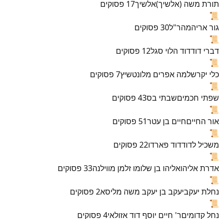
תורת משה (אלשיך)
אלשיך
17
פסוקים
📜
גור אריה
מהר"ל
30
פסוקים
📜
דברי דוד
דוד הלוי סגל
12
פסוקים
📜
כלי יקר
שלמה אפרים מלונטשיץ
7
פסוקים
📜
שפתי חכמים
שבתי בס
43
פסוקים
📜
אור החיים
חיים בן עטר
51
פסוקים
📜
משכיל לדוד
דוד פארדו
22
פסוקים
📜
אדרת אליהו
אליהו בן שלומו זלמן מווילנה
33
פסוקים
📜
נחלת יעקב
יעקב בן יעקב משה מליסא
2
פסוקים
📜
נחל קדומים
ר' חיים יוסף דוד אזולאי
4
פסוקים