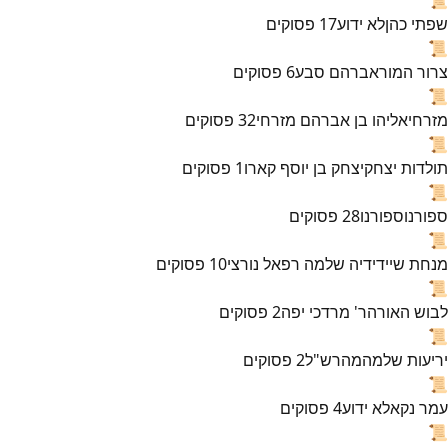
שפתי כהן
לא ידוע
17
פסוקים
📜
צרור המור
אברהם סבע
6
פסוקים
📜
מזרחי
אליהו בן אברהם מזרחי
32
פסוקים
📜
תולדות יצחק
יצחק בן יוסף קארו
1
פסוקים
📜
ספורנו
ספורנו
28
פסוקים
📜
מנחת שי
ידידיה שלמה רפאל נורצי
10
פסוקים
📜
לבוש האורה
ר' מרדכי יפה
2
פסוקים
📜
יריעות שלמה
מהרש"ל
2
פסוקים
📜
עמר נקא
לא ידוע
4
פסוקים
📜