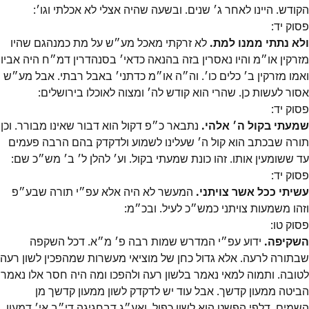
הקודש. היינו לאחר ג׳ שנים. ובשעה שהיה אצלי לא אכלתי וגו׳:
פסוק
יד
:
ולא נתתי ממנו למת.
לא זרקתי מאכל מע״ש על מת כמנהגם שהיו
מזרקין או״מ והיו נאסרין בזה בהנאה כדאי׳ בסנהדרין דמ״ח היה אביו
ואמו מזרקין ב׳ כלים כו׳. וה״ה או״מ כדתני׳ באבל רבתי. אבל מע״ש
אסור לעשות כן. שהרי הוא קודש לה׳ ומצוה לאוכלו בירושלים:
פסוק
יד
:
שמעתי בקול ה׳ אלהי.
נתבאר כ״פ דקול הוא דבור שאינו מבורר. וכן
תורה שבכתב הוא קול ה׳ שעלינו לשמוע ולדקדק בהם הרבה פעמים
עד ששומעין אותו. זהו כונת שמעתי בקול. וע׳ להלן ל׳ ב׳ מש״כ שם:
פסוק
יד
:
עשיתי ככל אשר צויתני.
המעשר לא היה אלא עפ״י תורה שבע״פ
וזהו משמעות צויתני כמש״כ לעיל. ובכ״מ:
פסוק
טו
:
השקיפה.
ידוע עפ״י המדרש שמות רבה פ׳ מ״א. דכל השקפה
שבתורה לרעה. אלא גדול כחן של מוציאי מעשרות שמהפכין לשון רעה
לטובה. ותמוה למאי נאמר בלשון רעה ולהפכו ומה היה חסר אלו נאמר
הביטה ממעון קדשך. אבל עוד יש לדקדק לשון ממעון קדשך מן
השמים. דלפי הפשט הוא לשון כפול. ואע״ג דבחגיגה די״ב אי׳ דמעון