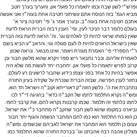
ופרש״י לשון שבח וכמו יתאמרו כל פועלי און. והערוך בערך חטב
מביא הגמ׳ בזה הנוסח אתם עשיתוני חטיבה אחת בעוה״ז ואני אעשה
אתכם חטיבה אחת בעוה״ב. ובערך אמר ג׳ פי׳ חטיבה ציור א׳
בעולם כלומר דבר הניכר לעין. ופי׳ הענין דבזה הברית הראת לדעת
שאין כמותו שראוי להיות לך לאלהים וגו׳. וה׳ הראה לדעת בזה הברית
שאין כישראל הראוים להיות לו לעם סגולה וגוי. והראב״ע הביא בשם
ר״י הספרדי פי׳ האמרת מגזרת ויאמר. ואינו מבואר. ונראה שכוון
לואמרת אליהם. וכבר נתבאר ריש ספר ויקרא שהוא מלשון חבור וכן
קרוב לפרש יתאמרו כל פועלי און. יתחברו יחד לעשות מה שלא היה
אפשר בהיות כל אחד בפני עצמו כידוע שחבור לרשעים רע לעולם.
נחזור לענין הפרשה. שבזה הברית שנכרת על שקידה בעיון התורה
נתחברת את ה׳. כלשון הזוה״ק דאורייתא וקוב״ה וישראל חד הוא.
ומש״ה נקרא התלמוד לחמו של הקב״ה כדאי׳ בחגיגה די״ד לכו
לחמו בלחמי זה תלמוד. שכמו קרבנות נקראו לחם. את קרבני לחמי.
וביארנו במקומו שהוא לשון חבור שהקב״ה מתחבר כ״י את ישראל.
כן הוא כח התלמוד הוא כמו לחם המחבר הנשמה והגוף יחד חבור
עצום כן תלמוד הוא המחבר את ישראל לאביהם שבשמים. ומש״ה
מצלינן אהבה רבה אהבתנו וגו׳ בברכת התורה שהוא התלמוד כמו