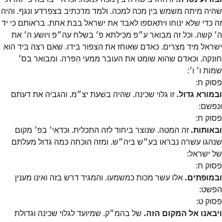
שהיה מיתה משמש בין מכה למכה. ולמד מדכתיב בצפרדע ונגף. והיה
זה כדי שלא ינוחו ויתאספו לאבד את ישראל בבת אחת. בראותם כי יד
ה׳ קשה. וכל זה מבואר ע״פ מכילתא פ׳ בשלח עה״פ ויושע ה׳ את
ישראל מיד מצרים. כאדם שאוחז את הצפור בידו. שאם רצה ביד הוא
חונקה. וכאדם שהוא שומט את העובר ממעי הפרה. ומבואר בס׳
שמות ו׳ ו׳:
פסוק
ח
:
ובמורא גדול.
זו גלוי שכינה. שהיה בשעת יצ״מ. והגביה את דעתם
ונפשם:
פסוק
ח
:
ובאותות.
זה המטה. שנוצר ביחוד לזה התכלית. וכדאי׳ בפ׳ מקום
שנהגו עשרה נבראו בע״ש ביה״ש. ומזה הוכחה כמה גדול מעלתם
של ישראל:
פסוק
ח
:
ובמופתים.
אלו עשר מכות כמשמעו. והמגיד דרש בזה ואינו מענין
הפשט:
פסוק
ט
:
ויבאנו אל המקום הזה.
של בהמ״ק. שמיועד לגלוי שכינה וגדולת