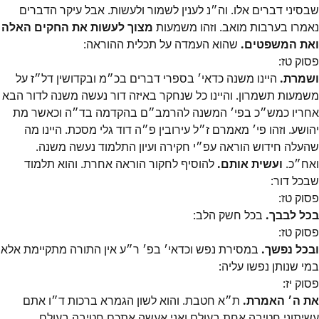
שבסיני דברים אלו. וה״נ לענין לשמור ולעשות. אבל עיקר הדברים
נאמרו בערבות מואב. וזהו משמעות
מצוך לעשות את החקים האלה
ואת המשפטים.
שהוא העמדה על תכלית ההוראה:
פסוק
טז
:
ושמרת.
היינו משנה כדאי׳ בספרי דברים בכ״מ ובקדושין דל״ז על
משמעות תשמרון. והיינו כל שנחקר באיזה דור נעשה משנה לדור הבא
אחריו כמש״כ בפי׳ המשנה להרמב״ם בהקדמה בד״ה וכאשר מת
יהושע. וזהו פי׳ מאמרם ז״ל עירובין פ״ה דוד גלי מסכת. היינו מה
שהעלה חידוש הוראה עפ״י חקירה ועיון התלמוד נעשה משנה.
ואח״כ.
ועשית אותם.
להוסיף לחקור הוראה אחרת. והוא תלמוד
שבכל דור:
פסוק
טז
:
בכל לבבך.
בכל חשק הלב:
פסוק
טז
:
ובכל נפשך.
במסירת נפש וכדאי׳ בפ׳ ר״ע אין התורה מתקיימת אלא
במי שנותן נפשו עליה:
פסוק
יז
:
את ה׳ האמרת.
ת״א חטבת. והוא לשון הגמרא ברכות ד״ו אתם
עשיתוני חטיבה אחת בעולם ואני אעשה אתכם חטיבה בעולם.