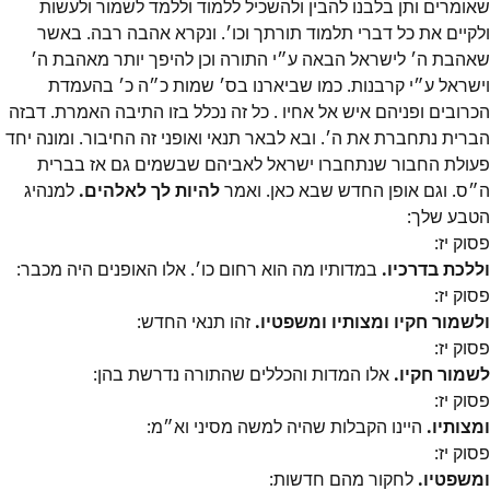
שאומרים ותן בלבנו להבין ולהשכיל ללמוד וללמד לשמור ולעשות
ולקיים את כל דברי תלמוד תורתך וכו׳. ונקרא אהבה רבה. באשר
שאהבת ה׳ לישראל הבאה ע״י התורה וכן להיפך יותר מאהבת ה׳
וישראל ע״י קרבנות. כמו שביארנו בס׳ שמות כ״ה כ׳ בהעמדת
הכרובים ופניהם איש אל אחיו . כל זה נכלל בזו התיבה האמרת. דבזה
הברית נתחברת את ה׳. ובא לבאר תנאי ואופני זה החיבור. ומונה יחד
פעולת החבור שנתחברו ישראל לאביהם שבשמים גם אז בברית
ה״ס. וגם אופן החדש שבא כאן. ואמר
להיות לך לאלהים.
למנהיג
הטבע שלך:
פסוק
יז
:
וללכת בדרכיו.
במדותיו מה הוא רחום כו׳. אלו האופנים היה מכבר:
פסוק
יז
:
ולשמור חקיו ומצותיו ומשפטיו.
זהו תנאי החדש:
פסוק
יז
:
לשמור חקיו.
אלו המדות והכללים שהתורה נדרשת בהן:
פסוק
יז
:
ומצותיו.
היינו הקבלות שהיה למשה מסיני וא״מ:
פסוק
יז
:
ומשפטיו.
לחקור מהם חדשות: