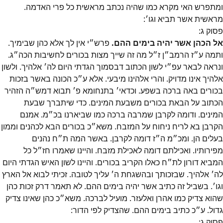
ומתפרש האי מקרא כמו שהיה נכתב מראשית כל פרי האדמה.
מראשית אשר תביא וגו׳:
פסוק
ג
:
אל הכהן אשר יהיה בימים ההם.
פרש״י אין לך אלא כהן שבימיך.
ותמה ע״ז הרמב״ן ז״ל מה זה שייך מצות בכורים לחשיבות הכה״ג.
ונראה לבאר עפ״י לשון הכתוב דבסמוך הגדתי היום לה׳ אלהיך. ולשון
אלהיך אינו מדויק. והרי אלהינו מיבעי. אלא ע״כ הכונה באשר בזכות
בכורים באה ברכה בשפע. וכדאי׳ בתנחומא פ׳ תבוא דמש״ה הזהיר
הכתוב על הבאת בכורים משבעת המינים. כדי שיתברך שבעת
המינים. ודומה לקרבן שמרבה ברכה כמו שביארנו בכ״מ. אמנם
הקרבן בא לריח ניחוח על המזבח. משא״כ בכורים הבא לכהנים וממון
בעלים הן. ומכ״מ ה״ז דומה לקרבן. באשר המה ת״ח נהנים
מפירותיו. ואכילתם דומה לאכילת מזבח. והיינו שאמרו חז״ל כל
המביא דורון לת״ח כאלו הקריב בכורים. והיינו לשון האיש הגדתי היום
לה׳ אלהיך. שבזכותך ובהשגחת ה׳ עליך לטובה. זכיתי לבוא אל הארץ
וגו׳. בשביל זה כתיב אשר יהיה בימים ההם. לא תאמר דרק זכות כהן
שהוא צדיק כמו אהרן ואלעזר. מועיל לברכה. משא״כ כהן שאינו צדיק
גדול. ע״כ כתיב בימים ההם. שהצדיק לפי הדור:
פסוק
ג
: