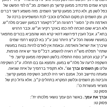
נקרא שמים מדכתיב ממעון קדשך מן השמים. מכ״מ לפי הפשט של
כפל לשון מן. ולא כתיב ממעון קדשך השמים. מזה משמע דשני דברים
הן. ומן השמים הן מקום הגלגלים וכוכבי לכת המשפיעים ברכה על
האדמה ותו ק׳ הסוגי׳ דחגיגה הנ״ל דקאמר דבמעון יושבים מלה״ש.
ולא הביא שום הוכחה לזה כמו באינך רקיעי וע״ש. וכבר הרגיש
בחא״ג. אבל הענין דפירושא דהאי קרא הוא שהמביא בכורים מתפאר
במעשיו שעשה הכל ע״צ היותר טוב ע״כ בא לבקש רחמי שמים
שיברך את ישראל והאדמה. ובאמת אין לאדם להיות בטוח במעשיו
שתהי׳ תפלתו מש״ה ראויה להשמע. דבל״ס עוד יש איזה פגימות.
ע״כ קבע הכתוב נוסח התפלה בלשון השקיפה ממעון קדשך. פי׳
השקפה לרעה על מלה״ש במעון. ותמצא גם בם תהלה. ע״כ השקיפה
עלינו
מן השמים וברך וגו׳.
ולא תקפיד ברחמיך על איזה שגיאה.
ומעתה נתיישב הכל. אמנם ראוי היה לכתוב השקיפה ממעון קדשך.
והביטה מן השמים וכלשון המקרא בתהלים ק״ב. אלא גדול כחן של
מוציאי מעשרות כו׳:
פסוק
טו
:
וברך את עמך.
באשר הם עמך נושאי מלכותו ית׳:
פסוק
טו
: