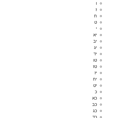
ו
ז
ח
ט
י
יא
יב
יג
יד
טו
טז
יז
יח
יט
כ
כא
כב
כג
כד