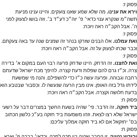
פסוק
ז
:
וירא את ענינו.
מה שלא שמע שאנו צועקים. והיינו ענינו מניעת
תשה״מ שנקרא ענוי כדאי׳ פ׳ יוה״כ דע״ד ב׳. וזה בושו לצעוק לפני
ה׳. אבל הקב״ה ראה ויוכח:
פסוק
ז
:
ואת עמלנו.
אלו הבנים שזרקו בנהר זה שמנים שנה עד באה צעקתם.
וכבר שכחו לצעוק על זה. אבל הקב״ה ראה ויוכח:
פסוק
ז
:
ואת לחצנו.
זה הדחק. היינו שדחק פרעה רבוי העם במקום א׳ בדירה
צרה. וכ״ז גרם להם שפלות ודעת קצרה. להיפך מכח ישראל שדעתם
רחבה וגבוהה. ופרעה עשה כ״ז כדי להשפילם. והנה מי שמשעת
לידתו גדל בזה האופן. אינו מבין הרעה שנעשה לו. וכסבור שבטבע הוא
בדעת חלושה וקצרה. אבל הקב״ה ראה ויוכח:
פסוק
ח
:
ביד חזקה.
זה הדבר. פי׳ שהיה בשעת החשך במצרים דבר על רשעי
ישראל שלא רצו לצאת. וזהו משמעות ביד חזקה בע״כ כלשון הכתוב
בס׳ יחזקאל אם לא ביד חזקה אמלוך עליכם:
פסוק
ח
:
ובזרוע נטויה.
זו החרב שהיה בין מכה למכה. וכדאי׳ ברבה פ׳ וארא.