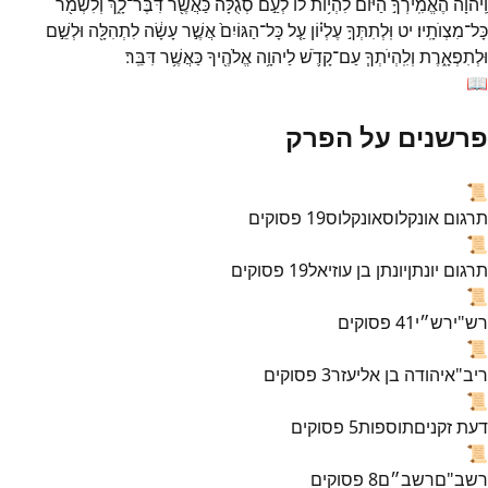
וַֽיהוָ֞ה
הֶאֱמִֽירְךָ֣
הַיּ֗וֹם
לִהְי֥וֹת
לוֹ֙
לְעַ֣ם
סְגֻלָּ֔ה
כַּאֲשֶׁ֖ר
דִּבֶּר־
לָ֑ךְ
וְלִשְׁמֹ֖ר
כָּל־
מִצְוֺתָֽיו׃
יט
וּֽלְתִתְּךָ֣
עֶלְי֗וֹן
עַ֤ל
כָּל־
הַגּוֹיִם֙
אֲשֶׁ֣ר
עָשָׂ֔ה
לִתְהִלָּ֖ה
וּלְשֵׁ֣ם
וּלְתִפְאָ֑רֶת
וְלִֽהְיֹתְךָ֧
עַם־
קָדֹ֛שׁ
לַיהוָ֥ה
אֱלֹהֶ֖יךָ
כַּאֲשֶׁ֥ר
דִּבֵּֽר׃
📖
פרשנים על הפרק
📜
תרגום אונקלוס
אונקלוס
19
פסוקים
📜
תרגום יונתן
יונתן בן עוזיאל
19
פסוקים
📜
רש"י
רש״י
41
פסוקים
📜
ריב"א
יהודה בן אליעזר
3
פסוקים
📜
דעת זקנים
תוספות
5
פסוקים
📜
רשב"ם
רשב״ם
8
פסוקים