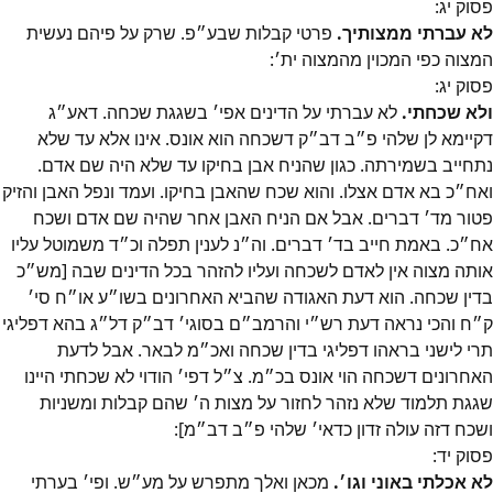
פסוק
יג
:
לא עברתי ממצותיך.
פרטי קבלות שבע״פ. שרק על פיהם נעשית
המצוה כפי המכוין מהמצוה ית׳:
פסוק
יג
:
ולא שכחתי.
לא עברתי על הדינים אפי׳ בשגגת שכחה. דאע״ג
דקיימא לן שלהי פ״ב דב״ק דשכחה הוא אונס. אינו אלא עד שלא
נתחייב בשמירתה. כגון שהניח אבן בחיקו עד שלא היה שם אדם.
ואח״כ בא אדם אצלו. והוא שכח שהאבן בחיקו. ועמד ונפל האבן והזיק
פטור מד׳ דברים. אבל אם הניח האבן אחר שהיה שם אדם ושכח
אח״כ. באמת חייב בד׳ דברים. וה״נ לענין תפלה וכ״ד משמוטל עליו
אותה מצוה אין לאדם לשכחה ועליו להזהר בכל הדינים שבה [מש״כ
בדין שכחה. הוא דעת האגודה שהביא האחרונים בשו״ע או״ח סי׳
ק״ח והכי נראה דעת רש״י והרמב״ם בסוגי׳ דב״ק דל״ג בהא דפליגי
תרי לישני בראהו דפליגי בדין שכחה ואכ״מ לבאר. אבל לדעת
האחרונים דשכחה הוי אונס בכ״מ. צ״ל דפי׳ הודוי לא שכחתי היינו
שגגת תלמוד שלא נזהר לחזור על מצות ה׳ שהם קבלות ומשניות
ושכח דזה עולה זדון כדאי׳ שלהי פ״ב דב״מ]:
פסוק
יד
:
לא אכלתי באוני וגו׳.
מכאן ואלך מתפרש על מע״ש. ופי׳ בערתי