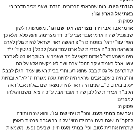
הגדתי היום.
בזה שהבאתי הבכורים. הגדתי שאני מכיר הדבר
כי
באתי אל הארץ וגו׳:
פסוק
ה
:
ארמי אבד אבי וירד מצרימה ויגר שם וגו׳.
משמעות הלשון
שבשביל שהיה ארמי אובד אבי ע״כ ירד מצרימה. והוא פלא. אלא כך
הפי׳ עפ״י דאי׳ בפסחים ר״פ האשה ראוין ישראל להיות גולין לארם
וכשראה הקב״ה אכזריות של ארם עמד והגלן לבבל [ובגיטין ד׳ י״ז
היה משמע דצ״ל אדום דקאי על מה שאמר או בטולך או בטולא דבר
עשו. אבל באמת עיקר הנוס׳ ארם ושם לא מקשה אלא על מה
שהתרעם על גלות בבל שהוא רע. והרי בבית ראשון עמד והגלן לבבל]
וה״נ היה ביעקב אבינו שראוי היה להיות גולה מגזרת ה׳ לא״א ובהיות
יעקב בארם כ״ב שנים היה ראוי להיות נשאר שם בגלות אבל ראה
הקב״ה אכזריות של לבן שהיה אובד אבי. ע״כ הוציאו משם והגלהו
למצרים:
פסוק
ה
:
ויגר שם במתי מעט.
ומכ״מ
ויהי שם וגו׳.
והוא שבח ותודה
להקב״ה. שגם בעת צרה ידו נטוי׳ עלינו בהשגחה פרטית באופן
שתהיה אחרית לטוב. ופי׳
במתי מעט
היינו שבעים נפש. ומשמעות