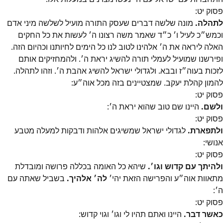
פסוק
יט
:
לתהלה.
מונה שלשה דברים שעסק התורה מועיל לשלשה מיני אדם
וכמש״כ לעיל ו׳ כ״ד שאמר משה רצונו ה׳ לעשות את כל החקים
האלה ליראה את ה׳ אלהינו לטוב לנו כל הימים לחיותנו וכהיום הזה.
ופירשנו שמועיל לעמלי תורה להשיג יראת ה׳. ולהמחזיקים אותם
לזכות בעוה״ז ובבא. ולגדולי ישראל להשיג אהבת ה׳. וזהו לתהלה.
להמון קהלת יעקב. שמצטיינים בזה מכל אוה״ע:
פסוק
יט
:
ולשם.
היינו שם טוב שהוא יראת ה׳:
פסוק
יט
:
ולתפארת.
לגדולי ישראל שמשיגים אלהות ודבקות למעלה מטבע
אנושי:
פסוק
יט
:
ולהיתך עם קדוש וגו׳.
שיהא כל האומה בכללה פרושה ומובדלת
מתאוות אוה״ע והפרישה הזאת יהי׳
לה׳ אלהיך.
בשביל שאתה עם
ה׳:
פסוק
יט
:
כאשר דבר.
היינו ואתם תהיו לי וגו׳ וגוי קדוש: