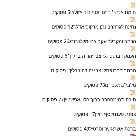
📜
חומת אנך
ר' חיים יוסף דוד אזולאי
5
פסוקים
📜
נתינה לגר
הרב נתן מרקוס אדלר
12
פסוקים
📜
הכתב והקבלה
יעקב צבי מקלנבורג
26
פסוקים
📜
העמק דבר
נפתלי צבי יהודה ברלין
61
פסוקים
📜
הרחב דבר
נפתלי צבי יהודה ברלין
2
פסוקים
📜
מלבי"ם
מלבי"ם
73
פסוקים
📜
תורה תמימה
הרב ברוך הלוי אפשטיין
77
פסוקים
📜
צפנת פענח
יוסף רוזין
17
פסוקים
📜
ברכת אשר
אשר וסרטיל
49
פסוקים
📚