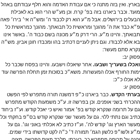
בארץ. ואין בזה מתנה כי אם עבודת האדמה והוא חלף עבודתם באהל
מועד. וכבר ביארנו בזה בפ׳ קרח. וכן מע״ש הרי הוא בא לאכילת
הבעלים בירושלים. אבל מ״ע הוא רק לכבוד ה׳ ומש״ה אי׳ בירו׳ פאה
פ״א כבד את ה׳ מהונך ומראשית כל תבואתך. מהונך כמראשית כל
תבואתך. והיינו מ״ע. הרי דרק מ״ע מכונה בשם כבוד ה׳. באשר אינו
בא אלא לכבודו. וגם ניתן לעניים דכתיב בהו ומכבדו חונן אביון. מש״ה
נקרא סתם מעשר:
פסוק
יב
:
ואכלו בשעריך ושבעו.
אחר שיאכלו וישבעו. והיינו בפסח שכבר כל
ימות החורף אכלו המעשרות. משא״כ בסוכות זמן תחלת הפרשה עוד
לא אכלו כ״כ:
פסוק
יג
:
בערתי הקדש.
כבר ביארנו כ״פ דמשנה תורה מתפרש לפי הפשט
ההכרחי בשני אופנים. וכן בפרשה זו. ע״כ משמעות הקודש מתפרש
גם על תרומה שנקרא קודש בפ׳ אמור ואיש כי יאכל קודש. וע״ז ביחוד
כתיב וגם נתתי ללוי. גם על מעשר שני שנקרא קודש בס״פ בחקתי וכל
מעשר הארץ וגו׳ קודש לה׳. וע״ז כתיב לא אכלתי באוני וגו׳. גם על
מ״ע ולשו״פ כלשון הגמ׳ תמורה ד׳ כ״ה לקט קדושתו בידי שמים.
והנה על תרומה מתפרש כך. בערתי. מלבד מצות הפרשה. מצוה