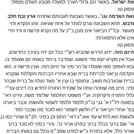
את ישראל.
באשר הם גדולי הערך למעלה מטבע העולם וממזל:
פסוק
טו
:
ואת האדמה וגו׳.
באשר נשבעת לאבותם שתהיה
ארץ זבת חלב
ודבש.
תהא השבועה גורם לוותר על איזה שגיאה. וזהו הנקרא ודוי
מעשר. ובל״ז הביאור אינו מובן כ״כ על מה נקרא פרשה זו ודוי הרי
אינו אלא התפארות:
פסוק
טז
:
היום הזה.
ידוע הדרש שהביא רש״י בכל יום יהיו בעיניך כחדשים.
אבל אין מקרא יוצא מדי פשוטו. שמדבר ביחוד באותו יום שעומד בו.
ובא לאפוקי מאז שעמדו על הר סיני עד היום הזה. וענין פרשה זו. הוא
הקדמה וביאור לכריתת ברית שבא אחריו הברכות והקללות שנקרא
ברית שבערבות מואב. ונתוסף בו ענין א׳ מאד נעלה על ברית שבהר
סיני. היינו מה שנזהרו עתה על שקידת התורה לחדש בה דינים עפ״י
כללי התורה ודקדוקיה. וע״י משפטי התלמוד שלימד משה. והיינו דאי׳
בסוטה דל״ז א׳ גבי בו״ק ללמוד וללמד לשמור ולעשות. וכבר ביארנו
בפ׳ אחרי הביאור ע״ז הלשון לשמור הוא לזכור מה שכבר למד.
ולעשות הוא לחדש עוד ואע״ג דאי׳ התם וכן בסיני. לק״מ שהרי כמו כן
אי׳ שם ברוך בכלל ברוך בפרט ארור כו׳. והרי בסיני לא נזכר ברוך
וארור כלל. אלא בתורת ג״ש למדנו שמכ״מ נכלל גם באותו הברית