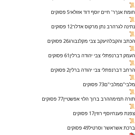
📜
חומת אנך
ר' חיים יוסף דוד אזולאי
5
פסוקים
📜
נתינה לגר
הרב נתן מרקוס אדלר
12
פסוקים
📜
הכתב והקבלה
יעקב צבי מקלנבורג
26
פסוקים
📜
העמק דבר
נפתלי צבי יהודה ברלין
61
פסוקים
📜
הרחב דבר
נפתלי צבי יהודה ברלין
2
פסוקים
📜
מלבי"ם
מלבי"ם
73
פסוקים
📜
תורה תמימה
הרב ברוך הלוי אפשטיין
77
פסוקים
📜
צפנת פענח
יוסף רוזין
17
פסוקים
📜
ברכת אשר
אשר וסרטיל
49
פסוקים
📚