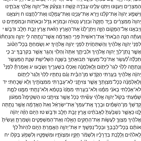
הַמִּצְרִ֖ים
וַיְעַנּ֑וּנוּ
וַיִּתְּנ֥וּ
עָלֵ֖ינוּ
עֲבֹדָ֥ה
קָשָֽׁה׃
ז
וַנִּצְעַ֕ק
אֶל־
יְהוָ֖ה
אֱלֹהֵ֣י
אֲבֹתֵ֑ינוּ
וַיִּשְׁמַ֤ע
יְהוָה֙
אֶת־
קֹלֵ֔נוּ
וַיַּ֧רְא
אֶת־
עָנְיֵ֛נוּ
וְאֶת־
עֲמָלֵ֖נוּ
וְאֶת־
לַחֲצֵֽנוּ׃
ח
וַיּוֹצִאֵ֤נוּ
יְהוָה֙
מִמִּצְרַ֔יִם
בְּיָ֤ד
חֲזָקָה֙
וּבִזְרֹ֣עַ
נְטוּיָ֔ה
וּבְמֹרָ֖א
גָּדֹ֑ל
וּבְאֹת֖וֹת
וּבְמֹפְתִֽים׃
ט
וַיְבִאֵ֖נוּ
אֶל־
הַמָּק֣וֹם
הַזֶּ֑ה
וַיִּתֶּן־
לָ֙נוּ֙
אֶת־
הָאָ֣רֶץ
הַזֹּ֔את
אֶ֛רֶץ
זָבַ֥ת
חָלָ֖ב
וּדְבָֽשׁ׃
י
וְעַתָּ֗ה
הִנֵּ֤ה
הֵבֵ֙אתִי֙
אֶת־
רֵאשִׁית֙
פְּרִ֣י
הָאֲדָמָ֔ה
אֲשֶׁר־
נָתַ֥תָּה
לִּ֖י
יְהוָ֑ה
וְהִנַּחְתּ֗וֹ
לִפְנֵי֙
יְהוָ֣ה
אֱלֹהֶ֔יךָ
וְהִֽשְׁתַּחֲוִ֔יתָ
לִפְנֵ֖י
יְהוָ֥ה
אֱלֹהֶֽיךָ׃
יא
וְשָׂמַחְתָּ֣
בְכָל־
הַטּ֗וֹב
אֲשֶׁ֧ר
נָֽתַן־
לְךָ֛
יְהוָ֥ה
אֱלֹהֶ֖יךָ
וּלְבֵיתֶ֑ךָ
אַתָּה֙
וְהַלֵּוִ֔י
וְהַגֵּ֖ר
אֲשֶׁ֥ר
בְּקִרְבֶּֽךָ׃
יב
כִּ֣י
תְכַלֶּ֞ה
לַ֠עְשֵׂר
אֶת־
כָּל־
מַעְשַׂ֧ר
תְּבוּאָתְךָ֛
בַּשָּׁנָ֥ה
הַשְּׁלִישִׁ֖ת
שְׁנַ֣ת
הַֽמַּעֲשֵׂ֑ר
וְנָתַתָּ֣ה
לַלֵּוִ֗י
לַגֵּר֙
לַיָּת֣וֹם
וְלָֽאַלְמָנָ֔ה
וְאָכְל֥וּ
בִשְׁעָרֶ֖יךָ
וְשָׂבֵֽעוּ׃
יג
וְאָמַרְתָּ֡
לִפְנֵי֩
יְהוָ֨ה
אֱלֹהֶ֜יךָ
בִּעַ֧רְתִּי
הַקֹּ֣דֶשׁ
מִן־
הַבַּ֗יִת
וְגַ֨ם
נְתַתִּ֤יו
לַלֵּוִי֙
וְלַגֵּר֙
לַיָּת֣וֹם
וְלָאַלְמָנָ֔ה
כְּכָל־
מִצְוָתְךָ֖
אֲשֶׁ֣ר
צִוִּיתָ֑נִי
לֹֽא־
עָבַ֥רְתִּי
מִמִּצְוֺתֶ֖יךָ
וְלֹ֥א
שָׁכָֽחְתִּי׃
יד
לֹא־
אָכַ֨לְתִּי
בְאֹנִ֜י
מִמֶּ֗נּוּ
וְלֹא־
בִעַ֤רְתִּי
מִמֶּ֙נּוּ֙
בְּטָמֵ֔א
וְלֹא־
נָתַ֥תִּי
מִמֶּ֖נּוּ
לְמֵ֑ת
שָׁמַ֗עְתִּי
בְּקוֹל֙
יְהוָ֣ה
אֱלֹהָ֔י
עָשִׂ֕יתִי
כְּכֹ֖ל
אֲשֶׁ֥ר
צִוִּיתָֽנִי׃
טו
הַשְׁקִיפָה֩
מִמְּע֨וֹן
קָדְשְׁךָ֜
מִן־
הַשָּׁמַ֗יִם
וּבָרֵ֤ךְ
אֶֽת־
עַמְּךָ֙
אֶת־
יִשְׂרָאֵ֔ל
וְאֵת֙
הָאֲדָמָ֔ה
אֲשֶׁ֥ר
נָתַ֖תָּה
לָ֑נוּ
כַּאֲשֶׁ֤ר
נִשְׁבַּ֙עְתָּ֙
לַאֲבֹתֵ֔ינוּ
אֶ֛רֶץ
זָבַ֥ת
חָלָ֖ב
וּדְבָֽשׁ׃
טז
הַיּ֣וֹם
הַזֶּ֗ה
יְהוָ֨ה
אֱלֹהֶ֜יךָ
מְצַוְּךָ֧
לַעֲשׂ֛וֹת
אֶת־
הַחֻקִּ֥ים
הָאֵ֖לֶּה
וְאֶת־
הַמִּשְׁפָּטִ֑ים
וְשָׁמַרְתָּ֤
וְעָשִׂ֙יתָ֙
אוֹתָ֔ם
בְּכָל־
לְבָבְךָ֖
וּבְכָל־
נַפְשֶֽׁךָ׃
יז
אֶת־
יְהוָ֥ה
הֶאֱמַ֖רְתָּ
הַיּ֑וֹם
לִהְיוֹת֩
לְךָ֨
לֵֽאלֹהִ֜ים
וְלָלֶ֣כֶת
בִּדְרָכָ֗יו
וְלִשְׁמֹ֨ר
חֻקָּ֧יו
וּמִצְוֺתָ֛יו
וּמִשְׁפָּטָ֖יו
וְלִשְׁמֹ֥עַ
בְּקֹלֽוֹ׃
יח