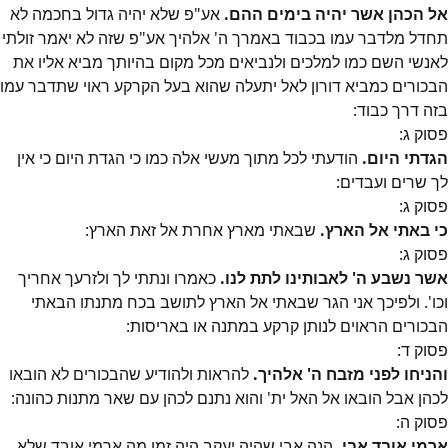
אל הכהן אשר יהיה בימים ההם.
אע"פ שלא יהיה גדול בחכמה לא
תחדל מלדבר עמו בכבוד באמרך ה' אלהיך אע"פ שזה לא יאמר זולתי
לאנשי השם כמו למלכים ולנביאים מכל מקום בהיותך מביא אליו את
הבכורים כמביא דורון לאל יתעלה שהוא בעל הקרקע ראוי שתדבר עמו
בזה דרך כבוד:
פסוק
ג
:
הגדתי היום.
הודעתי לכל מתוך מעשי אלה כמו כי הגדת היום כי אין
לך שרים ועבדים:
פסוק
ג
:
כי באתי אל הארץ.
שבאתי מארץ אחרת אל זאת הארץ:
פסוק
ג
:
אשר נשבע ה' לאבותינו לתת לנו.
כאמרו ונתתי לך ולזרעך אחריך
וכו'. ולפיכך אני הגר שבאתי אל הארץ לתושב בכח מתנתו הבאתי
הבכורים הראוים לנותן קרקע במתנה או באריסות:
פסוק
ד
:
והניחו לפני מזבח ה' אלהיך.
להראות ולהודיע שהבכורים לא הובאו
לכהן אבל הובאו אל האל ית' והוא נתנם לכהן עם שאר מתנות כהונה:
פסוק
ה
:
ארמי אובד אבי.
הנה אבי שהיה יעקב היה זמן מה ארמי אובד שלא