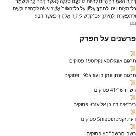
וַֽיהוָ֞ה
הֶאֱמִֽירְךָ֣
הַיּ֗וֹם
לִהְי֥וֹת
לוֹ֙
לְעַ֣ם
סְגֻלָּ֔ה
כַּאֲשֶׁ֖ר
דִּבֶּר־
לָ֑ךְ
וְלִשְׁמֹ֖ר
כָּל־
מִצְוֺתָֽיו׃
יט
וּֽלְתִתְּךָ֣
עֶלְי֗וֹן
עַ֤ל
כָּל־
הַגּוֹיִם֙
אֲשֶׁ֣ר
עָשָׂ֔ה
לִתְהִלָּ֖ה
וּלְשֵׁ֣ם
וּלְתִפְאָ֑רֶת
וְלִֽהְיֹתְךָ֧
עַם־
קָדֹ֛שׁ
לַיהוָ֥ה
אֱלֹהֶ֖יךָ
כַּאֲשֶׁ֥ר
דִּבֵּֽר׃
📖
פרשנים על הפרק
📜
תרגום אונקלוס
אונקלוס
19
פסוקים
📜
תרגום יונתן
יונתן בן עוזיאל
19
פסוקים
📜
רש"י
רש״י
41
פסוקים
📜
ריב"א
יהודה בן אליעזר
3
פסוקים
📜
דעת זקנים
תוספות
5
פסוקים
📜
רשב"ם
רשב״ם
8
פסוקים