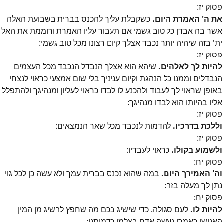
פסוק
יז
:
את ה' האמרת היום.
כשקבלת עליך להכנס בברית בשבועת האלה
אשר בה אבדן כל טוב גשמי אם תעבור עליו האמרת ורוממת את האל
ית' בזה שיהיה יותר נכבד אצלך קיום רצונו מכל טוב גשמי:
פסוק
יז
:
להיות לך לאלהים.
שיהא הוא אצלך הנבדל הנכבד מכל העצמים
הנבדלים וממנו כל הנהגת וקיום עניניך בלי שום אמצעי כראוי לנצחי
באופן שראוי לך לעבוד ולהכנע לו לבדו כראוי לעליון ומנהיגך ולהתפלל
אליו בהיותו הוא לבדו מנהיגך:
פסוק
יז
:
וללכת בדרכיו.
להדמות לנכבד מכל שאר הנמצאים:
פסוק
יז
:
ולשמוע בקולו.
כראוי לעבדיו:
פסוק
יח
:
וה' האמירך היום.
במה שהוא נכנס בברית עמך ולא עשה כן לכל גוי
נתן לך מעלה בזה:
פסוק
יח
:
להיות לו.
לעם סגולה. כדי שישיג בכם מה שחפץ להשיג מן המין
האנושי כאמרו נעשה אדם בצלמו כדמותנו: