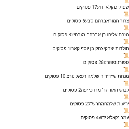
שפתי כהן
לא ידוע
17
פסוקים
📜
צרור המור
אברהם סבע
6
פסוקים
📜
מזרחי
אליהו בן אברהם מזרחי
32
פסוקים
📜
תולדות יצחק
יצחק בן יוסף קארו
1
פסוקים
📜
ספורנו
ספורנו
28
פסוקים
📜
מנחת שי
ידידיה שלמה רפאל נורצי
10
פסוקים
📜
לבוש האורה
ר' מרדכי יפה
2
פסוקים
📜
יריעות שלמה
מהרש"ל
2
פסוקים
📜
עמר נקא
לא ידוע
4
פסוקים
📜