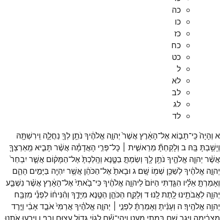
כה
כו
כז
כח
כט
ל
לא
לב
לג
לד
א
וְהָיָה֙
כִּֽי־
תָב֣וֹא
אֶל־
הָאָ֔רֶץ
אֲשֶׁר֙
יְהוָ֣ה
אֱלֹהֶ֔יךָ
נֹתֵ֥ן
לְךָ֖
נַחֲלָ֑ה
וִֽירִשְׁתָּ֖הּ
וְיָשַׁ֥בְתָּ
בָּֽהּ׃
ב
וְלָקַחְתָּ֞
מֵרֵאשִׁ֣ית ׀
כָּל־
פְּרִ֣י
הָאֲדָמָ֗ה
אֲשֶׁ֨ר
תָּבִ֧יא
מֵֽאַרְצְךָ֛
אֲשֶׁ֨ר
יְהוָ֧ה
אֱלֹהֶ֛יךָ
נֹתֵ֥ן
לָ֖ךְ
וְשַׂמְתָּ֣
בַטֶּ֑נֶא
וְהָֽלַכְתָּ֙
אֶל־
הַמָּק֔וֹם
אֲשֶׁ֤ר
יִבְחַר֙
יְהוָ֣ה
אֱלֹהֶ֔יךָ
לְשַׁכֵּ֥ן
שְׁמ֖וֹ
שָֽׁם׃
ג
וּבָאתָ֙
אֶל־
הַכֹּהֵ֔ן
אֲשֶׁ֥ר
יִהְיֶ֖ה
בַּיָּמִ֣ים
הָהֵ֑ם
וְאָמַרְתָּ֣
אֵלָ֗יו
הִגַּ֤דְתִּי
הַיּוֹם֙
לַיהוָ֣ה
אֱלֹהֶ֔יךָ
כִּי־
בָ֙אתִי֙
אֶל־
הָאָ֔רֶץ
אֲשֶׁ֨ר
נִשְׁבַּ֧ע
יְהוָ֛ה
לַאֲבֹתֵ֖ינוּ
לָ֥תֶת
לָֽנוּ׃
ד
וְלָקַ֧ח
הַכֹּהֵ֛ן
הַטֶּ֖נֶא
מִיָּדֶ֑ךָ
וְהִ֨נִּיח֔וֹ
לִפְנֵ֕י
מִזְבַּ֖ח
יְהוָ֥ה
אֱלֹהֶֽיךָ׃
ה
וְעָנִ֨יתָ
וְאָמַרְתָּ֜
לִפְנֵ֣י ׀
יְהוָ֣ה
אֱלֹהֶ֗יךָ
אֲרַמִּי֙
אֹבֵ֣ד
אָבִ֔י
וַיֵּ֣רֶד
מִצְרַ֔יְמָה
וַיָּ֥גָר
שָׁ֖ם
בִּמְתֵ֣י
מְעָ֑ט
וַֽיְהִי־
שָׁ֕ם
לְג֥וֹי
גָּד֖וֹל
עָצ֥וּם
וָרָֽב׃
ו
וַיָּרֵ֧עוּ
אֹתָ֛נוּ