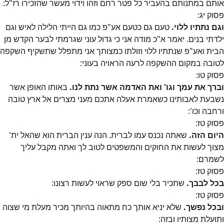
אותם במתנותם בהעביר כל פטר רחם וזהו וידוי מעשר שהזכירו רז"ל:
פסוק
יג
:
וגם נתתיו ללוי.
טעם גם כטעם אע"פ כמו גם הייתי הלילה לאיש וגם
ילדתי בנים. יאמר א"כ מודה אני כי גדול עוני שגרמתי לבער הקדש מן
הבית ואע"פ שנתתיו ללוי וזולתו כמצותך אני מתפלל שתשקיף השקפה
לטובה במקום ההשקפה לרעה הראויה בעוני:
פסוק
טו
:
וברך את עמך וגו' ואת האדמה אשר נתת לנו.
באותו האופן אשר
נשבעת לאבותינו כשאמרת אעלה אתכם מעני מצרים אל ארץ טובה
ורחבה וכו':
פסוק
טז
:
היום הזה.
שאתה נכנס עמו לברית. הנה ענין הברית הוא שהאל ית'
מצוך לעשות את החוקים והמשפטים לטוב לך ואתה מקבל עליך
לשמרם:
פסוק
טז
:
בכל לבבך.
שתכיר בלי שום ספק שראוי לעשות רצונו:
פסוק
טז
:
ובכל נפשך.
שלא יניא אותך כח מתאוה בהיותך מכיר מעלת מי שצוה
ותועלת מצותיו ובזה: