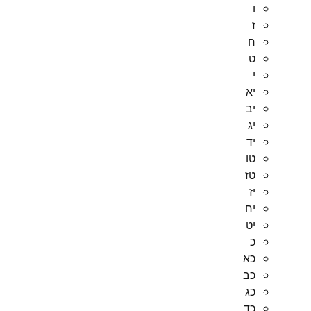
ו
ז
ח
ט
י
יא
יב
יג
יד
טו
טז
יז
יח
יט
כ
כא
כב
כג
כד