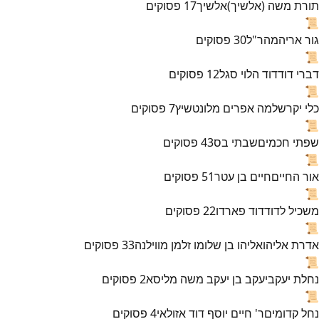
תורת משה (אלשיך)
אלשיך
17
פסוקים
📜
גור אריה
מהר"ל
30
פסוקים
📜
דברי דוד
דוד הלוי סגל
12
פסוקים
📜
כלי יקר
שלמה אפרים מלונטשיץ
7
פסוקים
📜
שפתי חכמים
שבתי בס
43
פסוקים
📜
אור החיים
חיים בן עטר
51
פסוקים
📜
משכיל לדוד
דוד פארדו
22
פסוקים
📜
אדרת אליהו
אליהו בן שלומו זלמן מווילנה
33
פסוקים
📜
נחלת יעקב
יעקב בן יעקב משה מליסא
2
פסוקים
📜
נחל קדומים
ר' חיים יוסף דוד אזולאי
4
פסוקים