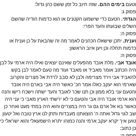
וטעם
בימים ההם.
שזה חיוב כל זמן ששם כהן גדול:
פסוק
ג
:
הגדתי.
הטעם כדי שישמעו הקטנים או הוא כדמות הודיה שהשם
השלים שבועתו והעד הפרי:
פסוק
ה
:
וענית.
יתכן שישאלו הכהנים לאמר מה זה שהבאת על כן וענית או
כדמות תחלה וכן ויען איוב הראשון:
פסוק
ה
:
אובד אבי.
מלת אובד מהפעלים שאינם יוצאים ואילו היה ארמי על לבן
היה הכתוב אומר מאביד או מאבד ועוד מה טעם לאמר לבן בקש
להאביד אבי וירד מצרימה ולבן לא סבב לרדת אל מצרים והקרוב
שארמי הוא יעקב כאלו אמר הכ' כאשר היה אבי בארם היה אובד
והטעם עני בלא ממון וכן תנו שכר לאובד והעד ישתה וישכח רישו והנה
הוא ארמי אובד היה אבי והטעם כי לא ירשתי הארץ מאבי כי עני היה
כאשר בא אל ארם גם גר היה במצרים והוא היה במתי מעט ואחר כן
שב לגוי גדול ואתה ה' הוצאתנו מעבדות ותתן לנו ארץ טובה ואל יטעון
טוען איך יקרא יעקב ארמי והנה כמוהו יתרא הישמעאלי והוא ישראלי כי
כן כתוב:
פסוק
ה
: