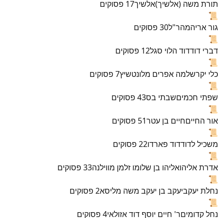
תורת משה (אלשיך)
אלשיך
17
פסוקים
📜
גור אריה
מהר"ל
30
פסוקים
📜
דברי דוד
דוד הלוי סגל
12
פסוקים
📜
כלי יקר
שלמה אפרים מלונטשיץ
7
פסוקים
📜
שפתי חכמים
שבתי בס
43
פסוקים
📜
אור החיים
חיים בן עטר
51
פסוקים
📜
משכיל לדוד
דוד פארדו
22
פסוקים
📜
אדרת אליהו
אליהו בן שלומו זלמן מווילנה
33
פסוקים
📜
נחלת יעקב
יעקב בן יעקב משה מליסא
2
פסוקים
📜
נחל קדומים
ר' חיים יוסף דוד אזולאי
4
פסוקים