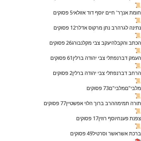
📜
חומת אנך
ר' חיים יוסף דוד אזולאי
5
פסוקים
📜
נתינה לגר
הרב נתן מרקוס אדלר
12
פסוקים
📜
הכתב והקבלה
יעקב צבי מקלנבורג
26
פסוקים
📜
העמק דבר
נפתלי צבי יהודה ברלין
61
פסוקים
📜
הרחב דבר
נפתלי צבי יהודה ברלין
2
פסוקים
📜
מלבי"ם
מלבי"ם
73
פסוקים
📜
תורה תמימה
הרב ברוך הלוי אפשטיין
77
פסוקים
📜
צפנת פענח
יוסף רוזין
17
פסוקים
📜
ברכת אשר
אשר וסרטיל
49
פסוקים
📚