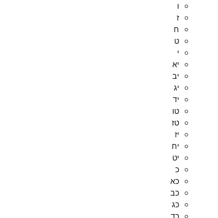
ו
ז
ח
ט
י
יא
יב
יג
יד
טו
טז
יז
יח
יט
כ
כא
כב
כג
כד