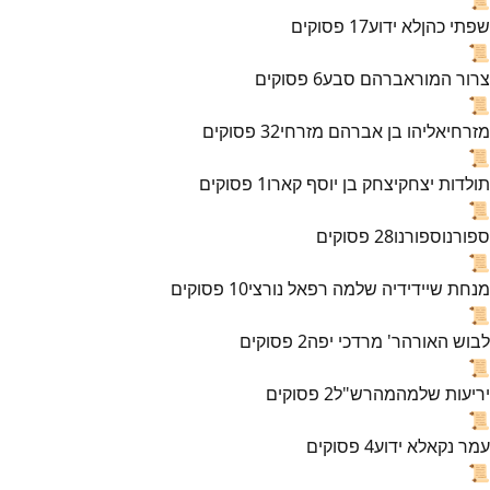
שפתי כהן
לא ידוע
17
פסוקים
📜
צרור המור
אברהם סבע
6
פסוקים
📜
מזרחי
אליהו בן אברהם מזרחי
32
פסוקים
📜
תולדות יצחק
יצחק בן יוסף קארו
1
פסוקים
📜
ספורנו
ספורנו
28
פסוקים
📜
מנחת שי
ידידיה שלמה רפאל נורצי
10
פסוקים
📜
לבוש האורה
ר' מרדכי יפה
2
פסוקים
📜
יריעות שלמה
מהרש"ל
2
פסוקים
📜
עמר נקא
לא ידוע
4
פסוקים
📜