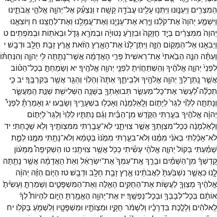
הַמִּצְרִ֖ים
וַיְעַנּ֑וּנוּ
וַיִּתְּנ֥וּ
עָלֵ֖ינוּ
עֲבֹדָ֥ה
קָשָֽׁה׃
ז
וַנִּצְעַ֕ק
אֶל־
יְהוָ֖ה
אֱלֹהֵ֣י
אֲבֹתֵ֑ינוּ
וַיִּשְׁמַ֤ע
יְהוָה֙
אֶת־
קֹלֵ֔נוּ
וַיַּ֧רְא
אֶת־
עָנְיֵ֛נוּ
וְאֶת־
עֲמָלֵ֖נוּ
וְאֶת־
לַחֲצֵֽנוּ׃
ח
וַיּוֹצִאֵ֤נוּ
יְהוָה֙
מִמִּצְרַ֔יִם
בְּיָ֤ד
חֲזָקָה֙
וּבִזְרֹ֣עַ
נְטוּיָ֔ה
וּבְמֹרָ֖א
גָּדֹ֑ל
וּבְאֹת֖וֹת
וּבְמֹפְתִֽים׃
ט
וַיְבִאֵ֖נוּ
אֶל־
הַמָּק֣וֹם
הַזֶּ֑ה
וַיִּתֶּן־
לָ֙נוּ֙
אֶת־
הָאָ֣רֶץ
הַזֹּ֔את
אֶ֛רֶץ
זָבַ֥ת
חָלָ֖ב
וּדְבָֽשׁ׃
י
וְעַתָּ֗ה
הִנֵּ֤ה
הֵבֵ֙אתִי֙
אֶת־
רֵאשִׁית֙
פְּרִ֣י
הָאֲדָמָ֔ה
אֲשֶׁר־
נָתַ֥תָּה
לִּ֖י
יְהוָ֑ה
וְהִנַּחְתּ֗וֹ
לִפְנֵי֙
יְהוָ֣ה
אֱלֹהֶ֔יךָ
וְהִֽשְׁתַּחֲוִ֔יתָ
לִפְנֵ֖י
יְהוָ֥ה
אֱלֹהֶֽיךָ׃
יא
וְשָׂמַחְתָּ֣
בְכָל־
הַטּ֗וֹב
אֲשֶׁ֧ר
נָֽתַן־
לְךָ֛
יְהוָ֥ה
אֱלֹהֶ֖יךָ
וּלְבֵיתֶ֑ךָ
אַתָּה֙
וְהַלֵּוִ֔י
וְהַגֵּ֖ר
אֲשֶׁ֥ר
בְּקִרְבֶּֽךָ׃
יב
כִּ֣י
תְכַלֶּ֞ה
לַ֠עְשֵׂר
אֶת־
כָּל־
מַעְשַׂ֧ר
תְּבוּאָתְךָ֛
בַּשָּׁנָ֥ה
הַשְּׁלִישִׁ֖ת
שְׁנַ֣ת
הַֽמַּעֲשֵׂ֑ר
וְנָתַתָּ֣ה
לַלֵּוִ֗י
לַגֵּר֙
לַיָּת֣וֹם
וְלָֽאַלְמָנָ֔ה
וְאָכְל֥וּ
בִשְׁעָרֶ֖יךָ
וְשָׂבֵֽעוּ׃
יג
וְאָמַרְתָּ֡
לִפְנֵי֩
יְהוָ֨ה
אֱלֹהֶ֜יךָ
בִּעַ֧רְתִּי
הַקֹּ֣דֶשׁ
מִן־
הַבַּ֗יִת
וְגַ֨ם
נְתַתִּ֤יו
לַלֵּוִי֙
וְלַגֵּר֙
לַיָּת֣וֹם
וְלָאַלְמָנָ֔ה
כְּכָל־
מִצְוָתְךָ֖
אֲשֶׁ֣ר
צִוִּיתָ֑נִי
לֹֽא־
עָבַ֥רְתִּי
מִמִּצְוֺתֶ֖יךָ
וְלֹ֥א
שָׁכָֽחְתִּי׃
יד
לֹא־
אָכַ֨לְתִּי
בְאֹנִ֜י
מִמֶּ֗נּוּ
וְלֹא־
בִעַ֤רְתִּי
מִמֶּ֙נּוּ֙
בְּטָמֵ֔א
וְלֹא־
נָתַ֥תִּי
מִמֶּ֖נּוּ
לְמֵ֑ת
שָׁמַ֗עְתִּי
בְּקוֹל֙
יְהוָ֣ה
אֱלֹהָ֔י
עָשִׂ֕יתִי
כְּכֹ֖ל
אֲשֶׁ֥ר
צִוִּיתָֽנִי׃
טו
הַשְׁקִיפָה֩
מִמְּע֨וֹן
קָדְשְׁךָ֜
מִן־
הַשָּׁמַ֗יִם
וּבָרֵ֤ךְ
אֶֽת־
עַמְּךָ֙
אֶת־
יִשְׂרָאֵ֔ל
וְאֵת֙
הָאֲדָמָ֔ה
אֲשֶׁ֥ר
נָתַ֖תָּה
לָ֑נוּ
כַּאֲשֶׁ֤ר
נִשְׁבַּ֙עְתָּ֙
לַאֲבֹתֵ֔ינוּ
אֶ֛רֶץ
זָבַ֥ת
חָלָ֖ב
וּדְבָֽשׁ׃
טז
הַיּ֣וֹם
הַזֶּ֗ה
יְהוָ֨ה
אֱלֹהֶ֜יךָ
מְצַוְּךָ֧
לַעֲשׂ֛וֹת
אֶת־
הַחֻקִּ֥ים
הָאֵ֖לֶּה
וְאֶת־
הַמִּשְׁפָּטִ֑ים
וְשָׁמַרְתָּ֤
וְעָשִׂ֙יתָ֙
אוֹתָ֔ם
בְּכָל־
לְבָבְךָ֖
וּבְכָל־
נַפְשֶֽׁךָ׃
יז
אֶת־
יְהוָ֥ה
הֶאֱמַ֖רְתָּ
הַיּ֑וֹם
לִהְיוֹת֩
לְךָ֨
לֵֽאלֹהִ֜ים
וְלָלֶ֣כֶת
בִּדְרָכָ֗יו
וְלִשְׁמֹ֨ר
חֻקָּ֧יו
וּמִצְוֺתָ֛יו
וּמִשְׁפָּטָ֖יו
וְלִשְׁמֹ֥עַ
בְּקֹלֽוֹ׃
יח