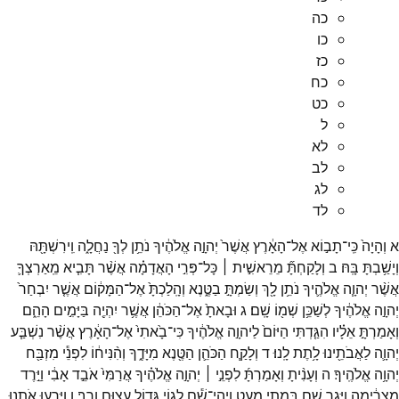
כה
כו
כז
כח
כט
ל
לא
לב
לג
לד
א
וְהָיָה֙
כִּֽי־
תָב֣וֹא
אֶל־
הָאָ֔רֶץ
אֲשֶׁר֙
יְהוָ֣ה
אֱלֹהֶ֔יךָ
נֹתֵ֥ן
לְךָ֖
נַחֲלָ֑ה
וִֽירִשְׁתָּ֖הּ
וְיָשַׁ֥בְתָּ
בָּֽהּ׃
ב
וְלָקַחְתָּ֞
מֵרֵאשִׁ֣ית ׀
כָּל־
פְּרִ֣י
הָאֲדָמָ֗ה
אֲשֶׁ֨ר
תָּבִ֧יא
מֵֽאַרְצְךָ֛
אֲשֶׁ֨ר
יְהוָ֧ה
אֱלֹהֶ֛יךָ
נֹתֵ֥ן
לָ֖ךְ
וְשַׂמְתָּ֣
בַטֶּ֑נֶא
וְהָֽלַכְתָּ֙
אֶל־
הַמָּק֔וֹם
אֲשֶׁ֤ר
יִבְחַר֙
יְהוָ֣ה
אֱלֹהֶ֔יךָ
לְשַׁכֵּ֥ן
שְׁמ֖וֹ
שָֽׁם׃
ג
וּבָאתָ֙
אֶל־
הַכֹּהֵ֔ן
אֲשֶׁ֥ר
יִהְיֶ֖ה
בַּיָּמִ֣ים
הָהֵ֑ם
וְאָמַרְתָּ֣
אֵלָ֗יו
הִגַּ֤דְתִּי
הַיּוֹם֙
לַיהוָ֣ה
אֱלֹהֶ֔יךָ
כִּי־
בָ֙אתִי֙
אֶל־
הָאָ֔רֶץ
אֲשֶׁ֨ר
נִשְׁבַּ֧ע
יְהוָ֛ה
לַאֲבֹתֵ֖ינוּ
לָ֥תֶת
לָֽנוּ׃
ד
וְלָקַ֧ח
הַכֹּהֵ֛ן
הַטֶּ֖נֶא
מִיָּדֶ֑ךָ
וְהִ֨נִּיח֔וֹ
לִפְנֵ֕י
מִזְבַּ֖ח
יְהוָ֥ה
אֱלֹהֶֽיךָ׃
ה
וְעָנִ֨יתָ
וְאָמַרְתָּ֜
לִפְנֵ֣י ׀
יְהוָ֣ה
אֱלֹהֶ֗יךָ
אֲרַמִּי֙
אֹבֵ֣ד
אָבִ֔י
וַיֵּ֣רֶד
מִצְרַ֔יְמָה
וַיָּ֥גָר
שָׁ֖ם
בִּמְתֵ֣י
מְעָ֑ט
וַֽיְהִי־
שָׁ֕ם
לְג֥וֹי
גָּד֖וֹל
עָצ֥וּם
וָרָֽב׃
ו
וַיָּרֵ֧עוּ
אֹתָ֛נוּ