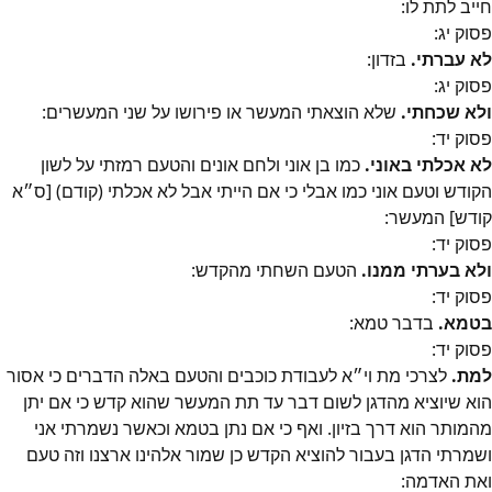
חייב לתת לו:
פסוק
יג
:
לא עברתי.
בזדון:
פסוק
יג
:
ולא שכחתי.
שלא הוצאתי המעשר או פירושו על שני המעשרים:
פסוק
יד
:
לא אכלתי באוני.
כמו בן אוני ולחם אונים והטעם רמזתי על לשון
הקודש וטעם אוני כמו אבלי כי אם הייתי אבל לא אכלתי (קודם) [ס״‎א
קודש] המעשר:
פסוק
יד
:
ולא בערתי ממנו.
הטעם השחתי מהקדש:
פסוק
יד
:
בטמא.
בדבר טמא:
פסוק
יד
:
למת.
לצרכי מת וי״‎א לעבודת כוכבים והטעם באלה הדברים כי אסור
הוא שיוציא מהדגן לשום דבר עד תת המעשר שהוא קדש כי אם יתן
מהמותר הוא דרך בזיון. ואף כי אם נתן בטמא וכאשר נשמרתי אני
ושמרתי הדגן בעבור להוציא הקדש כן שמור אלהינו ארצנו וזה טעם
ואת האדמה: