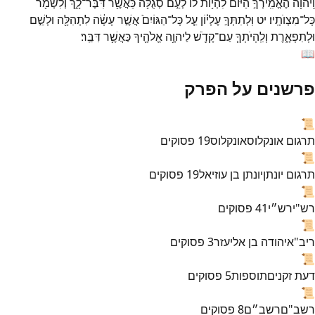
וַֽיהוָ֞ה
הֶאֱמִֽירְךָ֣
הַיּ֗וֹם
לִהְי֥וֹת
לוֹ֙
לְעַ֣ם
סְגֻלָּ֔ה
כַּאֲשֶׁ֖ר
דִּבֶּר־
לָ֑ךְ
וְלִשְׁמֹ֖ר
כָּל־
מִצְוֺתָֽיו׃
יט
וּֽלְתִתְּךָ֣
עֶלְי֗וֹן
עַ֤ל
כָּל־
הַגּוֹיִם֙
אֲשֶׁ֣ר
עָשָׂ֔ה
לִתְהִלָּ֖ה
וּלְשֵׁ֣ם
וּלְתִפְאָ֑רֶת
וְלִֽהְיֹתְךָ֧
עַם־
קָדֹ֛שׁ
לַיהוָ֥ה
אֱלֹהֶ֖יךָ
כַּאֲשֶׁ֥ר
דִּבֵּֽר׃
📖
פרשנים על הפרק
📜
תרגום אונקלוס
אונקלוס
19
פסוקים
📜
תרגום יונתן
יונתן בן עוזיאל
19
פסוקים
📜
רש"י
רש״י
41
פסוקים
📜
ריב"א
יהודה בן אליעזר
3
פסוקים
📜
דעת זקנים
תוספות
5
פסוקים
📜
רשב"ם
רשב״ם
8
פסוקים