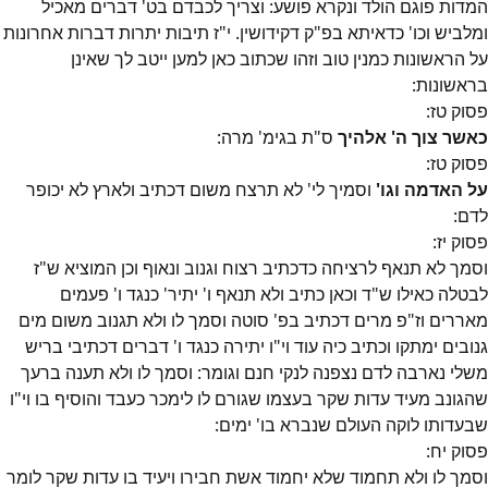
המדות פוגם הולד ונקרא פושע: וצריך לכבדם בט' דברים מאכיל
ומלביש וכו' כדאיתא בפ"ק דקידושין. י"ז תיבות יתרות דברות אחרונות
על הראשונות כמנין טוב וזהו שכתוב כאן למען ייטב לך שאינן
בראשונות:
פסוק
טז
:
כאשר צוך ה' אלהיך
ס"ת בגימ' מרה:
פסוק
טז
:
על האדמה וגו'
וסמיך לי' לא תרצח משום דכתיב ולארץ לא יכופר
לדם:
פסוק
יז
:
וסמך לא תנאף לרציחה כדכתיב רצוח וגנוב ונאוף וכן המוציא ש"ז
לבטלה כאילו ש"ד וכאן כתיב ולא תנאף ו' יתיר' כנגד ו' פעמים
מאררים וז"פ מרים דכתיב בפ' סוטה וסמך לו ולא תגנוב משום מים
גנובים ימתקו וכתיב כיה עוד וי"ו יתירה כנגד ו' דברים דכתיבי בריש
משלי נארבה לדם נצפנה לנקי חנם וגומר: וסמך לו ולא תענה ברעך
שהגונב מעיד עדות שקר בעצמו שגורם לו לימכר כעבד והוסיף בו וי"ו
שבעדותו לוקה העולם שנברא בו' ימים:
פסוק
יח
:
וסמך לו ולא תחמוד שלא יחמוד אשת חבירו ויעיד בו עדות שקר לומר