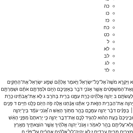
כה
כו
כז
כח
כט
ל
לא
לב
לג
לד
א
וַיִּקְרָ֣א
מֹשֶׁה֮
אֶל־
כָּל־
יִשְׂרָאֵל֒
וַיֹּ֣אמֶר
אֲלֵהֶ֗ם
שְׁמַ֤ע
יִשְׂרָאֵל֙
אֶת־
הַחֻקִּ֣ים
וְאֶת־
הַמִּשְׁפָּטִ֔ים
אֲשֶׁ֧ר
אָנֹכִ֛י
דֹּבֵ֥ר
בְּאָזְנֵיכֶ֖ם
הַיּ֑וֹם
וּלְמַדְתֶּ֣ם
אֹתָ֔ם
וּשְׁמַרְתֶּ֖ם
לַעֲשֹׂתָֽם׃
ב
יְהוָ֣ה
אֱלֹהֵ֗ינוּ
כָּרַ֥ת
עִמָּ֛נוּ
בְּרִ֖ית
בְּחֹרֵֽב׃
ג
לֹ֣א
אֶת־
אֲבֹתֵ֔ינוּ
כָּרַ֥ת
יְהוָ֖ה
אֶת־
הַבְּרִ֣ית
הַזֹּ֑את
כִּ֣י
אִתָּ֗נוּ
אֲנַ֨חְנוּ
אֵ֥לֶּה
פֹ֛ה
הַיּ֖וֹם
כֻּלָּ֥נוּ
חַיִּֽים׃
ד
פָּנִ֣ים
׀
בְּפָנִ֗ים
דִּבֶּ֨ר
יְהוָ֧ה
עִמָּכֶ֛ם
בָּהָ֖ר
מִתּ֥וֹךְ
הָאֵֽשׁ׃
ה
אָ֠נֹכִי
עֹמֵ֨ד
בֵּין־
יְהוָ֤ה
וּבֵֽינֵיכֶם֙
בָּעֵ֣ת
הַהִ֔וא
לְהַגִּ֥יד
לָכֶ֖ם
אֶת־
דְּבַ֣ר
יְהוָ֑ה
כִּ֤י
יְרֵאתֶם֙
מִפְּנֵ֣י
הָאֵ֔שׁ
וְלֹֽא־
עֲלִיתֶ֥ם
בָּהָ֖ר
לֵאמֹֽר׃
ו
אָֽנֹכִי֙
יְהוָ֣ה
אֱלֹהֶ֔יךָ
אֲשֶׁ֧ר
הוֹצֵאתִ֛יךָ
מֵאֶ֥רֶץ
מִצְרַ֖יִם
מִבֵּ֣֥ית
עֲבָדִֽ֑ים׃
ז
לֹ֣א
יִהְיֶ֥ה־
לְךָ֛֩
אֱלֹהִ֥֨ים
אֲחֵרִ֖֜ים
עַל־
פָּנָֽ֗יַ׃
ח