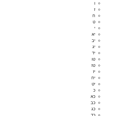
ו
ז
ח
ט
י
יא
יב
יג
יד
טו
טז
יז
יח
יט
כ
כא
כב
כג
כד