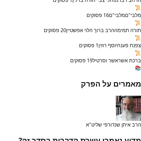
📜
מלבי"ם
מלבי"ם
16
פסוקים
📜
תורה תמימה
הרב ברוך הלוי אפשטיין
20
פסוקים
📜
צפנת פענח
יוסף רוזין
1
פסוקים
📜
ברכת אשר
אשר וסרטיל
19
פסוקים
📚
מאמרים על הפרק
הרב איתן שנדורפי שליט"א
מדוע נאמרו עשרת הדברות בסדר זה?