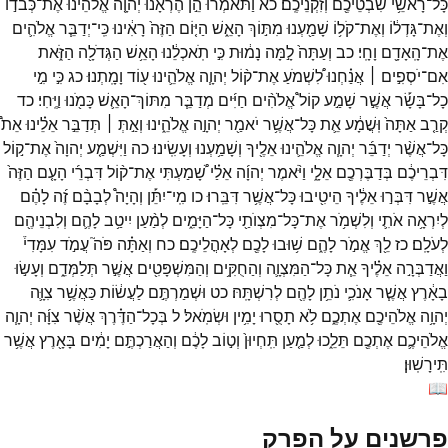
כָּל־
רָאשֵׁ֥י
שִׁבְטֵיכֶ֖ם
וְזִקְנֵיכֶֽם׃
כא
וַתֹּאמְר֗וּ
הֵ֣ן
הֶרְאָ֜נוּ
יְהוָ֤ה
אֱלֹהֵ֙ינוּ֙
אֶת־
כְּבֹד֣וֹ
וְאֶת־
גָּדְל֔וֹ
וְאֶת־
קֹל֥וֹ
שָׁמַ֖עְנוּ
מִתּ֣וֹךְ
הָאֵ֑שׁ
הַיּ֤וֹם
הַזֶּה֙
רָאִ֔ינוּ
כִּֽי־
יְדַבֵּ֧ר
אֱלֹהִ֛ים
אֶת־
הָֽאָדָ֖ם
וָחָֽי׃
כב
וְעַתָּה֙
לָ֣מָּה
נָמ֔וּת
כִּ֣י
תֹֽאכְלֵ֔נוּ
הָאֵ֥שׁ
הַגְּדֹלָ֖ה
הַזֹּ֑את
אִם־
יֹסְפִ֣ים ׀
אֲנַ֗חְנוּ
לִ֠שְׁמֹעַ
אֶת־
ק֨וֹל
יְהוָ֧ה
אֱלֹהֵ֛ינוּ
ע֖וֹד
וָמָֽתְנוּ׃
כג
כִּ֣י
מִ֣י
כָל־
בָּשָׂ֡ר
אֲשֶׁ֣ר
שָׁמַ֣ע
קוֹל֩
אֱלֹהִ֨ים
חַיִּ֜ים
מְדַבֵּ֧ר
מִתּוֹךְ־
הָאֵ֛שׁ
כָּמֹ֖נוּ
וַיֶּֽחִי׃
כד
קְרַ֤ב
אַתָּה֙
וּֽשֲׁמָ֔ע
אֵ֛ת
כָּל־
אֲשֶׁ֥ר
יֹאמַ֖ר
יְהוָ֣ה
אֱלֹהֵ֑ינוּ
וְאַ֣תְּ ׀
תְּדַבֵּ֣ר
אֵלֵ֗ינוּ
אֵת֩
כָּל־
אֲשֶׁ֨ר
יְדַבֵּ֜ר
יְהוָ֧ה
אֱלֹהֵ֛ינוּ
אֵלֶ֖יךָ
וְשָׁמַ֥עְנוּ
וְעָשִֽׂינוּ׃
כה
וַיִּשְׁמַ֤ע
יְהוָה֙
אֶת־
ק֣וֹל
דִּבְרֵיכֶ֔ם
בְּדַבֶּרְכֶ֖ם
אֵלָ֑י
וַיֹּ֨אמֶר
יְהוָ֜ה
אֵלַ֗י
שָׁ֠מַעְתִּי
אֶת־
ק֨וֹל
דִּבְרֵ֜י
הָעָ֤ם
הַזֶּה֙
אֲשֶׁ֣ר
דִּבְּר֣וּ
אֵלֶ֔יךָ
הֵיטִ֖יבוּ
כָּל־
אֲשֶׁ֥ר
דִּבֵּֽרוּ׃
כו
מִֽי־
יִתֵּ֡ן
וְהָיָה֩
לְבָבָ֨ם
זֶ֜ה
לָהֶ֗ם
לְיִרְאָ֥ה
אֹתִ֛י
וְלִשְׁמֹ֥ר
אֶת־
כָּל־
מִצְוֺתַ֖י
כָּל־
הַיָּמִ֑ים
לְמַ֨עַן
יִיטַ֥ב
לָהֶ֛ם
וְלִבְנֵיהֶ֖ם
לְעֹלָֽם׃
כז
לֵ֖ךְ
אֱמֹ֣ר
לָהֶ֑ם
שׁ֥וּבוּ
לָכֶ֖ם
לְאָהֳלֵיכֶֽם׃
כח
וְאַתָּ֗ה
פֹּה֮
עֲמֹ֣ד
עִמָּדִי֒
וַאֲדַבְּרָ֣ה
אֵלֶ֗יךָ
אֵ֧ת
כָּל־
הַמִּצְוָ֛ה
וְהַחֻקִּ֥ים
וְהַמִּשְׁפָּטִ֖ים
אֲשֶׁ֣ר
תְּלַמְּדֵ֑ם
וְעָשׂ֣וּ
בָאָ֔רֶץ
אֲשֶׁ֧ר
אָנֹכִ֛י
נֹתֵ֥ן
לָהֶ֖ם
לְרִשְׁתָּֽהּ׃
כט
וּשְׁמַרְתֶּ֣ם
לַעֲשׂ֔וֹת
כַּאֲשֶׁ֥ר
צִוָּ֛ה
יְהוָ֥ה
אֱלֹהֵיכֶ֖ם
אֶתְכֶ֑ם
לֹ֥א
תָסֻ֖רוּ
יָמִ֥ין
וּשְׂמֹֽאל׃
ל
בְּכָל־
הַדֶּ֗רֶךְ
אֲשֶׁ֨ר
צִוָּ֜ה
יְהוָ֧ה
אֱלֹהֵיכֶ֛ם
אֶתְכֶ֖ם
תֵּלֵ֑כוּ
לְמַ֤עַן
תִּֽחְיוּן֙
וְט֣וֹב
לָכֶ֔ם
וְהַאֲרַכְתֶּ֣ם
יָמִ֔ים
בָּאָ֖רֶץ
אֲשֶׁ֥ר
תִּֽירָשֽׁוּן׃
📖
פרשנים על הפרק