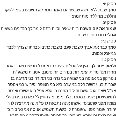
פסוק
יא
:
סמך שבת ללא תשא שבשניהם נאמר חלול לא תשבעו בשמי לשקר
וחללת. מחלליה מות יומת:
פסוק
יב
:
שמור את יום השבת
ר"ת שאיה וס"ת רתם לומר לך הנדונים בשאיה
וגחלי רתם נוחין בשבת:
פסוק
טז
:
סמך כבד את אביך לשבת שגם בשבת כתיב וכבדתו שצריך לכבדו
במאכל וכסות:
פסוק
טז
:
ולמען ייטב לך
תגין על הטי"ת שעברתו אמו ט' חדשים ואביו ואמו
נזהרו מט' מדות האמורות בנדרים וזה סימנם אסנ"ת משגע"ח
נוטריקון בני אנוסה בני שנואה בני נדה בני תמורה בני מריבה בני
שכרות בני גרושת הלב בני ערבוביא בני חצופה. פירוש בני אנוסה
אצ"ל שאם אנס אשה והוליד ממנה בן אלא אפי' היא אשתו ואנסה
לתשמיש וכן שנינו במסכת כלה מפני מה הוויין לי' לאדם בנים בעלי
מומין מפני שתובעה ואשתו אינה נתבעת לו פי' אינה מתרצית לו ר'
יהודה אומר מפני שאומרת לו בשעת תשמיש אנוסה אני וא"ב רוצ'
ואינה רוצה וכן איתא בעירובין כל הכופה אשתו לדבר מצוה נקרא