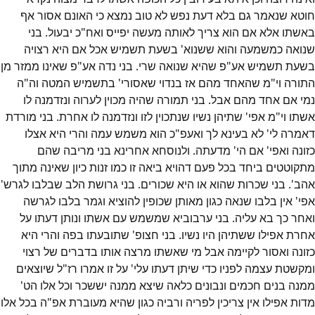
חוטא שנאמר גם בלא דעת נפש לא טוב נמצא כי האונם אסור אף
באשתו אלא אם הוא צריך לאותה מעשה יפייס ואח"כ יבעול. בני
שנואה כמשמעה והוא ששנוא' בשעת תשמיש אכל אם היא רצויה
בשעת תשמיש אע"פ שהיא שנואה שרי. בני נדה אע"פ שאינו ממזר מן
התורה וי"מ שהאחד מהם אז בנדוי שאסורי' בתשמיש המטה וה"ה
נמי אם אחד מהם אבל. בני תמורה שהיה מכוין לערוה ונזדמנה לו
אשתו וי"מ אפי' שתיהן נשיו שנתכוין לזו ונזדמנה לו אחרת. בני מורדת
דאמרה לי' לא בעינא לך ואעפ"כ הוא משמש עמה והרי היא אצלו
כזונה ואפי' אם הי' מדעתה. ולנוסחא אחרינא בני מריבה שהם
מתקוטטים ביחד בכל פעם דהויא ביאה זו כמו זנות כיון שאינה מתוך
אהב'. בני שכרות שהוא או היא שכורים. בני גרושת הלב שבלבו לגרש'
אפי' אין בלבו שנאה כגון מאותן שכופין להוציא וגמר בלבו לגרשה
ואחר כך בא עליה. בני ערבוביא שמשמש עם אשתו ונותן דעתו על
אחרת אפילו ששתיהן היו נשיו. בני חצופ' שתובעתו בפה והרי היא
כזונה ואסור לקיימה אבל מי שאשתו מרצה אותו בדברים של רצוי
ומקשטת עצמה לפניו כדי שיתן דעתו עלי' על זו אמרו רז"ל שיוצאים
ממנה בנים חכמים ונבונים כלאה שיצא ממנה יששכר וכל אלו הט'
מדות אפילו אין צריכין לפריה ורביה כגון שהיא מעוברת אפ"ה בכל אלו