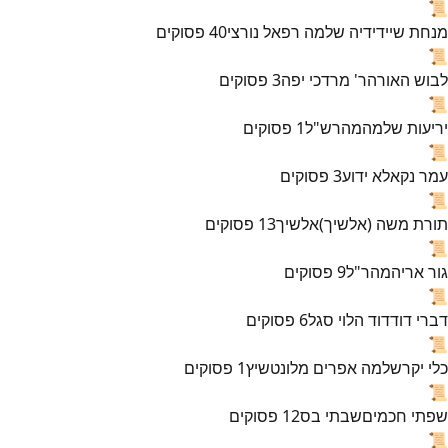
📜
מנחת שי
ידידיה שלמה רפאל נורצי
40
פסוקים
📜
לבוש האורה
ר' מרדכי יפה
3
פסוקים
📜
יריעות שלמה
מהרש"ל
1
פסוקים
📜
עמר נקא
לא ידוע
3
פסוקים
📜
תורת משה (אלשיך)
אלשיך
13
פסוקים
📜
גור אריה
מהר"ל
9
פסוקים
📜
דברי דוד
דוד הלוי סגל
6
פסוקים
📜
כלי יקר
שלמה אפרים מלונטשיץ
1
פסוקים
📜
שפתי חכמים
שבתי בס
12
פסוקים
📜