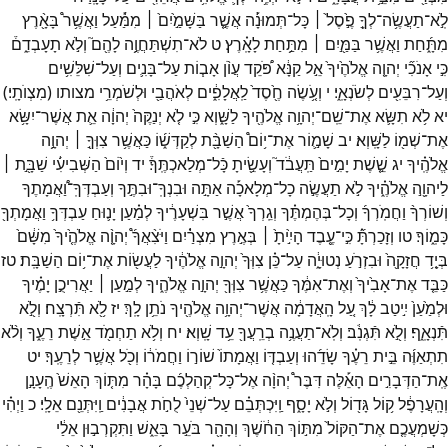
לֹֽ֣א־
תַעֲשֶׂ֥ה־
לְךָ֥֣
פֶ֣֙סֶל֙ ׀
כָּל־
תְּמוּנָ֔֡ה
אֲשֶׁ֤֣ר
בַּשָּׁמַ֣֙יִם֙ ׀
מִמַּ֔֡עַל
וַאֲשֶׁ֥ר֩
בָּאָ֖֨רֶץ
מִתָּ֑֜חַת
וַאֲשֶׁ֥ר
בַּמַּ֖֣יִם ׀
מִתַּ֥֣חַת
לָאָֽ֗רֶץ׃
ט
לֹא־
תִשְׁתַּחֲוֶ֥֣ה
לָהֶ֖ם֮
וְלֹ֣א
תָעָבְדֵ֑ם֒
כִּ֣י
אָנֹכִ֞י
יְהוָ֤ה
אֱלֹהֶ֙יךָ֙
אֵ֣ל
קַנָּ֔א
פֹּ֠קֵד
עֲוֺ֨ן
אָב֧וֹת
עַל־
בָּנִ֛ים
וְעַל־
שִׁלֵּשִׁ֥ים
וְעַל־
רִבֵּעִ֖ים
לְשֹׂנְאָֽ֑י׃
י
וְעֹ֤֥שֶׂה
חֶ֖֙סֶד֙
לַֽאֲלָפִ֑֔ים
לְאֹהֲבַ֖י
וּלְשֹׁמְרֵ֥י
מצותו
(
מִצְוֺתָֽי׃
)
יא
לֹ֥א
תִשָּׂ֛א
אֶת־
שֵֽׁם־
יְהוָ֥ה
אֱלֹהֶ֖יךָ
לַשָּׁ֑וְא
כִּ֣י
לֹ֤א
יְנַקֶּה֙
יְהוָ֔ה
אֵ֛ת
אֲשֶׁר־
יִשָּׂ֥א
אֶת־
שְׁמ֖וֹ
לַשָּֽׁוְא׃
יב
שָׁמ֣֛וֹר
אֶת־
י֥וֹם֩
הַשַׁבָּ֖֨ת
לְקַדְּשׁ֑֜וֹ
כַּאֲשֶׁ֥ר
צִוְּךָ֖֣ ׀
יְהוָ֥֣ה
אֱלֹהֶֽ֗יךָ
יג
שֵׁ֤֣שֶׁת
יָמִ֣ים֙
תַּֽעֲבֹ֔ד֮
וְעָשִׂ֖֣יתָ
כָּֿל־
מְלַאכְתֶּֽךָ֒׃
יד
וְי֙וֹם֙
הַשְּׁבִיעִ֜֔י
שַׁבָּ֖֣ת ׀
לַיהוָ֖֣ה
אֱלֹהֶ֑֗יךָ
לֹ֣א
תַעֲשֶׂ֣ה
כָל־
מְלָאכָ֡ה
אַתָּ֣ה
וּבִנְךָֽ־
וּבִתֶּ֣ךָ
וְעַבְדְּךָֽ־
וַ֠אֲמָתֶךָ
וְשׁוֹרְךָ֨
וַחֲמֹֽרְךָ֜
וְכָל־
בְּהֶמְתֶּ֗ךָ
וְגֵֽרְךָ֙
אֲשֶׁ֣ר
בִּשְׁעָרֶ֔יךָ
לְמַ֗עַן
יָנ֛וּחַ
עַבְדְּךָ֥
וַאֲמָתְךָ֖
כָּמֽ֑וֹךָ׃
טו
וְזָכַרְתָּ֞֗
כִּ֣י־
עֶ֤֥בֶד
הָיִ֣֙יתָ֙ ׀
בְּאֶ֣רֶץ
מִצְרַ֔֗יִם
וַיֹּצִ֨אֲךָ֜֩
יְהוָ֤֨ה
אֱלֹהֶ֤֙יךָ֙
מִשָּׁ֔ם֙
בְּיָ֤֥ד
חֲזָקָ֖ה֙
וּבִזְרֹ֣עַ
נְטוּיָ֑֔ה
עַל־
כֵּ֗ן
צִוְּךָ֙
יְהוָ֣ה
אֱלֹהֶ֔יךָ
לַעֲשׂ֖וֹת
אֶת־
י֥וֹם
הַשַׁבָּֽת׃
טז
כַּבֵּ֤ד
אֶת־
אָבִ֙יךָ֙
וְאֶת־
אִמֶּ֔ךָ
כַּאֲשֶׁ֥ר
צִוְּךָ֖
יְהוָ֣ה
אֱלֹהֶ֑יךָ
לְמַ֣עַן ׀
יַאֲרִיכֻ֣ן
יָמֶ֗יךָ
וּלְמַ֙עַן֙
יִ֣יטַב
לָ֔ךְ
עַ֚ל
הָֽאֲדָמָ֔ה
אֲשֶׁר־
יְהוָ֥ה
אֱלֹהֶ֖יךָ
נֹתֵ֥ן
לָֽךְ׃
יז
לֹ֥֖א
תִּֿרְצָֽח׃
וְלֹ֖֣א
תִּֿנְאָֽ֑ף׃
וְלֹ֖֣א
תִּֿגְנֹֽ֔ב׃
וְלֹֽא־
תַעֲנֶ֥ה
בְרֵֽעֲךָ֖
עֵ֥ד
שָֽׁוְא׃
יח
וְלֹ֥א
תַחְמֹ֖ד
אֵ֣שֶׁת
רֵעֶ֑ךָ
וְלֹ֨א
תִתְאַוֶּ֜ה
בֵּ֣ית
רֵעֶ֗ךָ
שָׂדֵ֜הוּ
וְעַבְדּ֤וֹ
וַאֲמָתוֹ֙
שׁוֹר֣וֹ
וַחֲמֹר֔וֹ
וְכֹ֖ל
אֲשֶׁ֥ר
לְרֵעֶֽךָ׃
יט
אֶֽת־
הַדְּבָרִ֣ים
הָאֵ֡לֶּה
דִּבֶּר֩
יְהוָ֨ה
אֶל־
כָּל־
קְהַלְכֶ֜ם
בָּהָ֗ר
מִתּ֤וֹךְ
הָאֵשׁ֙
הֶֽעָנָ֣ן
וְהָֽעֲרָפֶ֔ל
ק֥וֹל
גָּד֖וֹל
וְלֹ֣א
יָסָ֑ף
וַֽיִּכְתְּבֵ֗ם
עַל־
שְׁנֵי֙
לֻחֹ֣ת
אֲבָנִ֔ים
וַֽיִּתְּנֵ֖ם
אֵלָֽי׃
כ
וַיְהִ֗י
כְּשָׁמְעֲכֶ֤ם
אֶת־
הַקּוֹל֙
מִתּ֣וֹךְ
הַחֹ֔שֶׁךְ
וְהָהָ֖ר
בֹּעֵ֣ר
בָּאֵ֑שׁ
וַתִּקְרְב֣וּן
אֵלַ֔י