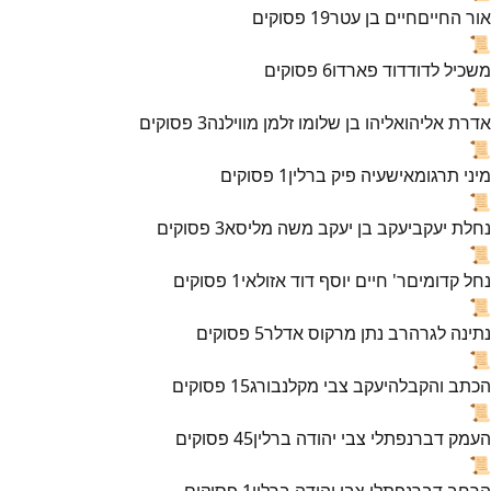
אור החיים
חיים בן עטר
19
פסוקים
📜
משכיל לדוד
דוד פארדו
6
פסוקים
📜
אדרת אליהו
אליהו בן שלומו זלמן מווילנה
3
פסוקים
📜
מיני תרגומא
ישעיה פיק ברלין
1
פסוקים
📜
נחלת יעקב
יעקב בן יעקב משה מליסא
3
פסוקים
📜
נחל קדומים
ר' חיים יוסף דוד אזולאי
1
פסוקים
📜
נתינה לגר
הרב נתן מרקוס אדלר
5
פסוקים
📜
הכתב והקבלה
יעקב צבי מקלנבורג
15
פסוקים
📜
העמק דבר
נפתלי צבי יהודה ברלין
45
פסוקים
📜
הרחב דבר
נפתלי צבי יהודה ברלין
1
פסוקים