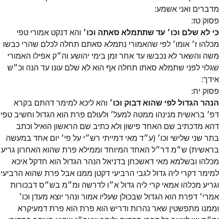
מדברים ואני אשמע:
פסוק
טז
:
כי לא שלם וכו׳ עד שתתמלא סאתה וכו׳
והא דנקט אמורי טפי
מכלהו ז׳ אומו׳ לפי שהאמורי נתמלא סאתם תחלה לכלם שהרי כבשו
משה והשאר לא נכבשו עד אחר זמן בימי יהושע וה״ק אפילו האמורי
שגלוי לפני שתמלא סאתו תחלה אף הוא לא שלם עונו עד הנה וכ״ש
אידך:
פסוק
יח
:
הנהר הגדול לפי שהוא דבוק וכו׳
והא ליכא למימר דהתם בקרא
דפ׳ בראשית מנינהו ממטה למעל׳ ולעולם פרת הוא הגדול וחשיב טפי
דהא מדכתיב שם האחד פישון ולא כתיב שם הראשון הואיל וכתב
בתר שני שלישי וכו׳ (ע״ד מאי דמייתי רש״י על פי׳ יום אחד במעשה
בראשית) ש״מ דר״ל האחד המיוחד וממילא פרת שהוא האחרון גריע
מכלהו ובשלמא מאי דאשכחן בדניאל הנהר הגדול הוא חדקל איכא
למימר דקרי ליה גדול לגבי הרביעי דקטן ממנו אבל פרת שהוא הרביעי
וגריע מכלהו אמאי קרי ליה גדול א״ו לדרשה ומ״מ בש״ס דבכורות
אמרי׳ דפרת הוא הגדול שבכולן שעליו אמור ונהר יוצא מעדן וכו׳
וממנו מתפשטין שאר נהרות ודריש הוא פרת הוא פרת דמעיקרא