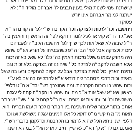
דהוי כגברא אחרינא ולכך שאל במה אדע וכו׳ כלו׳ מאן יימר דאע״ג
שישתנה שמי לשנות מזלי בענין הבנים לו׳ אברהם מוליד ה״נ לא
ישתנה למימר אברהם אינו יורש:
פסוק
ו
:
ויחשבה וכו׳ לזכות ולצדקה וכו׳
הקדים רש״י לפ׳ זה קודם הד״א
אע״ג דהד״א קאי אדלעיל לומר דדוקא לפי׳ זה הראשון דוהאמין בה׳
ר״ל שבזה לא שאל אות לכך שייך לפ׳ ויחשבה הקב״ה לאברהם
לזכות ולצדקה אבל לפי׳ הב׳ ה״פ כשהבטיחו על הזרע אע״פ שהוא
היה מחזיק עצמו משולל מזכות האמין בה׳ כלו׳ לא שאל באיזה זכות
אלא חשבה להקב״ה לצדקה כלו׳ שיחוננו זה בצדקה בלא זכות וגם
נתינת הארץ יכול להיות בצדקה אבל על הקיום להתקיים זרעו בה שאל
באיזה זכות דהכי מסתבר ליה דודאי א״א להתקיים בה אם לא ע״י
זכות שהשיבו בזכות הקרבנות. ומה שהוצרך רש״י לד״א ה״ט דלפי׳
ראשון שא״א שאל אות א״כ מהו זה שהשיבו הקב״ה קחה לי עגלה
משולשת וכו׳ וכי זהו אות או מופת. ואם ר״ל קחה לי וכו׳ שע״י שיבתר
אותם בתוך יעבור שליח השכינה בין הבתרים לכרות עמו הברית והוא
האות מ״מ תיקשי מ״ט דוקא כל אלו המינים עגלה משולשת ועז וכו׳
דלפי׳ שני ניחא הכל שהוא לרמוז בו הקרבנות וכדלקמן בדברי רש״י.
ואמנם גם לד״א ק׳ דא״כ לא שייך תיבת אדע הול״ל במה אירשנה