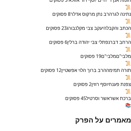
📜
נתינה לגר
הרב נתן מרקוס אדלר
8
פסוקים
📜
הכתב והקבלה
יעקב צבי מקלנבורג
23
פסוקים
📜
הרחב דבר
נפתלי צבי יהודה ברלין
6
פסוקים
📜
מלבי"ם
מלבי"ם
19
פסוקים
📜
תורה תמימה
הרב ברוך הלוי אפשטיין
12
פסוקים
📜
צפנת פענח
יוסף רוזין
2
פסוקים
📜
ברכת אשר
אשר וסרטיל
45
פסוקים
📚
מאמרים על הפרק