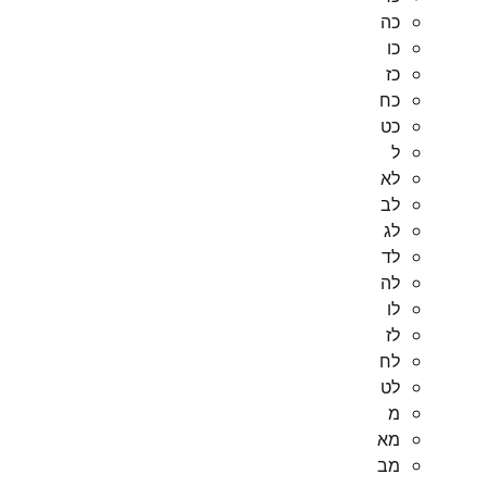
כה
כו
כז
כח
כט
ל
לא
לב
לג
לד
לה
לו
לז
לח
לט
מ
מא
מב