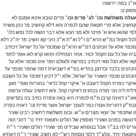
א״נ במה יירשוה:
פסוק
ט
:
עגלה משולשת וכו׳ לג׳ פרים וכו׳
פרים טובא איכא אמנם לא
קחשיב אלא פרי חטאת שהם לכפרה והא דלא קחשיב פר כהן משיח
לפי שהוא איש א׳ פרטי ולא מני הכא אלא דבר השוה לכל נפש כלו׳
לכל הקהל כמ״ש הרא״ם ז״ל וא״ת א״כ היכי קא חשיב פר יה״כ דלא
מכפר אלא על הכהנים דמ״ש הרא״ם שמכפר על כל ישראל דכתיב
ביה ועל כל עם הקהל יכפר. אחר המחילה ההוא קרא לאו אפר לחוד
קאי אלא הכל מאי דכתיב בפרשה ולעולם הפר אינו מכפר אלא על
הכהנים בלבד וכדתנן בהדיא בפ״א דשביעית דמה שהפר מכפר על
הכהנים מכפר השעיר על ישראל. אלא י״ל דכיון דמכפר על כל השבט
איקרי כפרת הקהל דשבט א׳ איקרי קהל כדאי׳ בהוריות ואפי׳ מאן
דלית ליה הכי מודה בכהנים דאיקרו קהל. והא דחשיב עגלה ערופה
אע״ג דאינה קרבן מ״מ לכפרה היא באה וכפרה כתיב בה בקדשים
ובפ״ק דהוריות אמרו כפר לעמך ישראל אשר פדית וכו׳ ראויה כפרה
זו שתכפר על יוצאי מצרים ע״ש. ובעז משלשת דחשיב רבינו שעיר
דנעשה בפנים ושעירי מוספין של רגלים וחטאת יחיד נר׳ דהכי הוה
גריס לה בב״ר אבל בנוסחא שבידינו מני שעירי רגלים ושעירי ר״ח
וחטאת יחיד. ונלע״ד דלפי נוסחת רש״י לא חשיב שעירי ר״ח דאתיא