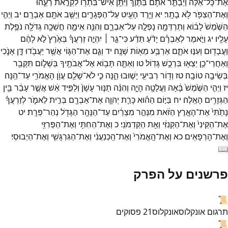
אֶת־
כָּל־
אֵ֗לֶּה
וַיְבַתֵּ֤ר
אֹתָם֙
בַּתָּ֔וֶךְ
וַיִּתֵּ֥ן
אִישׁ־
בִּתְר֖וֹ
לִקְרַ֣את
רֵעֵ֑הוּ
וְאֶת־
הַצִפֹּ֖ר
לֹ֥א
בָתָֽר׃
יא
וַיֵּ֥רֶד
הָעַ֖יִט
עַל־
הַפְּגָרִ֑ים
וַיַּשֵּׁ֥ב
אֹתָ֖ם
אַבְרָֽם׃
יב
וַיְהִ֤י
הַשֶּׁ֙מֶשׁ֙
לָב֔וֹא
וְתַרְדֵּמָ֖ה
נָפְלָ֣ה
עַל־
אַבְרָ֑ם
וְהִנֵּ֥ה
אֵימָ֛ה
חֲשֵׁכָ֥ה
גְדֹלָ֖ה
נֹפֶ֥לֶת
עָלָֽיו׃
יג
וַיֹּ֣אמֶר
לְאַבְרָ֗ם
יָדֹ֨עַ
תֵּדַ֜ע
כִּי־
גֵ֣ר ׀
יִהְיֶ֣ה
זַרְעֲךָ֗
בְּאֶ֙רֶץ֙
לֹ֣א
לָהֶ֔ם
וַעֲבָד֖וּם
וְעִנּ֣וּ
אֹתָ֑ם
אַרְבַּ֥ע
מֵא֖וֹת
שָׁנָֽה׃
יד
וְגַ֧ם
אֶת־
הַגּ֛וֹי
אֲשֶׁ֥ר
יַעֲבֹ֖דוּ
דָּ֣ן
אָנֹ֑כִי
וְאַחֲרֵי־
כֵ֥ן
יֵצְא֖וּ
בִּרְכֻ֥שׁ
גָּדֽוֹל׃
טו
וְאַתָּ֛ה
תָּב֥וֹא
אֶל־
אֲבֹתֶ֖יךָ
בְּשָׁל֑וֹם
תִּקָּבֵ֖ר
בְּשֵׂיבָ֥ה
טוֹבָֽה׃
טז
וְד֥וֹר
רְבִיעִ֖י
יָשׁ֣וּבוּ
הֵ֑נָּה
כִּ֧י
לֹא־
שָׁלֵ֛ם
עֲוֺ֥ן
הָאֱמֹרִ֖י
עַד־
הֵֽנָּה׃
יז
וַיְהִ֤י
הַשֶּׁ֙מֶשׁ֙
בָּ֔אָה
וַעֲלָטָ֖ה
הָיָ֑ה
וְהִנֵּ֨ה
תַנּ֤וּר
עָשָׁן֙
וְלַפִּ֣יד
אֵ֔שׁ
אֲשֶׁ֣ר
עָבַ֔ר
בֵּ֖ין
הַגְּזָרִ֥ים
הָאֵֽלֶּה׃
יח
בַּיּ֣וֹם
הַה֗וּא
כָּרַ֧ת
יְהוָ֛ה
אֶת־
אַבְרָ֖ם
בְּרִ֣ית
לֵאמֹ֑ר
לְזַרְעֲךָ֗
נָתַ֙תִּי֙
אֶת־
הָאָ֣רֶץ
הַזֹּ֔את
מִנְּהַ֣ר
מִצְרַ֔יִם
עַד־
הַנָּהָ֥ר
הַגָּדֹ֖ל
נְהַר־
פְּרָֽת׃
יט
אֶת־
הַקֵּינִי֙
וְאֶת־
הַקְּנִזִּ֔י
וְאֵ֖ת
הַקַּדְמֹנִֽי׃
כ
וְאֶת־
הַחִתִּ֥י
וְאֶת־
הַפְּרִזִּ֖י
וְאֶת־
הָרְפָאִֽים׃
כא
וְאֶת־
הָֽאֱמֹרִי֙
וְאֶת־
הַֽכְּנַעֲנִ֔י
וְאֶת־
הַגִּרְגָּשִׁ֖י
וְאֶת־
הַיְבוּסִֽי׃
📖
פרשנים על הפרק
📜
תרגום אונקלוס
אונקלוס
21
פסוקים
📜