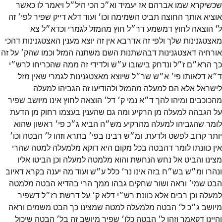
שכשיקרא שמו אברהם אז יעמיד וא״כ הכי היל״ל ויאמר לו כאשר
אוציא אותך החוצה תביט השמימה וכו׳ ועוד דלא דייק שפיר לפי׳ זה
ל׳ הוצאה לחוץ דמשמע דר״ל חוץ מהמזל לגמרי וכדא״ל צא
מאצטגנינות שלך ולפי זה אדרבא אין זה יוצא מענין האצטגנינות דהכי
אורחיה דאצטגנינות דבהשתנות השם משתנה המזל וכמו שהק׳ על זה
כך הרא״ם ז״ל ונדחק בישובו ע״ש ולדידי זה ממה שהכריחו לרש״י
ד״א דלאותו פי׳ א״ש שר״ל שיוצא מאצטגנינות לגמרי שאין מזל
לישראל אלא הם למעלה מהמזל ולהודיעו זה הגביהו למעלה
מהכוכבים ומיהו להך ד״א נמי ק׳ דל׳ הוצאה לחוץ אינו מיושב שפיר
על הגבהה למעלה מן הרקיע ומה גם שהענין בעצמו רחוק מן הדעת
לומר שהגביהו למעלה מהרקיע מש״ה הביא ג״כ פי׳ ראשון שהוא
יותר קרוב לפשט ולדעת. ומ״ש רבינו בפי׳ בתרא וזהו ל׳ הבטה וכו׳
אין כוונתו לומר דהבטה בכל מקום היא דוקא מלמעלה למטה שהרי
מצינו והביט אל נחש הנחשת והוא מלמטה למעלה וכן הביטו אליו
ונהרו ומ״ש בש״ח בזה אינו נר׳ כלל ע״ש ועוד מה יענה בקרא דאיוב
הבט שמי׳ וראה ושור שחקים גבהו ממך הרי בהדיא הבטה מלמטה
למעלה וכן רבים אלא כוונת רש״י דלא ק׳ על דרשת רז״ל דשפיר
מיושב ג״כ ל׳ הבטה מלמעלה למטה שמצינו כך הבט משמים וראה
והיינו דקאמר וזהו ל׳ הבטה כלו׳ שפיר מיושב זה בל׳ הבטה שיכול