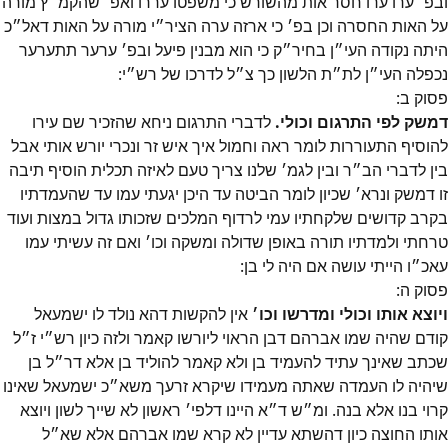
ובפ׳ ערו ערו חסר אות מהשורש כי משפטו עררו ואפ׳ שהקמ״ץ מורה
על האות החסרה וכן בפ׳ כי ארזה ערה הציר״י מורה על האות דאל״כ
היתה נקודה העי״ן בחיר״ק כי הוא מבנין פיעל ובפ׳ ערער תתערער
נכפלה העי״ן לת״ת הלשון כך צ״ל לדרכו של רש״י:
פסוק
ב
:
דמשק לפי התרגום וכולי.
לדברי התרגום ניחא שהזכיר שם עירו
להוסיף התעוררות לומר ראה וחמול איך איש זר ונכרי יורש אותי אבל
בין לדברי הב״ר ובין לגמ׳ שלנו צריך טעם לאיזה תכלית הוסיף תיבה
זו דמשק ונרא׳ שכיון לומר הביטה עד היכן יגעתי עמו עד שהעמדתיו
בקרב קדושים שלקחתיו עמי לרדוף המלכים שזכותו גדול במצות ועוד
טרחתי ולמדתיו תורה באופן שדולה ומשקה וכו׳ ואם זה עשיתי עמו
עאכ״ו הייתי עושה אם היה לי בן:
פסוק
ה
:
ויוצא אותו וכולי ומדרשו וכו׳
אין להקשות דהא נולד לו ישמעאל
קודם שהיה שמו אברהם דבן הראוי ליורשו קאמר ולזה כיון רש״י ז״ל
שכתב שאינך עתיד להעמיד בן ולא קאמר להוליד בן אלא דר״ל בן
שיהיה לו העמדה שאתה מעמידו שיקרא זרעך משא״כ ישמעאל שאינו
קרוי בנו אלא בנה. ומ״ש ד״א היינו דלפי׳ ראשון לא שייך לשון ויוצא
אותו החוצה כיון דהשתא עדיין לא קרא שמו אברהם אלא שא״ל