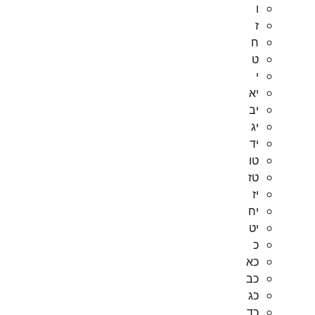
ו
ז
ח
ט
י
יא
יב
יג
יד
טו
טז
יז
יח
יט
כ
כא
כב
כג
כד