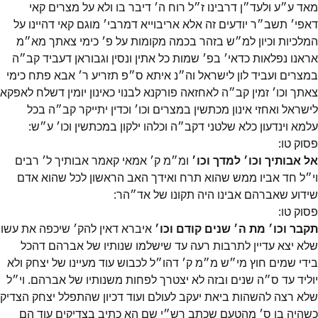
מאד ע״ע ולעד״ן דרבינו ז״ל רוח ה׳ דיבר בו ולא על מצרים קאי
דאפי׳ תשב״ר יודעים זה אלא אריבוייא דמרבי׳ מוגם קאי דהיינו על
המלכיות וכיון למ״ש בזהר בכמה מקומות על פ׳ כימי צאתך מא״מ
אראנו נפלאות כדאי׳ בפ׳ שמות כל אתין ונסין וגבוראן דעביד קב״ה
במצרים ועביד לון לישראל וה״נ איתא ס״פ תזריע ר׳ אבא פתח כימי
צאתך וכו׳ זמין קב״ה לאחזאה פורקנא לבנוי כאינון יומין דשלח לאפקא
לישראל ואחזי אינון מכתשין במצרים וכו׳ וכדין יתייקר קב״ה בכל
עלמא וינדעון כלא שלטני דקב״ה וכלהו ילקון במכתשין וכו׳ ע״ש:
פסוק
טו
:
אל אבותיך וכו׳ למדך וכו׳
ומ״מ ק׳ אמאי קאמר אבותיך ל׳ רבים
וי״ל חד אביו ממש שהוא תרח ואידך האב הראשון לכל שהוא אדם
שידוע שאברהם אבינו היה תקונו של אד״הר:
פסוק
טו
:
תקבר וכו׳ מת ה׳ שנים קודם וכו׳
איברא דאין להק׳ שיכפה את עשו
שלא יצא עדיין לתרבות רעה עד שישלמו שנותיו של אברהם דהכל
בידי שמים חוץ מי״ש מ״מ ק׳ דהו״ל לכבוש עוד מעיינו של יצחק ולא
יוליד עד ס״ה שנים ובזה לא יצטרך לפחות משנותיו של אברהם. וי״ל
שלא רצה להשהות ביאת יעקב לעולם ועוד דכיון שהתפלל יצחק הצדיק
כשהיה בן ס׳ מהטעם שכתב רש״י שם הא כתיב בצדיקים עוד הם