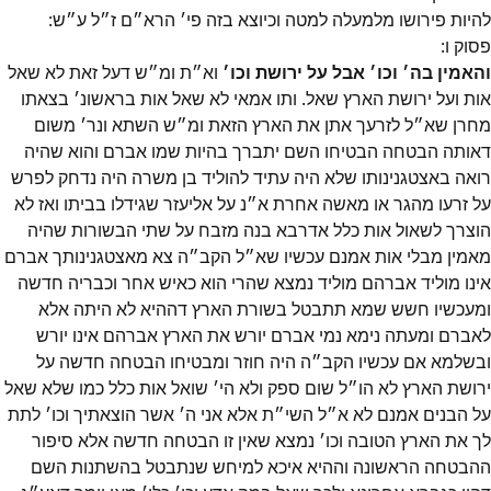
להיות פירושו מלמעלה למטה וכיוצא בזה פי׳ הרא״ם ז״ל ע״ש:
פסוק
ו
:
והאמין בה׳ וכו׳ אבל על ירושת וכו׳
וא״ת ומ״ש דעל זאת לא שאל
אות ועל ירושת הארץ שאל. ותו אמאי לא שאל אות בראשונ׳ בצאתו
מחרן שא״ל לזרעך אתן את הארץ הזאת ומ״ש השתא ונר׳ משום
דאותה הבטחה הבטיחו השם יתברך בהיות שמו אברם והוא שהיה
רואה באצטגנינותו שלא היה עתיד להוליד בן משרה היה נדחק לפרש
על זרעו מהגר או מאשה אחרת א״נ על אליעזר שגידלו בביתו ואז לא
הוצרך לשאול אות כלל אדרבא בנה מזבח על שתי הבשורות שהיה
מאמין מבלי אות אמנם עכשיו שא״ל הקב״ה צא מאצטגנינותך אברם
אינו מוליד אברהם מוליד נמצא שהרי הוא כאיש אחר וכבריה חדשה
ומעכשיו חשש שמא תתבטל בשורת הארץ דההיא לא היתה אלא
לאברם ומעתה נימא נמי אברם יורש את הארץ אברהם אינו יורש
ובשלמא אם עכשיו הקב״ה היה חוזר ומבטיחו הבטחה חדשה על
ירושת הארץ לא הו״ל שום ספק ולא הי׳ שואל אות כלל כמו שלא שאל
על הבנים אמנם לא א״ל השי״ת אלא אני ה׳ אשר הוצאתיך וכו׳ לתת
לך את הארץ הטובה וכו׳ נמצא שאין זו הבטחה חדשה אלא סיפור
ההבטחה הראשונה וההיא איכא למיחש שנתבטל בהשתנות השם