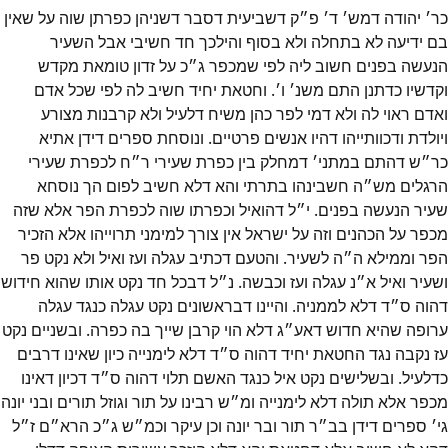
כר׳ יהודה דמש׳ ד׳ פ״ק דשביעית דסבר דשניהן כפרתן שוה על שאין
בם ידיעה לא בתחלה ולא בסוף והילכך חד חשיבי אבל השעיר
הנעשה בפנים חשוב ליה לפי שמכפר ג״כ על זדון טומאת מקדש
וקדשיו כדתנן התם משנ׳ ו׳. וחטאת יחיד חשיב לה לפי שכל אדם
ואדם ראוי לה ולא דמי לפר כהן משיח דלעיל ולא קרבנות מצורע
ויולדת ודכוותייהו דהיו אנשים פרטיים. ונוסחת ספרים דידן אתיא
כר״ש דהתם במתני׳ דמחלק בין כפרת שעירי ר״ח לכפרת שעירי
הרגלים מש״ה חשבינהו בתרתי והא דלא חשיב לפום הך נוסחא
שעיר הנעשה בפנים. י״ל דהואיל וכפרתו שוה לכפרת הפר אלא שזה
מכפר על הכהנים וזה על ישראל אין צורך למימני תרוייהו אלא הזכיר
הפר וממילא ה״ה לשעיר. והטעם דכתיב עגלה ועז ואיל ולא נקט פר
ושעיר ואיל א״נ עגלה ועז וכבשה. נ״ל דבכל חד נקט אותו שהוא חידוש
דהוה ס״ד דלא לממניה. והיינו דבראשונים נקט עגלה כנגד עגלה
ערופה שהיא חדוש דאע״ג דלא הוי קרבן שייך בה כפרה. ובשניים נקט
עז נקבה נגד החטאת יחיד דהוה ס״ד דלא לימנייה כיון שאינו דרבים
כדלעיל. ובשלישים נקט איל כנגד האשם תלוי דהוה ס״ד דכיון דאינו
מכפר אלא תולה דלא לימנייה ומ״ש רבינו על תור וגוזל תורים ובני יונה
גי׳ ספרים דידן בב״ר תור ובר יונה וכן עיקר וכמ״ש ג״כ הרא״ם ז״ל