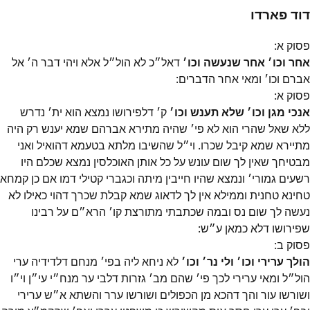
דוד פארדו
פסוק
א
:
אחר וכו׳ אחר שנעשה וכו׳
דאל״כ לא הול״ל אלא ויהי דבר ה׳ אל
אברם וכו׳ ומאי אחר הדברים:
פסוק
א
:
אנכי מגן וכו׳ שלא תענש וכו׳
ק׳ דלפירושו נמצא הוא ית׳ נדרש
ללא שאל שהרי הוא לא פי׳ שהיה מתירא אברהם שמא יענש רק היה
מתיירא שמא קיבל שכרו. וי״ל שהשיבו מלתא בטעמא דהואיל ואני
מבטיחך שאין לך שום עונש על כל אותן האוכלסין נמצא שכלם היו
רשעים גמורי׳ ונמצא שהיו חייבין מיתה וכגברי קטילי דמו אם כן קמחא
טחינא טחנית וממילא אין לך לדאוג שמא קבלת שכרך דהוי כאילו לא
נעשה לך שום נס ובמה שכתבתי מתורצת קו׳ הרא״ם על רבינו
שפירושו דלא כמאן ע״ש:
פסוק
ב
:
הולך ערירי וכו׳ ולי נר׳ וכו׳
לא ניחא ליה בפי׳ מנחם דלדידיה ערי
הול״ל ומאי ערירי לכך פי׳ שהם מב׳ גזרות דלבי ער מנח״י עי״ן וי״ו
ושורשו עור והך דהכא מן הכפולים ושורשו ערר והשתא א״ש ערירי