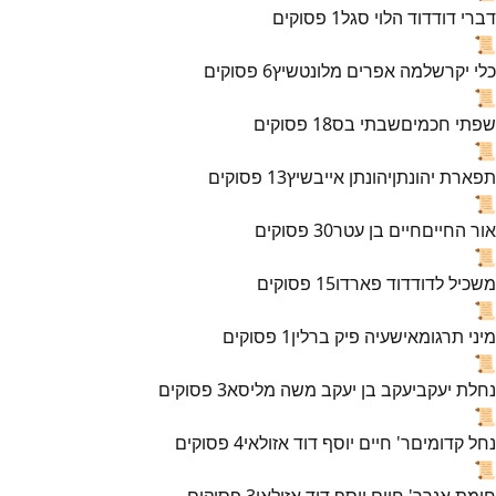
דברי דוד
דוד הלוי סגל
1
פסוקים
📜
כלי יקר
שלמה אפרים מלונטשיץ
6
פסוקים
📜
שפתי חכמים
שבתי בס
18
פסוקים
📜
תפארת יהונתן
יהונתן אייבשיץ
13
פסוקים
📜
אור החיים
חיים בן עטר
30
פסוקים
📜
משכיל לדוד
דוד פארדו
15
פסוקים
📜
מיני תרגומא
ישעיה פיק ברלין
1
פסוקים
📜
נחלת יעקב
יעקב בן יעקב משה מליסא
3
פסוקים
📜
נחל קדומים
ר' חיים יוסף דוד אזולאי
4
פסוקים
📜
חומת אנך
ר' חיים יוסף דוד אזולאי
3
פסוקים