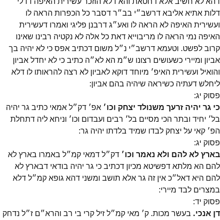
דהא לא חשיב אלא דחטאת והא דלא הוזכר עשירית האיפה דדלי
דלות אתיא אליבא דרשב״י בב״ר דסבר כל הכפרות הראה לו
ועשירית האיפה לא הראה לו ואע״ג דרבנן פליגי ואמרו דעשירית
האיפה נמי הראה לו מריבוייא דאת כל אלה לא נקטיה רבינו שאינו
קרוב לפשט. וטעמא דרשב״י נ״ל משום דכתיב אפס כי לא יהיה בך
אביון ומיירי כשעושים רצונו ש״מ הא לא״ה כתיב כי לא יחדל אביון
והואיל ועשירית האיפ׳ מיוחד דוקא לאביון לא רצה להראותו לו דלא
ליחלש דעתיה כשיראה שיהיה בהם אביון:
פסוק
יג
:
כי גר יהיה זרעך משנולד יצחק וכו׳
אפ׳ דק״ל אמאי כתיב גר יהיה
בל׳ יחיד ובתר הכי מסיים בל׳ רבים ועבדום וכו׳ וניחא ליה דתחלת
הפ׳ קאי על יצחק לבדו שמיד בלדתו יהיה גר:
פסוק
יג
:
בארץ לא להם ולא נאמר וכו׳
דק״ל דמאי קמ״ל באמרו בארץ לא
להם הא מלתא דפשיטא מכיון דכתיב כי גר יהיה בודאי דבארץ לא
להם היא דאל״כ אין זה גר אלא תושב ומשני דהא גופא קמ״ל דלא
במצרים לבד מיירי:
פסוק
יד
:
דן אנכי.
בעשר מכות. ק׳ מאי קמ״ל זיל קרי בי רב והרא״ם ז״ל נדחק