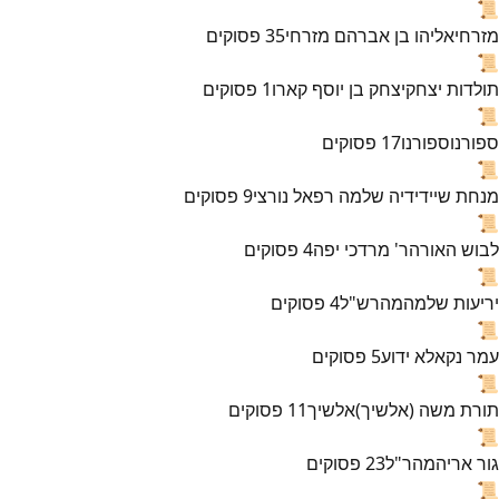
📜
מזרחי
אליהו בן אברהם מזרחי
35
פסוקים
📜
תולדות יצחק
יצחק בן יוסף קארו
1
פסוקים
📜
ספורנו
ספורנו
17
פסוקים
📜
מנחת שי
ידידיה שלמה רפאל נורצי
9
פסוקים
📜
לבוש האורה
ר' מרדכי יפה
4
פסוקים
📜
יריעות שלמה
מהרש"ל
4
פסוקים
📜
עמר נקא
לא ידוע
5
פסוקים
📜
תורת משה (אלשיך)
אלשיך
11
פסוקים
📜
גור אריה
מהר"ל
23
פסוקים
📜