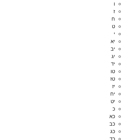
ו
ז
ח
ט
י
יא
יב
יג
יד
טו
טז
יז
יח
יט
כ
כא
כב
כג
כד