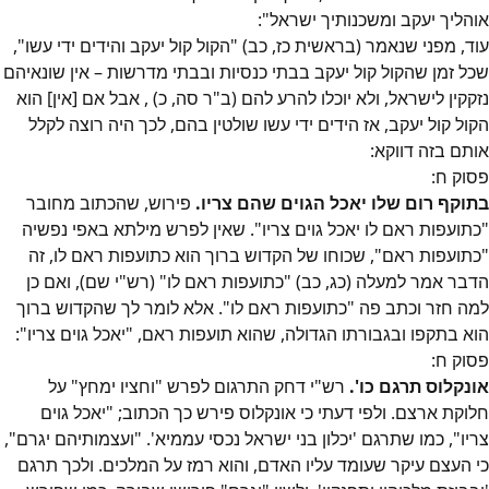
אוהליך יעקב ומשכנותיך ישראל":
‎עוד, מפני שנאמר (בראשית כז, כב) "הקול קול יעקב והידים ידי עשו",
שכל זמן שהקול קול יעקב בבתי כנסיות ובבתי מדרשות – אין שונאיהם
נזקקין לישראל, ולא יוכלו להרע להם (ב"ר סה, כ)
, אבל אם [אין] הוא
הקול קול יעקב, אז הידים ידי עשו שולטין בהם, לכך היה רוצה לקלל
אותם בזה דווקא:
פסוק
ח
:
בתוקף רום שלו יאכל הגוים שהם צריו.
פירוש, שהכתוב מחובר
"כתועפות ראם לו יאכל גוים צריו". שאין לפרש מילתא באפי נפשיה
"כתועפות ראם", שכוחו של הקדוש ברוך הוא כתועפות ראם לו
, זה
הדבר אמר למעלה (כג, כב) "כתועפות ראם לו" (רש"י שם), ואם כן
למה חזר וכתב פה "כתועפות ראם לו". אלא לומר לך שהקדוש ברוך
הוא בתקפו ובגבורתו הגדולה, שהוא תועפות ראם, "יאכל גוים צריו"
:
פסוק
ח
:
אונקלוס תרגם כו'.
רש"י דחק התרגום לפרש "וחציו ימחץ" על
חלוקת ארצם
. ולפי דעתי
כי אונקלוס פירש כך הכתוב; "יאכל גוים
צריו", כמו שתרגם 'יכלון בני ישראל נכסי עממיא'. "ועצמותיהם יגרם",
כי העצם עיקר שעומד עליו האדם
, והוא רמז על המלכים
. ולכך תרגם