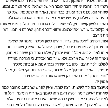
'ובביזת מלכיהון יתפנקון'. ולשון "יגרם" פירושו שבירה, כמו שפירש
רש"י ז"ל. "וחציו ימחץ" רוצה לומר חץ של ישראל ימחץ הצרים. ומפני
שהחץ הוא נכנס תוך האדם בכח יותר
, נאמר זה לתוספת, שכל כך
תהיה גבורה שלהם, עד שירשו את ארצם. ותמיד הגבורה הגדולה
נאמר בלשון קשת וחץ
, לפי שצריך לזה גבורה יתירה. ולכך מפרש אותו
אונקלוס על שירשו את ארצם, שהוא דבר אחרון; שיהרגו אותם, וירשו
את ארצם:
"יאכל גוים צריו", דהיינו לשון אכילה, נאמר על שיאכל
נכסיו. וכן "ועצמותיהם יגרם", שדרך לאכול את העצם, שהרי דימה
אותו לארי ולביא
. אבל "וחציו ימחץ", שלא נאמר רק שיהרוג אותם,
נאמר זה על ירושת ארצם. ולא שייך בזה אכילה, כי הנחלה עומדת
לעולם
. לכך תרגם 'יכלון בני ישראל נכסי עממיא ובביזת מלכיהון
יתפנקון', אמר 'יתפנקון' אצל מלכות
, שיש להם תפנוקי מלכים, אבל
"וחציו ימחץ" אינו נאמר רק שיהרגו אותם וירשו ארצם
:
פסוק
יד
:
איעצך מה לך לעשות.
רצה לומר, שאין לפרש שהכתוב מחובר למה
שאחריו "איעצך מה יעשה העם הזה לעמך באחרית הימים", דעל זה
לא יפול עצה, כי איך יתיעץ לו מה יעשה העם באחרית הימים
, אלא
פירוש "איעצך" מה שתעשה, ו"אשר יעשה העם הזה" מלתא בפני