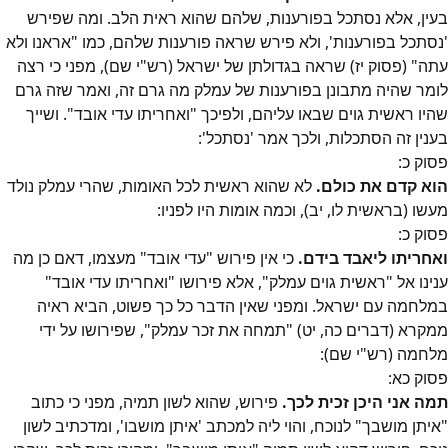
בעין, אלא נסתכל בפורענות, שלהם שהוא ראית הלב
. ומה שפירש
'נסתכל בפורענות', ולא פירש שראה פורענות שלהם, כמו "אראנו ולא
עתה" (פסוק יז) שראה בגדולתן של ישראל (רש"י שם), מפני כי רצה
לומר שהיה מתבונן בפורענות של עמלק מה גרם זה, ואמר שזה גרם
שהיו ראשית גוים שבאו עליהם, ולפיכך "ואחריתו עדי אובד". ושייך
בענין זה הסתכלות
, ולכך אמר 'נסתכל':
פסוק
כ
:
הוא קדם את כולם.
לא שהוא ראשית לכל האומות, שהרי עמלק נולד
מעשו (בראשית לו, יב), וכמה אומות היו לפניו
:
פסוק
כ
:
ואחריתו ליאבד בידם.
כי אין פירוש "עדי אובד" מעצמו, דאם כן מה
ענינו אל "ראשית גוים עמלק"
, אלא פירושו "ואחריתו עדי אובד"
במלחמה עם ישראל. ומפני שאין הדבר כל כך פשוט
, הביא ראיה
ממקרא (דברים כה, יט) "תמחה את זכר עמלק", שפירושו על ידי
מלחמה (רש"י שם):
פסוק
כא
:
תמה אני היכן זכית לכך.
פירוש, שהוא לשון תמיה, מפני כי כתוב
"איתן מושבך" לנוכח, והוי ליה למכתב 'איתן מושבו', ומדכתיב לשון