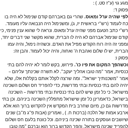
מגע גוי (ע"ז סט. )
:
פסוק
ד
:
לפי שהיה ערל ומאוס.
שהרי גם באברהם קודם שנימול לא היה בו
כח לעמוד (רש"י בראשית יז, ג), ומשנימול היה הנבואה עליו מעומד.
רש"י כתב הטעם מפני שהיה ערל ומאוס
. ונראה לי שהוא ענין פנימי
, כי
קודם שנימול אברהם לא היה לו הברית, שהוא מקשר שני דברים יחד
,
ומפני זה היה רוח הקודש מפיל את האדם
. וכשהיה נימול, והיה עמו
הברית, יש לו שלום ואהבת ה' ואחוה, והיה יכול לעמוד. והבן זה
:
פסוק
ו
:
וכשהפך המקום את פיו כו'.
פירוש, בקש לומר לא יהיה להם בתי
כנסיות, אמר "מה טובו אהליך יעקב". לא תשרה שכינתך עליהם –
אמר "משכנותיך ישראל". ומה שרצה לקלל אותם בקללות אלו, שלא
יהיה להם בתי כנסיות ובתי מדרשות, כדי להפריד חס ושלום השכינה
מישראל. כי כל זמן שיש להם בתי כנסיות ובתי מדרשות – השכינה
בישראל, כדאמרינן כל זמן שישראל מתפללין השכינה ביניהם
. וכן בתי
מדרשות גם כן, מיום שחרב בית המקדש אין להקדוש ברוך הוא אלא
ארבע אמות של הלכה (ברכות ח. )
, ואמרינן (אבות פ"ג מ"ב) שנים
שיושבים ועוסקים בתורה שכינה ביניהם
. וכל כוונת בלעם חס ושלום
להפריד שכינה מישראל, והפך הקדוש ברוך הוא וברכם "מה טובו