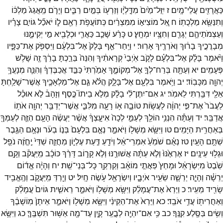
כַּאֲרָזִ֖ים
עֲלֵי־
מָֽיִם׃
ז
יִֽזַּל־
מַ֙יִם֙
מִדָּ֣לְיָ֔ו
וְזַרְע֖וֹ
בְּמַ֣יִם
רַבִּ֑ים
וְיָרֹ֤ם
מֵֽאֲגַג֙
מַלְכּ֔וֹ
וְתִנַּשֵּׂ֖א
מַלְכֻתֽוֹ׃
ח
אֵ֚ל
מוֹצִיא֣וֹ
מִמִּצְרַ֔יִם
כְּתוֹעֲפֹ֥ת
רְאֵ֖ם
ל֑וֹ
יֹאכַ֞ל
גּוֹיִ֣ם
צָרָ֗יו
וְעַצְמֹתֵיהֶ֛ם
יְגָרֵ֖ם
וְחִצָּ֥יו
יִמְחָֽץ׃
ט
כָּרַ֨ע
שָׁכַ֧ב
כַּאֲרִ֛י
וּכְלָבִ֖יא
מִ֣י
יְקִימֶ֑נּוּ
מְבָרֲכֶ֣יךָ
בָר֔וּךְ
וְאֹרְרֶ֖יךָ
אָרֽוּר׃
י
וַיִּֽחַר־
אַ֤ף
בָּלָק֙
אֶל־
בִּלְעָ֔ם
וַיִּסְפֹּ֖ק
אֶת־
כַּפָּ֑יו
וַיֹּ֨אמֶר
בָּלָ֜ק
אֶל־
בִּלְעָ֗ם
לָקֹ֤ב
אֹֽיְבַי֙
קְרָאתִ֔יךָ
וְהִנֵּה֙
בֵּרַ֣כְתָּ
בָרֵ֔ךְ
זֶ֖ה
שָׁלֹ֥שׁ
פְּעָמִֽים׃
יא
וְעַתָּ֖ה
בְּרַח־
לְךָ֣
אֶל־
מְקוֹמֶ֑ךָ
אָמַ֙רְתִּי֙
כַּבֵּ֣ד
אֲכַבֶּדְךָ֔
וְהִנֵּ֛ה
מְנָעֲךָ֥
יְהוָ֖ה
מִכָּבֽוֹד׃
יב
וַיֹּ֥אמֶר
בִּלְעָ֖ם
אֶל־
בָּלָ֑ק
הֲלֹ֗א
גַּ֧ם
אֶל־
מַלְאָכֶ֛יךָ
אֲשֶׁר־
שָׁלַ֥חְתָּ
אֵלַ֖י
דִּבַּ֥רְתִּי
לֵאמֹֽר׃
יג
אִם־
יִתֶּן־
לִ֨י
בָלָ֜ק
מְלֹ֣א
בֵיתוֹ֮
כֶּ֣סֶף
וְזָהָב֒
לֹ֣א
אוּכַ֗ל
לַעֲבֹר֙
אֶת־
פִּ֣י
יְהוָ֔ה
לַעֲשׂ֥וֹת
טוֹבָ֛ה
א֥וֹ
רָעָ֖ה
מִלִּבִּ֑י
אֲשֶׁר־
יְדַבֵּ֥ר
יְהוָ֖ה
אֹת֥וֹ
אֲדַבֵּֽר׃
יד
וְעַתָּ֕ה
הִנְנִ֥י
הוֹלֵ֖ךְ
לְעַמִּ֑י
לְכָה֙
אִיעָ֣צְךָ֔
אֲשֶׁ֨ר
יַעֲשֶׂ֜ה
הָעָ֥ם
הַזֶּ֛ה
לְעַמְּךָ֖
בְּאַחֲרִ֥ית
הַיָּמִֽים׃
טו
וַיִּשָּׂ֥א
מְשָׁל֖וֹ
וַיֹּאמַ֑ר
נְאֻ֤ם
בִּלְעָם֙
בְּנ֣וֹ
בְעֹ֔ר
וּנְאֻ֥ם
הַגֶּ֖בֶר
שְׁתֻ֥ם
הָעָֽיִן׃
טז
נְאֻ֗ם
שֹׁמֵ֙עַ֙
אִמְרֵי־
אֵ֔ל
וְיֹדֵ֖עַ
דַּ֣עַת
עֶלְי֑וֹן
מַחֲזֵ֤ה
שַׁדַּי֙
יֶֽחֱזֶ֔ה
נֹפֵ֖ל
וּגְל֥וּי
עֵינָֽיִם׃
יז
אֶרְאֶ֙נּוּ֙
וְלֹ֣א
עַתָּ֔ה
אֲשׁוּרֶ֖נּוּ
וְלֹ֣א
קָר֑וֹב
דָּרַ֨ךְ
כּוֹכָ֜ב
מִֽיַּעֲקֹ֗ב
וְקָ֥ם
שֵׁ֙בֶט֙
מִיִּשְׂרָאֵ֔ל
וּמָחַץ֙
פַּאֲתֵ֣י
מוֹאָ֔ב
וְקַרְקַ֖ר
כָּל־
בְּנֵי־
שֵֽׁת׃
יח
וְהָיָ֨ה
אֱד֜וֹם
יְרֵשָׁ֗ה
וְהָיָ֧ה
יְרֵשָׁ֛ה
שֵׂעִ֖יר
אֹיְבָ֑יו
וְיִשְׂרָאֵ֖ל
עֹ֥שֶׂה
חָֽיִל׃
יט
וְיֵ֖רְדְּ
מִֽיַּעֲקֹ֑ב
וְהֶֽאֱבִ֥יד
שָׂרִ֖יד
מֵעִֽיר׃
כ
וַיַּרְא֙
אֶת־
עֲמָלֵ֔ק
וַיִּשָּׂ֥א
מְשָׁל֖וֹ
וַיֹּאמַ֑ר
רֵאשִׁ֤ית
גּוֹיִם֙
עֲמָלֵ֔ק
וְאַחֲרִית֖וֹ
עֲדֵ֥י
אֹבֵֽד׃
כא
וַיַּרְא֙
אֶת־
הַקֵּינִ֔י
וַיִּשָּׂ֥א
מְשָׁל֖וֹ
וַיֹּאמַ֑ר
אֵיתָן֙
מֽוֹשָׁבֶ֔ךָ
וְשִׂ֥ים
בַּסֶּ֖לַע
קִנֶּֽךָ׃
כב
כִּ֥י
אִם־
יִהְיֶ֖ה
לְבָ֣עֵֽר
קָ֑יִן
עַד־
מָ֖ה
אַשּׁ֥וּר
תִּשְׁבֶּֽךָּ׃
כג
וַיִּשָּׂ֥א