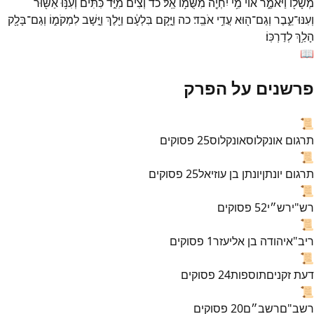
מְשָׁל֖וֹ
וַיֹּאמַ֑ר
א֕וֹי
מִ֥י
יִחְיֶ֖ה
מִשֻּׂמ֥וֹ
אֵֽל׃
כד
וְצִים֙
מִיַּ֣ד
כִּתִּ֔ים
וְעִנּ֥וּ
אַשּׁ֖וּר
וְעִנּוּ־
עֵ֑בֶר
וְגַם־
ה֖וּא
עֲדֵ֥י
אֹבֵֽד׃
כה
וַיָּ֣קָם
בִּלְעָ֔ם
וַיֵּ֖לֶךְ
וַיָּ֣שָׁב
לִמְקֹמ֑וֹ
וְגַם־
בָּלָ֖ק
הָלַ֥ךְ
לְדַרְכּֽוֹ׃
📖
פרשנים על הפרק
📜
תרגום אונקלוס
אונקלוס
25
פסוקים
📜
תרגום יונתן
יונתן בן עוזיאל
25
פסוקים
📜
רש"י
רש״י
52
פסוקים
📜
ריב"א
יהודה בן אליעזר
1
פסוקים
📜
דעת זקנים
תוספות
24
פסוקים
📜
רשב"ם
רשב״ם
20
פסוקים