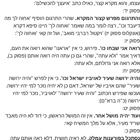
עצמו, והוא
מקרא קצר, כאילו כתב 'איעצך להכשילם':
פסוק
יד
:
והתרגום מפרש קצור המקרא.
שהרי התרגום הוסיף 'אחוה לך מה
דיעבד וכו", רצה לומר במה שאמר 'ואחוה לך' היינו סיפא דקרא
(אונקלוס פסוק יז) 'ויקטול רברבי מואב', ועל זה קאי 'ואחוה לך':
פסוק
יז
:
רואה אני שבחו כו'.
פירוש, כי אין "אראנו" שהוא רואה את העם,
דאיך אמר "ולא עתה", שהרי גם כן עתה היה רואה אותם (פסוק ב),
אלא רואה אני גדולתם, ולא עתה
:
פסוק
יח
:
והיה ירושה שעיר לאויביו ישראל וכו'.
כי אין לפרש "והיה ירושה
שעיר" שהם אויביו של ישראל
, דאם כן לא יהיה נזכר למי יהיו ירושה.
ועכשו שפירש הכתוב "והיה שעיר ירושה" 'לאויביו'
, נזכר למי יהיו
ירושה (כ"ה ברא"ם):
פסוק
יט
:
ועוד יהיה מושל אחר.
אין זה המושל הראשון
, כי דוד לא היה מאבד
שריד מעיר
, אלא על מלך המשיח קאי:
פסוק
כ
:
נסתכל בפורענות עמלק.
לא ראיה חושית, דלא ראה אותם עתה