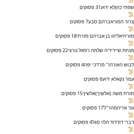
שפתי כהן
לא ידוע
31
פסוקים
📜
צרור המור
אברהם סבע
7
פסוקים
📜
מזרחי
אליהו בן אברהם מזרחי
18
פסוקים
📜
מנחת שי
ידידיה שלמה רפאל נורצי
22
פסוקים
📜
לבוש האורה
ר' מרדכי יפה
4
פסוקים
📜
עמר נקא
לא ידוע
6
פסוקים
📜
תורת משה (אלשיך)
אלשיך
15
פסוקים
📜
גור אריה
מהר"ל
17
פסוקים
📜
דברי דוד
דוד הלוי סגל
4
פסוקים
📜