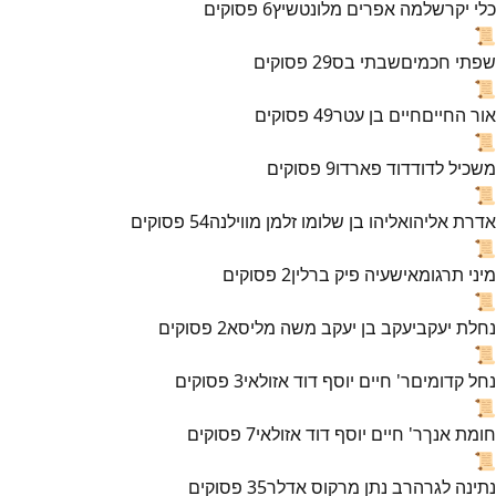
כלי יקר
שלמה אפרים מלונטשיץ
6
פסוקים
📜
שפתי חכמים
שבתי בס
29
פסוקים
📜
אור החיים
חיים בן עטר
49
פסוקים
📜
משכיל לדוד
דוד פארדו
9
פסוקים
📜
אדרת אליהו
אליהו בן שלומו זלמן מווילנה
54
פסוקים
📜
מיני תרגומא
ישעיה פיק ברלין
2
פסוקים
📜
נחלת יעקב
יעקב בן יעקב משה מליסא
2
פסוקים
📜
נחל קדומים
ר' חיים יוסף דוד אזולאי
3
פסוקים
📜
חומת אנך
ר' חיים יוסף דוד אזולאי
7
פסוקים
📜
נתינה לגר
הרב נתן מרקוס אדלר
35
פסוקים