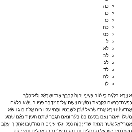
כה
כו
כז
כח
כט
ל
לא
לב
לג
לד
לה
לו
א
וַיַּ֣רְא
בִּלְעָ֗ם
כִּ֣י
ט֞וֹב
בְּעֵינֵ֤י
יְהוָה֙
לְבָרֵ֣ךְ
אֶת־
יִשְׂרָאֵ֔ל
וְלֹא־
הָלַ֥ךְ
כְּפַֽעַם־
בְּפַ֖עַם
לִקְרַ֣את
נְחָשִׁ֑ים
וַיָּ֥שֶׁת
אֶל־
הַמִּדְבָּ֖ר
פָּנָֽיו׃
ב
וַיִּשָּׂ֨א
בִלְעָ֜ם
אֶת־
עֵינָ֗יו
וַיַּרְא֙
אֶת־
יִשְׂרָאֵ֔ל
שֹׁכֵ֖ן
לִשְׁבָטָ֑יו
וַתְּהִ֥י
עָלָ֖יו
ר֥וּחַ
אֱלֹהִֽים׃
ג
וַיִּשָּׂ֥א
מְשָׁל֖וֹ
וַיֹּאמַ֑ר
נְאֻ֤ם
בִּלְעָם֙
בְּנ֣וֹ
בְעֹ֔ר
וּנְאֻ֥ם
הַגֶּ֖בֶר
שְׁתֻ֥ם
הָעָֽיִן׃
ד
נְאֻ֕ם
שֹׁמֵ֖עַ
אִמְרֵי־
אֵ֑ל
אֲשֶׁ֨ר
מַחֲזֵ֤ה
שַׁדַּי֙
יֶֽחֱזֶ֔ה
נֹפֵ֖ל
וּגְל֥וּי
עֵינָֽיִם׃
ה
מַה־
טֹּ֥בוּ
אֹהָלֶ֖יךָ
יַעֲקֹ֑ב
מִשְׁכְּנֹתֶ֖יךָ
יִשְׂרָאֵֽל׃
ו
כִּנְחָלִ֣ים
נִטָּ֔יוּ
כְּגַנֹּ֖ת
עֲלֵ֣י
נָהָ֑ר
כַּאֲהָלִים֙
נָטַ֣ע
יְהוָ֔ה