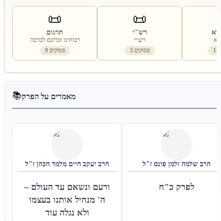
📜
📜
רא
רש"י
תרגום
רא
רש״י
רבותינו זכרונם לברכה
12
פסוקים
3
פסוקים
9
📚
מאמרים על הפרק
הרב שלמה זלמן פינס ז"ל
הרב יעקב חיים מלמד הכהן ז"ל
לפרק כ"ח
ורעם ונשאם עד העולם –
ה' מנחיל אותנו בעצמו
ולא נגלה עוד