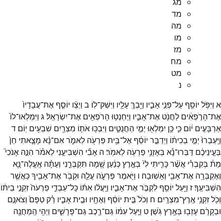
מג
מד
מה
מו
מז
מח
מט
נ
א
וַיִּפֹּ֥ל
יוֹסֵ֖ף
עַל־
פְּנֵ֣י
אָבִ֑יו
וַיֵּ֥בְךְּ
עָלָ֖יו
וַיִּשַּׁק־
לֽוֹ׃
ב
וַיְצַ֨ו
יוֹסֵ֤ף
אֶת־
עֲבָדָיו֙
אֶת־
הָרֹ֣פְאִ֔ים
לַחֲנֹ֖ט
אֶת־
אָבִ֑יו
וַיַּחַנְט֥וּ
הָרֹפְאִ֖ים
אֶת־
יִשְׂרָאֵֽל׃
ג
וַיִּמְלְאוּ־
לוֹ֙
אַרְבָּעִ֣ים
י֔וֹם
כִּ֛י
כֵּ֥ן
יִמְלְא֖וּ
יְמֵ֣י
הַחֲנֻטִ֑ים
וַיִּבְכּ֥וּ
אֹת֛וֹ
מִצְרַ֖יִם
שִׁבְעִ֥ים
יֽוֹם׃
ד
וַיַּֽעַבְרוּ֙
יְמֵ֣י
בְכִית֔וֹ
וַיְדַבֵּ֣ר
יוֹסֵ֔ף
אֶל־
בֵּ֥ית
פַּרְעֹ֖ה
לֵאמֹ֑ר
אִם־
נָ֨א
מָצָ֤אתִי
חֵן֙
בְּעֵ֣ינֵיכֶ֔ם
דַּבְּרוּ־
נָ֕א
בְּאָזְנֵ֥י
פַרְעֹ֖ה
לֵאמֹֽר׃
ה
אָבִ֞י
הִשְׁבִּיעַ֣נִי
לֵאמֹ֗ר
הִנֵּ֣ה
אָנֹכִי֮
מֵת֒
בְּקִבְרִ֗י
אֲשֶׁ֨ר
כָּרִ֤יתִי
לִי֙
בְּאֶ֣רֶץ
כְּנַ֔עַן
שָׁ֖מָּה
תִּקְבְּרֵ֑נִי
וְעַתָּ֗ה
אֶֽעֱלֶה־
נָּ֛א
וְאֶקְבְּרָ֥ה
אֶת־
אָבִ֖י
וְאָשֽׁוּבָה׃
ו
וַיֹּ֖אמֶר
פַּרְעֹ֑ה
עֲלֵ֛ה
וּקְבֹ֥ר
אֶת־
אָבִ֖יךָ
כַּאֲשֶׁ֥ר
הִשְׁבִּיעֶֽךָ׃
ז
וַיַּ֥עַל
יוֹסֵ֖ף
לִקְבֹּ֣ר
אֶת־
אָבִ֑יו
וַיַּֽעֲל֨וּ
אִתּ֜וֹ
כָּל־
עַבְדֵ֤י
פַרְעֹה֙
זִקְנֵ֣י
בֵית֔וֹ
וְכֹ֖ל
זִקְנֵ֥י
אֶֽרֶץ־
מִצְרָֽיִם׃
ח
וְכֹל֙
בֵּ֣ית
יוֹסֵ֔ף
וְאֶחָ֖יו
וּבֵ֣ית
אָבִ֑יו
רַ֗ק
טַפָּם֙
וְצֹאנָ֣ם
וּבְקָרָ֔ם
עָזְב֖וּ
בְּאֶ֥רֶץ
גֹּֽשֶׁן׃
ט
וַיַּ֣עַל
עִמּ֔וֹ
גַּם־
רֶ֖כֶב
גַּם־
פָּרָשִׁ֑ים
וַיְהִ֥י
הַֽמַּחֲנֶ֖ה