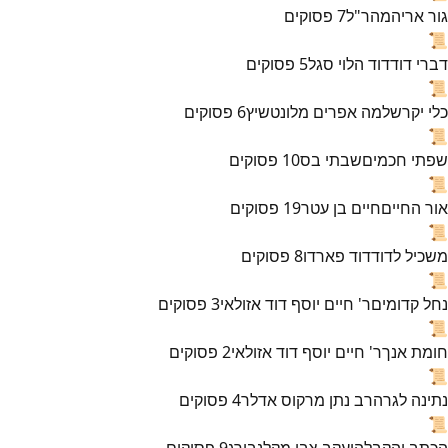
גור אריה
מהר"ל
7
פסוקים
📜
דברי דוד
דוד הלוי סגל
5
פסוקים
📜
כלי יקר
שלמה אפרים מלונטשיץ
6
פסוקים
📜
שפתי חכמים
שבתי בס
10
פסוקים
📜
אור החיים
חיים בן עטר
19
פסוקים
📜
משכיל לדוד
דוד פארדו
8
פסוקים
📜
נחל קדומים
ר' חיים יוסף דוד אזולאי
3
פסוקים
📜
חומת אנך
ר' חיים יוסף דוד אזולאי
2
פסוקים
📜
נתינה לגר
הרב נתן מרקוס אדלר
4
פסוקים
📜
הכתב והקבלה
יעקב צבי מקלנבורג
9
פסוקים