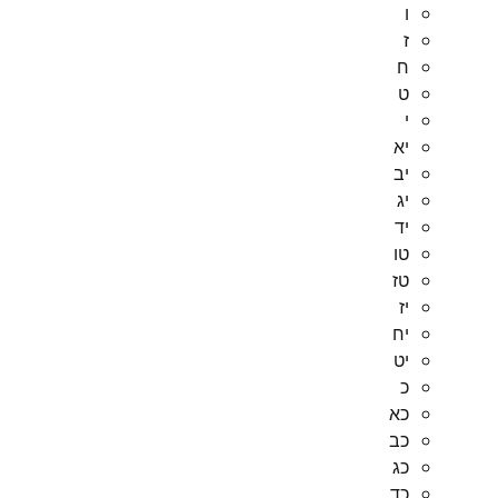
ו
ז
ח
ט
י
יא
יב
יג
יד
טו
טז
יז
יח
יט
כ
כא
כב
כג
כד