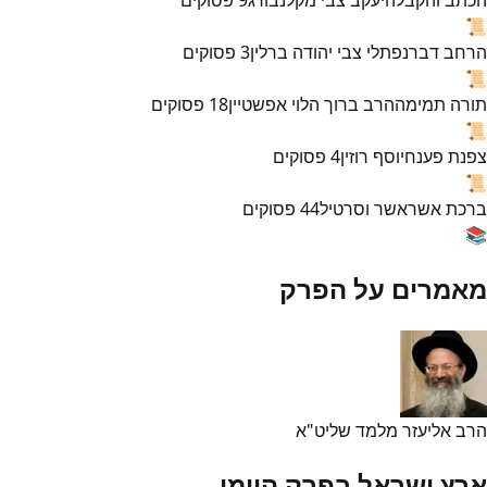
📜
הרחב דבר
נפתלי צבי יהודה ברלין
3
פסוקים
📜
תורה תמימה
הרב ברוך הלוי אפשטיין
18
פסוקים
📜
צפנת פענח
יוסף רוזין
4
פסוקים
📜
ברכת אשר
אשר וסרטיל
44
פסוקים
📚
מאמרים על הפרק
הרב אליעזר מלמד שליט"א
ארץ ישראל בפרק היומי