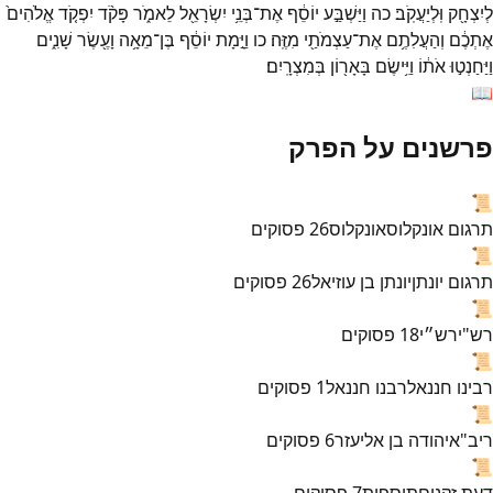
לְיִצְחָ֖ק
וּֽלְיַעֲקֹֽב׃
כה
וַיַּשְׁבַּ֣ע
יוֹסֵ֔ף
אֶת־
בְּנֵ֥י
יִשְׂרָאֵ֖ל
לֵאמֹ֑ר
פָּקֹ֨ד
יִפְקֹ֤ד
אֱלֹהִים֙
אֶתְכֶ֔ם
וְהַעֲלִתֶ֥ם
אֶת־
עַצְמֹתַ֖י
מִזֶּֽה׃
כו
וַיָּ֣מָת
יוֹסֵ֔ף
בֶּן־
מֵאָ֥ה
וָעֶ֖שֶׂר
שָׁנִ֑ים
וַיַּחַנְט֣וּ
אֹת֔וֹ
וַיִּ֥ישֶׂם
בָּאָר֖וֹן
בְּמִצְרָֽיִם׃
📖
פרשנים על הפרק
📜
תרגום אונקלוס
אונקלוס
26
פסוקים
📜
תרגום יונתן
יונתן בן עוזיאל
26
פסוקים
📜
רש"י
רש״י
18
פסוקים
📜
רבינו חננאל
רבנו חננאל
1
פסוקים
📜
ריב"א
יהודה בן אליעזר
6
פסוקים
📜
דעת זקנים
תוספות
7
פסוקים