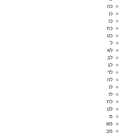
כה
כו
כז
כח
כט
ל
לא
לב
לג
לד
לה
לו
לז
לח
לט
מ
מא
מב