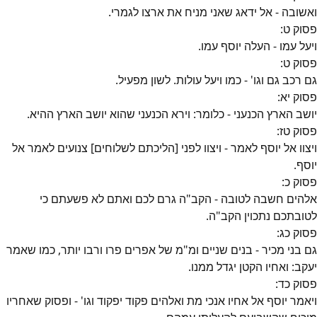
ואשובה - אל ידאג שאני מניח את ארצו לגמרי.
פסוק
ט
:
ויעל עמו - העלה יוסף עמו.
פסוק
ט
:
גם רכב גם וגו' - כמו ויעל עולות. לשון מפעיל.
פסוק
יא
:
יושב הארץ הכנעני - כלומר: וירא הכנעני שהוא יושב הארץ ההיא.
פסוק
טז
:
ויצוו אל יוסף לאמר - ויצוו לפני [הליכתם לשלוחים] צנועים לאמר אל
יוסף.
פסוק
כ
:
אלהים חשבה לטובה - הקב"ה גרם לכם ואתם לא פשעתם כי
לטובתכם נתכוין הקב"ה.
פסוק
כג
:
גם בני מכיר - בנים שניים ומ"מ של אפרים פרו ורבו יותר, כמו שאמר
יעקב: ואחיו הקטן יגדל ממנו.
פסוק
כד
:
ויאמר יוסף אל אחיו אנכי מת ואלהים פקוד יפקוד וגו' - ופסוק שאחריו