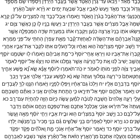
כָּבֵ֥ד
מְאֹֽד׃
י
וַיָּבֹ֜אוּ
עַד־
גֹּ֣רֶן
הָאָטָ֗ד
אֲשֶׁר֙
בְּעֵ֣בֶר
הַיַּרְדֵּ֔ן
וַיִּ֨סְפְּדוּ־
שָׁ֔ם
מִסְפֵּ֛ד
גָּד֥וֹל
וְכָבֵ֖ד
מְאֹ֑ד
וַיַּ֧עַשׂ
לְאָבִ֛יו
אֵ֖בֶל
שִׁבְעַ֥ת
יָמִֽים׃
יא
וַיַּ֡רְא
יוֹשֵׁב֩
הָאָ֨רֶץ
הַֽכְּנַעֲנִ֜י
אֶת־
הָאֵ֗בֶל
בְּגֹ֙רֶן֙
הָֽאָטָ֔ד
וַיֹּ֣אמְר֔וּ
אֵֽבֶל־
כָּבֵ֥ד
זֶ֖ה
לְמִצְרָ֑יִם
עַל־
כֵּ֞ן
קָרָ֤א
שְׁמָהּ֙
אָבֵ֣ל
מִצְרַ֔יִם
אֲשֶׁ֖ר
בְּעֵ֥בֶר
הַיַּרְדֵּֽן׃
יב
וַיַּעֲשׂ֥וּ
בָנָ֖יו
ל֑וֹ
כֵּ֖ן
כַּאֲשֶׁ֥ר
צִוָּֽם׃
יג
וַיִּשְׂא֨וּ
אֹת֤וֹ
בָנָיו֙
אַ֣רְצָה
כְּנַ֔עַן
וַיִּקְבְּר֣וּ
אֹת֔וֹ
בִּמְעָרַ֖ת
שְׂדֵ֣ה
הַמַּכְפֵּלָ֑ה
אֲשֶׁ֣ר
קָנָה֩
אַבְרָהָ֨ם
אֶת־
הַשָּׂדֶ֜ה
לַאֲחֻזַּת־
קֶ֗בֶר
מֵאֵ֛ת
עֶפְרֹ֥ן
הַחִתִּ֖י
עַל־
פְּנֵ֥י
מַמְרֵֽא׃
יד
וַיָּ֨שָׁב
יוֹסֵ֤ף
מִצְרַ֙יְמָה֙
ה֣וּא
וְאֶחָ֔יו
וְכָל־
הָעֹלִ֥ים
אִתּ֖וֹ
לִקְבֹּ֣ר
אֶת־
אָבִ֑יו
אַחֲרֵ֖י
קָבְר֥וֹ
אֶת־
אָבִֽיו׃
טו
וַיִּרְא֤וּ
אֲחֵֽי־
יוֹסֵף֙
כִּי־
מֵ֣ת
אֲבִיהֶ֔ם
וַיֹּ֣אמְר֔וּ
ל֥וּ
יִשְׂטְמֵ֖נוּ
יוֹסֵ֑ף
וְהָשֵׁ֤ב
יָשִׁיב֙
לָ֔נוּ
אֵ֚ת
כָּל־
הָ֣רָעָ֔ה
אֲשֶׁ֥ר
גָּמַ֖לְנוּ
אֹתֽוֹ׃
טז
וַיְצַוּ֕וּ
אֶל־
יוֹסֵ֖ף
לֵאמֹ֑ר
אָבִ֣יךָ
צִוָּ֔ה
לִפְנֵ֥י
מוֹת֖וֹ
לֵאמֹֽר׃
יז
כֹּֽה־
תֹאמְר֣וּ
לְיוֹסֵ֗ף
אָ֣נָּ֡א
שָׂ֣א
נָ֠א
פֶּ֣שַׁע
אַחֶ֤יךָ
וְחַטָּאתָם֙
כִּי־
רָעָ֣ה
גְמָל֔וּךָ
וְעַתָּה֙
שָׂ֣א
נָ֔א
לְפֶ֥שַׁע
עַבְדֵ֖י
אֱלֹהֵ֣י
אָבִ֑יךָ
וַיֵּ֥בְךְּ
יוֹסֵ֖ף
בְּדַבְּרָ֥ם
אֵלָֽיו׃
יח
וַיֵּלְכוּ֙
גַּם־
אֶחָ֔יו
וַֽיִּפְּל֖וּ
לְפָנָ֑יו
וַיֹּ֣אמְר֔וּ
הִנֶּ֥נּֽוּ
לְךָ֖
לַעֲבָדִֽים׃
יט
וַיֹּ֧אמֶר
אֲלֵהֶ֛ם
יוֹסֵ֖ף
אַל־
תִּירָ֑אוּ
כִּ֛י
הֲתַ֥חַת
אֱלֹהִ֖ים
אָֽנִי׃
כ
וְאַתֶּ֕ם
חֲשַׁבְתֶּ֥ם
עָלַ֖י
רָעָ֑ה
אֱלֹהִים֙
חֲשָׁבָ֣הּ
לְטֹבָ֔ה
לְמַ֗עַן
עֲשֹׂ֛ה
כַּיּ֥וֹם
הַזֶּ֖ה
לְהַחֲיֹ֥ת
עַם־
רָֽב׃
כא
וְעַתָּה֙
אַל־
תִּירָ֔אוּ
אָנֹכִ֛י
אֲכַלְכֵּ֥ל
אֶתְכֶ֖ם
וְאֶֽת־
טַפְּכֶ֑ם
וַיְנַחֵ֣ם
אוֹתָ֔ם
וַיְדַבֵּ֖ר
עַל־
לִבָּֽם׃
כב
וַיֵּ֤שֶׁב
יוֹסֵף֙
בְּמִצְרַ֔יִם
ה֖וּא
וּבֵ֣ית
אָבִ֑יו
וַיְחִ֣י
יוֹסֵ֔ף
מֵאָ֥ה
וָעֶ֖שֶׂר
שָׁנִֽים׃
כג
וַיַּ֤רְא
יוֹסֵף֙
לְאֶפְרַ֔יִם
בְּנֵ֖י
שִׁלֵּשִׁ֑ים
גַּ֗ם
בְּנֵ֤י
מָכִיר֙
בֶּן־
מְנַשֶּׁ֔ה
יֻלְּד֖וּ
עַל־
בִּרְכֵּ֥י
יוֹסֵֽף׃
כד
וַיֹּ֤אמֶר
יוֹסֵף֙
אֶל־
אֶחָ֔יו
אָנֹכִ֖י
מֵ֑ת
וֵֽאלֹהִ֞ים
פָּקֹ֧ד
יִפְקֹ֣ד
אֶתְכֶ֗ם
וְהֶעֱלָ֤ה
אֶתְכֶם֙
מִן־
הָאָ֣רֶץ
הַזֹּ֔את
אֶל־
הָאָ֕רֶץ
אֲשֶׁ֥ר
נִשְׁבַּ֛ע
לְאַבְרָהָ֥ם