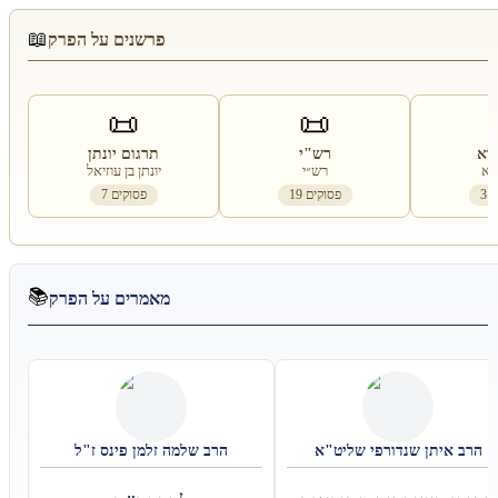
📖
פרשנים על הפרק
📜
📜
רא
רש"י
תרגום יונתן
רא
רש״י
יונתן בן עוזיאל
31
פסוקים
19
פסוקים
7
📚
מאמרים על הפרק
הרב איתן שנדורפי שליט"א
הרב שלמה זלמן פינס ז"ל