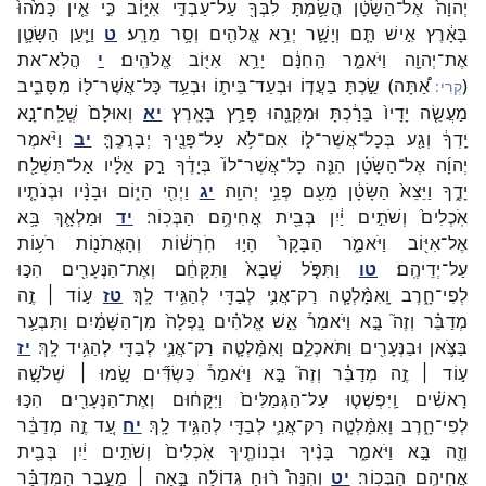
יְהוָה֙
אֶל־
הַשָּׂטָ֔ן
הֲשַׂ֥מְתָּ
לִבְּךָ֖
עַל־
עַבְדִּ֣י
אִיּ֑וֹב
כִּ֣י
אֵ֤ין
כָּמֹ֙הוּ֙
בָּאָ֔רֶץ
אִ֣ישׁ
תָּ֧ם
וְיָשָׁ֛ר
יְרֵ֥א
אֱלֹהִ֖ים
וְסָ֥ר
מֵרָֽע׃
ט
וַיַּ֧עַן
הַשָּׂטָ֛ן
אֶת־
יְהוָ֖ה
וַיֹּאמַ֑ר
הַֽחִנָּ֔ם
יָרֵ֥א
אִיּ֖וֹב
אֱלֹהִֽים׃
י
הֲלֹֽא־
את
(
אַ֠תָּה
)
שַׂ֣כְתָּ
בַעֲד֧וֹ
וּבְעַד־
בֵּית֛וֹ
וּבְעַ֥ד
כָּל־
אֲשֶׁר־
ל֖וֹ
מִסָּבִ֑יב
מַעֲשֵׂ֤ה
יָדָיו֙
בֵּרַ֔כְתָּ
וּמִקְנֵ֖הוּ
פָּרַ֥ץ
בָּאָֽרֶץ׃
יא
וְאוּלָם֙
שְֽׁלַֽח־
נָ֣א
יָֽדְךָ֔
וְגַ֖ע
בְּכָל־
אֲשֶׁר־
ל֑וֹ
אִם־
לֹ֥א
עַל־
פָּנֶ֖יךָ
יְבָרֲכֶֽךָּ׃
יב
וַיֹּ֨אמֶר
יְהוָ֜ה
אֶל־
הַשָּׂטָ֗ן
הִנֵּ֤ה
כָל־
אֲשֶׁר־
לוֹ֙
בְּיָדֶ֔ךָ
רַ֣ק
אֵלָ֔יו
אַל־
תִּשְׁלַ֖ח
יָדֶ֑ךָ
וַיֵּצֵא֙
הַשָּׂטָ֔ן
מֵעִ֖ם
פְּנֵ֥י
יְהוָֽה׃
יג
וַיְהִ֖י
הַיּ֑וֹם
וּבָנָ֨יו
וּבְנֹתָ֤יו
אֹֽכְלִים֙
וְשֹׁתִ֣ים
יַ֔יִן
בְּבֵ֖ית
אֲחִיהֶ֥ם
הַבְּכֽוֹר׃
יד
וּמַלְאָ֛ךְ
בָּ֥א
אֶל־
אִיּ֖וֹב
וַיֹּאמַ֑ר
הַבָּקָר֙
הָי֣וּ
חֹֽרְשׁ֔וֹת
וְהָאֲתֹנ֖וֹת
רֹע֥וֹת
עַל־
יְדֵיהֶֽם׃
טו
וַתִּפֹּ֤ל
שְׁבָא֙
וַתִּקָּחֵ֔ם
וְאֶת־
הַנְּעָרִ֖ים
הִכּ֣וּ
לְפִי־
חָ֑רֶב
וָֽאִמָּ֨לְטָ֧ה
רַק־
אֲנִ֛י
לְבַדִּ֖י
לְהַגִּ֥יד
לָֽךְ׃
טז
ע֣וֹד ׀
זֶ֣ה
מְדַבֵּ֗ר
וְזֶה֮
בָּ֣א
וַיֹּאמַר֒
אֵ֣שׁ
אֱלֹהִ֗ים
נָֽפְלָה֙
מִן־
הַשָּׁמַ֔יִם
וַתִּבְעַ֥ר
בַּצֹּ֛אן
וּבַנְּעָרִ֖ים
וַתֹּאכְלֵ֑ם
וָאִמָּ֨לְטָ֧ה
רַק־
אֲנִ֛י
לְבַדִּ֖י
לְהַגִּ֥יד
לָֽךְ׃
יז
ע֣וֹד ׀
זֶ֣ה
מְדַבֵּ֗ר
וְזֶה֮
בָּ֣א
וַיֹּאמַר֒
כַּשְׂדִּ֞ים
שָׂ֣מוּ ׀
שְׁלֹשָׁ֣ה
רָאשִׁ֗ים
וַֽיִּפְשְׁט֤וּ
עַל־
הַגְּמַלִּים֙
וַיִּקָּח֔וּם
וְאֶת־
הַנְּעָרִ֖ים
הִכּ֣וּ
לְפִי־
חָ֑רֶב
וָאִמָּ֨לְטָ֧ה
רַק־
אֲנִ֛י
לְבַדִּ֖י
לְהַגִּ֥יד
לָֽךְ׃
יח
עַ֚ד
זֶ֣ה
מְדַבֵּ֔ר
וְזֶ֖ה
בָּ֣א
וַיֹּאמַ֑ר
בָּנֶ֨יךָ
וּבְנוֹתֶ֤יךָ
אֹֽכְלִים֙
וְשֹׁתִ֣ים
יַ֔יִן
בְּבֵ֖ית
אֲחִיהֶ֥ם
הַבְּכֽוֹר׃
יט
וְהִנֵּה֩
ר֨וּחַ
גְּדוֹלָ֜ה
בָּ֣אָה ׀
מֵעֵ֣בֶר
הַמִּדְבָּ֗ר