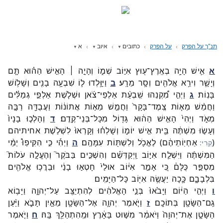
תנ"ך על הפרק
על הפרק
כתובים
איוב
א
א
אִ֛ישׁ
הָיָ֥ה
בְאֶֽרֶץ־
ע֖וּץ
אִיּ֣וֹב
שְׁמ֑וֹ
וְהָיָ֣ה ׀
הָאִ֣ישׁ
הַה֗וּא
תָּ֧ם
וְיָשָׁ֛ר
וִירֵ֥א
אֱלֹהִ֖ים
וְסָ֥ר
מֵרָֽע׃
ב
וַיִּוָּ֥לְדוּ
ל֛וֹ
שִׁבְעָ֥ה
בָנִ֖ים
וְשָׁל֥וֹשׁ
בָּנֽוֹת׃
ג
וַיְהִ֣י
מִ֠קְנֵהוּ
שִֽׁבְעַ֨ת
אַלְפֵי־
צֹ֜אן
וּשְׁלֹ֧שֶׁת
אַלְפֵ֣י
גְמַלִּ֗ים
וַחֲמֵ֨שׁ
מֵא֤וֹת
צֶֽמֶד־
בָּקָר֙
וַחֲמֵ֣שׁ
מֵא֣וֹת
אֲתוֹנ֔וֹת
וַעֲבֻדָּ֖ה
רַבָּ֣ה
מְאֹ֑ד
וַיְהִי֙
הָאִ֣ישׁ
הַה֔וּא
גָּד֖וֹל
מִכָּל־
בְּנֵי־
קֶֽדֶם׃
ד
וְהָלְכ֤וּ
בָנָיו֙
וְעָשׂ֣וּ
מִשְׁתֶּ֔ה
בֵּ֖ית
אִ֣ישׁ
יוֹמ֑וֹ
וְשָׁלְח֗וּ
וְקָרְאוּ֙
לִשְׁלֹ֣שֶׁת
אחיתיהם
(
אַחְיֽוֹתֵיהֶ֔ם
)
לֶאֱכֹ֥ל
וְלִשְׁתּ֖וֹת
עִמָּהֶֽם׃
ה
וַיְהִ֡י
כִּ֣י
הִקִּיפֽוּ֩
יְמֵ֨י
הַמִּשְׁתֶּ֜ה
וַיִּשְׁלַ֧ח
אִיּ֣וֹב
וַֽיְקַדְּשֵׁ֗ם
וְהִשְׁכִּ֣ים
בַּבֹּקֶר֮
וְהֶעֱלָ֣ה
עֹלוֹת֮
מִסְפַּ֣ר
כֻּלָּם֒
כִּ֚י
אָמַ֣ר
אִיּ֔וֹב
אוּלַי֙
חָטְא֣וּ
בָנַ֔י
וּבֵרֲכ֥וּ
אֱלֹהִ֖ים
בִּלְבָבָ֑ם
כָּ֛כָה
יַעֲשֶׂ֥ה
אִיּ֖וֹב
כָּל־
הַיָּמִֽים׃
ו
וַיְהִ֣י
הַיּ֔וֹם
וַיָּבֹ֙אוּ֙
בְּנֵ֣י
הָאֱלֹהִ֔ים
לְהִתְיַצֵּ֖ב
עַל־
יְהוָ֑ה
וַיָּב֥וֹא
גַֽם־
הַשָּׂטָ֖ן
בְּתוֹכָֽם׃
ז
וַיֹּ֧אמֶר
יְהוָ֛ה
אֶל־
הַשָּׂטָ֖ן
מֵאַ֣יִן
תָּבֹ֑א
וַיַּ֨עַן
הַשָּׂטָ֤ן
אֶת־
יְהוָה֙
וַיֹּאמַ֔ר
מִשּׁ֣וּט
בָּאָ֔רֶץ
וּמֵֽהִתְהַלֵּ֖ךְ
בָּֽהּ׃
ח
וַיֹּ֤אמֶר