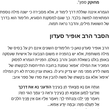
מחוקק
ספון".
הגמרא איננה שוללת דרך לימוד זו, אלא מסבירה כי ישנה מילה נוספת
המתאימה למשה בלבד. כך שגם למסקנת הסוגיא, הלימוד הוא בדרך
של השוואת מילים, והדבר נראה תמוה.
הסבר הרב אופיר סעדון
הרב אופיר סעדון טוען כי הלימודים השונים אינם רק על בסיס של
מילה משותפת, אלא יש בהפניה זו משום הצבעה על אישיות שעסקה
באופן בולט בשאלת הטוב והרב בעולם. הפניית הגמרא לפסוק
המזכיר את המילה 'אפוא' טומנת בחובה התייחסות לבקשתו של
משה לידע מפני מה יש צדיק ורע לו. באותו עניין נזכרת לא רק המילה
'איפא' אלא גם בקשתו של משה להבין את סודו של ספר איוב:
וְעַתָּה אִם נָא מָצָאתִי חֵן בְּעֵינֶיךָ
הוֹדִעֵנִי נָא אֶת דְּרָכֶךָ
וְאֵדָעֲךָ לְמַעַן אֶמְצָא חֵן בְּעֵינֶיךָ וּרְאֵה כִּי עַמְּךָ הַגּוֹי הַזֶּה:
וַיֹּאמַר פָּנַי יֵלֵכוּ וַהֲנִחֹתִי לָךְ: וַיֹּאמֶר אֵלָיו אִם אֵין פָּנֶיךָ הֹלְכִים
אַל תַּעֲלֵנוּ מִזֶּה: וּבַמֶּה יִוָּדַע אֵפוֹא...