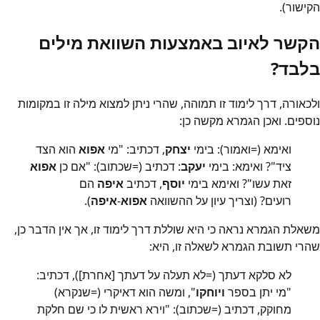
הקישור).
הקשר לאיוב באמצעות השוואת מילים
בלבד?
ולכאורה, דרך לימוד זו תמוהה, שהרי ניתן למצוא מילה זו במקומות
נוספים. ואכן הגמרא מקשה כן:
ואימא (=ואמור): בימי
יצחק
, דכתיב: "מי
אפוא
הוא הצד
ציד"? ואימא: בימי
יעקב
: דכתיב (=שכתוב): "אם כן
אפוא
זאת עשו"? ואימא בימי
יוסף
, דכתיב
איפה
הם
רועים? (וצריך עיון על ההשוואה
אפוא
-
איפה
).
משאלת הגמרא נראה כי היא שוללת דרך לימוד זו, אך אין הדבר כן,
שהרי תשובת הגמרא לשאלה זו, היא:
לא סלקא דעתך (=לא תעלה על דעתך [אחרת]), דכתיב:
"מי יתן בספר
ויוחקו
", ומשה הוא דאיקרי (=שנקרא)
מחוקק, דכתיב (=שכתוב): "וירא ראשית לו כי שם חלקת