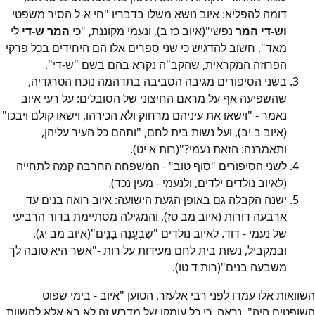
דומה להפליא: איוב נושא משלו בדבריו "חי א-ל הסיר משפטי
וש-די המר
נפשי"(איוב כז ב), ונעמי מקוננת, "כי
המר ש-די
לי
מאד". חשוב להדגיש כי שני ספרים אלו הם היחידים בכל פרקי
הפרוזה המקראית, שהקב"ה נקרא בהם בשם "ש-די".
בשני הסיפורים מגיבה הסביבה בתדהמה נוכח הטרגדיה,
שהשפיעה אף על מראם החיצוני של הסובלים: על רעי איוב
נאמר - "וישאו את עיניהם מרחוק ולא הכירהו, וישאו קולם ויבכו"
(איוב ב יב), ועל נשות בית לחם, "ותהם כל העיר עליהן,
ותאמרנה: הזאת נעמי?"(רות א יט).
לשני הסיפורים "סוף טוב" - המשפחה החרבה קמה לתחייה
(לאיוב נולדים ילדים, ולנעמי - מעין נכד).
ישנה הקבלה גם באופן הגעת הישועה: איוב רואה בנים עד
ארבעה דורות (איוב מב טז), והמגילה מסתיימת בדור הרביעי
של נעמי - דוד. לאיוב נולדים "שִׁבְעָ֥נָה בָנִ֖ים"(איוב מב יג),
ובמקביל, נשות בית לחם מעידות על רות -"אשר היא טובה לך
משבעה בנים"(רות ד טו).
השוואות אלו עמדו לפני רבי אלעזר, הטוען "איוב - בימי שפוט
השופטים היה". נראה, כי כל עומקו של מדרש זה לא בא אלא להשוות