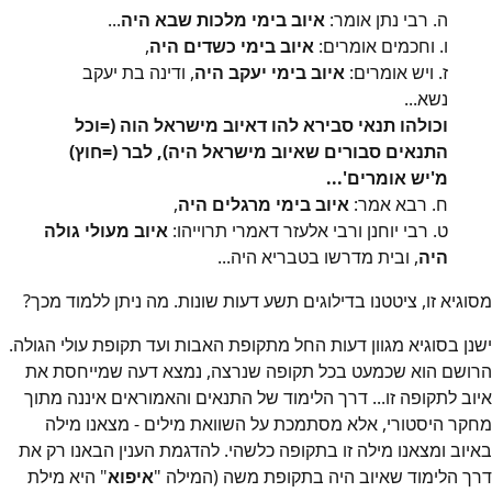
ה. רבי נתן אומר:
איוב בימי מלכות שבא היה
...
ו. וחכמים אומרים:
איוב בימי כשדים היה
,
ז. ויש אומרים:
איוב בימי יעקב היה
, ודינה בת יעקב
נשא...
וכולהו תנאי סבירא להו דאיוב מישראל הוה (=וכל
התנאים סבורים שאיוב מישראל היה), לבר (=חוץ)
מ'יש אומרים'...
ח. רבא אמר:
איוב בימי מרגלים היה
,
ט. רבי יוחנן ורבי אלעזר דאמרי תרוייהו:
איוב מעולי גולה
היה
, ובית מדרשו בטבריא היה...
מסוגיא זו, ציטטנו בדילוגים תשע דעות שונות. מה ניתן ללמוד מכך?
ישנן בסוגיא מגוון דעות החל מתקופת האבות ועד תקופת עולי הגולה.
הרושם הוא שכמעט בכל תקופה שנרצה, נמצא דעה שמייחסת את
איוב לתקופה זו... דרך הלימוד של התנאים והאמוראים איננה מתוך
מחקר היסטורי, אלא מסתמכת על השוואת מילים - מצאנו מילה
באיוב ומצאנו מילה זו בתקופה כלשהי. להדגמת הענין הבאנו רק את
דרך הלימוד שאיוב היה בתקופת משה (המילה "
איפוא
" היא מילת