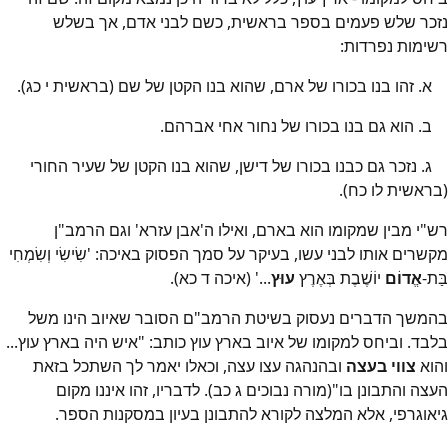
נזכר שלש פעמים בספר בראשית, כשם לבני אדם, אך בשלש
רשימות נפרדות:
א. זהו בנו בכורו של ארם, שהוא בנו הקטן של שם (בראשית י כג).
ב. הוא גם בנו בכורו של נחור אחי אברהם.
ג. נזכר גם כבנו בכורו של דישן, שהוא בנו הקטן של שעיר החורי
(בראשית לו כח).
רש"י מבין שמקומו הוא בארם, ואילו ה'אבן עזרא' וגם הרמב"ן
מקשרים אותו לבני עשו, בעיקר על סמך הפסוק באיכה: 'שִׂישִׂי וְשִׂמְחִי
בַּת-
אֱדוֹם
יוֹשֶׁבֶת בְּאֶרֶץ
עוּץ
...' (איכה ד כא).
בהמשך הדברים נעסוק בשיטת הרמב"ם הסובר שאיוב הינו משל
בלבד. וביחס למקומו של איוב בארץ עוץ כותב: "איש היה בארץ עוץ...
והוא
צווי בעצה
ובהנהגה עצו עצה, וכאלו יאמר לך השתכל בזאת
העצה והתבונן בו"(מורה נבוכים ג כב). לדבריו, זהו איננו מקום
גיאוגרפי, אלא המלצה לקורא להתבונן בעיון במסקנות הספר.