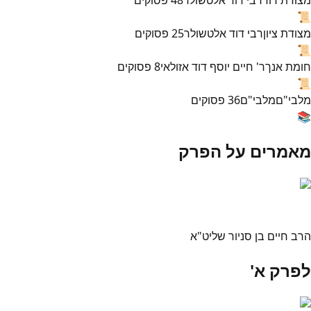
📜
מצודת ציון
רבי דוד אלטשולר
25
פסוקים
📜
חומת אנך
ר' חיים יוסף דוד אזולאי
8
פסוקים
📜
מלבי"ם
מלבי"ם
36
פסוקים
📚
מאמרים על הפרק
הרב חיים בן סניור שליט"א
לפרק א'