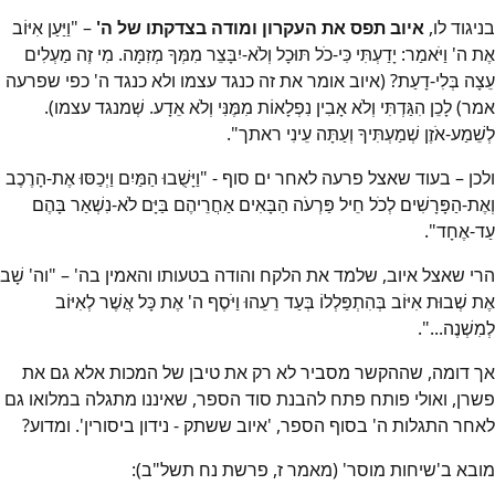
בניגוד לו,
איוב תפס את העקרון ומודה בצדקתו של ה'
– "וַיַּעַן אִיּוֹב
אֶת ה' וַיֹּאמַר: יָדַעְתִּי כִּי-כֹל תּוּכָל וְלֹא-יִבָּצֵר מִמְּךָ מְזִמָּה. מִי זֶה מַעְלִים
עֵצָה בְּלִי-דָעַת? (איוב אומר את זה כנגד עצמו ולא כנגד ה' כפי שפרעה
אמר) לָכֵן הִגַּדְתִּי וְלֹא אָבִין נִפְלָאוֹת מִמֶּנִּי וְלֹא אֵדָע. שְׁמנגד עצמו).
לְשֵׁמַע-אֹזֶן שְׁמַעְתִּיךָ וְעַתָּה עֵינִי ראתך".
ולכן – בעוד שאצל פרעה לאחר ים סוף - "וַיָּשֻׁבוּ הַמַּיִם וַיְכַסּוּ אֶת-הָרֶכֶב
וְאֶת-הַפָּרָשִׁים לְכֹל חֵיל פַּרְעֹה הַבָּאִים אַחֲרֵיהֶם בַּיָּם לֹא-נִשְׁאַר בָּהֶם
עַד-אֶחָד".
הרי שאצל איוב, שלמד את הלקח והודה בטעותו והאמין בה' – "וה' שָׁב
אֶת שְׁבוּת אִיּוֹב בְּהִתְפַּלְלוֹ בְּעַד רֵעֵהוּ וַיֹּסֶף ה' אֶת כָּל אֲשֶׁר לְאִיּוֹב
לְמִשְׁנֶה...".
אך דומה, שההקשר מסביר לא רק את טיבן של המכות אלא גם את
פשרן, ואולי פותח פתח להבנת סוד הספר, שאיננו מתגלה במלואו גם
לאחר התגלות ה' בסוף הספר, 'איוב ששתק - נידון ביסורין'. ומדוע?
מובא ב'שיחות מוסר' (מאמר ז, פרשת נח תשל"ב):