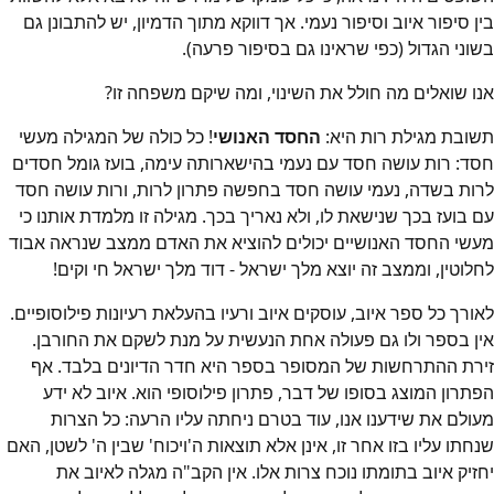
בין סיפור איוב וסיפור נעמי. אך דווקא מתוך הדמיון, יש להתבונן גם
בשוני הגדול (כפי שראינו גם בסיפור פרעה).
אנו שואלים מה חולל את השינוי, ומה שיקם משפחה זו?
תשובת מגילת רות היא:
החסד האנושי
! כל כולה של המגילה מעשי
חסד: רות עושה חסד עם נעמי בהישארותה עימה, בועז גומל חסדים
לרות בשדה, נעמי עושה חסד בחפשה פתרון לרות, ורות עושה חסד
עם בועז בכך שנישאת לו, ולא נאריך בכך. מגילה זו מלמדת אותנו כי
מעשי החסד האנושיים יכולים להוציא את האדם ממצב שנראה אבוד
לחלוטין, וממצב זה יוצא מלך ישראל - דוד מלך ישראל חי וקים!
לאורך כל ספר איוב, עוסקים איוב ורעיו בהעלאת רעיונות פילוסופיים.
אין בספר ולו גם פעולה אחת הנעשית על מנת לשקם את החורבן.
זירת ההתרחשות של המסופר בספר היא חדר הדיונים בלבד. אף
הפתרון המוצג בסופו של דבר, פתרון פילוסופי הוא. איוב לא ידע
מעולם את שידענו אנו, עוד בטרם ניחתה עליו הרעה: כל הצרות
שנחתו עליו בזו אחר זו, אינן אלא תוצאות ה'ויכוח' שבין ה' לשטן, האם
יחזיק איוב בתומתו נוכח צרות אלו. אין הקב"ה מגלה לאיוב את