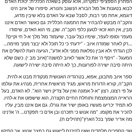
הפתרון הספציפי למקרהו, אלא עוסק בשאלה הכללית: יכולת האדם
לבוא בטענות אל מול הבורא הנשגב והנורא. סיפורו של איוב הינו
דוגמא, אחת מני רבות, לסבל שבא על האדם בלא שיבין מדוע,
והקב"ה מבקש להבהיר את התמונה הכללית: גם כאשר האדם איננו
מבין, אין הוא זכאי לטעון כלפי הקב"ה. שכן, מי הוא האדם, שיסודו
מעפר וסופו לעפר, שימיו כצל עובר, שיעמוד מול מלך א-ל חי וקיים?
...רק לאחר שמודה איוב - "ידעתי כי כל תוכל ולא יבצר ממך מזימה...
לכן הגדתי ולא אבין נפלאות ממני ולא אדע", הגיעה העת להשלים את
המעגל - "ויסף ה' את כל אשר לאיוב למשנה"(איוב מב י). כשם שלא
היתה סיבה ישירה לפורענות, כך לא היתה סיבה ישירה לישועה.
ספר איוב מתבונן, אפוא, בטרגדיה האנושית מנקודת מבט א-להית.
הקב"ה, קורא הדורות מראש, מגיד מראשית אחרית, מנהיג את עולמו
על פי רצונו, רצון "א-ל אמונה ואין עול צדיק וישר הוא". לא האדם, בעל
הראייה המצומצמת ותוחלת החיים הקצרה, הוא שישפוט את א-להיו.
לא תמיד יכריעו מעשיו באופן ישיר את גורלו. גם אם איננו מבין, עליו
להכיר את מקומו. "מה אנוש כי תזכרנו ובן אדם כי תפקדנו... ה' אדנינו
מה אדיר שמך בכל הארץ"(תהילים ח).
שני הספרים מלמדים שאין להיכנס לייאוש גם במצב אנוש, אך התיקון