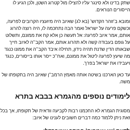
שתק בדינו ולא סינגר עליו להצילו מול קטרוג השטן, ולכן הגיע לו
הייסורים הנוראים.
ומובא ב'זוהר הקדוש' (בא לג) שאיוב היה מיועציו הקרובים לפרעה,
וכשקם פרעה על ישראל ואמר הבה נתחכמה לו, היה רוצה להרוג
אותם, אמר איוב לפרעה: אל תעשה כן אלא קח את ממונם, ותשלוט
על גופם בעבודה קשה ולא תהרוג אותם, אמר הקב''ה לאיוב חייך
שבאותו הדין שדנת תהיה נידון, תחילה איבד הקב''ה את ממונו כנגד
מה שיעץ לפרעה ליטול את ממונם, ואח''כ ייסר אותו בייסורים, כנגד
ויעבידו את ישראל בפרך.
עד כאן הארכנו בשיטה אותה מאמץ הרמב"ן שאיוב היה בתקופתו של
משה.
לימודים נוספים מהגמרא בבבא בתרא
מסוגית הגמרא לא החכמנו רבות לקביעה וודאית של תקופתו, אך בכל
זאת ניתן ללמוד כמה דברים חשובים לענינו של איוב: