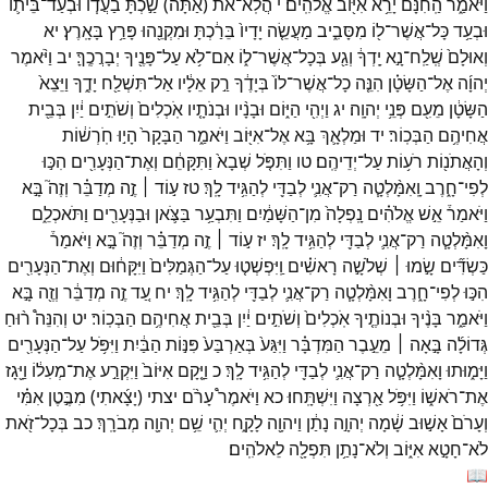
וַיֹּאמַ֑ר
הַֽחִנָּ֔ם
יָרֵ֥א
אִיּ֖וֹב
אֱלֹהִֽים׃
י
הֲלֹֽא־
את
(
אַ֠תָּה
)
שַׂ֣כְתָּ
בַעֲד֧וֹ
וּבְעַד־
בֵּית֛וֹ
וּבְעַ֥ד
כָּל־
אֲשֶׁר־
ל֖וֹ
מִסָּבִ֑יב
מַעֲשֵׂ֤ה
יָדָיו֙
בֵּרַ֔כְתָּ
וּמִקְנֵ֖הוּ
פָּרַ֥ץ
בָּאָֽרֶץ׃
יא
וְאוּלָם֙
שְֽׁלַֽח־
נָ֣א
יָֽדְךָ֔
וְגַ֖ע
בְּכָל־
אֲשֶׁר־
ל֑וֹ
אִם־
לֹ֥א
עַל־
פָּנֶ֖יךָ
יְבָרֲכֶֽךָּ׃
יב
וַיֹּ֨אמֶר
יְהוָ֜ה
אֶל־
הַשָּׂטָ֗ן
הִנֵּ֤ה
כָל־
אֲשֶׁר־
לוֹ֙
בְּיָדֶ֔ךָ
רַ֣ק
אֵלָ֔יו
אַל־
תִּשְׁלַ֖ח
יָדֶ֑ךָ
וַיֵּצֵא֙
הַשָּׂטָ֔ן
מֵעִ֖ם
פְּנֵ֥י
יְהוָֽה׃
יג
וַיְהִ֖י
הַיּ֑וֹם
וּבָנָ֨יו
וּבְנֹתָ֤יו
אֹֽכְלִים֙
וְשֹׁתִ֣ים
יַ֔יִן
בְּבֵ֖ית
אֲחִיהֶ֥ם
הַבְּכֽוֹר׃
יד
וּמַלְאָ֛ךְ
בָּ֥א
אֶל־
אִיּ֖וֹב
וַיֹּאמַ֑ר
הַבָּקָר֙
הָי֣וּ
חֹֽרְשׁ֔וֹת
וְהָאֲתֹנ֖וֹת
רֹע֥וֹת
עַל־
יְדֵיהֶֽם׃
טו
וַתִּפֹּ֤ל
שְׁבָא֙
וַתִּקָּחֵ֔ם
וְאֶת־
הַנְּעָרִ֖ים
הִכּ֣וּ
לְפִי־
חָ֑רֶב
וָֽאִמָּ֨לְטָ֧ה
רַק־
אֲנִ֛י
לְבַדִּ֖י
לְהַגִּ֥יד
לָֽךְ׃
טז
ע֣וֹד ׀
זֶ֣ה
מְדַבֵּ֗ר
וְזֶה֮
בָּ֣א
וַיֹּאמַר֒
אֵ֣שׁ
אֱלֹהִ֗ים
נָֽפְלָה֙
מִן־
הַשָּׁמַ֔יִם
וַתִּבְעַ֥ר
בַּצֹּ֛אן
וּבַנְּעָרִ֖ים
וַתֹּאכְלֵ֑ם
וָאִמָּ֨לְטָ֧ה
רַק־
אֲנִ֛י
לְבַדִּ֖י
לְהַגִּ֥יד
לָֽךְ׃
יז
ע֣וֹד ׀
זֶ֣ה
מְדַבֵּ֗ר
וְזֶה֮
בָּ֣א
וַיֹּאמַר֒
כַּשְׂדִּ֞ים
שָׂ֣מוּ ׀
שְׁלֹשָׁ֣ה
רָאשִׁ֗ים
וַֽיִּפְשְׁט֤וּ
עַל־
הַגְּמַלִּים֙
וַיִּקָּח֔וּם
וְאֶת־
הַנְּעָרִ֖ים
הִכּ֣וּ
לְפִי־
חָ֑רֶב
וָאִמָּ֨לְטָ֧ה
רַק־
אֲנִ֛י
לְבַדִּ֖י
לְהַגִּ֥יד
לָֽךְ׃
יח
עַ֚ד
זֶ֣ה
מְדַבֵּ֔ר
וְזֶ֖ה
בָּ֣א
וַיֹּאמַ֑ר
בָּנֶ֨יךָ
וּבְנוֹתֶ֤יךָ
אֹֽכְלִים֙
וְשֹׁתִ֣ים
יַ֔יִן
בְּבֵ֖ית
אֲחִיהֶ֥ם
הַבְּכֽוֹר׃
יט
וְהִנֵּה֩
ר֨וּחַ
גְּדוֹלָ֜ה
בָּ֣אָה ׀
מֵעֵ֣בֶר
הַמִּדְבָּ֗ר
וַיִּגַּע֙
בְּאַרְבַּע֙
פִּנּ֣וֹת
הַבַּ֔יִת
וַיִּפֹּ֥ל
עַל־
הַנְּעָרִ֖ים
וַיָּמ֑וּתוּ
וָאִמָּ֨לְטָ֧ה
רַק־
אֲנִ֛י
לְבַדִּ֖י
לְהַגִּ֥יד
לָֽךְ׃
כ
וַיָּ֤קָם
אִיּוֹב֙
וַיִּקְרַ֣ע
אֶת־
מְעִל֔וֹ
וַיָּ֖גָז
אֶת־
רֹאשׁ֑וֹ
וַיִּפֹּ֥ל
אַ֖רְצָה
וַיִּשְׁתָּֽחוּ׃
כא
וַיֹּאמֶר֩
עָרֹ֨ם
יצתי
(
יָצָ֜אתִי
)
מִבֶּ֣טֶן
אִמִּ֗י
וְעָרֹם֙
אָשׁ֣וּב
שָׁ֔מָה
יְהוָ֣ה
נָתַ֔ן
וַיהוָ֖ה
לָקָ֑ח
יְהִ֛י
שֵׁ֥ם
יְהוָ֖ה
מְבֹרָֽךְ׃
כב
בְּכָל־
זֹ֖את
לֹא־
חָטָ֣א
אִיּ֑וֹב
וְלֹא־
נָתַ֥ן
תִּפְלָ֖ה
לֵאלֹהִֽים׃
📖