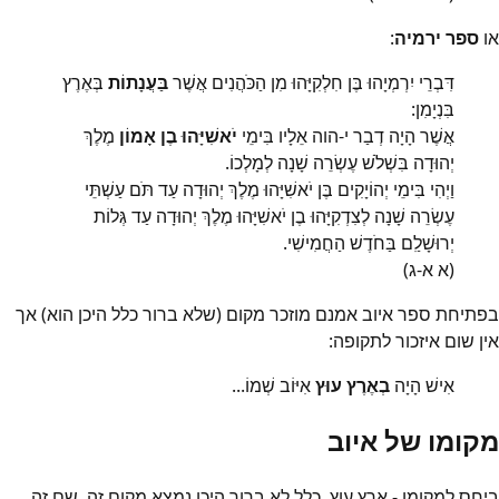
או
ספר ירמיה
:
דִּבְרֵי יִרְמְיָהוּ בֶּן חִלְקִיָּהוּ מִן הַכֹּהֲנִים אֲשֶׁר
בַּעֲנָתוֹת
בְּאֶרֶץ
בִּנְיָמִן:
אֲשֶׁר הָיָה דְבַר י-הוה אֵלָיו בִּימֵי
יֹאשִׁיָּהוּ בֶן אָמוֹן
מֶלֶךְ
יְהוּדָה בִּשְׁלֹשׁ עֶשְׂרֵה שָׁנָה לְמָלְכוֹ.
וַיְהִי בִּימֵי יְהוֹיָקִים בֶּן יֹאשִׁיָּהוּ מֶלֶךְ יְהוּדָה עַד תֹּם עַשְׁתֵּי
עֶשְׂרֵה שָׁנָה לְצִדְקִיָּהוּ בֶן יֹאשִׁיָּהוּ מֶלֶךְ יְהוּדָה עַד גְּלוֹת
יְרוּשָׁלִַם בַּחֹדֶשׁ הַחֲמִישִׁי.
(א א-ג)
בפתיחת ספר איוב אמנם מוזכר מקום (שלא ברור כלל היכן הוא) אך
אין שום איזכור לתקופה:
אִישׁ הָיָה
בְאֶרֶץ עוּץ
אִיּוֹב שְׁמוֹ...
מקומו של איוב
ביחס למקומו - ארץ עוץ, כלל לא ברור היכן נמצא מקום זה. שם זה