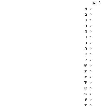
א
א
ב
ג
ד
ה
ו
ז
ח
ט
י
יא
יב
יג
יד
טו
טז
יז
יח