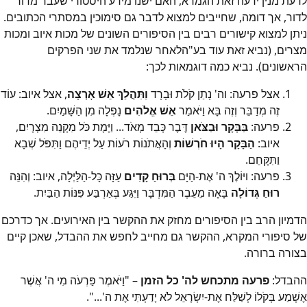
לדעת מנין ידעה זאת הגמרא, האם ישנו מידע היסטורי שעבר מדור
לדור, אך דומה, שחייבים למצוא לדבר גם סימוכין במסתרי הכתובים.
ניתן למצוא קישורים רבים בין הסיפורים השונים של מכות איוב ומכות
מצרים, (נביא זאת עוד בע"הלאחר שנלמד את שני הפרקים
הראשונים). נביא כמה דוגמאות לכך:
אצל פרעה: וה' נָתַן קֹלֹת וּבָרָד
וַתִּהֲלַךְ אֵשׁ אָרְצָה
, אצל איוב: עוֹד
זֶה מְדַבֵּר וְזֶה בָּא וַיֹּאמַר
אֵשׁ אֱלֹהִים
נָפְלָה מִן הַשָּׁמַיִם.
פרעה:
בַּבָּקָר וּבַצֹּאן
דֶּבֶר כָּבֵד מְאֹד... וַיָּמָת כֹּל מִקְנֵה מִצְרָיִם,
איוב:
הַבָּקָר הָיוּ חֹרְשׁוֹת
וְהָאֲתֹנוֹת רֹעוֹת עַל יְדֵיהֶם וַתִּפֹּל שְׁבָא
וַתִּקָּחֵם.
פרעה: ויּוֹלֶךְ ה' אֶת-הַיָּם
בְּרוּחַ קָדִים
עַזָּה כָּל-הַלַּיְלָה, איוב: וְהִנֵּה
רוּחַ גְּדוֹלָה
בָּאָה מֵעֵבֶר הַמִּדְבָּר וַיִּגַּע בְּאַרְבַּע פִּנּוֹת הַבַּיִת.
הדמיון הרב בין הסיפורים מחזק את ההקשר בין האירועים. אך כדרכם
של סיפורי המקרא, ההקשר גם מחייב לחפש את ההבדל, שאכן קיים
בצורה ברורה.
ההבדל:
פרעה מתכחש לה' כל הזמן
– "וַיֹּאמֶר פַּרְעֹה מִי ה' אֲשֶׁר
אֶשְׁמַע בְּקֹלוֹ לְשַׁלַּח אֶת-יִשְׂרָאֵל לֹא יָדַעְתִּי אֶת ה'...".