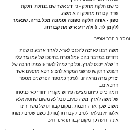
כי שם חלקת מחקק - כי ידע אשר שם בנחלתו חלקת
שדה קבורת מחוקק והוא משה.
ספון - אותה חלקה ספונה וטמונה מכל בריה, שנאמר
(לקמן לד, ו) ולא ידע איש את קבורתו
.
ומסביר הרב אופיר:
משה רבנו לא זכה להכנס לארץ. לאחר ארבעים שנות
נדודים במדבר בהם עמל וטרח בחינוכו של עמו גזר עליו
ה' שלא ייכנס לארץ. וכל כך למה? לאור עוצמתו הרבה של
העונש התקשו פרשני המקרא להציע חטא מתאים אשר
יצדיק גזרה נוראה זו. ולפיכך כמספר הפרשנים מספר
החטאים...
דומה כי סוגייתנו מציעה פירוש מקורי וייחודי לאי כניסתו
של משה לארץ. משה כאיוב סבל לא משום שחטא אלא
משום שכך גזרה חכמתו. מקום קבורתו של משה הינו
אלגוריא נפלאה לסיבת קבורתו (מותו). כשם שסיבת מותו
אינה ידועה כך מקום קבורתו אינו ידוע.