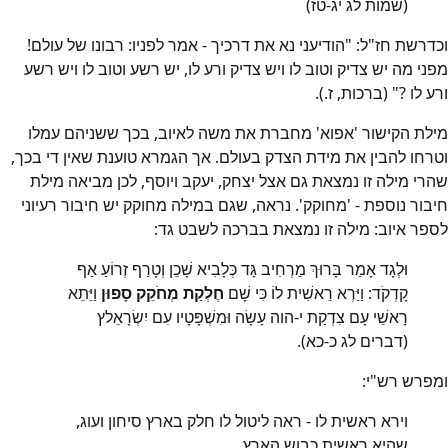
(שמות לג יג-טז)
וכדרשת חז"ל: "הודיעני נא את דרכיך - אמר לפניו: רבונו של עולם!
מפני מה יש צדיק וטוב לו ויש צדיק ורע לו, יש רשע וטוב לו ויש רשע
ורע לו ?" (ברכות, ז.).
מילת הקישור 'אפוא' מחברת את משה לאיוב, בכך ששניהם עמלו
וטרחו להבין את מידת הצדק בעולם. אך הגמרא טוענת שאין די בכך,
שהרי מילה זו נמצאת גם אצל יצחק, יעקב ויוסף, לכן מביאה מילת
חיבור נוספת - 'מחוקק'. נראה, שגם במילה מחוקק יש חיבור רעיוני
לספר איוב: מילה זו נמצאת בברכה לשבט גד:
וּלְגָד אָמַר בָּרוּךְ מַרְחִיב גָּד כְּלָבִיא שָׁכֵן וְטָרַף זְרוֹעַ אַף
קָדְקֹד: וַיַּרְא רֵאשִׁית לוֹ כִּי שָׁם
חֶלְקַת מְחֹקֵק סָפוּן
וַיֵּתֵא
רָאשֵׁי עָם צִדְקַת י-הוה עָשָׂה וּמִשְׁפָּטָיו עִם יִשְׂרָאֵלץ
(דברים לג כ-כא).
ומפרש רש"י:
וירא ראשית לו - ראה ליטול לו חלק בארץ סיחון ועוג,
שהיא ראשית כבוש הארץ.