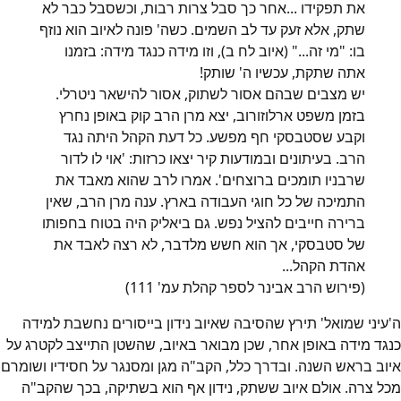
את תפקידו ...אחר כך סבל צרות רבות, וכשסבל כבר לא
שתק, אלא זעק עד לב השמים. כשה' פונה לאיוב הוא נוזף
בו: "מי זה..." (איוב לח ב), וזו מידה כנגד מידה: בזמנו
אתה שתקת, עכשיו ה' שותק!
יש מצבים שבהם אסור לשתוק, אסור להישאר ניטרלי.
בזמן משפט ארלוזורוב, יצא מרן הרב קוק באופן נחרץ
וקבע שסטבסקי חף מפשע. כל דעת הקהל היתה נגד
הרב. בעיתונים ובמודעות קיר יצאו כרזות: 'אוי לו לדור
שרבניו תומכים ברוצחים'. אמרו לרב שהוא מאבד את
התמיכה של כל חוגי העבודה בארץ. ענה מרן הרב, שאין
ברירה חייבים להציל נפש. גם ביאליק היה בטוח בחפותו
של סטבסקי, אך הוא חשש מלדבר, לא רצה לאבד את
אהדת הקהל...
(פירוש הרב אבינר לספר קהלת עמ' 111)
ה'עיני שמואל' תירץ שהסיבה שאיוב נידון בייסורים נחשבת למידה
כנגד מידה באופן אחר, שכן מבואר באיוב, שהשטן התייצב לקטרג על
איוב בראש השנה. ובדרך כלל, הקב"ה מגן ומסנגר על חסידיו ושומרם
מכל צרה. אולם איוב ששתק, נידון אף הוא בשתיקה, בכך שהקב"ה