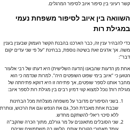
קשר רעיוני בין סיפור איוב לסיפור המרגלים.
השוואה בין איוב לסיפור משפחת נעמי
במגילת רות
כדי להבהיר ענין זה, כבר הארכנו בהבנת הקשר העמוק שבענין בענין
משה. אך אדגים זאת בשיטה נוספת, בבחינת "על פי שני עדים יקום
דבר":
אחת מן הדעות שהבאנו (הדעה השלישית) היא דעתו של רבי אלעזר
הטוען כי "איוב בימי שפוט השופטים היה". למרות שנדמה כי הוא
מחבר אותנו לספר שופטים, אך פתיחה זו היא דווקא פתיחתה של
מגילת רות! נוכל למצוא קווי דמיון רבים בין מגילת רות לספר איוב:
בשני הסיפורים מדובר על משפחה מוצלחת מכל הבחינות
שבבת אחת מאבדת הכל, גם את הנפש וגם את הרכוש, ונותרת
ללא סיכוי ריאלי להשתקם מחדש.
שני הסובלים מתאוננים על מר גורלם, מתוך הכרה שהקב"ה
עומד מאחורי הקורות אותם. הלשון בה משתמשים שניהם,