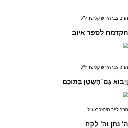
הרב צבי הירש קלישר ז"ל
הקדמה לספר איוב
הרב צבי הירש קלישר ז"ל
וַיָּבוֹא גַם־הַשָּׂטָן בְּתוֹכָם
הרב לייב מינצברג ז"ל
ה' נתן וה' לקח