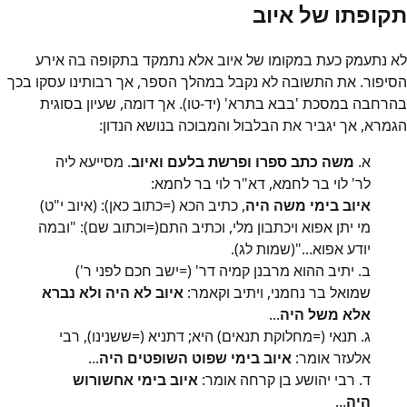
תקופתו של איוב
לא נתעמק כעת במקומו של איוב אלא נתמקד בתקופה בה אירע
הסיפור. את התשובה לא נקבל במהלך הספר, אך רבותינו עסקו בכך
בהרחבה במסכת 'בבא בתרא' (יד-טו). אך דומה, שעיון בסוגית
הגמרא, אך יגביר את הבלבול והמבוכה בנושא הנדון:
א.
משה כתב ספרו ופרשת בלעם ואיוב
. מסייעא ליה
לר' לוי בר לחמא, דא"ר לוי בר לחמא:
איוב בימי משה היה
, כתיב הכא (=כתוב כאן): (איוב י"ט)
מי יתן אפוא ויכתבון מלי, וכתיב התם(=וכתוב שם): "ובמה
יודע אפוא..."(שמות לג).
ב. יתיב ההוא מרבנן קמיה דר' (=ישב חכם לפני ר')
שמואל בר נחמני, ויתיב וקאמר:
איוב לא היה ולא נברא
אלא משל היה
...
ג. תנאי (=מחלוקת תנאים) היא; דתניא (=ששנינו), רבי
אלעזר אומר:
איוב בימי שפוט השופטים היה
...
ד. רבי יהושע בן קרחה אומר:
איוב בימי אחשורוש
היה
...