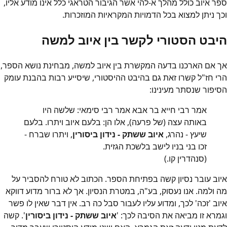
ספר איוב כולל מהלך א-להי אשר הגיבור הטראגי כלל אינו מודע אליו,
וכך ניתן למצוא בכל הדמויות המקראיות המוזכרות.
היבט הסטורי לקשר בין איוב למשה
אך אם הארכנו בדעה המקשרת בין איוב למשה, מבחינת נושא הספר,
הרי חז"ל קשרו זאת גם בהיבט ההיסטורי, שיסייע רבות בהבנת עומק
הסיפור שנסתר מעינינו:
אמר רבי חייא בר אבא אמר רבי סימאי: שלשה היו
באותה עצה (של פרעה), אלו הן: בלעם איוב ויתרו. בלעם
שיעץ - נהרג,
איוב ששתק - נידון ביסורין
, ויתרו שברח -
זכו בני בניו לישב בלשכת הגזית.
(סנהדרין קו.)
איוב עובר נסיון קשה בפתיחת הספר. הכתוב לא טורח להסביר על
מה ולמה. אנו נעסוק, בע"ה, במטרת הנסיון. אך לא ברור מדוע דווקא
איוב 'זכה' לכך, ומדוע עליו לעבור סבל כה רב. אין דבר שאין לו פשר
וגמרא זו מביאה את הסיבה לכך: '
איוב ששתק - נידון ביסורין
'. קשה