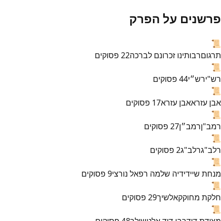
פרשנים על הפרק
📜
תרגום
רבותינו זכרונם לברכה
22
פסוקים
📜
רש"י
רש״י
44
פסוקים
📜
אבן עזרא
אבן עזרא
17
פסוקים
📜
רמב"ן
רמב״ן
27
פסוקים
📜
רלב"ג
רלב"ג
2
פסוקים
📜
מנחת שי
ידידיה שלמה רפאל נורצי
9
פסוקים
📜
חלקת מחוקק
אלשיך
29
פסוקים
📜
מצודת דוד
רבי דוד אלטשולר
48
פסוקים