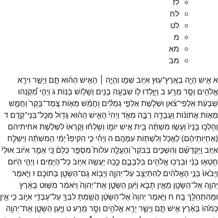
לז
לח
לט
מ
מא
מב
א
אִ֛ישׁ
הָיָ֥ה
בְאֶֽרֶץ־
ע֖וּץ
אִיּ֣וֹב
שְׁמ֑וֹ
וְהָיָ֣ה ׀
הָאִ֣ישׁ
הַה֗וּא
תָּ֧ם
וְיָשָׁ֛ר
וִירֵ֥א
אֱלֹהִ֖ים
וְסָ֥ר
מֵרָֽע׃
ב
וַיִּוָּ֥לְדוּ
ל֛וֹ
שִׁבְעָ֥ה
בָנִ֖ים
וְשָׁל֥וֹשׁ
בָּנֽוֹת׃
ג
וַיְהִ֣י
מִ֠קְנֵהוּ
שִֽׁבְעַ֨ת
אַלְפֵי־
צֹ֜אן
וּשְׁלֹ֧שֶׁת
אַלְפֵ֣י
גְמַלִּ֗ים
וַחֲמֵ֨שׁ
מֵא֤וֹת
צֶֽמֶד־
בָּקָר֙
וַחֲמֵ֣שׁ
מֵא֣וֹת
אֲתוֹנ֔וֹת
וַעֲבֻדָּ֖ה
רַבָּ֣ה
מְאֹ֑ד
וַיְהִי֙
הָאִ֣ישׁ
הַה֔וּא
גָּד֖וֹל
מִכָּל־
בְּנֵי־
קֶֽדֶם׃
ד
וְהָלְכ֤וּ
בָנָיו֙
וְעָשׂ֣וּ
מִשְׁתֶּ֔ה
בֵּ֖ית
אִ֣ישׁ
יוֹמ֑וֹ
וְשָׁלְח֗וּ
וְקָרְאוּ֙
לִשְׁלֹ֣שֶׁת
אחיתיהם
(
אַחְיֽוֹתֵיהֶ֔ם
)
לֶאֱכֹ֥ל
וְלִשְׁתּ֖וֹת
עִמָּהֶֽם׃
ה
וַיְהִ֡י
כִּ֣י
הִקִּיפֽוּ֩
יְמֵ֨י
הַמִּשְׁתֶּ֜ה
וַיִּשְׁלַ֧ח
אִיּ֣וֹב
וַֽיְקַדְּשֵׁ֗ם
וְהִשְׁכִּ֣ים
בַּבֹּקֶר֮
וְהֶעֱלָ֣ה
עֹלוֹת֮
מִסְפַּ֣ר
כֻּלָּם֒
כִּ֚י
אָמַ֣ר
אִיּ֔וֹב
אוּלַי֙
חָטְא֣וּ
בָנַ֔י
וּבֵרֲכ֥וּ
אֱלֹהִ֖ים
בִּלְבָבָ֑ם
כָּ֛כָה
יַעֲשֶׂ֥ה
אִיּ֖וֹב
כָּל־
הַיָּמִֽים׃
ו
וַיְהִ֣י
הַיּ֔וֹם
וַיָּבֹ֙אוּ֙
בְּנֵ֣י
הָאֱלֹהִ֔ים
לְהִתְיַצֵּ֖ב
עַל־
יְהוָ֑ה
וַיָּב֥וֹא
גַֽם־
הַשָּׂטָ֖ן
בְּתוֹכָֽם׃
ז
וַיֹּ֧אמֶר
יְהוָ֛ה
אֶל־
הַשָּׂטָ֖ן
מֵאַ֣יִן
תָּבֹ֑א
וַיַּ֨עַן
הַשָּׂטָ֤ן
אֶת־
יְהוָה֙
וַיֹּאמַ֔ר
מִשּׁ֣וּט
בָּאָ֔רֶץ
וּמֵֽהִתְהַלֵּ֖ךְ
בָּֽהּ׃
ח
וַיֹּ֤אמֶר
יְהוָה֙
אֶל־
הַשָּׂטָ֔ן
הֲשַׂ֥מְתָּ
לִבְּךָ֖
עַל־
עַבְדִּ֣י
אִיּ֑וֹב
כִּ֣י
אֵ֤ין
כָּמֹ֙הוּ֙
בָּאָ֔רֶץ
אִ֣ישׁ
תָּ֧ם
וְיָשָׁ֛ר
יְרֵ֥א
אֱלֹהִ֖ים
וְסָ֥ר
מֵרָֽע׃
ט
וַיַּ֧עַן
הַשָּׂטָ֛ן
אֶת־
יְהוָ֖ה