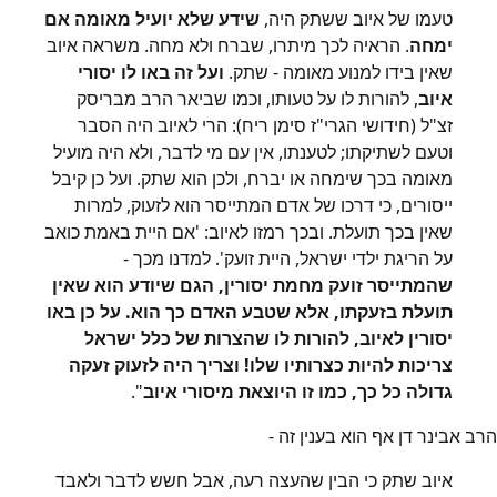
טעמו של איוב ששתק היה,
שידע שלא יועיל מאומה אם
ימחה
. הראיה לכך מיתרו, שברח ולא מחה. משראה איוב
שאין בידו למנוע מאומה - שתק.
ועל זה באו לו יסורי
איוב
, להורות לו על טעותו, וכמו שביאר הרב מבריסק
זצ"ל (חידושי הגרי"ז סימן ריח): הרי לאיוב היה הסבר
וטעם לשתיקתו; לטענתו, אין עם מי לדבר, ולא היה מועיל
מאומה בכך שימחה או יברח, ולכן הוא שתק. ועל כן קיבל
ייסורים, כי דרכו של אדם המתייסר הוא לזעוק, למרות
שאין בכך תועלת. ובכך רמזו לאיוב: 'אם היית באמת כואב
על הריגת ילדי ישראל, היית זועק'. למדנו מכך -
שהמתייסר זועק מחמת יסורין, הגם שיודע הוא שאין
תועלת בזעקתו, אלא שטבע האדם כך הוא. על כן באו
יסורין לאיוב, להורות לו שהצרות של כלל ישראל
צריכות להיות כצרותיו שלו! וצריך היה לזעוק זעקה
גדולה כל כך, כמו זו היוצאת מיסורי איוב
".
הרב אבינר דן אף הוא בענין זה -
איוב שתק כי הבין שהעצה רעה, אבל חשש לדבר ולאבד