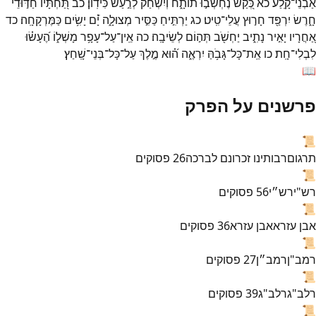
אַבְנֵי־
קָֽלַע׃
כא
כְּ֭קַשׁ
נֶחְשְׁב֣וּ
תוֹתָ֑ח
וְ֝יִשְׂחַ֗ק
לְרַ֣עַשׁ
כִּידֽוֹן׃
כב
תַּ֭חְתָּיו
חַדּ֣וּדֵי
חָ֑רֶשׂ
יִרְפַּ֖ד
חָר֣וּץ
עֲלֵי־
טִֽיט׃
כג
יַרְתִּ֣יחַ
כַּסִּ֣יר
מְצוּלָ֑ה
יָ֝֗ם
יָשִׂ֥ים
כַּמֶּרְקָחָֽה׃
כד
אַ֭חֲרָיו
יָאִ֣יר
נָתִ֑יב
יַחְשֹׁ֖ב
תְּה֣וֹם
לְשֵׂיבָֽה׃
כה
אֵֽין־
עַל־
עָפָ֥ר
מָשְׁל֑וֹ
הֶ֝עָשׂ֗וּ
לִבְלִי־
חָֽת׃
כו
אֵֽת־
כָּל־
גָּבֹ֥הַּ
יִרְאֶ֑ה
ה֝֗וּא
מֶ֣לֶךְ
עַל־
כָּל־
בְּנֵי־
שָֽׁחַץ׃
📖
פרשנים על הפרק
📜
תרגום
רבותינו זכרונם לברכה
26
פסוקים
📜
רש"י
רש״י
56
פסוקים
📜
אבן עזרא
אבן עזרא
36
פסוקים
📜
רמב"ן
רמב״ן
27
פסוקים
📜
רלב"ג
רלב"ג
39
פסוקים
📜