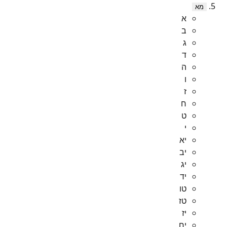
מא
א
ב
ג
ד
ה
ו
ז
ח
ט
י
יא
יב
יג
יד
טו
טז
יז
יח