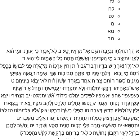
לז
לח
לט
מ
מא
מב
א
הֵן־
תֹּחַלְתּ֥וֹ
נִכְזָ֑בָה
הֲגַ֖ם
אֶל־
מַרְאָ֣יו
יֻטָֽל׃
ב
לֹֽא־
אַ֭כְזָר
כִּ֣י
יְעוּרֶ֑נּוּ
וּמִ֥י
ה֝֗וּא
לְפָנַ֥י
יִתְיַצָּֽב׃
ג
מִ֣י
הִ֭קְדִּימַנִי
וַאֲשַׁלֵּ֑ם
תַּ֖חַת
כָּל־
הַשָּׁמַ֣יִם
לִי־
הֽוּא׃
ד
לא־
(
לֽוֹ־
)
אַחֲרִ֥ישׁ
בַּדָּ֑יו
וּדְבַר־
גְּ֝בוּר֗וֹת
וְחִ֣ין
עֶרְכּֽוֹ׃
ה
מִֽי־
גִ֭לָּה
פְּנֵ֣י
לְבוּשׁ֑וֹ
בְּכֶ֥פֶל
רִ֝סְנ֗וֹ
מִ֣י
יָבֽוֹא׃
ו
דַּלְתֵ֣י
פָ֭נָיו
מִ֣י
פִתֵּ֑חַ
סְבִיב֖וֹת
שִׁנָּ֣יו
אֵימָֽה׃
ז
גַּ֭אֲוָה
אֲפִיקֵ֣י
מָֽגִנִּ֑ים
סָ֝ג֗וּר
חוֹתָ֥ם
צָֽר׃
ח
אֶחָ֣ד
בְּאֶחָ֣ד
יִגַּ֑שׁוּ
וְ֝ר֗וּחַ
לֹא־
יָב֥וֹא
בֵֽינֵיהֶֽם׃
ט
אִישׁ־
בְּאָחִ֥יהוּ
יְדֻבָּ֑קוּ
יִ֝תְלַכְּד֗וּ
וְלֹ֣א
יִתְפָּרָֽדוּ׃
י
עֲ‍ֽ֭טִישֹׁתָיו
תָּ֣הֶל
א֑וֹר
וְ֝עֵינָ֗יו
כְּעַפְעַפֵּי־
שָֽׁחַר׃
יא
מִ֭פִּיו
לַפִּידִ֣ים
יַהֲלֹ֑כוּ
כִּיד֥וֹדֵי
אֵ֝֗שׁ
יִתְמַלָּֽטוּ׃
יב
מִ֭נְּחִירָיו
יֵצֵ֣א
עָשָׁ֑ן
כְּד֖וּד
נָפ֣וּחַ
וְאַגְמֹֽן׃
יג
נַ֭פְשׁוֹ
גֶּחָלִ֣ים
תְּלַהֵ֑ט
וְ֝לַ֗הַב
מִפִּ֥יו
יֵצֵֽא׃
יד
בְּֽ֭צַוָּארוֹ
יָלִ֣ין
עֹ֑ז
וּ֝לְפָנָ֗יו
תָּד֥וּץ
דְּאָבָֽה׃
טו
מַפְּלֵ֣י
בְשָׂר֣וֹ
דָבֵ֑קוּ
יָצ֥וּק
עָ֝לָ֗יו
בַּל־
יִמּֽוֹט׃
טז
לִ֭בּוֹ
יָצ֣וּק
כְּמוֹ־
אָ֑בֶן
וְ֝יָצ֗וּק
כְּפֶ֣לַח
תַּחְתִּֽית׃
יז
מִ֭שֵּׂתוֹ
יָג֣וּרוּ
אֵלִ֑ים
מִ֝שְּׁבָרִ֗ים
יִתְחַטָּֽאוּ׃
יח
מַשִּׂיגֵ֣הוּ
חֶ֭רֶב
בְּלִ֣י
תָק֑וּם
חֲנִ֖ית
מַסָּ֣ע
וְשִׁרְיָֽה׃
יט
יַחְשֹׁ֣ב
לְתֶ֣בֶן
בַּרְזֶ֑ל
לְעֵ֖ץ
רִקָּב֣וֹן
נְחוּשָֽׁה׃
כ
לֹֽא־
יַבְרִיחֶ֥נּוּ
בֶן־
קָ֑שֶׁת
לְ֝קַ֗שׁ
נֶהְפְּכוּ־
ל֥וֹ