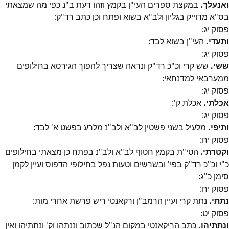
ואנעלך.
במקצת ספרים העי"ן בקמץ וזהו דעת ב"נ כפי מה שמצאתי
בס"א מדוייק בגליון ולב"א בשוא ופתח וכן כתב רד"ק:
פסוק
יג
:
ותעדי.
העי"ן בשוא לבד:
פסוק
יג
:
ששי.
שש קרי וכ"כ רד"ק ונראה שצריך להפוך הגירסא בחילופים
ממערבאי למדנחאי:
פסוק
יג
:
אכלתי.
אכלת ק':
פסוק
יג
:
ותיפי.
מלעיל בשני פשטין לב"א ולב"נ מלרע בפשט א' לבד:
פסוק
יח
:
וקטרתי.
הטי"ת בקמץ חטוף לב"א ולב"נ בפתח כן מצאתי בחילופים
כ"י וכ"כ רד"ק בפי' ובשרשים וטעות נפל בחילופי הדפוס ועיין לקמן
סימן כ"ג:
פסוק
יח
:
נתתי.
נתת קרי ועיין הרמב"ן ורקאנטי ריש פרשת אחרי מות:
פסוק
יט
:
ונתתיהו.
כתב הריקאנטי במקום הנ"ל שכתוב וננתהו וק' ונתתיהו ואין