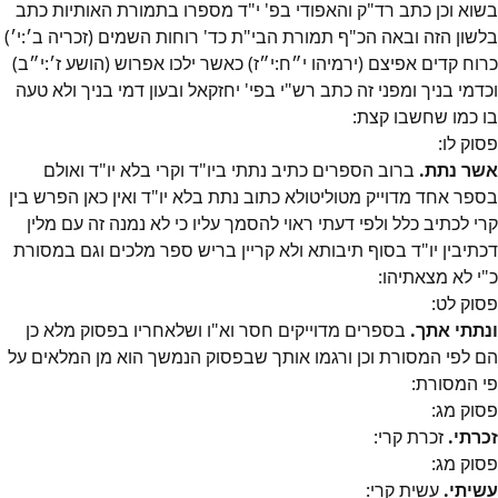
בשוא וכן כתב רד"ק והאפודי בפ' י"ד מספרו בתמורת האותיות כתב
בלשון הזה ובאה הכ"ף תמורת הבי"ת כד' רוחות השמים (זכריה ב׳:י׳)
כרוח קדים אפיצם (ירמיהו י״ח:י״ז) כאשר ילכו אפרוש (הושע ז׳:י״ב)
וכדמי בניך ומפני זה כתב רש"י בפי' יחזקאל ובעון דמי בניך ולא טעה
בו כמו שחשבו קצת:
פסוק
לו
:
אשר נתת.
ברוב הספרים כתיב נתתי ביו"ד וקרי בלא יו"ד ואולם
בספר אחד מדוייק מטוליטולא כתוב נתת בלא יו"ד ואין כאן הפרש בין
קרי לכתיב כלל ולפי דעתי ראוי להסמך עליו כי לא נמנה זה עם מלין
דכתיבין יו"ד בסוף תיבותא ולא קריין בריש ספר מלכים וגם במסורת
כ"י לא מצאתיהו:
פסוק
לט
:
ונתתי אתך.
בספרים מדוייקים חסר וא"ו ושלאחריו בפסוק מלא כן
הם לפי המסורת וכן ורגמו אותך שבפסוק הנמשך הוא מן המלאים על
פי המסורת:
פסוק
מג
:
זכרתי.
זכרת קרי:
פסוק
מג
:
עשיתי.
עשית קרי: