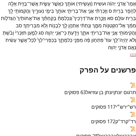
אָמַר֙
אֲדֹנָ֣י
יְהוִ֔ה
ועשית
(
וְעָשִׂ֥יתִי
)
אוֹתָ֖ךְ
כַּאֲשֶׁ֣ר
עָשִׂ֑ית
אֲשֶׁר־
בָּזִ֥ית
אָלָ֖ה
לְהָפֵ֥ר
בְּרִֽית׃
ס
וְזָכַרְתִּ֨י
אֲנִ֧י
אֶת־
בְּרִיתִ֛י
אוֹתָ֖ךְ
בִּימֵ֣י
נְעוּרָ֑יִךְ
וַהֲקִמוֹתִ֥י
לָ֖ךְ
בְּרִ֥ית
עוֹלָֽם׃
סא
וְזָכַ֣רְתְּ
אֶת־
דְּרָכַיִךְ֮
וְנִכְלַמְתְּ֒
בְּקַחְתֵּ֗ךְ
אֶת־
אֲחוֹתַ֙יִךְ֙
הַגְּדֹל֣וֹת
מִמֵּ֔ךְ
אֶל־
הַקְּטַנּ֖וֹת
מִמֵּ֑ךְ
וְנָתַתִּ֨י
אֶתְהֶ֥ן
לָ֛ךְ
לְבָנ֖וֹת
וְלֹ֥א
מִבְּרִיתֵֽךְ׃
סב
וַהֲקִימוֹתִ֥י
אֲנִ֛י
אֶת־
בְּרִיתִ֖י
אִתָּ֑ךְ
וְיָדַ֖עַתְּ
כִּֽי־
אֲנִ֥י
יְהוָֽה׃
סג
לְמַ֤עַן
תִּזְכְּרִי֙
וָבֹ֔שְׁתְּ
וְלֹ֨א
יִֽהְיֶה־
לָּ֥ךְ
עוֹד֙
פִּתְח֣וֹן
פֶּ֔ה
מִפְּנֵ֖י
כְּלִמָּתֵ֑ךְ
בְּכַפְּרִי־
לָךְ֙
לְכָל־
אֲשֶׁ֣ר
עָשִׂ֔ית
נְאֻ֖ם
אֲדֹנָ֥י
יְהוִֽה׃
📖
פרשנים על הפרק
📜
תרגום יונתן
יונתן בן עוזיאל
63
פסוקים
📜
רש"י
רש״י
117
פסוקים
📜
רד"ק
רד"ק
172
פסוקים
📜
אברבנאל
אברבנאל
28
פסוקים