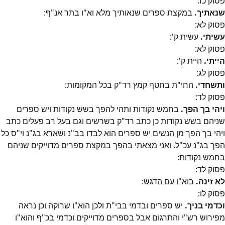
פסוק
כז
:
שנאתיך.
במקצת ספרים שנאותיך מלא וא"ו בתר אנ"ף:
פסוק
לא
:
עשיתי.
עשית ק':
פסוק
לא
:
הייתי.
היית ק':
פסוק
לג
:
ותשחדי.
החי"ת בחטף קמץ רד"ק בכל המקומות:
פסוק
לד
:
ויהי בך הפך.
בחמש נקודות ותהי להפך בשש נקודות ויש ספרים
שניהם בשש נקודות כן כתב רד"ק בשרשים וגם בעל רב פעלים כתב
ויהי בך הפך מן הנשים יש ספרים הוא לבדו בב"נ ושארא בג"נ וי"ס כל
הפך בג"נ עכ"ל. ואני מצאתי בהפך במקצת ספרים מדוייקים שניהם
בחמש נקודות:
פסוק
לד
:
לא זינה.
בוא"ו עם הדגש:
פסוק
לו
:
וכדמי בניך.
יש ספרים ובדמי בבי"ת ולכן הוא"ו שרוקה וכן נראה
מפירוש רש"י והתרגום אבל בספרים מדוייקים וכדמי בכ"ף והוא"ו