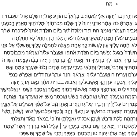
מח
א
וַיְהִ֥י
דְבַר־
יְהוָ֖ה
אֵלַ֥י
לֵאמֹֽר׃
ב
בֶּן־
אָדָ֕ם
הוֹדַ֥ע
אֶת־
יְרוּשָׁלִַ֖ם
אֶת־
תּוֹעֲבֹתֶֽיהָ׃
ג
וְאָמַרְתָּ֞
כֹּה־
אָמַ֨ר
אֲדֹנָ֤י
יְהוִה֙
לִיר֣וּשָׁלִַ֔ם
מְכֹרֹתַ֙יִךְ֙
וּמֹ֣לְדֹתַ֔יִךְ
מֵאֶ֖רֶץ
הַֽכְּנַעֲנִ֑י
אָבִ֥יךְ
הָאֱמֹרִ֖י
וְאִמֵּ֥ךְ
חִתִּֽית׃
ד
וּמוֹלְדוֹתַ֗יִךְ
בְּי֨וֹם
הוּלֶּ֤דֶת
אֹתָךְ֙
לֹֽא־
כָרַּ֣ת
שָׁרֵּ֔ךְ
וּבְמַ֥יִם
לֹֽא־
רֻחַ֖צְתְּ
לְמִשְׁעִ֑י
וְהָמְלֵ֙חַ֙
לֹ֣א
הֻמְלַ֔חַתְּ
וְהָחְתֵּ֖ל
לֹ֥א
חֻתָּֽלְתְּ׃
ה
לֹא־
חָ֨סָה
עָלַ֜יִךְ
עַ֗יִן
לַעֲשׂ֥וֹת
לָ֛ךְ
אַחַ֥ת
מֵאֵ֖לֶּה
לְחֻמְלָ֣ה
עָלָ֑יִךְ
וַֽתֻּשְׁלְכִ֞י
אֶל־
פְּנֵ֤י
הַשָּׂדֶה֙
בְּגֹ֣עַל
נַפְשֵׁ֔ךְ
בְּי֖וֹם
הֻלֶּ֥דֶת
אֹתָֽךְ׃
ו
וָאֶעֱבֹ֤ר
עָלַ֙יִךְ֙
וָֽאֶרְאֵ֔ךְ
מִתְבּוֹסֶ֖סֶת
בְּדָמָ֑יִךְ
וָאֹ֤מַר
לָךְ֙
בְּדָמַ֣יִךְ
חֲיִ֔י
וָאֹ֥מַר
לָ֖ךְ
בְּדָמַ֥יִךְ
חֲיִֽי׃
ז
רְבָבָ֗ה
כְּצֶ֤מַח
הַשָּׂדֶה֙
נְתַתִּ֔יךְ
וַתִּרְבִּי֙
וַֽתִּגְדְּלִ֔י
וַתָּבֹ֖אִי
בַּעֲדִ֣י
עֲדָיִ֑ים
שָׁדַ֤יִם
נָכֹ֙נוּ֙
וּשְׂעָרֵ֣ךְ
צִמֵּ֔חַ
וְאַ֖תְּ
עֵרֹ֥ם
וְעֶרְיָֽה׃
ח
וָאֶעֱבֹ֨ר
עָלַ֜יִךְ
וָאֶרְאֵ֗ךְ
וְהִנֵּ֤ה
עִתֵּךְ֙
עֵ֣ת
דֹּדִ֔ים
וָאֶפְרֹ֤שׂ
כְּנָפִי֙
עָלַ֔יִךְ
וָאֲכַסֶּ֖ה
עֶרְוָתֵ֑ךְ
וָאֶשָּׁ֣בַֽע
לָ֠ךְ
וָאָב֨וֹא
בִבְרִ֜ית
אֹתָ֗ךְ
נְאֻ֛ם
אֲדֹנָ֥י
יְהוִ֖ה
וַתִּ֥הְיִי
לִֽי׃
ט
וָאֶרְחָצֵ֣ךְ
בַּמַּ֔יִם
וָאֶשְׁטֹ֥ף
דָּמַ֖יִךְ
מֵֽעָלָ֑יִךְ
וָאֲסֻכֵ֖ךְ
בַּשָּֽׁמֶן׃
י
וָאַלְבִּישֵׁ֣ךְ
רִקְמָ֔ה
וָאֶנְעֲלֵ֖ךְ
תָּ֑חַשׁ
וָאֶחְבְּשֵׁ֣ךְ
בַּשֵּׁ֔שׁ
וַאֲכַסֵּ֖ךְ
מֶֽשִׁי׃
יא
וָאֶעְדֵּ֖ךְ
עֶ֑דִי
וָאֶתְּנָ֤ה
צְמִידִים֙
עַל־
יָדַ֔יִךְ
וְרָבִ֖יד
עַל־
גְּרוֹנֵֽךְ׃
יב
וָאֶתֵּ֥ן
נֶ֙זֶם֙
עַל־
אַפֵּ֔ךְ
וַעֲגִילִ֖ים
עַל־
אָזְנָ֑יִךְ
וַעֲטֶ֥רֶת
תִּפְאֶ֖רֶת
בְּרֹאשֵֽׁךְ׃
יג
וַתַּעְדִּ֞י
זָהָ֣ב
וָכֶ֗סֶף
וּמַלְבּוּשֵׁךְ֙
ששי
(
שֵׁ֤שׁ
)
וָמֶ֙שִׁי֙
וְרִקְמָ֔ה
סֹ֧לֶת
וּדְבַ֛שׁ
וָשֶׁ֖מֶן
אכלתי
(
אָכָ֑לְתְּ
)
וַתִּ֙יפִי֙
בִּמְאֹ֣ד
מְאֹ֔ד
וַֽתִּצְלְחִ֖י
לִמְלוּכָֽה׃
יד
וַיֵּ֨צֵא
לָ֥ךְ
שֵׁ֛ם
בַּגּוֹיִ֖ם
בְּיָפְיֵ֑ךְ
כִּ֣י ׀
כָּלִ֣יל
ה֗וּא
בַּֽהֲדָרִי֙
אֲשֶׁר־
שַׂ֣מְתִּי
עָלַ֔יִךְ
נְאֻ֖ם
אֲדֹנָ֥י
יְהוִֽה׃
טו
וַתִּבְטְחִ֣י
בְיָפְיֵ֔ךְ
וַתִּזְנִ֖י
עַל־
שְׁמֵ֑ךְ
וַתִּשְׁפְּכִ֧י