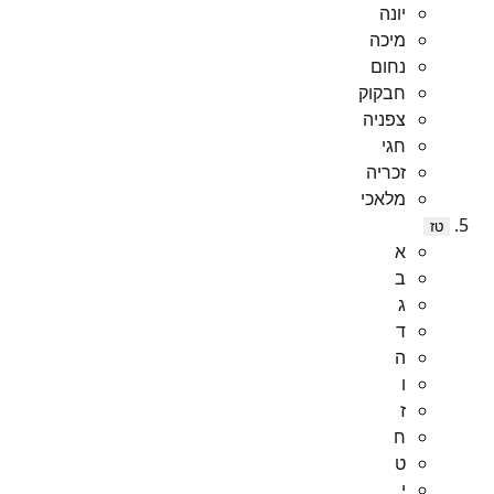
יונה
מיכה
נחום
חבקוק
צפניה
חגי
זכריה
מלאכי
טז
א
ב
ג
ד
ה
ו
ז
ח
ט
י