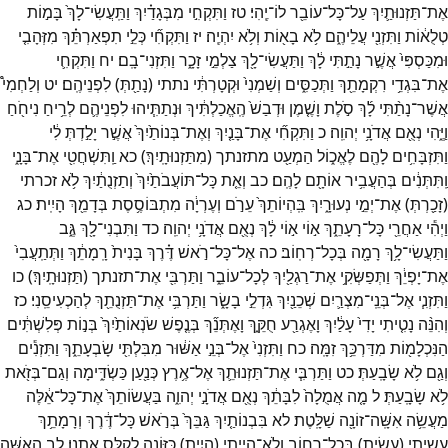
אֶת־
תַּזְנוּתַ֛יִךְ
עַל־
כָּל־
עוֹבֵ֖ר
לוֹ־
יֶֽהִי׃
טז
וַתִּקְחִ֣י
מִבְּגָדַ֗יִךְ
וַתַּֽעֲשִׂי־
לָךְ֙
בָּמ֣וֹת
טְלֻא֔וֹת
וַתִּזְנִ֖י
עֲלֵיהֶ֑ם
לֹ֥א
בָא֖וֹת
וְלֹ֥א
יִהְיֶֽה׃
יז
וַתִּקְחִ֞י
כְּלֵ֣י
תִפְאַרְתֵּ֗ךְ
מִזְּהָבִ֤י
וּמִכַּסְפִּי֙
אֲשֶׁ֣ר
נָתַ֣תִּי
לָ֔ךְ
וַתַּעֲשִׂי־
לָ֖ךְ
צַלְמֵ֣י
זָכָ֑ר
וַתִּזְנִי־
בָֽם׃
יח
וַתִּקְחִ֛י
אֶת־
בִּגְדֵ֥י
רִקְמָתֵ֖ךְ
וַתְּכַסִּ֑ים
וְשַׁמְנִי֙
וּקְטָרְתִּ֔י
נתתי
(
נָתַ֖תְּ
)
לִפְנֵיהֶֽם׃
יט
וְלַחְמִי֩
אֲשֶׁר־
נָתַ֨תִּי
לָ֜ךְ
סֹ֣לֶת
וָשֶׁ֤מֶן
וּדְבַשׁ֙
הֶֽאֱכַלְתִּ֔יךְ
וּנְתַתִּ֧יהוּ
לִפְנֵיהֶ֛ם
לְרֵ֥יחַ
נִיחֹ֖חַ
וַיֶּ֑הִי
נְאֻ֖ם
אֲדֹנָ֥י
יְהוִֽה׃
כ
וַתִּקְחִ֞י
אֶת־
בָּנַ֤יִךְ
וְאֶת־
בְּנוֹתַ֙יִךְ֙
אֲשֶׁ֣ר
יָלַ֣דְתְּ
לִ֔י
וַתִּזְבָּחִ֥ים
לָהֶ֖ם
לֶאֱכ֑וֹל
הַמְעַ֖ט
מתזנתך
(
מִתַּזְנוּתָֽיִךְ׃
)
כא
וַֽתִּשְׁחֲטִ֖י
אֶת־
בָּנָ֑י
וַֽתִּתְּנִ֔ים
בְּהַעֲבִ֥יר
אוֹתָ֖ם
לָהֶֽם׃
כב
וְאֵ֤ת
כָּל־
תּוֹעֲבֹתַ֙יִךְ֙
וְתַזְנֻתַ֔יִךְ
לֹ֥א
זכרתי
(
זָכַ֖רְתְּ
)
אֶת־
יְמֵ֣י
נְעוּרָ֑יִךְ
בִּֽהְיוֹתֵךְ֙
עֵרֹ֣ם
וְעֶרְיָ֔ה
מִתְבּוֹסֶ֥סֶת
בְּדָמֵ֖ךְ
הָיִֽית׃
כג
וַיְהִ֕י
אַחֲרֵ֖י
כָּל־
רָעָתֵ֑ךְ
א֣וֹי
א֣וֹי
לָ֔ךְ
נְאֻ֖ם
אֲדֹנָ֥י
יְהוִֽה׃
כד
וַתִּבְנִי־
לָ֖ךְ
גֶּ֑ב
וַתַּעֲשִׂי־
לָ֥ךְ
רָמָ֖ה
בְּכָל־
רְחֽוֹב׃
כה
אֶל־
כָּל־
רֹ֣אשׁ
דֶּ֗רֶךְ
בָּנִית֙
רָֽמָתֵ֔ךְ
וַתְּתַֽעֲבִי֙
אֶת־
יָפְיֵ֔ךְ
וַתְּפַשְּׂקִ֥י
אֶת־
רַגְלַ֖יִךְ
לְכָל־
עוֹבֵ֑ר
וַתַּרְבִּ֖י
אֶת־
תזנתך
(
תַּזְנוּתָֽיִךְ׃
)
כו
וַתִּזְנִ֧י
אֶל־
בְּנֵֽי־
מִצְרַ֛יִם
שְׁכֵנַ֖יִךְ
גִּדְלֵ֣י
בָשָׂ֑ר
וַתַּרְבִּ֥י
אֶת־
תַּזְנֻתֵ֖ךְ
לְהַכְעִיסֵֽנִי׃
כז
וְהִנֵּ֨ה
נָטִ֤יתִי
יָדִי֙
עָלַ֔יִךְ
וָאֶגְרַ֖ע
חֻקֵּ֑ךְ
וָאֶתְּנֵ֞ךְ
בְּנֶ֤פֶשׁ
שֹׂנְאוֹתַ֙יִךְ֙
בְּנ֣וֹת
פְּלִשְׁתִּ֔ים
הַנִּכְלָמ֖וֹת
מִדַּרְכֵּ֥ךְ
זִמָּֽה׃
כח
וַתִּזְנִי֙
אֶל־
בְּנֵ֣י
אַשּׁ֔וּר
מִבִּלְתִּ֖י
שָׂבְעָתֵ֑ךְ
וַתִּזְנִ֕ים
וְגַ֖ם
לֹ֥א
שָׂבָֽעַתְּ׃
כט
וַתַּרְבִּ֧י
אֶת־
תַּזְנוּתֵ֛ךְ
אֶל־
אֶ֥רֶץ
כְּנַ֖עַן
כַּשְׂדִּ֑ימָה
וְגַם־
בְּזֹ֖את
לֹ֥א
שָׂבָֽעַתְּ׃
ל
מָ֤ה
אֲמֻלָה֙
לִבָּתֵ֔ךְ
נְאֻ֖ם
אֲדֹנָ֣י
יְהוִ֑ה
בַּעֲשׂוֹתֵךְ֙
אֶת־
כָּל־
אֵ֔לֶּה
מַעֲשֵׂ֥ה
אִשָּֽׁה־
זוֹנָ֖ה
שַׁלָּֽטֶת׃
לא
בִּבְנוֹתַ֤יִךְ
גַּבֵּךְ֙
בְּרֹ֣אשׁ
כָּל־
דֶּ֔רֶךְ
וְרָמָתֵ֥ךְ
עשיתי
(
עָשִׂ֖ית
)
בְּכָל־
רְח֑וֹב
וְלֹא־
הייתי
(
הָיִ֥ית
)
כַּזּוֹנָ֖ה
לְקַלֵּ֥ס
אֶתְנָֽן׃
לב
הָאִשָּׁ֖ה