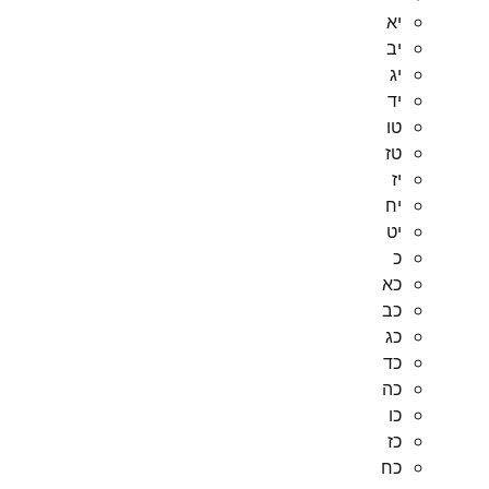
יא
יב
יג
יד
טו
טז
יז
יח
יט
כ
כא
כב
כג
כד
כה
כו
כז
כח