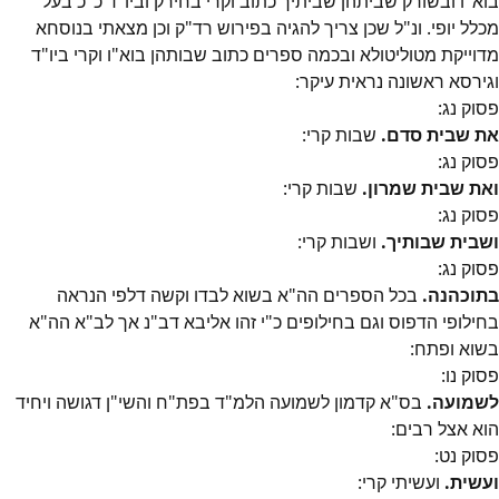
בוא"ו ובשורק שביתהן שביתיך כתוב וקרי בחירק וביו"ד כ"כ בעל
מכלל יופי. ונ"ל שכן צריך להגיה בפירוש רד"ק וכן מצאתי בנוסחא
מדוייקת מטוליטולא ובכמה ספרים כתוב שבותהן בוא"ו וקרי ביו"ד
וגירסא ראשונה נראית עיקר:
פסוק
נג
:
את שבית סדם.
שבות קרי:
פסוק
נג
:
ואת שבית שמרון.
שבות קרי:
פסוק
נג
:
ושבית שבותיך.
ושבות קרי:
פסוק
נג
:
בתוכהנה.
בכל הספרים הה"א בשוא לבדו וקשה דלפי הנראה
בחילופי הדפוס וגם בחילופים כ"י זהו אליבא דב"נ אך לב"א הה"א
בשוא ופתח:
פסוק
נו
:
לשמועה.
בס"א קדמון לשמועה הלמ"ד בפת"ח והשי"ן דגושה ויחיד
הוא אצל רבים:
פסוק
נט
:
ועשית.
ועשיתי קרי: