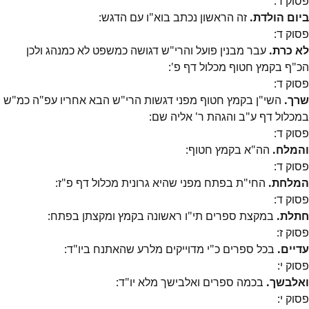
פסוק
ד
:
ביום הולדת.
זה הראשון נכתב בוא"ו עם הדגש:
פסוק
ד
:
לא כרת.
עבר מבנין פועל והרי"ש דגושה כמשפט לא כמנהג ולכן
הכ"ף בקמץ חטוף מכלול דף פ':
פסוק
ד
:
שרך.
השי"ן בקמץ חטוף מפני דגשות הרי"ש הבא אחריו עפ"ה כמ"ש
במכלול דף ע"ב והגהת ר' אליה שם:
פסוק
ד
:
והמלח.
הה"א בקמץ חטוף:
פסוק
ד
:
המלחת.
החי"ת בפתח מפני שהיא גרונית מכלול דף פ"ז:
פסוק
ד
:
חתלת.
במקצת ספרים תי"ו ראשונה בקמץ ומקצתן בפתח:
פסוק
ז
:
עדיים.
בכל ספרים כ"י מדוייקים מלרע שהאתנח ביו"ד:
פסוק
י
:
ואלבשך.
בכמה ספרים ואלבישך מלא יו"ד:
פסוק
י
: