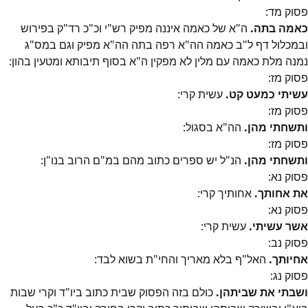
פסוק
מד
:
כאמה בתה.
ה"א של כאמה איננה מפיק רש"י וכ"כ רד"ק בפירוש
ובמכלול דף ל"ב כאמה הה"א רפה בתה הה"א מפיק וגם במס"ג
נמנה מלת כאמה עם מלין לא מפקין ה"א בסוף תיבותא ומטעין בהון:
פסוק
מז
:
עשיתי כמעט קט.
עשית קרי:
פסוק
מז
:
ותשחתי מהן.
הה"א בסגול:
פסוק
מז
:
ותשחתי מהן.
הנ"ל יש ספרים כתוב מהם במ"ם הרוב בנו"ן:
פסוק
נא
:
את אחותך.
אחותיך קרי:
פסוק
נא
:
אשר עשיתי.
עשית קרי:
פסוק
נב
:
אחיותך.
האל"ף בלא מאריך והחי"ת בשוא לבד:
פסוק
נג
:
ושבתי את שביתהן.
כולם בזה הפסוק שבית כתוב ביו"ד וקרי שבות