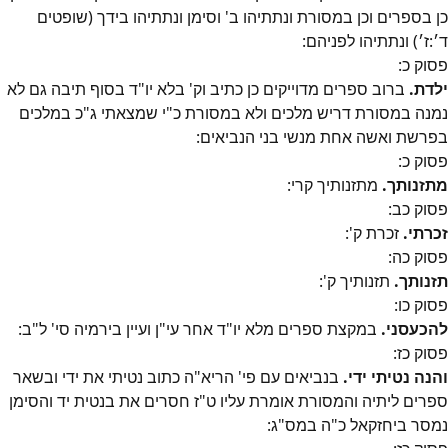
כן בספרים וכן במסורת ונתתיהו ב' וסימן ונתתיהו בידך (שופטים
ד׳:ז׳) ונתתיהו לפניהם:
פסוק
כ
:
ילדת.
ברוב ספרים מדוייקים כן כתיב וק' בלא יו"ד בסוף תיבה גם לא
נמנה במסורת דריש מלכים ולא במסורת כ"י שמצאתי ג"כ במלכים
בפרשת ואשה אחת מנשי בני הנביאים:
פסוק
כ
:
מתזנותך.
מתזנותיך קרי:
פסוק
כב
:
זכרתי.
זכרת ק':
פסוק
כה
:
תזנותך.
תזנותיך ק':
פסוק
כו
:
להכעסני.
במקצת ספרים מלא יו"ד אחר עי"ן ועיין בירמיה סי' ל"ב:
פסוק
כז
:
והנה נטיתי ידי.
בנביאים עם פי' הריא"ה כתוב נטיתי את ידי ובשאר
ספרים ליתיה והמסורת אומרת עליו ט"ז חסרים את בנטית יד והסימן
נמסר ביחזקאל כ"ה במס"ג: