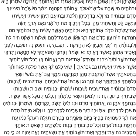
אַנְשֵׁיהֶ֣ן
וּבְנֵיהֶ֔ן
אִמְּכֶ֣ן
חִתִּ֔ית
וַאֲבִיכֶ֖ן
אֱמֹרִֽי׃
מו
וַאֲחוֹתֵ֨ךְ
הַגְּדוֹלָ֤ה
שֹֽׁמְרוֹן֙
הִ֣יא
וּבְנוֹתֶ֔יהָ
הַיּוֹשֶׁ֖בֶת
עַל־
שְׂמֹאולֵ֑ךְ
וַאֲחוֹתֵ֞ךְ
הַקְּטַנָּ֣ה
מִמֵּ֗ךְ
הַיּוֹשֶׁ֙בֶת֙
מִֽימִינֵ֔ךְ
סְדֹ֖ם
וּבְנוֹתֶֽיהָ׃
מז
וְלֹ֤א
בְדַרְכֵיהֶן֙
הָלַ֔כְתְּ
וּבְתוֹעֲבֽוֹתֵיהֶ֖ן
עשיתי
(
עָשִׂ֑ית
)
כִּמְעַ֣ט
קָ֔ט
וַתַּשְׁחִ֥תִי
מֵהֵ֖ן
בְּכָל־
דְּרָכָֽיִךְ׃
מח
חַי־
אָ֗נִי
נְאֻם֙
אֲדֹנָ֣י
יְהוִ֔ה
אִם־
עָֽשְׂתָה֙
סְדֹ֣ם
אֲחוֹתֵ֔ךְ
הִ֖יא
וּבְנוֹתֶ֑יהָ
כַּאֲשֶׁ֣ר
עָשִׂ֔ית
אַ֖תְּ
וּבְנוֹתָֽיִךְ׃
מט
הִנֵּה־
זֶ֣ה
הָיָ֔ה
עֲוֺ֖ן
סְדֹ֣ם
אֲחוֹתֵ֑ךְ
גָּא֨וֹן
שִׂבְעַת־
לֶ֜חֶם
וְשַׁלְוַ֣ת
הַשְׁקֵ֗ט
הָ֤יָה
לָהּ֙
וְלִבְנוֹתֶ֔יהָ
וְיַד־
עָנִ֥י
וְאֶבְי֖וֹן
לֹ֥א
הֶחֱזִֽיקָה׃
נ
וַֽתִּגְבְּהֶ֔ינָה
וַתַּעֲשֶׂ֥ינָה
תוֹעֵבָ֖ה
לְפָנָ֑י
וָאָסִ֥יר
אֶתְהֶ֖ן
כַּאֲשֶׁ֥ר
רָאִֽיתִי׃
נא
וְשֹׁ֣מְר֔וֹן
כַּחֲצִ֥י
חַטֹּאתַ֖יִךְ
לֹ֣א
חָטָ֑אָה
וַתַּרְבִּ֤י
אֶת־
תּוֹעֲבוֹתַ֙יִךְ֙
מֵהֵ֔נָּה
וַתְּצַדְּקִי֙
אֶת־
אחותך
(
אֲחוֹתַ֔יִךְ
)
בְּכָל־
תּוֹעֲבוֹתַ֖יִךְ
אֲשֶׁ֥ר
עשיתי
(
עָשִֽׂית׃
)
נב
גַּם־
אַ֣תְּ ׀
שְׂאִ֣י
כְלִמָּתֵ֗ךְ
אֲשֶׁ֤ר
פִּלַּלְתְּ֙
לַֽאֲחוֹתֵ֔ךְ
בְּחַטֹּאתַ֛יִךְ
אֲשֶׁר־
הִתְעַ֥בְתְּ
מֵהֵ֖ן
תִּצְדַּ֣קְנָה
מִמֵּ֑ךְ
וְגַם־
אַ֥תְּ
בּ֙וֹשִׁי֙
וּשְׂאִ֣י
כְלִמָּתֵ֔ךְ
בְּצַדֶּקְתֵּ֖ךְ
אַחְיוֹתֵֽךְ׃
נג
וְשַׁבְתִּי֙
אֶת־
שְׁבִ֣יתְהֶ֔ן
אֶת־
שבית
(
שְׁב֤וּת
)
סְדֹם֙
וּבְנוֹתֶ֔יהָ
וְאֶת־
שבית
(
שְׁב֥וּת
)
שֹׁמְר֖וֹן
וּבְנוֹתֶ֑יהָ
ושבית
(
וּשְׁב֥וּת
)
שְׁבִיתַ֖יִךְ
בְּתוֹכָֽהְנָה׃
נד
לְמַ֙עַן֙
תִּשְׂאִ֣י
כְלִמָּתֵ֔ךְ
וְנִכְלַ֕מְתְּ
מִכֹּ֖ל
אֲשֶׁ֣ר
עָשִׂ֑ית
בְּנַחֲמֵ֖ךְ
אֹתָֽן׃
נה
וַאֲחוֹתַ֗יִךְ
סְדֹ֤ם
וּבְנוֹתֶ֙יהָ֙
תָּשֹׁ֣בְןָ
לְקַדְמָתָ֔ן
וְשֹֽׁמְרוֹן֙
וּבְנוֹתֶ֔יהָ
תָּשֹׁ֖בְןָ
לְקַדְמָתָ֑ן
וְאַתְּ֙
וּבְנוֹתַ֔יִךְ
תְּשֻׁבֶ֖ינָה
לְקַדְמַתְכֶֽן׃
נו
וְל֤וֹא
הָֽיְתָה֙
סְדֹ֣ם
אֲחוֹתֵ֔ךְ
לִשְׁמוּעָ֖ה
בְּפִ֑יךְ
בְּי֖וֹם
גְּאוֹנָֽיִךְ׃
נז
בְּטֶרֶם֮
תִּגָּלֶ֣ה
רָעָתֵךְ֒
כְּמ֗וֹ
עֵ֚ת
חֶרְפַּ֣ת
בְּנוֹת־
אֲרָ֔ם
וְכָל־
סְבִיבוֹתֶ֖יהָ
בְּנ֣וֹת
פְּלִשְׁתִּ֑ים
הַשָּׁאט֥וֹת
אוֹתָ֖ךְ
מִסָּבִֽיב׃
נח
אֶת־
זִמָּתֵ֥ךְ
וְאֶת־
תּוֹעֲבוֹתַ֖יִךְ
אַ֣תְּ
נְשָׂאתִ֑ים
נְאֻ֖ם
יְהוָֽה׃
נט
כִּ֣י
כֹ֤ה