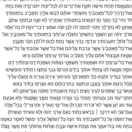
הַמְּנָאָ֑פֶת
תַּ֣חַת
אִישָׁ֔הּ
תִּקַּ֖ח
אֶת־
זָרִֽים׃
לג
לְכָל־
זֹנ֖וֹת
יִתְּנוּ־
נֵ֑דֶה
וְאַ֨תְּ
נָתַ֤תְּ
אֶת־
נְדָנַ֙יִךְ֙
לְכָל־
מְאַֽהֲבַ֔יִךְ
וַתִּשְׁחֳדִ֣י
אוֹתָ֗ם
לָב֥וֹא
אֵלַ֛יִךְ
מִסָּבִ֖יב
בְּתַזְנוּתָֽיִךְ׃
לד
וַיְהִי־
בָ֨ךְ
הֵ֤פֶךְ
מִן־
הַנָּשִׁים֙
בְּתַזְנוּתַ֔יִךְ
וְאַחֲרַ֖יִךְ
לֹ֣א
זוּנָּ֑ה
וּבְתִתֵּ֣ךְ
אֶתְנָ֗ן
וְאֶתְנַ֛ן
לֹ֥א
נִתַּן־
לָ֖ךְ
וַתְּהִ֥י
לְהֶֽפֶךְ׃
לה
לָכֵ֣ן
זוֹנָ֔ה
שִׁמְעִ֖י
דְּבַר־
יְהוָֽה׃
לו
כֹּֽה־
אָמַ֞ר
אֲדֹנָ֣י
יְהֹוִ֗ה
יַ֣עַן
הִשָּׁפֵ֤ךְ
נְחֻשְׁתֵּךְ֙
וַתִּגָּלֶ֣ה
עֶרְוָתֵ֔ךְ
בְּתַזְנוּתַ֖יִךְ
עַל־
מְאַהֲבָ֑יִךְ
וְעַל֙
כָּל־
גִּלּוּלֵ֣י
תוֹעֲבוֹתַ֔יִךְ
וְכִדְמֵ֣י
בָנַ֔יִךְ
אֲשֶׁ֥ר
נָתַ֖תְּ
לָהֶֽם׃
לז
לָ֠כֵן
הִנְנִ֨י
מְקַבֵּ֤ץ
אֶת־
כָּל־
מְאַהֲבַ֙יִךְ֙
אֲשֶׁ֣ר
עָרַ֣בְתְּ
עֲלֵיהֶ֔ם
וְאֵת֙
כָּל־
אֲשֶׁ֣ר
אָהַ֔בְתְּ
עַ֖ל
כָּל־
אֲשֶׁ֣ר
שָׂנֵ֑את
וְקִבַּצְתִּי֩
אֹתָ֨ם
עָלַ֜יִךְ
מִסָּבִ֗יב
וְגִלֵּיתִ֤י
עֶרְוָתֵךְ֙
אֲלֵהֶ֔ם
וְרָא֖וּ
אֶת־
כָּל־
עֶרְוָתֵֽךְ׃
לח
וּשְׁפַטְתִּיךְ֙
מִשְׁפְּטֵ֣י
נֹאֲפ֔וֹת
וְשֹׁפְכֹ֖ת
דָּ֑ם
וּנְתַתִּ֕יךְ
דַּ֥ם
חֵמָ֖ה
וְקִנְאָֽה׃
לט
וְנָתַתִּ֨י
אוֹתָ֜ךְ
בְּיָדָ֗ם
וְהָרְס֤וּ
גַבֵּךְ֙
וְנִתְּצ֣וּ
רָמֹתַ֔יִךְ
וְהִפְשִׁ֤יטוּ
אוֹתָךְ֙
בְּגָדַ֔יִךְ
וְלָקְח֖וּ
כְּלֵ֣י
תִפְאַרְתֵּ֑ךְ
וְהִנִּיח֖וּךְ
עֵירֹ֥ם
וְעֶרְיָֽה׃
מ
וְהֶעֱל֤וּ
עָלַ֙יִךְ֙
קָהָ֔ל
וְרָגְמ֥וּ
אוֹתָ֖ךְ
בָּאָ֑בֶן
וּבִתְּק֖וּךְ
בְּחַרְבוֹתָֽם׃
מא
וְשָׂרְפ֤וּ
בָתַּ֙יִךְ֙
בָּאֵ֔שׁ
וְעָשׂוּ־
בָ֣ךְ
שְׁפָטִ֔ים
לְעֵינֵ֖י
נָשִׁ֣ים
רַבּ֑וֹת
וְהִשְׁבַּתִּיךְ֙
מִזּוֹנָ֔ה
וְגַם־
אֶתְנַ֖ן
לֹ֥א
תִתְּנִי־
עֽוֹד׃
מב
וַהֲנִחֹתִ֤י
חֲמָתִי֙
בָּ֔ךְ
וְסָ֥רָה
קִנְאָתִ֖י
מִמֵּ֑ךְ
וְשָׁ֣קַטְתִּ֔י
וְלֹ֥א
אֶכְעַ֖ס
עֽוֹד׃
מג
יַ֗עַן
אֲשֶׁ֤ר
לֹֽא־
זכרתי
(
זָכַרְתְּ֙
)
אֶת־
יְמֵ֣י
נְעוּרַ֔יִךְ
וַתִּרְגְּזִי־
לִ֖י
בְּכָל־
אֵ֑לֶּה
וְגַם־
אֲנִ֨י
הֵ֜א
דַּרְכֵּ֣ךְ ׀
בְּרֹ֣אשׁ
נָתַ֗תִּי
נְאֻם֙
אֲדֹנָ֣י
יְהוִ֔ה
וְלֹ֤א
עשיתי
(
עָשִׂית֙
)
אֶת־
הַזִּמָּ֔ה
עַ֖ל
כָּל־
תּוֹעֲבֹתָֽיִךְ׃
מד
הִנֵּה֙
כָּל־
הַמֹּשֵׁ֔ל
עָלַ֥יִךְ
יִמְשֹׁ֖ל
לֵאמֹ֑ר
כְּאִמָּ֖ה
בִּתָּֽהּ׃
מה
בַּת־
אִמֵּ֣ךְ
אַ֔תְּ
גֹּעֶ֥לֶת
אִישָׁ֖הּ
וּבָנֶ֑יהָ
וַאֲח֨וֹת
אֲחוֹתֵ֜ךְ
אַ֗תְּ
אֲשֶׁ֤ר
גָּֽעֲ֙לוּ֙