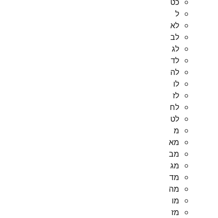
כט
ל
לא
לב
לג
לד
לה
לו
לז
לח
לט
מ
מא
מב
מג
מד
מה
מו
מז