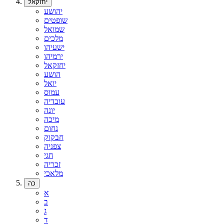
יחזקאל
יהושע
שופטים
שמואל
מלכים
ישעיהו
ירמיהו
יחזקאל
הושע
יואל
עמוס
עובדיה
יונה
מיכה
נחום
חבקוק
צפניה
חגי
זכריה
מלאכי
כה
א
ב
ג
ד