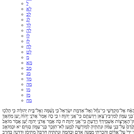
ל
לא
לב
לג
לד
לה
לו
לז
לח
לט
מ
מא
מב
מג
מד
מה
מו
מז
מח
ֶאָ֜ח
אֶל־
מִקְדָּשִׁ֣י
כִֽי־
נִחָ֗ל
וְאֶל־
אַדְמַ֤ת
יִשְׂרָאֵל֙
כִּ֣י
נָשַׁ֔מָּה
וְאֶל־
בֵּ֣ית
יְהוּדָ֔ה
כִּ֥י
הָלְכ֖וּ
בְּנֵ֥י
עַמּ֖וֹן
לְמִרְבַּץ־
צֹ֑אן
וִֽידַעְתֶּ֖ם
כִּֽי־
אֲנִ֥י
יְהוָֽה׃
ו
כִּ֣י
כֹ֤ה
אָמַר֙
אֲדֹנָ֣י
יְהוִ֔ה
יַ֚עַן
מַחְאֲךָ֣
ן־
הָאֲרָצ֑וֹת
אַשְׁמִ֣ידְךָ֔
וְיָדַעְתָּ֖
כִּֽי־
אֲנִ֥י
יְהוָֽה׃
ח
כֹּ֥ה
אָמַ֖ר
אֲדֹנָ֣י
יְהוִ֑ה
יַ֗עַן
אֲמֹ֤ר
מוֹאָב֙
ֶ֙דֶם֙
עַל־
בְּנֵ֣י
עַמּ֔וֹן
וּנְתַתִּ֖יהָ
לְמֽוֹרָשָׁ֑ה
לְמַ֛עַן
לֹֽא־
תִזָּכֵ֥ר
בְּנֵֽי־
עַמּ֖וֹן
בַּגּוֹיִֽם׃
יא
וּבְמוֹאָ֖ב
י
יָדִי֙
עַל־
אֱד֔וֹם
וְהִכְרַתִּ֥י
מִמֶּ֖נָּה
אָדָ֣ם
וּבְהֵמָ֑ה
וּנְתַתִּ֤יהָ
חָרְבָּה֙
מִתֵּימָ֔ן
וּדְדָ֖נֶה
בַּחֶ֥רֶב