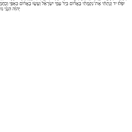
יִפֹּֽלוּ׃
יד
וְנָתַתִּ֨י
אֶת־
נִקְמָתִ֜י
בֶּאֱד֗וֹם
בְּיַד֙
עַמִּ֣י
יִשְׂרָאֵ֔ל
וְעָשׂ֣וּ
בֶאֱד֔וֹם
כְּאַפִּ֖י
וְכַחֲמָ
יְהוִ֔ה
הִנְנִ֨י
נוֹ