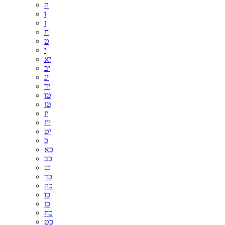
ה
ו
ז
ח
ט
י
יא
יב
יג
יד
טו
טז
יז
יח
יט
כ
כא
כב
כג
כד
כה
כו
כז
כח
כט