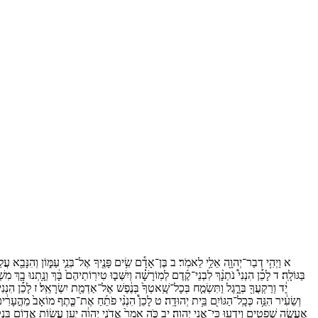
א
וַיְהִ֥י
דְבַר־
יְהוָ֖ה
אֵלַ֥י
לֵאמֹֽר׃
ב
בֶּן־
אָדָ֕ם
שִׂ֥ים
פָּנֶ֖יךָ
אֶל־
בְּנֵ֣י
עַמּ֑וֹן
וְהִנָּבֵ֖א
עֲלֵ
בַּגּוֹלָֽה׃
ד
לָכֵ֡ן
הִנְנִי֩
נֹתְנָ֨ךְ
לִבְנֵי־
קֶ֜דֶם
לְמֽוֹרָשָׁ֗ה
וְיִשְּׁב֤וּ
טִירֽוֹתֵיהֶם֙
בָּ֔ךְ
וְנָ֥תְנוּ
בָ֖ךְ
מִשְׁ
יָ֔ד
וְרַקְעֲךָ֖
בְּרָ֑גֶל
וַתִּשְׂמַ֤ח
בְּכָל־
שָֽׁאטְךָ֙
בְּנֶ֔פֶשׁ
אֶל־
אַדְמַ֖ת
יִשְׂרָאֵֽל׃
ז
לָכֵ֡ן
הִנְנִי֩
וְשֵׂעִ֔יר
הִנֵּ֥ה
כְּכָֽל־
הַגּוֹיִ֖ם
בֵּ֥ית
יְהוּדָֽה׃
ט
לָכֵן֩
הִנְנִ֨י
פֹתֵ֜חַ
אֶת־
כֶּ֤תֶף
מוֹאָב֙
מֵהֶ֣עָרִ֔י
אֶעֱשֶׂ֣ה
שְׁפָטִ֑ים
וְיָדְע֖וּ
כִּֽי־
אֲנִ֥י
יְהוָֽה׃
יב
כֹּ֤ה
אָמַר֙
אֲדֹנָ֣י
יְהוִ֔ה
יַ֣עַן
עֲשׂ֥וֹת
אֱד֛וֹם
בִּנְ