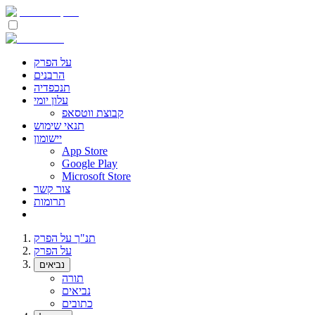
על הפרק
הרבנים
תנכפדיה
עלון יומי
קבוצת ווטסאפ
תנאי שימוש
יישומון
App Store
Google Play
Microsoft Store
צור קשר
תרומות
תנ"ך על הפרק
על הפרק
נביאים
תורה
נביאים
כתובים