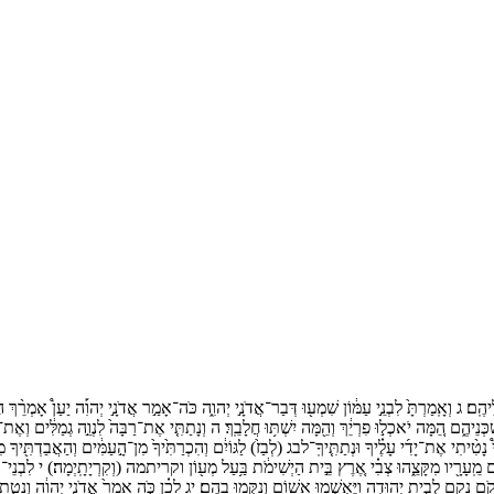
יהֶֽם׃
ג
וְאָֽמַרְתָּ֙
לִבְנֵ֣י
עַמּ֔וֹן
שִׁמְע֖וּ
דְּבַר־
אֲדֹנָ֣י
יְהוִ֑ה
כֹּה־
אָמַ֣ר
אֲדֹנָ֣י
יְהוִ֡ה
יַעַן֩
אָמְרֵ֨ךְ
ה
כְּנֵיהֶ֑ם
הֵ֚מָּה
יֹאכְל֣וּ
פִרְיֵ֔ךְ
וְהֵ֖מָּה
יִשְׁתּ֥וּ
חֲלָבֵֽךְ׃
ה
וְנָתַתִּ֤י
אֶת־
רַבָּה֙
לִנְוֵ֣ה
גְמַלִּ֔ים
וְאֶת־
נָטִ֨יתִי
אֶת־
יָדִ֜י
עָלֶ֗יךָ
וּנְתַתִּ֤יךָֽ־
לבג
(
לְבַז֙
)
לַגּוֹיִ֔ם
וְהִכְרַתִּ֙יךָ֙
מִן־
הָ֣עַמִּ֔ים
וְהַאֲבַדְתִּ֖יךָ
מִ
ם
מֵֽעָרָ֖יו
מִקָּצֵ֑הוּ
צְבִ֗י
אֶ֚רֶץ
בֵּ֣ית
הַיְשִׁימֹ֔ת
בַּ֥עַל
מְע֖וֹן
וקריתמה
(
וְקִרְיָתָֽיְמָה׃
)
י
לִבְנֵי־
ק
קֹ֥ם
נָקָ֖ם
לְבֵ֣ית
יְהוּדָ֑ה
וַיֶּאְשְׁמ֥וּ
אָשׁ֖וֹם
וְנִקְּמ֥וּ
בָהֶֽם׃
יג
לָכֵ֗ן
כֹּ֤ה
אָמַר֙
אֲדֹנָ֣י
יְהוִ֔ה
וְנָטִ֤תִ