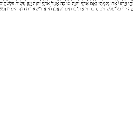
תִ֑י
וְיָֽדְעוּ֙
אֶת־
נִקְמָתִ֔י
נְאֻ֖ם
אֲדֹנָ֥י
יְהוִֽה׃
טו
כֹּ֤ה
אָמַר֙
אֲדֹנָ֣י
יְהוִ֔ה
יַ֛עַן
עֲשׂ֥וֹת
פְּלִשְׁתִּ֖ים
טֶ֤ה
יָדִי֙
עַל־
פְּלִשְׁתִּ֔ים
וְהִכְרַתִּ֖י
אֶת־
כְּרֵתִ֑ים
וְהַ֣אֲבַדְתִּ֔י
אֶת־
שְׁאֵרִ֖ית
ח֥וֹף
הַיָּֽם׃
יז
וְעָשׂ