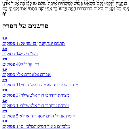
בִּנְקָמָ֑ה
וַיִּנָּקְמ֤וּ
נָקָם֙
בִּשְׁאָ֣ט
בְּנֶ֔פֶשׁ
לְמַשְׁחִ֖ית
אֵיבַ֥ת
עוֹלָֽם׃
טז
לָכֵ֗ן
כֹּ֤ה
אָמַר֙
אֲדֹנָ֣י
ִ֤יתִי
בָם֙
נְקָמ֣וֹת
גְּדֹל֔וֹת
בְּתוֹכְח֖וֹת
חֵמָ֑ה
וְיָֽדְעוּ֙
כִּֽי־
אֲנִ֣י
יְהוָ֔ה
בְּתִתִּ֥י
אֶת־
נִקְמָתִ֖י
בָּֽם׃
📖
פרשנים על הפרק
📜
תרגום יונתן
יונתן בן עוזיאל
17
פסוקים
📜
רש"י
רש״י
14
פסוקים
📜
רד"ק
רד"ק
40
פסוקים
📜
אברבנאל
אברבנאל
7
פסוקים
📜
מנחת שי
ידידיה שלמה רפאל נורצי
11
פסוקים
📜
מצודת דוד
רבי דוד אלטשולר
37
פסוקים
📜
מצודת ציון
רבי דוד אלטשולר
19
פסוקים
📜
חומת אנך
ר' חיים יוסף דוד אזולאי
5
פסוקים
📜
מלבי"ם באור המילות
מלבי"ם
14
פסוקים