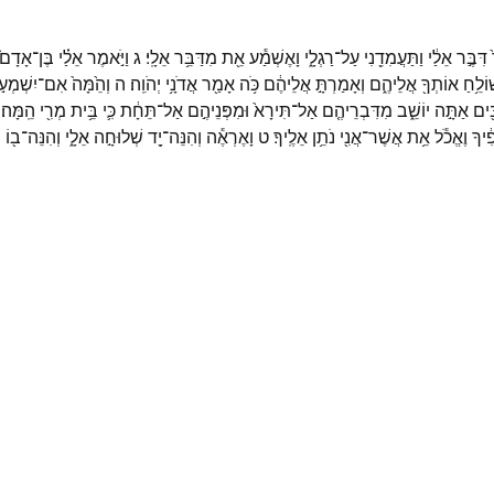
דִּבֶּ֣ר
אֵלַ֔י
וַתַּעֲמִדֵ֖נִי
עַל־
רַגְלָ֑י
וָאֶשְׁמַ֕ע
אֵ֖ת
מִדַּבֵּ֥ר
אֵלָֽי׃
ג
וַיֹּ֣אמֶר
אֵלַ֗י
בֶּן־
אָדָם֙
וֹלֵ֥חַ
אוֹתְךָ֖
אֲלֵיהֶ֑ם
וְאָמַרְתָּ֣
אֲלֵיהֶ֔ם
כֹּ֥ה
אָמַ֖ר
אֲדֹנָ֥י
יְהֹוִֽה׃
ה
וְהֵ֙מָּה֙
אִם־
יִשְׁמְע֣ו
ִ֖ים
אַתָּ֣ה
יוֹשֵׁ֑ב
מִדִּבְרֵיהֶ֤ם
אַל־
תִּירָא֙
וּמִפְּנֵיהֶ֣ם
אַל־
תֵּחָ֔ת
כִּ֛י
בֵּ֥ית
מְרִ֖י
הֵֽמָּה׃
ִ֔יךָ
וֶאֱכֹ֕ל
אֵ֥ת
אֲשֶׁר־
אֲנִ֖י
נֹתֵ֥ן
אֵלֶֽיךָ׃
ט
וָאֶרְאֶ֕ה
וְהִנֵּה־
יָ֖ד
שְׁלוּחָ֣ה
אֵלָ֑י
וְהִנֵּה־
ב֖וֹ
מ