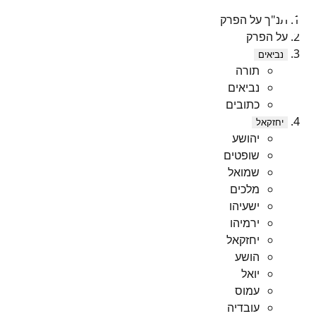
תנ"ך על הפרק
על הפרק
נביאים
תורה
נביאים
כתובים
יחזקאל
יהושע
שופטים
שמואל
מלכים
ישעיהו
ירמיהו
יחזקאל
הושע
יואל
עמוס
עובדיה