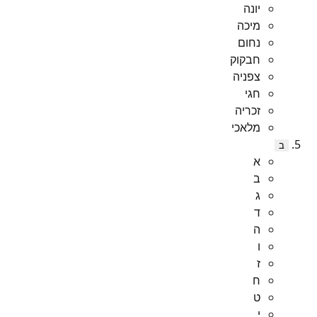
יונה
מיכה
נחום
חבקוק
צפניה
חגי
זכריה
מלאכי
ב
א
ב
ג
ד
ה
ו
ז
ח
ט
י