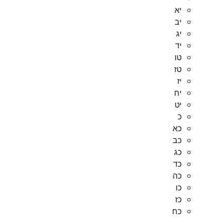
יא
יב
יג
יד
טו
טז
יז
יח
יט
כ
כא
כב
כג
כד
כה
כו
כז
כח