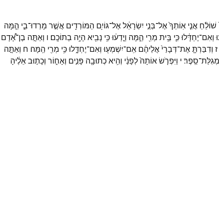
שׁוֹלֵ֨חַ
אֲנִ֤י
אֽוֹתְךָ֙
אֶל־
בְּנֵ֣י
יִשְׂרָאֵ֔ל
אֶל־
גּוֹיִ֥ם
הַמּוֹרְדִ֖ים
אֲשֶׁ֣ר
מָרְדוּ־
בִ֑י
הֵ֤מָּה
ּ
וְאִם־
יֶחְדָּ֔לוּ
כִּ֛י
בֵּ֥ית
מְרִ֖י
הֵ֑מָּה
וְיָ֣דְע֔וּ
כִּ֥י
נָבִ֖יא
הָיָ֥ה
בְתוֹכָֽם׃
ו
וְאַתָּ֣ה
בֶן־
אָ֠דָם
ז
וְדִבַּרְתָּ֤
אֶת־
דְּבָרַי֙
אֲלֵיהֶ֔ם
אִֽם־
יִשְׁמְע֖וּ
וְאִם־
יֶחְדָּ֑לוּ
כִּ֥י
מְרִ֖י
הֵֽמָּה׃
ח
וְאַתָּ֣ה
ְגִלַּת־
סֵֽפֶר׃
י
וַיִּפְרֹ֤שׂ
אוֹתָהּ֙
לְפָנַ֔י
וְהִ֥יא
כְתוּבָ֖ה
פָּנִ֣ים
וְאָח֑וֹר
וְכָת֣וּב
אֵלֶ֔יהָ