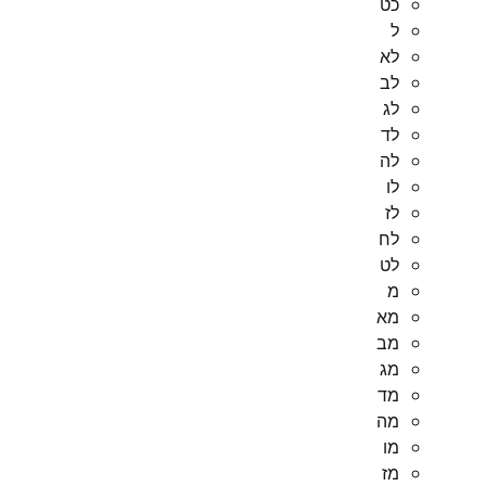
כט
ל
לא
לב
לג
לד
לה
לו
לז
לח
לט
מ
מא
מב
מג
מד
מה
מו
מז