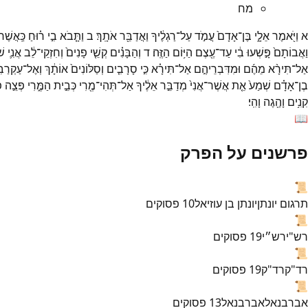
מח
א
וַיֹּ֖אמֶר
אֵלָ֑י
בֶּן־
אָדָם֙
עֲמֹ֣ד
עַל־
רַגְלֶ֔יךָ
וַאֲדַבֵּ֖ר
אֹתָֽךְ׃
ב
וַתָּ֧בֹא
בִ֣י
ר֗וּחַ
כַּֽאֲשֶׁר֙
וַאֲבוֹתָם֙
פָּ֣שְׁעוּ
בִ֔י
עַד־
עֶ֖צֶם
הַיּ֥וֹם
הַזֶּֽה׃
ד
וְהַבָּנִ֗ים
קְשֵׁ֤י
פָנִים֙
וְחִזְקֵי־
לֵ֔ב
אֲנִ֛י
שׁ
אַל־
תִּירָ֨א
מֵהֶ֜ם
וּמִדִּבְרֵיהֶ֣ם
אַל־
תִּירָ֗א
כִּ֣י
סָרָבִ֤ים
וְסַלּוֹנִים֙
אוֹתָ֔ךְ
וְאֶל־
עַקְרַבּ
בֶן־
אָדָ֗ם
שְׁמַע֙
אֵ֤ת
אֲשֶׁר־
אֲנִי֙
מְדַבֵּ֣ר
אֵלֶ֔יךָ
אַל־
תְּהִי־
מֶ֖רִי
כְּבֵ֣ית
הַמֶּ֑רִי
פְּצֵ֣ה
פ
קִנִ֥ים
וָהֶ֖גֶה
וָהִֽי׃
📖
פרשנים על הפרק
📜
תרגום יונתן
יונתן בן עוזיאל
10
פסוקים
📜
רש"י
רש״י
19
פסוקים
📜
רד"ק
רד"ק
19
פסוקים
📜
אברבנאל
אברבנאל
13
פסוקים