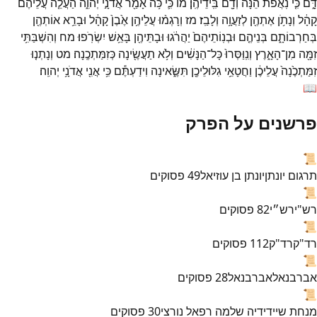
דָּ֑ם
כִּ֤י
נֹֽאֲפֹת֙
הֵ֔נָּה
וְדָ֖ם
בִּֽידֵיהֶֽן׃
מו
כִּ֛י
כֹּ֥ה
אָמַ֖ר
אֲדֹנָ֣י
יְהוִ֑ה
הַעֲלֵ֤ה
עֲלֵיהֶם֙
קָהָ֔ל
וְנָתֹ֥ן
אֶתְהֶ֖ן
לְזַעֲוָ֥ה
וְלָבַֽז׃
מז
וְרָגְמ֨וּ
עֲלֵיהֶ֥ן
אֶ֙בֶן֙
קָהָ֔ל
וּבָרֵ֥א
אוֹתְהֶ֖ן
בְּחַרְבוֹתָ֑ם
בְּנֵיהֶ֤ם
וּבְנֽוֹתֵיהֶם֙
יַהֲרֹ֔גוּ
וּבָתֵּיהֶ֖ן
בָּאֵ֥שׁ
יִשְׂרֹֽפוּ׃
מח
וְהִשְׁבַּתִּ֥י
זִמָּ֖ה
מִן־
הָאָ֑רֶץ
וְנִֽוַּסְּרוּ֙
כָּל־
הַנָּשִׁ֔ים
וְלֹ֥א
תַעֲשֶׂ֖ינָה
כְּזִמַּתְכֶֽנָה׃
מט
וְנָתְנ֤וּ
זִמַּתְכֶ֙נָה֙
עֲלֵיכֶ֔ן
וַחֲטָאֵ֥י
גִלּוּלֵיכֶ֖ן
תִּשֶּׂ֑אינָה
וִידַעְתֶּ֕ם
כִּ֥י
אֲנִ֖י
אֲדֹנָ֥י
יְהוִֽה׃
📖
פרשנים על הפרק
📜
תרגום יונתן
יונתן בן עוזיאל
49
פסוקים
📜
רש"י
רש״י
82
פסוקים
📜
רד"ק
רד"ק
112
פסוקים
📜
אברבנאל
אברבנאל
28
פסוקים
📜
מנחת שי
ידידיה שלמה רפאל נורצי
30
פסוקים