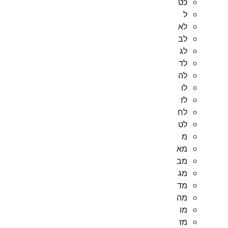
כט
ל
לא
לב
לג
לד
לה
לו
לז
לח
לט
מ
מא
מב
מג
מד
מה
מו
מז