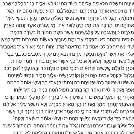
עֵינֶ֑יהָ
וַתִּשְׁלַ֧ח
מַלְאָכִ֛ים
אֲלֵיהֶ֖ם
כַּשְׂדִּֽימָה׃
יז
וַיָּבֹ֨אוּ
אֵלֶ֤יהָ
בְנֵֽי־
בָבֶל֙
לְמִשְׁכַּ֣ב
דֹּדִ֔ים
וַיְטַמְּא֥וּ
אוֹתָ֖הּ
בְּתַזְנוּתָ֑ם
וַתִּ֨טְמָא־
בָ֔ם
וַתֵּ֥קַע
נַפְשָׁ֖הּ
מֵהֶֽם׃
יח
וַתְּגַל֙
תַּזְנוּתֶ֔יהָ
וַתְּגַ֖ל
אֶת־
עֶרְוָתָ֑הּ
וַתֵּ֤קַע
נַפְשִׁי֙
מֵֽעָלֶ֔יהָ
כַּאֲשֶׁ֛ר
נָקְעָ֥ה
נַפְשִׁ֖י
מֵעַ֥ל
אֲחוֹתָֽהּ׃
יט
וַתַּרְבֶּ֖ה
אֶת־
תַּזְנוּתֶ֑יהָ
לִזְכֹּר֙
אֶת־
יְמֵ֣י
נְעוּרֶ֔יהָ
אֲשֶׁ֥ר
זָנְתָ֖ה
בְּאֶ֥רֶץ
מִצְרָֽיִם׃
כ
וַֽתַּעְגְּבָ֔ה
עַ֖ל
פִּֽלַגְשֵׁיהֶ֑ם
אֲשֶׁ֤ר
בְּשַׂר־
חֲמוֹרִים֙
בְּשָׂרָ֔ם
וְזִרְמַ֥ת
סוּסִ֖ים
זִרְמָתָֽם׃
כא
וַֽתִּפְקְדִ֔י
אֵ֖ת
זִמַּ֣ת
נְעוּרָ֑יִךְ
בַּעְשׂ֤וֹת
מִמִּצְרַ֙יִם֙
דַּדַּ֔יִךְ
לְמַ֖עַן
שְׁדֵ֥י
נְעוּרָֽיִךְ׃
כב
לָכֵ֣ן
אָהֳלִיבָ֗ה
כֹּֽה־
אָמַר֮
אֲדֹנָ֣י
יְהוִה֒
הִנְנִ֨י
מֵעִ֤יר
אֶת־
מְאַהֲבַ֙יִךְ֙
עָלַ֔יִךְ
אֵ֛ת
אֲשֶׁר־
נָקְעָ֥ה
נַפְשֵׁ֖ךְ
מֵהֶ֑ם
וַהֲבֵאתִ֥ים
עָלַ֖יִךְ
מִסָּבִֽיב׃
כג
בְּנֵ֧י
בָבֶ֣ל
וְכָל־
כַּשְׂדִּ֗ים
פְּק֤וֹד
וְשׁ֙וֹעַ֙
וְק֔וֹעַ
כָּל־
בְּנֵ֥י
אַשּׁ֖וּר
אוֹתָ֑ם
בַּח֨וּרֵי
חֶ֜מֶד
פַּח֤וֹת
וּסְגָנִים֙
כֻּלָּ֔ם
שָֽׁלִשִׁים֙
וּקְרוּאִ֔ים
רֹכְבֵ֥י
סוּסִ֖ים
כֻּלָּֽם׃
כד
וּבָ֣אוּ
עָלַ֡יִךְ
הֹ֠צֶן
רֶ֤כֶב
וְגַלְגַּל֙
וּבִקְהַ֣ל
עַמִּ֔ים
צִנָּ֤ה
וּמָגֵן֙
וְקוֹבַ֔ע
יָשִׂ֥ימוּ
עָלַ֖יִךְ
סָבִ֑יב
וְנָתַתִּ֤י
לִפְנֵיהֶם֙
מִשְׁפָּ֔ט
וּשְׁפָט֖וּךְ
בְּמִשְׁפְּטֵיהֶֽם׃
כה
וְנָתַתִּ֨י
קִנְאָתִ֜י
בָּ֗ךְ
וְעָשׂ֤וּ
אוֹתָךְ֙
בְּחֵמָ֔ה
אַפֵּ֤ךְ
וְאָזְנַ֙יִךְ֙
יָסִ֔ירוּ
וְאַחֲרִיתֵ֖ךְ
בַּחֶ֣רֶב
תִּפּ֑וֹל
הֵ֗מָּה
בָּנַ֤יִךְ
וּבְנוֹתַ֙יִךְ֙
יִקָּ֔חוּ
וְאַחֲרִיתֵ֖ךְ
תֵּאָכֵ֥ל
בָּאֵֽשׁ׃
כו
וְהִפְשִׁיט֖וּךְ
אֶת־
בְּגָדָ֑יִךְ
וְלָקְח֖וּ
כְּלֵ֥י
תִפְאַרְתֵּֽךְ׃
כז
וְהִשְׁבַּתִּ֤י
זִמָּתֵךְ֙
מִמֵּ֔ךְ
וְאֶת־
זְנוּתֵ֖ךְ
מֵאֶ֣רֶץ
מִצְרָ֑יִם
וְלֹֽא־
תִשְׂאִ֤י
עֵינַ֙יִךְ֙
אֲלֵיהֶ֔ם
וּמִצְרַ֖יִם
לֹ֥א
תִזְכְּרִי־
עֽוֹד׃
כח
כִּ֣י
כֹ֤ה
אָמַר֙
אֲדֹנָ֣י
יְהוִ֔ה
הִנְנִי֙
נֹֽתְנָ֔ךְ
בְּיַ֖ד
אֲשֶׁ֣ר
שָׂנֵ֑את
בְּיַ֛ד
אֲשֶׁר־
נָקְעָ֥ה
נַפְשֵׁ֖ךְ
מֵהֶֽם׃
כט
וְעָשׂ֨וּ
אוֹתָ֜ךְ
בְּשִׂנְאָ֗ה
וְלָקְחוּ֙
כָּל־
יְגִיעֵ֔ךְ
וַעֲזָב֖וּךְ
עֵירֹ֣ם
וְעֶרְיָ֑ה
וְנִגְלָה֙
עֶרְוַ֣ת
זְנוּנַ֔יִךְ
וְזִמָּתֵ֖ךְ
וְתַזְנוּתָֽיִךְ׃
ל
עָשֹׂ֥ה
אֵ֖לֶּה
לָ֑ךְ
בִּזְנוֹתֵךְ֙
אַחֲרֵ֣י
גוֹיִ֔ם
עַ֥ל
אֲשֶׁר־
נִטְמֵ֖את
בְּגִלּוּלֵיהֶֽם׃
לא
בְּדֶ֥רֶךְ