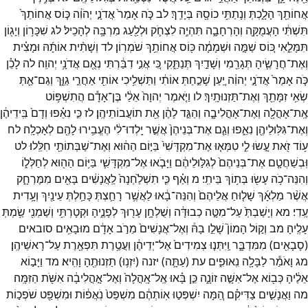
אֲחוֹתֵ֖ךְ
הָלָ֑כְתְּ
וְנָתַתִּ֥י
כוֹסָ֖הּ
בְּיָדֵֽךְ׃
לב
כֹּ֤ה
אָמַר֙
אֲדֹנָ֣י
יְהֹוִ֔ה
כּ֤וֹס
אֲחוֹתֵךְ֙
תִּשְׁתִּ֔י
הָעֲמֻקָּ֖ה
וְהָרְחָבָ֑ה
תִּהְיֶ֥ה
לִצְחֹ֛ק
וּלְלַ֖עַג
מִרְבָּ֥ה
לְהָכִֽיל׃
לג
שִׁכָּר֥וֹן
וְיָג֖וֹן
תִּמָּלֵ֑אִי
כּ֚וֹס
שַׁמָּ֣ה
וּשְׁמָמָ֔ה
כּ֖וֹס
אֲחוֹתֵ֥ךְ
שֹׁמְרֽוֹן׃
לד
וְשָׁתִ֨ית
אוֹתָ֜הּ
וּמָצִ֗ית
וְאֶת־
חֲרָשֶׂ֛יהָ
תְּגָרֵ֖מִי
וְשָׁדַ֣יִךְ
תְּנַתֵּ֑קִי
כִּ֚י
אֲנִ֣י
דִבַּ֔רְתִּי
נְאֻ֖ם
אֲדֹנָ֥י
יְהוִֽה׃
לה
לָכֵ֗ן
כֹּ֤ה
אָמַר֙
אֲדֹנָ֣י
יְהוִ֔ה
יַ֚עַן
שָׁכַ֣חַתְּ
אוֹתִ֔י
וַתַּשְׁלִ֥יכִי
אוֹתִ֖י
אַחֲרֵ֣י
גַוֵּ֑ךְ
וְגַם־
אַ֛תְּ
שְׂאִ֥י
זִמָּתֵ֖ךְ
וְאֶת־
תַּזְנוּתָֽיִךְ׃
לו
וַיֹּ֤אמֶר
יְהוָה֙
אֵלַ֔י
בֶּן־
אָדָ֕ם
הֲתִשְׁפּ֥וֹט
אֶֽת־
אָהֳלָ֖ה
וְאֶת־
אָהֳלִיבָ֑ה
וְהַגֵּ֣ד
לָהֶ֔ן
אֵ֖ת
תוֹעֲבוֹתֵיהֶֽן׃
לז
כִּ֣י
נִאֵ֗פוּ
וְדָם֙
בִּֽידֵיהֶ֔ן
וְאֶת־
גִּלּֽוּלֵיהֶ֖ן
נִאֵ֑פוּ
וְגַ֤ם
אֶת־
בְּנֵיהֶן֙
אֲשֶׁ֣ר
יָֽלְדוּ־
לִ֔י
הֶעֱבִ֥ירוּ
לָהֶ֖ם
לְאָכְלָֽה׃
לח
ע֥וֹד
זֹ֖את
עָ֣שׂוּ
לִ֑י
טִמְּא֤וּ
אֶת־
מִקְדָּשִׁי֙
בַּיּ֣וֹם
הַה֔וּא
וְאֶת־
שַׁבְּתוֹתַ֖י
חִלֵּֽלוּ׃
לט
וּֽבְשַׁחֲטָ֤ם
אֶת־
בְּנֵיהֶם֙
לְגִלּ֣וּלֵיהֶ֔ם
וַיָּבֹ֧אוּ
אֶל־
מִקְדָּשִׁ֛י
בַּיּ֥וֹם
הַה֖וּא
לְחַלְּל֑וֹ
וְהִנֵּה־
כֹ֥ה
עָשׂ֖וּ
בְּת֥וֹךְ
בֵּיתִֽי׃
מ
וְאַ֗ף
כִּ֤י
תִשְׁלַ֙חְנָה֙
לַֽאֲנָשִׁ֔ים
בָּאִ֖ים
מִמֶּרְחָ֑ק
אֲשֶׁ֨ר
מַלְאָ֜ךְ
שָׁל֤וּחַ
אֲלֵיהֶם֙
וְהִנֵּה־
בָ֔אוּ
לַאֲשֶׁ֥ר
רָחַ֛צְתְּ
כָּחַ֥לְתְּ
עֵינַ֖יִךְ
וְעָ֥דִית
עֶֽדִי׃
מא
וְיָשַׁבְתְּ֙
עַל־
מִטָּ֣ה
כְבוּדָּ֔ה
וְשֻׁלְחָ֥ן
עָר֖וּךְ
לְפָנֶ֑יהָ
וּקְטָרְתִּ֥י
וְשַׁמְנִ֖י
שַׂ֥מְתְּ
עָלֶֽיהָ׃
מב
וְק֣וֹל
הָמוֹן֮
שָׁלֵ֣ו
בָהּ֒
וְאֶל־
אֲנָשִׁים֙
מֵרֹ֣ב
אָדָ֔ם
מוּבָאִ֥ים
סובאים
(
סָבָאִ֖ים
)
מִמִּדְבָּ֑ר
וַֽיִּתְּנ֤וּ
צְמִידִים֙
אֶל־
יְדֵיהֶ֔ן
וַעֲטֶ֥רֶת
תִּפְאֶ֖רֶת
עַל־
רָאשֵׁיהֶֽן׃
מג
וָאֹמַ֕ר
לַבָּלָ֖ה
נִֽאוּפִ֑ים
עת
(
עַתָּ֛ה
)
יזנה
(
יִזְנ֥וּ
)
תַזְנוּתֶ֖הָ
וָהִֽיא׃
מד
וַיָּב֣וֹא
אֵלֶ֔יהָ
כְּב֖וֹא
אֶל־
אִשָּׁ֣ה
זוֹנָ֑ה
כֵּ֣ן
בָּ֗אוּ
אֶֽל־
אָֽהֳלָה֙
וְאֶל־
אָ֣הֳלִיבָ֔ה
אִשֹּׁ֖ת
הַזִּמָּֽה׃
מה
וַאֲנָשִׁ֣ים
צַדִּיקִ֗ם
הֵ֚מָּה
יִשְׁפְּט֣וּ
אֽוֹתְהֶ֔ם
מִשְׁפַּט֙
נֹֽאֲפ֔וֹת
וּמִשְׁפַּ֖ט
שֹׁפְכ֣וֹת