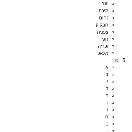
יונה
מיכה
נחום
חבקוק
צפניה
חגי
זכריה
מלאכי
כג
א
ב
ג
ד
ה
ו
ז
ח
ט
י