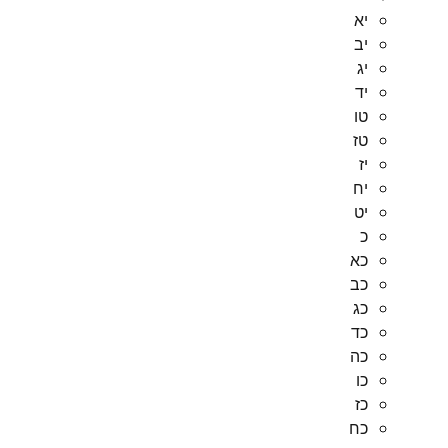
יא
יב
יג
יד
טו
טז
יז
יח
יט
כ
כא
כב
כג
כד
כה
כו
כז
כח