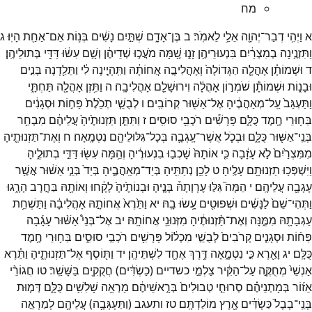
מח
א
וַיְהִ֥י
דְבַר־
יְהוָ֖ה
אֵלַ֥י
לֵאמֹֽר׃
ב
בֶּן־
אָדָ֑ם
שְׁתַּ֣יִם
נָשִׁ֔ים
בְּנ֥וֹת
אֵם־
אַחַ֖ת
הָיֽוּ׃
ג
וַתִּזְנֶ֣ינָה
בְמִצְרַ֔יִם
בִּנְעוּרֵיהֶ֖ן
זָנ֑וּ
שָׁ֚מָּה
מֹעֲכ֣וּ
שְׁדֵיהֶ֔ן
וְשָׁ֣ם
עִשּׂ֔וּ
דַּדֵּ֖י
בְּתוּלֵיהֶֽן׃
ד
וּשְׁמוֹתָ֗ן
אָהֳלָ֤ה
הַגְּדוֹלָה֙
וְאָהֳלִיבָ֣ה
אֲחוֹתָ֔הּ
וַתִּֽהְיֶ֣ינָה
לִ֔י
וַתֵּלַ֖דְנָה
בָּנִ֣ים
וּבָנ֑וֹת
וּשְׁמוֹתָ֕ן
שֹׁמְר֣וֹן
אָהֳלָ֔ה
וִירוּשָׁלִַ֖ם
אָהֳלִיבָֽה׃
ה
וַתִּ֥זֶן
אָהֳלָ֖ה
תַּחְתָּ֑י
וַתַּעְגַּב֙
עַֽל־
מְאַהֲבֶ֔יהָ
אֶל־
אַשּׁ֖וּר
קְרוֹבִֽים׃
ו
לְבֻשֵׁ֤י
תְכֵ֙לֶת֙
פַּח֣וֹת
וּסְגָנִ֔ים
בַּח֥וּרֵי
חֶ֖מֶד
כֻּלָּ֑ם
פָּרָשִׁ֕ים
רֹכְבֵ֖י
סוּסִֽים׃
ז
וַתִּתֵּ֤ן
תַּזְנוּתֶ֙יהָ֙
עֲלֵיהֶ֔ם
מִבְחַ֥ר
בְּנֵֽי־
אַשּׁ֖וּר
כֻּלָּ֑ם
וּבְכֹ֧ל
אֲשֶׁר־
עָֽגְבָ֛ה
בְּכָל־
גִּלּוּלֵיהֶ֖ם
נִטְמָֽאָה׃
ח
וְאֶת־
תַּזְנוּתֶ֤יהָ
מִמִּצְרַ֙יִם֙
לֹ֣א
עָזָ֔בָה
כִּ֤י
אוֹתָהּ֙
שָׁכְב֣וּ
בִנְעוּרֶ֔יהָ
וְהֵ֥מָּה
עִשּׂ֖וּ
דַּדֵּ֣י
בְתוּלֶ֑יהָ
וַיִּשְׁפְּכ֥וּ
תַזְנוּתָ֖ם
עָלֶֽיהָ׃
ט
לָכֵ֥ן
נְתַתִּ֖יהָ
בְּיַד־
מְאַֽהֲבֶ֑יהָ
בְּיַד֙
בְּנֵ֣י
אַשּׁ֔וּר
אֲשֶׁ֥ר
עָגְבָ֖ה
עֲלֵיהֶֽם׃
י
הֵמָּה֮
גִּלּ֣וּ
עֶרְוָתָהּ֒
בָּנֶ֤יהָ
וּבְנוֹתֶ֙יהָ֙
לָקָ֔חוּ
וְאוֹתָ֖הּ
בַּחֶ֣רֶב
הָרָ֑גוּ
וַתְּהִי־
שֵׁם֙
לַנָּשִׁ֔ים
וּשְׁפוּטִ֖ים
עָ֥שׂוּ
בָֽהּ׃
יא
וַתֵּ֙רֶא֙
אֲחוֹתָ֣הּ
אָהֳלִיבָ֔ה
וַתַּשְׁחֵ֥ת
עַגְבָתָ֖הּ
מִמֶּ֑נָּה
וְאֶת־
תַּ֨זְנוּתֶ֔יהָ
מִזְּנוּנֵ֖י
אֲחוֹתָֽהּ׃
יב
אֶל־
בְּנֵי֩
אַשּׁ֨וּר
עָגָ֜בָה
פַּח֨וֹת
וּסְגָנִ֤ים
קְרֹבִים֙
לְבֻשֵׁ֣י
מִכְל֔וֹל
פָּרָשִׁ֖ים
רֹכְבֵ֣י
סוּסִ֑ים
בַּח֥וּרֵי
חֶ֖מֶד
כֻּלָּֽם׃
יג
וָאֵ֖רֶא
כִּ֣י
נִטְמָ֑אָה
דֶּ֥רֶךְ
אֶחָ֖ד
לִשְׁתֵּיהֶֽן׃
יד
וַתּ֖וֹסֶף
אֶל־
תַּזְנוּתֶ֑יהָ
וַתֵּ֗רֶא
אַנְשֵׁי֙
מְחֻקֶּ֣ה
עַל־
הַקִּ֔יר
צַלְמֵ֣י
כשדיים
(
כַשְׂדִּ֔ים
)
חֲקֻקִ֖ים
בַּשָּׁשַֽׁר׃
טו
חֲגוֹרֵ֨י
אֵז֜וֹר
בְּמָתְנֵיהֶ֗ם
סְרוּחֵ֤י
טְבוּלִים֙
בְּרָ֣אשֵׁיהֶ֔ם
מַרְאֵ֥ה
שָׁלִשִׁ֖ים
כֻּלָּ֑ם
דְּמ֤וּת
בְּנֵֽי־
בָבֶל֙
כַּשְׂדִּ֔ים
אֶ֖רֶץ
מוֹלַדְתָּֽם׃
טז
ותעגב
(
וַתַּעְגְּבָ֥ה
)
עֲלֵיהֶ֖ם
לְמַרְאֵ֣ה