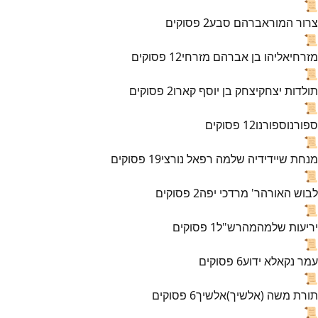
📜
צרור המור
אברהם סבע
2
פסוקים
📜
מזרחי
אליהו בן אברהם מזרחי
12
פסוקים
📜
תולדות יצחק
יצחק בן יוסף קארו
2
פסוקים
📜
ספורנו
ספורנו
12
פסוקים
📜
מנחת שי
ידידיה שלמה רפאל נורצי
19
פסוקים
📜
לבוש האורה
ר' מרדכי יפה
2
פסוקים
📜
יריעות שלמה
מהרש"ל
1
פסוקים
📜
עמר נקא
לא ידוע
6
פסוקים
📜
תורת משה (אלשיך)
אלשיך
6
פסוקים
📜