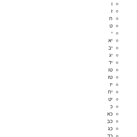
ו
ז
ח
ט
י
יא
יב
יג
יד
טו
טז
יז
יח
יט
כ
כא
כב
כג
כד