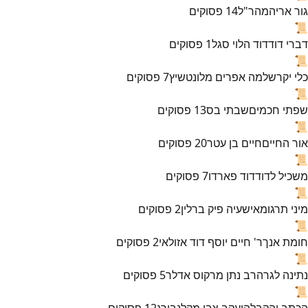
גור אריה
מהר"ל
14
פסוקים
📜
דברי דוד
דוד הלוי סגל
1
פסוקים
📜
כלי יקר
שלמה אפרים מלונטשיץ
7
פסוקים
📜
שפתי חכמים
שבתי בס
13
פסוקים
📜
אור החיים
חיים בן עטר
20
פסוקים
📜
משכיל לדוד
דוד פארדו
7
פסוקים
📜
מיני תרגומא
ישעיה פיק ברלין
2
פסוקים
📜
חומת אנך
ר' חיים יוסף דוד אזולאי
2
פסוקים
📜
נתינה לגר
הרב נתן מרקוס אדלר
5
פסוקים
📜
הכתב והקבלה
יעקב צבי מקלנבורג
12
פסוקים