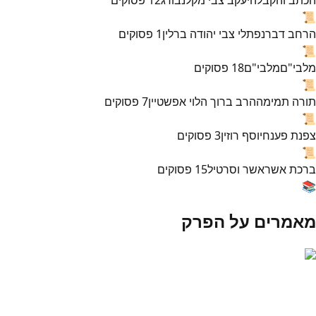
📜
הרחב דבר
נפתלי צבי יהודה ברלין
1
פסוקים
📜
מלבי"ם
מלבי"ם
18
פסוקים
📜
תורה תמימה
הרב ברוך הלוי אפשטיין
7
פסוקים
📜
צפנת פענח
יוסף רוזין
3
פסוקים
📜
ברכת אשר
אשר וסרטיל
15
פסוקים
📚
מאמרים על הפרק