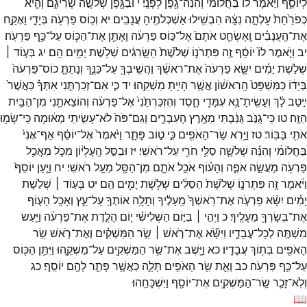
לְיוֹסֵ֑ף
וַיֹּ֣אמֶר
ל֔וֹ
בַּחֲלוֹמִ֕י
וְהִנֵּה־
גֶ֖פֶן
לְפָנָֽי׃
י
וּבַגֶּ֖פֶן
שְׁלֹשָׁ֣ה
שָׂרִיגִ֑ם
וְהִ֤יא
כְפֹרַ֙חַת֙
עָלְתָ֣ה
נִצָּ֔הּ
הִבְשִׁ֥ילוּ
אַשְׁכְּלֹתֶ֖יהָ
עֲנָבִֽים׃
יא
וְכ֥וֹס
פַּרְעֹ֖ה
בְּיָדִ֑י
וָאֶקַּ֣ח
אֶת־
הָֽעֲנָבִ֗ים
וָֽאֶשְׂחַ֤ט
אֹתָם֙
אֶל־
כּ֣וֹס
פַּרְעֹ֔ה
וָאֶתֵּ֥ן
אֶת־
הַכּ֖וֹס
עַל־
כַּ֥ף
פַּרְעֹֽה׃
יב
וַיֹּ֤אמֶר
לוֹ֙
יוֹסֵ֔ף
זֶ֖ה
פִּתְרֹנ֑וֹ
שְׁלֹ֙שֶׁת֙
הַשָּׂ֣רִגִ֔ים
שְׁלֹ֥שֶׁת
יָמִ֖ים
הֵֽם׃
יג
בְּע֣וֹד ׀
שְׁלֹ֣שֶׁת
יָמִ֗ים
יִשָּׂ֤א
פַרְעֹה֙
אֶת־
רֹאשֶׁ֔ךָ
וַהֲשִֽׁיבְךָ֖
עַל־
כַּנֶּ֑ךָ
וְנָתַתָּ֤
כוֹס־
פַּרְעֹה֙
בְּיָד֔וֹ
כַּמִּשְׁפָּט֙
הָֽרִאשׁ֔וֹן
אֲשֶׁ֥ר
הָיִ֖יתָ
מַשְׁקֵֽהוּ׃
יד
כִּ֧י
אִם־
זְכַרְתַּ֣נִי
אִתְּךָ֗
כַּאֲשֶׁר֙
יִ֣יטַב
לָ֔ךְ
וְעָשִֽׂיתָ־
נָּ֥א
עִמָּדִ֖י
חָ֑סֶד
וְהִזְכַּרְתַּ֙נִי֙
אֶל־
פַּרְעֹ֔ה
וְהוֹצֵאתַ֖נִי
מִן־
הַבַּ֥יִת
הַזֶּֽה׃
טו
כִּֽי־
גֻנֹּ֣ב
גֻּנַּ֔בְתִּי
מֵאֶ֖רֶץ
הָעִבְרִ֑ים
וְגַם־
פֹּה֙
לֹא־
עָשִׂ֣יתִֽי
מְא֔וּמָה
כִּֽי־
שָׂמ֥וּ
אֹתִ֖י
בַּבּֽוֹר׃
טז
וַיַּ֥רְא
שַׂר־
הָאֹפִ֖ים
כִּ֣י
ט֣וֹב
פָּתָ֑ר
וַיֹּ֙אמֶר֙
אֶל־
יוֹסֵ֔ף
אַף־
אֲנִי֙
בַּחֲלוֹמִ֔י
וְהִנֵּ֗ה
שְׁלֹשָׁ֛ה
סַלֵּ֥י
חֹרִ֖י
עַל־
רֹאשִֽׁי׃
יז
וּבַסַּ֣ל
הָֽעֶלְי֔וֹן
מִכֹּ֛ל
מַאֲכַ֥ל
פַּרְעֹ֖ה
מַעֲשֵׂ֣ה
אֹפֶ֑ה
וְהָע֗וֹף
אֹכֵ֥ל
אֹתָ֛ם
מִן־
הַסַּ֖ל
מֵעַ֥ל
רֹאשִֽׁי׃
יח
וַיַּ֤עַן
יוֹסֵף֙
וַיֹּ֔אמֶר
זֶ֖ה
פִּתְרֹנ֑וֹ
שְׁלֹ֙שֶׁת֙
הַסַּלִּ֔ים
שְׁלֹ֥שֶׁת
יָמִ֖ים
הֵֽם׃
יט
בְּע֣וֹד ׀
שְׁלֹ֣שֶׁת
יָמִ֗ים
יִשָּׂ֨א
פַרְעֹ֤ה
אֶת־
רֹֽאשְׁךָ֙
מֵֽעָלֶ֔יךָ
וְתָלָ֥ה
אוֹתְךָ֖
עַל־
עֵ֑ץ
וְאָכַ֥ל
הָע֛וֹף
אֶת־
בְּשָׂרְךָ֖
מֵעָלֶֽיךָ׃
כ
וַיְהִ֣י ׀
בַּיּ֣וֹם
הַשְּׁלִישִׁ֗י
י֚וֹם
הֻלֶּ֣דֶת
אֶת־
פַּרְעֹ֔ה
וַיַּ֥עַשׂ
מִשְׁתֶּ֖ה
לְכָל־
עֲבָדָ֑יו
וַיִּשָּׂ֞א
אֶת־
רֹ֣אשׁ ׀
שַׂ֣ר
הַמַּשְׁקִ֗ים
וְאֶת־
רֹ֛אשׁ
שַׂ֥ר
הָאֹפִ֖ים
בְּת֥וֹךְ
עֲבָדָֽיו׃
כא
וַיָּ֛שֶׁב
אֶת־
שַׂ֥ר
הַמַּשְׁקִ֖ים
עַל־
מַשְׁקֵ֑הוּ
וַיִּתֵּ֥ן
הַכּ֖וֹס
עַל־
כַּ֥ף
פַּרְעֹֽה׃
כב
וְאֵ֛ת
שַׂ֥ר
הָאֹפִ֖ים
תָּלָ֑ה
כַּאֲשֶׁ֥ר
פָּתַ֛ר
לָהֶ֖ם
יוֹסֵֽף׃
כג
וְלֹֽא־
זָכַ֧ר
שַֽׂר־
הַמַּשְׁקִ֛ים
אֶת־
יוֹסֵ֖ף
וַיִּשְׁכָּחֵֽהוּ׃
📖