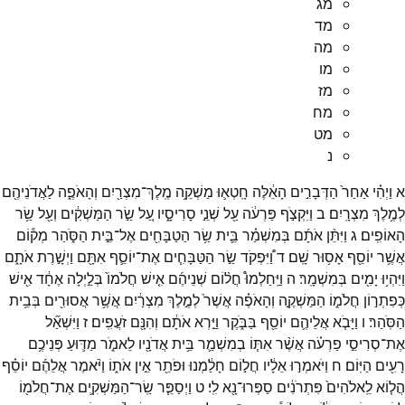
מג
מד
מה
מו
מז
מח
מט
נ
א
וַיְהִ֗י
אַחַר֙
הַדְּבָרִ֣ים
הָאֵ֔לֶּה
חָֽטְא֛וּ
מַשְׁקֵ֥ה
מֶֽלֶךְ־
מִצְרַ֖יִם
וְהָאֹפֶ֑ה
לַאֲדֹנֵיהֶ֖ם
לְמֶ֥לֶךְ
מִצְרָֽיִם׃
ב
וַיִּקְצֹ֣ף
פַּרְעֹ֔ה
עַ֖ל
שְׁנֵ֣י
סָרִיסָ֑יו
עַ֚ל
שַׂ֣ר
הַמַּשְׁקִ֔ים
וְעַ֖ל
שַׂ֥ר
הָאוֹפִֽים׃
ג
וַיִּתֵּ֨ן
אֹתָ֜ם
בְּמִשְׁמַ֗ר
בֵּ֛ית
שַׂ֥ר
הַטַבָּחִ֖ים
אֶל־
בֵּ֣ית
הַסֹּ֑הַר
מְק֕וֹם
אֲשֶׁ֥ר
יוֹסֵ֖ף
אָס֥וּר
שָֽׁם׃
ד
וַ֠יִּפְקֹד
שַׂ֣ר
הַטַּבָּחִ֧ים
אֶת־
יוֹסֵ֛ף
אִתָּ֖ם
וַיְשָׁ֣רֶת
אֹתָ֑ם
וַיִּהְי֥וּ
יָמִ֖ים
בְּמִשְׁמָֽר׃
ה
וַיַּֽחַלְמוּ֩
חֲל֨וֹם
שְׁנֵיהֶ֜ם
אִ֤ישׁ
חֲלֹמוֹ֙
בְּלַ֣יְלָה
אֶחָ֔ד
אִ֖ישׁ
כְּפִתְר֣וֹן
חֲלֹמ֑וֹ
הַמַּשְׁקֶ֣ה
וְהָאֹפֶ֗ה
אֲשֶׁר֙
לְמֶ֣לֶךְ
מִצְרַ֔יִם
אֲשֶׁ֥ר
אֲסוּרִ֖ים
בְּבֵ֥ית
הַסֹּֽהַר׃
ו
וַיָּבֹ֧א
אֲלֵיהֶ֛ם
יוֹסֵ֖ף
בַּבֹּ֑קֶר
וַיַּ֣רְא
אֹתָ֔ם
וְהִנָּ֖ם
זֹעֲפִֽים׃
ז
וַיִּשְׁאַ֞ל
אֶת־
סְרִיסֵ֣י
פַרְעֹ֗ה
אֲשֶׁ֨ר
אִתּ֧וֹ
בְמִשְׁמַ֛ר
בֵּ֥ית
אֲדֹנָ֖יו
לֵאמֹ֑ר
מַדּ֛וּעַ
פְּנֵיכֶ֥ם
רָעִ֖ים
הַיּֽוֹם׃
ח
וַיֹּאמְר֣וּ
אֵלָ֔יו
חֲל֣וֹם
חָלַ֔מְנוּ
וּפֹתֵ֖ר
אֵ֣ין
אֹת֑וֹ
וַיֹּ֨אמֶר
אֲלֵהֶ֜ם
יוֹסֵ֗ף
הֲל֤וֹא
לֵֽאלֹהִים֙
פִּתְרֹנִ֔ים
סַפְּרוּ־
נָ֖א
לִֽי׃
ט
וַיְסַפֵּ֧ר
שַֽׂר־
הַמַּשְׁקִ֛ים
אֶת־
חֲלֹמ֖וֹ