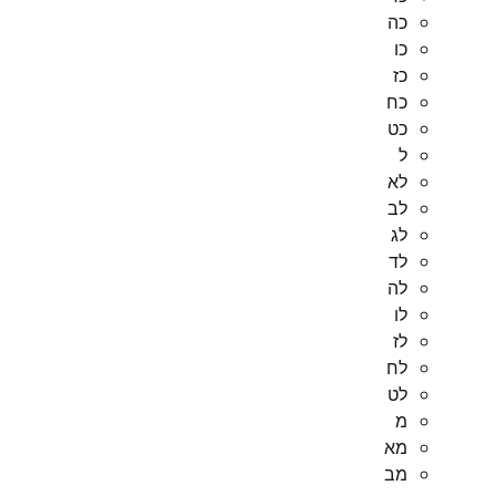
כה
כו
כז
כח
כט
ל
לא
לב
לג
לד
לה
לו
לז
לח
לט
מ
מא
מב