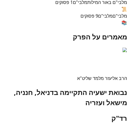
מלבי"ם באור המילות
מלבי"ם
1
פסוקים
📜
מלבי"ם
מלבי"ם
9
פסוקים
📚
מאמרים על הפרק
הרב אליעזר מלמד שליט"א
נבואת ישעיה התקיימה בדניאל, חנניה,
מישאל ועזריה
רד"ק