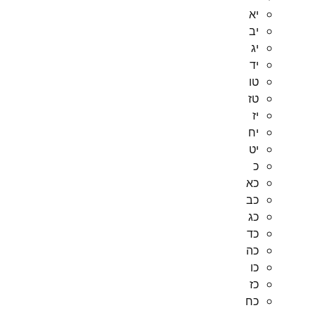
יא
יב
יג
יד
טו
טז
יז
יח
יט
כ
כא
כב
כג
כד
כה
כו
כז
כח