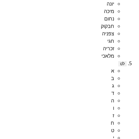
יונה
מיכה
נחום
חבקוק
צפניה
חגי
זכריה
מלאכי
לט
א
ב
ג
ד
ה
ו
ז
ח
ט
י