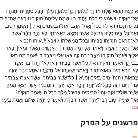
א
בָּעֵ֣ת
הַהִ֡וא
שָׁלַ֡ח
מְרֹדַ֣ךְ
בַּ֠לְאֲדָן
בֶּֽן־
בַּלְאֲדָ֧ן
מֶֽלֶךְ־
בָּבֶ֛ל
סְפָרִ֥ים
וּמִנְחָ֖ה
אֶל־
חִזְקִיָּ֑הוּ
וַיִּשְׁמַ֕ע
כִּ֥י
חָלָ֖ה
וַֽיֶּחֱזָֽק׃
ב
וַיִּשְׂמַ֣ח
עֲלֵיהֶם֮
חִזְקִיָּהוּ֒
וַיַּרְאֵ֣ם
אֶת־
בֵּ֣ית
נכתה
(
נְכֹת֡וֹ
)
אֶת־
הַכֶּסֶף֩
וְאֶת־
הַזָּהָ֨ב
וְאֶת־
הַבְּשָׂמִ֜ים
וְאֵ֣ת ׀
הַשֶּׁ֣מֶן
הַטּ֗וֹב
וְאֵת֙
כָּל־
בֵּ֣ית
כֵּלָ֔יו
וְאֵ֛ת
כָּל־
אֲשֶׁ֥ר
נִמְצָ֖א
בְּאֹֽצְרֹתָ֑יו
לֹֽא־
הָיָ֣ה
דָבָ֗ר
אֲ֠שֶׁר
לֹֽא־
הֶרְאָ֧ם
חִזְקִיָּ֛הוּ
בְּבֵית֖וֹ
וּבְכָל־
מֶמְשַׁלְתּֽוֹ׃
ג
וַיָּבֹא֙
יְשַׁעְיָ֣הוּ
הַנָּבִ֔יא
אֶל־
הַמֶּ֖לֶךְ
חִזְקִיָּ֑הוּ
וַיֹּ֨אמֶר
אֵלָ֜יו
מָ֥ה
אָמְר֣וּ ׀
הָאֲנָשִׁ֣ים
הָאֵ֗לֶּה
וּמֵאַ֙יִן֙
יָבֹ֣אוּ
אֵלֶ֔יךָ
וַיֹּ֙אמֶר֙
חִזְקִיָּ֔הוּ
מֵאֶ֧רֶץ
רְחוֹקָ֛ה
בָּ֥אוּ
אֵלַ֖י
מִבָּבֶֽל׃
ד
וַיֹּ֕אמֶר
מָ֥ה
רָא֖וּ
בְּבֵיתֶ֑ךָ
וַיֹּ֣אמֶר
חִזְקִיָּ֗הוּ
אֵ֣ת
כָּל־
אֲשֶׁ֤ר
בְּבֵיתִי֙
רָא֔וּ
לֹֽא־
הָיָ֥ה
דָבָ֛ר
אֲשֶׁ֥ר
לֹֽא־
הִרְאִיתִ֖ים
בְּאוֹצְרֹתָֽי׃
ה
וַיֹּ֥אמֶר
יְשַׁעְיָ֖הוּ
אֶל־
חִזְקִיָּ֑הוּ
שְׁמַ֖ע
דְּבַר־
יְהוָ֥ה
צְבָאֽוֹת׃
ו
הִנֵּה֮
יָמִ֣ים
בָּאִים֒
וְנִשָּׂ֣א ׀
כָּל־
אֲשֶׁ֣ר
בְּבֵיתֶ֗ךָ
וַאֲשֶׁ֨ר
אָצְר֧וּ
אֲבֹתֶ֛יךָ
עַד־
הַיּ֥וֹם
הַזֶּ֖ה
בָּבֶ֑ל
לֹֽא־
יִוָּתֵ֥ר
דָּבָ֖ר
אָמַ֥ר
יְהוָֽה׃
ז
וּמִבָּנֶ֜יךָ
אֲשֶׁ֨ר
יֵצְא֧וּ
מִמְּךָ֛
אֲשֶׁ֥ר
תּוֹלִ֖יד
יִקָּ֑חוּ
וְהָיוּ֙
סָרִיסִ֔ים
בְּהֵיכַ֖ל
מֶ֥לֶךְ
בָּבֶֽל׃
ח
וַיֹּ֤אמֶר
חִזְקִיָּ֙הוּ֙
אֶֽל־
יְשַׁעְיָ֔הוּ
ט֥וֹב
דְּבַר־
יְהוָ֖ה
אֲשֶׁ֣ר
דִּבַּ֑רְתָּ
וַיֹּ֕אמֶר
כִּ֥י
יִהְיֶ֛ה
שָׁל֥וֹם
וֶאֱמֶ֖ת
בְּיָמָֽי׃
📖
פרשנים על הפרק
📜