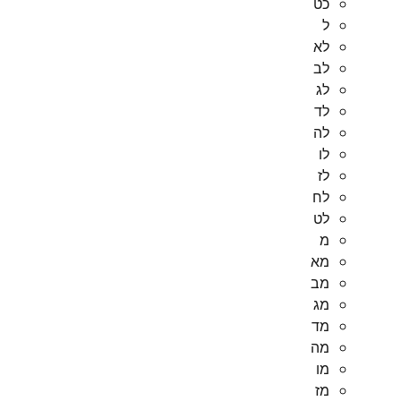
כט
ל
לא
לב
לג
לד
לה
לו
לז
לח
לט
מ
מא
מב
מג
מד
מה
מו
מז