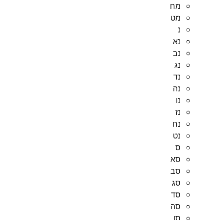
מח
מט
נ
נא
נב
נג
נד
נה
נו
נז
נח
נט
ס
סא
סב
סג
סד
סה
סו