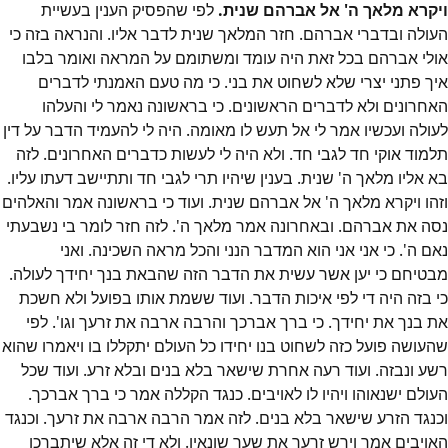
ויקרא מלאך ה' אל אברהם שנית.
לפי שהפסיק הענין בעשיית
העולה ובדברי אברהם. חזר המלאך שנית לדבר אליו. והנראה בזה כי
אולי אברהם בכל זאת היה עומד ומשתומם על המראה ואומר בלבו
איך פתני יצרי שלא לשחוט את בני. כי מה טעם האמנתי לדברים
האחרונים ולא לדברים הראשונים. כי בראשונה נאמר לי והעלהו
לעולה ועכשיו אמר לי אל תעש לו מאומה. היה לי להעמיד הדבר על דין
תלמוד אוקי חד לגבי חד. ולא היה לי לעשות כדברים האחרונים. לזה
בא אליו מלאך ה' שנית. בענין שיהיו תרי לגבי חד ותתיישב דעתו עליו.
וזהו ויקרא מלאך ה' אל אברהם שנית. ועוד כי בראשונה אמר והאלהים
נסה את אברהם. ובאחרונה אמר מלאך ה'. לזה חזר לומר בי נשבעתי
נאם ה'. כי אני אני הוא המדבר הנני והכל מראה השכינה. ואני
מבטיחם כי יען אשר עשית את הדבר הזה שהבאת בנך יחידך לעולה.
כי בזה היה די לפי איכות הדבר. ועוד ששמת אותו בפועל ולא חשכת
את בנך את יחידך. כי ברך אברכך והרבה ארבה את זרעך וגו'. לפי
שהעושה פועל כזה לשחוט בנו יחידו כל העולם יתקללו בו ויאמרו שהוא
רשע ונבזה. ועוד רעה אחרת שישאר בלא בנים ובלא זרע. ועוד שכל
העולם ישנאוהו ויהיו לו לאויבים. כנגד הקללה אמר כי ברך אברכך.
וכנגד הזרע שישאר בלא בנים. לזה אמר הרבה ארבה את זרעך. וכנגד
האויבים אמר וירש זרעך את שער שונאיו. ולא די זה אלא שיתברכו