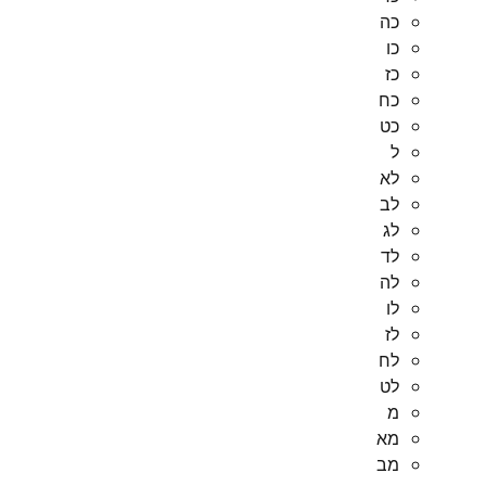
כה
כו
כז
כח
כט
ל
לא
לב
לג
לד
לה
לו
לז
לח
לט
מ
מא
מב