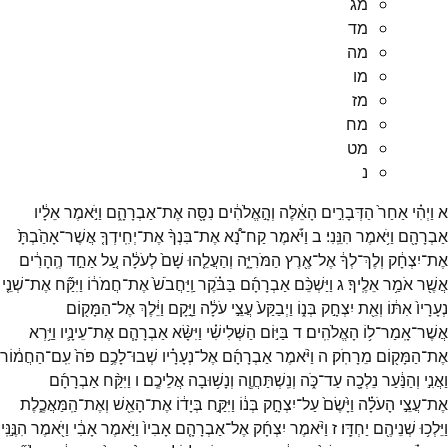
מג
מד
מה
מו
מז
מח
מט
נ
א
וַיְהִ֗י
אַחַר֙
הַדְּבָרִ֣ים
הָאֵ֔לֶּה
וְהָ֣אֱלֹהִ֔ים
נִסָּ֖ה
אֶת־
אַבְרָהָ֑ם
וַיֹּ֣אמֶר
אֵלָ֔יו
אַבְרָהָ֖ם
וַיֹּ֥אמֶר
הִנֵּֽנִי׃
ב
וַיֹּ֡אמֶר
קַח־
נָ֠א
אֶת־
בִּנְךָ֨
אֶת־
יְחִֽידְךָ֤
אֲשֶׁר־
אָהַ֙בְתָּ֙
אֶת־
יִצְחָ֔ק
וְלֶךְ־
לְךָ֔
אֶל־
אֶ֖רֶץ
הַמֹּרִיָּ֑ה
וְהַעֲלֵ֤הוּ
שָׁם֙
לְעֹלָ֔ה
עַ֚ל
אַחַ֣ד
הֶֽהָרִ֔ים
אֲשֶׁ֖ר
אֹמַ֥ר
אֵלֶֽיךָ׃
ג
וַיַּשְׁכֵּ֨ם
אַבְרָהָ֜ם
בַּבֹּ֗קֶר
וַֽיַּחֲבֹשׁ֙
אֶת־
חֲמֹר֔וֹ
וַיִּקַּ֞ח
אֶת־
שְׁנֵ֤י
נְעָרָיו֙
אִתּ֔וֹ
וְאֵ֖ת
יִצְחָ֣ק
בְּנ֑וֹ
וַיְבַקַּע֙
עֲצֵ֣י
עֹלָ֔ה
וַיָּ֣קָם
וַיֵּ֔לֶךְ
אֶל־
הַמָּק֖וֹם
אֲשֶׁר־
אָֽמַר־
ל֥וֹ
הָאֱלֹהִֽים׃
ד
בַּיּ֣וֹם
הַשְּׁלִישִׁ֗י
וַיִּשָּׂ֨א
אַבְרָהָ֧ם
אֶת־
עֵינָ֛יו
וַיַּ֥רְא
אֶת־
הַמָּק֖וֹם
מֵרָחֹֽק׃
ה
וַיֹּ֨אמֶר
אַבְרָהָ֜ם
אֶל־
נְעָרָ֗יו
שְׁבוּ־
לָכֶ֥ם
פֹּה֙
עִֽם־
הַחֲמ֔וֹר
וַאֲנִ֣י
וְהַנַּ֔עַר
נֵלְכָ֖ה
עַד־
כֹּ֑ה
וְנִֽשְׁתַּחֲוֶ֖ה
וְנָשׁ֥וּבָה
אֲלֵיכֶֽם׃
ו
וַיִּקַּ֨ח
אַבְרָהָ֜ם
אֶת־
עֲצֵ֣י
הָעֹלָ֗ה
וַיָּ֙שֶׂם֙
עַל־
יִצְחָ֣ק
בְּנ֔וֹ
וַיִּקַּ֣ח
בְּיָד֔וֹ
אֶת־
הָאֵ֖שׁ
וְאֶת־
הַֽמַּאֲכֶ֑לֶת
וַיֵּלְכ֥וּ
שְׁנֵיהֶ֖ם
יַחְדָּֽו׃
ז
וַיֹּ֨אמֶר
יִצְחָ֜ק
אֶל־
אַבְרָהָ֤ם
אָבִיו֙
וַיֹּ֣אמֶר
אָבִ֔י
וַיֹּ֖אמֶר
הִנֶּ֣נִּֽי