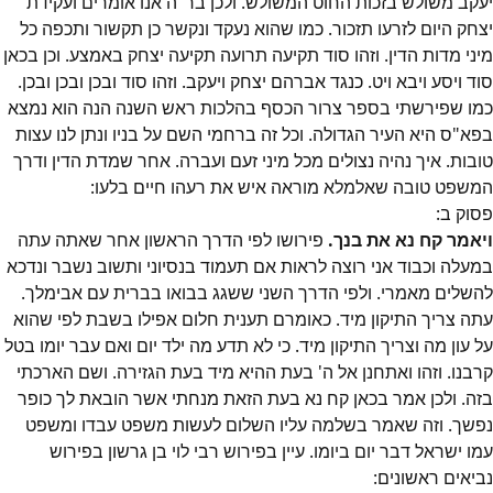
יעקב משולש בזכות החוט המשולש. ולכן בר"ה אנו אומרים ועקידת
יצחק היום לזרעו תזכור. כמו שהוא נעקד ונקשר כן תקשור ותכפה כל
מיני מדות הדין. וזהו סוד תקיעה תרועה תקיעה יצחק באמצע. וכן בכאן
סוד ויסע ויבא ויט. כנגד אברהם יצחק ויעקב. וזהו סוד ובכן ובכן ובכן.
כמו שפירשתי בספר צרור הכסף בהלכות ראש השנה הנה הוא נמצא
בפא"ס היא העיר הגדולה. וכל זה ברחמי השם על בניו ונתן לנו עצות
טובות. איך נהיה נצולים מכל מיני זעם ועברה. אחר שמדת הדין ודרך
המשפט טובה שאלמלא מוראה איש את רעהו חיים בלעו:
פסוק
ב
:
ויאמר קח נא את בנך.
פירושו לפי הדרך הראשון אחר שאתה עתה
במעלה וכבוד אני רוצה לראות אם תעמוד בנסיוני ותשוב נשבר ונדכא
להשלים מאמרי. ולפי הדרך השני ששגג בבואו בברית עם אבימלך.
עתה צריך התיקון מיד. כאומרם תענית חלום אפילו בשבת לפי שהוא
על עון מה וצריך התיקון מיד. כי לא תדע מה ילד יום ואם עבר יומו בטל
קרבנו. וזהו ואתחנן אל ה' בעת ההיא מיד בעת הגזירה. ושם הארכתי
בזה. ולכן אמר בכאן קח נא בעת הזאת מנחתי אשר הובאת לך כופר
נפשך. וזה שאמר בשלמה עליו השלום לעשות משפט עבדו ומשפט
עמו ישראל דבר יום ביומו. עיין בפירוש רבי לוי בן גרשון בפירוש
נביאים ראשונים: