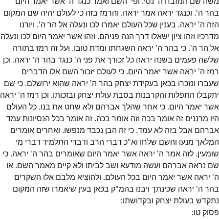
משה שם המזבח ה' נסי. ופי' השם ואמר כנגד ה' אשר יאמר היום
בהר ה'. וכנגד יראה אמר יראה. והרמז בזה כי לעולם יהיה שם המקום
הזה ה' יראה. בענין שכל העולם יאמרו לכו ונעלה אל הר ה'. ויורנו
מדרכיו וזהו ציון ישאלו דרך הנה פניהם. וזהו אשר יאמר היום לכו ונעלה
אל הר ה'. כי בהר ה' יראה השגחתו ומדת טובו. ועל זה רמז בתורה
שלשה פעמים בשנה יראה כל זכורך את פני ה' כנגד בהר ה' יראה. וכן
רמז ה' יראה אשר יאמר היום. כי לעולם יזכור השם אלו הדברים
שעברו ונזכרו בכאן בעקידת יצחק בהר ה' יראה שהוא ירושלם. כי שם
יתקבלו התפלות והקרבנות בסבת עולת יצחק ובזכותו. וכן רמז ה' יראה
אשר יאמר היום. כי אחר שהלך אברהם ולא שחט את בנו. כל העולם
היו מרננים זה אומר בכה וזה אומר בכה. זה אומר בכל הנסיונות עמד
אברהם אבל בזה לא עמד. כי זה הבן נכבד מנפשו. ואחרים אומרים
המלאך מנעו והשם שלחו וא"כ דברי הרב ודברי התלמיד דברי מי
שומעין. לזה אמר ה' יראה אשר יאמר היום שאומרים בהר ה' יראה. כי
שם נראה אברהם ועשה מודעא ושב לביתו ולא קיים מאמר השם. או
ה' יראה אשר יאמר היום בכל העולם. ולהוציא מלבם אלו השקרים
בהר ה' יראה שכינתך ויבנו בהמ"ק בכאן בעין שיאמרו שזה המקום
נתקדש בעולת יצחק ובקדושתו:
פסוק
טו
: