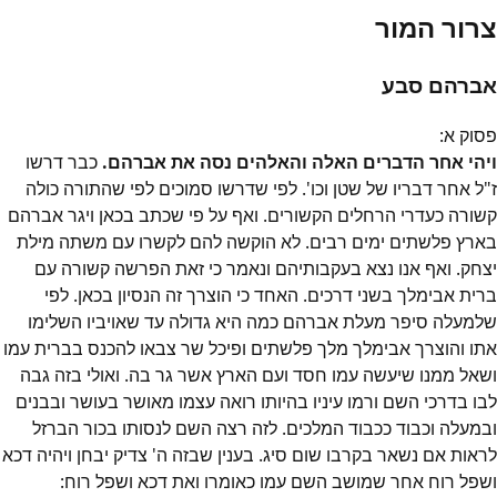
צרור המור
אברהם סבע
פסוק
א
:
ויהי אחר הדברים האלה והאלהים נסה את אברהם.
כבר דרשו
ז"ל אחר דבריו של שטן וכו'. לפי שדרשו סמוכים לפי שהתורה כולה
קשורה כעדרי הרחלים הקשורים. ואף על פי שכתב בכאן ויגר אברהם
בארץ פלשתים ימים רבים. לא הוקשה להם לקשרו עם משתה מילת
יצחק. ואף אנו נצא בעקבותיהם ונאמר כי זאת הפרשה קשורה עם
ברית אבימלך בשני דרכים. האחד כי הוצרך זה הנסיון בכאן. לפי
שלמעלה סיפר מעלת אברהם כמה היא גדולה עד שאויביו השלימו
אתו והוצרך אבימלך מלך פלשתים ופיכל שר צבאו להכנס בברית עמו
ושאל ממנו שיעשה עמו חסד ועם הארץ אשר גר בה. ואולי בזה גבה
לבו בדרכי השם ורמו עיניו בהיותו רואה עצמו מאושר בעושר ובבנים
ובמעלה וכבוד ככבוד המלכים. לזה רצה השם לנסותו בכור הברזל
לראות אם נשאר בקרבו שום סיג. בענין שבזה ה' צדיק יבחן ויהיה דכא
ושפל רוח אחר שמושב השם עמו כאומרו ואת דכא ושפל רוח: