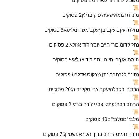
📜
מיני תרגומא
ישעיה פיק ברלין
2
פסוקים
📜
נחלת יעקב
יעקב בן יעקב משה מליסא
3
פסוקים
📜
נחל קדומים
ר' חיים יוסף דוד אזולאי
2
פסוקים
📜
חומת אנך
ר' חיים יוסף דוד אזולאי
5
פסוקים
📜
נתינה לגר
הרב נתן מרקוס אדלר
6
פסוקים
📜
הכתב והקבלה
יעקב צבי מקלנבורג
20
פסוקים
📜
הרחב דבר
נפתלי צבי יהודה ברלין
2
פסוקים
📜
מלבי"ם
מלבי"ם
18
פסוקים
📜
תורה תמימה
הרב ברוך הלוי אפשטיין
25
פסוקים