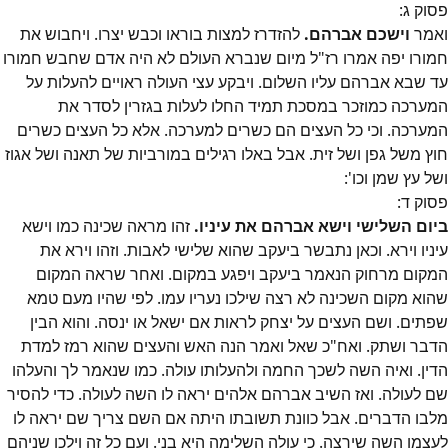
פסוק
ג
:
ואמר
וישכם אברהם.
להזדרז למצות בוראו וכבש יצרו. ויחבוש את
חמורו יפה אמרו רז"ל מיום שנברא העולם לא היה אדם שחבש חמורו
עד שבא אברהם עליו השלום. ויבקע עצי העולה ראויים להעלות על
המערכה כמוזכר במסכת תמיד החלו לעלות בגזרין לסדר את
המערכה. וכי כל העצים הם כשרים למערכה. אלא כל העצים כשרים
חוץ משל גפן ושל זית. אבל באלו רגילים במורביות של תאנה ושל אגוז
ושל עץ שמן וכו':
פסוק
ד
:
ביום השלישי וישא אברהם את עיניו.
זהו מראה שכינה כמו וישא
עיניו וירא. וכאן נתבשר ביעקב שהוא שלישי לאבות. וזהו וירא את
המקום מרחוק הנאמר ביעקב ויפגע במקום. ואחר שראה המקום
שהוא מקום השכינה לא רצה שילכו נעריו עמו. לפי שהיו מעם טמא
שפתים. ושם העצים על יצחק לראות אם ישאל או ינסה. והוא הבין
הדבר ושתק. ואח"כ שאל ואמר הנה האש והעצים שהוא רמז למדת
הדין. ואיה השה לשכך החמה ולהעלותו עולה. כמו שנאמר לך והעלהו
שם לעולה. ואז השיב אברהם אלהים יראה לו השה לעולה. כדי להסיר
מלבו הדברים. אבל כוונת תשובתו היתה אם השם צריך שם יראה לו
לעצמו השה שירצה. כי עולה השלימה היא בני. ועם כל זה וילכו שניהם