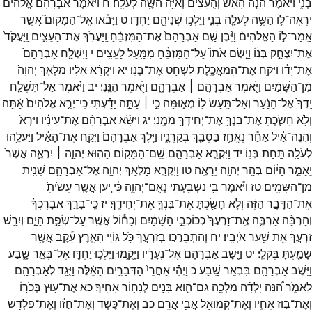
בְנִ֑י
וַיֹּ֗אמֶר
הִנֵּ֤ה
הָאֵשׁ֙
וְהָ֣עֵצִ֔ים
וְאַיֵּ֥ה
הַשֶּׂ֖ה
לְעֹלָֽה׃
ח
וַיֹּ֙אמֶר֙
אַבְרָהָ֔ם
אֱלֹהִ֞ים
יִרְאֶה־
לּ֥וֹ
הַשֶּׂ֛ה
לְעֹלָ֖ה
בְּנִ֑י
וַיֵּלְכ֥וּ
שְׁנֵיהֶ֖ם
יַחְדָּֽו׃
ט
וַיָּבֹ֗אוּ
אֶֽל־
הַמָּקוֹם֮
אֲשֶׁ֣ר
אָֽמַר־
ל֣וֹ
הָאֱלֹהִים֒
וַיִּ֨בֶן
שָׁ֤ם
אַבְרָהָם֙
אֶת־
הַמִּזְבֵּ֔חַ
וַֽיַּעֲרֹ֖ךְ
אֶת־
הָעֵצִ֑ים
וַֽיַּעֲקֹד֙
אֶת־
יִצְחָ֣ק
בְּנ֔וֹ
וַיָּ֤שֶׂם
אֹתוֹ֙
עַל־
הַמִּזְבֵּ֔חַ
מִמַּ֖עַל
לָעֵצִֽים׃
י
וַיִּשְׁלַ֤ח
אַבְרָהָם֙
אֶת־
יָד֔וֹ
וַיִּקַּ֖ח
אֶת־
הַֽמַּאֲכֶ֑לֶת
לִשְׁחֹ֖ט
אֶת־
בְּנֽוֹ׃
יא
וַיִּקְרָ֨א
אֵלָ֜יו
מַלְאַ֤ךְ
יְהוָה֙
מִן־
הַשָּׁמַ֔יִם
וַיֹּ֖אמֶר
אַבְרָהָ֣ם ׀
אַבְרָהָ֑ם
וַיֹּ֖אמֶר
הִנֵּֽנִי׃
יב
וַיֹּ֗אמֶר
אַל־
תִּשְׁלַ֤ח
יָֽדְךָ֙
אֶל־
הַנַּ֔עַר
וְאַל־
תַּ֥עַשׂ
ל֖וֹ
מְא֑וּמָּה
כִּ֣י ׀
עַתָּ֣ה
יָדַ֗עְתִּי
כִּֽי־
יְרֵ֤א
אֱלֹהִים֙
אַ֔תָּה
וְלֹ֥א
חָשַׂ֛כְתָּ
אֶת־
בִּנְךָ֥
אֶת־
יְחִידְךָ֖
מִמֶּֽנִּי׃
יג
וַיִּשָּׂ֨א
אַבְרָהָ֜ם
אֶת־
עֵינָ֗יו
וַיַּרְא֙
וְהִנֵּה־
אַ֔יִל
אַחַ֕ר
נֶאֱחַ֥ז
בַּסְּבַ֖ךְ
בְּקַרְנָ֑יו
וַיֵּ֤לֶךְ
אַבְרָהָם֙
וַיִּקַּ֣ח
אֶת־
הָאַ֔יִל
וַיַּעֲלֵ֥הוּ
לְעֹלָ֖ה
תַּ֥חַת
בְּנֽוֹ׃
יד
וַיִּקְרָ֧א
אַבְרָהָ֛ם
שֵֽׁם־
הַמָּק֥וֹם
הַה֖וּא
יְהוָ֣ה ׀
יִרְאֶ֑ה
אֲשֶׁר֙
יֵאָמֵ֣ר
הַיּ֔וֹם
בְּהַ֥ר
יְהוָ֖ה
יֵרָאֶֽה׃
טו
וַיִּקְרָ֛א
מַלְאַ֥ךְ
יְהוָ֖ה
אֶל־
אַבְרָהָ֑ם
שֵׁנִ֖ית
מִן־
הַשָּׁמָֽיִם׃
טז
וַיֹּ֕אמֶר
בִּ֥י
נִשְׁבַּ֖עְתִּי
נְאֻם־
יְהוָ֑ה
כִּ֗י
יַ֚עַן
אֲשֶׁ֤ר
עָשִׂ֙יתָ֙
אֶת־
הַדָּבָ֣ר
הַזֶּ֔ה
וְלֹ֥א
חָשַׂ֖כְתָּ
אֶת־
בִּנְךָ֥
אֶת־
יְחִידֶֽךָ׃
יז
כִּֽי־
בָרֵ֣ךְ
אֲבָרֶכְךָ֗
וְהַרְבָּ֨ה
אַרְבֶּ֤ה
אֶֽת־
זַרְעֲךָ֙
כְּכוֹכְבֵ֣י
הַשָּׁמַ֔יִם
וְכַח֕וֹל
אֲשֶׁ֖ר
עַל־
שְׂפַ֣ת
הַיָּ֑ם
וְיִרַ֣שׁ
זַרְעֲךָ֔
אֵ֖ת
שַׁ֥עַר
אֹיְבָֽיו׃
יח
וְהִתְבָּרֲכ֣וּ
בְזַרְעֲךָ֔
כֹּ֖ל
גּוֹיֵ֣י
הָאָ֑רֶץ
עֵ֕קֶב
אֲשֶׁ֥ר
שָׁמַ֖עְתָּ
בְּקֹלִֽי׃
יט
וַיָּ֤שָׁב
אַבְרָהָם֙
אֶל־
נְעָרָ֔יו
וַיָּקֻ֛מוּ
וַיֵּלְכ֥וּ
יַחְדָּ֖ו
אֶל־
בְּאֵ֣ר
שָׁ֑בַע
וַיֵּ֥שֶׁב
אַבְרָהָ֖ם
בִּבְאֵ֥ר
שָֽׁבַע׃
כ
וַיְהִ֗י
אַחֲרֵי֙
הַדְּבָרִ֣ים
הָאֵ֔לֶּה
וַיֻּגַּ֥ד
לְאַבְרָהָ֖ם
לֵאמֹ֑ר
הִ֠נֵּה
יָלְדָ֨ה
מִלְכָּ֥ה
גַם־
הִ֛וא
בָּנִ֖ים
לְנָח֥וֹר
אָחִֽיךָ׃
כא
אֶת־
ע֥וּץ
בְּכֹר֖וֹ
וְאֶת־
בּ֣וּז
אָחִ֑יו
וְאֶת־
קְמוּאֵ֖ל
אֲבִ֥י
אֲרָֽם׃
כב
וְאֶת־
כֶּ֣שֶׂד
וְאֶת־
חֲז֔וֹ
וְאֶת־
פִּלְדָּ֖שׁ