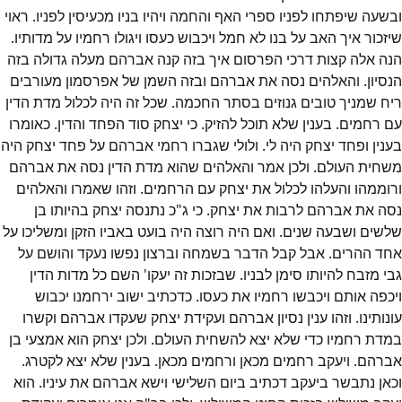
ובשעה שיפתחו לפניו ספרי האף והחמה ויהיו בניו מכעיסין לפניו. ראוי
שיזכור איך האב על בנו לא חמל ויכבוש כעסו ויגולו רחמיו על מדותיו.
הנה אלה קצות דרכי הפרסום איך בזה קנה אברהם מעלה גדולה בזה
הנסיון. והאלהים נסה את אברהם ובזה השמן של אפרסמון מעורבים
ריח שמניך טובים גנוזים בסתר החכמה. שכל זה היה לכלול מדת הדין
עם רחמים. בענין שלא תוכל להזיק. כי יצחק סוד הפחד והדין. כאומרו
בענין ופחד יצחק היה לי. ולולי שגברו רחמי אברהם על פחד יצחק היה
משחית העולם. ולכן אמר והאלהים שהוא מדת הדין נסה את אברהם
ורוממהו והעלהו לכלול את יצחק עם הרחמים. וזהו שאמרו והאלהים
נסה את אברהם לרבות את יצחק. כי ג"כ נתנסה יצחק בהיותו בן
שלשים ושבעה שנים. ואם היה רוצה היה בועט באביו הזקן ומשליכו על
אחד ההרים. אבל קבל הדבר בשמחה וברצון נפשו נעקד והושם על
גבי מזבח להיותו סימן לבניו. שבזכות זה יעקו' השם כל מדות הדין
ויכפה אותם ויכבשו רחמיו את כעסו. כדכתיב ישוב ירחמנו יכבוש
עונותינו. וזהו ענין נסיון אברהם ועקידת יצחק שעקדו אברהם וקשרו
במדת רחמיו כדי שלא יצא להשחית העולם. ולכן יצחק הוא אמצעי בן
אברהם. ויעקב רחמים מכאן ורחמים מכאן. בענין שלא יצא לקטרג.
וכאן נתבשר ביעקב דכתיב ביום השלישי וישא אברהם את עיניו. הוא