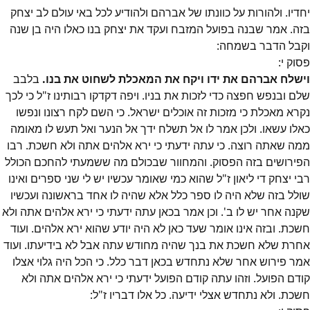
יחדיו. ולהורות על כוונתו של אברהם ולהודיע לכל באי עולם לב יצחק
בזה. אמר שבנה בפועל המזבח ועקד את יצחק בנו כאלו היה בן שנה
וקבל הדבר בשמחה:
פסוק
י
:
וישלח אברהם את ידו ויקח את המאכלת לשחוט את בנו.
בלבב
שלם ובנפש חפצה כדי לזכות את בניו. ויפה דקדקו רבותינו ז"ל כי לכך
נקרא מאכלת כי מזכות זה אוכלים ישראל. כי השם לקח רצונו ונפשו
כאלו עשאו. ולכן אמר לו אל תשלח ידך אל הנער ואל תעש לו מאומה
ממה שאתה רוצה. כי עתה ידעתי כי ירא אלהים אתה ולא חשכת. רבו
הפירושים בזה הפסוק. והמחוור שבכולם מה ששמעתי להחכם הכולל
רבי יצחק די ליאון ז"ל שהוא כמי שאומר עכשיו יש לי שני ספרים ואינו
שולל בזה שלא היה לו ספר כלל אלא שהיה לו אחד בראשונה ועכשיו
שקנה אחר יש לו ב'. וכן אמר בכאן עתה ידעתי כי ירא אלהים אתה ולא
חשכת. ובזה אינו אומר שעד כאן לא היה יודע שהוא ירא אלהים. ועוד
אחרת שלא חשכת את בנך שהיה מחודש עתה אבל לא בידיעתו. ועוד
אמר פירוש אחר שלא נתחדש בכאן דבר כלל. כי הכל היה גלוי אצלו
קודם הפועל. וזהו עתה קודם הפועל ידעתי כי ירא אלהים אתה ולא
חשכת. ולא נתחדש אצלי ידיעה. כל אלו דבריו ז"ל: