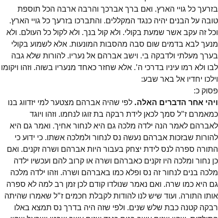
בזרעך כל גויי הארץ. ואם ברך אברכך והרבה ארבה הכל תוספת
טובה על הבנים יהיה כנגד המקללים. והתברכו בזרעך כל גויי הארץ.
וכל זה עקב אשר שמעת בקולי. ולא קול בנך. ולא לקול כל העולם. ולא
מנעך לבא בדמים שום סבה מהסבות המונעות. אלא לשמוע בקולי
בערך מעלתי ולדבקה בי. וישב אברהם אל נעריו. להורות שלא גבה
לבו ולא רמו עיניו בדרכי ה'. אלא שחזר כאחד מנעריו בשוה. וזהו ויקומו
וילכו יחדיו אל באר שבע:
פסוק
כ
:
ויהי אחר הדברים האלה.
לפי שהיה אברהם מצטער למי יזדווג בנו
כמאמרם ז"ל סמך לכאן לידת רבקה בת זוגו לנחמו. וזהו ויוגד
לאברהם לאמר הנה ילדה מלכה גם היא לנחור אחיך. ואמר גם היא
להורות שבזכות אברהם נעשה נס לנחור ולמלכה אשתו. כי ידוע כי
התורה ספרה לנס לידת יצחק בעבור היות אברהם ושרה זקנים. ואם
כן נחור ומלכה היו זקנים כאברהם ושרה או קרוב להם ועכשיו ילדה
מלכה בנים לנחור זה נס ופלא כמו באברהם ושרה. וזהו ילדה מלכה
גם היא כמו שרה. ואם נאמר שנולדו קודם לכן זמן רב למה לא ספרה
אותו התורה. ועוד שיש לנו להודות לקבלת חכמים ז"ל שאמרו שהיתה
רבקה קטנה כבת שלש שנים. ולפי שזה היה בדרך נס תמצא באלו