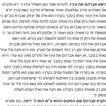
וישא אברהם את עיניו.
להורות שעד כאן השפיל עיניו כי ירא מהביט
אל האלהים מרוב ענותנותו. ואחר שהשלים הדיבור נשא עיניו. וירא
והנה איל אחר נאחז בסבך בקרניו הוא אילו של יצחק שנברא בע"ש. כי
מאותו העת ניתן אותו כח ואותה הכנה להיות עולה תמימה. כמו שניתן
בשאר הדברים שנבראו בע"ש. וכאותם הנסים שהתנה עליהם השם
מששת ימי בראשית. וכמו ויאמר ה' אלקים לא טוב היות האדם וגו'. כי
מאותו עת ניתן לו אותו כח לפעול ולעשות רצון בוראו. וזהו וישא
אברהם את עיניו במראה השכינה. וירא את האיל מרחוק שנברא
ונזדמן שם אחר זמן רב כימי השמים על הארץ. וזהו וירא והנה איל אחר
נאחז בסבך. או וישא אברהם את עיניו אל ההרים מאין יבא עזרי. וירא
והנה איל אחר המדבר נאחז בסבך. או יאמר וירא והנה איל אחר
שנאחז בסבך בקרניו. לפי שהוא היה בא לקראתו ונאחז בסבכי היער
בקרניו. או בקרניו של המנגח עמים בקרניו. הוא שטן הוא מלאך המות
שהיה מסבכו ומעכבו בין האילנות לשהותו כדי שישחטהו אברהם.
והרמז בזה שאברהם היה מתאוה לשוחטו ולא נשא עיניו מיד עד אחר
זמן רב שנאחז בסבך בקרניו. ואז ויקח את האיל ויעלהו לעולה:
פסוק
יד
:
ויקרא אברהם שם המקום ההוא ע"ש הנס ה' יראה.
כמו שקרא