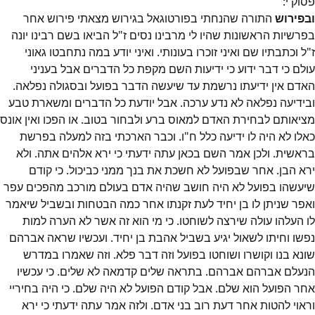
פסוק
י
:
ובפירוש
התורה שהנחתי בפורטוגאל בגירוש מצאתי פירוש אחר
בפרשיות הראשונות שהיו לי מרבינו נסים ז"ל הביאו בשם רבינו יונה
ז"ל וכתבתיו שם ואיני זוכרו בעונותי. ואיני יודע במה נתחבטו גאוני
עולם כי דבר ידוע כי ידיעות השם מקפת כל הדברים אבל בעניני
האדם אין ידיעתו נרשמת עד שיעשה הדבר בפועל ובסגולה נפלאה.
ובידיעה נפלאה לא נדע ערכה. אבל יודעת כל הדברים ומשארת טבע
מציאותם לבחירת האדם למאוס ברע ולבחור בטוב. או הפכו ואין אונס
כאלו לא היה לו ידיעה כלל ח"ו. וכבר הארכתי בזה למעלה בפרשת
בראשית. ולכן אמר השם בכאן עתה ידעתי כי ירא אלהים אתה. ולא
ירא הבן. אחר שבפועל לא חשכת את בנך ממני כביכול. כי קודם
שיעשהו בפועל לא היה חושב שהיה אדם בעולם מורכב מהפכים עפר
ואפר שניתן לו בן יחיד לעת זקנתו אחר כמה הבטחות ובשביל שיאמר
לו העלהו עולה שירצה לשוחטו. כי מי הוא זה אשר לא הערה למות
נפשו וחיתו לשאול יגיע בשביל אהבת בן יחיד. ועכשיו שראה אברהם
שונא בנו וקושרו ושוחטו בפועל וזה דבר פלא. וזה שאמרו במדרש
הנעלם אברהם אברהם. בתראה שלים קדמאה לא שלים. כי עכשיו
אחר הפועל הוא שלם. אבל קודם הפועל לא היה שלם. כי היה בחיריי
וראוי להטות אחר דעת רוב בני אדם. ולזה אמר עתה ידעתי כי ירא