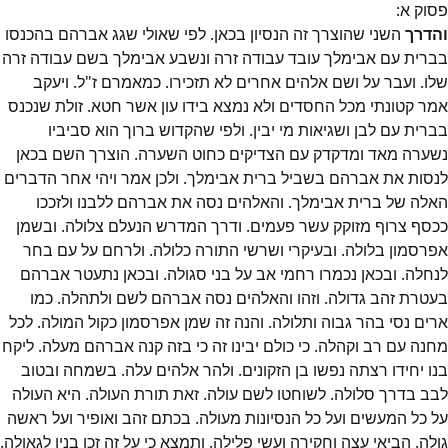
פסוק
א
:
והדרך
השני שהוצרך זה הנסיון בכאן. לפי שאולי שגג אברהם בהכנסו
בברית עם אבימלך עובד עבודה זרה ונשבע אבימלך בשם עבודה זרה
שלו. ועבר על ושם אלהים אחרים לא תזכירו. כמאמרם ז"ל. ויעקב
אמר קטונתי מכל החסדים ולא נמצא בידו עון אשר חטא. זולת שנכנס
בברית עם לבן ושגיאות מי יבין. ולפי שהקדוש ברוך הוא סביביו
נשערה מאד ומדקדק עם הצדיקים כחוט השערה. הוצרך השם בכאן
לנסות את אברהם בשביל ברית אבימלך. ולכן אמר ויהי אחר הדברים
האלה של ברית אבימלך. והאלהים נסה את אברהם ללבנו ולזככו
ככסף צרוף מזוקק עשר פעמים. ודרך המדרש הנעלם צלולה. ובשמן
אפרסמון בלולה. ובעיקרי ושרשי התורה כלולה. ולרחם על עם בחר
לנחלה. ובכאן נכמרו רחמי אב על בני סגולה. ובכאן נתעטר אברהם
בעטרת זהב גדולה. וזהו והאלהים נסה אברהם לשם ולתהלה. כמו
ארים נסי בהר גבוה ותלולה. והנה זה שמן אפרסמון כקול המולה. לכל
מחנה עם רב וקהלה. כי כולם יבינו זה כי בזה קנה אברהם מעלה. ליקח
בנו יחידו רצתה נפשו בן הזקונים. ולהר אלהים עלה. בשמחה ובטוב
לבב בדרך סלולה. לשוחטו לשם עולה. זאת תורת העולה. היא העולה
על כל המעשים ועל כל הנסיונות מעולה. בכתם זהב ואופיר ועל ראשה
גולה. הביאי עצה וחקירה ועשי פלילה. ותמצא כי על זה זכו בניו לגאולה.