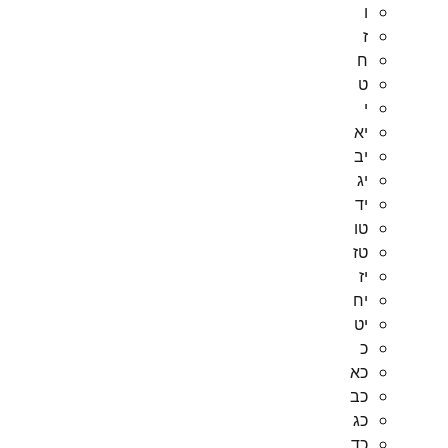
ו
ז
ח
ט
י
יא
יב
יג
יד
טו
טז
יז
יח
יט
כ
כא
כב
כג
כד