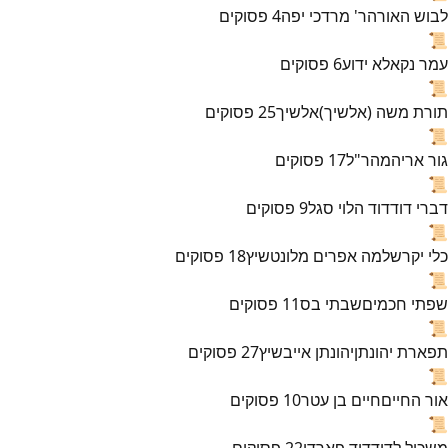
לבוש האורה
ר' מרדכי יפה
4
פסוקים
📜
עמר נקא
לא ידוע
6
פסוקים
📜
תורת משה (אלשיך)
אלשיך
25
פסוקים
📜
גור אריה
מהר"ל
17
פסוקים
📜
דברי דוד
דוד הלוי סגל
9
פסוקים
📜
כלי יקר
שלמה אפרים מלונטשיץ
18
פסוקים
📜
שפתי חכמים
שבתי בס
11
פסוקים
📜
תפארת יהונתן
יהונתן אייבשיץ
27
פסוקים
📜
אור החיים
חיים בן עטר
10
פסוקים
📜
משכיל לדוד
דוד פארדו
22
פסוקים