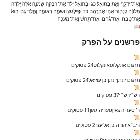
וְאֶת־
יִדְלָ֑ף
וְאֵ֖ת
בְּתוּאֵֽל׃
כג
וּבְתוּאֵ֖ל
יָלַ֣ד
אֶת־
רִבְקָ֑ה
שְׁמֹנָ֥ה
אֵ֙לֶּה֙
יָלְדָ֣ה
מִלְכָּ֔ה
לְנָח֖וֹר
אֲחִ֥י
אַבְרָהָֽם׃
כד
וּפִֽילַגְשׁ֖וֹ
וּשְׁמָ֣הּ
רְאוּמָ֑ה
וַתֵּ֤לֶד
גַּם־
הִוא֙
אֶת־
טֶ֣בַח
וְאֶת־
גַּ֔חַם
וְאֶת־
תַּ֖חַשׁ
וְאֶֽת־
מַעֲכָֽה׃
📖
פרשנים על הפרק
📜
תרגום אונקלוס
אונקלוס
24
פסוקים
📜
תרגום יונתן
יונתן בן עוזיאל
24
פסוקים
📜
רש"י
רש״י
37
פסוקים
📜
ר' סעדיה גאון
סעדיה גאון
11
פסוקים
📜
ריב"א
יהודה בן אליעזר
2
פסוקים
📜
דעת זקנים
תוספות
9
פסוקים