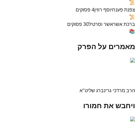
📜
צפנת פענח
יוסף רוזין
4
פסוקים
📜
ברכת אשר
אשר וסרטיל
30
פסוקים
📚
מאמרים על הפרק
הרב מרדכי גרינברג שליט"א
ויחבש את חמורו