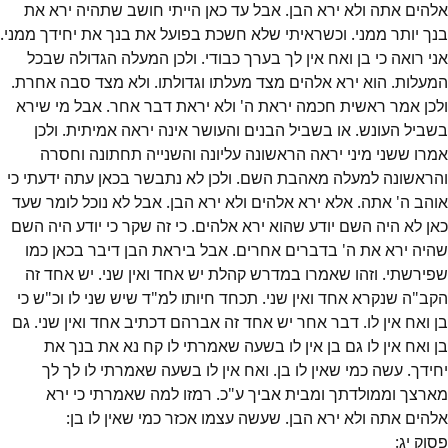
אלהים אתה ולא ירא הבן. אבל עד כאן הייתי חושב שתהיה ירא את
בנך יותר ממני. וכשראיתי שלא חשכת בפועל את בנך את יחידך ממני.
אני רואה כי בן ואח אין לך בערך כבודי. ולכן המעלה הגדולה שבכל
המעלות. הוא ירא אלהים מצד מעלתו וגדולתו. ולא מצד סבה אחרת.
ולכן אמר ראשית חכמה יראת ה' ולא יראת דבר אחר. אבל מי שירא
בשביל העונש. או בשביל הבנים והעושר אינה יראה אמיתית. ולכן
אמרו ששני מיני יראה הראשונה עליונה והשנייה תחתונה וחסרה
והראשונה למעלה מאהבת השם. ולכן לא נתבשר בכאן עתה ידעתי כי
אוהב ה' אתה. אלא ירא אלהים ולא ירא הבן. אבל לא נוכל לומר שעד
כאן לא היה השם יודע שהוא ירא אלהים. כי זה שקר כי יודע היה השם
שהיה ירא את ה' בדברים אחרים. אבל ביראת הבן דיבר בכאן כמו
שפירשתי. וזהו שאמרו במדרש קהלת יש אחד ואין שני. יש אחד זה
הקב"ה שנקרא אחד ואין שני. תכחד חיותו למ"ד שיש שני לו וכ"ש כי
בן ואח אין לו. דבר אחר יש אחד זה אברהם דכתיב אחד ואין שני. גם
בן ואח אין לו גם בן אין לו בשעה שאמרתי לו קח נא את בנך את
יחידך. עשה כמי שאין לו בן. ואח אין לו בשעה שאמרתי לו לך לך
מארצך וממולדתך ומבית אביך ע"כ. רמזו למה שאמרתי כי ירא
אלהים אתה ולא ירא הבן. שעשה עצמו אכזר כמי שאין לו בן:
פסוק
יג
: