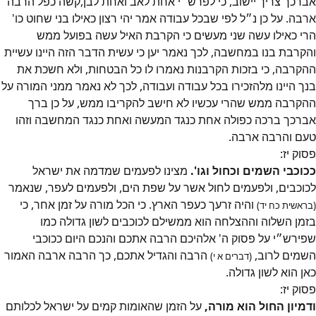
אברכך צריך יישוב, כי לפרש״י אחת לאב ואחת לבן,קשה כפל הרבה
ארבה. על כן נ״ל לפי שבכל עבודה אמר יהי רצון כאילו בני שחוט כו'
הרי כאילו עשה שני מעשים כי הקרבת האיל עשה בפועל ממש
והקרבת בנו במחשבה, לכך נאמר יען כי עשית הדבר הזה היינו עשיית
ההקרבה, כי בזכות הקרבנות נאמרו לו כל הבטחות, ולא חשכת את
בנך היינו מלהזכירו בכל עבודה ועבודה, לכך לא נאמר ממני המורה על
ההקרבה ממש שהרי עכשיו לא חישב להקריבו ממש, על כן ברך
אברכך ברכה כפולה אחת כנגד המעשה ואחת כנגד המחשבה וזהו
טעם והרבה ארבה.
פסוק
יז
:
ככוכבי השמים וכחול וגו'.
מצינו לפעמים שמדמה את ישראל
לכוכבים, ולפעמים לחול אשר על שפת הים, ולפעמים לעפר, שנאמר
והיה זרעך כעפר הארץ. כי הכל מורה על זמן אחר, כי
(בראשית כח יד)
בזמן השלוה וההצלחה הוא ממשילם לכוכבים לשון גדולה כמו
שפירש״י על פסוק ה' אלהיכם הרבה אתכם והנכם היום ככוכבי
השמים לרוב,
הרבה והגדיל אתכם, כך הרבה ארבה האמור
(דברים א י)
כאן הוא לשון גדולה.
פסוק
יז
:
ודמיון החול הוא מורה,
על הזמן שהאומות קמים על ישראל לכלותם