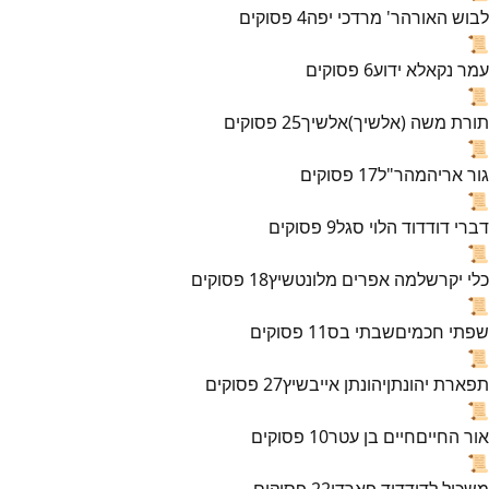
לבוש האורה
ר' מרדכי יפה
4
פסוקים
📜
עמר נקא
לא ידוע
6
פסוקים
📜
תורת משה (אלשיך)
אלשיך
25
פסוקים
📜
גור אריה
מהר"ל
17
פסוקים
📜
דברי דוד
דוד הלוי סגל
9
פסוקים
📜
כלי יקר
שלמה אפרים מלונטשיץ
18
פסוקים
📜
שפתי חכמים
שבתי בס
11
פסוקים
📜
תפארת יהונתן
יהונתן אייבשיץ
27
פסוקים
📜
אור החיים
חיים בן עטר
10
פסוקים
📜
משכיל לדוד
דוד פארדו
22
פסוקים