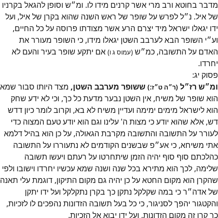
מדבר בחוטא ורב מרי אשר קרנים מידו לו. ומ״ש וסופן להגאל בקרניו
של איל. נ״ל לפרש על שופר של ראש השנה שהוא בקרן של איל, ועל
ידו יגאלו ישראל מיד יצרם הרע אשר מצודתו פרוסה על כל החיים,
וע״י השופר הבא לערבב השטן יגאלו מידו, כי השופר מעורר את
האדם על התשובה, כמ״ש
אם יתקע שופר בעיר והעם לא
(עמוס ג ו)
יחרדו.
פסוק
יג
:
ומ״ש רז״ל
ששופר מערבב השטן,
מצד היותו סבור שמא
(ר״ה ט״ז:)
הוא שופר של משיח, אין השטן נבער מדעת כל כך, וכי לא ידע שחק
הוא לישראל מימים ימימה ועדיין משיח לא בא, וקרוב לומר כיון דדש
דש, אלא שהוא יודע כי מצות ה' עלינו וגם הוא יודע טעם המצוה כדי
לעורר על התשובה והתשובה מקרבת הגאולה, על כן הוא בהיל דלמא
אתי משיחא, כי אע״פ שבשנים הקודמים לא נתעוררו על התשובה
כהלכתם סוף סוף יהיה הזמן שיתחרטו על רעתם ויעשו תשובה
שלימה, לכך הוא מתירא בכל שנה ושנה שמא עכשיו יחרדו וישובו ולפי
שהקרן הוא מקום החטא על כן יהיה גם מקום התיקון, דוגמת עלי תאנה
של אדה״ר כי במה שקלקל נתקן כך בקרן נתקלקל ועל ידו יתקן
והקטגור יהפך לסניגור, כי כל בעל תשובה הזדונות נהפכים לו לזכיות,
כך קרן זה מקום הזדונות, ועל ידו יבוא אל הזכיות.