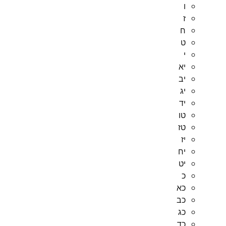
ו
ז
ח
ט
י
יא
יב
יג
יד
טו
טז
יז
יח
יט
כ
כא
כב
כג
כד