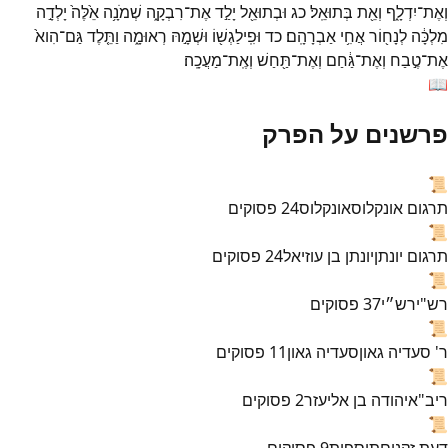
וְאֶת־
יִדְלָ֑ף
וְאֵ֖ת
בְּתוּאֵֽל׃
כג
וּבְתוּאֵ֖ל
יָלַ֣ד
אֶת־
רִבְקָ֑ה
שְׁמֹנָ֥ה
אֵ֙לֶּה֙
יָלְדָ֣ה
מִלְכָּ֔ה
לְנָח֖וֹר
אֲחִ֥י
אַבְרָהָֽם׃
כד
וּפִֽילַגְשׁ֖וֹ
וּשְׁמָ֣הּ
רְאוּמָ֑ה
וַתֵּ֤לֶד
גַּם־
הִוא֙
אֶת־
טֶ֣בַח
וְאֶת־
גַּ֔חַם
וְאֶת־
תַּ֖חַשׁ
וְאֶֽת־
מַעֲכָֽה׃
📖
פרשנים על הפרק
📜
תרגום אונקלוס
אונקלוס
24
פסוקים
📜
תרגום יונתן
יונתן בן עוזיאל
24
פסוקים
📜
רש"י
רש״י
37
פסוקים
📜
ר' סעדיה גאון
סעדיה גאון
11
פסוקים
📜
ריב"א
יהודה בן אליעזר
2
פסוקים
📜
דעת זקנים
תוספות
9
פסוקים