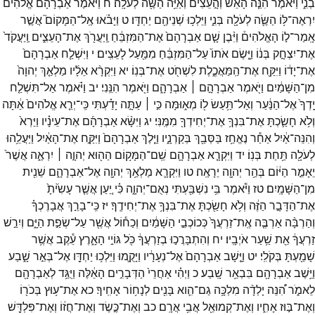
בְנִ֑י
וַיֹּ֗אמֶר
הִנֵּ֤ה
הָאֵשׁ֙
וְהָ֣עֵצִ֔ים
וְאַיֵּ֥ה
הַשֶּׂ֖ה
לְעֹלָֽה׃
ח
וַיֹּ֙אמֶר֙
אַבְרָהָ֔ם
אֱלֹהִ֞ים
יִרְאֶה־
לּ֥וֹ
הַשֶּׂ֛ה
לְעֹלָ֖ה
בְּנִ֑י
וַיֵּלְכ֥וּ
שְׁנֵיהֶ֖ם
יַחְדָּֽו׃
ט
וַיָּבֹ֗אוּ
אֶֽל־
הַמָּקוֹם֮
אֲשֶׁ֣ר
אָֽמַר־
ל֣וֹ
הָאֱלֹהִים֒
וַיִּ֨בֶן
שָׁ֤ם
אַבְרָהָם֙
אֶת־
הַמִּזְבֵּ֔חַ
וַֽיַּעֲרֹ֖ךְ
אֶת־
הָעֵצִ֑ים
וַֽיַּעֲקֹד֙
אֶת־
יִצְחָ֣ק
בְּנ֔וֹ
וַיָּ֤שֶׂם
אֹתוֹ֙
עַל־
הַמִּזְבֵּ֔חַ
מִמַּ֖עַל
לָעֵצִֽים׃
י
וַיִּשְׁלַ֤ח
אַבְרָהָם֙
אֶת־
יָד֔וֹ
וַיִּקַּ֖ח
אֶת־
הַֽמַּאֲכֶ֑לֶת
לִשְׁחֹ֖ט
אֶת־
בְּנֽוֹ׃
יא
וַיִּקְרָ֨א
אֵלָ֜יו
מַלְאַ֤ךְ
יְהוָה֙
מִן־
הַשָּׁמַ֔יִם
וַיֹּ֖אמֶר
אַבְרָהָ֣ם ׀
אַבְרָהָ֑ם
וַיֹּ֖אמֶר
הִנֵּֽנִי׃
יב
וַיֹּ֗אמֶר
אַל־
תִּשְׁלַ֤ח
יָֽדְךָ֙
אֶל־
הַנַּ֔עַר
וְאַל־
תַּ֥עַשׂ
ל֖וֹ
מְא֑וּמָּה
כִּ֣י ׀
עַתָּ֣ה
יָדַ֗עְתִּי
כִּֽי־
יְרֵ֤א
אֱלֹהִים֙
אַ֔תָּה
וְלֹ֥א
חָשַׂ֛כְתָּ
אֶת־
בִּנְךָ֥
אֶת־
יְחִידְךָ֖
מִמֶּֽנִּי׃
יג
וַיִּשָּׂ֨א
אַבְרָהָ֜ם
אֶת־
עֵינָ֗יו
וַיַּרְא֙
וְהִנֵּה־
אַ֔יִל
אַחַ֕ר
נֶאֱחַ֥ז
בַּסְּבַ֖ךְ
בְּקַרְנָ֑יו
וַיֵּ֤לֶךְ
אַבְרָהָם֙
וַיִּקַּ֣ח
אֶת־
הָאַ֔יִל
וַיַּעֲלֵ֥הוּ
לְעֹלָ֖ה
תַּ֥חַת
בְּנֽוֹ׃
יד
וַיִּקְרָ֧א
אַבְרָהָ֛ם
שֵֽׁם־
הַמָּק֥וֹם
הַה֖וּא
יְהוָ֣ה ׀
יִרְאֶ֑ה
אֲשֶׁר֙
יֵאָמֵ֣ר
הַיּ֔וֹם
בְּהַ֥ר
יְהוָ֖ה
יֵרָאֶֽה׃
טו
וַיִּקְרָ֛א
מַלְאַ֥ךְ
יְהוָ֖ה
אֶל־
אַבְרָהָ֑ם
שֵׁנִ֖ית
מִן־
הַשָּׁמָֽיִם׃
טז
וַיֹּ֕אמֶר
בִּ֥י
נִשְׁבַּ֖עְתִּי
נְאֻם־
יְהוָ֑ה
כִּ֗י
יַ֚עַן
אֲשֶׁ֤ר
עָשִׂ֙יתָ֙
אֶת־
הַדָּבָ֣ר
הַזֶּ֔ה
וְלֹ֥א
חָשַׂ֖כְתָּ
אֶת־
בִּנְךָ֥
אֶת־
יְחִידֶֽךָ׃
יז
כִּֽי־
בָרֵ֣ךְ
אֲבָרֶכְךָ֗
וְהַרְבָּ֨ה
אַרְבֶּ֤ה
אֶֽת־
זַרְעֲךָ֙
כְּכוֹכְבֵ֣י
הַשָּׁמַ֔יִם
וְכַח֕וֹל
אֲשֶׁ֖ר
עַל־
שְׂפַ֣ת
הַיָּ֑ם
וְיִרַ֣שׁ
זַרְעֲךָ֔
אֵ֖ת
שַׁ֥עַר
אֹיְבָֽיו׃
יח
וְהִתְבָּרֲכ֣וּ
בְזַרְעֲךָ֔
כֹּ֖ל
גּוֹיֵ֣י
הָאָ֑רֶץ
עֵ֕קֶב
אֲשֶׁ֥ר
שָׁמַ֖עְתָּ
בְּקֹלִֽי׃
יט
וַיָּ֤שָׁב
אַבְרָהָם֙
אֶל־
נְעָרָ֔יו
וַיָּקֻ֛מוּ
וַיֵּלְכ֥וּ
יַחְדָּ֖ו
אֶל־
בְּאֵ֣ר
שָׁ֑בַע
וַיֵּ֥שֶׁב
אַבְרָהָ֖ם
בִּבְאֵ֥ר
שָֽׁבַע׃
כ
וַיְהִ֗י
אַחֲרֵי֙
הַדְּבָרִ֣ים
הָאֵ֔לֶּה
וַיֻּגַּ֥ד
לְאַבְרָהָ֖ם
לֵאמֹ֑ר
הִ֠נֵּה
יָלְדָ֨ה
מִלְכָּ֥ה
גַם־
הִ֛וא
בָּנִ֖ים
לְנָח֥וֹר
אָחִֽיךָ׃
כא
אֶת־
ע֥וּץ
בְּכֹר֖וֹ
וְאֶת־
בּ֣וּז
אָחִ֑יו
וְאֶת־
קְמוּאֵ֖ל
אֲבִ֥י
אֲרָֽם׃
כב
וְאֶת־
כֶּ֣שֶׂד
וְאֶת־
חֲז֔וֹ
וְאֶת־
פִּלְדָּ֖שׁ