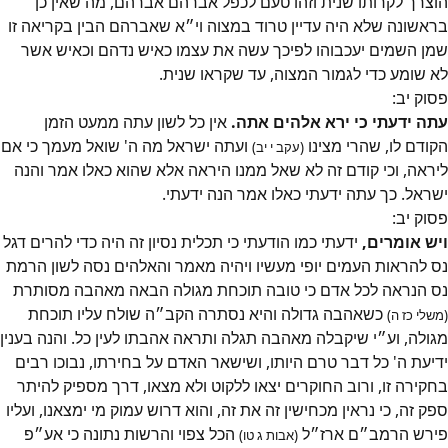
הוצרך לקרותו שנית וזהו טעם לכפל אברהם אברהם, מה שאין כן
בראשונה שלא היה עדיין טרוד במצוה וי״א שאברהם הבין בקריאה זו
שמן השמים יעכבוהו לפיכך עשה את עצמו כאיש נדהם וכאיש אשר
לא שומע כדי לגמור המצוה, עד שקראו שנית.
פסוק
יב
:
עתה ידעתי כי ירא אלהים אתה.
אין כל לשון עתה ממעט הזמן
הקודם לו, שהרי מצינו
ועתה ישראל מה ה' שואל מעמך כי אם
(עקב י יב)
ליראה, וכי קודם זה לא שאל ממנו היראה אלא שהוא כאלו אמר והנה
ישראל. כך עתה ידעתי כאלו אמר הנה ידעתי.
פסוק
יב
:
ויש אומרים,
ידעתי כמו הודעתי כי תכלית נסיון זה היה כדי להרים דגל
נס להראות העמים יופי מעשיו ויהיה מאמר והאלהים נסה לשון הרמת
נס הנראה לכל אדם כי טובה תוכחת מגולה הבאה מאהבה מסותרת
כשאהבה גדולה והיא נסתרה הקב״ה שולח עליו תוכחת
(משלי כז ה)
מגולה, וע״י שיקבלה מאהבה תגלה ותראה אהבתו לעין כל. והנה בענין
ידיעת ה' כל דבר טרם היותו, ושישאר האדם על בחירתו, נבוכו רבים
בחקירה זו, ורוב החוקרים יצאו ללקוט ולא מצאו, דרך מספיק להיתר
ספק זה, כי נראין מכחישין זה את זה, והוא דרוש עמוק מי ימצאנו, ועליו
פירש הרמב״ם ארז״ל
הכל צפוי והרשות נתונה כי אע״פ
(אבות ג טו)