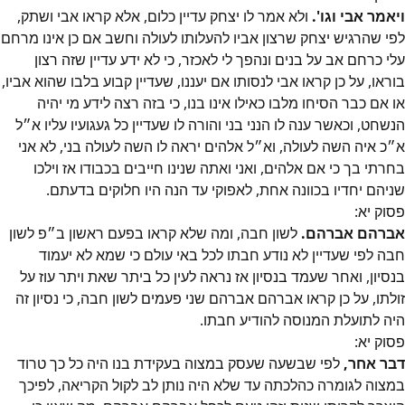
ויאמר אבי וגו'.
ולא אמר לו יצחק עדיין כלום, אלא קראו אבי ושתק,
לפי שהרגיש יצחק שרצון אביו להעלותו לעולה וחשב אם כן אינו מרחם
עלי כרחם אב על בנים ונהפך לי לאכזר, כי לא ידע עדיין שזה רצון
בוראו, על כן קראו אבי לנסותו אם יעננו, שעדיין קבוע בלבו שהוא אביו,
או אם כבר הסיחו מלבו כאילו אינו בנו, כי בזה רצה לידע מי יהיה
הנשחט, וכאשר ענה לו הנני בני והורה לו שעדיין כל געגועיו עליו א״ל
א״כ איה השה לעולה, וא״ל אלהים יראה לו השה לעולה בני, לא אני
בחרתי בך כי אם אלהים, ואני ואתה שנינו חייבים בכבודו אז וילכו
שניהם יחדיו בכוונה אחת, לאפוקי עד הנה היו חלוקים בדעתם.
פסוק
יא
:
אברהם אברהם.
לשון חבה, ומה שלא קראו בפעם ראשון ב״פ לשון
חבה לפי שעדיין לא נודע חבתו לכל באי עולם כי שמא לא יעמוד
בנסיון, ואחר שעמד בנסיון אז נראה לעין כל ביתר שאת ויתר עוז על
זולתו, על כן קראו אברהם אברהם שני פעמים לשון חבה, כי נסיון זה
היה לתועלת המנוסה להודיע חבתו.
פסוק
יא
:
דבר אחר,
לפי שבשעה שעסק במצוה בעקידת בנו היה כל כך טרוד
במצוה לגומרה כהלכתה עד שלא היה נותן לב לקול הקריאה, לפיכך