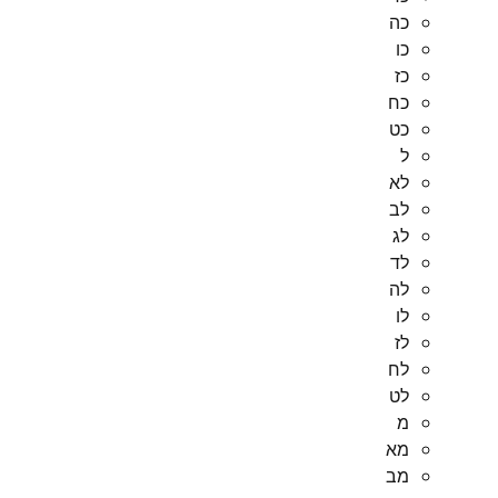
כה
כו
כז
כח
כט
ל
לא
לב
לג
לד
לה
לו
לז
לח
לט
מ
מא
מב