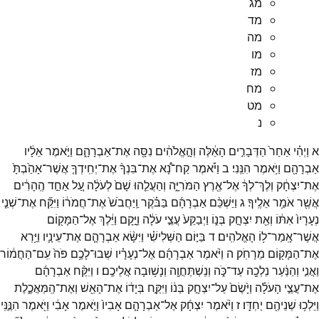
מג
מד
מה
מו
מז
מח
מט
נ
א
וַיְהִ֗י
אַחַר֙
הַדְּבָרִ֣ים
הָאֵ֔לֶּה
וְהָ֣אֱלֹהִ֔ים
נִסָּ֖ה
אֶת־
אַבְרָהָ֑ם
וַיֹּ֣אמֶר
אֵלָ֔יו
אַבְרָהָ֖ם
וַיֹּ֥אמֶר
הִנֵּֽנִי׃
ב
וַיֹּ֡אמֶר
קַח־
נָ֠א
אֶת־
בִּנְךָ֨
אֶת־
יְחִֽידְךָ֤
אֲשֶׁר־
אָהַ֙בְתָּ֙
אֶת־
יִצְחָ֔ק
וְלֶךְ־
לְךָ֔
אֶל־
אֶ֖רֶץ
הַמֹּרִיָּ֑ה
וְהַעֲלֵ֤הוּ
שָׁם֙
לְעֹלָ֔ה
עַ֚ל
אַחַ֣ד
הֶֽהָרִ֔ים
אֲשֶׁ֖ר
אֹמַ֥ר
אֵלֶֽיךָ׃
ג
וַיַּשְׁכֵּ֨ם
אַבְרָהָ֜ם
בַּבֹּ֗קֶר
וַֽיַּחֲבֹשׁ֙
אֶת־
חֲמֹר֔וֹ
וַיִּקַּ֞ח
אֶת־
שְׁנֵ֤י
נְעָרָיו֙
אִתּ֔וֹ
וְאֵ֖ת
יִצְחָ֣ק
בְּנ֑וֹ
וַיְבַקַּע֙
עֲצֵ֣י
עֹלָ֔ה
וַיָּ֣קָם
וַיֵּ֔לֶךְ
אֶל־
הַמָּק֖וֹם
אֲשֶׁר־
אָֽמַר־
ל֥וֹ
הָאֱלֹהִֽים׃
ד
בַּיּ֣וֹם
הַשְּׁלִישִׁ֗י
וַיִּשָּׂ֨א
אַבְרָהָ֧ם
אֶת־
עֵינָ֛יו
וַיַּ֥רְא
אֶת־
הַמָּק֖וֹם
מֵרָחֹֽק׃
ה
וַיֹּ֨אמֶר
אַבְרָהָ֜ם
אֶל־
נְעָרָ֗יו
שְׁבוּ־
לָכֶ֥ם
פֹּה֙
עִֽם־
הַחֲמ֔וֹר
וַאֲנִ֣י
וְהַנַּ֔עַר
נֵלְכָ֖ה
עַד־
כֹּ֑ה
וְנִֽשְׁתַּחֲוֶ֖ה
וְנָשׁ֥וּבָה
אֲלֵיכֶֽם׃
ו
וַיִּקַּ֨ח
אַבְרָהָ֜ם
אֶת־
עֲצֵ֣י
הָעֹלָ֗ה
וַיָּ֙שֶׂם֙
עַל־
יִצְחָ֣ק
בְּנ֔וֹ
וַיִּקַּ֣ח
בְּיָד֔וֹ
אֶת־
הָאֵ֖שׁ
וְאֶת־
הַֽמַּאֲכֶ֑לֶת
וַיֵּלְכ֥וּ
שְׁנֵיהֶ֖ם
יַחְדָּֽו׃
ז
וַיֹּ֨אמֶר
יִצְחָ֜ק
אֶל־
אַבְרָהָ֤ם
אָבִיו֙
וַיֹּ֣אמֶר
אָבִ֔י
וַיֹּ֖אמֶר
הִנֶּ֣נִּֽי