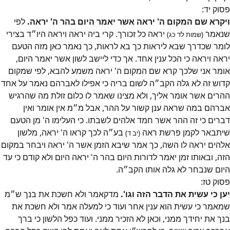
פסוק
יד
:
ויקרא שם המקום ה' יראה אשר יאמר היום בהר ה' יראה.
לפי
שנאמר
יראה כל זכורך. קרי ביה יראה ויראה היו״ד בצירי
(שמות לד כג)
לומר שכדרך שבא ליראות כך בא לראות, כך נאמר כאן מזה הטעם
יראה ויראה כי הכל ענין אחד. אך כדי ליישב לשון אשר יאמר היום,
אומר אני שלכך קרא שם המקום ה' יראה משמע להבא, לפי שמקום
קדוש זה לא גלה הקב״ה לשום בריה כי אפילו לאברהם נאמר על אחד
ההרים אשר אומר אליך, ולא מצינו שאמר לו כלום זולת מה שהרגיש
אברהם במה שראה ענן קשור על ההר, אבל מ״מ אין אומר ואין
דברים כי זה ההר אשר חמד אלהים לשבתו. כי העלימו ה' מן הטעם
שיתבאר לקמן פרשת ראה
בע״ה לכך קראו ה' יראה, מלשון
(יב ד)
אלהים יראה לו השה, כך אמר שיבא הזמן אשר ה' יראה ויבחר במקום
הזה, ובאותו זמן יאמר לדורות היום בהר ה' יראה היום ולא קודם כי עד
היום שנבחר לא גלה אותו הקב״ה.
פסוק
טז
:
יען כי עשית את הדבר הזה וגו'.
מדקאמר ולא חשכת את בנך ש״מ
שמאמר כי עשית הוא ענין אחר ועוד כי למעלה אמר ולא חשכת את
בנך את יחידך ממני, וכאן לא הזכיר ממני. ועוד כפל הלשון כי ברך