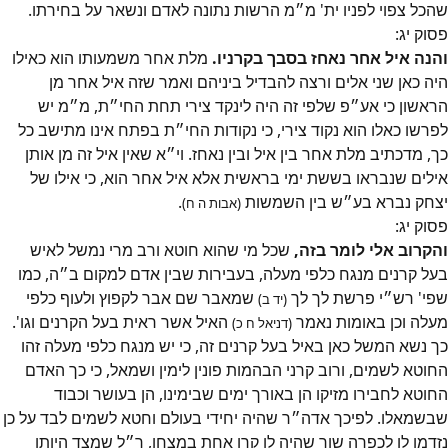
שהכל צפוי לפניו ית' מ״מ הרשות נתונה לאדם ונשאר על בחירתו.
פסוק
יג
:
והנה איל אחר נאחז בסבך בקרניו.
מלת אחר משמעותו הוא כאילו
היה כאן שני אלים ורצה להבדיל ביניהם ואמר שזה איל אחר מן
הראשון כי אע״פ שלפי זה היה לינקד צירי תחת החי״ת, מ״מ יש
לפרשו כאלו הוא נקוד צירי, כי נקודות החי״ת בפתח אינו מתישב כל
כך, מדכתיב מלת אחר בין איל ובין נאחז. וי״א שאין איל זה מן אותן
אילים שנבראו בששת ימי בראשית אלא איל אחר הוא, כי אילו של
יצחק נברא בע״ש בין השמשות
.
(אבות ה ח)
פסוק
יג
:
והקרוב אלי לומר בזה,
שכל מי שהוא חוטא ורב מרי נמשל לאיש
בעל קרנים מנגח כלפי מעלה, בעבירות שבין אדם למקום ב״ה, כמו
שפי' רש״י פרשת לך לך
שמאבר שם אבר לקפוץ ולעוף כלפי
(יד ב)
מעלה וכן באומות נאמר
האיל אשר ראית בעל הקרנים וגו'.
(דניאל ח כ)
כך נשא המשל כאן באיל בעל קרנים זה, כי יש מנגח כלפי מעלה זהו
החוטא לשמים, ורוב קרני הבהמות פונין לימין ושמאל, כי כך האדם
החוטא לחבירו מזיקו הן באורך ימים שבימינו, הן בעושר וכבוד
שבשמאלו. לפיכך אדה״ר שהיה יחידי בעולם וחטא לשמים לבד על כן
נזדמן לו לכפרה שור שהיה לו קרן אחת במצחו, ר״ל שמצד היותו