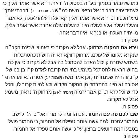
כמו שיתבאר בסמוך בע״ה בפסוק ה' יראה. ד״א אשר אומר אליך כי
לעתיד יהיה דבר ה' אל נביאיו משם כמ״ש
ודברתי אתך
(שמות כה כב)
מעל הכפורת. וי״א אשר אומר אליך קאי על והעלהו לעולה, לא אמר
והעלהו עולה אלא לעולה היינו להעלות עולה אחרת אשר אומר אליך,
מי יהיה העולה, או בנך או איזו דבר אחר.
פסוק
ד
:
וירא את המקום מרחוק.
אבל לא מקרוב כי ראה זיו שכינת הקב״ה
שנקרא מקומו של עולם, מרחוק דווקא ראייה חושית כהסתכלות
בשמש שמרחוק יכול האדם להסתכל בה אבל לא מקרוב כי אין כח
בחוש הראות להסתכל בשמש בהיותה קרובה לאדם ק״ו בן בנו של
ק״ו, זוהר זיו שכינתו ית', וכן אמר משה
אסורה נא ואראה וגו'
(שמות ג ג)
אסורה נא היינו להתרחק מן המקום הקדוש ולא להיות קרוב לו, והכל
כדי שיוכל לראות, וכן אמר ירמיה
מרחוק ה' נראה, משמע
(ירמיה לא ג)
אבל לא מקרוב.
פסוק
ה
:
שבו לכם פה עם החמור.
עם הדומה לחמור דאל״כ הל״ל ישב
החמור עמכם ולמה עשה אותם טפילה אל החמור, כי החמור פועל
בטבע והמה חוטאים ברצון, על כן עשה אותם טפלה אל החמור.
פסוק
ז
: