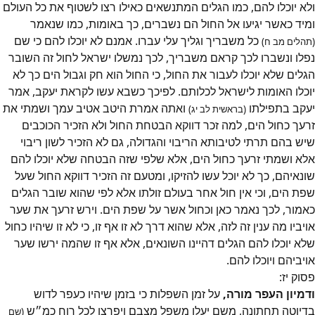
ולא יוכלו להם, כמו הגלים המתנשאים כאילו רצו לשטוף את כל העולם
ומיד כאשר יגיעו אל החול הם נשברים, כך באומות, כמו שנאמר
כל משבריך וגליך עלי עברו. אמנם לא יוכלו להם כי שם
(תהלים מב ח)
נפלו ונשברו לכך קראם משבריך, לכך נמשלו ישראל לחול זה השובר
הגלים שלא יוכלו לעבור את החול, כי החול הוא חק וגבול הים כך לא
יוכלו האומות לישראל לכלותם. לפיכך כשבא עשו לקראת יעקב, אמר
יעקב בתפילתו
ואתה אמרת היטב אטיב עמך ושמתי את
(בראשית לב יג)
זרעך כחול הים, למה זכר דווקא הבטחת החול ולא הזכיר הכוכבים
שיש בהם תרתי לטיבותא הריבוי והגדולה, גם לא הזכיר לשון ריבוי
אלא ושמתי זרעך כחול הים, אלא שלפי שזה הבטחה שלא יוכלו להם
שונאיהם, כך לא יוכל עשו להזיקו, ומטעם זה הזכיר דווקא החול שעל
שפת הים, וכי אין חול אחר בעולם זולתו אלא לפי שהוא שובר הגלים
כאמור, לכך נאמר כאן וכחול אשר על שפת הים. וירש זרעך את שער
אויביו מה ענין זה לזה, אלא שהוא דרך לא זו אף זו, כי לא זו שיהיו כחול
שלא יוכלו להם הגלים דהיינו השונאים, אלא אף זו שהמה ירשו שער
אויביהם ויוכלו להם.
פסוק
יז
:
ודמיון העפר מורה,
על זמן השפלות כי בזמן שיהיו כעפר לדוש
בדיוטה תחתונה, משם יעלו משפל מצבם ויפרצו לכל רוח כמ״ש
(שם