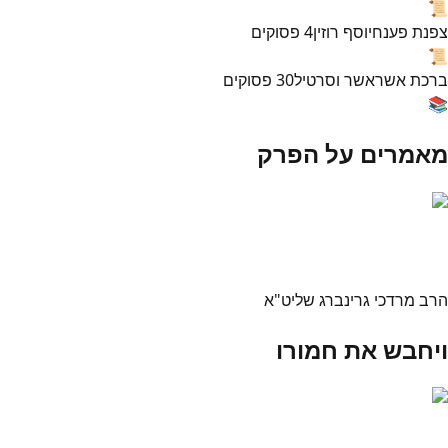
📜
צפנת פענח
יוסף רוזין
4
פסוקים
📜
ברכת אשר
אשר וסרטיל
30
פסוקים
📚
מאמרים על הפרק
הרב מרדכי גרינברג שליט"א
ויחבש את חמורו