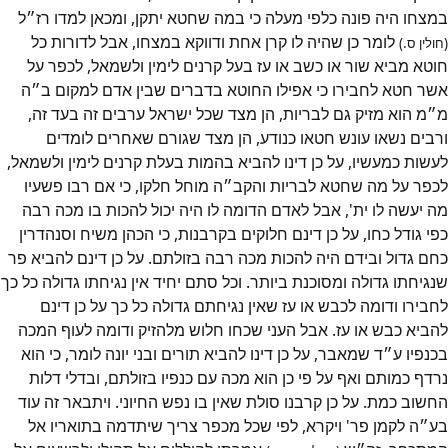
במצחו היה פונה כלפי מעלה כי במה שחטא יתקן, ומכאן למדו רז״ל
לומר כן שהיה לו קרן אחת ודווקא במצחו, אבל לדורות כל
(חולין ס.)
חוטא מביא שור או כשב או עז בעל קרנים לימין ולשמאל, לכפר על
אשר חטא לחבירו כי אפילו החוטא בדברים שבין אדם למקום ב״ה
מ״מ הוא מזיק גם לבריות, הן מצד שכל ישראל ערבים זה בעד זה,
ורבים נשאו עונש חטאו כנודע, הן מצד שגורם שאחרים לומדים
לעשות כמעשיו, על כן דינו להביא בהמות בעלת קרנים לימין ולשמאל,
לכפר על מה שחטא לבריות והקב״ה מוחל חלקו, כי אם רבו פשעיו
מה יעשה לו ית', אבל לאדם הדומה לו היה יכול להכות בו מכה רבה
כפי גודל כחו, על כן דינם חלוקים בקרבנות, כי הכהן משיח וסנהדרין
כחם גדול ובידם היה להכות מכה רבה בזולתם. על כן דינם להביא פר
שנגיחתו גדולה ומסוכנת ביותר. וכל סתם יחיד אין נגיחתו גדולה כל כך
לחבירו ודומה לכבש או עז שאין נגיחתם גדולה כל כך על כן דינם
להביא כבש או עז. אבל העני שכחו חלוש מלהזיק ודומה לעוף המכה
בכנפיו ע״ד שמאבר, על כן דינו להביא תורים ובני יונה לומר, כי הוא
נרדף כמותם ואף על פי כן הוא מכה עם כנפיו בזולתם, ובדלי דלות
החשוב כמת. על כן קרבנו סולת שאין בו נפש החיוני. ויתבאר זה עוד
בע״ה לקמן פר' ויקרא, לפי שכל מכפר צריך שיתדמה בתואריו אל