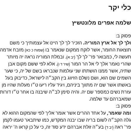
כלי יקר
שלמה אפרים מלונטשיץ
פסוק
ב
:
ולך לך אל ארץ המוריה.
הזכיר לך לך היינו אל עצמותיך כי משם
תוצאות החומר, אשר לוקח ממקום שנאמר בו
מזבח אדמה
(שמות כ כא)
תעשה לי, כמבואר פר' לך לך
. ובמלת המוריה נראה יה מיותר
(יב א)
שהרי נאמר אלך לי אל הר המור
. אלא לפי ששם מקום אבן
(שיר ד ו)
שתיה, אשר ממנו הושתתו שני עולמות שנבראו בשם של יה, כי שער
השמים שם הוא, ושם נשלם הזיווג בין הקב״ה לישראל, כדיבוק בעל
באשתו אשר שם יה מתווך ביניהם, ויגיד עליו ריעו ט״ו מעלות שהיו מן
עזרת נשים כמספר שם יה. והיה סימן לב״ה שיבנה בו אחר ט״ו דורות
שמאברהם עד שלמה.
פסוק
ב
:
ומה שאמר,
על אחד ההרים אשר אומר אליך לפי שהמקום ההוא לא
גלה הקב״ה לשום בריה שבו יבנה המקדש, כמו שיתבאר טעמו לקמן
פר' ראה
בע״ה זולת אברהם ידע סוד זה, כי על כן קראו ה' יראה
(יב ד)