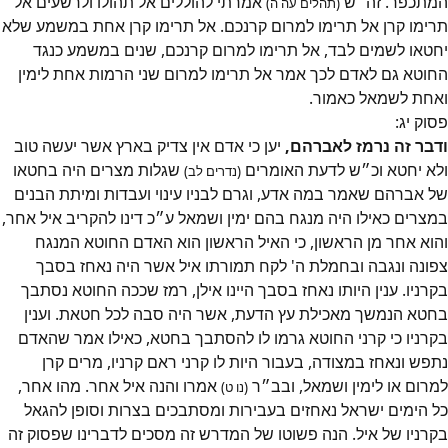
המתכפר. זה״ש
אמרתי להוללים אל תהולו ולרשעים אל
(תהלים עה ה)
תרימו קרן אל תרימו למרום קרנכם. אל תרימו קרן אחת במשמע שלא
יחטאו לשמים לבד, אל תרימו למרום קרנכם, שנים במשמע כנגד
החוטא גם לאדם לכך אמר אל תרימו למרום שני הרמות אחת לימין
ואחת לשמאל כאמור.
פסוק
יג
:
ודבר זה נרמז לאברהם,
יען כי אדם אין צדיק בארץ אשר יעשה טוב
ולא יחטא וכ״ש לדעת האומרים
שגלות מצרים היה בחטאו
(נדרים לב)
של אברהם שאמר במה אדע, וגרם לבניו עינוי ועבדות ומיתת הבנים
במצרים כאילו היה מנגח בהם ימין ושמאל ע״כ דינו להקריב איל אחר,
והוא אחר מן הראשון, כי האיל הראשון הוא האדם החוטא המנגח
צפונה ונגבה ובחמלת ה' לקח תמורתו איל אשר היה נאחז בסבך
בקרניו. ענין היותו נאחז בסבך היינו אילן, רמז שככה החוטא נסתבך
בחטא הנמשך מאכילת עץ הדעת, אשר היה סבה לכל חטאת. וענין
בקרניו כי קרני החוטא גרמו לו להסתבך בחטא, כאילו אמר שהאדם
נתפש ונאחז במצודה, בעבור היות לו קרני ראם קרניו, מרים קרן
למרום או לימין ושמאל, ובב״ר
אמרו והנה איל אחר. מהו אחר,
(נו ט)
כל הימים ישראל נאחזים בעבירות ומסתבכים בצרות וסופן להגאל
בקרניו של איל. הנה פשוטו של המדרש זה מסכים לדברינו שפסוק זה