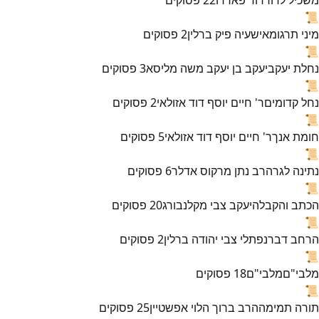
📜
מיני תרגומא
ישעיה פיק ברלין
2
פסוקים
📜
נחלת יעקב
יעקב בן יעקב משה מליסא
3
פסוקים
📜
נחל קדומים
ר' חיים יוסף דוד אזולאי
2
פסוקים
📜
חומת אנך
ר' חיים יוסף דוד אזולאי
5
פסוקים
📜
נתינה לגר
הרב נתן מרקוס אדלר
6
פסוקים
📜
הכתב והקבלה
יעקב צבי מקלנבורג
20
פסוקים
📜
הרחב דבר
נפתלי צבי יהודה ברלין
2
פסוקים
📜
מלבי"ם
מלבי"ם
18
פסוקים
📜
תורה תמימה
הרב ברוך הלוי אפשטיין
25
פסוקים