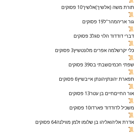
תורת משה (אלשיך)
אלשיך
10
פסוקים
📜
גור אריה
מהר"ל
19
פסוקים
📜
דברי דוד
דוד הלוי סגל
3
פסוקים
📜
כלי יקר
שלמה אפרים מלונטשיץ
3
פסוקים
📜
שפתי חכמים
שבתי בס
39
פסוקים
📜
תפארת יהונתן
יהונתן אייבשיץ
6
פסוקים
📜
אור החיים
חיים בן עטר
13
פסוקים
📜
משכיל לדוד
דוד פארדו
10
פסוקים
📜
אדרת אליהו
אליהו בן שלומו זלמן מווילנה
64
פסוקים
📜