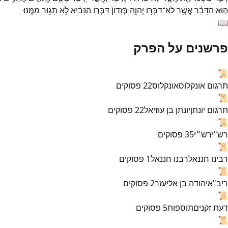
ה֣וּא
הַדָּבָ֔ר
אֲשֶׁ֥ר
לֹא־
דִבְּר֖וֹ
יְהוָ֑ה
בְּזָדוֹן֙
דִּבְּר֣וֹ
הַנָּבִ֔יא
לֹ֥א
תָג֖וּר
מִמֶּֽנּוּ׃
📖
פרשנים על הפרק
📜
תרגום אונקלוס
אונקלוס
22
פסוקים
📜
תרגום יונתן
יונתן בן עוזיאל
22
פסוקים
📜
רש"י
רש״י
35
פסוקים
📜
רבינו חננאל
רבנו חננאל
1
פסוקים
📜
ריב"א
יהודה בן אליעזר
2
פסוקים
📜
דעת זקנים
תוספות
5
פסוקים
📜