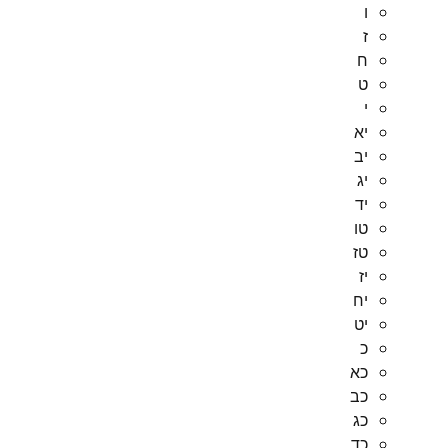
ו
ז
ח
ט
י
יא
יב
יג
יד
טו
טז
יז
יח
יט
כ
כא
כב
כג
כד