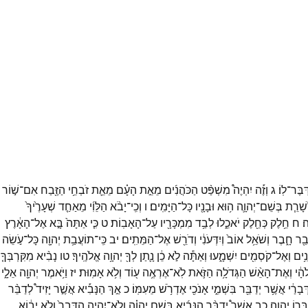
ִּבֶּר־
לֽוֹ׃
ג
וְזֶ֡ה
יִהְיֶה֩
מִשְׁפַּ֨ט
הַכֹּהֲנִ֜ים
מֵאֵ֣ת
הָעָ֗ם
מֵאֵ֛ת
זֹבְחֵ֥י
הַזֶּ֖בַח
אִם־
שׁ֣וֹר
שָׁרֵ֧ת
בְּשֵׁם־
יְהוָ֛ה
ה֥וּא
וּבָנָ֖יו
כָּל־
הַיָּמִֽים׃
ו
וְכִֽי־
יָבֹ֨א
הַלֵּוִ֜י
מֵאַחַ֤ד
שְׁעָרֶ֙יךָ֙
ה׃
ח
חֵ֥לֶק
כְּחֵ֖לֶק
יֹאכֵ֑לוּ
לְבַ֥ד
מִמְכָּרָ֖יו
עַל־
הָאָבֽוֹת׃
ט
כִּ֤י
אַתָּה֙
בָּ֣א
אֶל־
הָאָ֔רֶץ
בֵ֖ר
חָ֑בֶר
וְשֹׁאֵ֥ל
אוֹב֙
וְיִדְּעֹנִ֔י
וְדֹרֵ֖שׁ
אֶל־
הַמֵּתִֽים׃
יב
כִּֽי־
תוֹעֲבַ֥ת
יְהוָ֖ה
כָּל־
עֹ֣שֵׂה
ִ֥ים
וְאֶל־
קֹסְמִ֖ים
יִשְׁמָ֑עוּ
וְאַתָּ֕ה
לֹ֣א
כֵ֔ן
נָ֛תַן
לְךָ֖
יְהוָ֥ה
אֱלֹהֶֽיךָ׃
טו
נָבִ֨יא
מִקִּרְבְּךָ֤
הָ֔י
וְאֶת־
הָאֵ֨שׁ
הַגְּדֹלָ֥ה
הַזֹּ֛את
לֹֽא־
אֶרְאֶ֥ה
ע֖וֹד
וְלֹ֥א
אָמֽוּת׃
יז
וַיֹּ֥אמֶר
יְהוָ֖ה
אֵלָ֑י
ְּבָרַ֔י
אֲשֶׁ֥ר
יְדַבֵּ֖ר
בִּשְׁמִ֑י
אָנֹכִ֖י
אֶדְרֹ֥שׁ
מֵעִמּֽוֹ׃
כ
אַ֣ךְ
הַנָּבִ֡יא
אֲשֶׁ֣ר
יָזִיד֩
לְדַבֵּ֨ר
ְּר֖וֹ
יְהוָֽה׃
כב
אֲשֶׁר֩
יְדַבֵּ֨ר
הַנָּבִ֜יא
בְּשֵׁ֣ם
יְהוָ֗ה
וְלֹֽא־
יִהְיֶ֤ה
הַדָּבָר֙
וְלֹ֣א
יָב֔וֹא