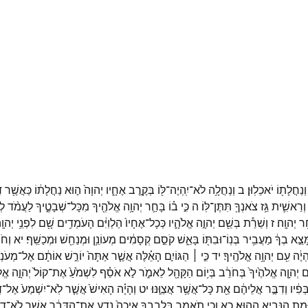
וְנַחֲלָת֖וֹ
יֹאכֵלֽוּן׃
ב
וְנַחֲלָ֥ה
לֹא־
יִֽהְיֶה־
לּ֖וֹ
בְּקֶ֣רֶב
אֶחָ֑יו
יְהוָה֙
ה֣וּא
נַחֲלָת֔וֹ
כַּאֲשֶׁ֖ר
ד
וְרֵאשִׁ֛ית
גֵּ֥ז
צֹאנְךָ֖
תִּתֶּן־
לּֽוֹ׃
ה
כִּ֣י
ב֗וֹ
בָּחַ֛ר
יְהוָ֥ה
אֱלֹהֶ֖יךָ
מִכָּל־
שְׁבָטֶ֑יךָ
לַעֲמֹ֨ד
לְ
ַ֥ר
יְהוָֽה׃
ז
וְשֵׁרֵ֕ת
בְּשֵׁ֖ם
יְהוָ֣ה
אֱלֹהָ֑יו
כְּכָל־
אֶחָיו֙
הַלְוִיִּ֔ם
הָעֹמְדִ֥ים
שָׁ֖ם
לִפְנֵ֥י
יְהוָֽ
ָּצֵ֣א
בְךָ֔
מַעֲבִ֥יר
בְּנֽוֹ־
וּבִתּ֖וֹ
בָּאֵ֑שׁ
קֹסֵ֣ם
קְסָמִ֔ים
מְעוֹנֵ֥ן
וּמְנַחֵ֖שׁ
וּמְכַשֵּֽׁף׃
יא
וְחֹ
הְיֶ֔ה
עִ֖ם
יְהוָ֥ה
אֱלֹהֶֽיךָ׃
יד
כִּ֣י ׀
הַגּוֹיִ֣ם
הָאֵ֗לֶּה
אֲשֶׁ֤ר
אַתָּה֙
יוֹרֵ֣שׁ
אוֹתָ֔ם
אֶל־
מְעֹנְנ
ם
יְהוָ֤ה
אֱלֹהֶ֙יךָ֙
בְּחֹרֵ֔ב
בְּי֥וֹם
הַקָּהָ֖ל
לֵאמֹ֑ר
לֹ֣א
אֹסֵ֗ף
לִשְׁמֹ֙עַ֙
אֶת־
קוֹל֙
יְהוָ֣ה
אֱלֹ
ְּפִ֔יו
וְדִבֶּ֣ר
אֲלֵיהֶ֔ם
אֵ֖ת
כָּל־
אֲשֶׁ֥ר
אֲצַוֶּֽנּוּ׃
יט
וְהָיָ֗ה
הָאִישׁ֙
אֲשֶׁ֤ר
לֹֽא־
יִשְׁמַע֙
אֶל־
ד
ּמֵ֖ת
הַנָּבִ֥יא
הַהֽוּא׃
כא
וְכִ֥י
תֹאמַ֖ר
בִּלְבָבֶ֑ךָ
אֵיכָה֙
נֵדַ֣ע
אֶת־
הַדָּבָ֔ר
אֲשֶׁ֥ר
לֹא־
דִב