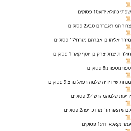
📜
שפתי כהן
לא ידוע
10
פסוקים
📜
צרור המור
אברהם סבע
2
פסוקים
📜
מזרחי
אליהו בן אברהם מזרחי
17
פסוקים
📜
תולדות יצחק
יצחק בן יוסף קארו
1
פסוקים
📜
ספורנו
ספורנו
8
פסוקים
📜
מנחת שי
ידידיה שלמה רפאל נורצי
9
פסוקים
📜
יריעות שלמה
מהרש"ל
3
פסוקים
📜
לבוש האורה
ר' מרדכי יפה
2
פסוקים
📜
עמר נקא
לא ידוע
1
פסוקים
📜