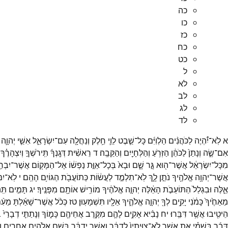
כה
כו
כז
כח
כט
ל
לא
לב
לג
לד
א
לֹֽא־
יִ֠הְיֶה
לַכֹּהֲנִ֨ים
הַלְוִיִּ֜ם
כָּל־
שֵׁ֧בֶט
לֵוִ֛י
חֵ֥לֶק
וְנַחֲלָ֖ה
עִם־
יִשְׂרָאֵ֑ל
אִשֵּׁ֧י
יְהוָ֛ה
אִם־
שֶׂ֑ה
וְנָתַן֙
לַכֹּהֵ֔ן
הַזְּרֹ֥עַ
וְהַלְּחָיַ֖יִם
וְהַקֵּבָֽה׃
ד
רֵאשִׁ֨ית
דְּגָֽנְךָ֜
תִּֽירֹשְׁךָ֣
וְיִצְהָרֶ֗ךָ
מִכָּל־
יִשְׂרָאֵ֔ל
אֲשֶׁר־
ה֖וּא
גָּ֣ר
שָׁ֑ם
וּבָא֙
בְּכָל־
אַוַּ֣ת
נַפְשׁ֔וֹ
אֶל־
הַמָּק֖וֹם
אֲשֶׁר־
יִבְח
אֲשֶׁר־
יְהוָ֥ה
אֱלֹהֶ֖יךָ
נֹתֵ֣ן
לָ֑ךְ
לֹֽא־
תִלְמַ֣ד
לַעֲשׂ֔וֹת
כְּתוֹעֲבֹ֖ת
הַגּוֹיִ֥ם
הָהֵֽם׃
י
לֹֽא־
יִמ
אֵ֑לֶּה
וּבִגְלַל֙
הַתּוֹעֵבֹ֣ת
הָאֵ֔לֶּה
יְהוָ֣ה
אֱלֹהֶ֔יךָ
מוֹרִ֥ישׁ
אוֹתָ֖ם
מִפָּנֶֽיךָ׃
יג
תָּמִ֣ים
תִּֽ
מֵאַחֶ֙יךָ֙
כָּמֹ֔נִי
יָקִ֥ים
לְךָ֖
יְהוָ֣ה
אֱלֹהֶ֑יךָ
אֵלָ֖יו
תִּשְׁמָעֽוּן׃
טז
כְּכֹ֨ל
אֲשֶׁר־
שָׁאַ֜לְתָּ
מֵעִ֨
הֵיטִ֖יבוּ
אֲשֶׁ֥ר
דִּבֵּֽרוּ׃
יח
נָבִ֨יא
אָקִ֥ים
לָהֶ֛ם
מִקֶּ֥רֶב
אֲחֵיהֶ֖ם
כָּמ֑וֹךָ
וְנָתַתִּ֤י
דְבָרַי֙
ב
דָּבָ֜ר
בִּשְׁמִ֗י
אֵ֣ת
אֲשֶׁ֤ר
לֹֽא־
צִוִּיתִיו֙
לְדַבֵּ֔ר
וַאֲשֶׁ֣ר
יְדַבֵּ֔ר
בְּשֵׁ֖ם
אֱלֹהִ֣ים
אֲחֵרִ֑ים
ו