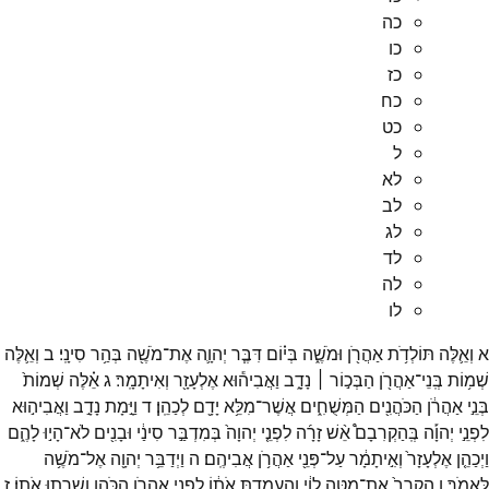
כה
כו
כז
כח
כט
ל
לא
לב
לג
לד
לה
לו
א
וְאֵ֛לֶּה
תּוֹלְדֹ֥ת
אַהֲרֹ֖ן
וּמֹשֶׁ֑ה
בְּי֗וֹם
דִּבֶּ֧ר
יְהוָ֛ה
אֶת־
מֹשֶׁ֖ה
בְּהַ֥ר
סִינָֽי׃
ב
וְאֵ֛לֶּה
שְׁמ֥וֹת
בְּֽנֵי־
אַהֲרֹ֖ן
הַבְּכ֣וֹר ׀
נָדָ֑ב
וַאֲבִיה֕וּא
אֶלְעָזָ֖ר
וְאִיתָמָֽר׃
ג
אֵ֗לֶּה
שְׁמוֹת֙
בְּנֵ֣י
אַהֲרֹ֔ן
הַכֹּהֲנִ֖ים
הַמְּשֻׁחִ֑ים
אֲשֶׁר־
מִלֵּ֥א
יָדָ֖ם
לְכַהֵֽן׃
ד
וַיָּ֣מָת
נָדָ֣ב
וַאֲבִיה֣וּא
לִפְנֵ֣י
יְהוָ֡ה
בְּֽהַקְרִבָם֩
אֵ֨שׁ
זָרָ֜ה
לִפְנֵ֤י
יְהוָה֙
בְּמִדְבַּ֣ר
סִינַ֔י
וּבָנִ֖ים
לֹא־
הָי֣וּ
לָהֶ֑ם
וַיְכַהֵ֤ן
אֶלְעָזָר֙
וְאִ֣יתָמָ֔ר
עַל־
פְּנֵ֖י
אַהֲרֹ֥ן
אֲבִיהֶֽם׃
ה
וַיְדַבֵּ֥ר
יְהוָ֖ה
אֶל־
מֹשֶׁ֥ה
לֵּאמֹֽר׃
ו
הַקְרֵב֙
אֶת־
מַטֵּ֣ה
לֵוִ֔י
וְֽהַעֲמַדְתָּ֣
אֹת֔וֹ
לִפְנֵ֖י
אַהֲרֹ֣ן
הַכֹּהֵ֑ן
וְשֵׁרְת֖וּ
אֹתֽוֹ׃
ז