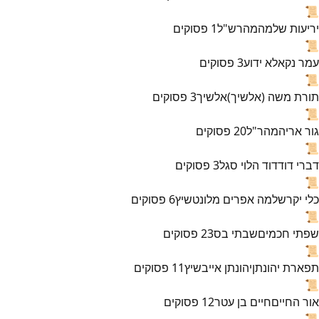
📜
יריעות שלמה
מהרש"ל
1
פסוקים
📜
עמר נקא
לא ידוע
3
פסוקים
📜
תורת משה (אלשיך)
אלשיך
3
פסוקים
📜
גור אריה
מהר"ל
20
פסוקים
📜
דברי דוד
דוד הלוי סגל
3
פסוקים
📜
כלי יקר
שלמה אפרים מלונטשיץ
6
פסוקים
📜
שפתי חכמים
שבתי בס
23
פסוקים
📜
תפארת יהונתן
יהונתן אייבשיץ
11
פסוקים
📜
אור החיים
חיים בן עטר
12
פסוקים
📜