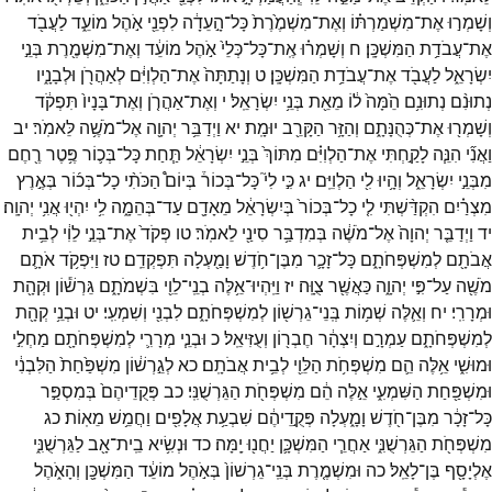
וְשָׁמְר֣וּ
אֶת־
מִשְׁמַרְתּ֗וֹ
וְאֶת־
מִשְׁמֶ֙רֶת֙
כָּל־
הָ֣עֵדָ֔ה
לִפְנֵ֖י
אֹ֣הֶל
מוֹעֵ֑ד
לַעֲבֹ֖ד
אֶת־
עֲבֹדַ֥ת
הַמִּשְׁכָּֽן׃
ח
וְשָׁמְר֗וּ
אֶֽת־
כָּל־
כְּלֵי֙
אֹ֣הֶל
מוֹעֵ֔ד
וְאֶת־
מִשְׁמֶ֖רֶת
בְּנֵ֣י
יִשְׂרָאֵ֑ל
לַעֲבֹ֖ד
אֶת־
עֲבֹדַ֥ת
הַמִּשְׁכָּֽן׃
ט
וְנָתַתָּה֙
אֶת־
הַלְוִיִּ֔ם
לְאַהֲרֹ֖ן
וּלְבָנָ֑יו
נְתוּנִ֨ם
נְתוּנִ֥ם
הֵ֙מָּה֙
ל֔וֹ
מֵאֵ֖ת
בְּנֵ֥י
יִשְׂרָאֵֽל׃
י
וְאֶת־
אַהֲרֹ֤ן
וְאֶת־
בָּנָיו֙
תִּפְקֹ֔ד
וְשָׁמְר֖וּ
אֶת־
כְּהֻנָּתָ֑ם
וְהַזָּ֥ר
הַקָּרֵ֖ב
יוּמָֽת׃
יא
וַיְדַבֵּ֥ר
יְהוָ֖ה
אֶל־
מֹשֶׁ֥ה
לֵּאמֹֽר׃
יב
וַאֲנִ֞י
הִנֵּ֧ה
לָקַ֣חְתִּי
אֶת־
הַלְוִיִּ֗ם
מִתּוֹךְ֙
בְּנֵ֣י
יִשְׂרָאֵ֔ל
תַּ֧חַת
כָּל־
בְּכ֛וֹר
פֶּ֥טֶר
רֶ֖חֶם
מִבְּנֵ֣י
יִשְׂרָאֵ֑ל
וְהָ֥יוּ
לִ֖י
הַלְוִיִּֽם׃
יג
כִּ֣י
לִי֮
כָּל־
בְּכוֹר֒
בְּיוֹם֩
הַכֹּתִ֨י
כָל־
בְּכ֜וֹר
בְּאֶ֣רֶץ
מִצְרַ֗יִם
הִקְדַּ֨שְׁתִּי
לִ֤י
כָל־
בְּכוֹר֙
בְּיִשְׂרָאֵ֔ל
מֵאָדָ֖ם
עַד־
בְּהֵמָ֑ה
לִ֥י
יִהְי֖וּ
אֲנִ֥י
יְהוָֽה׃
יד
וַיְדַבֵּ֤ר
יְהוָה֙
אֶל־
מֹשֶׁ֔ה
בְּמִדְבַּ֥ר
סִינַ֖י
לֵאמֹֽר׃
טו
פְּקֹד֙
אֶת־
בְּנֵ֣י
לֵוִ֔י
לְבֵ֥ית
אֲבֹתָ֖ם
לְמִשְׁפְּחֹתָ֑ם
כָּל־
זָכָ֛ר
מִבֶּן־
חֹ֥דֶשׁ
וָמַ֖עְלָה
תִּפְקְדֵֽם׃
טז
וַיִּפְקֹ֥ד
אֹתָ֛ם
מֹשֶׁ֖ה
עַל־
פִּ֣י
יְהוָ֑ה
כַּאֲשֶׁ֖ר
צֻוָּֽה׃
יז
וַיִּֽהְיוּ־
אֵ֥לֶּה
בְנֵֽי־
לֵוִ֖י
בִּשְׁמֹתָ֑ם
גֵּרְשׁ֕וֹן
וּקְהָ֖ת
וּמְרָרִֽי׃
יח
וְאֵ֛לֶּה
שְׁמ֥וֹת
בְּֽנֵי־
גֵרְשׁ֖וֹן
לְמִשְׁפְּחֹתָ֑ם
לִבְנִ֖י
וְשִׁמְעִֽי׃
יט
וּבְנֵ֥י
קְהָ֖ת
לְמִשְׁפְּחֹתָ֑ם
עַמְרָ֣ם
וְיִצְהָ֔ר
חֶבְר֖וֹן
וְעֻזִּיאֵֽל׃
כ
וּבְנֵ֧י
מְרָרִ֛י
לְמִשְׁפְּחֹתָ֖ם
מַחְלִ֣י
וּמוּשִׁ֑י
אֵ֥לֶּה
הֵ֛ם
מִשְׁפְּחֹ֥ת
הַלֵּוִ֖י
לְבֵ֥ית
אֲבֹתָֽם׃
כא
לְגֵ֣רְשׁ֔וֹן
מִשְׁפַּ֙חַת֙
הַלִּבְנִ֔י
וּמִשְׁפַּ֖חַת
הַשִּׁמְעִ֑י
אֵ֣לֶּה
הֵ֔ם
מִשְׁפְּחֹ֖ת
הַגֵּרְשֻׁנִּֽי׃
כב
פְּקֻדֵיהֶם֙
בְּמִסְפַּ֣ר
כָּל־
זָכָ֔ר
מִבֶּן־
חֹ֖דֶשׁ
וָמָ֑עְלָה
פְּקֻ֣דֵיהֶ֔ם
שִׁבְעַ֥ת
אֲלָפִ֖ים
וַחֲמֵ֥שׁ
מֵאֽוֹת׃
כג
מִשְׁפְּחֹ֖ת
הַגֵּרְשֻׁנִּ֑י
אַחֲרֵ֧י
הַמִּשְׁכָּ֛ן
יַחֲנ֖וּ
יָֽמָּה׃
כד
וּנְשִׂ֥יא
בֵֽית־
אָ֖ב
לַגֵּרְשֻׁנִּ֑י
אֶלְיָסָ֖ף
בֶּן־
לָאֵֽל׃
כה
וּמִשְׁמֶ֤רֶת
בְּנֵֽי־
גֵרְשׁוֹן֙
בְּאֹ֣הֶל
מוֹעֵ֔ד
הַמִּשְׁכָּ֖ן
וְהָאֹ֑הֶל