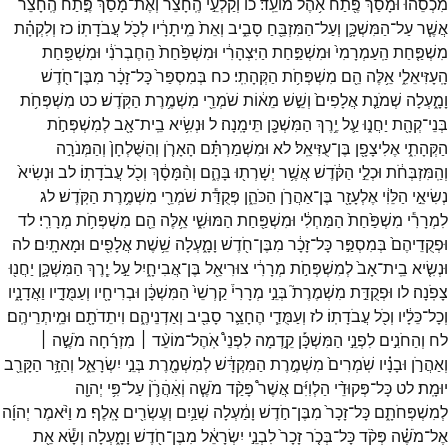
מִכְסֵ֕הוּ
וּמָסַ֕ךְ
פֶּ֖תַח
אֹ֥הֶל
מוֹעֵֽד׃
כו
וְקַלְעֵ֣י
הֶֽחָצֵ֗ר
וְאֶת־
מָסַךְ֙
פֶּ֣תַח
הֶֽחָצֵ֔ר
אֲשֶׁ֧ר
עַל־
הַמִּשְׁכָּ֛ן
וְעַל־
הַמִּזְבֵּ֖חַ
סָבִ֑יב
וְאֵת֙
מֵֽיתָרָ֔יו
לְכֹ֖ל
עֲבֹדָתֽוֹ׃
כז
וְלִקְהָ֗ת
מִשְׁפַּ֤חַת
הַֽעַמְרָמִי֙
וּמִשְׁפַּ֣חַת
הַיִּצְהָרִ֔י
וּמִשְׁפַּ֙חַת֙
הַֽחֶבְרֹנִ֔י
וּמִשְׁפַּ֖חַת
הָֽעָזִּיאֵלִ֑י
אֵ֥לֶּה
הֵ֖ם
מִשְׁפְּחֹ֥ת
הַקְּהָתִֽי׃
כח
בְּמִסְפַּר֙
כָּל־
זָכָ֔ר
מִבֶּן־
חֹ֖דֶשׁ
וָמָ֑עְלָה
שְׁמֹנַ֤ת
אֲלָפִים֙
וְשֵׁ֣שׁ
מֵא֔וֹת
שֹׁמְרֵ֖י
מִשְׁמֶ֥רֶת
הַקֹּֽדֶשׁ׃
כט
מִשְׁפְּחֹ֥ת
בְּנֵי־
קְהָ֖ת
יַחֲנ֑וּ
עַ֛ל
יֶ֥רֶךְ
הַמִּשְׁכָּ֖ן
תֵּימָֽנָה׃
ל
וּנְשִׂ֥יא
בֵֽית־
אָ֖ב
לְמִשְׁפְּחֹ֣ת
הַקְּהָתִ֑י
אֶלִיצָפָ֖ן
בֶּן־
עֻזִּיאֵֽל׃
לא
וּמִשְׁמַרְתָּ֗ם
הָאָרֹ֤ן
וְהַשֻּׁלְחָן֙
וְהַמְּנֹרָ֣ה
וְהַֽמִּזְבְּחֹ֔ת
וּכְלֵ֣י
הַקֹּ֔דֶשׁ
אֲשֶׁ֥ר
יְשָׁרְת֖וּ
בָּהֶ֑ם
וְהַ֨מָּסָ֔ךְ
וְכֹ֖ל
עֲבֹדָתֽוֹ׃
לב
וּנְשִׂיא֙
נְשִׂיאֵ֣י
הַלֵּוִ֔י
אֶלְעָזָ֖ר
בֶּן־
אַהֲרֹ֣ן
הַכֹּהֵ֑ן
פְּקֻדַּ֕ת
שֹׁמְרֵ֖י
מִשְׁמֶ֥רֶת
הַקֹּֽדֶשׁ׃
לג
לִמְרָרִ֕י
מִשְׁפַּ֙חַת֙
הַמַּחְלִ֔י
וּמִשְׁפַּ֖חַת
הַמּוּשִׁ֑י
אֵ֥לֶּה
הֵ֖ם
מִשְׁפְּחֹ֥ת
מְרָרִֽי׃
לד
וּפְקֻדֵיהֶם֙
בְּמִסְפַּ֣ר
כָּל־
זָכָ֔ר
מִבֶּן־
חֹ֖דֶשׁ
וָמָ֑עְלָה
שֵׁ֥שֶׁת
אֲלָפִ֖ים
וּמָאתָֽיִם׃
לה
וּנְשִׂ֤יא
בֵֽית־
אָב֙
לְמִשְׁפְּחֹ֣ת
מְרָרִ֔י
צוּרִיאֵ֖ל
בֶּן־
אֲבִיחָ֑יִל
עַ֣ל
יֶ֧רֶךְ
הַמִּשְׁכָּ֛ן
יַחֲנ֖וּ
צָפֹֽנָה׃
לו
וּפְקֻדַּ֣ת
מִשְׁמֶרֶת֮
בְּנֵ֣י
מְרָרִי֒
קַרְשֵׁי֙
הַמִּשְׁכָּ֔ן
וּבְרִיחָ֖יו
וְעַמֻּדָ֣יו
וַאֲדָנָ֑יו
וְכָל־
כֵּלָ֔יו
וְכֹ֖ל
עֲבֹדָתֽוֹ׃
לז
וְעַמֻּדֵ֧י
הֶחָצֵ֛ר
סָבִ֖יב
וְאַדְנֵיהֶ֑ם
וִיתֵדֹתָ֖ם
וּמֵֽיתְרֵיהֶֽם׃
לח
וְהַחֹנִ֣ים
לִפְנֵ֣י
הַמִּשְׁכָּ֡ן
קֵ֣דְמָה
לִפְנֵי֩
אֹֽהֶל־
מוֹעֵ֨ד ׀
מִזְרָ֜חָה
מֹשֶׁ֣ה ׀
וְאַהֲרֹ֣ן
וּבָנָ֗יו
שֹֽׁמְרִים֙
מִשְׁמֶ֣רֶת
הַמִּקְדָּ֔שׁ
לְמִשְׁמֶ֖רֶת
בְּנֵ֣י
יִשְׂרָאֵ֑ל
וְהַזָּ֥ר
הַקָּרֵ֖ב
יוּמָֽת׃
לט
כָּל־
פְּקוּדֵ֨י
הַלְוִיִּ֜ם
אֲשֶׁר֩
פָּקַ֨ד
מֹשֶׁ֧ה
וְׄאַׄהֲׄרֹ֛ׄןׄ
עַל־
פִּ֥י
יְהוָ֖ה
לְמִשְׁפְּחֹתָ֑ם
כָּל־
זָכָר֙
מִבֶּן־
חֹ֣דֶשׁ
וָמַ֔עְלָה
שְׁנַ֥יִם
וְעֶשְׂרִ֖ים
אָֽלֶף׃
מ
וַיֹּ֨אמֶר
יְהוָ֜ה
אֶל־
מֹשֶׁ֗ה
פְּקֹ֨ד
כָּל־
בְּכֹ֤ר
זָכָר֙
לִבְנֵ֣י
יִשְׂרָאֵ֔ל
מִבֶּן־
חֹ֖דֶשׁ
וָמָ֑עְלָה
וְשָׂ֕א
אֵ֖ת