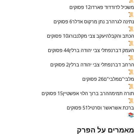
משכיל לדוד
דוד פארדו
12
פסוקים
📜
נתינה לגר
הרב נתן מרקוס אדלר
6
פסוקים
📜
הכתב והקבלה
יעקב צבי מקלנבורג
10
פסוקים
📜
העמק דבר
נפתלי צבי יהודה ברלין
44
פסוקים
📜
הרחב דבר
נפתלי צבי יהודה ברלין
2
פסוקים
📜
מלבי"ם
מלבי"ם
26
פסוקים
📜
תורה תמימה
הרב ברוך הלוי אפשטיין
15
פסוקים
📜
ברכת אשר
אשר וסרטיל
51
פסוקים
📚
מאמרים על הפרק