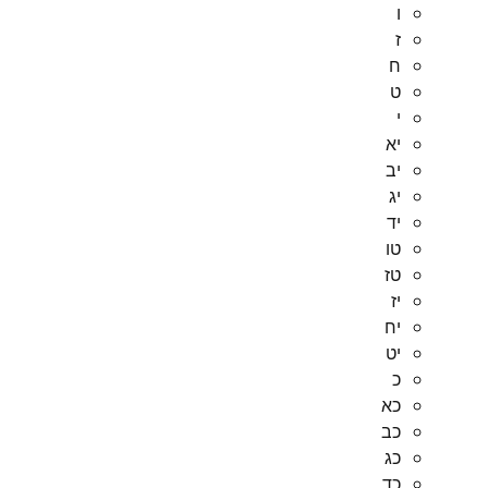
ו
ז
ח
ט
י
יא
יב
יג
יד
טו
טז
יז
יח
יט
כ
כא
כב
כג
כד