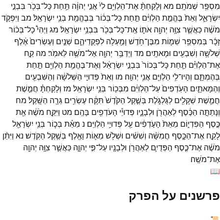
מִסְפַּ֥ר
שְׁמֹתָֽם׃
מא
וְלָקַחְתָּ֨
אֶת־
הַלְוִיִּ֥ם
לִי֙
אֲנִ֣י
יְהוָ֔ה
תַּ֥חַת
כָּל־
בְּכֹ֖ר
בִּבְנֵ֣י
יִשְׂרָאֵ֑ל
וְאֵת֙
בֶּהֱמַ֣ת
הַלְוִיִּ֔ם
תַּ֣חַת
כָּל־
בְּכ֔וֹר
בְּבֶהֱמַ֖ת
בְּנֵ֥י
יִשְׂרָאֵֽל׃
מב
וַיִּפְקֹ֣ד
מֹשֶׁ֔ה
כַּאֲשֶׁ֛ר
צִוָּ֥ה
יְהוָ֖ה
אֹת֑וֹ
אֶֽת־
כָּל־
בְּכֹ֖ר
בִּבְנֵ֥י
יִשְׂרָאֵֽל׃
מג
וַיְהִי֩
כָל־
בְּכ֨וֹר
זָכָ֜ר
בְּמִסְפַּ֥ר
שֵׁמ֛וֹת
מִבֶּן־
חֹ֥דֶשׁ
וָמַ֖עְלָה
לִפְקֻדֵיהֶ֑ם
שְׁנַ֤יִם
וְעֶשְׂרִים֙
אֶ֔לֶף
שְׁלֹשָׁ֥ה
וְשִׁבְעִ֖ים
וּמָאתָֽיִם׃
מד
וַיְדַבֵּ֥ר
יְהוָ֖ה
אֶל־
מֹשֶׁ֥ה
לֵּאמֹֽר׃
מה
קַ֣ח
אֶת־
הַלְוִיִּ֗ם
תַּ֤חַת
כָּל־
בְּכוֹר֙
בִּבְנֵ֣י
יִשְׂרָאֵ֔ל
וְאֶת־
בֶּהֱמַ֥ת
הַלְוִיִּ֖ם
תַּ֣חַת
בְּהֶמְתָּ֑ם
וְהָיוּ־
לִ֥י
הַלְוִיִּ֖ם
אֲנִ֥י
יְהוָֽה׃
מו
וְאֵת֙
פְּדוּיֵ֣י
הַשְּׁלֹשָׁ֔ה
וְהַשִּׁבְעִ֖ים
וְהַמָּאתָ֑יִם
הָעֹֽדְפִים֙
עַל־
הַלְוִיִּ֔ם
מִבְּכ֖וֹר
בְּנֵ֥י
יִשְׂרָאֵֽל׃
מז
וְלָקַחְתָּ֗
חֲמֵ֧שֶׁת
חֲמֵ֛שֶׁת
שְׁקָלִ֖ים
לַגֻּלְגֹּ֑לֶת
בְּשֶׁ֤קֶל
הַקֹּ֙דֶשׁ֙
תִּקָּ֔ח
עֶשְׂרִ֥ים
גֵּרָ֖ה
הַשָּֽׁקֶל׃
מח
וְנָתַתָּ֣ה
הַכֶּ֔סֶף
לְאַהֲרֹ֖ן
וּלְבָנָ֑יו
פְּדוּיֵ֕י
הָעֹדְפִ֖ים
בָּהֶֽם׃
מט
וַיִּקַּ֣ח
מֹשֶׁ֔ה
אֵ֖ת
כֶּ֣סֶף
הַפִּדְי֑וֹם
מֵאֵת֙
הָעֹ֣דְפִ֔ים
עַ֖ל
פְּדוּיֵ֥י
הַלְוִיִּֽם׃
נ
מֵאֵ֗ת
בְּכ֛וֹר
בְּנֵ֥י
יִשְׂרָאֵ֖ל
לָקַ֣ח
אֶת־
הַכָּ֑סֶף
חֲמִשָּׁ֨ה
וְשִׁשִּׁ֜ים
וּשְׁלֹ֥שׁ
מֵא֛וֹת
וָאֶ֖לֶף
בְּשֶׁ֥קֶל
הַקֹּֽדֶשׁ׃
נא
וַיִּתֵּ֨ן
מֹשֶׁ֜ה
אֶת־
כֶּ֧סֶף
הַפְּדֻיִ֛ם
לְאַהֲרֹ֥ן
וּלְבָנָ֖יו
עַל־
פִּ֣י
יְהוָ֑ה
כַּאֲשֶׁ֛ר
צִוָּ֥ה
יְהוָ֖ה
אֶת־
מֹשֶֽׁה׃
📖
פרשנים על הפרק
📜