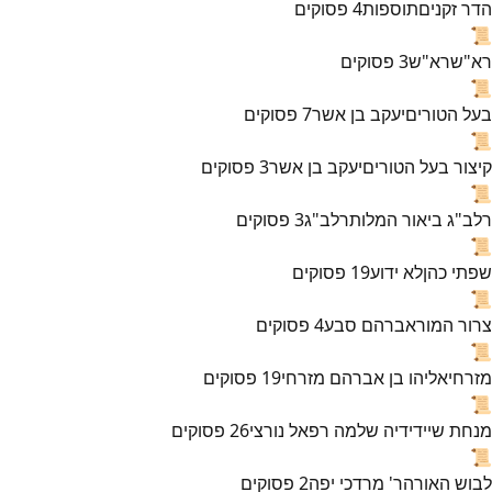
הדר זקנים
תוספות
4
פסוקים
📜
רא"ש
רא"ש
3
פסוקים
📜
בעל הטורים
יעקב בן אשר
7
פסוקים
📜
קיצור בעל הטורים
יעקב בן אשר
3
פסוקים
📜
רלב"ג ביאור המלות
רלב"ג
3
פסוקים
📜
שפתי כהן
לא ידוע
19
פסוקים
📜
צרור המור
אברהם סבע
4
פסוקים
📜
מזרחי
אליהו בן אברהם מזרחי
19
פסוקים
📜
מנחת שי
ידידיה שלמה רפאל נורצי
26
פסוקים
📜
לבוש האורה
ר' מרדכי יפה
2
פסוקים