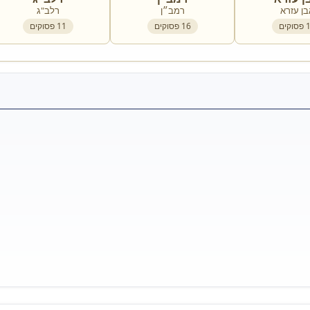
בן עזרא
רמב״ן
רלב"ג
פסוקים
16
פסוקים
11
פסוקים