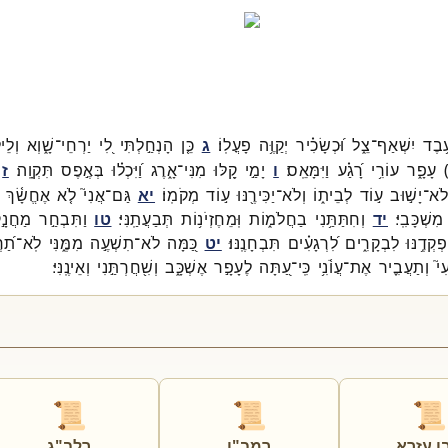
ֶ֥בֶד
יִשְׁאַף־
צֵ֑ל
וּ֝כְשָׂכִ֗יר
יְקַוֶּ֥ה
פָעֳלֽוֹ׃
ג
כֵּ֤ן
הָנְחַ֣לְתִּי
לִ֭י
יַרְחֵי־
שָׁ֑וְא
וְלֵי
עָפָ֑ר
עוֹרִ֥י
רָ֝גַ֗ע
וַיִּמָּאֵֽס׃
ו
יָמַ֣י
קַ֭לּוּ
מִנִּי־
אָ֑רֶג
וַ֝יִּכְל֗וּ
בְּאֶ֣פֶס
תִּקְוָֽה׃
ז
ֹא־
יָשׁ֣וּב
ע֣וֹד
לְבֵית֑וֹ
וְלֹא־
יַכִּירֶ֖נּוּ
ע֣וֹד
מְקֹמֽוֹ׃
יא
גַּם־
אֲנִי֮
לֹ֤א
אֶחֱשָׂ֫ךְ
מִשְׁכָּבִֽי׃
יד
וְחִתַּתַּ֥נִי
בַחֲלֹמ֑וֹת
וּֽמֵחֶזְיֹנ֥וֹת
תְּבַעֲתַֽנִּי׃
טו
וַתִּבְחַ֣ר
מַחֲנָ֣
פְקְדֶ֥נּוּ
לִבְקָרִ֑ים
לִ֝רְגָעִ֗ים
תִּבְחָנֶֽנּוּ׃
יט
כַּ֭מָּה
לֹא־
תִשְׁעֶ֣ה
מִמֶּ֑נִּי
לֹֽא־
תַ֝רְ
י֮
וְתַעֲבִ֪יר
אֶת־
עֲוֺ֫נִ֥י
כִּֽי־
עַ֭תָּה
לֶעָפָ֣ר
אֶשְׁכָּ֑ב
וְשִׁ֖חֲרְתַּ֣נִי
וְאֵינֶֽנִּי׃
📜
📜
📜
ן עזרא
רמב"ן
רלב"ג