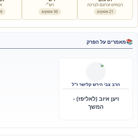
רבותינו זכרונם לברכה
רש״י
א
21
פסוקים
30
פסוקים
16
📚
מאמרים על הפרק
הרב צבי הירש קלישר ז"ל
ויען איוב (לאליפז) -
המשך