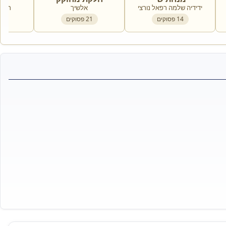
ידידיה שלמה רפאל נורצי
אלשיך
רבי 
14
פסוקים
21
פסוקים
8