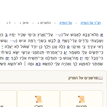
תנ"ך על הפרק
על הפרק
כתובים
איוב
ז
א
הֲלֹא־
צָבָ֣א
לֶאֱנ֣וֹשׁ
על־
(
עֲלֵי־
)
אָ֑רֶץ
וְכִימֵ֖י
שָׂכִ֣יר
יָמָֽיו׃
ב
כְּע
וְשָׂבַ֖עְתִּי
נְדֻדִ֣ים
עֲדֵי־
נָֽשֶׁף׃
ה
לָ֘בַ֤שׁ
בְּשָׂרִ֣י
רִ֭מָּה
וגיש
(
וְג֣וּשׁ
)
רֹ֑אִי
עֵינֶ֖יךָ
בִּ֣י
וְאֵינֶֽנִּי׃
ט
כָּלָ֣ה
עָ֭נָן
וַיֵּלַ֑ךְ
כֵּ֥ן
יוֹרֵ֥ד
שְׁ֝א֗וֹל
לֹ֣א
יַעֲלֶֽה׃
י
ל
כִּֽי־
תָשִׂ֖ים
עָלַ֣י
מִשְׁמָֽר׃
יג
כִּֽי־
אָ֭מַרְתִּי
תְּנַחֲמֵ֣נִי
עַרְשִׂ֑י
יִשָּׂ֥א
בְ֝שִׂיחִ֗י
כִּי־
הֶ֥בֶל
יָמָֽי׃
יז
מָֽה־
אֱ֭נוֹשׁ
כִּ֣י
תְגַדְּלֶ֑נּוּ
וְכִי־
תָשִׁ֖ית
אֵלָ֣יו
לִבֶּֽךָ׃
יח
וַתִּ
שַׂמְתַּ֣נִי
לְמִפְגָּ֣ע
לָ֑ךְ
וָאֶהְיֶ֖ה
עָלַ֣י
לְמַשָּֽׂא׃
כא
וּמֶ֤ה ׀
לֹא־
תִשָּׂ֣א
פִשְׁעִ
📖
פרשנים על הפרק
📜
📜
תרגום
רש"י
אב