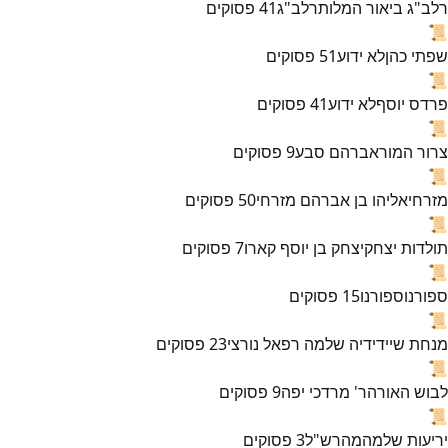
רלב"ג ביאור המלות
רלב"ג
41
פסוקים
📜
שפתי כהן
לא ידוע
51
פסוקים
📜
פרדס יוסף
לא ידוע
41
פסוקים
📜
צרור המור
אברהם סבע
9
פסוקים
📜
מזרחי
אליהו בן אברהם מזרחי
50
פסוקים
📜
תולדות יצחק
יצחק בן יוסף קארו
7
פסוקים
📜
ספורנו
ספורנו
15
פסוקים
📜
מנחת שי
ידידיה שלמה רפאל נורצי
23
פסוקים
📜
לבוש האורה
ר' מרדכי יפה
9
פסוקים
📜
יריעות שלמה
מהרש"ל
3
פסוקים