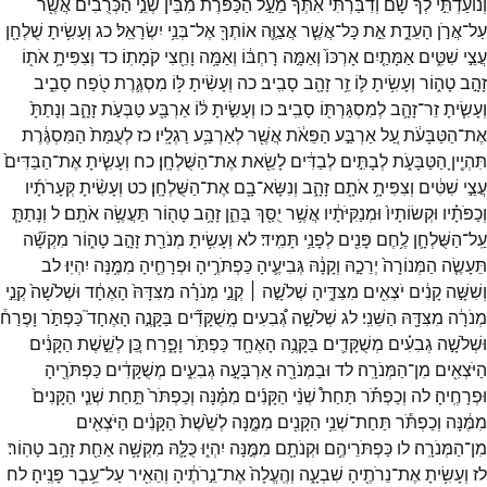
וְנוֹעַדְתִּ֣י
לְךָ֮
שָׁם֒
וְדִבַּרְתִּ֨י
אִתְּךָ֜
מֵעַ֣ל
הַכַּפֹּ֗רֶת
מִבֵּין֙
שְׁנֵ֣י
הַכְּרֻבִ֔ים
אֲשֶׁ֖ר
עַל־
אֲרֹ֣ן
הָעֵדֻ֑ת
אֵ֣ת
כָּל־
אֲשֶׁ֧ר
אֲצַוֶּ֛ה
אוֹתְךָ֖
אֶל־
בְּנֵ֥י
יִשְׂרָאֵֽל׃
כג
וְעָשִׂ֥יתָ
שֻׁלְחָ֖ן
עֲצֵ֣י
שִׁטִּ֑ים
אַמָּתַ֤יִם
אָרְכּוֹ֙
וְאַמָּ֣ה
רָחְבּ֔וֹ
וְאַמָּ֥ה
וָחֵ֖צִי
קֹמָתֽוֹ׃
כד
וְצִפִּיתָ֥
אֹת֖וֹ
זָהָ֣ב
טָה֑וֹר
וְעָשִׂ֥יתָ
לּ֛וֹ
זֵ֥ר
זָהָ֖ב
סָבִֽיב׃
כה
וְעָשִׂ֨יתָ
לּ֥וֹ
מִסְגֶּ֛רֶת
טֹ֖פַח
סָבִ֑יב
וְעָשִׂ֧יתָ
זֵר־
זָהָ֛ב
לְמִסְגַּרְתּ֖וֹ
סָבִֽיב׃
כו
וְעָשִׂ֣יתָ
לּ֔וֹ
אַרְבַּ֖ע
טַבְּעֹ֣ת
זָהָ֑ב
וְנָתַתָּ֙
אֶת־
הַטַּבָּעֹ֔ת
עַ֚ל
אַרְבַּ֣ע
הַפֵּאֹ֔ת
אֲשֶׁ֖ר
לְאַרְבַּ֥ע
רַגְלָֽיו׃
כז
לְעֻמַּת֙
הַמִּסְגֶּ֔רֶת
תִּהְיֶ֖יןָ
הַטַּבָּעֹ֑ת
לְבָתִּ֣ים
לְבַדִּ֔ים
לָשֵׂ֖את
אֶת־
הַשֻּׁלְחָֽן׃
כח
וְעָשִׂ֤יתָ
אֶת־
הַבַּדִּים֙
עֲצֵ֣י
שִׁטִּ֔ים
וְצִפִּיתָ֥
אֹתָ֖ם
זָהָ֑ב
וְנִשָּׂא־
בָ֖ם
אֶת־
הַשֻּׁלְחָֽן׃
כט
וְעָשִׂ֨יתָ
קְּעָרֹתָ֜יו
וְכַפֹּתָ֗יו
וּקְשׂוֹתָיו֙
וּמְנַקִּיֹּתָ֔יו
אֲשֶׁ֥ר
יֻסַּ֖ךְ
בָּהֵ֑ן
זָהָ֥ב
טָה֖וֹר
תַּעֲשֶׂ֥ה
אֹתָֽם׃
ל
וְנָתַתָּ֧
עַֽל־
הַשֻּׁלְחָ֛ן
לֶ֥חֶם
פָּנִ֖ים
לְפָנַ֥י
תָּמִֽיד׃
לא
וְעָשִׂ֥יתָ
מְנֹרַ֖ת
זָהָ֣ב
טָה֑וֹר
מִקְשָׁ֞ה
תֵּעָשֶׂ֤ה
הַמְּנוֹרָה֙
יְרֵכָ֣הּ
וְקָנָ֔הּ
גְּבִיעֶ֛יהָ
כַּפְתֹּרֶ֥יהָ
וּפְרָחֶ֖יהָ
מִמֶּ֥נָּה
יִהְיֽוּ׃
לב
וְשִׁשָּׁ֣ה
קָנִ֔ים
יֹצְאִ֖ים
מִצִּדֶּ֑יהָ
שְׁלֹשָׁ֣ה ׀
קְנֵ֣י
מְנֹרָ֗ה
מִצִּדָּהּ֙
הָאֶחָ֔ד
וּשְׁלֹשָׁה֙
קְנֵ֣י
מְנֹרָ֔ה
מִצִּדָּ֖הּ
הַשֵּׁנִֽי׃
לג
שְׁלֹשָׁ֣ה
גְ֠בִעִים
מְֽשֻׁקָּדִ֞ים
בַּקָּנֶ֣ה
הָאֶחָד֮
כַּפְתֹּ֣ר
וָפֶרַח֒
וּשְׁלֹשָׁ֣ה
גְבִעִ֗ים
מְשֻׁקָּדִ֛ים
בַּקָּנֶ֥ה
הָאֶחָ֖ד
כַּפְתֹּ֣ר
וָפָ֑רַח
כֵּ֚ן
לְשֵׁ֣שֶׁת
הַקָּנִ֔ים
הַיֹּצְאִ֖ים
מִן־
הַמְּנֹרָֽה׃
לד
וּבַמְּנֹרָ֖ה
אַרְבָּעָ֣ה
גְבִעִ֑ים
מְשֻׁקָּדִ֔ים
כַּפְתֹּרֶ֖יהָ
וּפְרָחֶֽיהָ׃
לה
וְכַפְתֹּ֡ר
תַּחַת֩
שְׁנֵ֨י
הַקָּנִ֜ים
מִמֶּ֗נָּה
וְכַפְתֹּר֙
תַּ֣חַת
שְׁנֵ֤י
הַקָּנִים֙
מִמֶּ֔נָּה
וְכַפְתֹּ֕ר
תַּחַת־
שְׁנֵ֥י
הַקָּנִ֖ים
מִמֶּ֑נָּה
לְשֵׁ֙שֶׁת֙
הַקָּנִ֔ים
הַיֹּצְאִ֖ים
מִן־
הַמְּנֹרָֽה׃
לו
כַּפְתֹּרֵיהֶ֥ם
וּקְנֹתָ֖ם
מִמֶּ֣נָּה
יִהְי֑וּ
כֻּלָּ֛הּ
מִקְשָׁ֥ה
אַחַ֖ת
זָהָ֥ב
טָהֽוֹר׃
לז
וְעָשִׂ֥יתָ
אֶת־
נֵרֹתֶ֖יהָ
שִׁבְעָ֑ה
וְהֶֽעֱלָה֙
אֶת־
נֵ֣רֹתֶ֔יהָ
וְהֵאִ֖יר
עַל־
עֵ֥בֶר
פָּנֶֽיהָ׃
לח