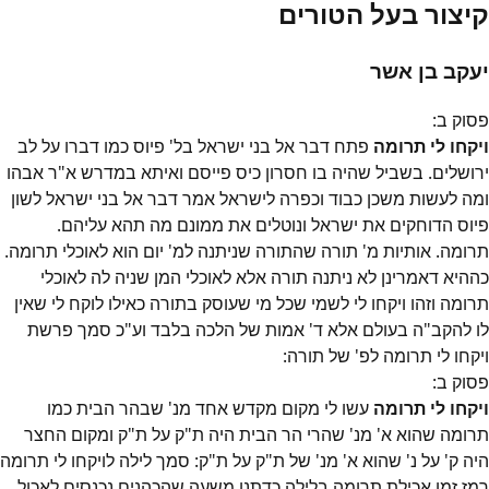
קיצור בעל הטורים
יעקב בן אשר
פסוק
ב
:
ויקחו לי תרומה
פתח דבר אל בני ישראל בל' פיוס כמו דברו על לב
ירושלים. בשביל שהיה בו חסרון כיס פייסם ואיתא במדרש א"ר אבהו
ומה לעשות משכן כבוד וכפרה לישראל אמר דבר אל בני ישראל לשון
פיוס הדוחקים את ישראל ונוטלים את ממונם מה תהא עליהם.
תרומה. אותיות מ' תורה שהתורה שניתנה למ' יום הוא לאוכלי תרומה.
כההיא דאמרינן לא ניתנה תורה אלא לאוכלי המן שניה לה לאוכלי
תרומה וזהו ויקחו לי לשמי שכל מי שעוסק בתורה כאילו לוקח לי שאין
לו להקב"ה בעולם אלא ד' אמות של הלכה בלבד וע"כ סמך פרשת
ויקחו לי תרומה לפ' של תורה:
פסוק
ב
:
ויקחו לי תרומה
עשו לי מקום מקדש אחד מנ' שבהר הבית כמו
תרומה שהוא א' מנ' שהרי הר הבית היה ת"ק על ת"ק ומקום החצר
היה ק' על נ' שהוא א' מנ' של ת"ק על ת"ק: סמך לילה לויקחו לי תרומה
רמז זמן אכילת תרומה בלילה כדתנן משעה שהכהנים נכנסים לאכול