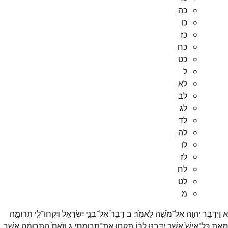
כה
כו
כז
כח
כט
ל
לא
לב
לג
לד
לה
לו
לז
לח
לט
מ
א
וַיְדַבֵּ֥ר
יְהוָ֖ה
אֶל־
מֹשֶׁ֥ה
לֵּאמֹֽר׃
ב
דַּבֵּר֙
אֶל־
בְּנֵ֣י
יִשְׂרָאֵ֔ל
וְיִקְחוּ־
לִ֖י
תְּרוּמָ֑ה
מֵאֵ֤ת
כָּל־
אִישׁ֙
אֲשֶׁ֣ר
יִדְּבֶ֣נּוּ
לִבּ֔וֹ
תִּקְח֖וּ
אֶת־
תְּרוּמָתִֽי׃
ג
וְזֹאת֙
הַתְּרוּמָ֔ה
אֲשֶׁ֥ר