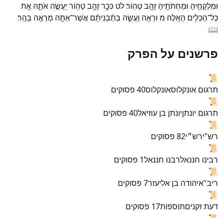
וּמַלְקָחֶ֥יהָ
וּמַחְתֹּתֶ֖יהָ
זָהָ֥ב
טָהֽוֹר׃
לט
כִּכָּ֛ר
זָהָ֥ב
טָה֖וֹר
יַעֲשֶׂ֣ה
אֹתָ֑הּ
אֵ֥ת
כָּל־
הַכֵּלִ֖ים
הָאֵֽלֶּה׃
מ
וּרְאֵ֖ה
וַעֲשֵׂ֑ה
בְּתַ֨בְנִיתָ֔ם
אֲשֶׁר־
אַתָּ֥ה
מָרְאֶ֖ה
בָּהָֽר׃
📖
פרשנים על הפרק
📜
תרגום אונקלוס
אונקלוס
40
פסוקים
📜
תרגום יונתן
יונתן בן עוזיאל
40
פסוקים
📜
רש"י
רש״י
82
פסוקים
📜
רבינו חננאל
רבנו חננאל
1
פסוקים
📜
ריב"א
יהודה בן אליעזר
7
פסוקים
📜
דעת זקנים
תוספות
17
פסוקים
📜