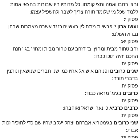
וחצי רחבו ואמה וחצי קומתו. כל מדותיו היו שבורות בחצאי אמות
ללמד שכל מי שלומד תורה צריך לשבר ולהשפיל עצמו:
פסוק
י
:
ועשו ארון
י' פרשיות מתחילין בעשייה כנגד עשרה מאמרות שבהן
נברא העולם:
פסוק
יא
:
זהב טהור מבית ומחוץ: ב' דזהב עם טהור מבית ומחוץ בגי' הנה
החכם יהיה תוכו כברו:
פסוק
יח
:
שנים כרובים
ופניהם איש אל אחיו כמו שני חברים שנושאין ונותנין
בדברי תורה:
פסוק
יח
:
כרובים
בגימ' מראה כבוד:
פסוק
יח
:
כרבים כרביא
כי נער ישראל ואוהבהו:
פסוק
יח
:
שני כרובים
בגימטריא אברהם יצחק יעקב שהיו שם כדי להזכיר זכות
אבות:
פסוק
יט
: