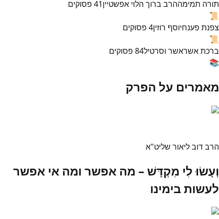
תורה תמימה
הרב ברוך הלוי אפשטיין
41
פסוקים
📜
צפנת פענח
יוסף רוזין
4
פסוקים
📜
ברכת אשר
אשר וסרטיל
84
פסוקים
📚
מאמרים על הפרק
הרב דוב ליאור שליט"א
וְעָשׂוּ לִי מִקְדָּשׁ – מה אפשר ומה אי אפשר
לעשות בימינו