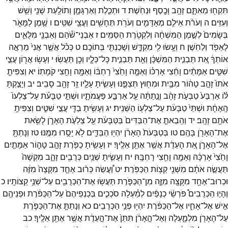
תִּקְח֖וּ
מֵאִתָּ֑ם
זָהָ֥ב
וָכֶ֖סֶף
וּנְחֹֽשֶׁת׃
ד
וּתְכֵ֧לֶת
וְאַרְגָּמָ֛ן
וְתוֹלַ֥עַת
שָׁנִ֖י
וְשֵׁ֥שׁ
וְעִזִּֽים׃
ה
וְעֹרֹ֨ת
אֵילִ֧ם
מְאָדָּמִ֛ים
וְעֹרֹ֥ת
תְּחָשִׁ֖ים
וַעֲצֵ֥י
שִׁטִּֽים׃
ו
שֶׁ֖מֶן
לַמָּאֹ֑ר
בְּשָׂמִים֙
לְשֶׁ֣מֶן
הַמִּשְׁחָ֔ה
וְלִקְטֹ֖רֶת
הַסַּמִּֽים׃
ז
אַבְנֵי־
שֹׁ֕הַם
וְאַבְנֵ֖י
מִלֻּאִ֑ים
לָאֵפֹ֖ד
וְלַחֹֽשֶׁן׃
ח
וְעָ֥שׂוּ
לִ֖י
מִקְדָּ֑שׁ
וְשָׁכַנְתִּ֖י
בְּתוֹכָֽם׃
ט
כְּכֹ֗ל
אֲשֶׁ֤ר
אֲנִי֙
מַרְאֶ֣ה
אוֹתְךָ֔
אֵ֚ת
תַּבְנִ֣ית
הַמִּשְׁכָּ֔ן
וְאֵ֖ת
תַּבְנִ֣ית
כָּל־
כֵּלָ֑יו
וְכֵ֖ן
תַּעֲשֽׂוּ׃
י
וְעָשׂ֥וּ
אֲר֖וֹן
עֲצֵ֣י
שִׁטִּ֑ים
אַמָּתַ֨יִם
וָחֵ֜צִי
אָרְכּ֗וֹ
וְאַמָּ֤ה
וָחֵ֙צִי֙
רָחְבּ֔וֹ
וְאַמָּ֥ה
וָחֵ֖צִי
קֹמָתֽוֹ׃
יא
וְצִפִּיתָ֤
אֹתוֹ֙
זָהָ֣ב
טָה֔וֹר
מִבַּ֥יִת
וּמִח֖וּץ
תְּצַפֶּ֑נּוּ
וְעָשִׂ֧יתָ
עָלָ֛יו
זֵ֥ר
זָהָ֖ב
סָבִֽיב׃
יב
וְיָצַ֣קְתָּ
לּ֗וֹ
אַרְבַּע֙
טַבְּעֹ֣ת
זָהָ֔ב
וְנָ֣תַתָּ֔ה
עַ֖ל
אַרְבַּ֣ע
פַּעֲמֹתָ֑יו
וּשְׁתֵּ֣י
טַבָּעֹ֗ת
עַל־
צַלְעוֹ֙
הָֽאֶחָ֔ת
וּשְׁתֵּי֙
טַבָּעֹ֔ת
עַל־
צַלְע֖וֹ
הַשֵּׁנִֽית׃
יג
וְעָשִׂ֥יתָ
בַדֵּ֖י
עֲצֵ֣י
שִׁטִּ֑ים
וְצִפִּיתָ֥
אֹתָ֖ם
זָהָֽב׃
יד
וְהֵֽבֵאתָ֤
אֶת־
הַבַּדִּים֙
בַּטַּבָּעֹ֔ת
עַ֖ל
צַלְעֹ֣ת
הָאָרֹ֑ן
לָשֵׂ֥את
אֶת־
הָאָרֹ֖ן
בָּהֶֽם׃
טו
בְּטַבְּעֹת֙
הָאָרֹ֔ן
יִהְי֖וּ
הַבַּדִּ֑ים
לֹ֥א
יָסֻ֖רוּ
מִמֶּֽנּוּ׃
טז
וְנָתַתָּ֖
אֶל־
הָאָרֹ֑ן
אֵ֚ת
הָעֵדֻ֔ת
אֲשֶׁ֥ר
אֶתֵּ֖ן
אֵלֶֽיךָ׃
יז
וְעָשִׂ֥יתָ
כַפֹּ֖רֶת
זָהָ֣ב
טָה֑וֹר
אַמָּתַ֤יִם
וָחֵ֙צִי֙
אָרְכָּ֔הּ
וְאַמָּ֥ה
וָחֵ֖צִי
רָחְבָּֽהּ׃
יח
וְעָשִׂ֛יתָ
שְׁנַ֥יִם
כְּרֻבִ֖ים
זָהָ֑ב
מִקְשָׁה֙
תַּעֲשֶׂ֣ה
אֹתָ֔ם
מִשְּׁנֵ֖י
קְצ֥וֹת
הַכַּפֹּֽרֶת׃
יט
וַ֠עֲשֵׂה
כְּר֨וּב
אֶחָ֤ד
מִקָּצָה֙
מִזֶּ֔ה
וּכְרוּב־
אֶחָ֥ד
מִקָּצָ֖ה
מִזֶּ֑ה
מִן־
הַכַּפֹּ֛רֶת
תַּעֲשׂ֥וּ
אֶת־
הַכְּרֻבִ֖ים
עַל־
שְׁנֵ֥י
קְצוֹתָֽיו׃
כ
וְהָי֣וּ
הַכְּרֻבִים֩
פֹּרְשֵׂ֨י
כְנָפַ֜יִם
לְמַ֗עְלָה
סֹכְכִ֤ים
בְּכַנְפֵיהֶם֙
עַל־
הַכַּפֹּ֔רֶת
וּפְנֵיהֶ֖ם
אִ֣ישׁ
אֶל־
אָחִ֑יו
אֶל־
הַכַּפֹּ֔רֶת
יִהְי֖וּ
פְּנֵ֥י
הַכְּרֻבִֽים׃
כא
וְנָתַתָּ֧
אֶת־
הַכַּפֹּ֛רֶת
עַל־
הָאָרֹ֖ן
מִלְמָ֑עְלָה
וְאֶל־
הָ֣אָרֹ֔ן
תִּתֵּן֙
אֶת־
הָ֣עֵדֻ֔ת
אֲשֶׁ֥ר
אֶתֵּ֖ן
אֵלֶֽיךָ׃
כב