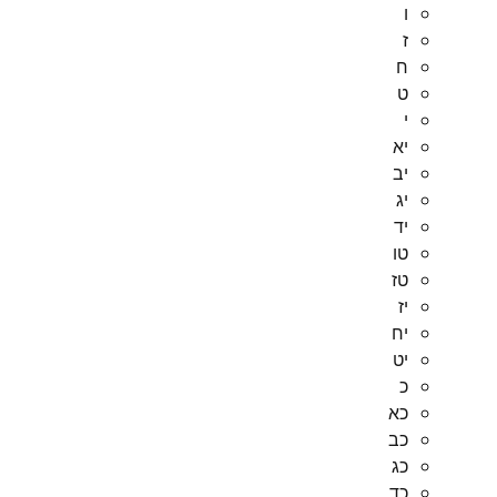
ו
ז
ח
ט
י
יא
יב
יג
יד
טו
טז
יז
יח
יט
כ
כא
כב
כג
כד