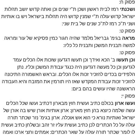
פסוק
ח
:
ושכנתי
רמז לבית ראשון ושכן ת"י שנים וכן ואתה קדוש יושב תהלות
ישראל קדוש עולה ת"י שמנין קדוש היה תהלות בישראל ויש בו אותיות
ושני ת"כ רמז לת"כ שנים של בית שני:
פסוק
ט
:
מראה
בגימ' גבריאל מלמד שהיה חגור כמין פסיקיא של עור ומראה
למשה תבנית המשכן ותבנית כל כליו:
פסוק
ט
:
וכן תעשו
ב' הכא ואידך וכן תעשו דגדעון שזכות אלו הכלים עמד
לגדעון וכן כל מעשה דגדעון היה כנגד עבודת המשכן וכליו. נתן
הלפידים בכדים להזכיר זכות אלו הכלים. ובראש האשמורה התיכונה
להזכיר זכות עבודת המקדש שאז היו תורמין את המזבח והיא העבודה
הראשונה שהיו עושים בהם ביום:
פסוק
י
:
ועשו ארון
בכולם כתיב ועשית חוץ מבארון דכתיב ועשו שכל הכלים
עשה שלמה כיוצא בהן חוץ מארון: ארון אותיות אורן שיש בה אורן של
ישראל ואותיות נורא כי הוא אש אוכלה. ארון בגימ' נזר שכתר תורה
עולה על כל הכתרים לכן כתיב ועשית עליו זר זהב ובשלחן כתיב ועשית
לו לומר שכתר תורה עולה על שאר הכתרים: אמתים וחצי ארכו ואמה