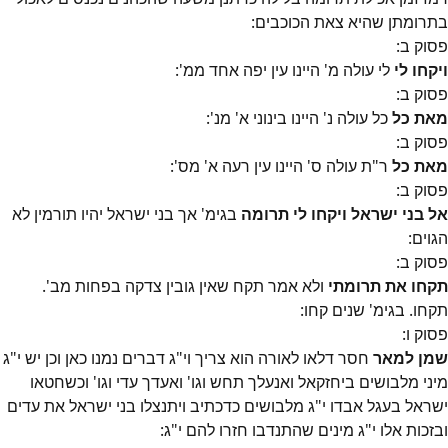
בתרומתן שהיא צאת הכוכבים:
פסוק
ב
:
ויקחו לי
לי עולה מ' היינו עין יפה אחד ממ':
פסוק
ב
:
מאת כל
כל עולה נ' היינו בינוני א' מנ':
פסוק
ב
:
מאת כל
ר"ת עולה ס' היינו עין רעה א' מס':
פסוק
ב
:
אל בני ישראל ויקחו לי תרומה
בגימ' אך בני ישראל יהיו תורמין לא
הגוים:
פסוק
ב
:
תקחו את תרומתי
ולא אמר תקח שאין גובין צדקה בפחות מב'.
תקחו. בגימ' שנים קחו:
פסוק
ו
:
שמן למאר
חסר דלאו לאורה הוא צריך וי"ג דברים נמנו כאן וכן יש י"ג
מיני מלבושים ביחזקאל ואנעלך תחש וגו' ואעדך עדי וגו' וכשחטאו
ישראל בעגל אבדו י"ג מלבושים כדכתיב ויתנצלו בני ישראל את עדים
ובזכות אלו י"ג מינים שהתנדבו חזרו להם י"ג: