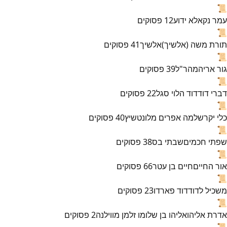
📜
עמר נקא
לא ידוע
12
פסוקים
📜
תורת משה (אלשיך)
אלשיך
41
פסוקים
📜
גור אריה
מהר"ל
39
פסוקים
📜
דברי דוד
דוד הלוי סגל
22
פסוקים
📜
כלי יקר
שלמה אפרים מלונטשיץ
40
פסוקים
📜
שפתי חכמים
שבתי בס
38
פסוקים
📜
אור החיים
חיים בן עטר
66
פסוקים
📜
משכיל לדוד
דוד פארדו
23
פסוקים
📜
אדרת אליהו
אליהו בן שלומו זלמן מווילנה
2
פסוקים
📜