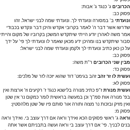
הכרובים
ג' כנגד ג' אבות:
פסוק
כב
:
ונועדתי
ב' במסורה ונועדתי לך. ונועדתי שמה לבני ישראל. זהו
שדרשו אשר דבר ה' לאמר בקרובי אקדש והיכן דבר ונקדש בכבודי
אמר משה לאהרן יודע הייתי שיתקדש המשכן בקרוביו של מקום והייתי
סבור שיתקדש בנו ומהיכן ידע מכאן שאמר לו ונועדתי לך פי' על ידך
על כן כאן כתיב ונועדתי לך ולקמן ונועדתי שמה לבני ישראל:
פסוק
כב
:
מבין שני הכרובים
ר"ת משה:
פסוק
כד
:
ועשית לו זר זהב
זהב בגימט' דוד שהוא יזכה לזר של מלכים:
פסוק
לא
:
ועשית מנורת
ז"פ כתיכ מנורה בלישנא כנגד ז' רקיעים וז' ארצות ואין
בפ' מנורה אות סמ"ך וכן במעשה בראשית לומר כמקום נר אין שטן
ואין מזיק ובזכות נר מצוה ותורה אור סותם פיו של שטן מלהסטין:
פסוק
מ
:
וראה
ג' ראשי פסוקים הכא ואידך וראה אם דרך עוצב בי. ואידך וראה
בנים לבניך. פי' אם דרך עוצב בי וראה ועשה בתבניתם אשר אתה