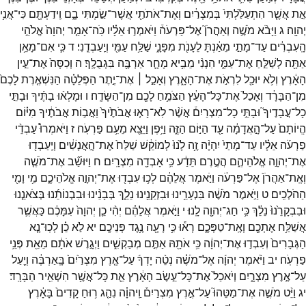
אֵ֣ת
אֲשֶׁ֤ר
הִתְעַלַּ֙לְתִּי֙
בְּמִצְרַ֔יִם
וְאֶת־
אֹתֹתַ֖י
אֲשֶׁר־
שַׂ֣מְתִּי
בָ֑ם
וִֽידַעְתֶּ֖ם
כִּי־
אֲנִ֥י
יְהוָֽה׃
ג
וַיָּבֹ֨א
מֹשֶׁ֣ה
וְאַהֲרֹן֮
אֶל־
פַּרְעֹה֒
וַיֹּאמְר֣וּ
אֵלָ֗יו
כֹּֽה־
אָמַ֤ר
יְהוָה֙
אֱלֹהֵ֣י
הָֽעִבְרִ֔ים
עַד־
מָתַ֣י
מֵאַ֔נְתָּ
לֵעָנֹ֖ת
מִפָּנָ֑י
שַׁלַּ֥ח
עַמִּ֖י
וְיַֽעַבְדֻֽנִי׃
ד
כִּ֛י
אִם־
מָאֵ֥ן
אַתָּ֖ה
לְשַׁלֵּ֣חַ
אֶת־
עַמִּ֑י
הִנְנִ֨י
מֵבִ֥יא
מָחָ֛ר
אַרְבֶּ֖ה
בִּגְבֻלֶֽךָ׃
ה
וְכִסָּה֙
אֶת־
עֵ֣ין
הָאָ֔רֶץ
וְלֹ֥א
יוּכַ֖ל
לִרְאֹ֣ת
אֶת־
הָאָ֑רֶץ
וְאָכַ֣ל ׀
אֶת־
יֶ֣תֶר
הַפְּלֵטָ֗ה
הַנִּשְׁאֶ֤רֶת
לָכֶם֙
מִן־
הַבָּרָ֔ד
וְאָכַל֙
אֶת־
כָּל־
הָעֵ֔ץ
הַצֹּמֵ֥חַ
לָכֶ֖ם
מִן־
הַשָּׂדֶֽה׃
ו
וּמָלְא֨וּ
בָתֶּ֜יךָ
וּבָתֵּ֣י
כָל־
עֲבָדֶיךָ֮
וּבָתֵּ֣י
כָל־
מִצְרַיִם֒
אֲשֶׁ֨ר
לֹֽא־
רָא֤וּ
אֲבֹתֶ֙יךָ֙
וַאֲב֣וֹת
אֲבֹתֶ֔יךָ
מִיּ֗וֹם
הֱיוֹתָם֙
עַל־
הָ֣אֲדָמָ֔ה
עַ֖ד
הַיּ֣וֹם
הַזֶּ֑ה
וַיִּ֥פֶן
וַיֵּצֵ֖א
מֵעִ֥ם
פַּרְעֹֽה׃
ז
וַיֹּאמְרוּ֩
עַבְדֵ֨י
פַרְעֹ֜ה
אֵלָ֗יו
עַד־
מָתַי֙
יִהְיֶ֨ה
זֶ֥ה
לָ֙נוּ֙
לְמוֹקֵ֔שׁ
שַׁלַּח֙
אֶת־
הָ֣אֲנָשִׁ֔ים
וְיַֽעַבְד֖וּ
אֶת־
יְהוָ֣ה
אֱלֹהֵיהֶ֑ם
הֲטֶ֣רֶם
תֵּדַ֔ע
כִּ֥י
אָבְדָ֖ה
מִצְרָֽיִם׃
ח
וַיּוּשַׁ֞ב
אֶת־
מֹשֶׁ֤ה
וְאֶֽת־
אַהֲרֹן֙
אֶל־
פַּרְעֹ֔ה
וַיֹּ֣אמֶר
אֲלֵהֶ֔ם
לְכ֥וּ
עִבְד֖וּ
אֶת־
יְהוָ֣ה
אֱלֹהֵיכֶ֑ם
מִ֥י
וָמִ֖י
הַהֹלְכִֽים׃
ט
וַיֹּ֣אמֶר
מֹשֶׁ֔ה
בִּנְעָרֵ֥ינוּ
וּבִזְקֵנֵ֖ינוּ
נֵלֵ֑ךְ
בְּבָנֵ֨ינוּ
וּבִבְנוֹתֵ֜נוּ
בְּצֹאנֵ֤נוּ
וּבִבְקָרֵ֙נוּ֙
נֵלֵ֔ךְ
כִּ֥י
חַג־
יְהוָ֖ה
לָֽנוּ׃
י
וַיֹּ֣אמֶר
אֲלֵהֶ֗ם
יְהִ֨י
כֵ֤ן
יְהוָה֙
עִמָּכֶ֔ם
כַּאֲשֶׁ֛ר
אֲשַׁלַּ֥ח
אֶתְכֶ֖ם
וְאֶֽת־
טַפְּכֶ֑ם
רְא֕וּ
כִּ֥י
רָעָ֖ה
נֶ֥גֶד
פְּנֵיכֶֽם׃
יא
לֹ֣א
כֵ֗ן
לְכֽוּ־
נָ֤א
הַגְּבָרִים֙
וְעִבְד֣וּ
אֶת־
יְהוָ֔ה
כִּ֥י
אֹתָ֖הּ
אַתֶּ֣ם
מְבַקְשִׁ֑ים
וַיְגָ֣רֶשׁ
אֹתָ֔ם
מֵאֵ֖ת
פְּנֵ֥י
פַרְעֹֽה׃
יב
וַיֹּ֨אמֶר
יְהוָ֜ה
אֶל־
מֹשֶׁ֗ה
נְטֵ֨ה
יָדְךָ֜
עַל־
אֶ֤רֶץ
מִצְרַ֙יִם֙
בָּֽאַרְבֶּ֔ה
וְיַ֖עַל
עַל־
אֶ֣רֶץ
מִצְרָ֑יִם
וְיֹאכַל֙
אֶת־
כָּל־
עֵ֣שֶׂב
הָאָ֔רֶץ
אֵ֛ת
כָּל־
אֲשֶׁ֥ר
הִשְׁאִ֖יר
הַבָּרָֽד׃
יג
וַיֵּ֨ט
מֹשֶׁ֣ה
אֶת־
מַטֵּהוּ֮
עַל־
אֶ֣רֶץ
מִצְרַיִם֒
וַֽיהוָ֗ה
נִהַ֤ג
ר֥וּחַ
קָדִים֙
בָּאָ֔רֶץ