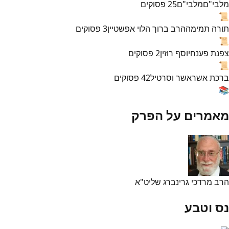
מלבי"ם
מלבי"ם
25
פסוקים
📜
תורה תמימה
הרב ברוך הלוי אפשטיין
3
פסוקים
📜
צפנת פענח
יוסף רוזין
2
פסוקים
📜
ברכת אשר
אשר וסרטיל
42
פסוקים
📚
מאמרים על הפרק
הרב מרדכי גרינברג שליט"א
נס וטבע