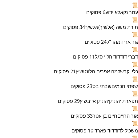
📜
עמר נקא
לא ידוע
6
פסוקים
📜
תורת משה (אלשיך)
אלשיך
34
פסוקים
📜
גור אריה
מהר"ל
24
פסוקים
📜
דברי דוד
דוד הלוי סגל
11
פסוקים
📜
כלי יקר
שלמה אפרים מלונטשיץ
21
פסוקים
📜
שפתי חכמים
שבתי בס
23
פסוקים
📜
תפארת יהונתן
יהונתן אייבשיץ
29
פסוקים
📜
אור החיים
חיים בן עטר
33
פסוקים
📜
משכיל לדוד
דוד פארדו
10
פסוקים
📜