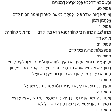
וּבְעִיסְבָּא דְחַקְלָא בְּכָל אַרְעָא דְמִצְרָיִם
פסוק
טז
:
וְאוֹחֵי פַּרְעה וּשְׁדַר פּוּלִין לְמִקְרֵי לְמשֶׁה וּלְאַהֲרן וַאֲמַר חָבִית קֳדָם יְיָ
אֱלָהָכוֹן וּלְכוֹן
פסוק
יז
:
וּכְדוּן שְׁבוֹק כְּדוּן חוֹבִי לְחוֹד זִמְנָא הָדָא וּצְלוּ קֳדָם יְיָ וְיַעֲדֵי מִינִי לְחוֹד יַת
מוֹתָא הָדֵין
פסוק
יח
:
וּנְפַק מִלְוַת פַּרְעה וְצַלִּי קֳדָם יְיָ
פסוק
יט
:
וַהֲפַךְ יְיָ יַת רוּחָא מִמְעַרְבָא תַּקִּיף לַחֲדָא וּנְטַל יַת גּוֹבָא וְטַלְקֵיהּ לְיַמָּא
דְסוּף לָא אִשְׁתְּיַיר גּוֹבָא חָד בְּכָל תְּחוּם מִצְרַיִם וַאֲפִילּוּ מַה דְּמַלְחוּן
בְּמָנַיָיא לִצְרוֹךְ מֵיכַלְהוֹן נָשָא הִינוּן רוּחַ מַעֲרְבָא וַאֲזָלוּ
פסוק
כ
:
וּתְקֵיף יְיָ יַת יִצְרָא דְלִיבָּא דְפַרְעה וְלָא פְּטַר יַת בְּנֵי יִשְרָאֵל
פסוק
כא
:
וַאֲמַר יְיָ לְמשֶׁה אֲרֵים יַת יְדָךְ עַל צֵית שְׁמַיָא וִיהִי חֲשׁוֹכָא עַל אַרְעָא
דְמִצְרַיִם בִּקְרִיצְתָּא וְיַעֲדֵי בְּקַדְמֵתָא חֲשׁוֹךְ לֵילְיָא
פסוק
כב
: