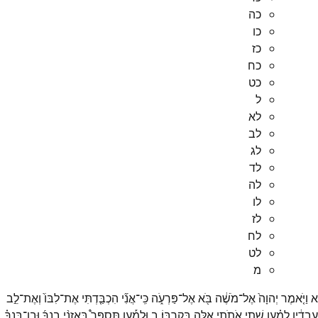
כה
כו
כז
כח
כט
ל
לא
לב
לג
לד
לה
לו
לז
לח
לט
מ
א
וַיֹּ֤אמֶר
יְהוָה֙
אֶל־
מֹשֶׁ֔ה
בֹּ֖א
אֶל־
פַּרְעֹ֑ה
כִּֽי־
אֲנִ֞י
הִכְבַּ֤דְתִּי
אֶת־
לִבּוֹ֙
וְאֶת־
לֵ֣ב
עֲבָדָ֔יו
לְמַ֗עַן
שִׁתִ֛י
אֹתֹתַ֥י
אֵ֖לֶּה
בְּקִרְבּֽוֹ׃
ב
וּלְמַ֡עַן
תְּסַפֵּר֩
בְּאָזְנֵ֨י
בִנְךָ֜
וּבֶן־
בִּנְךָ֗