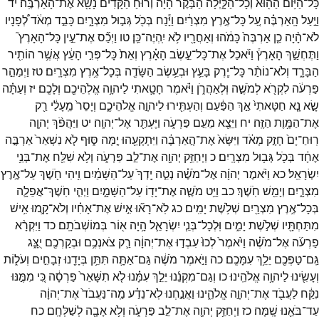
כָּל־
הַיּ֥וֹם
הַה֖וּא
וְכָל־
הַלָּ֑יְלָה
הַבֹּ֣קֶר
הָיָ֔ה
וְר֙וּחַ֙
הַקָּדִ֔ים
נָשָׂ֖א
אֶת־
הָאַרְבֶּֽה׃
יד
וַיַּ֣עַל
הָֽאַרְבֶּ֗ה
עַ֚ל
כָּל־
אֶ֣רֶץ
מִצְרַ֔יִם
וַיָּ֕נַח
בְּכֹ֖ל
גְּב֣וּל
מִצְרָ֑יִם
כָּבֵ֣ד
מְאֹ֔ד
לְ֠פָנָיו
לֹא־
הָ֨יָה
כֵ֤ן
אַרְבֶּה֙
כָּמֹ֔הוּ
וְאַחֲרָ֖יו
לֹ֥א
יִֽהְיֶה־
כֵּֽן׃
טו
וַיְכַ֞ס
אֶת־
עֵ֣ין
כָּל־
הָאָרֶץ֮
וַתֶּחְשַׁ֣ךְ
הָאָרֶץ֒
וַיֹּ֜אכַל
אֶת־
כָּל־
עֵ֣שֶׂב
הָאָ֗רֶץ
וְאֵת֙
כָּל־
פְּרִ֣י
הָעֵ֔ץ
אֲשֶׁ֥ר
הוֹתִ֖יר
הַבָּרָ֑ד
וְלֹא־
נוֹתַ֨ר
כָּל־
יֶ֧רֶק
בָּעֵ֛ץ
וּבְעֵ֥שֶׂב
הַשָּׂדֶ֖ה
בְּכָל־
אֶ֥רֶץ
מִצְרָֽיִם׃
טז
וַיְמַהֵ֣ר
פַּרְעֹ֔ה
לִקְרֹ֖א
לְמֹשֶׁ֣ה
וּֽלְאַהֲרֹ֑ן
וַיֹּ֗אמֶר
חָטָ֛אתִי
לַיהוָ֥ה
אֱלֹֽהֵיכֶ֖ם
וְלָכֶֽם׃
יז
וְעַתָּ֗ה
שָׂ֣א
נָ֤א
חַטָּאתִי֙
אַ֣ךְ
הַפַּ֔עַם
וְהַעְתִּ֖ירוּ
לַיהוָ֣ה
אֱלֹהֵיכֶ֑ם
וְיָסֵר֙
מֵֽעָלַ֔י
רַ֖ק
אֶת־
הַמָּ֥וֶת
הַזֶּֽה׃
יח
וַיֵּצֵ֖א
מֵעִ֣ם
פַּרְעֹ֑ה
וַיֶּעְתַּ֖ר
אֶל־
יְהוָֽה׃
יט
וַיַּהֲפֹ֨ךְ
יְהוָ֤ה
רֽוּחַ־
יָם֙
חָזָ֣ק
מְאֹ֔ד
וַיִּשָּׂא֙
אֶת־
הָ֣אַרְבֶּ֔ה
וַיִּתְקָעֵ֖הוּ
יָ֣מָּה
סּ֑וּף
לֹ֤א
נִשְׁאַר֙
אַרְבֶּ֣ה
אֶחָ֔ד
בְּכֹ֖ל
גְּב֥וּל
מִצְרָֽיִם׃
כ
וַיְחַזֵּ֥ק
יְהוָ֖ה
אֶת־
לֵ֣ב
פַּרְעֹ֑ה
וְלֹ֥א
שִׁלַּ֖ח
אֶת־
בְּנֵ֥י
יִשְׂרָאֵֽל׃
כא
וַיֹּ֨אמֶר
יְהוָ֜ה
אֶל־
מֹשֶׁ֗ה
נְטֵ֤ה
יָֽדְךָ֙
עַל־
הַשָּׁמַ֔יִם
וִ֥יהִי
חֹ֖שֶׁךְ
עַל־
אֶ֣רֶץ
מִצְרָ֑יִם
וְיָמֵ֖שׁ
חֹֽשֶׁךְ׃
כב
וַיֵּ֥ט
מֹשֶׁ֛ה
אֶת־
יָד֖וֹ
עַל־
הַשָּׁמָ֑יִם
וַיְהִ֧י
חֹֽשֶׁךְ־
אֲפֵלָ֛ה
בְּכָל־
אֶ֥רֶץ
מִצְרַ֖יִם
שְׁלֹ֥שֶׁת
יָמִֽים׃
כג
לֹֽא־
רָא֞וּ
אִ֣ישׁ
אֶת־
אָחִ֗יו
וְלֹא־
קָ֛מוּ
אִ֥ישׁ
מִתַּחְתָּ֖יו
שְׁלֹ֣שֶׁת
יָמִ֑ים
וּֽלְכָל־
בְּנֵ֧י
יִשְׂרָאֵ֛ל
הָ֥יָה
א֖וֹר
בְּמוֹשְׁבֹתָֽם׃
כד
וַיִּקְרָ֨א
פַרְעֹ֜ה
אֶל־
מֹשֶׁ֗ה
וַיֹּ֙אמֶר֙
לְכוּ֙
עִבְד֣וּ
אֶת־
יְהוָ֔ה
רַ֛ק
צֹאנְכֶ֥ם
וּבְקַרְכֶ֖ם
יֻצָּ֑ג
גַּֽם־
טַפְּכֶ֖ם
יֵלֵ֥ךְ
עִמָּכֶֽם׃
כה
וַיֹּ֣אמֶר
מֹשֶׁ֔ה
גַּם־
אַתָּ֛ה
תִּתֵּ֥ן
בְּיָדֵ֖נוּ
זְבָחִ֣ים
וְעֹל֑וֹת
וְעָשִׂ֖ינוּ
לַיהוָ֥ה
אֱלֹהֵֽינוּ׃
כו
וְגַם־
מִקְנֵ֜נוּ
יֵלֵ֣ךְ
עִמָּ֗נוּ
לֹ֤א
תִשָּׁאֵר֙
פַּרְסָ֔ה
כִּ֚י
מִמֶּ֣נּוּ
נִקַּ֔ח
לַעֲבֹ֖ד
אֶת־
יְהוָ֣ה
אֱלֹהֵ֑ינוּ
וַאֲנַ֣חְנוּ
לֹֽא־
נֵדַ֗ע
מַֽה־
נַּעֲבֹד֙
אֶת־
יְהוָ֔ה
עַד־
בֹּאֵ֖נוּ
שָֽׁמָּה׃
כז
וַיְחַזֵּ֥ק
יְהוָ֖ה
אֶת־
לֵ֣ב
פַּרְעֹ֑ה
וְלֹ֥א
אָבָ֖ה
לְשַׁלְּחָֽם׃
כח