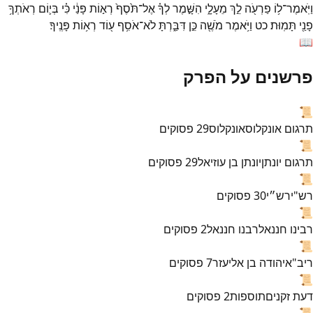
וַיֹּֽאמֶר־
ל֥וֹ
פַרְעֹ֖ה
לֵ֣ךְ
מֵעָלָ֑י
הִשָּׁ֣מֶר
לְךָ֗
אֶל־
תֹּ֙סֶף֙
רְא֣וֹת
פָּנַ֔י
כִּ֗י
בְּי֛וֹם
רְאֹתְךָ֥
פָנַ֖י
תָּמֽוּת׃
כט
וַיֹּ֥אמֶר
מֹשֶׁ֖ה
כֵּ֣ן
דִּבַּ֑רְתָּ
לֹא־
אֹסִ֥ף
ע֖וֹד
רְא֥וֹת
פָּנֶֽיךָ׃
📖
פרשנים על הפרק
📜
תרגום אונקלוס
אונקלוס
29
פסוקים
📜
תרגום יונתן
יונתן בן עוזיאל
29
פסוקים
📜
רש"י
רש״י
30
פסוקים
📜
רבינו חננאל
רבנו חננאל
2
פסוקים
📜
ריב"א
יהודה בן אליעזר
7
פסוקים
📜
דעת זקנים
תוספות
2
פסוקים
📜