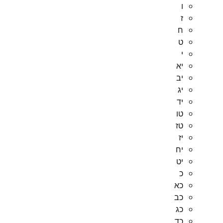
ו
ז
ח
ט
י
יא
יב
יג
יד
טו
טז
יז
יח
יט
כ
כא
כב
כג
כד