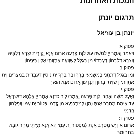
המכות האחרונות
תרגום יונתן
יונתן בן עוזיאל
פסוק
א
:
ויאמר וַאֲמַר יְיָ לְמשֶׁה עוּל לְוַת פַּרְעה אֲרוּם אֲנָא יַקִּירִית יִצְרָא דְלִבֵּיהּ
וְיִצְרָא דְלִבְּהוֹן דְעַבְדוֹי מִן בִּגְלַל לְשַׁוָואָה אַתְוָותַי אִלֵין בֵּינֵיהוֹן
פסוק
ב
:
וּמִן בִּגְלַל דְתַתְנֵי בְּמִשְׁמְעֵי בְּרָךְ וּבַר בְּרָךְ יַת נִיסִין דַעֲבָדִית בְּמִצְרַיִם וְיַת
אַתְוָותַי דְשַׁוֵּיתִי בְּהוֹן וְתִנְדְּעוּן אֲרוּם אֲנָא הוּא יְיָ
פסוק
ג
:
וְאָעַל משֶׁה וְאַהֲרן לְוַת פַּרְעה וַאֲמָרוּ לֵיהּ כִּדְנָא אָמַר יְיָ אֱלָהָא דְיִשְרָאֵל
עַד אֵימַת מְסָרֵב אַנְתְּ (מִן) לְמִתְכְּנָעָא מִן קֳדָמַי פְּטוֹר יַת עַמִּי וְיִפְלְחוּן
קֳדָמַי
פסוק
ד
:
אֲרוּם אִין יֵשׁ מְסָרֵב אַנְתְּ לְמִפְטוֹר יַת עַמִּי הָא אֲנָא מַיְיתֵי מְחַר גּוֹבָא
בִּתְחוּמָךְ