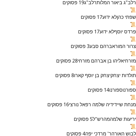
רלב"ג ביאור המלות
רלב"ג
19
פסוקים
📜
שפתי כהן
לא ידוע
17
פסוקים
📜
פרדס יוסף
לא ידוע
17
פסוקים
📜
צרור המור
אברהם סבע
3
פסוקים
📜
מזרחי
אליהו בן אברהם מזרחי
28
פסוקים
📜
תולדות יצחק
יצחק בן יוסף קארו
8
פסוקים
📜
ספורנו
ספורנו
14
פסוקים
📜
מנחת שי
ידידיה שלמה רפאל נורצי
16
פסוקים
📜
יריעות שלמה
מהרש"ל
5
פסוקים
📜
לבוש האורה
ר' מרדכי יפה
4
פסוקים