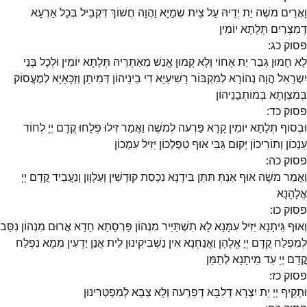
וַאֲרֵים משֶׁה יַת יְדֵיהּ עַל צֵית שְׁמַיָא וַהֲוָה חֲשׁוֹךְ דִּקְבֵיל בְּכָל אַרְעָא
דְמִצְרַיִם תְּלָתָא יוֹמִין
פסוק
כג
:
לָא חָמוּן גְּבַר יַת אָחוֹי וְלָא קָמוּן אֱנַשׁ מֵאַתְרֵיהּ תְּלָתָא יוֹמִין וּלְכָל בְּנֵי
יִשְרָאֵל הֲוָה נְהוֹרָא לְמִקְבּוֹר רַשִׁיעַיָא דִי בֵינֵיהוֹן דְּמִיתַן וְזַכָּאַיָא לְמֶעֱסוֹק
בְּמִצְוָתָא בְּמוֹתְבָנֵיהוֹן
פסוק
כד
:
וּבְסוֹף תְּלָתָא יוֹמִין קָרָא פַּרְעה לְמשֶׁה וַאֲמַר זִילוּ פְלָחוּ קֳדָם יְיָ לְחוֹד
עַנְכוֹן וְתוֹרֵיכוֹן יְקוּם גַּבִּי אוּף טַפְלְכוֹן יֵזִיל עִמְכוֹן
פסוק
כה
:
וַאֲמַר משֶׁה אוּף אַנְתְּ תִּתֵּן בִּידָנָא נִכְסַת קוּדְשִׁין וְעַלְוָון וְנַעֲבֵיד קֳדָם יְיָ
אֱלָהָנָא
פסוק
כו
:
וְאוּף גֵּיתָנָא יֵזִיל עִמָּנָא לָא תִשְׁתַּיֵּיר מִנְהוֹן פַּרְסָתָא חָדָא אֲרוּם מִנְהוֹן נִסַּב
לְמִפְלַח קֳדָם יְיָ אֱלָהָן וַאֲנַחְנָא אִין נַשְׁבִּיקִינוּן לֵית אֲנַן יַדְעִין מִמָא נִפְלַח
קֳדָם יְיָ עַד מֵיתָנָא לְתַמָּן
פסוק
כז
:
וּתְקֵיף יְיָ יַת יִצְרָא דְלִבָּא דְפַרְעה וְלָא צְבָא לְמִפְטְרִינוּן