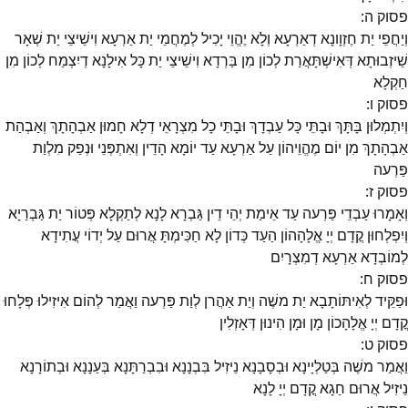
פסוק
ה
:
וְיַחֲפֵי יַת חֶזְוָונָא דְאַרְעָא וְלָא יֶהֱוֵי יָכִיל לְמֶחֲמֵי יַת אַרְעָא וִישֵׁיצֵי יַת שְׁאָר
שֵׁיזְבוּתָא דְּאִישְׁתָּאֲרַת לְכוֹן מִן בַּרְדָא וִישֵׁיצֵי יַת כָּל אִילָנָא דְיִצְמַח לְכוֹן מִן
חַקְלָא
פסוק
ו
:
וְיִתְמְלוּן בָּתָּךְ וּבָתֵּי כָּל עַבְדָךְ וּבָתֵּי כָל מִצְרָאֵי דְלָא חָמוּן אַבְהָתָךְ וְאַבְהַת
אַבְהָתָךְ מִן יוֹם מֶהֱוֵיהוֹן עַל אַרְעָא עַד יוֹמָא הָדֵין וְאִתְפְּנֵי וּנְפַק מִלְוַת
פַּרְעה
פסוק
ז
:
וְאָמָרוּ עַבְדֵי פַּרְעה עַד אֵימַת יְהֵי דֵין גַּבְרָא לָנָא לְתַקְלָא פְּטוֹר יַת גַּבְרַיָא
וְיִפְלְחוּן קֳדָם יְיָ אֱלָהָהוֹן הַעַד כְּדוֹן לָא חַכִּימְתָּ אֲרוּם עַל יְדוֹי עֲתִידָא
לְמוֹבְדָא אַרְעָא דְמִצְרָיִם
פסוק
ח
:
וּפַקֵּיד לְאִיתּוֹתָבָא יַת משֶׁה וְיַת אַהֲרן לְוַת פַּרְעה וַאֲמַר לְהוֹם אִיזִילוּ פְּלָחוּ
קֳדָם יְיָ אֱלָהָכוֹן מָן וּמָן הִינוּן דְּאָזְלִין
פסוק
ט
:
וַאֲמַר משֶׁה בְּטַלְיָינָא וּבְסָבָנָא נֵיזִיל בִּבְנָנָא וּבִבְרַתָּנָא בְּעַנָנָא וּבְתוֹרָנָא
נֵיזִיל אֲרוּם חַגָא קֳדָם יְיָ לָנָא