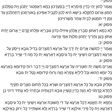
פסוק
י
:
וַאֲמַר לְהוֹן יְהִי כְדֵין מֵימְרָא דַיְיָ בְּסַעַדְכוֹן כְּמָא דְאֶפְטוֹר יַתְכוֹן וְיַת טַפְלְכוֹן
חָמוּן אֲרוּם לְתַקָּלָא בִּישָׁא הִיא לְכוֹן לִקְבֵיל אַפֵּיכוֹן בְּאוֹרְחֲכוֹן דִּתְהַלְכוֹן עַד
זְמַן דִּי תִמְטוּן לְבֵית אֲתַר מַשְׁרוּיֵיכוֹן
פסוק
יא
:
לָא כְמָא דְאַתּוּן סַבְרִין אֱלָהֵן אִיזִילוּ כְּדוֹן גּוּבְרַיָא וּפָלְחוּ קֳדָם יְיָ אֲרוּם יָתֵיהּ
אַתּוּן בָּעָן וְתָרִיךְ יַתְהוֹן מִלְוַת אַפֵּי פַּרְעה
פסוק
יב
:
וַאֲמַר יְיָ לְמשֶׁה אֲרֵים יַת יְדָךְ עַל אַרְעָא דְמִצְרָיִם בְּדִיל גּוֹבָא וְיַיסֵק עַל
אַרְעָא דְמִצְרָיִם וִישֵׁיצֵי יַת כָּל עִיסְבָּא דְאַרְעָא יַת כָּל מַה דִּי שַׁיֵּיר בַּרְדָא
פסוק
יג
:
וַאֲרֵים משֶׁה יַת חוּטְרֵיהּ עַל אַרְעָא דְמִצְרָיִם וַיְיָ דְבַר רוּחַ קִידוּמָא בְּאַרְעָא
כָּל יוֹמָא הַהוּא וְכָל לֵילְיָא צַפְרָא הֲוָה וְרוּחַ קִידוּמָא נָטַל יַת גּוֹבָא
פסוק
יד
:
וּסְלֵיק גּוֹבָא עַל כָּל אַרְעָא דְּמִצְרָיִם וּשְׁרָא בְּכָל תְּחוּם מִצְרָיִם תַּקִּיף
לַחֲדָא קֳדָמוֹי לָא הֲוָה כְדֵין קַשְׁיָין גּוֹבָא דִכְוָותֵיהּ וּבַתְרוֹי לָא עָתִיד דִּיהִי כֵן
פסוק
טו
:
וַחֲפָא יַת חֶזְוָונָא דְכָל אַרְעָא עַד דִּי חֲשׁוֹכַת אַרְעָא וִישֵׁיצֵי יַת כָּל עִיסְבָּא
דְאַרְעָא וְיַת כָּל פֵּירֵי אִילָנָא דִי שַׁיֵּיר בַּרְדָא וְלָא אִשְׁתַּיֵּיר כָּל יְרוֹק בְּאִילָנָא