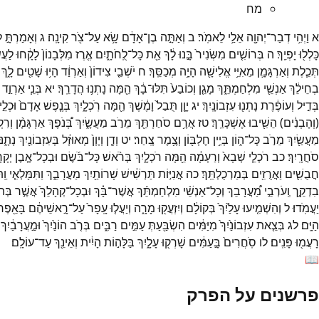
מח
א
וַיְהִ֥י
דְבַר־
יְהוָ֖ה
אֵלַ֥י
לֵאמֹֽר׃
ב
וְאַתָּ֣ה
בֶן־
אָדָ֔ם
שָׂ֥א
עַל־
צֹ֖ר
קִינָֽה׃
ג
וְאָמַרְתָּ֣
ל
כָּלְל֖וּ
יָפְיֵֽךְ׃
ה
בְּרוֹשִׁ֤ים
מִשְּׂנִיר֙
בָּ֣נוּ
לָ֔ךְ
אֵ֖ת
כָּל־
לֻֽחֹתָ֑יִם
אֶ֤רֶז
מִלְּבָנוֹן֙
לָקָ֔חוּ
לַעֲש
תְּכֵ֧לֶת
וְאַרְגָּמָ֛ן
מֵאִיֵּ֥י
אֱלִישָׁ֖ה
הָיָ֥ה
מְכַסֵּֽךְ׃
ח
יֹשְׁבֵ֤י
צִידוֹן֙
וְאַרְוַ֔ד
הָי֥וּ
שָׁטִ֖ים
לָ֑ךְ
בְחֵילֵ֔ךְ
אַנְשֵׁ֖י
מִלְחַמְתֵּ֑ךְ
מָגֵ֤ן
וְכוֹבַע֙
תִּלּוּ־
בָ֔ךְ
הֵ֖מָּה
נָתְנ֥וּ
הֲדָרֵֽךְ׃
יא
בְּנֵ֧י
אַרְוַ֣ד
בְּדִ֣יל
וְעוֹפֶ֔רֶת
נָתְנ֖וּ
עִזְבוֹנָֽיִךְ׃
יג
יָוָ֤ן
תֻּבַל֙
וָמֶ֔שֶׁךְ
הֵ֖מָּה
רֹֽכְלָ֑יִךְ
בְּנֶ֤פֶשׁ
אָדָם֙
וּכְלֵ֣י
(
וְהָבְנִ֔ים
)
הֵשִׁ֖יבוּ
אֶשְׁכָּרֵֽךְ׃
טז
אֲרָ֥ם
סֹחַרְתֵּ֖ךְ
מֵרֹ֣ב
מַעֲשָׂ֑יִךְ
בְּ֠נֹפֶךְ
אַרְגָּמָ֨ן
וְרִק
מַעֲשַׂ֖יִךְ
מֵרֹ֣ב
כָּל־
ה֑וֹן
בְּיֵ֥ין
חֶלְבּ֖וֹן
וְצֶ֥מֶר
צָֽחַר׃
יט
וְדָ֤ן
וְיָוָן֙
מְאוּזָּ֔ל
בְּעִזְבוֹנַ֖יִךְ
נָתָ֑נּו
סֹחֲרָֽיִךְ׃
כב
רֹכְלֵ֤י
שְׁבָא֙
וְרַעְמָ֔ה
הֵ֖מָּה
רֹכְלָ֑יִךְ
בְּרֹ֨אשׁ
כָּל־
בֹּ֜שֶׂם
וּבְכָל־
אֶ֤בֶן
יְקָר
חֲבֻשִׁ֛ים
וַאֲרֻזִ֖ים
בְּמַרְכֻלְתֵּֽךְ׃
כה
אֳנִיּ֣וֹת
תַּרְשִׁ֔ישׁ
שָׁרוֹתַ֖יִךְ
מַעֲרָבֵ֑ךְ
וַתִּמָּלְאִ֧י
וַֽ
בִדְקֵ֣ך
וְֽעֹרְבֵ֣י
מַ֠עֲרָבֵךְ
וְכָל־
אַנְשֵׁ֨י
מִלְחַמְתֵּ֜ךְ
אֲשֶׁר־
בָּ֗ךְ
וּבְכָל־
קְהָלֵךְ֙
אֲשֶׁ֣ר
בְּתו
יַעֲמֹֽדוּ׃
ל
וְהִשְׁמִ֤יעוּ
עָלַ֙יִךְ֙
בְּקוֹלָ֔ם
וְיִזְעֲק֖וּ
מָרָ֑ה
וְיַעֲל֤וּ
עָֽפָר֙
עַל־
רָ֣אשֵׁיהֶ֔ם
בָּאֵ֖פֶר
הַיָּֽם׃
לג
בְּצֵ֤את
עִזְבוֹנַ֙יִךְ֙
מִיַּמִּ֔ים
הִשְׂבַּ֖עַתְּ
עַמִּ֣ים
רַבִּ֑ים
בְּרֹ֤ב
הוֹנַ֙יִךְ֙
וּמַ֣עֲרָבַ֔יִךְ
רָעֲמ֖וּ
פָּנִֽים׃
לו
סֹֽחֲרִים֙
בָּ֣עַמִּ֔ים
שָׁרְק֖וּ
עָלָ֑יִךְ
בַּלָּה֣וֹת
הָיִ֔ית
וְאֵינֵ֖ךְ
עַד־
עוֹלָֽם׃
📖
פרשנים על הפרק