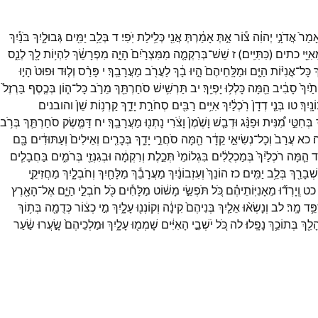
ָמַר֙
אֲדֹנָ֣י
יְהוִ֔ה
צ֕וֹר
אַ֣תְּ
אָמַ֔רְתְּ
אֲנִ֖י
כְּלִ֥ילַת
יֹֽפִי׃
ד
בְּלֵ֥ב
יַמִּ֖ים
גְּבוּלָ֑יִךְ
בֹּנַ֕יִךְ
ִיֵּ֖י
כתים
(
כִּתִּיִּֽים׃
)
ז
שֵׁשׁ־
בְּרִקְמָ֤ה
מִמִּצְרַ֙יִם֙
הָיָ֣ה
מִפְרָשֵׂ֔ךְ
לִהְי֥וֹת
לָ֖ךְ
לְנֵ֑ס
ְ
כָּל־
אֳנִיּ֨וֹת
הַיָּ֤ם
וּמַלָּֽחֵיהֶם֙
הָ֣יוּ
בָ֔ךְ
לַעֲרֹ֖ב
מַעֲרָבֵֽךְ׃
י
פָּרַ֨ס
וְל֤וּד
וּפוּט֙
הָי֣וּ
֙יִךְ֙
סָבִ֔יב
הֵ֖מָּה
כָּלְל֥וּ
יָפְיֵֽךְ׃
יב
תַּרְשִׁ֥ישׁ
סֹחַרְתֵּ֖ךְ
מֵרֹ֣ב
כָּל־
ה֑וֹן
בְּכֶ֤סֶף
בַּרְזֶל֙
ָֽיִךְ׃
טו
בְּנֵ֤י
דְדָן֙
רֹֽכְלַ֔יִךְ
אִיִּ֥ים
רַבִּ֖ים
סְחֹרַ֣ת
יָדֵ֑ךְ
קַרְנ֥וֹת
שֵׁן֙
והובנים
בְּחִטֵּ֣י
מִ֠נִּית
וּפַנַּ֨ג
וּדְבַ֤שׁ
וָשֶׁ֙מֶן֙
וָצֹ֔רִי
נָתְנ֖וּ
מַעֲרָבֵֽךְ׃
יח
דַּמֶּ֧שֶׂק
סֹחַרְתֵּ֛ךְ
בְּרֹ֥ב
׃
כא
עֲרַב֙
וְכָל־
נְשִׂיאֵ֣י
קֵדָ֔ר
הֵ֖מָּה
סֹחֲרֵ֣י
יָדֵ֑ךְ
בְּכָרִ֤ים
וְאֵילִים֙
וְעַתּוּדִ֔ים
בָּ֖ם
ד
הֵ֤מָּה
רֹכְלַ֙יִךְ֙
בְּמַכְלֻלִ֔ים
בִּגְלוֹמֵי֙
תְּכֵ֣לֶת
וְרִקְמָ֔ה
וּבְגִנְזֵ֖י
בְּרֹמִ֑ים
בַּחֲבָלִ֧ים
שְׁבָרֵ֖ךְ
בְּלֵ֥ב
יַמִּֽים׃
כז
הוֹנֵךְ֙
וְעִזְבוֹנַ֔יִךְ
מַעֲרָבֵ֕ךְ
מַלָּחַ֖יִךְ
וְחֹבְלָ֑יִךְ
מַחֲזִיקֵ֣י
כט
וְֽיָרְד֞וּ
מֵאָנִיּֽוֹתֵיהֶ֗ם
כֹּ֚ל
תֹּפְשֵׂ֣י
מָשׁ֔וֹט
מַלָּחִ֕ים
כֹּ֖ל
חֹבְלֵ֣י
הַיָּ֑ם
אֶל־
הָאָ֖רֶץ
ֵּ֥ד
מָֽר׃
לב
וְנָשְׂא֨וּ
אֵלַ֤יִךְ
בְּנִיהֶם֙
קִינָ֔ה
וְקוֹנְנ֖וּ
עָלָ֑יִךְ
מִ֣י
כְצ֔וֹר
כְּדֻמָ֖ה
בְּת֥וֹךְ
ָלֵ֖ךְ
בְּתוֹכֵ֥ךְ
נָפָֽלוּ׃
לה
כֹּ֚ל
יֹשְׁבֵ֣י
הָאִיִּ֔ים
שָׁמְמ֖וּ
עָלָ֑יִךְ
וּמַלְכֵיהֶם֙
שָׂ֣עֲרוּ
שַׂ֔עַר