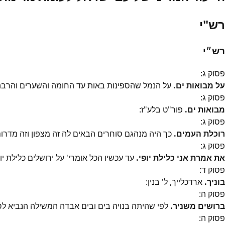
רש"י
רש״י
פסוק
ג
:
על מבואות ים.
על הנמל שהספינות באות עד החומה והשערים והרבה כרכ
פסוק
ג
:
מבואות ים.
פור"ט בלע"ז:
פסוק
ג
:
רוכלת העמים.
כך היה מנהגם סוחרים הבאים לה זה מצפון וזה מדרום ל
פסוק
ג
:
את אמרת אני כלילת יופי.
עד עכשיו הכל אומרי' על ירושלים כלילת יו
פסוק
ד
:
בוניך.
ארדכלייך, ל' בנין:
פסוק
ה
:
ברושים משניר.
לפי שהיתה בנויה בים ובים אבדה המשילה הנביא ל
פסוק
ה
: