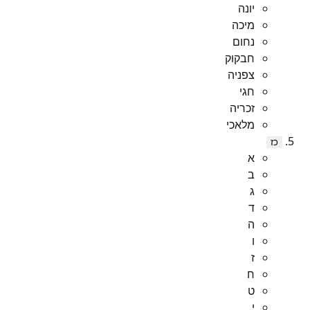
יונה
מיכה
נחום
חבקוק
צפניה
חגי
זכריה
מלאכי
כז
א
ב
ג
ד
ה
ו
ז
ח
ט
י