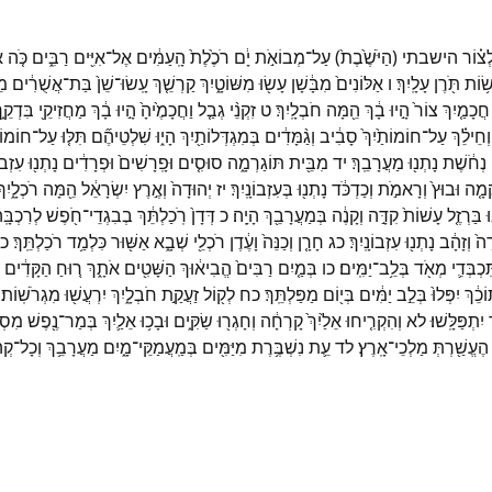
ְצ֗וֹר
הישבתי
(
הַיֹּשֶׁ֙בֶת֙
)
עַל־
מְבוֹאֹ֣ת
יָ֔ם
רֹכֶ֙לֶת֙
הָֽעַמִּ֔ים
אֶל־
אִיִּ֖ים
רַבִּ֑ים
כֹּ֤ה
א
ׂ֥וֹת
תֹּ֖רֶן
עָלָֽיִךְ׃
ו
אַלּוֹנִים֙
מִבָּ֔שָׁן
עָשׂ֖וּ
מִשּׁוֹטָ֑יִךְ
קַרְשֵׁ֤ךְ
עָֽשׂוּ־
שֵׁן֙
בַּת־
אֲשֻׁרִ֔ים
מֵא
חֲכָמַ֤יִךְ
צוֹר֙
הָ֣יוּ
בָ֔ךְ
הֵ֖מָּה
חֹבְלָֽיִךְ׃
ט
זִקְנֵ֨י
גְבַ֤ל
וַחֲכָמֶ֙יהָ֙
הָ֣יוּ
בָ֔ךְ
מַחֲזִיקֵ֖י
בִּדְקֵ֑ך
וְחֵילֵ֗ךְ
עַל־
חוֹמוֹתַ֙יִךְ֙
סָבִ֔יב
וְגַ֨מָּדִ֔ים
בְּמִגְדְּלוֹתַ֖יִךְ
הָי֑וּ
שִׁלְטֵיהֶ֞ם
תִּלּ֤וּ
עַל־
חוֹמוֹתַ
נְחֹ֔שֶׁת
נָתְנ֖וּ
מַעֲרָבֵֽךְ׃
יד
מִבֵּ֖ית
תּוֹגַרְמָ֑ה
סוּסִ֤ים
וּפָֽרָשִׁים֙
וּפְרָדִ֔ים
נָתְנ֖וּ
עִזְבוֹנ
ְמָ֤ה
וּבוּץ֙
וְרָאמֹ֣ת
וְכַדְכֹּ֔ד
נָתְנ֖וּ
בְּעִזְבוֹנָֽיִךְ׃
יז
יְהוּדָה֙
וְאֶ֣רֶץ
יִשְׂרָאֵ֔ל
הֵ֖מָּה
רֹכְלָ֑יִךְ
ּ
בַּרְזֶ֤ל
עָשׁוֹת֙
קִדָּ֣ה
וְקָנֶ֔ה
בְּמַעֲרָבֵ֖ךְ
הָיָֽה׃
כ
דְּדָן֙
רֹֽכַלְתֵּ֔ךְ
בְבִגְדֵי־
חֹ֖פֶשׁ
לְרִכְבָּֽה
ָה֙
וְזָהָ֔ב
נָתְנ֖וּ
עִזְבוֹנָֽיִךְ׃
כג
חָרָ֤ן
וְכַנֵּה֙
וָעֶ֔דֶן
רֹכְלֵ֖י
שְׁבָ֑א
אַשּׁ֖וּר
כִּלְמַ֥ד
רֹכַלְתֵּֽךְ׃
כ
תִּכְבְּדִ֛י
מְאֹ֖ד
בְּלֵ֥ב־
יַמִּֽים׃
כו
בְּמַ֤יִם
רַבִּים֙
הֱבִיא֔וּךְ
הַשָּׁטִ֖ים
אֹתָ֑ךְ
ר֚וּחַ
הַקָּדִ֔ים
ֹכֵ֔ךְ
יִפְּלוּ֙
בְּלֵ֣ב
יַמִּ֔ים
בְּי֖וֹם
מַפַּלְתֵּֽךְ׃
כח
לְק֖וֹל
זַעֲקַ֣ת
חֹבְלָ֑יִךְ
יִרְעֲשׁ֖וּ
מִגְרֹשֽׁוֹת׃
יִתְפַּלָּֽשׁוּ׃
לא
וְהִקְרִ֤יחוּ
אֵלַ֙יִךְ֙
קָרְחָ֔ה
וְחָגְר֖וּ
שַׂקִּ֑ים
וּבָכ֥וּ
אֵלַ֛יִךְ
בְּמַר־
נֶ֖פֶשׁ
מִסְפ
הֶעֱשַׁ֖רְתְּ
מַלְכֵי־
אָֽרֶץ׃
לד
עֵ֛ת
נִשְׁבֶּ֥רֶת
מִיַּמִּ֖ים
בְּמַֽעֲמַקֵּי־
מָ֑יִם
מַעֲרָבֵ֥ךְ
וְכָל־
קְה