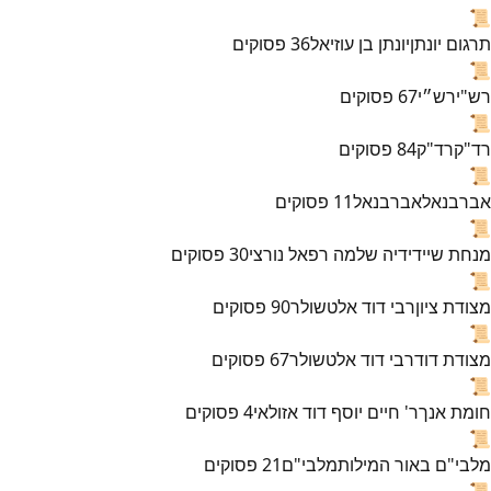
📜
תרגום יונתן
יונתן בן עוזיאל
36
פסוקים
📜
רש"י
רש״י
67
פסוקים
📜
רד"ק
רד"ק
84
פסוקים
📜
אברבנאל
אברבנאל
11
פסוקים
📜
מנחת שי
ידידיה שלמה רפאל נורצי
30
פסוקים
📜
מצודת ציון
רבי דוד אלטשולר
90
פסוקים
📜
מצודת דוד
רבי דוד אלטשולר
67
פסוקים
📜
חומת אנך
ר' חיים יוסף דוד אזולאי
4
פסוקים
📜
מלבי"ם באור המילות
מלבי"ם
21
פסוקים
📜