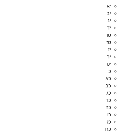
יא
יב
יג
יד
טו
טז
יז
יח
יט
כ
כא
כב
כג
כד
כה
כו
כז
כח