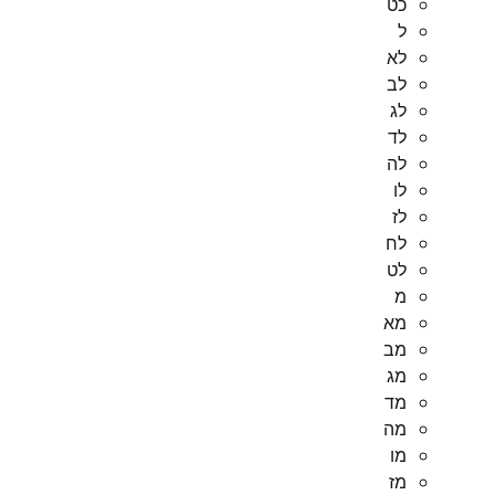
כט
ל
לא
לב
לג
לד
לה
לו
לז
לח
לט
מ
מא
מב
מג
מד
מה
מו
מז