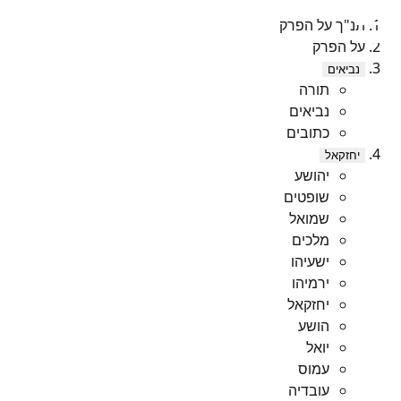
תנ"ך על הפרק
על הפרק
נביאים
תורה
נביאים
כתובים
יחזקאל
יהושע
שופטים
שמואל
מלכים
ישעיהו
ירמיהו
יחזקאל
הושע
יואל
עמוס
עובדיה