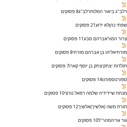
📜
רלב"ג ביאור המלות
רלב"ג
8
פסוקים
📜
שפתי כהן
לא ידוע
21
פסוקים
📜
צרור המור
אברהם סבע
11
פסוקים
📜
מזרחי
אליהו בן אברהם מזרחי
8
פסוקים
📜
תולדות יצחק
יצחק בן יוסף קארו
7
פסוקים
📜
ספורנו
ספורנו
14
פסוקים
📜
מנחת שי
ידידיה שלמה רפאל נורצי
10
פסוקים
📜
תורת משה (אלשיך)
אלשיך
12
פסוקים
📜
גור אריה
מהר"ל
10
פסוקים
📜