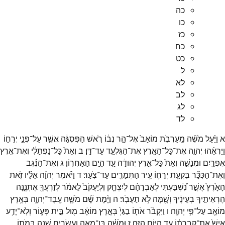
כה
כו
כז
כח
כט
ל
לא
לב
לג
לד
א
וַיַּ֨עַל
מֹשֶׁ֜ה
מֵֽעַרְבֹ֤ת
מוֹאָב֙
אֶל־
הַ֣ר
נְב֔וֹ
רֹ֚אשׁ
הַפִּסְגָּ֔ה
אֲשֶׁ֖ר
עַל־
פְּנֵ֣י
יְרֵח֑וֹ
וַיַּרְאֵ֨הוּ
יְהוָ֧ה
אֶת־
כָּל־
הָאָ֛רֶץ
אֶת־
הַגִּלְעָ֖ד
עַד־
דָּֽן׃
ב
וְאֵת֙
כָּל־
נַפְתָּלִ֔י
וְאֶת־
אֶ֥רֶץ
אֶפְרַ֖יִם
וּמְנַשֶּׁ֑ה
וְאֵת֙
כָּל־
אֶ֣רֶץ
יְהוּדָ֔ה
עַ֖ד
הַיָּ֥ם
הָאַחֲרֽוֹן׃
ג
וְאֶת־
הַנֶּ֗גֶב
וְֽאֶת־
הַכִּכָּ֞ר
בִּקְעַ֧ת
יְרֵח֛וֹ
עִ֥יר
הַתְּמָרִ֖ים
עַד־
צֹֽעַר׃
ד
וַיֹּ֨אמֶר
יְהוָ֜ה
אֵלָ֗יו
זֹ֤את
הָאָ֙רֶץ֙
אֲשֶׁ֣ר
נִ֠שְׁבַּעְתִּי
לְאַבְרָהָ֨ם
לְיִצְחָ֤ק
וּֽלְיַעֲקֹב֙
לֵאמֹ֔ר
לְזַרְעֲךָ֖
אֶתְּנֶ֑נָּה
הֶרְאִיתִ֣יךָ
בְעֵינֶ֔יךָ
וְשָׁ֖מָּה
לֹ֥א
תַעֲבֹֽר׃
ה
וַיָּ֨מָת
שָׁ֜ם
מֹשֶׁ֧ה
עֶֽבֶד־
יְהוָ֛ה
בְּאֶ֥רֶץ
מוֹאָ֖ב
עַל־
פִּ֥י
יְהוָֽה׃
ו
וַיִּקְבֹּ֨ר
אֹת֤וֹ
בַגַּיְ֙
בְּאֶ֣רֶץ
מוֹאָ֔ב
מ֖וּל
בֵּ֣ית
פְּע֑וֹר
וְלֹֽא־
יָדַ֥ע
אִישׁ֙
אֶת־
קְבֻ֣רָת֔וֹ
עַ֖ד
הַיּ֥וֹם
הַזֶּֽה׃
ז
וּמֹשֶׁ֗ה
בֶּן־
מֵאָ֧ה
וְעֶשְׂרִ֛ים
שָׁנָ֖ה
בְּמֹת֑וֹ