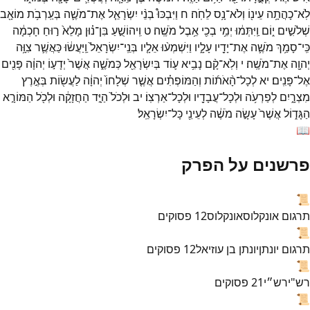
לֹֽא־
כָהֲתָ֥ה
עֵינ֖וֹ
וְלֹא־
נָ֥ס
לֵחֹֽה׃
ח
וַיִּבְכּוּ֩
בְנֵ֨י
יִשְׂרָאֵ֧ל
אֶת־
מֹשֶׁ֛ה
בְּעַֽרְבֹ֥ת
מוֹאָ֖ב
שְׁלֹשִׁ֣ים
י֑וֹם
וַֽיִּתְּמ֔וּ
יְמֵ֥י
בְכִ֖י
אֵ֥בֶל
מֹשֶֽׁה׃
ט
וִֽיהוֹשֻׁ֣עַ
בִּן־
נ֗וּן
מָלֵא֙
ר֣וּחַ
חָכְמָ֔ה
כִּֽי־
סָמַ֥ךְ
מֹשֶׁ֛ה
אֶת־
יָדָ֖יו
עָלָ֑יו
וַיִּשְׁמְע֨וּ
אֵלָ֤יו
בְּנֵֽי־
יִשְׂרָאֵל֙
וַֽיַּעֲשׂ֔וּ
כַּאֲשֶׁ֛ר
צִוָּ֥ה
יְהוָ֖ה
אֶת־
מֹשֶֽׁה׃
י
וְלֹֽא־
קָ֨ם
נָבִ֥יא
ע֛וֹד
בְּיִשְׂרָאֵ֖ל
כְּמֹשֶׁ֑ה
אֲשֶׁר֙
יְדָע֣וֹ
יְהוָ֔ה
פָּנִ֖ים
אֶל־
פָּנִֽים׃
יא
לְכָל־
הָ֨אֹת֜וֹת
וְהַמּוֹפְתִ֗ים
אֲשֶׁ֤ר
שְׁלָחוֹ֙
יְהוָ֔ה
לַעֲשׂ֖וֹת
בְּאֶ֣רֶץ
מִצְרָ֑יִם
לְפַרְעֹ֥ה
וּלְכָל־
עֲבָדָ֖יו
וּלְכָל־
אַרְצֽוֹ׃
יב
וּלְכֹל֙
הַיָּ֣ד
הַחֲזָקָ֔ה
וּלְכֹ֖ל
הַמּוֹרָ֣א
הַגָּד֑וֹל
אֲשֶׁר֙
עָשָׂ֣ה
מֹשֶׁ֔ה
לְעֵינֵ֖י
כָּל־
יִשְׂרָאֵֽל׃
📖
פרשנים על הפרק
📜
תרגום אונקלוס
אונקלוס
12
פסוקים
📜
תרגום יונתן
יונתן בן עוזיאל
12
פסוקים
📜
רש"י
רש״י
21
פסוקים
📜