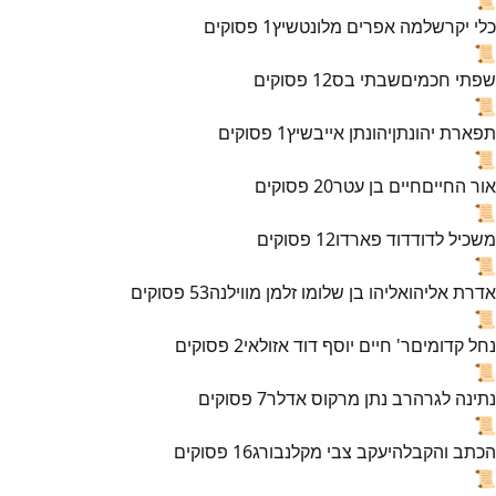
כלי יקר
שלמה אפרים מלונטשיץ
1
פסוקים
📜
שפתי חכמים
שבתי בס
12
פסוקים
📜
תפארת יהונתן
יהונתן אייבשיץ
1
פסוקים
📜
אור החיים
חיים בן עטר
20
פסוקים
📜
משכיל לדוד
דוד פארדו
12
פסוקים
📜
אדרת אליהו
אליהו בן שלומו זלמן מווילנה
53
פסוקים
📜
נחל קדומים
ר' חיים יוסף דוד אזולאי
2
פסוקים
📜
נתינה לגר
הרב נתן מרקוס אדלר
7
פסוקים
📜
הכתב והקבלה
יעקב צבי מקלנבורג
16
פסוקים
📜