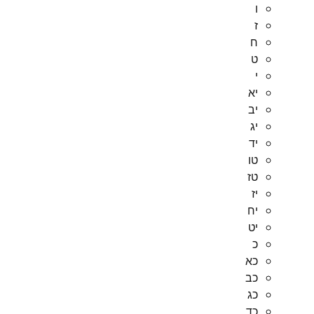
ו
ז
ח
ט
י
יא
יב
יג
יד
טו
טז
יז
יח
יט
כ
כא
כב
כג
כד