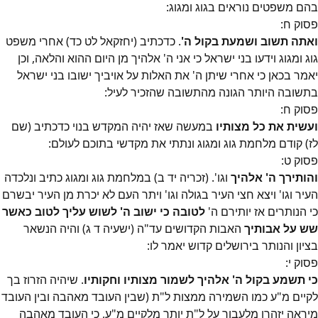
בהם משפטים נוראים בגוג ומגוג:
פסוק
ח
:
ואתה תשוב ושמעת בקול ה'
. כדכתיב (יחזקאל לט כד) אחרי משפט
גוג ומגוג וידעו בני ישראל כי אני ה' אלהיך מן היום ההוא והלאה, וכן
יאמר בכאן כי אחרי שיתן ה' את האלות על אויביך ישובו בני ישראל
בתשובה היותר הגונה מהתשובה שהזכיר לעיל:
פסוק
ח
:
ועשית את כל מצותיו
במעשה שאז יהיה המקדש בנוי כדכתיב (שם
לז) קודם מלחמת גוג ומגוג ונתתי את מקדשי בתוכם לעולם:
פסוק
ט
:
והותירך ה' אלהיך
וגו'. (זכריה יד ב) במלחמת גוג ומגוג כתיב ונלכדה
העיר וגו' ויצא חצי העיר בגולה וגו' ויתר העם לא יכרת מן העיר יבשרם
כי הנותרים אז יותירם ה'
לטובה כי ישוב ה' לשוש עליך לטוב כאשר
שש על אבותיך
האבות הקדושים עד"ה (ישעיה ד ג) והיה הנשאר
בציון והנותר בירושלים קדוש יאמר לו:
פסוק
י
:
כי תשמע בקול ה' אלהיך לשמור מצותיו וחקותיו
. שיהיה הזרוז בך
לקיים מ"ע כמו השמירה ממצות ל"ת (שבין העובד מאהבה ובין העובד
מיראה יזהרו מלעבור על ל"ת יותר מלקיים מ"ע, כי העובד מאהבה