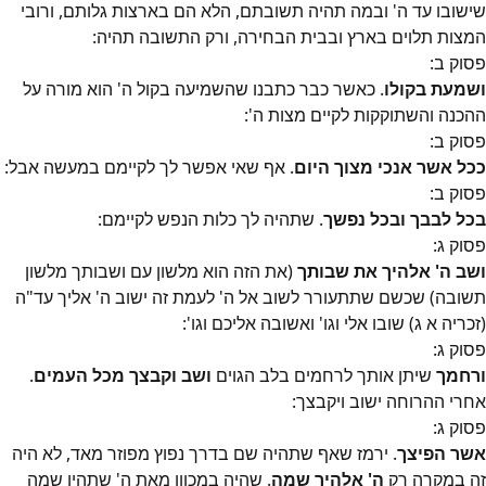
שישובו עד ה' ובמה תהיה תשובתם, הלא הם בארצות גלותם, ורובי
המצות תלוים בארץ ובבית הבחירה, ורק התשובה תהיה:
פסוק
ב
:
ושמעת בקולו
. כאשר כבר כתבנו שהשמיעה בקול ה' הוא מורה על
ההכנה והשתוקקות לקיים מצות ה':
פסוק
ב
:
ככל אשר אנכי מצוך היום
. אף שאי אפשר לך לקיימם במעשה אבל:
פסוק
ב
:
בכל לבבך ובכל נפשך
. שתהיה לך כלות הנפש לקיימם:
פסוק
ג
:
ושב ה' אלהיך את שבותך
(את הזה הוא מלשון עם ושבותך מלשון
תשובה) שכשם שתתעורר לשוב אל ה' לעמת זה ישוב ה' אליך עד"ה
(זכריה א ג) שובו אלי וגו' ואשובה אליכם וגו':
פסוק
ג
:
ורחמך
שיתן אותך לרחמים בלב הגוים
ושב וקבצך מכל העמים
.
אחרי ההרוחה ישוב ויקבצך:
פסוק
ג
:
אשר הפיצך
. ירמז שאף שתהיה שם בדרך נפוץ מפוזר מאד, לא היה
זה במקרה רק
ה' אלהיך שמה
. שהיה במכוון מאת ה' שתהיו שמה