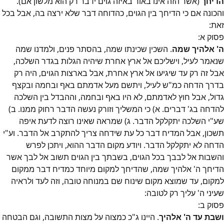
הדיחך
(אשר הזה אינו באור באיזה גוים ידבר רק הוא מלשון אם).
והכונה אם כי הדיחך בין הגוים, כהדוחה דבר שלא ירצה בה, אבל בכל
זאת:
פסוק
א
:
ה' אלהיך שמה
. השכין שכינתו שמה, בהסתר פנים, ולמדנו שמה
שנאמר לעיל, וישליכם אל ארץ אחרת שיהיה הגלות בגדר השלכה,
אבל זה רק עד שיגיעו אל ארץ אחרת, אבל בארצות הגוים, היה רק
בדרך הדחה כמ"ש לעיל, ויתשם מעל אדמתם באף ובחמה ובקצף
גדול, אבל חוץ לאדמתם, לא היו באף ובחמה, וההבדל בין השלכה
להדחה בג' דברים. א) כי המשליך וזורק נעשה הדבר רחוק ממנו. ב)
שע"י השלכה יתקלקל הדבר. ג) שמראה שאינו רוצה לדעת איפה
תשכון, אבל המדיח דבר כל עת שידחה צריך להתקרב אל הדבר. וע"י
הדחה לא יתקלקל הדבר. ויודע מקום הדבר ההוא, ויתכן לפרש
והשבות אל לבבך בכל הגוים, בשבתך בין הגוים תשוב אל לבך אשר
הדיחך ה' אלהיך שמה, שהדיחך למקום מיוחד כמדיח דבר ממקום
למקום, עד שמוצא מקום שינוח שם במנוחה טובה, וזה לעד ולראיה
שעיני ה' עליך רק לטובה:
פסוק
ב
:
ושבת עד ה' אלהיך
. היינו ג"כ כמצוה על מצות התשובה, וגם הבטחה