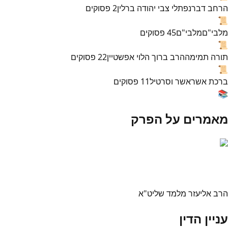
הרחב דבר
נפתלי צבי יהודה ברלין
2
פסוקים
📜
מלבי"ם
מלבי"ם
45
פסוקים
📜
תורה תמימה
הרב ברוך הלוי אפשטיין
22
פסוקים
📜
ברכת אשר
אשר וסרטיל
11
פסוקים
📚
מאמרים על הפרק
הרב אליעזר מלמד שליט"א
עניין הדין