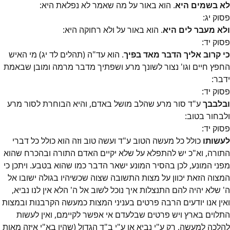
לא בשמים היא
. הוא באור על מה שאמר לא נפלאת היא:
פסוק
יג
:
ולא מעבר לים היא
. הוא באור על ולא רחוקה היא:
פסוק
יד
:
כי קרוב אליך הדבר מאד בפיך
. הוא עד"ה (תהלים לד יג) מי האיש
החפץ חיים וגו' נצור לשונך מרע ושפתיך מדבר מרמה ומובן שבאמת
ידבר:
פסוק
יד
:
ובלבבך
ע"ד סור מרע שהלב מושל באדם, והיא הבוחרת לסור מרע
ולבחור בטוב:
פסוק
יד
:
לעשותו
כולל כל מעשה הטוב ע"ד ועשה טוב וזה הוא כולל כל דברי
התורה, וא"כ יש להתפלא על שלא יקיים האדם התורה ובהכרח שהוא
מפני המונע, לכן בהסיר המונע ישאר הדבר כמו שהוא בטבע. ויתכן כי
המצוה הזאת יכוון על מצות התשובה שצוה שכשיהיו בגולה ישובו אל
ה' שלא יהיה להם התנצלות איך נוכל לשוב אל ה' הלא אין לנו נביא,
ואין אנו יודעים הרבה פרטים בעניני המצות כמעשה הקרבנות ובמצות
התלוים בארץ ויש פרטים שבלעדם אי אפשר לקיימם, ואין לעשות
להלכה למעשה, רק ע"י נביא או ע"י ב"ד הגדול (שהיו בא"י איזה מאות