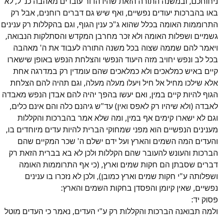
ניחוחכם, ובמשנה התורה הזאת שהיו הדור עובדים מאהבה כנ"ל, לא
באו בהברכות יעודים נפשיים, ואף שיש גם דברים רוחנים, אבל רק
התרוממות האומה בכלל שהוא ג"כ ענין הגוף, וגם בהקללות רק ענינים
גשמיים ושפלות האומה ולא זכר מחרבן המקדש והסתלקות הנבואה,
ויאמר להם שממה שצוה בכל משנה התורה לעבוד את ה' מאהבה
בכל לב ונפש יחויב מזה היעוד הנפשי והצלחת הנפש באופן שישארו
קיים באיש כמלאכים ולא כמלאכים שהם עומדין רק במדרגה אחת
אלא שילכו מחיל אל חיל ויעלו מעלה מעלה, וגם תהיה להם הצלחת
הגוף להיות קיים במין, ואם יעשו בהפך יהיה להם אבדן הנפש מאבדה
לאבדה (ולא שיהיו רק לאפס ואין) עד"ש גיהנם כלה והם אינם כלים,
וגם לא ישארו קימים אף במין, ומה שלא אמר בהברכות והקללות
מענינים הנפשיים הוא מפני שמחוקי הברית להיות עדים מיוחדים בו,
והעדים המה השמים והארץ ועל ידם ישלם ה' שכר המקיים שהם
הברכות והעונש להעובר שהם הקללות ולכן לא בא בברית הזאת רק
דברים שסבתן הם חקות שמים וארץ, (כי אף התרוממות האומה
ושפלותה ע"י חקות שמים וארץ כמובן), ולכן לא נזכרו בו ענינים
נפשיים, שאין קיומן והפסדן בחקות השמים והארץ:
פסוק
יד
:
ולמה תבואנה הברכות והקללות רק ע"י העדים, נאמר כי העדים מוטל