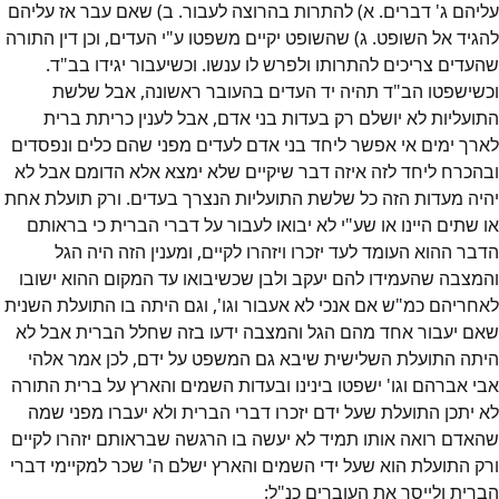
עליהם ג' דברים. א) להתרות בהרוצה לעבור. ב) שאם עבר אז עליהם
להגיד אל השופט. ג) שהשופט יקיים משפטו ע"י העדים, וכן דין התורה
שהעדים צריכים להתרותו ולפרש לו ענשו. וכשיעבור יגידו בב"ד.
וכשישפטו הב"ד תהיה יד העדים בהעובר ראשונה, אבל שלשת
התועליות לא יושלם רק בעדות בני אדם, אבל לענין כריתת ברית
לארך ימים אי אפשר ליחד בני אדם לעדים מפני שהם כלים ונפסדים
ובהכרח ליחד לזה איזה דבר שיקיים שלא ימצא אלא הדומם אבל לא
יהיה מעדות הזה כל שלשת התועליות הנצרך בעדים. ורק תועלת אחת
או שתים היינו או שע"י לא יבואו לעבור על דברי הברית כי בראותם
הדבר ההוא העומד לעד יזכרו ויזהרו לקיים, ומענין הזה היה הגל
והמצבה שהעמידו להם יעקב ולבן שכשיבואו עד המקום ההוא ישובו
לאחריהם כמ"ש אם אנכי לא אעבור וגו', וגם היתה בו התועלת השנית
שאם יעבור אחד מהם הגל והמצבה ידעו בזה שחלל הברית אבל לא
היתה התועלת השלישית שיבא גם המשפט על ידם, לכן אמר אלהי
אבי אברהם וגו' ישפטו בינינו ובעדות השמים והארץ על ברית התורה
לא יתכן התועלת שעל ידם יזכרו דברי הברית ולא יעברו מפני שמה
שהאדם רואה אותו תמיד לא יעשה בו הרגשה שבראותם יזהרו לקיים
ורק התועלת הוא שעל ידי השמים והארץ ישלם ה' שכר למקיימי דברי
הברית ולייסר את העוברים כנ"ל: