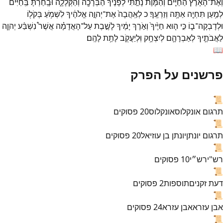
וְאֶת־
הָאָרֶץ֒
הַחַיִּ֤ים
וְהַמָּ֙וֶת֙
נָתַ֣תִּי
לְפָנֶ֔יךָ
הַבְּרָכָ֖ה
וְהַקְּלָלָ֑ה
וּבָֽחַרְתָּ֙
בַּֽחַיִּ֔ים
לְמַ֥עַן
תִּחְיֶ֖ה
אַתָּ֥ה
וְזַרְעֶֽךָ׃
כ
לְאַֽהֲבָה֙
אֶת־
יְהוָ֣ה
אֱלֹהֶ֔יךָ
לִשְׁמֹ֥עַ
בְּקֹל֖וֹ
וּלְדָבְקָה־
ב֑וֹ
כִּ֣י
ה֤וּא
חַיֶּ֙יךָ֙
וְאֹ֣רֶךְ
יָמֶ֔יךָ
לָשֶׁ֣בֶת
עַל־
הָאֲדָמָ֗ה
אֲשֶׁר֩
נִשְׁבַּ֨ע
יְהוָ֧ה
לַאֲבֹתֶ֛יךָ
לְאַבְרָהָ֛ם
לְיִצְחָ֥ק
וּֽלְיַעֲקֹ֖ב
לָתֵ֥ת
לָהֶֽם׃
📖
פרשנים על הפרק
📜
תרגום אונקלוס
אונקלוס
20
פסוקים
📜
תרגום יונתן
יונתן בן עוזיאל
20
פסוקים
📜
רש"י
רש״י
10
פסוקים
📜
דעת זקנים
תוספות
2
פסוקים
📜
אבן עזרא
אבן עזרא
24
פסוקים
📜