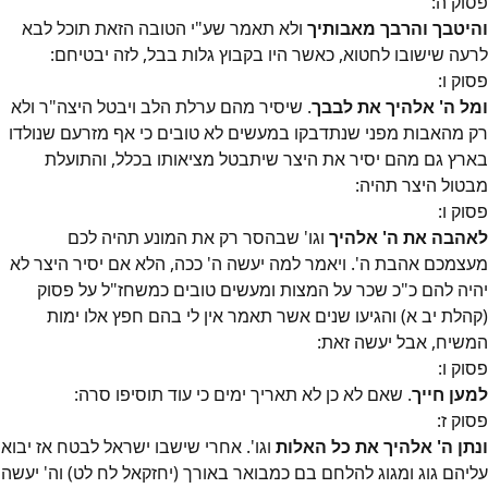
פסוק
ה
:
והיטבך והרבך מאבותיך
ולא תאמר שע"י הטובה הזאת תוכל לבא
לרעה שישובו לחטוא, כאשר היו בקבוץ גלות בבל, לזה יבטיחם:
פסוק
ו
:
ומל ה' אלהיך את לבבך
. שיסיר מהם ערלת הלב ויבטל היצה"ר ולא
רק מהאבות מפני שנתדבקו במעשים לא טובים כי אף מזרעם שנולדו
בארץ גם מהם יסיר את היצר שיתבטל מציאותו בכלל, והתועלת
מבטול היצר תהיה:
פסוק
ו
:
לאהבה את ה' אלהיך
וגו' שבהסר רק את המונע תהיה לכם
מעצמכם אהבת ה'. ויאמר למה יעשה ה' ככה, הלא אם יסיר היצר לא
יהיה להם כ"כ שכר על המצות ומעשים טובים כמשחז"ל על פסוק
(קהלת יב א) והגיעו שנים אשר תאמר אין לי בהם חפץ אלו ימות
המשיח, אבל יעשה זאת:
פסוק
ו
:
למען חייך
. שאם לא כן לא תאריך ימים כי עוד תוסיפו סרה:
פסוק
ז
:
ונתן ה' אלהיך את כל האלות
וגו'. אחרי שישבו ישראל לבטח אז יבוא
עליהם גוג ומגוג להלחם בם כמבואר באורך (יחזקאל לח לט) וה' יעשה