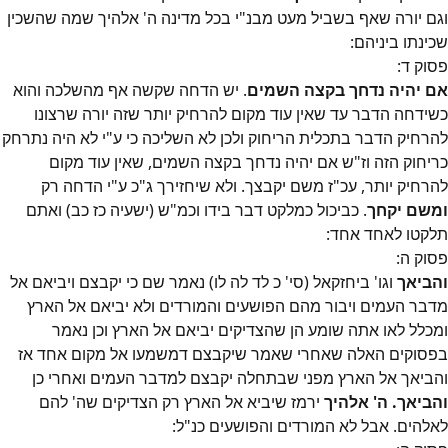
וגם יורה שאף בשביל מעט מבנ"י בכל מדינה ה' אלהיך שמה שהשכין
שכינתו ביניהם:
פסוק
ד
:
אם יהיה נדחך בקצה השמים
. יש הדחה שקשה אף מהשלכה והוא
כשידחה הדבר עד שאין עוד מקום להרחיק יותר שזה יורה שרצונו
להרחיק הדבר בתכלית הריחוק ולכן לא השליכה כי ע"י לא היה נתרחק
כריחוק הזה וז"ש אם יהיה נדחך בקצה השמים, שאין עוד מקום
להרחיק יותר, עכ"ז משם יקבצך. ולא שיחזירך ג"כ ע"י הדחה רק
ומשם יקחך
. כביכול כמלקט דבר בידו וכמ"ש (ישעיה כז כב) ואתם
תלקטו לאחד אחד:
פסוק
ה
:
והביאך
וגו' ביחזקאל (סי' כ לד לה לו) נאמר שם כי יקבצם ויביאם אל
מדבר העמים ויבור מהם הפושעים והמורדים ולא יביאם אל הארץ
ומכלל לאו אתה שומע הן שהצדיקים יביאם אל הארץ וכן נאמר
בפסוקים האלה שאחרי שאמר שיקבצם דמשמעו אל מקום אחד אז
והביאך אל הארץ מפני שבתחלה יקבצם למדבר העמים ואחרי כן
והביאך. ה' אלהיך
ירמז שיביא אל הארץ רק הצדיקים שה' להם
לאלהים. אבל לא המורדים והפושעים כנ"ל: