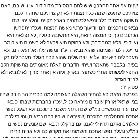
שנים אף אחר החרבן) שיש להם המסורת מדור דור, ע"ז ישיבם, האם
צויתיכם שתעשו שמה כל המצות הלא רק צויתיכם שתהיה לכם
תשוקה אמתית בלב ונפש לכשתהיה בארץ תקיימו והלא יהיו שם
נביאים וחכמים והם יודיעוך פרטי מעשה המצות, ועפ"ז יתפרשו
הכתובים כך, כי המצוה הזאת, היא התשובה בגולה, לא נפלאת היא
(ע"ד כי יפלא ממך דבר) ולא רחוקה היא ויבאר לא בשמים היא לומר
מי יעלה לנו השמימה שהוא נביא ה' ע"ד ומשה עלה אל האלהים, ולא
מעבר לים היא יכוון על א"י וירושלים שהוא לבני הגולה מעבר לים רק
בפיך ובלבבך שתאמר ושיהיו הדברים האלה מאומתים מתשוקת הלב
החפץ
לעשותו
אחרי כשתהיו בארץ, ולזה אין אתה צריך לא לנביא ולא
לב"ד הגדול:
פסוק
יד
:
בפרשה הזאת בא להתיר השאלה העצומה למה בברית הר חורב שהיו
בני ישראל אז רק עובדים מיראה כנ"ל, עכ"ז בהברכות שבתו"כ באו
שם יעודים נפשיים כמ"ש שם ונתתי משכני בתוככם ולא תגעל נפשי
אתכם והתהלכתי בתוככם (שפירשנו שיהיו בהם נביאים) והייתי לכם
לאלהים ואתם תהיו לי לעם, וגם בהקללות באו שם עונשים נפשיים
כמ"ש וגעלה נפשי אתכם והשמותי את מקדשיכם ולא אריח בריח