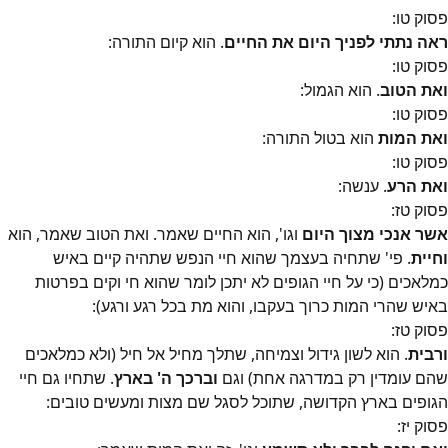
פסוק
טו
:
ראה נתתי לפניך היום את החיים
. הוא קיום התורה:
פסוק
טו
:
ואת הטוב
. הוא הגמול:
פסוק
טו
:
ואת המות
הוא בטול התורה:
פסוק
טו
:
ואת הרע
. ענשה:
פסוק
טז
:
אשר אנכי מצוך היום
וגו', הוא החיים שאמר. ואת הטוב שאמר, הוא
וחיית
. פי' שתחיה בעצמך שהוא חיי הנפש שתהיה קיים באיש
כמלאכים (כי על חיי הגופים לא יתכן לומר שהוא חי וקים בפרטות
באיש שהרי המות כרוך בעקבו, והוא מת בכל רגע ורגע):
פסוק
טז
:
ורבית
. הוא לשון גידול וצמיחה, שתלך מחיל אל חיל (ולא כמלאכים
שהם עומדין רק במדרגה אחת) וגם
וברכך ה' בארץ
. שתחיו גם חיי
הגופים בארץ הקדושה, שתוכל לסגל שם מצות ומעשים טובים:
פסוק
יז
: