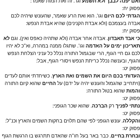
ואם יפנה לבבך ולא תשמע
וגו'. זה ואת המות שאמר:
פסוק
יח
:
הגדתי לכם היום
וגו'. הוא ואת הרע שאמר, שהעונש שיהיה לכם
אבדה בעצמכם (ולא אבדת הקנינים) שהיא אבדת הנפש:
פסוק
יח
:
כי אבד תאבדון
. אבדה אחר אבדה (ולא שתהיה כאפס ואין). וגם
לא
תאריכון ימים על האדמה
וגו'. שתגלו ממנה במהרה, וא"כ לא יהיו
לכם גם חיי הגוף, הרי שבגמול התורה נכלל כל עניני הצלחת הנפש
והגוף, ובענשה נכלל כריתת הנפש ויסורי הגוף, אבל:
פסוק
יט
:
העדותי בכם היום את השמים ואת הארץ
. כשיחדתי אותם לעדים
(ויתחייב שהגמול והעונש יהיה על ידם) על
החיים
שהוא קיום התורה
והמות
שהוא בטול התורה:
פסוק
יט
:
נתתי לפניך
רק
הברכה
. שהוא שכר הגופני:
פסוק
יט
:
והקללה
. עונש הגופני לפי שהם תלוים בחקות השמים והארץ וכנ"ל:
פסוק
יט
:
ובחרת בחיים
. כבר באר בעל חו"ה שהאדם תתרגש בו הרגשת הגוף