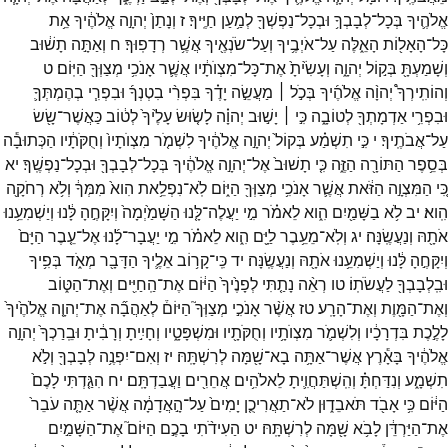
אֱלֹהֶ֛יךָ
בְּכָל־
לְבָבְךָ֥
וּבְכָל־
נַפְשְׁךָ֖
לְמַ֥עַן
חַיֶּֽיךָ׃
ז
וְנָתַן֙
יְהוָ֣ה
אֱלֹהֶ֔יךָ
אֵ֥ת
כָּל־
הָאָל֖וֹת
הָאֵ֑לֶּה
עַל־
אֹיְבֶ֥יךָ
וְעַל־
שֹׂנְאֶ֖יךָ
אֲשֶׁ֥ר
רְדָפֽוּךָ׃
ח
וְאַתָּ֣ה
תָשׁ֔וּב
וְשָׁמַעְתָּ֖
בְּק֣וֹל
יְהוָ֑ה
וְעָשִׂ֙יתָ֙
אֶת־
כָּל־
מִצְוֺתָ֔יו
אֲשֶׁ֛ר
אָנֹכִ֥י
מְצַוְּךָ֖
הַיּֽוֹם׃
ט
וְהוֹתִֽירְךָ֩
יְהוָ֨ה
אֱלֹהֶ֜יךָ
בְּכֹ֣ל ׀
מַעֲשֵׂ֣ה
יָדֶ֗ךָ
בִּפְרִ֨י
בִטְנְךָ֜
וּבִפְרִ֧י
בְהֶמְתְּךָ֛
וּבִפְרִ֥י
אַדְמָתְךָ֖
לְטוֹבָ֑ה
כִּ֣י ׀
יָשׁ֣וּב
יְהוָ֗ה
לָשׂ֤וּשׂ
עָלֶ֙יךָ֙
לְט֔וֹב
כַּאֲשֶׁר־
שָׂ֖שׂ
עַל־
אֲבֹתֶֽיךָ׃
י
כִּ֣י
תִשְׁמַ֗ע
בְּקוֹל֙
יְהוָ֣ה
אֱלֹהֶ֔יךָ
לִשְׁמֹ֤ר
מִצְוֺתָיו֙
וְחֻקֹּתָ֔יו
הַכְּתוּבָ֕ה
בְּסֵ֥פֶר
הַתּוֹרָ֖ה
הַזֶּ֑ה
כִּ֤י
תָשׁוּב֙
אֶל־
יְהוָ֣ה
אֱלֹהֶ֔יךָ
בְּכָל־
לְבָבְךָ֖
וּבְכָל־
נַפְשֶֽׁךָ׃
יא
כִּ֚י
הַמִּצְוָ֣ה
הַזֹּ֔את
אֲשֶׁ֛ר
אָנֹכִ֥י
מְצַוְּךָ֖
הַיּ֑וֹם
לֹֽא־
נִפְלֵ֥את
הִוא֙
מִמְּךָ֔
וְלֹ֥א
רְחֹקָ֖ה
הִֽוא׃
יב
לֹ֥א
בַשָּׁמַ֖יִם
הִ֑וא
לֵאמֹ֗ר
מִ֣י
יַעֲלֶה־
לָּ֤נוּ
הַשָּׁמַ֙יְמָה֙
וְיִקָּחֶ֣הָ
לָּ֔נוּ
וְיַשְׁמִעֵ֥נוּ
אֹתָ֖הּ
וְנַעֲשֶֽׂנָּה׃
יג
וְלֹֽא־
מֵעֵ֥בֶר
לַיָּ֖ם
הִ֑וא
לֵאמֹ֗ר
מִ֣י
יַעֲבָר־
לָ֜נוּ
אֶל־
עֵ֤בֶר
הַיָּם֙
וְיִקָּחֶ֣הָ
לָּ֔נוּ
וְיַשְׁמִעֵ֥נוּ
אֹתָ֖הּ
וְנַעֲשֶֽׂנָּה׃
יד
כִּֽי־
קָר֥וֹב
אֵלֶ֛יךָ
הַדָּבָ֖ר
מְאֹ֑ד
בְּפִ֥יךָ
וּבִֽלְבָבְךָ֖
לַעֲשֹׂתֽוֹ׃
טו
רְאֵ֨ה
נָתַ֤תִּי
לְפָנֶ֙יךָ֙
הַיּ֔וֹם
אֶת־
הַֽחַיִּ֖ים
וְאֶת־
הַטּ֑וֹב
וְאֶת־
הַמָּ֖וֶת
וְאֶת־
הָרָֽע׃
טז
אֲשֶׁ֨ר
אָנֹכִ֣י
מְצַוְּךָ֮
הַיּוֹם֒
לְאַהֲבָ֞ה
אֶת־
יְהוָ֤ה
אֱלֹהֶ֙יךָ֙
לָלֶ֣כֶת
בִּדְרָכָ֔יו
וְלִשְׁמֹ֛ר
מִצְוֺתָ֥יו
וְחֻקֹּתָ֖יו
וּמִשְׁפָּטָ֑יו
וְחָיִ֣יתָ
וְרָבִ֔יתָ
וּבֵֽרַכְךָ֙
יְהוָ֣ה
אֱלֹהֶ֔יךָ
בָּאָ֕רֶץ
אֲשֶׁר־
אַתָּ֥ה
בָא־
שָׁ֖מָּה
לְרִשְׁתָּֽהּ׃
יז
וְאִם־
יִפְנֶ֥ה
לְבָבְךָ֖
וְלֹ֣א
תִשְׁמָ֑ע
וְנִדַּחְתָּ֗
וְהִֽשְׁתַּחֲוִ֛יתָ
לֵאלֹהִ֥ים
אֲחֵרִ֖ים
וַעֲבַדְתָּֽם׃
יח
הִגַּ֤דְתִּי
לָכֶם֙
הַיּ֔וֹם
כִּ֥י
אָבֹ֖ד
תֹּאבֵד֑וּן
לֹא־
תַאֲרִיכֻ֤ן
יָמִים֙
עַל־
הָ֣אֲדָמָ֔ה
אֲשֶׁ֨ר
אַתָּ֤ה
עֹבֵר֙
אֶת־
הַיַּרְדֵּ֔ן
לָבֹ֥א
שָׁ֖מָּה
לְרִשְׁתָּֽהּ׃
יט
הַעִידֹ֨תִי
בָכֶ֣ם
הַיּוֹם֮
אֶת־
הַשָּׁמַ֣יִם