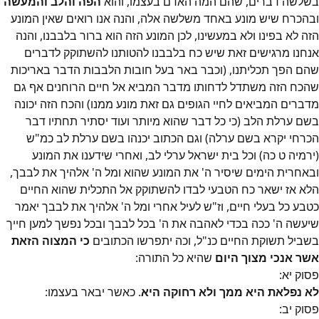
בשלשה דברים, שהם המה האדם בעצמו, והוא
הפה והלב והמעשה
ובהכרח שיש מונע באחד משלשה אלה, והנה אנו רואים שאין המונע
הזה לא בפינו ולא במעשינו, לכן המונע הזה הוא ברור בלבבנו, והנה
אנחנו מרגישים זאת שיש כח בלבבנו להטותנו להשתוקק לדברים
שהם הפך תכליתנו, (וכבר באר בעל חובות הלבבות הדבר באריכות
שהכח הזה משתדל לדחותו מדבר המביא אל חיים הרוחנים אף גם
מדברים המביאים לחיי הגופים גם זאת מונע ממנו) והכח הזה יכונה
בשם ערלת הלב (כי כל דבר שהוא מיותר ועוד יסתיר תחתיו דבר
הכרחי יקרא בשם ערלה) וגם הכתוב יכנהו בשם ערלת לב כמ"ש
(ירמיה ט כה) וכל בית ישראל ערלי לב, ואחרי שידענו את המונע
ובאחרית הימים שיסיר ה' את המונע שהוא ומל ה' אלהיך את לבבך,
הלא אז ישאר כח הטבעי לבדו להשתוקק אל התכלית שהוא החיים
כטבע כל בעלי חיים, וז"ש לעיל אחרי ומל ה' אלהיך את לבבך יאמר
שיעשה ה' ככה בכדי לאהבה את ה' בכל לבבך ובכל נפשך למען חייך
בשביל תשוקת החיים כנ"ל, וכה יתפרשו הכתובים
כי המצוה הזאת
אשר אנכי מצוך היום
שהיא כל התורה:
פסוק
יא
:
לא נפלאת היא ממך ולא רחוקה היא
. כאשר יבאר בעצמו:
פסוק
יב
: