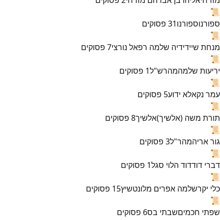
📜
ספורנו
ספורנו
31
פסוקים
📜
מנחת שי
ידידיה שלמה רפאל נורצי
7
פסוקים
📜
יריעות שלמה
מהרש"ל
1
פסוקים
📜
עמר נקא
לא ידוע
5
פסוקים
📜
תורת משה (אלשיך)
אלשיך
8
פסוקים
📜
גור אריה
מהר"ל
3
פסוקים
📜
דברי דוד
דוד הלוי סגל
1
פסוקים
📜
כלי יקר
שלמה אפרים מלונטשיץ
15
פסוקים
📜
שפתי חכמים
שבתי בס
6
פסוקים