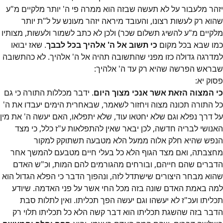
יזהר מלעבור על לא תעשה שבזה הוא ממרה פי ה' יותר מלקיים מ"ע
שהוא רק לעשות רצונו, והעובד מיראה יזהר מעונש על ל"ת יותר
מלקיים מ"ע להשיג תשלום שכר) ולכן לא כתב לשמור ולעשות, מצותיו
כמו שבא בכל מקום
כי תשוב אל ה' אלהיך בכל לבבך
. שאז יבואו
למדרגה גדולה כזו מפני שהתשובה תהיה אל ה' אלהיך. לא כהתשובה
שבראש הפרשה שהיא רק עד ה' אלהיך:
פסוק
יא
:
כי המצוה הזאת אשר אנכי מצוך היום
. ידבר מכללות התורה כי גם
כל התורה תכונה מצוה ויחזור לשאמר, שבאחרית הימים יעבדו את ה'
על דרך נפלא וגם שלא יחטאו עוד, שלא יתפלאו, האם יעשה ה' את מין
האנושי לבריה חדשה, לכן יבאר שאין להתפלאות ע"ז כלל, כי מצד
הנפש שהיא חלק אלוה ממעל הלא מטבעה תשתוקק למקור
מחצבתה, ואם מצד הגוף הלא כל בעלי חיים מטבעם להמשך אחר
הדברים שהם חייהם, ובורחים מהגורמים להם המות, וכ"ש האדם
שהוא מבחר היצורים שישתדל לזה, ונהפוך הדבר כי הפלא הגדול הוא
למה באמת האדם שונה בזה מכל החי אשר על פני האדמה. שיודע
תכליתו ועכ"ז לא יעשהו וגם יעשה הפך תכליתו. ואין לתלות סבת
הדבר בזה שהשגת תכליתו הוא דבר קשה הלא כל תכליתו תלוי רק