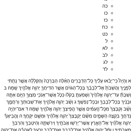
כה
כו
כז
כח
כט
ל
לא
לב
לג
לד
א
וְהָיָה֩
כִֽי־
יָבֹ֨אוּ
עָלֶ֜יךָ
כָּל־
הַדְּבָרִ֣ים
הָאֵ֗לֶּה
הַבְּרָכָה֙
וְהַקְּלָלָ֔ה
אֲשֶׁ֥ר
נָתַ֖תִּי
לְפָנֶ֑יךָ
וַהֲשֵׁבֹתָ֙
אֶל־
לְבָבֶ֔ךָ
בְּכָל־
הַגּוֹיִ֔ם
אֲשֶׁ֧ר
הִדִּיחֲךָ֛
יְהוָ֥ה
אֱלֹהֶ֖יךָ
שָֽׁמָּה׃
ב
וְשַׁבְתָּ֞
עַד־
יְהוָ֤ה
אֱלֹהֶ֙יךָ֙
וְשָׁמַעְתָּ֣
בְקֹל֔וֹ
כְּכֹ֛ל
אֲשֶׁר־
אָנֹכִ֥י
מְצַוְּךָ֖
הַיּ֑וֹם
אַתָּ֣ה
וּבָנֶ֔יךָ
בְּכָל־
לְבָבְךָ֖
וּבְכָל־
נַפְשֶֽׁךָ׃
ג
וְשָׁ֨ב
יְהוָ֧ה
אֱלֹהֶ֛יךָ
אֶת־
שְׁבוּתְךָ֖
וְרִחֲמֶ֑ךָ
וְשָׁ֗ב
וְקִבֶּצְךָ֙
מִכָּל־
הָ֣עַמִּ֔ים
אֲשֶׁ֧ר
הֱפִֽיצְךָ֛
יְהוָ֥ה
אֱלֹהֶ֖יךָ
שָֽׁמָּה׃
ד
אִם־
יִהְיֶ֥ה
נִֽדַּחֲךָ֖
בִּקְצֵ֣ה
הַשָּׁמָ֑יִם
מִשָּׁ֗ם
יְקַבֶּצְךָ֙
יְהוָ֣ה
אֱלֹהֶ֔יךָ
וּמִשָּׁ֖ם
יִקָּחֶֽךָ׃
ה
וֶהֱבִֽיאֲךָ֞
יְהוָ֣ה
אֱלֹהֶ֗יךָ
אֶל־
הָאָ֛רֶץ
אֲשֶׁר־
יָרְשׁ֥וּ
אֲבֹתֶ֖יךָ
וִֽירִשְׁתָּ֑הּ
וְהֵיטִֽבְךָ֥
וְהִרְבְּךָ֖
מֵאֲבֹתֶֽיךָ׃
ו
וּמָ֨ל
יְהוָ֧ה
אֱלֹהֶ֛יךָ
אֶת־
לְבָבְךָ֖
וְאֶת־
לְבַ֣ב
זַרְעֶ֑ךָ
לְאַהֲבָ֞ה
אֶת־
יְהוָ֧ה