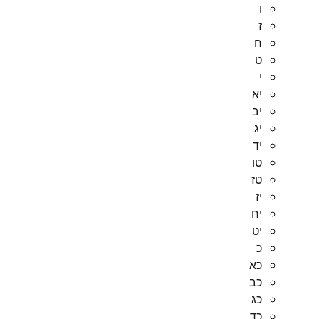
ו
ז
ח
ט
י
יא
יב
יג
יד
טו
טז
יז
יח
יט
כ
כא
כב
כג
כד