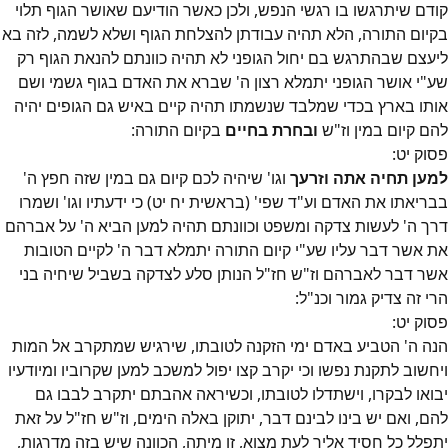
קודם שיתרגשו בו רגשי הנפש, ולכן כאשר הודיעם שאושר הגוף תלוי
בקיום התורה, הלא תהיה עבודתן להצלחת הגוף ושלא לשמה, לזה בא
ליעצם שבהתרגש בם יחול הגופני לא תהיה כוונתם להנאת הגוף רק
שע"י אושר הגופני יתמלא רצון ה' שברא את האדם בגוף גשמי ושם
אותו בארץ בכדי שמלבד שנשמתו תהיה קיים באיש גם הגופים יהיה
להם קיום במין וז"ש
ובחרת בחיים
בקיום התורה:
פסוק
יט
:
למען תחיה אתה וזרעך
וגו' שיהיה לכם קיום גם במין שזה חפץ ה'
בבריאתו את האדם וע"ד שפי' (בראשית יח יט) כי ידעתיו וגו' ושמרו
דרך ה' לעשות צדקה ומשפט וכוונתם תהיה למען הביא ה' על אברהם
את אשר דבר עליו שע"י קיום התורה יתמלא דבר ה' לקיים הטובות
אשר דבר לאברהם וז"ש חז"ל הנותן סלע לצדקה בשביל שיחיה בני
הרי זה צדיק גמור וכנ"ל:
פסוק
יט
:
הנה ה' הטביע באדם ימי הזקנה לטובתו, שירגיש שמתקרב אל המות
ויחשוב לתקנת נפשו וכי יקרב קצו יפול למשכב למען שקרוביו ומיודעיו
יבואו לבקרו, וישתדלו לטובתו, וכשיראה אהבתם יתקרב לבבו גם
להם, ואם יש בינו לבינם דבר, יתוקן באלה הימים, וז"ש חז"ל על זאת
יתפלל כל חסיד אליך לעת מצוא, זו מיתה, הכוונה שיש בזה מדרגות,