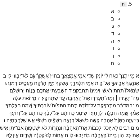
ח
א
ב
ג
ד
ה
ו
ז
ח
א
מִ֤י
יִתֶּנְךָ֙
כְּאָ֣ח
לִ֔י
יוֹנֵ֖ק
שְׁדֵ֣י
אִמִּ֑י
אֶֽמְצָאֲךָ֤
בַחוּץ֙
אֶשָׁ֣קְךָ֔
גַּ֖ם
לֹא־
יָב֥וּזוּ
לִֽי׃
ב
אֶנְהָֽגֲךָ֗
אֲבִֽיאֲךָ֛
אֶל־
בֵּ֥ית
אִמִּ֖י
תְּלַמְּדֵ֑נִי
אַשְׁקְךָ֙
מִיַּ֣יִן
הָרֶ֔קַח
מֵעֲסִ֖יס
רִמֹּנִֽי׃
ג
שְׂמֹאלוֹ֙
תַּ֣חַת
רֹאשִׁ֔י
וִֽימִינ֖וֹ
תְּחַבְּקֵֽנִי׃
ד
הִשְׁבַּ֥עְתִּי
אֶתְכֶ֖ם
בְּנ֣וֹת
יְרוּשָׁלִָ֑ם
מַה־
תָּעִ֧ירוּ ׀
וּֽמַה־
תְּעֹֽרְר֛וּ
אֶת־
הָאַהֲבָ֖ה
עַ֥ד
שֶׁתֶּחְפָּֽץ׃
ה
מִ֣י
זֹ֗את
עֹלָה֙
מִן־
הַמִּדְבָּ֔ר
מִתְרַפֶּ֖קֶת
עַל־
דּוֹדָ֑הּ
תַּ֤חַת
הַתַּפּ֙וּחַ֙
עֽוֹרַרְתִּ֔יךָ
שָׁ֚מָּה
חִבְּלַ֣תְךָ
אִמֶּ֔ךָ
שָׁ֖מָּה
חִבְּלָ֥ה
יְלָדַֽתְךָ׃
ו
שִׂימֵ֨נִי
כַֽחוֹתָ֜ם
עַל־
לִבֶּ֗ךָ
כַּֽחוֹתָם֙
עַל־
זְרוֹעֶ֔ךָ
כִּֽי־
עַזָּ֤ה
כַמָּ֙וֶת֙
אַהֲבָ֔ה
קָשָׁ֥ה
כִשְׁא֖וֹל
קִנְאָ֑ה
רְשָׁפֶ֕יהָ
רִשְׁפֵּ֕י
אֵ֖שׁ
שַׁלְהֶ֥בֶתְיָֽה׃
ז
מַ֣יִם
רַבִּ֗ים
לֹ֤א
יֽוּכְלוּ֙
לְכַבּ֣וֹת
אֶת־
הָֽאַהֲבָ֔ה
וּנְהָר֖וֹת
לֹ֣א
יִשְׁטְפ֑וּהָ
אִם־
יִתֵּ֨ן
אִ֜ישׁ
אֶת־
כָּל־
ה֤וֹן
בֵּיתוֹ֙
בָּאַהֲבָ֔ה
בּ֖וֹז
יָב֥וּזוּ
לֽוֹ׃
ח
אָח֥וֹת
לָ֙נוּ֙
קְטַנָּ֔ה
וְשָׁדַ֖יִם
אֵ֣ין
לָ֑הּ