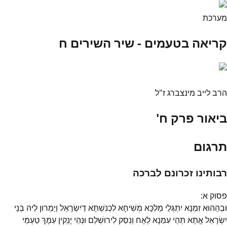
מערכת
קריאה בטעמים - שיר השירים ח
הרב לייב מינצברג ז"ל
ביאור פרק ח'
תרגום
רבותינו זכרונם לברכה
פסוק
א
:
וּבְהַהוּא זִמְנָא יִתְגְּלֵי מַלְכָּא מְשִׁיחָא לִכְנִשְׁתָּא דְּיִשְׂרָאֵל וְיֵמְרוּן לֵיהּ בְּנֵי
יִשְׂרָאֵל אֱתָא תְּהֵי עִמַּנָא לְאָח וְנִסַּק לִירוּשְׁלֵם וּנְהֵי יָנְקִין עִמָּךְ טַעְמֵי