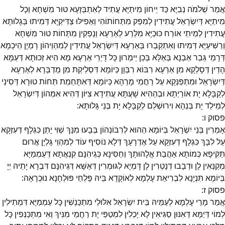
אֲמַר שְׁלֹמֹה נְבִיָּא כַּד יֵיחוֹן מִיתַיָּא עֲתִיד לְאִתְבְּזָעָא טוּר מִשְׁחָא וְכָל
מִיתַיָּא דְּיִשְׂרָאֵל עֲתִידִין לְמִפַּק מִתְּחוֹתוֹהִי וְאַפִילּוּ צַדִּיקַיָּא דְּמִיתוּ בְּגָלוּתָא
עֲתִידִין לְמֵיתֵי אוֹרַח כּוּכַיָּא מִלְּרַע לְאַרְעָא וְנָפְקִין מִתְּחוֹת טוּר מִשְׁחָא
וְרַשִּׁיעַיָּא דְּמִיתוּ וְאִתְקְבַרוּ בְּאַרְעָא דְּיִשְׂרָאֵל עֲתִידִין לְמִהְוֵיהוֹן רָמְיָן הֵיכְמָא
דְּרָמֵי גְּבַר אַבְנָא בְּאַלָּא בְּכֵן יֵימְרוּן כָּל דָּיְרֵי אַרְעָא מָא הִיא זְכוּתָא דְּעַמָּא
הָדֵין דְּסָלְקָא מִן אַרְעָא רִבּוֹא רִבְּוָן כְּיוֹמָא דִּסְלֵיקַת מִן מַדְבְּרָא לְאַרְעָא
דְּיִשְׂרָאֵל וּמִתְפַּנְּקָא עַל רַחֲמֵי מָרַהָא כְּיוֹמָא דְּאִתָּחַמַת תְּחוֹת טוּרָא דְּסִינַי
לְקַבָּלָא יָת אוֹרַיְתָא וּבְהַהִיא שָׁעֲתָּא עֲתִידָא צִיּוֹן דְּהִיא אִמְּהוֹן דְּיִשְׂרָאֵל
לְמֵילַד יָת בְּנַהָא וִירוּשְׁלֵם לְקַבָּלָא יָת בְּנֵי גָּלוּתָא:
פסוק
ו
:
אָמְרִין בְּנֵי יִשְֹׁרָאֵל בְּיוֹמָא הַהוּא לְרִבּוֹנְהוֹן בְּבָעוּ מִנָּךְ שַׁוִּי יָתַן כִּגְלָף דְּעִזְקָא
עַל לִבָּךְ כִּגְלָף דְּעִזְקָא עַל אֶדְרָעָךְ דְּלָא נוֹסִיף עוֹד לְמִהְוֵי גָּלְיָן אֲרוּם
תַּקִּיפָא כְּמוֹתָא אַהֲבַת אֱלָהוּתָךְ וְחַסִּינָא כְּגֵיהִנָּם קִנְאֲתָא דְּעַמְמַיָּא
מְקַנְּאִין לָן וּדְבָבוּ דְּנָטְרִין לָן דָּמְיָא לְגּוּמְרִין דְּאַשָּׁא דְּגֵיהִנָּם דִּבְרָא יָתֵיהּ יְיָ
בְּיוֹמָא תִּנְיָנָא לִבְרִיאַת עָלְמָא לְאוֹקָדָא בֵּיהּ פָּלְחֵי פּוּלְחָנָא נוּכְרָאָה:
פסוק
ז
:
אֲמַר מָרֵי עָלְמָא לְעַמֵּיהּ בֵּית יִשְׂרָאֵל אִלּוּלֵי מִתְכַּנְשִׁין כָּל עַמְמַיָּא דִּמְתִילִין
לְמוֹי דְּיַמָּא דְּאִנּוּן סַגִּיאִין לָא יָכְלִין לִמְטַפֵּי יָת רַחֲמַי מִנִּיךְ וְאִי מִתְכַּנְּפִין כָּל