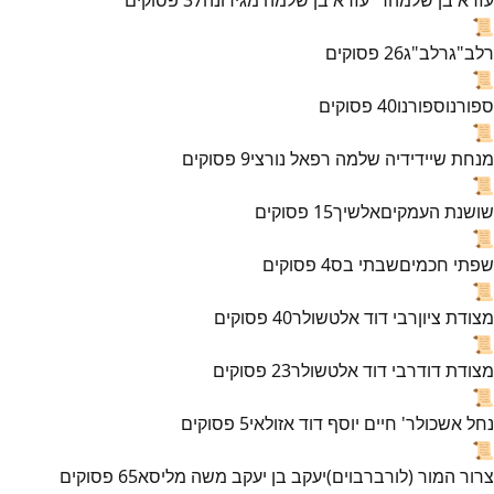
📜
רלב"ג
רלב"ג
26
פסוקים
📜
ספורנו
ספורנו
40
פסוקים
📜
מנחת שי
ידידיה שלמה רפאל נורצי
9
פסוקים
📜
שושנת העמקים
אלשיך
15
פסוקים
📜
שפתי חכמים
שבתי בס
4
פסוקים
📜
מצודת ציון
רבי דוד אלטשולר
40
פסוקים
📜
מצודת דוד
רבי דוד אלטשולר
23
פסוקים
📜
נחל אשכול
ר' חיים יוסף דוד אזולאי
5
פסוקים
📜
צרור המור (לורברבוים)
יעקב בן יעקב משה מליסא
65
פסוקים