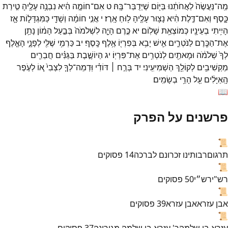
מַֽה־
נַּעֲשֶׂה֙
לַאֲחֹתֵ֔נוּ
בַּיּ֖וֹם
שֶׁיְּדֻבַּר־
בָּֽהּ׃
ט
אִם־
חוֹמָ֣ה
הִ֔יא
נִבְנֶ֥ה
עָלֶ֖יהָ
טִ֣ירַת
כָּ֑סֶף
וְאִם־
דֶּ֣לֶת
הִ֔יא
נָצ֥וּר
עָלֶ֖יהָ
ל֥וּחַ
אָֽרֶז׃
י
אֲנִ֣י
חוֹמָ֔ה
וְשָׁדַ֖י
כַּמִּגְדָּל֑וֹת
אָ֛ז
הָיִ֥יתִי
בְעֵינָ֖יו
כְּמוֹצְאֵ֥ת
שָׁלֽוֹם׃
יא
כֶּ֣רֶם
הָיָ֤ה
לִשְׁלֹמֹה֙
בְּבַ֣עַל
הָמ֔וֹן
נָתַ֥ן
אֶת־
הַכֶּ֖רֶם
לַנֹּטְרִ֑ים
אִ֛ישׁ
יָבִ֥א
בְּפִרְי֖וֹ
אֶ֥לֶף
כָּֽסֶף׃
יב
כַּרְמִ֥י
שֶׁלִּ֖י
לְפָנָ֑י
הָאֶ֤לֶף
לְךָ֙
שְׁלֹמֹ֔ה
וּמָאתַ֖יִם
לְנֹטְרִ֥ים
אֶת־
פִּרְיֽוֹ׃
יג
הַיוֹשֶׁ֣בֶת
בַּגַּנִּ֗ים
חֲבֵרִ֛ים
מַקְשִׁיבִ֥ים
לְקוֹלֵ֖ךְ
הַשְׁמִיעִֽינִי׃
יד
בְּרַ֣ח ׀
דּוֹדִ֗י
וּֽדְמֵה־
לְךָ֤
לִצְבִי֙
א֚וֹ
לְעֹ֣פֶר
הָֽאַיָּלִ֔ים
עַ֖ל
הָרֵ֥י
בְשָׂמִֽים׃
📖
פרשנים על הפרק
📜
תרגום
רבותינו זכרונם לברכה
14
פסוקים
📜
רש"י
רש״י
50
פסוקים
📜
אבן עזרא
אבן עזרא
39
פסוקים
📜
עזרא בן שלמה
ר' עזרא בן שלמה מגירונה
37
פסוקים