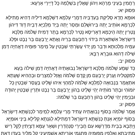
רַחֲמִין בְּעֵינֵי מָרַהָא וִיהוֹן שָׁאֲלִין בִּשְׁלָמַהּ כָּל דָּיְירֵי אַרְעָא:
פסוק
יא
:
אוּמָּא חֲדָא סְלֵיקַת בְּעַדְבֵּיהּ דְּמָרֵי עָלְמָא דִּשְׁלָמָא דִּילֵיהּ דְּהִיא מְתִילָא
לְכַרְמָא אוֹתֵיב יָתַהּ בִּירוּשְׁלֵם וּמְסַר יָתַהּ בְּיַד מַלְכַיָּא דְּבֵית דָּוִד דִּיהוֹן
נָטְרִין יָתַהּ הֵיכְמָא דְּאָרִיסָא נָטֵיר לְכַרְמָא בָּתַר דְמִית שְׁלֹמֹה מַלְכָּא
דְּיִשְׂרָאֵל אִשְׁתְּאַרַת בִּידוֹי רְחַבְעָם בְּרֵיהּ וַאֲתָא יָרָבְעָם בַּר נְבָט וּפְלַג
עִמֵּיהּ מַלְכוּתָא וּדְבַר מִן יְדוֹי עֲשַׂרְתֵּי שִׁבְטִין עַל מֵימַר פּוּמֵּיהּ דַּאֲחִיָּה דְּמִן
שִׁילֹה דְּהוּא גּוּבְרָא רַבָּא:
פסוק
יב
:
כַּד שְׁמַע שְׁלֹמֹה מַלְכָּא דְּיִשְׂרָאֵל נְבוּאֲתֵיהּ דַּאֲחִיָּה דְּמִן שִׁילֹה בְּעָא
לְמִקְטְלֵיהּ וַעֲרַק יָרְבְעָם מִן קֳדָם שְׁלֹמֹה וַאֲזַל לְמִצְרַיִם וּבְהַהִיא שָׁעֲתָא
אִתְאֲמַר בִּנְבוּאָה לְמַלְכָּא שְׁלֹמֹה לְמִהְוֵי אִיהוּ שָׁלֵיט בַּעֲסַר שִׁבְטִין כָּל
יוֹמוֹהִי וּבָתַר מוֹתֵיהּ יְהֵי שָׁלֵיט בְּהוֹן יָרָבְעָם בַּר נְבָט וּתְרֵין שִׁבְטִין יְהוּדָה
וּבִנְיָמִין יְהֵי שָׁלֵיט בְּהוֹן רְחַבְעָם בַּר שְׁלֹמֹה:
פסוק
יג
:
אֲמַר שְׁלֹמֹה בְּסוֹף נְבוּאֲתֵיהּ עֲתִיד מָרֵי עָלְמָא לְמֵימַר לִכְנִשְׁתָּא דְּיִשְׂרָאֵל
בְּסוֹף יוֹמַיָּא אַנְתְּ כְּנִשְׁתָּא דְּיִשְׂרָאֵל דִּמְתִילָא לְגִנְּתָא קַלִּילָא בֵּינֵי אוּמַּיָּא
וְיָתְבָא בְּבֵית מִדְרַשָׁא עִם חֲבֵירֵי סַנְהֶדְּרִין וּשְׁאָר עַמָּא דְּצָיְתִין לְקָל רֵישׁ
מְתִיבְתָא וְאָלְפִין מִפּוּמֵּיהּ פִּתְגָמֵי אוֹרָיְתָא אַשְׁמִיעִינִי קָל מִלַּיִךְ בְּעִדָּן דְּאַתְּ