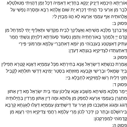
אוֹרַיְתָא הֵיכְמָא דְּיָנֵיק יָנְקָא בְּחַדְיָא דְּאִמֵּיהּ דְּכָל זְמָן דַּהֲוֵיתִי מְטוּלְטְלָא
לְבָר מִן אַרְעִי כַּד הֲוֵיתִי דָּכְרָא יָת שׁוּם אֱלָהָא רַבָּא וּמָסְרָה נַפְשִׁי עַל
אֱלָהוּתֵיהּ אַף עַמְמֵי אַרְעָא לָא הֲווֹ מְבַזִּין לִי:
פסוק
ב
:
אֲדַבְּרִנָּךְ מַלְכָּא מְשִׁיחָא וְאַעֲלִינָּךְ לְבֵית מַקְדְּשִׁי וּתְאַלֵּיף יָתִי לְמִדְחַל מִן
קֳדָם יְיָ וְלִמְהָךְ בְּאוֹרְחָתֵיהּ וְתַמָּן נִסְעוֹד סְעוֹדְתָא דְּלִוְיָתָן וְנִשְׁתֵּי חֲמַר
עַתִּיק דְּאִצְטְנַע בְּעִנְבוֹהִי מִן יוֹמָא דְּאִתְבְּרִי עָלְמָא וּמֵרִמּוֹנֵי פֵּירֵי
דְּאִתְעַתַּדוּ לְצַדִּיקַיָּא בְּגִנְּתָא דְּעֵדֶן:
פסוק
ג
:
אֲמַרַת כְּנִשְׁתָּא דְיִשְׂרָאֵל אֲנָא בְּחִירְתָא מִכָּל עַמְמַיָּא דַּאֲנָא קָטְרָא תְּפִילִּין
בְּיַד שְׂמָאלִי וּבְרֵישִׁי וּקָבְעָא מְזוּזְתָא בִּסְטַר יַמִּינָא דְּדַשִּׁי תּוּלְתָּא לָקֳבֵיל
תַּקִּי דְּלֵית רְשׁוּ לְמַזִּיקַיָּא לְחַבָּלָא בִּי:
פסוק
ד
:
יֵימַר מַלְכָּא מְשִׁיחָא מַשְׁבַּע אֲנָא עֲלֵיכוֹן עַמִּי בֵּית יִשְׂרָאֵל מָא דֵין אַתּוּן
מִתְגָּרַן בְּעַמְמֵי אַרְעָא לְמִפַּק מִן גָּלוּתָא וּמָה דֵין אַתּוּן מָרְדִין בַּחֲיָלוּתֵיהּ
דְּגוֹג וּמָגוֹג אִתְעַכַּבוּ פּוֹן זְעֵיר עַד דְּיִשְׁתֵּיצוֹן עַמְמַיָּא דְּעָלוּ לְאָגָחָא קְרָבָא
בִּירוּשְׁלֵם וּבָתַר כֵּן יִדְכַר לְכוֹן מָרֵי עָלְמָא רַחֲמֵי צַדִּיקַיָּא וִיהֵי רַעֲוָא מִן
קֳדָמוֹהִי לְמִפְרַקְכוֹן:
פסוק
ה
: