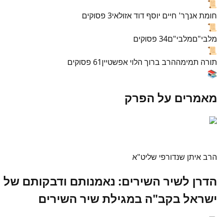
📜
חומת אנך
ר' חיים יוסף דוד אזולאי
3
פסוקים
📜
מלבי"ם
מלבי"ם
34
פסוקים
📜
תורה תמימה
הרב ברוך הלוי אפשטיין
61
פסוקים
📚
מאמרים על הפרק
הרב איתן שנדורפי שליט"א
הדרן לשיר השירים: נאמנותם ודבקותם של
ישראל בקב"ה במגילת שיר השירים