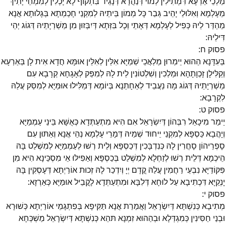
מַלְכֵי אַרְעָא דִּמְתִילִין לְמוֹי דְּנַהֲרָא דְּנָגֵיד בִּתְקוֹף לָא יָכְלִין לְמִמְחֵי יָתִיךְ
מֵעָלְמָא וְאִלּוּלֵי יָהֵיב גְּבַר כָּל מְמוֹן בֵּיתֵיהּ לְמִקְנֵי חָכְמְתָא בְּגָלוּתָא אֲנָא
מַהְדַּר לֵיהּ כְּפִיל לְעָלְמָא דְּאָתֵי וְכָל בִּזְּתָא דְּיִבְּזוּן מִן מַשְׁרְיָתֵיהּ דְּגוֹג יְהֵי
דִּילֵיהּ:
פסוק
ח
:
בְּעִדָּנָא הַהוּא יֵימְרוּן מַלְאֲכֵי שְׁמַיָּא אִלֵּין לְאִלֵּין אוּמָּא חֲדָא אִית לָן בְּאַרְעָא
וְקַלִּילָן זָכְוָתָהָא וּמַלְכִין וְשִׁלְטוֹנִין לֵית לָהּ לְמִפַּק לְאָגָחָא קְרָבָא עִם
מַשְׁרְיָתֵיהּ דְּגוֹג מָה נַעֲבֵיד לְאַחָתַנָא בְּיוֹמָא דְּמַלִּילוּ אוּמַּיָּא לְמִסַּק עֲלַהּ
לִקְרָבָא:
פסוק
ט
:
יֵימַר מִיכָאֵל רִבְּהוֹן דְּיִשְׂרָאֵל אִם הִיא מִתְעַתְּדָא כְּאֻשָּׁא בֵּינֵי עַמְמַיָּא
וְיָהֲבָא כַּסְפָּא לְמִקְנֵי יֵיחוּד שְׁמֵיהּ דְּמָרֵי עָלְמָא נְהֵי אֲנָא וְאַתּוּן עִם
סָפְרֵיהוֹן סָחֲרִין לָהּ כְּנִדְבָּכִין דְּכַסְפָּא וְלֵית רְשׁוּ לְעַמְמַיָּא לְמִשְׁלַט בָּהּ
הֵיכְמָא דְּלֵית רְשׁוּ לְזַחְלָא לְמִשְׁלַט בְּכַסְפָּא וְאַפִילּוּ אֵי מִסְכֵּינָא הִיא מִן
פִּקּוֹדַיָּא נִבְעֵי רַחֲמִין עֲלַהּ קֳדָם יְיָ וְיִדְכַר לָהּ זְכוּת אוֹרַיְתָא דְּעָסְקִין בָּהּ
יָנְקַיָּא דִּכְתִיבָא עַל לוּחָא דְּלִבָּא וּמִתְעַתְּדָא לָקֳבֵיל אוּמַּיָּא כְּאַרְזָא:
פסוק
י
:
מְתִיבָא כְּנִשְׁתָּא דְּיִשְׂרָאֵל וַאֲמַרַת אֲנָא תַּקִּיפָא בְּפִתְגָמֵי אוֹרַיְתָא כְּשׁוּרָא
וּבְנַי חַסִּינִין כְּמִגְדְּלָא וּבְהַהוּא זִמְנָא תּהֵא כְּנִשְׁתָּא דְּיִשְׂרָאֵל מַשְׁכְּחָא