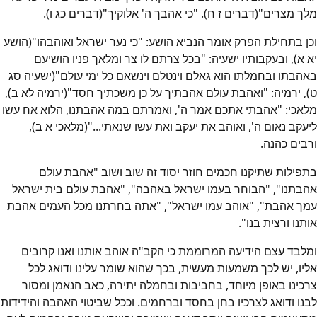
מלך מצרים"(דברים ז ח). "כי אהבך ה' אלוקיך"(דברים כג ו).
וכן בתחילת הפרק אומר הנביא הושע: "כי נער ישראל ואוהבהו"(הושע
יא א), ובעקבותיו ישעיה: "בכל צרתם לו צר ומלאך פניו הושיעם
באהבתו ובחמלתו הוא גאלם וינטלם וינשאם כל ימי עולם"(ישעיה סג
ט), ירמיה: "ואהבת עולם אהבתיך על כן משכתיך חסד"(ירמיה לא ב),
מלאכי: "אהבתי אתכם אמר ה', ואמרתם במה אהבתנו, הלוא אח עשו
ליעקב נאום ה', ואוהב את יעקב ואת עשו שנאתי..."(מלאכי א ב),
ורבים כהנה.
בתפילות שתיקנו חכמים חוזר יסוד זה שוב ושוב "אהבת עולם
אהבתנו", "הבוחר בעמו ישראל באהבה", "אהבת עולם בית ישראל
עמך אהבת", "אוהב עמו ישראל", "אתה בחרתנו מכל העמים אהבת
אותנו ורצית בנו".
ומלבד עצם הידיעה המרוממת כי הקב"ה אוהב אותנו ואנו קרובים
אליו, יש לכך משמעות מעשית, בכך שהוא שומר עלינו ודואג לכל
צרכינו באופן מיוחד, בחביבות ובחמלה יתירה, כאב הנאמן ומסור
לבנו ודואג לצרכיו בחן בחסד וברחמים. וככל שביטוי האהבה והידידות