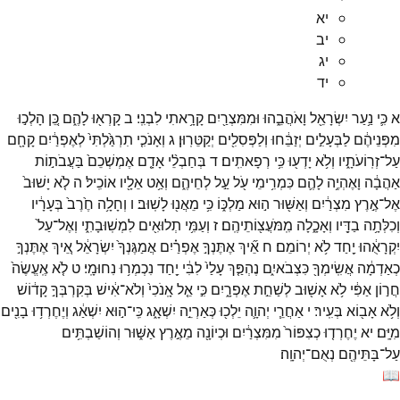
יא
יב
יג
יד
א
כִּ֛י
נַ֥עַר
יִשְׂרָאֵ֖ל
וָאֹהֲבֵ֑הוּ
וּמִמִּצְרַ֖יִם
קָרָ֥אתִי
לִבְנִֽי׃
ב
קָרְא֖וּ
לָהֶ֑ם
כֵּ֚ן
הָלְכ֣וּ
מִפְּנֵיהֶ֔ם
לַבְּעָלִ֣ים
יְזַבֵּ֔חוּ
וְלַפְּסִלִ֖ים
יְקַטֵּרֽוּן׃
ג
וְאָנֹכִ֤י
תִרְגַּ֙לְתִּי֙
לְאֶפְרַ֔יִם
קָחָ֖ם
עַל־
זְרֽוֹעֹתָ֑יו
וְלֹ֥א
יָדְע֖וּ
כִּ֥י
רְפָאתִֽים׃
ד
בְּחַבְלֵ֨י
אָדָ֤ם
אֶמְשְׁכֵם֙
בַּעֲבֹת֣וֹת
אַהֲבָ֔ה
וָאֶהְיֶ֥ה
לָהֶ֛ם
כִּמְרִ֥ימֵי
עֹ֖ל
עַ֣ל
לְחֵיהֶ֑ם
וְאַ֥ט
אֵלָ֖יו
אוֹכִֽיל׃
ה
לֹ֤א
יָשׁוּב֙
אֶל־
אֶ֣רֶץ
מִצְרַ֔יִם
וְאַשּׁ֖וּר
ה֣וּא
מַלְכּ֑וֹ
כִּ֥י
מֵאֲנ֖וּ
לָשֽׁוּב׃
ו
וְחָלָ֥ה
חֶ֙רֶב֙
בְּעָרָ֔יו
וְכִלְּתָ֥ה
בַדָּ֖יו
וְאָכָ֑לָה
מִֽמֹּעֲצ֖וֹתֵיהֶֽם׃
ז
וְעַמִּ֥י
תְלוּאִ֖ים
לִמְשֽׁוּבָתִ֑י
וְאֶל־
עַל֙
יִקְרָאֻ֔הוּ
יַ֖חַד
לֹ֥א
יְרוֹמֵם׃
ח
אֵ֞יךְ
אֶתֶּנְךָ֣
אֶפְרַ֗יִם
אֲמַגֶּנְךָ֙
יִשְׂרָאֵ֔ל
אֵ֚יךְ
אֶתֶּנְךָ֣
כְאַדְמָ֔ה
אֲשִֽׂימְךָ֖
כִּצְבֹאיִ֑ם
נֶהְפַּ֤ךְ
עָלַי֙
לִבִּ֔י
יַ֖חַד
נִכְמְר֥וּ
נִחוּמָֽי׃
ט
לֹ֤א
אֶֽעֱשֶׂה֙
חֲר֣וֹן
אַפִּ֔י
לֹ֥א
אָשׁ֖וּב
לְשַׁחֵ֣ת
אֶפְרָ֑יִם
כִּ֣י
אֵ֤ל
אָֽנֹכִי֙
וְלֹא־
אִ֔ישׁ
בְּקִרְבְּךָ֣
קָד֔וֹשׁ
וְלֹ֥א
אָב֖וֹא
בְּעִֽיר׃
י
אַחֲרֵ֧י
יְהוָ֛ה
יֵלְכ֖וּ
כְּאַרְיֵ֣ה
יִשְׁאָ֑ג
כִּֽי־
ה֣וּא
יִשְׁאַ֔ג
וְיֶחֶרְד֥וּ
בָנִ֖ים
מִיָּֽם׃
יא
יֶחֶרְד֤וּ
כְצִפּוֹר֙
מִמִּצְרַ֔יִם
וּכְיוֹנָ֖ה
מֵאֶ֣רֶץ
אַשּׁ֑וּר
וְהוֹשַׁבְתִּ֥ים
עַל־
בָּתֵּיהֶ֖ם
נְאֻם־
יְהוָֽה׃
📖