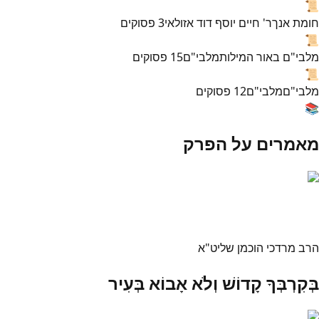
📜
חומת אנך
ר' חיים יוסף דוד אזולאי
3
פסוקים
📜
מלבי"ם באור המילות
מלבי"ם
15
פסוקים
📜
מלבי"ם
מלבי"ם
12
פסוקים
📚
מאמרים על הפרק
הרב מרדכי הוכמן שליט"א
בְּקִרְבְּךָ קָדוֹשׁ וְלֹא אָבוֹא בְּעִיר