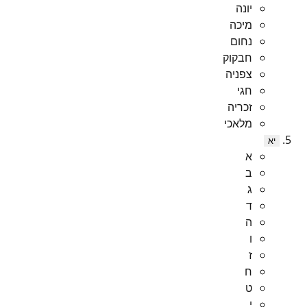
יונה
מיכה
נחום
חבקוק
צפניה
חגי
זכריה
מלאכי
יא
א
ב
ג
ד
ה
ו
ז
ח
ט
י