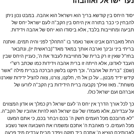
נער ישראל ואוהבהו
יסוד היחס בין קודשא בריך הוא וישראל הוא אהבה. במבט נכון ניתן
להבחין כי כבר בתורה אין היחס בין הקב"ה לעם ישראל יחס של
תביעה ומחוייבות בלבד, אלא ביסודו הוא יחס של אהבה וידידות.
החל מאברהם אבינו אשר נאמר בו "התהלך לפני והיה תמים. ואתנה
בריתי ביני ובינך וארבה אותך במאד מאד"(בראשית יז), ונתבאר
בחז"ל שאין זו רק ברית של מחוייבות לעבוד את ה', כעניין היחס שבין
העבד לאדונו, אלא הייתה זו ברית אהבה וידידות כמו שכתב רש"י
(שם): "ברית של אהבה". וכך תיקנו בלשון הברכה בברית מילה "אשר
קידש ידיד מבטן... על כן אל חי, חלקנו, צורנו, צווה להציל ידידות שארנו
משחת". מאז ואילך נקבעה ברית הידידות בין הקב"ה לזרעו של
אברהם ועם ישראל כולו.
כך לכל אורך הדרך אין יחס ה' לעם ישראל רק כמלך או אדון המצווים
על עבדיהם, אלא מעמדו של עם ישראל הוא להיות אהוביו של הקב"ה.
"לא מרובכם מכל העמים חשק ה' בכם ויבחר בכם, כי אתם המעט
מכל העמים. כי מאהבת ה' אתכם ומשמרו את השבועה אשר נשבע
לאבותיכם הוציא ה' אתכם ביד חזקה ויפדך מבית עבדים מיד פרעה