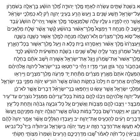
א
בִּשְׁנַת֙
שְׁתֵּ֣ים
עֶשְׂרֵ֔ה
לְאָחָ֖ז
מֶ֣לֶךְ
יְהוּדָ֑ה
מָ֠לַךְ
הוֹשֵׁ֨עַ
בֶּן־
אֵלָ֧ה
בְשֹׁמְר֛וֹן
עַל־
יִשְׂרָאֵ֖ל
תֵּ֥שַׁע
שָׁנִֽים׃
ב
וַיַּ֥עַשׂ
הָרַ֖ע
בְּעֵינֵ֣י
יְהוָ֑ה
רַ֗ק
לֹ֚א
כְּמַלְכֵ֣י
יִשְׂרָאֵ֔ל
אֲשֶׁ֥ר
הָי֖וּ
לְפָנָֽיו׃
ג
עָלָ֣יו
עָלָ֔ה
שַׁלְמַנְאֶ֖סֶר
מֶ֣לֶךְ
אַשּׁ֑וּר
וַֽיְהִי־
ל֤וֹ
הוֹשֵׁ֙עַ֙
עֶ֔בֶד
וַיָּ֥שֶׁב
ל֖וֹ
מִנְחָֽה׃
ד
וַיִּמְצָא֩
מֶֽלֶךְ־
אַשּׁ֨וּר
בְּהוֹשֵׁ֜עַ
קֶ֗שֶׁר
אֲשֶׁ֨ר
שָׁלַ֤ח
מַלְאָכִים֙
אֶל־
ס֣וֹא
מֶֽלֶךְ־
מִצְרַ֔יִם
וְלֹא־
הֶעֱלָ֥ה
מִנְחָ֛ה
לְמֶ֥לֶךְ
אַשּׁ֖וּר
כְּשָׁנָ֣ה
בְשָׁנָ֑ה
וַֽיַּעַצְרֵ֙הוּ֙
מֶ֣לֶךְ
אַשּׁ֔וּר
וַיַּאַסְרֵ֖הוּ
בֵּ֥ית
כֶּֽלֶא׃
ה
וַיַּ֥עַל
מֶֽלֶךְ־
אַשּׁ֖וּר
בְּכָל־
הָאָ֑רֶץ
וַיַּ֙עַל֙
שֹׁמְר֔וֹן
וַיָּ֥צַר
עָלֶ֖יהָ
שָׁלֹ֥שׁ
שָׁנִֽים׃
ו
בִּשְׁנַ֨ת
הַתְּשִׁיעִ֜ית
לְהוֹשֵׁ֗עַ
לָכַ֤ד
מֶֽלֶךְ־
אַשּׁוּר֙
אֶת־
שֹׁ֣מְר֔וֹן
וַיֶּ֥גֶל
אֶת־
יִשְׂרָאֵ֖ל
אַשּׁ֑וּרָה
וַיֹּ֨שֶׁב
אֹתָ֜ם
בַּחְלַ֧ח
וּבְחָב֛וֹר
נְהַ֥ר
גּוֹזָ֖ן
וְעָרֵ֥י
מָדָֽי׃
ז
וַיְהִ֗י
כִּֽי־
חָטְא֤וּ
בְנֵֽי־
יִשְׂרָאֵל֙
לַיהוָ֣ה
אֱלֹהֵיהֶ֔ם
הַמַּעֲלֶ֤ה
אֹתָם֙
מֵאֶ֣רֶץ
מִצְרַ֔יִם
מִתַּ֕חַת
יַ֖ד
פַּרְעֹ֣ה
מֶֽלֶךְ־
מִצְרָ֑יִם
וַיִּֽירְא֖וּ
אֱלֹהִ֥ים
אֲחֵרִֽים׃
ח
וַיֵּֽלְכוּ֙
בְּחֻקּ֣וֹת
הַגּוֹיִ֔ם
אֲשֶׁר֙
הוֹרִ֣ישׁ
יְהוָ֔ה
מִפְּנֵ֖י
בְּנֵ֣י
יִשְׂרָאֵ֑ל
וּמַלְכֵ֥י
יִשְׂרָאֵ֖ל
אֲשֶׁ֥ר
עָשֽׂוּ׃
ט
וַיְחַפְּא֣וּ
בְנֵֽי־
יִשְׂרָאֵ֗ל
דְּבָרִים֙
אֲשֶׁ֣ר
לֹא־
כֵ֔ן
עַל־
יְהוָ֖ה
אֱלֹהֵיהֶ֑ם
וַיִּבְנ֨וּ
לָהֶ֤ם
בָּמוֹת֙
בְּכָל־
עָ֣רֵיהֶ֔ם
מִמִּגְדַּ֥ל
נוֹצְרִ֖ים
עַד־
עִ֥יר
מִבְצָֽר׃
י
וַיַּצִּ֧בוּ
לָהֶ֛ם
מַצֵּב֖וֹת
וַאֲשֵׁרִ֑ים
עַ֚ל
כָּל־
גִּבְעָ֣ה
גְבֹהָ֔ה
וְתַ֖חַת
כָּל־
עֵ֥ץ
רַעֲנָֽן׃
יא
וַיְקַטְּרוּ־
שָׁם֙
בְּכָל־
בָּמ֔וֹת
כַּגּוֹיִ֕ם
אֲשֶׁר־
הֶגְלָ֥ה
יְהוָ֖ה
מִפְּנֵיהֶ֑ם
וַֽיַּעֲשׂוּ֙
דְּבָרִ֣ים
רָעִ֔ים
לְהַכְעִ֖יס
אֶת־
יְהוָֽה׃
יב
וַיַּֽעַבְד֖וּ
הַגִּלֻּלִ֑ים
אֲשֶׁ֨ר
אָמַ֤ר
יְהוָה֙
לָהֶ֔ם
לֹ֥א
תַעֲשׂ֖וּ
אֶת־
הַדָּבָ֥ר
הַזֶּֽה׃
יג
וַיָּ֣עַד
יְהוָ֡ה
בְּיִשְׂרָאֵ֣ל
וּבִיהוּדָ֡ה
בְּיַד֩
כָּל־
נביאו
(
נְבִיאֵ֨י
)
כָל־
חֹזֶ֜ה
לֵאמֹ֗ר
שֻׁ֝֠בוּ
מִדַּרְכֵיכֶ֤ם
הָֽרָעִים֙
וְשִׁמְרוּ֙
מִצְוֺתַ֣י
חֻקּוֹתַ֔י