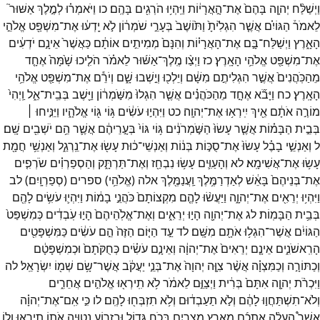
וַיְשַׁלַּ֨ח
יְהוָ֤ה
בָּהֶם֙
אֶת־
הָ֣אֲרָי֔וֹת
וַיִּֽהְי֥וּ
הֹרְגִ֖ים
בָּהֶֽם׃
כו
וַיֹּאמְר֗וּ
לְמֶ֣לֶךְ
אַשּׁוּר֮
לֵאמֹר֒
הַגּוֹיִ֗ם
אֲשֶׁ֤ר
הִגְלִ֙יתָ֙
וַתּ֙וֹשֶׁב֙
בְּעָרֵ֣י
שֹׁמְר֔וֹן
לֹ֣א
יָֽדְע֔וּ
אֶת־
מִשְׁפַּ֖ט
אֱלֹהֵ֣י
הָאָ֑רֶץ
וַיְשַׁלַּח־
בָּ֣ם
אֶת־
הָאֲרָי֗וֹת
וְהִנָּם֙
מְמִיתִ֣ים
אוֹתָ֔ם
כַּאֲשֶׁר֙
אֵינָ֣ם
יֹדְעִ֔ים
אֶת־
מִשְׁפַּ֖ט
אֱלֹהֵ֥י
הָאָֽרֶץ׃
כז
וַיְצַ֨ו
מֶֽלֶךְ־
אַשּׁ֜וּר
לֵאמֹ֗ר
הֹלִ֤יכוּ
שָׁ֙מָּה֙
אֶחָ֤ד
מֵהַכֹּֽהֲנִים֙
אֲשֶׁ֣ר
הִגְלִיתֶ֣ם
מִשָּׁ֔ם
וְיֵלְכ֖וּ
וְיֵ֣שְׁבוּ
שָׁ֑ם
וְיֹרֵ֕ם
אֶת־
מִשְׁפַּ֖ט
אֱלֹהֵ֥י
הָאָֽרֶץ׃
כח
וַיָּבֹ֞א
אֶחָ֣ד
מֵהַכֹּהֲנִ֗ים
אֲשֶׁ֤ר
הִגְלוּ֙
מִשֹּׁ֣מְר֔וֹן
וַיֵּ֖שֶׁב
בְּבֵֽית־
אֵ֑ל
וַֽיְהִי֙
מוֹרֶ֣ה
אֹתָ֔ם
אֵ֖יךְ
יִֽירְא֥וּ
אֶת־
יְהוָֽה׃
כט
וַיִּהְי֣וּ
עֹשִׂ֔ים
גּ֥וֹי
גּ֖וֹי
אֱלֹהָ֑יו
וַיַּנִּ֣יחוּ ׀
בְּבֵ֣ית
הַבָּמ֗וֹת
אֲשֶׁ֤ר
עָשׂוּ֙
הַשֹּׁ֣מְרֹנִ֔ים
גּ֥וֹי
גּוֹי֙
בְּעָ֣רֵיהֶ֔ם
אֲשֶׁ֛ר
הֵ֥ם
יֹשְׁבִ֖ים
שָֽׁם׃
ל
וְאַנְשֵׁ֣י
בָבֶ֗ל
עָשׂוּ֙
אֶת־
סֻכּ֣וֹת
בְּנ֔וֹת
וְאַנְשֵׁי־
כ֔וּת
עָשׂ֖וּ
אֶת־
נֵֽרְגַ֑ל
וְאַנְשֵׁ֥י
חֲמָ֖ת
עָשׂ֥וּ
אֶת־
אֲשִׁימָֽא׃
לא
וְהָעַוִּ֛ים
עָשׂ֥וּ
נִבְחַ֖ז
וְאֶת־
תַּרְתָּ֑ק
וְהַסְפַרְוִ֗ים
שֹׂרְפִ֤ים
אֶת־
בְּנֵיהֶם֙
בָּאֵ֔שׁ
לְאַדְרַמֶּ֥לֶךְ
וַֽעֲנַמֶּ֖לֶךְ
אלה
(
אֱלֹהֵ֥י
)
ספרים
(
סְפַרְוָֽיִם׃
)
לב
וַיִּהְי֥וּ
יְרֵאִ֖ים
אֶת־
יְהוָ֑ה
וַיַּעֲשׂ֨וּ
לָהֶ֤ם
מִקְצוֹתָם֙
כֹּהֲנֵ֣י
בָמ֔וֹת
וַיִּהְי֛וּ
עֹשִׂ֥ים
לָהֶ֖ם
בְּבֵ֥ית
הַבָּמֽוֹת׃
לג
אֶת־
יְהוָ֖ה
הָי֣וּ
יְרֵאִ֑ים
וְאֶת־
אֱלֹֽהֵיהֶם֙
הָי֣וּ
עֹֽבְדִ֔ים
כְּמִשְׁפַּט֙
הַגּוֹיִ֔ם
אֲשֶׁר־
הִגְל֥וּ
אֹתָ֖ם
מִשָּֽׁם׃
לד
עַ֣ד
הַיּ֤וֹם
הַזֶּה֙
הֵ֣ם
עֹשִׂ֔ים
כַּמִּשְׁפָּטִ֖ים
הָרִֽאשֹׁנִ֑ים
אֵינָ֤ם
יְרֵאִים֙
אֶת־
יְהוָ֔ה
וְאֵינָ֣ם
עֹשִׂ֗ים
כְּחֻקֹּתָם֙
וּכְמִשְׁפָּטָ֔ם
וְכַתּוֹרָ֣ה
וְכַמִּצְוָ֗ה
אֲשֶׁ֨ר
צִוָּ֤ה
יְהוָה֙
אֶת־
בְּנֵ֣י
יַעֲקֹ֔ב
אֲשֶׁר־
שָׂ֥ם
שְׁמ֖וֹ
יִשְׂרָאֵֽל׃
לה
וַיִּכְרֹ֨ת
יְהוָ֤ה
אִתָּם֙
בְּרִ֔ית
וַיְצַוֵּ֣ם
לֵאמֹ֔ר
לֹ֥א
תִֽירְא֖וּ
אֱלֹהִ֣ים
אֲחֵרִ֑ים
וְלֹא־
תִשְׁתַּחֲו֣וּ
לָהֶ֔ם
וְלֹ֣א
תַעַבְד֔וּם
וְלֹ֥א
תִזְבְּח֖וּ
לָהֶֽם׃
לו
כִּ֣י
אִֽם־
אֶת־
יְהוָ֗ה
אֲשֶׁר֩
הֶעֱלָ֨ה
אֶתְכֶ֜ם
מֵאֶ֧רֶץ
מִצְרַ֛יִם
בְּכֹ֧חַ
גָּד֛וֹל
וּבִזְר֥וֹעַ
נְטוּיָ֖ה
אֹת֣וֹ
תִירָ֑אוּ
וְל֥וֹ