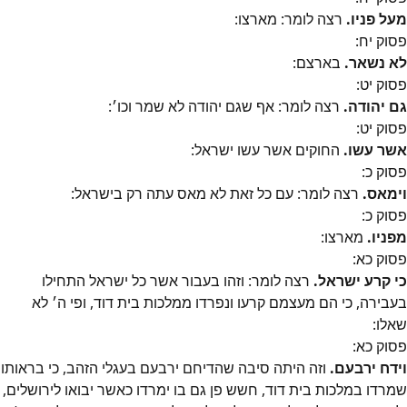
מעל פניו.
רצה לומר: מארצו:
פסוק
יח
:
לא נשאר.
בארצם:
פסוק
יט
:
גם יהודה.
רצה לומר: אף שגם יהודה לא שמר וכו׳:
פסוק
יט
:
אשר עשו.
החוקים אשר עשו ישראל:
פסוק
כ
:
וימאס.
רצה לומר: עם כל זאת לא מאס עתה רק בישראל:
פסוק
כ
:
מפניו.
מארצו:
פסוק
כא
:
כי קרע ישראל.
רצה לומר: וזהו בעבור אשר כל ישראל התחילו
בעבירה, כי הם מעצמם קרעו ונפרדו ממלכות בית דוד, ופי ה׳ לא
שאלו:
פסוק
כא
:
וידח ירבעם.
וזה היתה סיבה שהדיחם ירבעם בעגלי הזהב, כי בראותו
שמרדו במלכות בית דוד, חשש פן גם בו ימרדו כאשר יבואו לירושלים,