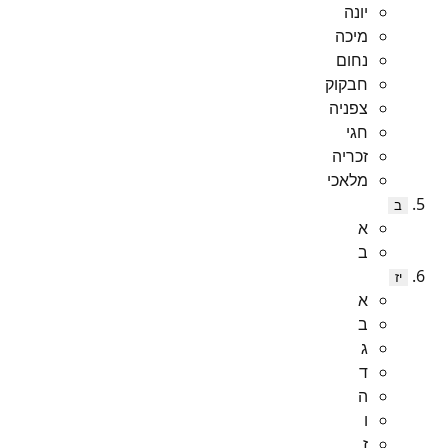
יונה
מיכה
נחום
חבקוק
צפניה
חגי
זכריה
מלאכי
ב
א
ב
יז
א
ב
ג
ד
ה
ו
ז