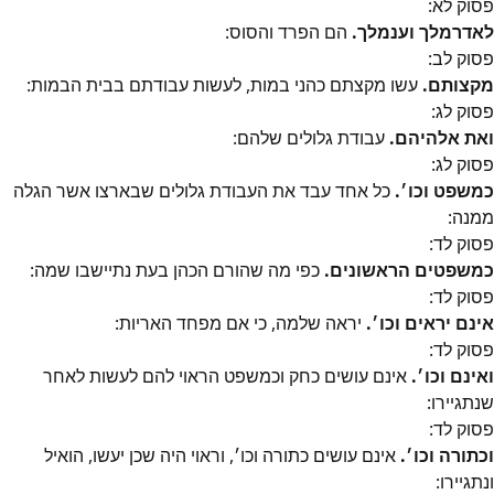
פסוק
לא
:
לאדרמלך וענמלך.
הם הפרד והסוס:
פסוק
לב
:
מקצותם.
עשו מקצתם כהני במות, לעשות עבודתם בבית הבמות:
פסוק
לג
:
ואת אלהיהם.
עבודת גלולים שלהם:
פסוק
לג
:
כמשפט וכו׳.
כל אחד עבד את העבודת גלולים שבארצו אשר הגלה
ממנה:
פסוק
לד
:
כמשפטים הראשונים.
כפי מה שהורם הכהן בעת נתיישבו שמה:
פסוק
לד
:
אינם יראים וכו׳.
יראה שלמה, כי אם מפחד האריות:
פסוק
לד
:
ואינם וכו׳.
אינם עושים כחק וכמשפט הראוי להם לעשות לאחר
שנתגיירו:
פסוק
לד
:
וכתורה וכו׳.
אינם עושים כתורה וכו׳, וראוי היה שכן יעשו, הואיל
ונתגיירו: