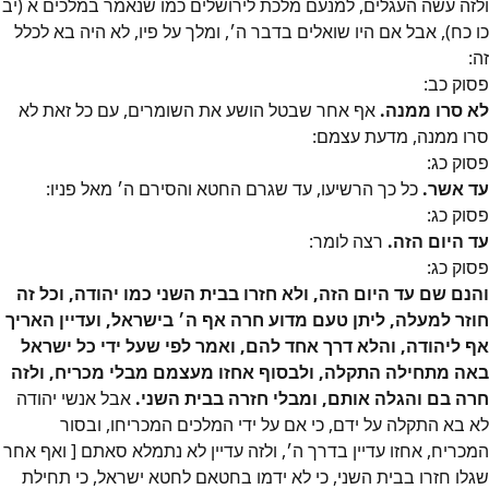
ולזה עשה העגלים, למנעם מלכת לירושלים כמו שנאמר במלכים א (יב
כו כח), אבל אם היו שואלים בדבר ה׳, ומלך על פיו, לא היה בא לכלל
זה:
פסוק
כב
:
לא סרו ממנה.
אף אחר שבטל הושע את השומרים, עם כל זאת לא
סרו ממנה, מדעת עצמם:
פסוק
כג
:
עד אשר.
כל כך הרשיעו, עד שגרם החטא והסירם ה׳ מאל פניו:
פסוק
כג
:
עד היום הזה.
רצה לומר:
פסוק
כג
:
והנם שם עד היום הזה, ולא חזרו בבית השני כמו יהודה, וכל זה
חוזר למעלה, ליתן טעם מדוע חרה אף ה׳ בישראל, ועדיין האריך
אף ליהודה, והלא דרך אחד להם, ואמר לפי שעל ידי כל ישראל
באה מתחילה התקלה, ולבסוף אחזו מעצמם מבלי מכריח, ולזה
חרה בם והגלה אותם, ומבלי חזרה בבית השני.
אבל אנשי יהודה
לא בא התקלה על ידם, כי אם על ידי המלכים המכריחו, ובסור
המכריח, אחזו עדיין בדרך ה׳, ולזה עדיין לא נתמלא סאתם [ ואף אחר
שגלו חזרו בבית השני, כי לא ידמו בחטאם לחטא ישראל, כי תחילת