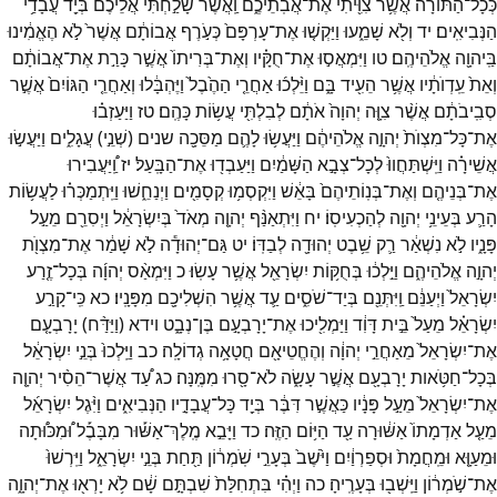
כְּכָ֨ל־
הַתּוֹרָ֔ה
אֲשֶׁ֥ר
צִוִּ֖יתִי
אֶת־
אֲבֹֽתֵיכֶ֑ם
וַֽאֲשֶׁר֙
שָׁלַ֣חְתִּי
אֲלֵיכֶ֔ם
בְּיַ֖ד
עֲבָדַ֥י
הַנְּבִיאִֽים׃
יד
וְלֹ֖א
שָׁמֵ֑עוּ
וַיַּקְשׁ֤וּ
אֶת־
עָרְפָּם֙
כְּעֹ֣רֶף
אֲבוֹתָ֔ם
אֲשֶׁר֙
לֹ֣א
הֶאֱמִ֔ינוּ
בַּֽיהוָ֖ה
אֱלֹהֵיהֶֽם׃
טו
וַיִּמְאֲס֣וּ
אֶת־
חֻקָּ֗יו
וְאֶת־
בְּרִיתוֹ֙
אֲשֶׁ֣ר
כָּרַ֣ת
אֶת־
אֲבוֹתָ֔ם
וְאֵת֙
עֵֽדְוֺתָ֔יו
אֲשֶׁ֥ר
הֵעִ֖יד
בָּ֑ם
וַיֵּ֨לְכ֜וּ
אַחֲרֵ֤י
הַהֶ֙בֶל֙
וַיֶּהְבָּ֔לוּ
וְאַחֲרֵ֤י
הַגּוֹיִם֙
אֲשֶׁ֣ר
סְבִֽיבֹתָ֔ם
אֲשֶׁ֨ר
צִוָּ֤ה
יְהוָה֙
אֹתָ֔ם
לְבִלְתִּ֖י
עֲשׂ֥וֹת
כָּהֶֽם׃
טז
וַיַּעַזְב֗וּ
אֶת־
כָּל־
מִצְוֺת֙
יְהוָ֣ה
אֱלֹהֵיהֶ֔ם
וַיַּעֲשׂ֥וּ
לָהֶ֛ם
מַסֵּכָ֖ה
שנים
(
שְׁנֵ֣י
)
עֲגָלִ֑ים
וַיַּעֲשׂ֣וּ
אֲשֵׁירָ֗ה
וַיִּֽשְׁתַּחֲווּ֙
לְכָל־
צְבָ֣א
הַשָּׁמַ֔יִם
וַיַּעַבְד֖וּ
אֶת־
הַבָּֽעַל׃
יז
וַֽ֠יַּעֲבִירוּ
אֶת־
בְּנֵיהֶ֤ם
וְאֶת־
בְּנֽוֹתֵיהֶם֙
בָּאֵ֔שׁ
וַיִּקְסְמ֥וּ
קְסָמִ֖ים
וַיְנַחֵ֑שׁוּ
וַיִּֽתְמַכְּר֗וּ
לַעֲשׂ֥וֹת
הָרַ֛ע
בְּעֵינֵ֥י
יְהוָ֖ה
לְהַכְעִיסֽוֹ׃
יח
וַיִּתְאַנַּ֨ף
יְהוָ֤ה
מְאֹד֙
בְּיִשְׂרָאֵ֔ל
וַיְסִרֵ֖ם
מֵעַ֣ל
פָּנָ֑יו
לֹ֣א
נִשְׁאַ֔ר
רַ֛ק
שֵׁ֥בֶט
יְהוּדָ֖ה
לְבַדּֽוֹ׃
יט
גַּם־
יְהוּדָ֕ה
לֹ֣א
שָׁמַ֔ר
אֶת־
מִצְוֺ֖ת
יְהוָ֣ה
אֱלֹהֵיהֶ֑ם
וַיֵּ֣לְכ֔וּ
בְּחֻקּ֥וֹת
יִשְׂרָאֵ֖ל
אֲשֶׁ֥ר
עָשֽׂוּ׃
כ
וַיִּמְאַ֨ס
יְהוָ֜ה
בְּכָל־
זֶ֤רַע
יִשְׂרָאֵל֙
וַיְעַנֵּ֔ם
וַֽיִּתְּנֵ֖ם
בְּיַד־
שֹׁסִ֑ים
עַ֛ד
אֲשֶׁ֥ר
הִשְׁלִיכָ֖ם
מִפָּנָֽיו׃
כא
כִּֽי־
קָרַ֣ע
יִשְׂרָאֵ֗ל
מֵעַל֙
בֵּ֣ית
דָּוִ֔ד
וַיַּמְלִ֖יכוּ
אֶת־
יָרָבְעָ֣ם
בֶּן־
נְבָ֑ט
וידא
(
וַיַּדַּ֨ח
)
יָרָבְעָ֤ם
אֶת־
יִשְׂרָאֵל֙
מֵאַחֲרֵ֣י
יְהוָ֔ה
וְהֶחֱטֵיאָ֖ם
חֲטָאָ֥ה
גְדוֹלָֽה׃
כב
וַיֵּֽלְכוּ֙
בְּנֵ֣י
יִשְׂרָאֵ֔ל
בְּכָל־
חַטֹּ֥אות
יָרָבְעָ֖ם
אֲשֶׁ֣ר
עָשָׂ֑ה
לֹא־
סָ֖רוּ
מִמֶּֽנָּה׃
כג
עַ֠ד
אֲשֶׁר־
הֵסִ֨יר
יְהוָ֤ה
אֶת־
יִשְׂרָאֵל֙
מֵעַ֣ל
פָּנָ֔יו
כַּאֲשֶׁ֣ר
דִּבֶּ֔ר
בְּיַ֖ד
כָּל־
עֲבָדָ֣יו
הַנְּבִיאִ֑ים
וַיִּ֨גֶל
יִשְׂרָאֵ֜ל
מֵעַ֤ל
אַדְמָתוֹ֙
אַשּׁ֔וּרָה
עַ֖ד
הַיּ֥וֹם
הַזֶּֽה׃
כד
וַיָּבֵ֣א
מֶֽלֶךְ־
אַשּׁ֡וּר
מִבָּבֶ֡ל
וּ֠מִכּוּ֠תָה
וּמֵעַוָּ֤א
וּמֵֽחֲמָת֙
וּסְפַרְוַ֔יִם
וַיֹּ֙שֶׁב֙
בְּעָרֵ֣י
שֹֽׁמְר֔וֹן
תַּ֖חַת
בְּנֵ֣י
יִשְׂרָאֵ֑ל
וַיִּֽרְשׁוּ֙
אֶת־
שֹׁ֣מְר֔וֹן
וַיֵּֽשְׁב֖וּ
בְּעָרֶֽיהָ׃
כה
וַיְהִ֗י
בִּתְחִלַּת֙
שִׁבְתָּ֣ם
שָׁ֔ם
לֹ֥א
יָרְא֖וּ
אֶת־
יְהוָ֑ה