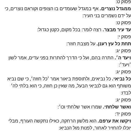
פסוק
ט
:
ממגדל נוצרים.
אף במגדל שעומדים בו הצופים וקוראם נוצרים, כי
על ידם נשמרים בני העיר:
פסוק
ט
:
עד עיר מבצר.
רצה לומר: בכל מקום, כקטן כגדול:
פסוק
י
:
תחת כל עץ רענן.
על מצבת חוזר:
פסוק
יג
:
ויעד ה׳.
התרה בהם, ועל כי הדרך להתרות בפני עדים, אמר לשון
׳ויעד׳:
פסוק
יג
:
כל נביאי.
כל נביאים, ולתוספת ביאור אמר ׳כל חוזה׳, כי שם נביא
משותף הוא גם לנביאי הבעל, מה שאין כן חוזה, כי הוא בלתי לה׳
לבדו:
פסוק
יג
:
ואשר שלחתי.
שמרו אשר שלחתי וכו׳:
פסוק
יד
:
ויקשו את ערפם.
הוא מלשון הרחקה, כאילו נתקשה העורף, מבלי
יוכלו להחזיר לאחור, לפנות מול הנביא: