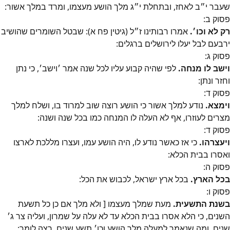
שעבר י״ב לאחז, ובתחלת י״ג מלך הושע מעצמו, ומרד במלך אשור:
פסוק
ב
:
רק לא וכו׳.
אמרו רבותינו ז״ל (גיטין פח א): שבטל השומרים שהושיב
ירבעם לבל יעלו לירושלים ברגלים:
פסוק
ג
:
וישב לו מנחה.
לפי שהיה קבוע עליו לכל שנה אמר ׳וישב׳, כי נתן
וחזר ונתן:
פסוק
ד
:
וימצא.
נודע למלך אשור כי הושע רוצה שוב למרוד בו, ושלח למלך
מצרים לעוזרו, אף לא העלה לו המנחה כמו בכל שנה ושנה:
פסוק
ד
:
ויעצרהו.
כי אז כאשר נודע לו, היה הושע עמו, ועצרו מללכת לארצו
ואסרו בבית הכלא:
פסוק
ה
:
בכל הארץ.
בכל ארץ ישראל, לכבוש את הכל:
פסוק
ו
:
בשנת התשעית.
מעת שמלך מעצמו [ ולא מלך אם כן כל תשעת
השנים, כי הלא אסרו בבית הכלא עד לא עלה על שמרון, ועליה צר ג׳
שנים, ומה שנאמר למעלה מלך הושע וכו׳ תשע שנים, רצה לומר: