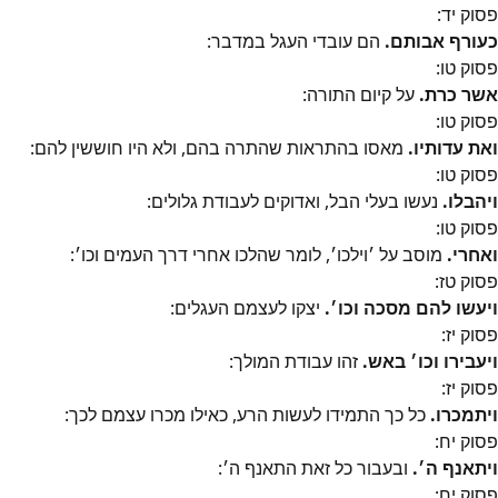
פסוק
יד
:
כעורף אבותם.
הם עובדי העגל במדבר:
פסוק
טו
:
אשר כרת.
על קיום התורה:
פסוק
טו
:
ואת עדותיו.
מאסו בהתראות שהתרה בהם, ולא היו חוששין להם:
פסוק
טו
:
ויהבלו.
נעשו בעלי הבל, ואדוקים לעבודת גלולים:
פסוק
טו
:
ואחרי.
מוסב על ׳וילכו׳, לומר שהלכו אחרי דרך העמים וכו׳:
פסוק
טז
:
ויעשו להם מסכה וכו׳.
יצקו לעצמם העגלים:
פסוק
יז
:
ויעבירו וכו׳ באש.
זהו עבודת המולך:
פסוק
יז
:
ויתמכרו.
כל כך התמידו לעשות הרע, כאילו מכרו עצמם לכך:
פסוק
יח
:
ויתאנף ה׳.
ובעבור כל זאת התאנף ה׳:
פסוק
יח
: