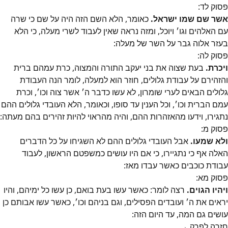
פסוק
לד
:
אשר שם שמו ישראל.
כאומר, הלא השם הזה היה על שם כי שרה
עם האלהים וגו׳ ויוכל, ומזה נראה שאין לעבוד לשרי מעלה, כי הלא
בעזר אלוה גבר על השר של מעלה:
פסוק
לה
:
ויכרת.
בעת שצוה את בני יעקב התורה והמצוה, כרת עמהם ברית
והזהירם על עבודת גלולים, חוזר הוא למעלה, לומר הנה העבודת
גלולים הבאים לערי שומרון, לא עשו כדבר ה׳ אשר צוה וכו׳, וכרת
עמם הברית וכו׳, וכל הענין עד סופו, וכאומר, הלא העובדי גלולים ההם
נתגירו, וידעו מהאזהרות ההם, והיה מהראוי להיות זהירים בהם מעתה:
פסוק
מ
:
ולא שמעו.
אבל העובדי גלולים ההם לא השגיחו על כל הדברים
האלה אף כי נתגיירו, כי אם היו עושים כמשפטם הראשון, לעבוד
עבודת כוכבים כאשר עבדו מאז:
פסוק
מא
:
ויהיו הגוים.
רצה לומר: כאשר עשו בעת בואם, כן עשו כל ימיהם, והיו
יראים את ה׳ ועובדים הפסילים, וגם בניהם וכו׳, כאשר עשו אבותם כן
עושים גם המה, עד היום הזה:
חזרה לפרק →