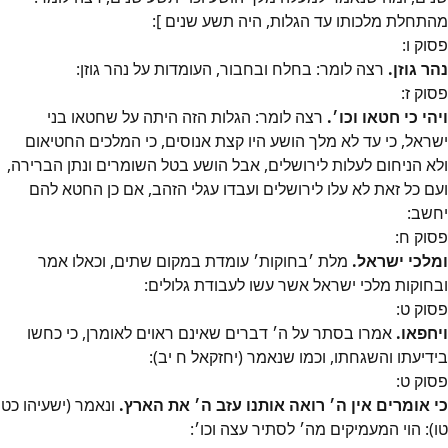
מהתחלת מלכותו עד הגלות, היה תשע שנים ]:
פסוק
ו
:
נהר גוזן.
רצה לומר: בחלח ובחבור, העומדות על נהר גוזן:
פסוק
ז
:
ויהי כי חטאו וכו׳.
רצה לומר: הגלות הזה היתה על שחטאו בני
ישראל, כי עד לא מלך הושע היו קצת אנוסים, כי המלכים החטיאום
ולא הניחום לעלות לירושלים, אבל הושע בטל השומרים ונתן הברירה,
ועם כל זאת לא עלו לירושלים ועבדו עגלי הזהב, אם כן החטא להם
יחשב:
פסוק
ח
:
ומלכי ישראל.
מלת ׳בחוקות׳ עומדת במקום שתים, וכאלו אמר
ובחוקות מלכי ישראל אשר עשו לעבודת גלולים:
פסוק
ט
:
ויחפאו.
אמרו בסתר על ה׳ דברים שאינם ראוים לאומרן, כי כחשו
בידיעתו והשגחתו, וכמו שנאמר (יחזקאל ח יב):
פסוק
ט
:
כי אומרים אין ה׳ רואה אותנו עזב ה׳ את הארץ.
ונאמר (ישעיהו כט
טו): הוי המעמיקים מה׳ לסתיר עצה וכו׳: