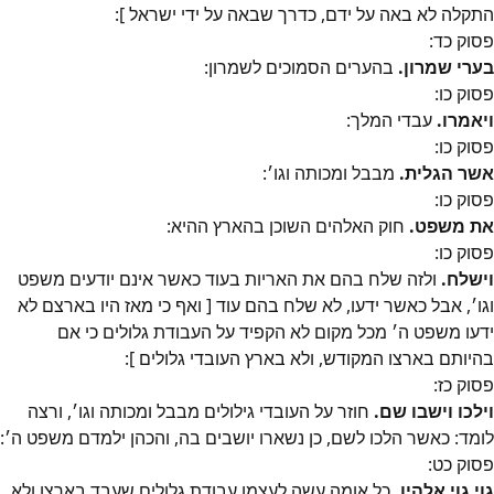
התקלה לא באה על ידם, כדרך שבאה על ידי ישראל ]:
פסוק
כד
:
בערי שמרון.
בהערים הסמוכים לשמרון:
פסוק
כו
:
ויאמרו.
עבדי המלך:
פסוק
כו
:
אשר הגלית.
מבבל ומכותה וגו׳:
פסוק
כו
:
את משפט.
חוק האלהים השוכן בהארץ ההיא:
פסוק
כו
:
וישלח.
ולזה שלח בהם את האריות בעוד כאשר אינם יודעים משפט
וגו׳, אבל כאשר ידעו, לא שלח בהם עוד [ ואף כי מאז היו בארצם לא
ידעו משפט ה׳ מכל מקום לא הקפיד על העבודת גלולים כי אם
בהיותם בארצו המקודש, ולא בארץ העובדי גלולים ]:
פסוק
כז
:
וילכו וישבו שם.
חוזר על העובדי גילולים מבבל ומכותה וגו׳, ורצה
לומד: כאשר הלכו לשם, כן נשארו יושבים בה, והכהן ילמדם משפט ה׳:
פסוק
כט
:
גוי גוי אלהיו.
כל אומה עשה לעצמו עבודת גלולים שעבד בארצו ולא