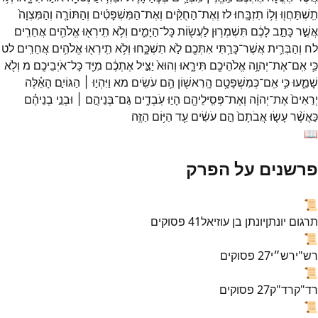
תִֽשְׁתַּחֲו֖וּ
וְל֥וֹ
תִזְבָּֽחוּ׃
לז
וְאֶת־
הַחֻקִּ֨ים
וְאֶת־
הַמִּשְׁפָּטִ֜ים
וְהַתּוֹרָ֤ה
וְהַמִּצְוָה֙
אֲשֶׁ֣ר
כָּתַ֣ב
לָכֶ֔ם
תִּשְׁמְר֥וּן
לַעֲשׂ֖וֹת
כָּל־
הַיָּמִ֑ים
וְלֹ֥א
תִֽירְא֖וּ
אֱלֹהִ֥ים
אֲחֵרִֽים׃
לח
וְהַבְּרִ֛ית
אֲשֶׁר־
כָּרַ֥תִּי
אִתְּכֶ֖ם
לֹ֣א
תִשְׁכָּ֑חוּ
וְלֹ֥א
תִֽירְא֖וּ
אֱלֹהִ֥ים
אֲחֵרִֽים׃
לט
כִּ֛י
אִֽם־
אֶת־
יְהוָ֥ה
אֱלֹהֵיכֶ֖ם
תִּירָ֑אוּ
וְהוּא֙
יַצִּ֣יל
אֶתְכֶ֔ם
מִיַּ֖ד
כָּל־
אֹיְבֵיכֶֽם׃
מ
וְלֹ֖א
שָׁמֵ֑עוּ
כִּ֛י
אִֽם־
כְּמִשְׁפָּטָ֥ם
הָֽרִאשׁ֖וֹן
הֵ֥ם
עֹשִֽׂים׃
מא
וַיִּהְי֣וּ ׀
הַגּוֹיִ֣ם
הָאֵ֗לֶּה
יְרֵאִים֙
אֶת־
יְהוָ֔ה
וְאֶת־
פְּסִֽילֵיהֶ֖ם
הָי֣וּ
עֹֽבְדִ֑ים
גַּם־
בְּנֵיהֶ֣ם ׀
וּבְנֵ֣י
בְנֵיהֶ֗ם
כַּאֲשֶׁ֨ר
עָשׂ֤וּ
אֲבֹתָם֙
הֵ֣ם
עֹשִׂ֔ים
עַ֖ד
הַיּ֥וֹם
הַזֶּֽה׃
📖
פרשנים על הפרק
📜
תרגום יונתן
יונתן בן עוזיאל
41
פסוקים
📜
רש"י
רש״י
27
פסוקים
📜
רד"ק
רד"ק
27
פסוקים
📜