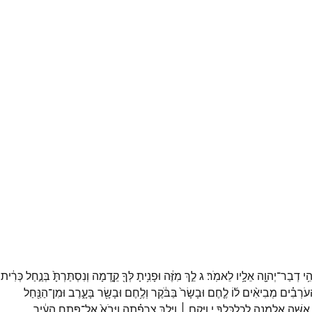
הִ֥י
דְבַר־
יְהוָ֖ה
אֵלָ֥יו
לֵאמֹֽר׃
ג
לֵ֣ךְ
מִזֶּ֔ה
וּפָנִ֥יתָ
לְּךָ֖
קֵ֑דְמָה
וְנִסְתַּרְתָּ֙
בְּנַ֣חַל
כְּרִ֔ית
ָעֹרְבִ֗ים
מְבִיאִ֨ים
ל֜וֹ
לֶ֤חֶם
וּבָשָׂר֙
בַּבֹּ֔קֶר
וְלֶ֥חֶם
וּבָשָׂ֖ר
בָּעָ֑רֶב
וּמִן־
הַנַּ֖חַל
אִשָּׁ֥ה
אַלְמָנָ֖ה
לְכַלְכְּלֶֽךָ׃
י
וַיָּ֣קָם ׀
וַיֵּ֣לֶךְ
צָרְפַ֗תָה
וַיָּבֹא֙
אֶל־
פֶּ֣תַח
הָעִ֔יר