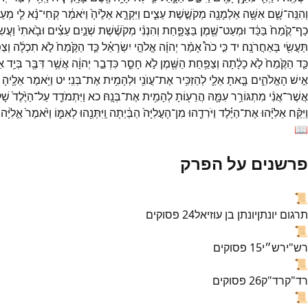
וְהִנֵּֽה־
שָׁ֛ם
אִשָּׁ֥ה
אַלְמָנָ֖ה
מְקֹשֶׁ֣שֶׁת
עֵצִ֑ים
וַיִּקְרָ֤א
אֵלֶ֙יהָ֙
וַיֹּאמַ֔ר
קְחִי־
נָ֨א
לִ֧י
מְעַ
כַף־
קֶ֙מַח֙
בַּכַּ֔ד
וּמְעַט־
שֶׁ֖מֶן
בַּצַּפָּ֑חַת
וְהִנְנִ֨י
מְקֹשֶׁ֜שֶׁת
שְׁנַ֣יִם
עֵצִ֗ים
וּבָ֙אתִי֙
וַעֲשִׂ
תַּעֲשִׂ֖י
בָּאַחֲרֹנָֽה׃
יד
כִּ֣י
כֹה֩
אָמַ֨ר
יְהוָ֜ה
אֱלֹהֵ֣י
יִשְׂרָאֵ֗ל
כַּ֤ד
הַקֶּ֙מַח֙
לֹ֣א
תִכְלָ֔ה
וְצַ
כַּ֤ד
הַקֶּ֙מַח֙
לֹ֣א
כָלָ֔תָה
וְצַפַּ֥חַת
הַשֶּׁ֖מֶן
לֹ֣א
חָסֵ֑ר
כִּדְבַ֣ר
יְהוָ֔ה
אֲשֶׁ֥ר
דִּבֶּ֖ר
בְּיַ֥ד
אֵ
אִ֣ישׁ
הָאֱלֹהִ֑ים
בָּ֧אתָ
אֵלַ֛י
לְהַזְכִּ֥יר
אֶת־
עֲוֺנִ֖י
וּלְהָמִ֥ית
אֶת־
בְּנִֽי׃
יט
וַיֹּ֥אמֶר
אֵלֶ֖יהָ
אֲשֶׁר־
אֲנִ֨י
מִתְגּוֹרֵ֥ר
עִמָּ֛הּ
הֲרֵע֖וֹתָ
לְהָמִ֥ית
אֶת־
בְּנָֽהּ׃
כא
וַיִּתְמֹדֵ֤ד
עַל־
הַיֶּ֙לֶד֙
שָׁל
וַיִּקַּ֨ח
אֵלִיָּ֜הוּ
אֶת־
הַיֶּ֗לֶד
וַיֹּרִדֵ֤הוּ
מִן־
הָעֲלִיָּה֙
הַבַּ֔יְתָה
וַֽיִּתְּנֵ֖הוּ
לְאִמּ֑וֹ
וַיֹּ֙אמֶר֙
אֵ֣לִיָּ֔הו
📖
פרשנים על הפרק
📜
תרגום יונתן
יונתן בן עוזיאל
24
פסוקים
📜
רש"י
רש״י
15
פסוקים
📜
רד"ק
רד"ק
26
פסוקים
📜