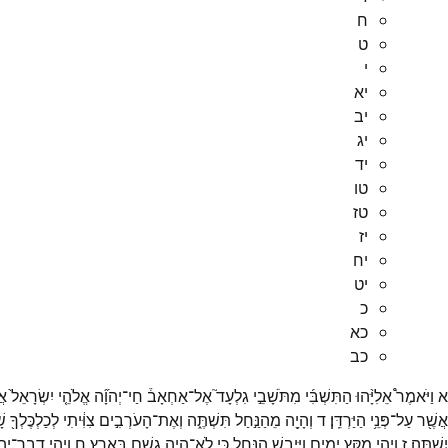
ח
ט
י
יא
יב
יג
יד
טו
טז
יז
יח
יט
כ
כא
כב
א
וַיֹּאמֶר֩
אֵלִיָּ֨הוּ
הַתִּשְׁבִּ֜י
מִתֹּשָׁבֵ֣י
גִלְעָד֮
אֶל־
אַחְאָב֒
חַי־
יְהוָ֞ה
אֱלֹהֵ֤י
יִשְׂרָאֵל֙
אֲ
אֲשֶׁ֖ר
עַל־
פְּנֵ֥י
הַיַּרְדֵּֽן׃
ד
וְהָיָ֖ה
מֵהַנַּ֣חַל
תִּשְׁתֶּ֑ה
וְאֶת־
הָעֹרְבִ֣ים
צִוִּ֔יתִי
לְכַלְכֶּלְךָ֖
שׁ
יִשְׁתֶּֽה׃
ז
וַיְהִ֛י
מִקֵּ֥ץ
יָמִ֖ים
וַיִּיבַ֣שׁ
הַנָּ֑חַל
כִּ֛י
לֹֽא־
הָיָ֥ה
גֶ֖שֶׁם
בָּאָֽרֶץ׃
ח
וַיְהִ֥י
דְבַר־
יְה