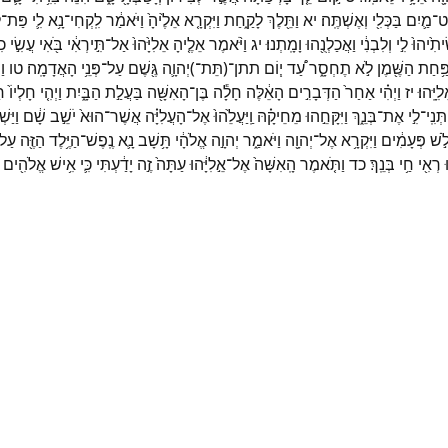
ט־
מַ֛יִם
בַּכְּלִ֖י
וְאֶשְׁתֶּֽה׃
יא
וַתֵּ֖לֶךְ
לָקַ֑חַת
וַיִּקְרָ֤א
אֵלֶ֙יהָ֙
וַיֹּאמַ֔ר
לִֽקְחִי־
נָ֥א
לִ֛י
פַּת־
ל
יתִ֙יהוּ֙
לִ֣י
וְלִבְנִ֔י
וַאֲכַלְנֻ֖הוּ
וָמָֽתְנוּ׃
יג
וַיֹּ֨אמֶר
אֵלֶ֤יהָ
אֵלִיָּ֙הוּ֙
אַל־
תִּ֣ירְאִ֔י
בֹּ֖אִי
עֲשִׂ֣י
כִ
פַּ֥חַת
הַשֶּׁ֖מֶן
לֹ֣א
תֶחְסָ֑ר
עַ֠ד
י֧וֹם
תתן־
(
תֵּת־
)
יְהוָ֛ה
גֶּ֖שֶׁם
עַל־
פְּנֵ֥י
הָאֲדָמָֽה׃
טו
וַ
לִיָּֽהוּ׃
יז
וַיְהִ֗י
אַחַר֙
הַדְּבָרִ֣ים
הָאֵ֔לֶּה
חָלָ֕ה
בֶּן־
הָאִשָּׁ֖ה
בַּעֲלַ֣ת
הַבָּ֑יִת
וַיְהִ֤י
חָלְיוֹ֙
חָ
תְּנִֽי־
לִ֣י
אֶת־
בְּנֵ֑ךְ
וַיִּקָּחֵ֣הוּ
מֵחֵיקָ֗הּ
וַֽיַּעֲלֵ֙הוּ֙
אֶל־
הָעֲלִיָּ֗ה
אֲשֶׁר־
הוּא֙
יֹשֵׁ֣ב
שָׁ֔ם
וַיַּשׁ
ֹ֣שׁ
פְּעָמִ֔ים
וַיִּקְרָ֥א
אֶל־
יְהוָ֖ה
וַיֹּאמַ֑ר
יְהוָ֣ה
אֱלֹהָ֔י
תָּ֥שָׁב
נָ֛א
נֶֽפֶשׁ־
הַיֶּ֥לֶד
הַזֶּ֖ה
עַל
ּ
רְאִ֖י
חַ֥י
בְּנֵֽךְ׃
כד
וַתֹּ֤אמֶר
הָֽאִשָּׁה֙
אֶל־
אֵ֣לִיָּ֔הוּ
עַתָּה֙
זֶ֣ה
יָדַ֔עְתִּי
כִּ֛י
אִ֥ישׁ
אֱלֹהִ֖ים