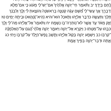
ֶ֖חֶם
בְּיָדֵֽךְ׃
יב
וַתֹּ֗אמֶר
חַי־
יְהוָ֤ה
אֱלֹהֶ֙יךָ֙
אִם־
יֶשׁ־
לִ֣י
מָע֔וֹג
כִּ֣י
אִם־
מְלֹ֤א
דְבָרֵ֑ךְ
אַ֣ךְ
עֲשִׂי־
לִ֣י
מִ֠שָּׁם
עֻגָ֨ה
קְטַנָּ֤ה
בָרִאשֹׁנָה֙
וְהוֹצֵ֣אתְ
לִ֔י
וְלָ֣ךְ
וְלִבְנֵ֔ךְ
תֵּ֥לֶךְ
וַתַּעֲשֶׂ֖ה
כִּדְבַ֣ר
אֵלִיָּ֑הוּ
וַתֹּ֧אכַל
הוא־
והיא
(
הִֽיא־
)
(
וָה֛וּא
)
וּבֵיתָ֖הּ
יָמִֽים׃
טז
זָ֣ק
מְאֹ֔ד
עַ֛ד
אֲשֶׁ֥ר
לֹא־
נֽוֹתְרָה־
בּ֖וֹ
נְשָׁמָֽה׃
יח
וַתֹּ֙אמֶר֙
אֶל־
אֵ֣לִיָּ֔הוּ
מַה־
לִּ֥י
וָלָ֖ךְ
ְכִּבֵ֖הוּ
עַל־
מִטָּתֽוֹ׃
כ
וַיִּקְרָ֥א
אֶל־
יְהוָ֖ה
וַיֹּאמַ֑ר
יְהוָ֣ה
אֱלֹהָ֔י
הֲ֠גַם
עַל־
הָאַלְמָנָ֞ה
־
קִרְבּֽוֹ׃
כב
וַיִּשְׁמַ֥ע
יְהוָ֖ה
בְּק֣וֹל
אֵלִיָּ֑הוּ
וַתָּ֧שָׁב
נֶֽפֶשׁ־
הַיֶּ֛לֶד
עַל־
קִרְבּ֖וֹ
וַיֶּֽחִי׃
כג
אָ֑תָּה
וּדְבַר־
יְהוָ֥ה
בְּפִ֖יךָ
אֱמֶֽת׃