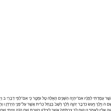
שֶׁ֣ר
עָמַ֣דְתִּי
לְפָנָ֔יו
אִם־
יִהְיֶ֛ה
הַשָּׁנִ֥ים
הָאֵ֖לֶּה
טַ֣ל
וּמָטָ֑ר
כִּ֖י
אִם־
לְפִ֥י
דְבָרִֽי׃
ב
וַיְ
ָֽם׃
ה
וַיֵּ֥לֶךְ
וַיַּ֖עַשׂ
כִּדְבַ֣ר
יְהוָ֑ה
וַיֵּ֗לֶךְ
וַיֵּ֙שֶׁב֙
בְּנַ֣חַל
כְּרִ֔ית
אֲשֶׁ֖ר
עַל־
פְּנֵ֥י
הַיַּרְדֵּֽן׃
ו
וְה
וָ֖ה
אֵלָ֥יו
לֵאמֹֽר׃
ט
ק֣וּם
לֵ֤ךְ
צָרְפַ֙תָה֙
אֲשֶׁ֣ר
לְצִיד֔וֹן
וְיָשַׁבְתָּ֖
שָׁ֑ם
הִנֵּ֨ה
צִוִּ֥יתִי
שָׁ֛ם