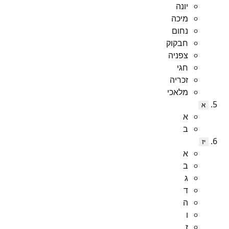
יונה
מיכה
נחום
חבקוק
צפניה
חגי
זכריה
מלאכי
א
א
ב
יז
א
ב
ג
ד
ה
ו
ז