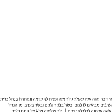
הִ֥י
דְבַר־
יְהוָ֖ה
אֵלָ֥יו
לֵאמֹֽר׃
ג
לֵ֣ךְ
מִזֶּ֔ה
וּפָנִ֥יתָ
לְּךָ֖
קֵ֑דְמָה
וְנִסְתַּרְתָּ֙
בְּנַ֣חַל
כְּרִ֔ית
ָעֹרְבִ֗ים
מְבִיאִ֨ים
ל֜וֹ
לֶ֤חֶם
וּבָשָׂר֙
בַּבֹּ֔קֶר
וְלֶ֥חֶם
וּבָשָׂ֖ר
בָּעָ֑רֶב
וּמִן־
הַנַּ֖חַל
אִשָּׁ֥ה
אַלְמָנָ֖ה
לְכַלְכְּלֶֽךָ׃
י
וַיָּ֣קָם ׀
וַיֵּ֣לֶךְ
צָרְפַ֗תָה
וַיָּבֹא֙
אֶל־
פֶּ֣תַח
הָעִ֔יר