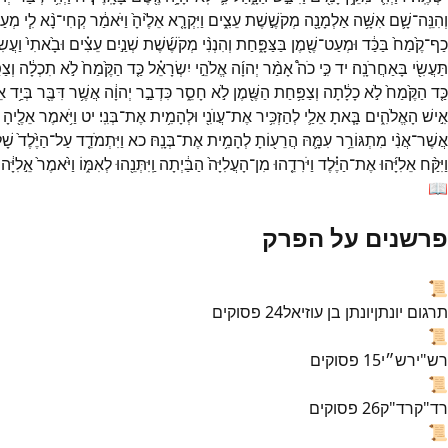
וְהִנֵּֽה־
שָׁ֛ם
אִשָּׁ֥ה
אַלְמָנָ֖ה
מְקֹשֶׁ֣שֶׁת
עֵצִ֑ים
וַיִּקְרָ֤א
אֵלֶ֙יהָ֙
וַיֹּאמַ֔ר
קְחִי־
נָ֨א
לִ֧י
מְעַ
כַף־
קֶ֙מַח֙
בַּכַּ֔ד
וּמְעַט־
שֶׁ֖מֶן
בַּצַּפָּ֑חַת
וְהִנְנִ֨י
מְקֹשֶׁ֜שֶׁת
שְׁנַ֣יִם
עֵצִ֗ים
וּבָ֙אתִי֙
וַעֲשִׂ
תַּעֲשִׂ֖י
בָּאַחֲרֹנָֽה׃
יד
כִּ֣י
כֹה֩
אָמַ֨ר
יְהוָ֜ה
אֱלֹהֵ֣י
יִשְׂרָאֵ֗ל
כַּ֤ד
הַקֶּ֙מַח֙
לֹ֣א
תִכְלָ֔ה
וְצַ
כַּ֤ד
הַקֶּ֙מַח֙
לֹ֣א
כָלָ֔תָה
וְצַפַּ֥חַת
הַשֶּׁ֖מֶן
לֹ֣א
חָסֵ֑ר
כִּדְבַ֣ר
יְהוָ֔ה
אֲשֶׁ֥ר
דִּבֶּ֖ר
בְּיַ֥ד
אֵ
אִ֣ישׁ
הָאֱלֹהִ֑ים
בָּ֧אתָ
אֵלַ֛י
לְהַזְכִּ֥יר
אֶת־
עֲוֺנִ֖י
וּלְהָמִ֥ית
אֶת־
בְּנִֽי׃
יט
וַיֹּ֥אמֶר
אֵלֶ֖יהָ
אֲשֶׁר־
אֲנִ֨י
מִתְגּוֹרֵ֥ר
עִמָּ֛הּ
הֲרֵע֖וֹתָ
לְהָמִ֥ית
אֶת־
בְּנָֽהּ׃
כא
וַיִּתְמֹדֵ֤ד
עַל־
הַיֶּ֙לֶד֙
שָׁל
וַיִּקַּ֨ח
אֵלִיָּ֜הוּ
אֶת־
הַיֶּ֗לֶד
וַיֹּרִדֵ֤הוּ
מִן־
הָעֲלִיָּה֙
הַבַּ֔יְתָה
וַֽיִּתְּנֵ֖הוּ
לְאִמּ֑וֹ
וַיֹּ֙אמֶר֙
אֵ֣לִיָּ֔הו
📖
פרשנים על הפרק
📜
תרגום יונתן
יונתן בן עוזיאל
24
פסוקים
📜
רש"י
רש״י
15
פסוקים
📜
רד"ק
רד"ק
26
פסוקים
📜