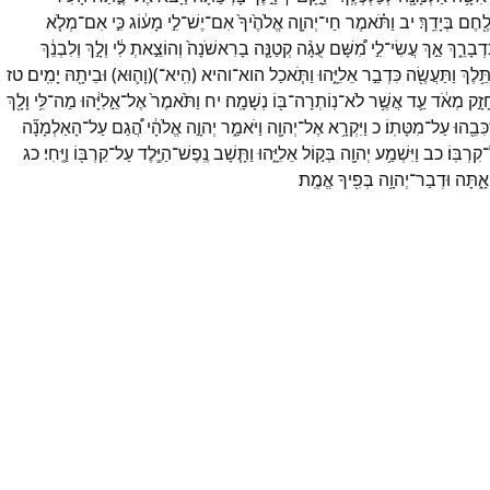
ֶ֖חֶם
בְּיָדֵֽךְ׃
יב
וַתֹּ֗אמֶר
חַי־
יְהוָ֤ה
אֱלֹהֶ֙יךָ֙
אִם־
יֶשׁ־
לִ֣י
מָע֔וֹג
כִּ֣י
אִם־
מְלֹ֤א
דְבָרֵ֑ךְ
אַ֣ךְ
עֲשִׂי־
לִ֣י
מִ֠שָּׁם
עֻגָ֨ה
קְטַנָּ֤ה
בָרִאשֹׁנָה֙
וְהוֹצֵ֣אתְ
לִ֔י
וְלָ֣ךְ
וְלִבְנֵ֔ךְ
תֵּ֥לֶךְ
וַתַּעֲשֶׂ֖ה
כִּדְבַ֣ר
אֵלִיָּ֑הוּ
וַתֹּ֧אכַל
הוא־
והיא
(
הִֽיא־
)
(
וָה֛וּא
)
וּבֵיתָ֖הּ
יָמִֽים׃
טז
זָ֣ק
מְאֹ֔ד
עַ֛ד
אֲשֶׁ֥ר
לֹא־
נֽוֹתְרָה־
בּ֖וֹ
נְשָׁמָֽה׃
יח
וַתֹּ֙אמֶר֙
אֶל־
אֵ֣לִיָּ֔הוּ
מַה־
לִּ֥י
וָלָ֖ךְ
ְכִּבֵ֖הוּ
עַל־
מִטָּתֽוֹ׃
כ
וַיִּקְרָ֥א
אֶל־
יְהוָ֖ה
וַיֹּאמַ֑ר
יְהוָ֣ה
אֱלֹהָ֔י
הֲ֠גַם
עַל־
הָאַלְמָנָ֞ה
־
קִרְבּֽוֹ׃
כב
וַיִּשְׁמַ֥ע
יְהוָ֖ה
בְּק֣וֹל
אֵלִיָּ֑הוּ
וַתָּ֧שָׁב
נֶֽפֶשׁ־
הַיֶּ֛לֶד
עַל־
קִרְבּ֖וֹ
וַיֶּֽחִי׃
כג
אָ֑תָּה
וּדְבַר־
יְהוָ֥ה
בְּפִ֖יךָ
אֱמֶֽת׃