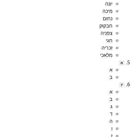
יונה
מיכה
נחום
חבקוק
צפניה
חגי
זכריה
מלאכי
א
א
ב
יז
א
ב
ג
ד
ה
ו
ז