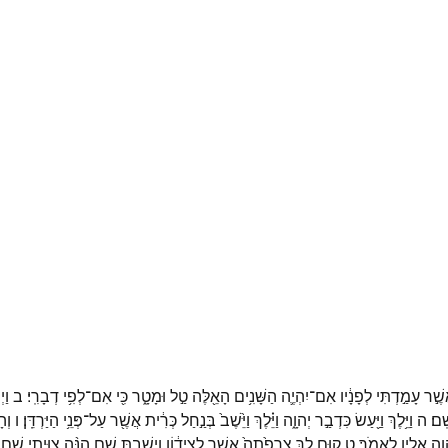
שֶׁ֣ר
עָמַ֣דְתִּי
לְפָנָ֔יו
אִם־
יִהְיֶ֛ה
הַשָּׁנִ֥ים
הָאֵ֖לֶּה
טַ֣ל
וּמָטָ֑ר
כִּ֖י
אִם־
לְפִ֥י
דְבָרִֽי׃
ב
וַיְ
ָֽם׃
ה
וַיֵּ֥לֶךְ
וַיַּ֖עַשׂ
כִּדְבַ֣ר
יְהוָ֑ה
וַיֵּ֗לֶךְ
וַיֵּ֙שֶׁב֙
בְּנַ֣חַל
כְּרִ֔ית
אֲשֶׁ֖ר
עַל־
פְּנֵ֥י
הַיַּרְדֵּֽן׃
ו
וְה
וָ֖ה
אֵלָ֥יו
לֵאמֹֽר׃
ט
ק֣וּם
לֵ֤ךְ
צָרְפַ֙תָה֙
אֲשֶׁ֣ר
לְצִיד֔וֹן
וְיָשַׁבְתָּ֖
שָׁ֑ם
הִנֵּ֨ה
צִוִּ֥יתִי
שָׁ֛ם