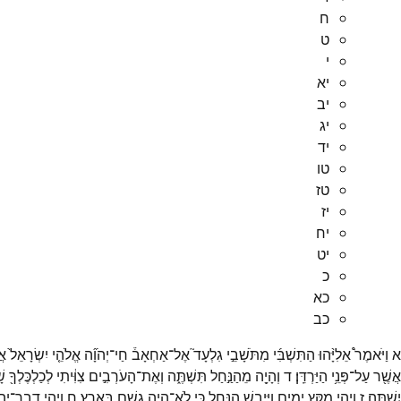
ח
ט
י
יא
יב
יג
יד
טו
טז
יז
יח
יט
כ
כא
כב
א
וַיֹּאמֶר֩
אֵלִיָּ֨הוּ
הַתִּשְׁבִּ֜י
מִתֹּשָׁבֵ֣י
גִלְעָד֮
אֶל־
אַחְאָב֒
חַי־
יְהוָ֞ה
אֱלֹהֵ֤י
יִשְׂרָאֵל֙
אֲ
אֲשֶׁ֖ר
עַל־
פְּנֵ֥י
הַיַּרְדֵּֽן׃
ד
וְהָיָ֖ה
מֵהַנַּ֣חַל
תִּשְׁתֶּ֑ה
וְאֶת־
הָעֹרְבִ֣ים
צִוִּ֔יתִי
לְכַלְכֶּלְךָ֖
שׁ
יִשְׁתֶּֽה׃
ז
וַיְהִ֛י
מִקֵּ֥ץ
יָמִ֖ים
וַיִּיבַ֣שׁ
הַנָּ֑חַל
כִּ֛י
לֹֽא־
הָיָ֥ה
גֶ֖שֶׁם
בָּאָֽרֶץ׃
ח
וַיְהִ֥י
דְבַר־
יְה