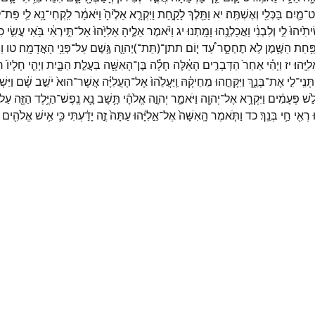
ט־
מַ֛יִם
בַּכְּלִ֖י
וְאֶשְׁתֶּֽה׃
יא
וַתֵּ֖לֶךְ
לָקַ֑חַת
וַיִּקְרָ֤א
אֵלֶ֙יהָ֙
וַיֹּאמַ֔ר
לִֽקְחִי־
נָ֥א
לִ֛י
פַּת־
ל
יתִ֙יהוּ֙
לִ֣י
וְלִבְנִ֔י
וַאֲכַלְנֻ֖הוּ
וָמָֽתְנוּ׃
יג
וַיֹּ֨אמֶר
אֵלֶ֤יהָ
אֵלִיָּ֙הוּ֙
אַל־
תִּ֣ירְאִ֔י
בֹּ֖אִי
עֲשִׂ֣י
כִ
פַּ֥חַת
הַשֶּׁ֖מֶן
לֹ֣א
תֶחְסָ֑ר
עַ֠ד
י֧וֹם
תתן־
(
תֵּת־
)
יְהוָ֛ה
גֶּ֖שֶׁם
עַל־
פְּנֵ֥י
הָאֲדָמָֽה׃
טו
וַ
לִיָּֽהוּ׃
יז
וַיְהִ֗י
אַחַר֙
הַדְּבָרִ֣ים
הָאֵ֔לֶּה
חָלָ֕ה
בֶּן־
הָאִשָּׁ֖ה
בַּעֲלַ֣ת
הַבָּ֑יִת
וַיְהִ֤י
חָלְיוֹ֙
חָ
תְּנִֽי־
לִ֣י
אֶת־
בְּנֵ֑ךְ
וַיִּקָּחֵ֣הוּ
מֵחֵיקָ֗הּ
וַֽיַּעֲלֵ֙הוּ֙
אֶל־
הָעֲלִיָּ֗ה
אֲשֶׁר־
הוּא֙
יֹשֵׁ֣ב
שָׁ֔ם
וַיַּשׁ
ֹ֣שׁ
פְּעָמִ֔ים
וַיִּקְרָ֥א
אֶל־
יְהוָ֖ה
וַיֹּאמַ֑ר
יְהוָ֣ה
אֱלֹהָ֔י
תָּ֥שָׁב
נָ֛א
נֶֽפֶשׁ־
הַיֶּ֥לֶד
הַזֶּ֖ה
עַל
ּ
רְאִ֖י
חַ֥י
בְּנֵֽךְ׃
כד
וַתֹּ֤אמֶר
הָֽאִשָּׁה֙
אֶל־
אֵ֣לִיָּ֔הוּ
עַתָּה֙
זֶ֣ה
יָדַ֔עְתִּי
כִּ֛י
אִ֥ישׁ
אֱלֹהִ֖ים