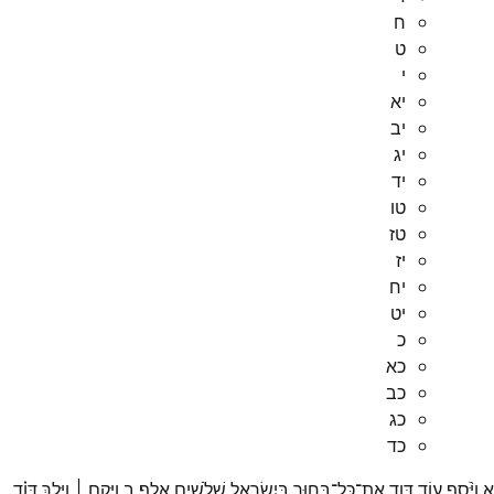
ח
ט
י
יא
יב
יג
יד
טו
טז
יז
יח
יט
כ
כא
כב
כג
כד
א
וַיֹּ֨סֶף
ע֥וֹד
דָּוִ֛ד
אֶת־
כָּל־
בָּח֥וּר
בְּיִשְׂרָאֵ֖ל
שְׁלֹשִׁ֥ים
אָֽלֶף׃
ב
וַיָּ֣קָם ׀
וַיֵּ֣לֶךְ
דָּוִ֗ד