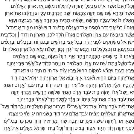
וְכָל־
הָעָם֙
אֲשֶׁ֣ר
אִתּ֔וֹ
מִֽבַּעֲלֵ֖י
יְהוּדָ֑ה
לְהַעֲל֣וֹת
מִשָּׁ֗ם
אֵ֚ת
אֲר֣וֹן
הָאֱלֹהִ֔ים
אֲשֶׁר־
נִקְרָ֣א
שֵׁ֗ם
שֵׁ֣ם
יְהוָ֧ה
צְבָא֛וֹת
יֹשֵׁ֥ב
הַכְּרֻבִ֖ים
עָלָֽיו׃
ג
וַיַּרְכִּ֜בוּ
אֶת־
אֲר֤וֹן
הָֽאֱלֹהִים֙
אֶל־
עֲגָלָ֣ה
חֲדָשָׁ֔ה
וַיִּשָּׂאֻ֔הוּ
מִבֵּ֥ית
אֲבִינָדָ֖ב
אֲשֶׁ֣ר
בַּגִּבְעָ֑ה
וְעֻזָּ֣א
וְאַחְי֗וֹ
בְּנֵי֙
אֲבִ֣ינָדָ֔ב
נֹהֲגִ֖ים
אֶת־
הָעֲגָלָ֥ה
חֲדָשָֽׁה׃
ד
וַיִּשָּׂאֻ֗הוּ
מִבֵּ֤ית
אֲבִֽינָדָב֙
אֲשֶׁ֣ר
בַּגִּבְעָ֔ה
עִ֖ם
אֲר֣וֹן
הָאֱלֹהִ֑ים
וְאַחְי֕וֹ
הֹלֵ֖ךְ
לִפְנֵ֥י
הָאָרֽוֹן׃
ה
וְדָוִ֣ד ׀
וְכָל־
בֵּ֣ית
יִשְׂרָאֵ֗ל
מְשַֽׂחֲקִים֙
לִפְנֵ֣י
יְהוָ֔ה
בְּכֹ֖ל
עֲצֵ֣י
בְרוֹשִׁ֑ים
וּבְכִנֹּר֤וֹת
וּבִנְבָלִים֙
וּבְתֻפִּ֔ים
וּבִמְנַֽעַנְעִ֖ים
וּֽבְצֶלְצֶלִֽים׃
ו
וַיָּבֹ֖אוּ
עַד־
גֹּ֣רֶן
נָכ֑וֹן
וַיִּשְׁלַ֨ח
עֻזָּ֜א
אֶל־
אֲר֤וֹן
הָֽאֱלֹהִים֙
וַיֹּ֣אחֶז
בּ֔וֹ
כִּ֥י
שָׁמְט֖וּ
הַבָּקָֽר׃
ז
וַיִּֽחַר־
אַ֤ף
יְהוָה֙
בְּעֻזָּ֔ה
וַיַּכֵּ֥הוּ
שָׁ֛ם
הָאֱלֹהִ֖ים
עַל־
הַשַּׁ֑ל
וַיָּ֣מָת
שָׁ֔ם
עִ֖ם
אֲר֥וֹן
הָאֱלֹהִֽים׃
ח
וַיִּ֣חַר
לְדָוִ֔ד
עַל֩
אֲשֶׁ֨ר
פָּרַ֧ץ
יְהוָ֛ה
פֶּ֖רֶץ
בְּעֻזָּ֑ה
וַיִּקְרָ֞א
לַמָּק֤וֹם
הַהוּא֙
פֶּ֣רֶץ
עֻזָּ֔ה
עַ֖ד
הַיּ֥וֹם
הַזֶּֽה׃
ט
וַיִּרָ֥א
דָוִ֛ד
אֶת־
יְהוָ֖ה
בַּיּ֣וֹם
הַה֑וּא
וַיֹּ֕אמֶר
אֵ֛יךְ
יָב֥וֹא
אֵלַ֖י
אֲר֥וֹן
יְהוָֽה׃
י
וְלֹֽא־
אָבָ֣ה
דָוִ֗ד
לְהָסִ֥יר
אֵלָ֛יו
אֶת־
אֲר֥וֹן
יְהוָ֖ה
עַל־
עִ֣יר
דָּוִ֑ד
וַיַּטֵּ֣הוּ
דָוִ֔ד
בֵּ֥ית
עֹבֵֽד־
אֱד֖וֹם
הַגִּתִּֽי׃
יא
וַיֵּשֶׁב֩
אֲר֨וֹן
יְהוָ֜ה
בֵּ֣ית
עֹבֵ֥ד
אֱדֹ֛ם
הַגִּתִּ֖י
שְׁלֹשָׁ֣ה
חֳדָשִׁ֑ים
וַיְבָ֧רֶךְ
יְהוָ֛ה
אֶת־
עֹבֵ֥ד
אֱדֹ֖ם
וְאֶת־
כָּל־
בֵּיתֽוֹ׃
יב
וַיֻּגַּ֗ד
לַמֶּ֣לֶךְ
דָּוִד֮
לֵאמֹר֒
בֵּרַ֣ךְ
יְהוָ֗ה
אֶת־
בֵּ֨ית
עֹבֵ֤ד
אֱדֹם֙
וְאֶת־
כָּל־
אֲשֶׁר־
ל֔וֹ
בַּעֲב֖וּר
אֲר֣וֹן
הָאֱלֹהִ֑ים
וַיֵּ֣לֶךְ
דָּוִ֗ד
וַיַּעַל֩
אֶת־
אֲר֨וֹן
הָאֱלֹהִ֜ים
מִבֵּ֨ית
עֹבֵ֥ד
אֱדֹ֛ם
עִ֥יר
דָּוִ֖ד
בְּשִׂמְחָֽה׃
יג
וַיְהִ֗י
כִּ֧י
צָעֲד֛וּ
נֹשְׂאֵ֥י
אֲרוֹן־
יְהוָ֖ה
שִׁשָּׁ֣ה
צְעָדִ֑ים
וַיִּזְבַּ֥ח
שׁ֖וֹר
וּמְרִֽיא׃
יד
וְדָוִ֛ד
מְכַרְכֵּ֥ר
בְּכָל־
עֹ֖ז
לִפְנֵ֣י
יְהוָ֑ה
וְדָוִ֕ד
חָג֖וּר
אֵפ֥וֹד
בָּֽד׃
טו
וְדָוִד֙
וְכָל־
בֵּ֣ית
יִשְׂרָאֵ֔ל
מַעֲלִ֖ים
אֶת־
אֲר֣וֹן