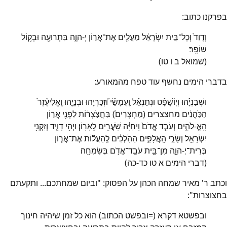
בפרקנו כתוב:
וְדָוִד֙ וְכָל־בֵּ֣ית יִשְׂרָאֵ֔ל מַעֲלִ֖ים אֶת־אֲר֣וֹן יְ-הוָ֑ה בִּתְרוּעָ֖ה וּבְק֥וֹל
שׁוֹפָֽר׃
(שמואל ב ו טו)
בדברי הימים נחשף עוד טפח מהמאורע:
וּשְׁבַנְיָ֡הוּ וְיֽוֹשָׁפָ֡ט וּנְתַנְאֵ֡ל וַֽעֲמָשַׂ֡י וּ֠זְכַרְיָהוּ וּבְנָיָ֤הוּ וֶֽאֱלִיעֶ֨זֶר֙
הַכֹּ֣הֲנִ֔ים מחצצרים (מַחְצְרִים֙) בַּחֲצֹ֣צְר֔וֹת לִפְנֵ֖י אֲר֣וֹן
הָֽאֱ-לֹהִ֑ים וְעֹבֵ֤ד אֱדֹם֙ וִֽיחִיָּ֔ה שֹֽׁעֲרִ֖ים לָֽאָרֽוֹן׃ וַיְהִ֥י דָוִ֛יד וְזִקְנֵ֥י
יִשְׂרָאֵ֖ל וְשָׂרֵ֣י הָֽאֲלָפִ֑ים הַהֹֽלְכִ֗ים לְֽהַעֲל֞וֹת אֶת־אֲר֧וֹן
בְּרִית־יְ-הוָ֛ה מִן־בֵּ֥ית עֹבֵֽד־אֱדֹ֖ם בְּשִׂמְחָֽה׃
(דברי הימים א טו כד-כה)
וכתב ר' מאיר שמחה הכהן על הפסוק: "וביום שמחתכם... ותקעתם
בחצוצרות":
ובפשטא דקרא (=ובפשט הכתוב) הוא כל זמן שיהיה חינוך