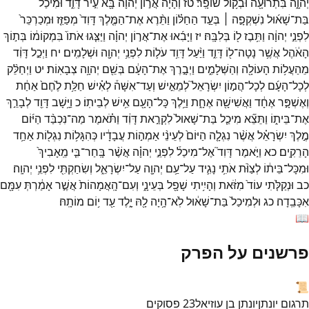
יְהוָ֑ה
בִּתְרוּעָ֖ה
וּבְק֥וֹל
שׁוֹפָֽר׃
טז
וְהָיָה֙
אֲר֣וֹן
יְהוָ֔ה
בָּ֖א
עִ֣יר
דָּוִ֑ד
וּמִיכַ֨ל
בַּת־
שָׁא֜וּל
נִשְׁקְפָ֣ה ׀
בְּעַ֣ד
הַחַלּ֗וֹן
וַתֵּ֨רֶא
אֶת־
הַמֶּ֤לֶךְ
דָּוִד֙
מְפַזֵּ֤ז
וּמְכַרְכֵּר֙
לִפְנֵ֣י
יְהוָ֔ה
וַתִּ֥בֶז
ל֖וֹ
בְּלִבָּֽהּ׃
יז
וַיָּבִ֜אוּ
אֶת־
אֲר֣וֹן
יְהוָ֗ה
וַיַּצִּ֤גוּ
אֹתוֹ֙
בִּמְקוֹמ֔וֹ
בְּת֣וֹךְ
הָאֹ֔הֶל
אֲשֶׁ֥ר
נָטָה־
ל֖וֹ
דָּוִ֑ד
וַיַּ֨עַל
דָּוִ֥ד
עֹל֛וֹת
לִפְנֵ֥י
יְהוָ֖ה
וּשְׁלָמִֽים׃
יח
וַיְכַ֣ל
דָּוִ֔ד
מֵהַעֲל֥וֹת
הָעוֹלָ֖ה
וְהַשְּׁלָמִ֑ים
וַיְבָ֣רֶךְ
אֶת־
הָעָ֔ם
בְּשֵׁ֖ם
יְהוָ֥ה
צְבָאֽוֹת׃
יט
וַיְחַלֵּ֨ק
לְכָל־
הָעָ֜ם
לְכָל־
הֲמ֣וֹן
יִשְׂרָאֵל֮
לְמֵאִ֣ישׁ
וְעַד־
אִשָּׁה֒
לְאִ֗ישׁ
חַלַּ֥ת
לֶ֙חֶם֙
אַחַ֔ת
וְאֶשְׁפָּ֣ר
אֶחָ֔ד
וַאֲשִׁישָׁ֖ה
אֶחָ֑ת
וַיֵּ֥לֶךְ
כָּל־
הָעָ֖ם
אִ֥ישׁ
לְבֵיתֽוֹ׃
כ
וַיָּ֥שָׁב
דָּוִ֖ד
לְבָרֵ֣ךְ
אֶת־
בֵּית֑וֹ
וַתֵּצֵ֞א
מִיכַ֤ל
בַּת־
שָׁאוּל֙
לִקְרַ֣את
דָּוִ֔ד
וַתֹּ֗אמֶר
מַה־
נִּכְבַּ֨ד
הַיּ֜וֹם
מֶ֣לֶךְ
יִשְׂרָאֵ֗ל
אֲשֶׁ֨ר
נִגְלָ֤ה
הַיּוֹם֙
לְעֵינֵ֨י
אַמְה֣וֹת
עֲבָדָ֔יו
כְּהִגָּל֥וֹת
נִגְל֖וֹת
אַחַ֥ד
הָרֵקִֽים׃
כא
וַיֹּ֣אמֶר
דָּוִד֮
אֶל־
מִיכַל֒
לִפְנֵ֣י
יְהוָ֗ה
אֲשֶׁ֨ר
בָּֽחַר־
בִּ֤י
מֵֽאָבִיךְ֙
וּמִכָּל־
בֵּית֔וֹ
לְצַוֺּ֨ת
אֹתִ֥י
נָגִ֛יד
עַל־
עַ֥ם
יְהוָ֖ה
עַל־
יִשְׂרָאֵ֑ל
וְשִׂחַקְתִּ֖י
לִפְנֵ֥י
יְהוָֽה׃
כב
וּנְקַלֹּ֤תִי
עוֹד֙
מִזֹּ֔את
וְהָיִ֥יתִי
שָׁפָ֖ל
בְּעֵינָ֑י
וְעִם־
הָֽאֲמָהוֹת֙
אֲשֶׁ֣ר
אָמַ֔רְתְּ
עִמָּ֖ם
אִכָּבֵֽדָה׃
כג
וּלְמִיכַל֙
בַּת־
שָׁא֔וּל
לֹֽא־
הָ֥יָה
לָ֖הּ
יָ֑לֶד
עַ֖ד
י֥וֹם
מוֹתָֽהּ׃
📖
פרשנים על הפרק
📜
תרגום יונתן
יונתן בן עוזיאל
23
פסוקים