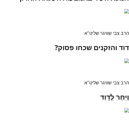
הרב צבי שוויגר שליט"א
דוד והזקנים שכחו פסוק?
הרב צבי שוויגר שליט"א
וַיִּחַר לְדָוִד