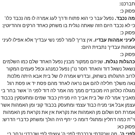
תברכנו:
פסוק
כ
:
מה נכבד.
נפעל עבר כי הוא פתוח ודרך לעג אמרה לו מה נכבד כלו'
כי לא נכבד היום הזה שאתה נגלית בו משחק כאחד הרקים וההדיוטין:
פסוק
כ
:
לעיני אמהות עבדיו.
אין צריך לומר לפני נשי עבדיך אלא אפילו לעיני
אמהות עבדיך נתבזית היום:
פסוק
כ
:
כהגלות נגלות.
שניהם ממקור מבנין נפעל האחד שלם כמו השלמים
נשאול נשאל דוד והאחד חסר נו"ן נפעל כמנהג וכפל פעמים המקור
לרוב התגלותו בשחוק, ובדרש אמרה לו של בית אבא היתה מלכות
נאה משלך חלילה להם אם נראה לאחד מהם פסת יד או פסת רגל
מגולה כולהון היו מכובדים ממך מה אמר לה דוד לפני ה' אשר בחר בי
מאביך אמר לה של בית אביך היו מניחין כבוד שמים ומתעסקין בכבוד
עצמן אבל אני מניח כבוד עצמי ומתעסק בכבוד קוני ומן האמהות אשר
אמרת חס ושלום מן האמהות את נקראת אין את נקראת מן האמהות
וי"ת כמה דחליץ ומתגלי דומה כי יחף היה הולך ומשחק כדברי הדרש:
פסוק
כא
:
לפני ה'.
מה שרקדתי וכרכרתי לפני ה' עשיתי לפי שכבדני ובחר בי