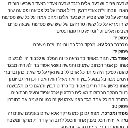
שבעה פרים ושבעה אלים כנגד שבעה צעדי' בצעד השביעי הורידו
הארון וזבחו וי"ת צעדי דרגין ורז"ל אמרו על כל פסיעה ופסיעה שור
ומריא על כל שש פסיעות שבעה אלים ומהם אמרו על כל שש פסיעות
שור ומריא על כל ששה סדריהם של שש שש פסיעות שבעה פרים
ושבעה אלים ופי' ומריא כתרגומו ופטים:
פסוק
יד
:
מכרכר בכל עוז.
מרקד בכל כחו וכוונתו וי"ת משבח:
פסוק
יד
:
אפוד בד.
חגור באפוד בד נראה כי זה המלבוש לכבוד היו לובשים
אותו וכן אמר הכתוב שמנים וחמשה נושאי אפוד בד ולא היה מבגדי
כהונה לפיכך היה מותר כל אדם ללובשו ואף על פי שאינו כהן ובדברי
הימים מכורבל במעיל בוץ והוא המעיל הוא האפוד וכן תירגם יונתן
אותו בלשון אחר תרגם אפוד בד כרדוט דבוץ ותרגם כי כן תלבשנה
בנות המלך הבתולות מעילים כרדוטין אבל אפוד ומעיל הכתובים
בתורה הם כל אחד בגד בפני עצמו אין זה כמו זה שמבואר בתורה:
פסוק
טז
:
מפזז ומכרכר.
מפזז גם כן כמו מרקד אלא שהם בענינים שונים זה
מזה או יהיה הכל בענין אחד והכפל לרוב הרקוד וי"ת מרקד ומשבח
ובמקומו בדברי הימים מרקד ומשחק: