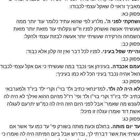
מאביך וראוי לו שאקל עצמי לכבודו:
פסוק
כא
:
ושחקתי לפני ה'.
מלרע לפי שהוא עתיד כלומר עוד יותר ממה
שעשיתי אעשה ואשחק לפניו וז"ש ונקלותי עוד מזאת יותר מזאת
השמחה והרקידה שעשיתי יותר אעשה לבזות עצמי ולהקל:
פסוק
כב
:
והייתי שפל בעיני.
לפניו לכל דבר ואין זה קלון אלא כבוד:
פסוק
כב
:
עמם אכבדה.
בעיניהן אני נכבד במה שעשיתי כי אם אקל עצמי לכבוד
האל אהיה נכבד בעיני הכל לא כמו בעיניך:
פסוק
כג
:
לא היה לה ולד.
למדינחאי כתיב ולד בוי"ו וקרי ילד ביו"ד ולמערבאי
כתיב ילד ביו"ד וקרי בוי"ו ולד ופי' רז"ל מהיום ההוא ואילך לא היה לה
לעונש מה שאמר' אבל לפני היום הזה היה לה כמ"ש יתרעם לעגלה
אשת דוד ואמרו עגלה זו מיכל:
פסוק
כג
:
עד יום מותה.
בחולם וכעת מותה בשורק פי' עד כמו עד אשר אם
עשיתי את אשר דברתי לך, ובדרש אבל ביום המיתה היה לה ואמרו כי