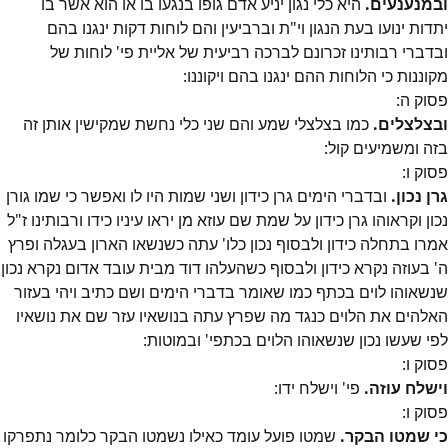
ובמנענעים.
היא כלי נגון יניע אדם גופו בנגעו בו או הוא אשר בו
יתדות ינועו בעת הנגון וי"ת וברביעין והם לוחות דקות ינגנו בהם
ובדברי רבותינו זכרונם לברכה רביעית של אליית פי' לוחות של
מקוננות כי הלוחות ההם ינגנו בהם ויקוננו:
פסוק
ה
:
ובצלצלים.
כמו בצלצלי שמע והם שני כלי נחשת שמקישין אותן זה
בזה ומשמיעים קול:
פסוק
ו
:
גרן נכון.
ובדברי הימים גרן כידון ושני שמות היו לו ואפשר כי שמו גורן
נכון וקראוהו גרן כידון על שמת שם עוזא מן יראו עיניו כידו ורבותינו ז"ל
אמרו בתחלה כידון ולבסוף נכון כלו' עתה כשנשאו הארון בעגלה ופרץ
ה' בעוזה נקרא כידון ולבסוף כשהעלהו דוד מבית עובד אדום נקרא נכון
שנשאוהו לוים בכתף כמו שאומר בדברי הימים ושם כתיב ויהי בעזור
האלהים את הלוים כנגד מה שפרץ עתה בנושאיו עזר שם את נושאיו
לפי שעשו נכון שנשאוהו הלוים בכתפי' ובמוטות:
פסוק
ו
:
וישלח עוזה.
פי' וישלח ידו:
פסוק
ו
:
כי שמטו הבקר.
שמטו פועל עומד כאילו נשמטו הבקר כלומר נתפרקו