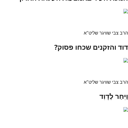
הרב צבי שוויגר שליט"א
דוד והזקנים שכחו פסוק?
הרב צבי שוויגר שליט"א
וַיִּחַר לְדָוִד