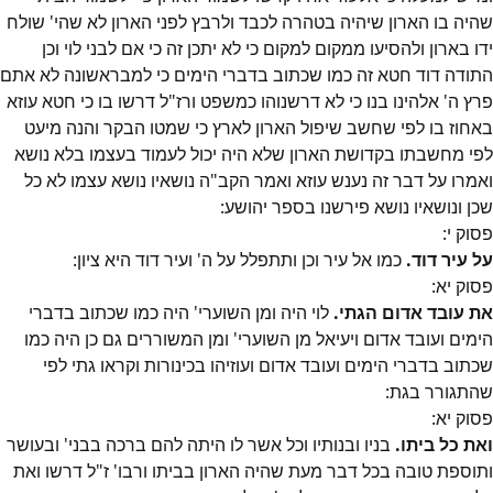
שהיה בו הארון שיהיה בטהרה לכבד ולרבץ לפני הארון לא שהי' שולח
ידו בארון ולהסיעו ממקום למקום כי לא יתכן זה כי אם לבני לוי וכן
התודה דוד חטא זה כמו שכתוב בדברי הימים כי למבראשונה לא אתם
פרץ ה' אלהינו בנו כי לא דרשנוהו כמשפט ורז"ל דרשו בו כי חטא עוזא
באחוז בו לפי שחשב שיפול הארון לארץ כי שמטו הבקר והנה מיעט
לפי מחשבתו בקדושת הארון שלא היה יכול לעמוד בעצמו בלא נושא
ואמרו על דבר זה נענש עוזא ואמר הקב"ה נושאיו נושא עצמו לא כל
שכן ונושאיו נושא פירשנו בספר יהושע:
פסוק
י
:
על עיר דוד.
כמו אל עיר וכן ותתפלל על ה' ועיר דוד היא ציון:
פסוק
יא
:
את עובד אדום הגתי.
לוי היה ומן השוערי' היה כמו שכתוב בדברי
הימים ועובד אדום ויעיאל מן השוערי' ומן המשוררים גם כן היה כמו
שכתוב בדברי הימים ועובד אדום ועוזיהו בכינורות וקראו גתי לפי
שהתגורר בגת:
פסוק
יא
:
ואת כל ביתו.
בניו ובנותיו וכל אשר לו היתה להם ברכה בבני' ובעושר
ותוספת טובה בכל דבר מעת שהיה הארון בביתו ורבו' ז"ל דרשו ואת