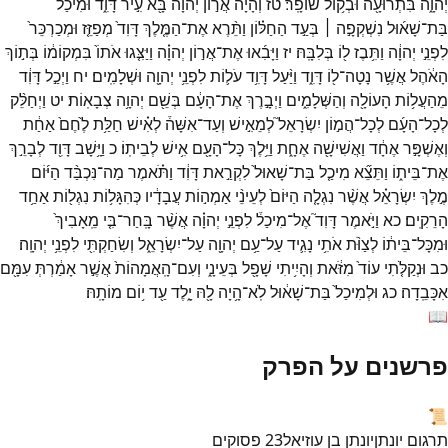
יְהוָ֑ה
בִּתְרוּעָ֖ה
וּבְק֥וֹל
שׁוֹפָֽר׃
טז
וְהָיָה֙
אֲר֣וֹן
יְהוָ֔ה
בָּ֖א
עִ֣יר
דָּוִ֑ד
וּמִיכַ֨ל
בַּת־
שָׁא֜וּל
נִשְׁקְפָ֣ה ׀
בְּעַ֣ד
הַחַלּ֗וֹן
וַתֵּ֨רֶא
אֶת־
הַמֶּ֤לֶךְ
דָּוִד֙
מְפַזֵּ֤ז
וּמְכַרְכֵּר֙
לִפְנֵ֣י
יְהוָ֔ה
וַתִּ֥בֶז
ל֖וֹ
בְּלִבָּֽהּ׃
יז
וַיָּבִ֜אוּ
אֶת־
אֲר֣וֹן
יְהוָ֗ה
וַיַּצִּ֤גוּ
אֹתוֹ֙
בִּמְקוֹמ֔וֹ
בְּת֣וֹךְ
הָאֹ֔הֶל
אֲשֶׁ֥ר
נָטָה־
ל֖וֹ
דָּוִ֑ד
וַיַּ֨עַל
דָּוִ֥ד
עֹל֛וֹת
לִפְנֵ֥י
יְהוָ֖ה
וּשְׁלָמִֽים׃
יח
וַיְכַ֣ל
דָּוִ֔ד
מֵהַעֲל֥וֹת
הָעוֹלָ֖ה
וְהַשְּׁלָמִ֑ים
וַיְבָ֣רֶךְ
אֶת־
הָעָ֔ם
בְּשֵׁ֖ם
יְהוָ֥ה
צְבָאֽוֹת׃
יט
וַיְחַלֵּ֨ק
לְכָל־
הָעָ֜ם
לְכָל־
הֲמ֣וֹן
יִשְׂרָאֵל֮
לְמֵאִ֣ישׁ
וְעַד־
אִשָּׁה֒
לְאִ֗ישׁ
חַלַּ֥ת
לֶ֙חֶם֙
אַחַ֔ת
וְאֶשְׁפָּ֣ר
אֶחָ֔ד
וַאֲשִׁישָׁ֖ה
אֶחָ֑ת
וַיֵּ֥לֶךְ
כָּל־
הָעָ֖ם
אִ֥ישׁ
לְבֵיתֽוֹ׃
כ
וַיָּ֥שָׁב
דָּוִ֖ד
לְבָרֵ֣ךְ
אֶת־
בֵּית֑וֹ
וַתֵּצֵ֞א
מִיכַ֤ל
בַּת־
שָׁאוּל֙
לִקְרַ֣את
דָּוִ֔ד
וַתֹּ֗אמֶר
מַה־
נִּכְבַּ֨ד
הַיּ֜וֹם
מֶ֣לֶךְ
יִשְׂרָאֵ֗ל
אֲשֶׁ֨ר
נִגְלָ֤ה
הַיּוֹם֙
לְעֵינֵ֨י
אַמְה֣וֹת
עֲבָדָ֔יו
כְּהִגָּל֥וֹת
נִגְל֖וֹת
אַחַ֥ד
הָרֵקִֽים׃
כא
וַיֹּ֣אמֶר
דָּוִד֮
אֶל־
מִיכַל֒
לִפְנֵ֣י
יְהוָ֗ה
אֲשֶׁ֨ר
בָּֽחַר־
בִּ֤י
מֵֽאָבִיךְ֙
וּמִכָּל־
בֵּית֔וֹ
לְצַוֺּ֨ת
אֹתִ֥י
נָגִ֛יד
עַל־
עַ֥ם
יְהוָ֖ה
עַל־
יִשְׂרָאֵ֑ל
וְשִׂחַקְתִּ֖י
לִפְנֵ֥י
יְהוָֽה׃
כב
וּנְקַלֹּ֤תִי
עוֹד֙
מִזֹּ֔את
וְהָיִ֥יתִי
שָׁפָ֖ל
בְּעֵינָ֑י
וְעִם־
הָֽאֲמָהוֹת֙
אֲשֶׁ֣ר
אָמַ֔רְתְּ
עִמָּ֖ם
אִכָּבֵֽדָה׃
כג
וּלְמִיכַל֙
בַּת־
שָׁא֔וּל
לֹֽא־
הָ֥יָה
לָ֖הּ
יָ֑לֶד
עַ֖ד
י֥וֹם
מוֹתָֽהּ׃
📖
פרשנים על הפרק
📜
תרגום יונתן
יונתן בן עוזיאל
23
פסוקים