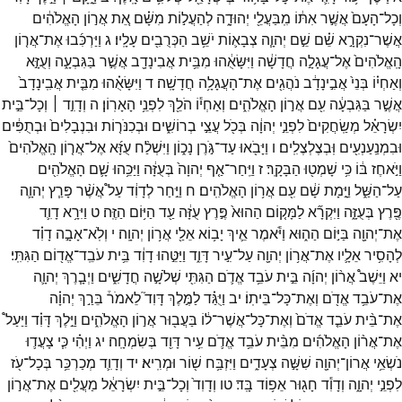
וְכָל־
הָעָם֙
אֲשֶׁ֣ר
אִתּ֔וֹ
מִֽבַּעֲלֵ֖י
יְהוּדָ֑ה
לְהַעֲל֣וֹת
מִשָּׁ֗ם
אֵ֚ת
אֲר֣וֹן
הָאֱלֹהִ֔ים
אֲשֶׁר־
נִקְרָ֣א
שֵׁ֗ם
שֵׁ֣ם
יְהוָ֧ה
צְבָא֛וֹת
יֹשֵׁ֥ב
הַכְּרֻבִ֖ים
עָלָֽיו׃
ג
וַיַּרְכִּ֜בוּ
אֶת־
אֲר֤וֹן
הָֽאֱלֹהִים֙
אֶל־
עֲגָלָ֣ה
חֲדָשָׁ֔ה
וַיִּשָּׂאֻ֔הוּ
מִבֵּ֥ית
אֲבִינָדָ֖ב
אֲשֶׁ֣ר
בַּגִּבְעָ֑ה
וְעֻזָּ֣א
וְאַחְי֗וֹ
בְּנֵי֙
אֲבִ֣ינָדָ֔ב
נֹהֲגִ֖ים
אֶת־
הָעֲגָלָ֥ה
חֲדָשָֽׁה׃
ד
וַיִּשָּׂאֻ֗הוּ
מִבֵּ֤ית
אֲבִֽינָדָב֙
אֲשֶׁ֣ר
בַּגִּבְעָ֔ה
עִ֖ם
אֲר֣וֹן
הָאֱלֹהִ֑ים
וְאַחְי֕וֹ
הֹלֵ֖ךְ
לִפְנֵ֥י
הָאָרֽוֹן׃
ה
וְדָוִ֣ד ׀
וְכָל־
בֵּ֣ית
יִשְׂרָאֵ֗ל
מְשַֽׂחֲקִים֙
לִפְנֵ֣י
יְהוָ֔ה
בְּכֹ֖ל
עֲצֵ֣י
בְרוֹשִׁ֑ים
וּבְכִנֹּר֤וֹת
וּבִנְבָלִים֙
וּבְתֻפִּ֔ים
וּבִמְנַֽעַנְעִ֖ים
וּֽבְצֶלְצֶלִֽים׃
ו
וַיָּבֹ֖אוּ
עַד־
גֹּ֣רֶן
נָכ֑וֹן
וַיִּשְׁלַ֨ח
עֻזָּ֜א
אֶל־
אֲר֤וֹן
הָֽאֱלֹהִים֙
וַיֹּ֣אחֶז
בּ֔וֹ
כִּ֥י
שָׁמְט֖וּ
הַבָּקָֽר׃
ז
וַיִּֽחַר־
אַ֤ף
יְהוָה֙
בְּעֻזָּ֔ה
וַיַּכֵּ֥הוּ
שָׁ֛ם
הָאֱלֹהִ֖ים
עַל־
הַשַּׁ֑ל
וַיָּ֣מָת
שָׁ֔ם
עִ֖ם
אֲר֥וֹן
הָאֱלֹהִֽים׃
ח
וַיִּ֣חַר
לְדָוִ֔ד
עַל֩
אֲשֶׁ֨ר
פָּרַ֧ץ
יְהוָ֛ה
פֶּ֖רֶץ
בְּעֻזָּ֑ה
וַיִּקְרָ֞א
לַמָּק֤וֹם
הַהוּא֙
פֶּ֣רֶץ
עֻזָּ֔ה
עַ֖ד
הַיּ֥וֹם
הַזֶּֽה׃
ט
וַיִּרָ֥א
דָוִ֛ד
אֶת־
יְהוָ֖ה
בַּיּ֣וֹם
הַה֑וּא
וַיֹּ֕אמֶר
אֵ֛יךְ
יָב֥וֹא
אֵלַ֖י
אֲר֥וֹן
יְהוָֽה׃
י
וְלֹֽא־
אָבָ֣ה
דָוִ֗ד
לְהָסִ֥יר
אֵלָ֛יו
אֶת־
אֲר֥וֹן
יְהוָ֖ה
עַל־
עִ֣יר
דָּוִ֑ד
וַיַּטֵּ֣הוּ
דָוִ֔ד
בֵּ֥ית
עֹבֵֽד־
אֱד֖וֹם
הַגִּתִּֽי׃
יא
וַיֵּשֶׁב֩
אֲר֨וֹן
יְהוָ֜ה
בֵּ֣ית
עֹבֵ֥ד
אֱדֹ֛ם
הַגִּתִּ֖י
שְׁלֹשָׁ֣ה
חֳדָשִׁ֑ים
וַיְבָ֧רֶךְ
יְהוָ֛ה
אֶת־
עֹבֵ֥ד
אֱדֹ֖ם
וְאֶת־
כָּל־
בֵּיתֽוֹ׃
יב
וַיֻּגַּ֗ד
לַמֶּ֣לֶךְ
דָּוִד֮
לֵאמֹר֒
בֵּרַ֣ךְ
יְהוָ֗ה
אֶת־
בֵּ֨ית
עֹבֵ֤ד
אֱדֹם֙
וְאֶת־
כָּל־
אֲשֶׁר־
ל֔וֹ
בַּעֲב֖וּר
אֲר֣וֹן
הָאֱלֹהִ֑ים
וַיֵּ֣לֶךְ
דָּוִ֗ד
וַיַּעַל֩
אֶת־
אֲר֨וֹן
הָאֱלֹהִ֜ים
מִבֵּ֨ית
עֹבֵ֥ד
אֱדֹ֛ם
עִ֥יר
דָּוִ֖ד
בְּשִׂמְחָֽה׃
יג
וַיְהִ֗י
כִּ֧י
צָעֲד֛וּ
נֹשְׂאֵ֥י
אֲרוֹן־
יְהוָ֖ה
שִׁשָּׁ֣ה
צְעָדִ֑ים
וַיִּזְבַּ֥ח
שׁ֖וֹר
וּמְרִֽיא׃
יד
וְדָוִ֛ד
מְכַרְכֵּ֥ר
בְּכָל־
עֹ֖ז
לִפְנֵ֣י
יְהוָ֑ה
וְדָוִ֕ד
חָג֖וּר
אֵפ֥וֹד
בָּֽד׃
טו
וְדָוִד֙
וְכָל־
בֵּ֣ית
יִשְׂרָאֵ֔ל
מַעֲלִ֖ים
אֶת־
אֲר֣וֹן