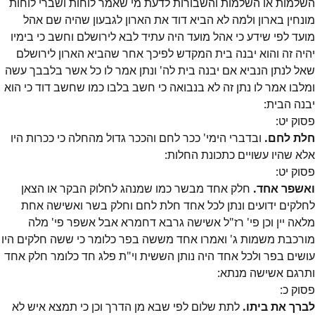
השלמות או השלמות והשבורות לדעת מי שאמר לוחות ושברי לוחות
מונחין בארון ולמה לא הביא דוד את הארון לגבעון שהיה שם אהל
מועד לפי שידע כי אהל מועד היה עתיד לבא לירושלם וחשב כי בימיו
יהיה זה והוא יבנה בית המקדש לפיכך אחר שהביא הארון לירושלם
שאל לנתן הנביא אם יבנה בית לה' ונתן אמר לו כל אשר בלבבך עשה
ומלבו אמר לו נתן זה לא בנבואה כי חשב בלבו כמו שחשב דוד כי הוא
יבנה הבית:
פסוק
יט
:
חלת לחם.
ובדברי הימי' ככר לחם והככר גדול מהחלה כי ככרות היו
אלא שהיו עשויים כתכונת החלות:
פסוק
יט
:
ואשפר אחד.
חלק אחד מבשר כמו שמנהג לחלוק הבקר או הצאן
לחלקים ידועים ונתן לכל אחד חלת לחם וחלק בשר ואשישה אחת
מלאה יין וכן פי' רז"ל אשישה גרבא דחמרא אבל אשפר פי' מלה
מורכבת משמות ג' ואמרו אחד מששה בפר כלומר כי ששה חלקים היו
עושים בפר ולכל אחד היה נותן הששית וי"ת פלג חד כלומר חלק אחד
ותרגם אשישה מנתא:
פסוק
כ
:
לברך את ביתו.
לתת שלום לפי שבא מן הדרך וכן כי תמצא איש לא