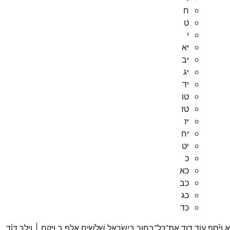
ח
ט
י
יא
יב
יג
יד
טו
טז
יז
יח
יט
כ
כא
כב
כג
כד
א
וַיֹּ֨סֶף
ע֥וֹד
דָּוִ֛ד
אֶת־
כָּל־
בָּח֥וּר
בְּיִשְׂרָאֵ֖ל
שְׁלֹשִׁ֥ים
אָֽלֶף׃
ב
וַיָּ֣קָם ׀
וַיֵּ֣לֶךְ
דָּוִ֗ד