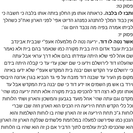
פסוק
טז
:
ותבז לו בלבה.
כראותה אותו מן החלון בזתה אותו בלבה כי חשבה כי
אין כבוד המלך להתנהג כמנהג הדיוט אפי' לפני הארון ואח"כ כשהלך
לביתו אמרה בפיה מה נכבד היום וגו':
פסוק
יז
:
אשר נטה לו דוד.
יריעה נטה לו מלמעלה אעפ"י שבבית אבינדב
ובבית עובד אדום היה בבית מקורה כמו שנאמר בהם בית ולא נאמר
שם אהל לפי שלא היתה עמידתו בהם אלא דרך עראי אבל עתה
שהעלהו דוד לירושלם וידעו כי שם ישכון עדי עד כי קבלה היתה בידם
כי ירושלם עיר הקדש ושם יבנה בית המקדש אעפ"י שלא ידעו באיזה
מקום מן העיר עד שבנה דוד מזבח על פי גד הנביא בגרן ארונה היבוסי
וירד בו אש מן השמים אז ידע דוד כי שם יבנה בית המקדש אבל עד
אותו זמן לא רצה דוד להכניסו בבית מקורה אלא תחת יריעה כמו שהי'
מקדם וגם עתה שהי' אהל מועד בגבעון והמשכון והארון ושתי הלוחות
וכל כלי הקדש תחת היריעה היו הכניס הוא הארון הזה שבו שברי
לוחות ג"כ תחת היריעה או זה הארון שהיו בו לוחות השלמות והוא
הנכון כמו שפירשנו למעלה במלחמת פלשתים שנלקח הארון זה הארון
הוא שהכניסו לבית עולמים לתוך הדביר אם כן זה הוא שהיו בו הלוחות