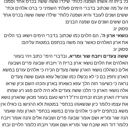
כל ביתו זה אשתו ושמנה כלותי' שילדו ששה ששה בכרס אחד וסמכו
זה על מה שכתוב בדברי הימים פעלתי השמיני כי ברכו אלהים וכתי'
ששים ושנים לעובד והיא ושמנה כלותי' שילדו ששה ששה בכרס אחד
הם ששים ושנים עם שמנה הבנים:
פסוק
יג
:
נושאי ארון ה'.
הם הלוים כמו שכתוב בדברי הימים וישאו בני הלוים
את ארון האלהים כאשר צוה משה בכתפם במוטות עליהם:
פסוק
יג
:
ששה צעדים ויזבח שור ומריא.
ובדברי הימי' כתוב ויהי בעזור
האלהים את הלוים נושאי ארון ברית ה' ויזבחו שבעה פרים ושבעה
אלים כשהלכו נושאי הארון ששה צעדים הכירו כי אלהים עזרם במשא
הארון וחפץ בם כי לא נכשלו כמו שנכשל עוזא וטעם ששה צעדים
נראה כי כשיעור הזה הלך עוזא כשאחז בארון והכהו השם וכיון שראו
אלה נושאי הארון כי הלכו ששה צעדים ולא היה להם פגע רע שמתו
והורידו הארון וזבחו זבחים ורז"ל דרשו טעם בעזור מכאן שהארון נושא
את עצמו כלומר כיון שנשאוהו בכתפי' במוטות ולא הרגישו בו כאילו אין
משא בכתפים ידעו כי אלהים עזרם במשא בכתפי' הארון ומה שאמר
הנה שור ומריא ושם אומר שבעה פרים ושבעה אלים והנה אומר ויזבח
כלומר דוד הוא שזבח שור ומריא ושם אומר ויזבחו כלומר הלויים זבחו