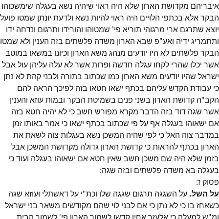
איבריהם מקדושת הארון שלא היה ראוי שיהיה נשא בעגלה שימשכוהו
הבקר אלא בכתפי הלויים היה ראוי להיות נשא ולדעת יונתן שמטו פועל
יוצא שתרגם ארי מרגוהי תוריא פי' שמטוהו והורידו ותרגום ונדחה ידו
ותתמריג ידיה ואע"פ שבא הארון משדה פלשתים בזה הענין ולא שמטו
הבקר פלשתים לא היו יודעים מנהג משא הארון וכיונו במשאו במוטב
אשר יכלו שהרי לקחו עגלה חדשה ופרות אשר לא עלה עליהן עול אבל
ישראל שהיו יודעים משא הארון כמו שכתוב בתורה ולבני קהת לא נתן
כי עבודת הקדש עליהם בכתף ישאו חטאו בזה לפיכך הראה להם
הקב"ה קדושת הארון בשני פנים בשמיטת הבקר ובמות עוזא והענין
אשר שגה דוד בזה הדבר מקרא מפורש חשב כי לא יהיה חטא בזה
אם ישאוהו בעגלה אף על פי שכתוב בכתף ישאו כי אמר באותו זמן
במדבר צוה האל כי לפי שהיה המשכן נשא בעגלות צוה לשאת את
הארון בכתף להראות כי קדושת הארון גדולה מקדושת המשכן אבל
בזמן שלא היה שם משכן חשב שאין חטא אם ישאוהו בעגלה ועוד כי
בעגלה בא משדה פלשתים ובזה שגה:
פסוק
ז
:
על השל.
על השגגה תרגום שגגה שלו וכת"י על דאשתלי ועוזא שגה
כשאחז בו כי לא נתן כי אם לבני לוי שהם מקודשים משאר בני ישראל
ומ"ש למעלה כי אלעזר אחיו קדשו לשמור הארון פי' לשמור הבית