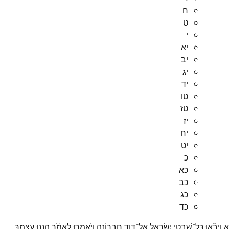
ח
ט
י
יא
יב
יג
יד
טו
טז
יז
יח
יט
כ
כא
כב
כג
כד
א
וַיָּבֹ֜אוּ
כָּל־
שִׁבְטֵ֧י
יִשְׂרָאֵ֛ל
אֶל־
דָּוִ֖ד
חֶבְר֑וֹנָה
וַיֹּאמְר֣וּ
לֵאמֹ֔ר
הִנְנ֛וּ
עַצְמְךָ֥