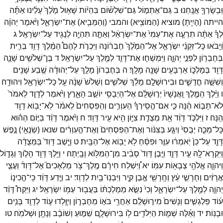
וּֽבְשָׂרְךָ֖
אֲנָֽחְנוּ׃
ב
גַּם־
אֶתְמ֣וֹל
גַּם־
שִׁלְשׁ֗וֹם
בִּהְי֨וֹת
שָׁא֥וּל
מֶ֙לֶךְ֙
עָלֵ֔ינוּ
אַתָּ֗ה
הייתה
(
הָיִ֛יתָ
)
מוציא
(
הַמּוֹצִ֥יא
)
והמבי
(
וְהַמֵּבִ֖יא
)
אֶת־
יִשְׂרָאֵ֑ל
וַיֹּ֨אמֶר
יְהוָ֜ה
לְךָ֗
אַתָּ֨ה
תִרְעֶ֤ה
אֶת־
עַמִּי֙
אֶת־
יִשְׂרָאֵ֔ל
וְאַתָּ֛ה
תִּהְיֶ֥ה
לְנָגִ֖יד
עַל־
יִשְׂרָאֵֽל׃
ג
וַ֠יָּבֹאוּ
כָּל־
זִקְנֵ֨י
יִשְׂרָאֵ֤ל
אֶל־
הַמֶּ֙לֶךְ֙
חֶבְר֔וֹנָה
וַיִּכְרֹ֣ת
לָהֶם֩
הַמֶּ֨לֶךְ
דָּוִ֥ד
בְּרִ֛ית
בְּחֶבְר֖וֹן
לִפְנֵ֣י
יְהוָ֑ה
וַיִּמְשְׁח֧וּ
אֶת־
דָּוִ֛ד
לְמֶ֖לֶךְ
עַל־
יִשְׂרָאֵֽל׃
ד
בֶּן־
שְׁלֹשִׁ֥ים
שָׁנָ֛ה
דָּוִ֖ד
בְּמָלְכ֑וֹ
אַרְבָּעִ֥ים
שָׁנָ֖ה
מָלָֽךְ׃
ה
בְּחֶבְרוֹן֙
מָלַ֣ךְ
עַל־
יְהוּדָ֔ה
שֶׁ֥בַע
שָׁנִ֖ים
וְשִׁשָּׁ֣ה
חֳדָשִׁ֑ים
וּבִירוּשָׁלִַ֣ם
מָלַ֗ךְ
שְׁלֹשִׁ֤ים
וְשָׁלֹשׁ֙
שָׁנָ֔ה
עַ֥ל
כָּל־
יִשְׂרָאֵ֖ל
וִיהוּדָֽה׃
ו
וַיֵּ֨לֶךְ
הַמֶּ֤לֶךְ
וַֽאֲנָשָׁיו֙
יְר֣וּשָׁלִַ֔ם
אֶל־
הַיְבֻסִ֖י
יוֹשֵׁ֣ב
הָאָ֑רֶץ
וַיֹּ֨אמֶר
לְדָוִ֤ד
לֵאמֹר֙
לֹא־
תָב֣וֹא
הֵ֔נָּה
כִּ֣י
אִם־
הֱסִֽירְךָ֗
הַעִוְרִ֤ים
וְהַפִּסְחִים֙
לֵאמֹ֔ר
לֹֽא־
יָב֥וֹא
דָוִ֖ד
הֵֽנָּה׃
ז
וַיִּלְכֹּ֣ד
דָּוִ֔ד
אֵ֖ת
מְצֻדַ֣ת
צִיּ֑וֹן
הִ֖יא
עִ֥יר
דָּוִֽד׃
ח
וַיֹּ֨אמֶר
דָּוִ֜ד
בַּיּ֣וֹם
הַה֗וּא
כָּל־
מַכֵּ֤ה
יְבֻסִי֙
וְיִגַּ֣ע
בַּצִּנּ֔וֹר
וְאֶת־
הַפִּסְחִים֙
וְאֶת־
הַ֣עִוְרִ֔ים
שנאו
(
שְׂנֻאֵ֖י
)
נֶ֣פֶשׁ
דָּוִ֑ד
עַל־
כֵּן֙
יֹֽאמְר֔וּ
עִוֵּ֣ר
וּפִסֵּ֔חַ
לֹ֥א
יָב֖וֹא
אֶל־
הַבָּֽיִת׃
ט
וַיֵּ֤שֶׁב
דָּוִד֙
בַּמְּצֻדָ֔ה
וַיִּקְרָא־
לָ֖הּ
עִ֣יר
דָּוִ֑ד
וַיִּ֤בֶן
דָּוִד֙
סָבִ֔יב
מִן־
הַמִּלּ֖וֹא
וָבָֽיְתָה׃
י
וַיֵּ֥לֶךְ
דָּוִ֖ד
הָל֣וֹךְ
וְגָד֑וֹל
וַיהוָ֛ה
אֱלֹהֵ֥י
צְבָא֖וֹת
עִמּֽוֹ׃
יא
וַ֠יִּשְׁלַח
חִירָ֨ם
מֶֽלֶךְ־
צֹ֥ר
מַלְאָכִים֮
אֶל־
דָּוִד֒
וַעֲצֵ֣י
אֲרָזִ֔ים
וְחָרָשֵׁ֣י
עֵ֔ץ
וְחָֽרָשֵׁ֖י
אֶ֣בֶן
קִ֑יר
וַיִּבְנֽוּ־
בַ֖יִת
לְדָוִֽד׃
יב
וַיֵּ֣דַע
דָּוִ֔ד
כִּֽי־
הֱכִינ֧וֹ
יְהוָ֛ה
לְמֶ֖לֶךְ
עַל־
יִשְׂרָאֵ֑ל
וְכִי֙
נִשֵּׂ֣א
מַמְלַכְתּ֔וֹ
בַּעֲב֖וּר
עַמּ֥וֹ
יִשְׂרָאֵֽל׃
יג
וַיִּקַּח֩
דָּוִ֨ד
ע֜וֹד
פִּֽלַגְשִׁ֤ים
וְנָשִׁים֙
מִיר֣וּשָׁלִַ֔ם
אַחֲרֵ֖י
בֹּא֣וֹ
מֵחֶבְר֑וֹן
וַיִּוָּ֥לְדוּ
ע֛וֹד
לְדָוִ֖ד
בָּנִ֥ים
וּבָנֽוֹת׃
יד
וְאֵ֗לֶּה
שְׁמ֛וֹת
הַיִּלֹּדִ֥ים
ל֖וֹ
בִּירוּשָׁלִָ֑ם
שַׁמּ֣וּעַ
וְשׁוֹבָ֔ב
וְנָתָ֖ן
וּשְׁלֹמֹֽה׃
טו