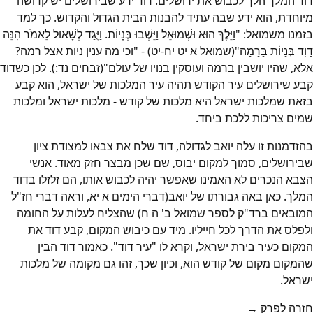
דוד המלך הלך לכבוש את ירושלים. דוד ידע שבירושלים יש קדושה
מיוחדת, הוא ידע שבה עתיד להבנות הבית הגדול והקדוש. כך למד
בזמנו משמואל: "וַיֵּלֶךְ הוּא וּשְׁמוּאֵל וַיֵּשְׁבוּ בְּנָיוֹת. וַיֻּגַּד לְשָׁאוּל לֵאמֹר הִנֵּה
דָוִד בְּנָיוֹת בָּרָמָה"(שמואל א יט יח-יט) - "וכי מה ענין ניות אצל רמה?
אלא, שהיו יושבין ברמה ועוסקין בנויו של עולם"(זבחים נד:). לכן כשדוד
קבע שירושלים עיר הקודש תהיה עיר המלכות של ישראל, הוא קבע
בזאת שמלכות ישראל היא מלכות של קודש - מלכות ישראל ומלכות
שמים צריכות ללכת ביחד.
בהזדמנות זו עלה יואב לגדולה, דוד שלח את צבאו למצודת ציון
שבירושלים, סמוך למקום יבוס, שם שכן מבצר חזק מאוד. אנשי
הצבא הנכרים לא האמינו שאפשר יהיה לכבוש אותו, הם זלזלו בדוד
המלך. כאן באה גבורתו של יואב(דברי הימים א יא, וראה דברי חז"ל
המובאים ברד"ק לספר שמואל ב' ה ח) שהצליח לעלות על החומה
ולפלס את הדרך לכל חייליו. מיד עם כיבוש המקום, קבע דוד את
המקום כעיר בירת ישראל, וקרא לו "עיר דוד". כאמור דוד הבין
שהמקום מקום של קודש הוא, וכיון שכך, זהו גם מקומה של מלכות
ישראל.
חזרה לפרק →