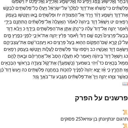
וְיִבְחָ֥ר
וֶאֱלִישׁ֖וּעַ
וְנֶ֥פֶג
וְיָפִֽיעַ׃
טז
וֶאֱלִישָׁמָ֥ע
וְאֶלְיָדָ֖ע
וֶאֱלִיפָֽלֶט׃
יז
וַיִּשְׁמְע֣וּ
פְלִשְׁתִּ֗ים
כִּי־
מָשְׁח֨וּ
אֶת־
דָּוִ֤ד
לְמֶ֙לֶךְ֙
עַל־
יִשְׂרָאֵ֔ל
וַיַּעֲל֥וּ
כָל־
פְּלִשְׁתִּ֖ים
לְבַקֵּ֣שׁ
אֶת־
דָּוִ֑ד
וַיִּשְׁמַ֣ע
דָּוִ֔ד
וַיֵּ֖רֶד
אֶל־
הַמְּצוּדָֽה׃
יח
וּפְלִשְׁתִּ֖ים
בָּ֑אוּ
וַיִּנָּטְשׁ֖וּ
בְּעֵ֥מֶק
רְפָאִֽים׃
יט
וַיִּשְׁאַ֨ל
דָּוִ֤ד
בַּֽיהוָה֙
לֵאמֹ֔ר
הַאֶֽעֱלֶה֙
אֶל־
פְּלִשְׁתִּ֔ים
הֲתִתְּנֵ֖ם
בְּיָדִ֑י
וַיֹּ֨אמֶר
יְהוָ֤ה
אֶל־
דָּוִד֙
עֲלֵ֔ה
כִּֽי־
נָתֹ֥ן
אֶתֵּ֛ן
אֶת־
הַפְּלִשְׁתִּ֖ים
בְּיָדֶֽךָ׃
כ
וַיָּבֹ֨א
דָוִ֥ד
בְּבַֽעַל־
פְּרָצִים֮
וַיַּכֵּ֣ם
שָׁ֣ם
דָּוִד֒
וַיֹּ֕אמֶר
פָּרַ֨ץ
יְהוָ֧ה
אֶת־
אֹיְבַ֛י
לְפָנַ֖י
כְּפֶ֣רֶץ
מָ֑יִם
עַל־
כֵּ֗ן
קָרָ֛א
שֵֽׁם־
הַמָּק֥וֹם
הַה֖וּא
בַּ֥עַל
פְּרָצִֽים׃
כא
וַיַּעַזְבוּ־
שָׁ֖ם
אֶת־
עֲצַבֵּיהֶ֑ם
וַיִּשָּׂאֵ֥ם
דָּוִ֖ד
וַאֲנָשָֽׁיו׃
כב
וַיֹּסִ֥פוּ
ע֛וֹד
פְּלִשְׁתִּ֖ים
לַֽעֲל֑וֹת
וַיִּנָּֽטְשׁ֖וּ
בְּעֵ֥מֶק
רְפָאִֽים׃
כג
וַיִּשְׁאַ֤ל
דָּוִד֙
בַּֽיהוָ֔ה
וַיֹּ֖אמֶר
לֹ֣א
תַעֲלֶ֑ה
הָסֵב֙
אֶל־
אַ֣חֲרֵיהֶ֔ם
וּבָ֥אתָ
לָהֶ֖ם
מִמּ֥וּל
בְּכָאִֽים׃
כד
וִ֠יהִי
בשמעך
(
כְּֽשָׁמְעֲךָ֞
)
אֶת־
ק֧וֹל
צְעָדָ֛ה
בְּרָאשֵׁ֥י
הַבְּכָאִ֖ים
אָ֣ז
תֶּחֱרָ֑ץ
כִּ֣י
אָ֗ז
יָצָ֤א
יְהוָה֙
לְפָנֶ֔יךָ
לְהַכּ֖וֹת
בְּמַחֲנֵ֥ה
פְלִשְׁתִּֽים׃
כה
וַיַּ֤עַשׂ
דָּוִד֙
כֵּ֔ן
כַּאֲשֶׁ֥ר
צִוָּ֖הוּ
יְהוָ֑ה
וַיַּךְ֙
אֶת־
פְּלִשְׁתִּ֔ים
מִגֶּ֖בַע
עַד־
בֹּאֲךָ֥
גָֽזֶר׃
📖
פרשנים על הפרק
📜
תרגום יונתן
יונתן בן עוזיאל
25
פסוקים
📜