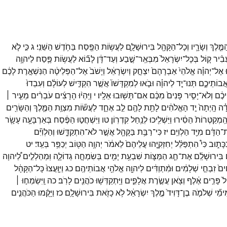
מֶּ֧לֶךְ
וְשָׂרָ֛יו
וְכָל־
הַקָּהָ֖ל
בִּירוּשָׁלִָ֑ם
לַעֲשׂ֥וֹת
הַפֶּ֖סַח
בַּחֹ֥דֶשׁ
הַשֵּׁנִֽי׃
ג
כִּ֣י
לֹ֧א
בִ֨יר
ק֤וֹל
בְּכָל־
יִשְׂרָאֵל֙
מִבְּאֵֽר־
שֶׁ֣בַע
וְעַד־
דָּ֔ן
לָב֞וֹא
לַעֲשׂ֥וֹת
פֶּ֛סַח
לַיהוָ֥ה
אֶל־
יְהוָ֗ה
אֱלֹהֵי֙
אַבְרָהָם֙
יִצְחָ֣ק
וְיִשְׂרָאֵ֔ל
וְיָשֹׁב֙
אֶל־
הַפְּלֵיטָ֔ה
הַנִּשְׁאֶ֣רֶת
לָכֶ֔ם
אֲבוֹתֵיכֶ֑ם
תְּנוּ־
יָ֣ד
לַיהוָ֗ה
וּבֹ֤אוּ
לְמִקְדָּשׁוֹ֙
אֲשֶׁ֣ר
הִקְדִּ֣ישׁ
לְעוֹלָ֔ם
וְעִבְדוּ֙
יכֶ֔ם
וְלֹא־
יָסִ֤יר
פָּנִים֙
מִכֶּ֔ם
אִם־
תָּשׁ֖וּבוּ
אֵלָֽיו׃
י
וַיִּֽהְי֨וּ
הָרָצִ֜ים
עֹבְרִ֨ים
מֵעִ֧יר ׀
ָ֗ה
הָֽיְתָה֙
יַ֣ד
הָאֱלֹהִ֔ים
לָתֵ֥ת
לָהֶ֖ם
לֵ֣ב
אֶחָ֑ד
לַעֲשׂ֞וֹת
מִצְוַ֥ת
הַמֶּ֛לֶךְ
וְהַשָּׂרִ֖ים
ַֽמְקַטְּרוֹת֙
הֵסִ֔ירוּ
וַיַּשְׁלִ֖יכוּ
לְנַ֥חַל
קִדְרֽוֹן׃
טו
וַיִּשְׁחֲט֣וּ
הַפֶּ֔סַח
בְּאַרְבָּעָ֥ה
עָשָׂ֖ר
־
הַדָּ֔ם
מִיַּ֖ד
הַלְוִיִּֽם׃
יז
כִּי־
רַבַּ֥ת
בַּקָּהָ֖ל
אֲשֶׁ֣ר
לֹא־
הִתְקַדָּ֑שׁוּ
וְהַלְוִיִּ֞ם
כָּת֑וּב
כִּי֩
הִתְפַּלֵּ֨ל
יְחִזְקִיָּ֤הוּ
עֲלֵיהֶם֙
לֵאמֹ֔ר
יְהוָ֥ה
הַטּ֖וֹב
יְכַפֵּ֥ר
בְּעַֽד׃
יט
בִּירוּשָׁלִַ֜ם
אֶת־
חַ֧ג
הַמַּצּ֛וֹת
שִׁבְעַ֥ת
יָמִ֖ים
בְּשִׂמְחָ֣ה
גְדוֹלָ֑ה
וּֽמְהַלְלִ֣ים
לַ֠יהוָה
ִים֙
זִבְחֵ֣י
שְׁלָמִ֔ים
וּמִ֨תְוַדִּ֔ים
לַיהוָ֖ה
אֱלֹהֵ֥י
אֲבוֹתֵיהֶֽם׃
כג
וַיִּוָּֽעֲצוּ֙
כָּל־
הַקָּהָ֔ל
ל֙
פָּרִ֣ים
אֶ֔לֶף
וְצֹ֖אן
עֲשֶׂ֣רֶת
אֲלָפִ֑ים
וַיִּֽתְקַדְּשׁ֥וּ
כֹהֲנִ֖ים
לָרֹֽב׃
כה
וַֽיִּשְׂמְח֣וּ ׀
ימֵ֞י
שְׁלֹמֹ֤ה
בֶן־
דָּוִיד֙
מֶ֣לֶךְ
יִשְׂרָאֵ֔ל
לֹ֥א
כָזֹ֖את
בִּירוּשָׁלִָֽם׃
כז
וַיָּקֻ֜מוּ
הַכֹּהֲנִ֤ים