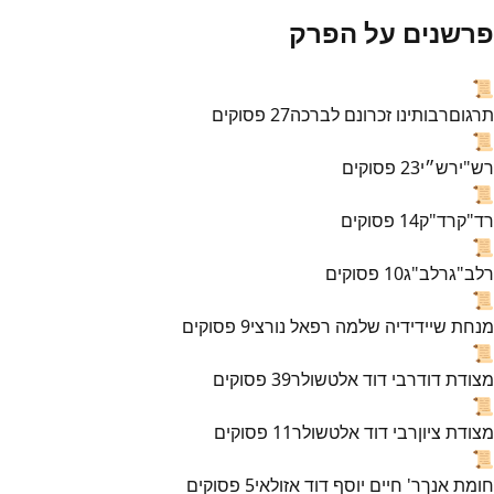
פרשנים על הפרק
📜
תרגום
רבותינו זכרונם לברכה
27
פסוקים
📜
רש"י
רש״י
23
פסוקים
📜
רד"ק
רד"ק
14
פסוקים
📜
רלב"ג
רלב"ג
10
פסוקים
📜
מנחת שי
ידידיה שלמה רפאל נורצי
9
פסוקים
📜
מצודת דוד
רבי דוד אלטשולר
39
פסוקים
📜
מצודת ציון
רבי דוד אלטשולר
11
פסוקים
📜
חומת אנך
ר' חיים יוסף דוד אזולאי
5
פסוקים