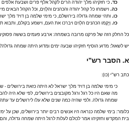
כד.
כי חזקיהו מלך יהודה הרים לקהל אלף פרים ושבעת אלפים צ
כה.
וישמחו כל קהל יהודה והכהנים והלְוִיִם, וכל הקהל הבאים 
כו.
ותהי שמחה גדולה בירושלם, כי מימי שלמה בן דויד מלך ישר
כז.
וַיָקֻמו הכהנים הלְוִיִם ויברכו את העם, וישמע בקולם, ותבוא
כל החלק הזה של פרקנו מרובה בשמחה: ארבע פעמים בששה פסוקים מופ
יש לשאול: מדוע הוסיף חזקיהו שבעה ימים ומדוע היתה שמחה גדולה?
א. הסבר רש"י
כתב רש"י (כו):
כי מימי שלמה בן דויד מלך ישראל לא היתה כזאת בירושלים - ש
מה שאם היו כל רגל ורגל מקובצים בירושלים, לפי שלא היה להם
שמחה גדולה. ולפי שהיה כמה שנים שלא עלו לירושלים עד עתה 
כלומר: בימי שלמה כנראה היו אנשים רבים יותר בירושלים, שכן על י
בית המקדש וחזקיהו אמר לכולם לעלות לרגל היתה שמחה גדולה, והם