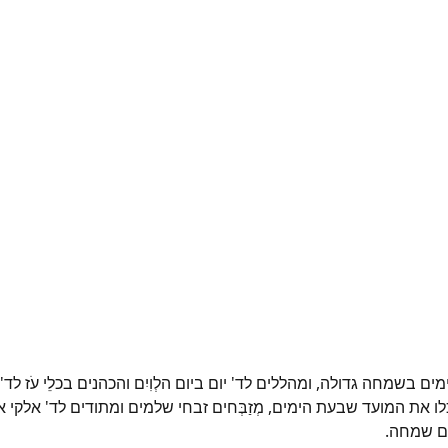
שמחה גדולה, ומהללים לד' יום ביום הלְוִיִם והכהנים בכלֵי עֹז לד'.
כלו את המועד שבעת הימים, מְזַבְּחים זבחי שלמים ומתודים לד' אלקי 
ים שמחה.