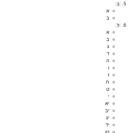
ב
א
ב
ל
א
ב
ג
ד
ה
ו
ז
ח
ט
י
יא
יב
יג
יד
טו