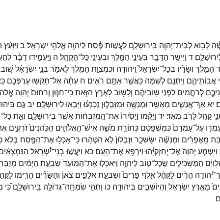
ֶּ֔ה
לָב֥וֹא
לְבֵית־
יְהוָ֖ה
בִּֽירוּשָׁלִָ֑ם
לַעֲשׂ֣וֹת
פֶּ֔סַח
לַיהוָ֖ה
אֱלֹהֵ֥י
יִשְׂרָאֵֽל׃
ב
וַיִּוָּעַ֨ץ
הַ
ֽירוּשָׁלִָֽם׃
ד
וַיִּישַׁ֥ר
הַדָּבָ֖ר
בְּעֵינֵ֣י
הַמֶּ֑לֶךְ
וּבְעֵינֵ֖י
כָּל־
הַקָּהָֽל׃
ה
וַיַּֽעֲמִ֣ידוּ
דָבָ֗ר
לְהַעֲ
֧ד
הַמֶּ֣לֶךְ
וְשָׂרָ֗יו
בְּכָל־
יִשְׂרָאֵל֙
וִֽיהוּדָ֔ה
וּכְמִצְוַ֥ת
הַמֶּ֖לֶךְ
לֵאמֹ֑ר
בְּנֵ֣י
יִשְׂרָאֵ֗ל
שׁ֚וּבוּ
י
אֲבוֹתֵיהֶ֑ם
וַיִּתְּנֵ֣ם
לְשַׁמָּ֔ה
כַּאֲשֶׁ֖ר
אַתֶּ֥ם
רֹאִֽים׃
ח
עַתָּ֕ה
אַל־
תַּקְשׁ֥וּ
עָרְפְּכֶ֖ם
כַּ
נֵיכֶ֤ם
לְרַחֲמִים֙
לִפְנֵ֣י
שֽׁוֹבֵיהֶ֔ם
וְלָשׁ֖וּב
לָאָ֣רֶץ
הַזֹּ֑את
כִּֽי־
חַנּ֤וּן
וְרַחוּם֙
יְהוָ֣ה
אֱלֹהֵ
ם׃
יא
אַךְ־
אֲנָשִׁ֛ים
מֵאָשֵׁ֥ר
וּמְנַשֶּׁ֖ה
וּמִזְּבֻל֑וּן
נִֽכְנְע֔וּ
וַיָּבֹ֖אוּ
לִירוּשָׁלִָֽם׃
יב
גַּ֣ם
בִּיהוּד
נִ֑י
קָהָ֖ל
לָרֹ֥ב
מְאֹֽד׃
יד
וַיָּקֻ֕מוּ
וַיָּסִ֙ירוּ֙
אֶת־
הַֽמִּזְבְּח֔וֹת
אֲשֶׁ֖ר
בִּירוּשָׁלִָ֑ם
וְאֵ֤ת
כָּל־
ה
ֽעַמְד֤וּ
עַל־
עָמְדָם֙
כְּמִשְׁפָּטָ֔ם
כְּתוֹרַ֖ת
מֹשֶׁ֣ה
אִישׁ־
הָאֱלֹהִ֑ים
הַכֹּֽהֲנִים֙
זֹרְקִ֣ים
אֶת
בַּת
מֵֽאֶפְרַ֨יִם
וּמְנַשֶּׁ֜ה
יִשָּׂשכָ֤ר
וּזְבֻלוּן֙
לֹ֣א
הִטֶּהָ֔רוּ
כִּֽי־
אָכְל֥וּ
אֶת־
הַפֶּ֖סַח
בְּלֹ֣א
כַ
וַיִּשְׁמַ֤ע
יְהוָה֙
אֶל־
יְחִזְקִיָּ֔הוּ
וַיִּרְפָּ֖א
אֶת־
הָעָֽם׃
כא
וַיַּעֲשׂ֣וּ
בְנֵֽי־
יִ֠שְׂרָאֵל
הַנִּמְצְאִ֨ים
ְוִיִּ֔ם
הַמַּשְׂכִּילִ֥ים
שֵֽׂכֶל־
ט֖וֹב
לַיהוָ֑ה
וַיֹּאכְל֤וּ
אֶת־
הַמּוֹעֵד֙
שִׁבְעַ֣ת
הַיָּמִ֔ים
מְזַבְּח
ךְ־
יְ֠הוּדָה
הֵרִ֨ים
לַקָּהָ֜ל
אֶ֣לֶף
פָּרִים֮
וְשִׁבְעַ֣ת
אֲלָפִ֣ים
צֹאן֒
וְהַשָּׂרִ֞ים
הֵרִ֤ימוּ
לַקָּהָ
ים֙
מֵאֶ֣רֶץ
יִשְׂרָאֵ֔ל
וְהַיּוֹשְׁבִ֖ים
בִּיהוּדָֽה׃
כו
וַתְּהִ֥י
שִׂמְחָֽה־
גְדוֹלָ֖ה
בִּֽירוּשָׁלִָ֑ם
כִּ֠י
מִ
ם׃