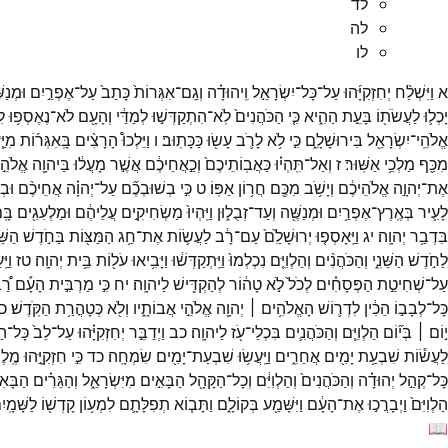
לד
לה
לו
א
וַיִּשְׁלַ֨ח
יְחִזְקִיָּ֜הוּ
עַל־
כָּל־
יִשְׂרָאֵ֣ל
וִֽיהוּדָ֗ה
וְגַֽם־
אִגְּרוֹת֙
כָּתַב֙
עַל־
אֶפְרַ֣יִם
וּמְנַשׁ
יָכְל֛וּ
לַעֲשֹׂת֖וֹ
בָּעֵ֣ת
הַהִ֑יא
כִּ֤י
הַכֹּהֲנִים֙
לֹֽא־
הִתְקַדְּשׁ֣וּ
לְמַדַּ֔י
וְהָעָ֖ם
לֹא־
נֶאֶסְפ֥וּ
לִ
אֱלֹהֵֽי־
יִשְׂרָאֵ֖ל
בִּירוּשָׁלִָ֑ם
כִּ֣י
לֹ֥א
לָרֹ֛ב
עָשׂ֖וּ
כַּכָּתֽוּב׃
ו
וַיֵּלְכוּ֩
הָרָצִ֨ים
בָּֽאִגְּר֜וֹת
מִיַּ
מִכַּ֖ף
מַלְכֵ֥י
אַשּֽׁוּר׃
ז
וְאַל־
תִּֽהְי֗וּ
כַּאֲבֽוֹתֵיכֶם֙
וְכַ֣אֲחֵיכֶ֔ם
אֲשֶׁ֣ר
מָעֲל֔וּ
בַּיהוָ֖ה
אֱלֹהֵ֣
אֶת־
יְהוָ֣ה
אֱלֹהֵיכֶ֔ם
וְיָשֹׁ֥ב
מִכֶּ֖ם
חֲר֥וֹן
אַפּֽוֹ׃
ט
כִּ֣י
בְשׁוּבְכֶ֞ם
עַל־
יְהוָ֗ה
אֲחֵיכֶ֨ם
וּבְ
לָעִ֛יר
בְּאֶֽרֶץ־
אֶפְרַ֥יִם
וּמְנַשֶּׁ֖ה
וְעַד־
זְבֻל֑וּן
וַיִּֽהְיוּ֙
מַשְׂחִיקִ֣ים
עֲלֵיהֶ֔ם
וּמַלְעִגִ֖ים
בָּֽ
בִּדְבַ֥ר
יְהוָֽה׃
יג
וַיֵּֽאָסְפ֤וּ
יְרוּשָׁלִַ֙ם֙
עַם־
רָ֔ב
לַעֲשׂ֛וֹת
אֶת־
חַ֥ג
הַמַּצּ֖וֹת
בַּחֹ֣דֶשׁ
הַשֵּׁ
לַחֹ֣דֶשׁ
הַשֵּׁנִ֑י
וְהַכֹּהֲנִ֨ים
וְהַלְוִיִּ֤ם
נִכְלְמוּ֙
וַיִּֽתְקַדְּשׁ֔וּ
וַיָּבִ֥יאוּ
עֹל֖וֹת
בֵּ֥ית
יְהוָֽה׃
טז
וַיַּ
עַל־
שְׁחִיטַ֣ת
הַפְּסָחִ֗ים
לְכֹל֙
לֹ֣א
טָה֔וֹר
לְהַקְדִּ֖ישׁ
לַיהוָֽה׃
יח
כִּ֣י
מַרְבִּ֣ית
הָעָ֡ם
רַ֠
כָּל־
לְבָב֣וֹ
הֵכִ֔ין
לִדְר֛וֹשׁ
הָאֱלֹהִ֥ים ׀
יְהוָ֖ה
אֱלֹהֵ֣י
אֲבוֹתָ֑יו
וְלֹ֖א
כְּטָהֳרַ֥ת
הַקֹּֽדֶשׁ׃
כ
י֣וֹם ׀
בְּי֞וֹם
הַלְוִיִּ֧ם
וְהַכֹּהֲנִ֛ים
בִּכְלֵי־
עֹ֖ז
לַיהוָֽה׃
כב
וַיְדַבֵּ֣ר
יְחִזְקִיָּ֗הוּ
עַל־
לֵב֙
כָּל־
הַל
לַעֲשׂ֕וֹת
שִׁבְעַ֥ת
יָמִ֖ים
אֲחֵרִ֑ים
וַיַּֽעֲשׂ֥וּ
שִׁבְעַת־
יָמִ֖ים
שִׂמְחָֽה׃
כד
כִּ֣י
חִזְקִיָּ֣הוּ
מֶֽלֶ
כָּל־
קְהַ֣ל
יְהוּדָ֗ה
וְהַכֹּהֲנִים֙
וְהַלְוִיִּ֔ם
וְכָל־
הַקָּהָ֖ל
הַבָּאִ֣ים
מִיִּשְׂרָאֵ֑ל
וְהַגֵּרִ֗ים
הַבָּאִ
הַלְוִיִּם֙
וַיְבָרֲכ֣וּ
אֶת־
הָעָ֔ם
וַיִּשָּׁמַ֖ע
בְּקוֹלָ֑ם
וַתָּב֧וֹא
תְפִלָּתָ֛ם
לִמְע֥וֹן
קָדְשׁ֖וֹ
לַשָּׁמָֽיִ
📖