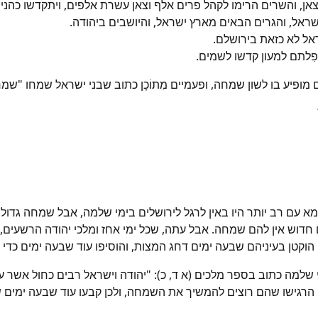
אן, והשרים הרימו לקהל פרים אלף וצאן עשרת אלפים, ויתקדשו כהני
מישראל, והגרים הבאים מארץ ישראל, והיושבים ביהודה.
אל לא כזאת בירושלם.
 תפִלתם למעון קדשו לשמים.
יע בו לשון שמחה, ופעמיים מִתוֹכָן כתוב שבני ישראל שמחו "שמחה
מא עם רב יותר היו באין לרגל לירושלים בימי שלמה, אבל שמחה גדול
 חדוש אין להם שמחה. אבל עתה, שכל ימי אחז ומלכי יהודה הרשעים, ל
הוקטן בעיניהם שבעה ימים דחג המצות, והוסיפו עוד שבעה ימים כד
מי שלמה כתוב בספר מלכים (א ד, כ): "יהודה וישראל רבים כחול אש
 הרגישו שהם רוצים להמשיך את השמחה, ולכן קבעו עוד שבעה ימים