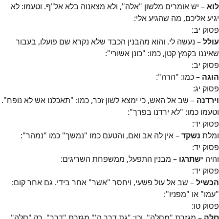
לוא
– יש אומרים מלשון "אלה", ולא מצאנוה בלא אל"ף. וטעמו: לא
יגיע אליכם, מה שהגיע אלי:
פסוק
יב
:
עולל
– נעשה לי. והוא מהבנין הכבד שלא נקרא שם פועלו, בעבור
שאיננו בקמץ קטן, כמו: "כונן אשורי":
פסוק
יב
:
הוגה
– כמו: "הרה":
פסוק
יג
:
וירדנה
– שב אל האש, כי ימצא לשון זכר, כמו: "תאכלנו אש לא נופח".
וטעמו כמו: "לא ירדנו בפרך":
פסוק
יד
:
ומלת
נשקד
– אין לה אב ואם, והטעם כמו "נמשך" כמו "נמהר":
פסוק
יד
:
והיה
ישתרגו
– מבנין התפעל, ממשפחת השריגים:
פסוק
יד
:
הכשיל
– שב אל עול פשעי, ויחסר "אשר" אחר בידי. גם אחר קום:
"עמו" או "מפניו":
פסוק
טו
:
סלה
– מגזרת "מסלה", וכן: "גת דרך ה'" מגזרת "דרך", רק "סלה"