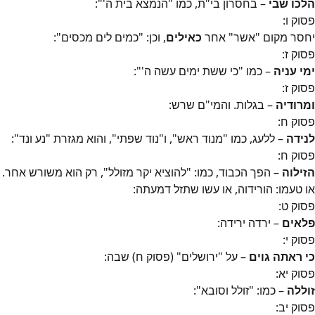
הלכו שבי
– בחסרון בי"ת, כמו "הנמצא בית ה'":
פסוק
ו
:
יחסר מקום "אשר" אחר
כאילים
, וכן: "כמים לים מכסים":
פסוק
ז
:
ימי עניה
– כמו "כי ששת ימים עשה ה'":
פסוק
ז
:
ומרודיה
– בגלות. והמי"ם שרש:
פסוק
ח
:
לנידה
– ללעג, כמו "מנוד ראש", ו"נוד שפתי", והוא מגזרת "נע ונד":
פסוק
ח
:
הזילוה
– הפך הכבוד, כמו: "להוציא יקר מזולל", רק הוא משורש אחר.
או טעמו: הורידוה, או עשו שתזל דמעתה:
פסוק
ט
:
פלאים
– ירדה ירידה:
פסוק
י
:
כי ראתה גוים
– על "ירושלים" (פסוק ח) שבה:
פסוק
יא
:
זוללה
– כמו: "זולל וסובא":
פסוק
יב
: