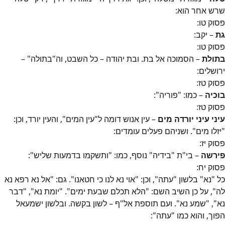
שרש אחר הוא:
פסוק
טו
:
גת
– יקב:
פסוק
טו
:
בתולת
– הסמוכה אל בת. ובת יהודה – כל השבט, וה"בתולה" –
ירושלים:
פסוק
טז
:
בוכיה
– כמו: "פוריה":
פסוק
טז
:
עיני עיני יורדה מים
– עין אנוש דומה ל"עין המים", והעין יורד, וכן:
"יזלו מים". ושניהם פעלים עומדים:
פסוק
יז
:
פירשה
– בי"ת "בידיה" נוסף, כמו: "ותשקמו בדמעות שליש":
פסוק
יח
:
כל "נא" בלשון "עתה", וכן: "אוי נא לנו כי חטאנו". גם: "אל נא רפא נא
לה", על כן השיב השם: "הלא תכלם שבעת ימים". "יומת נא", "דבר
נא", "שמע נא". ועם תוספת אל"ף – לשון בקשה. ובלשון ישמעאל
הפוך, והוא כמו "עתה":