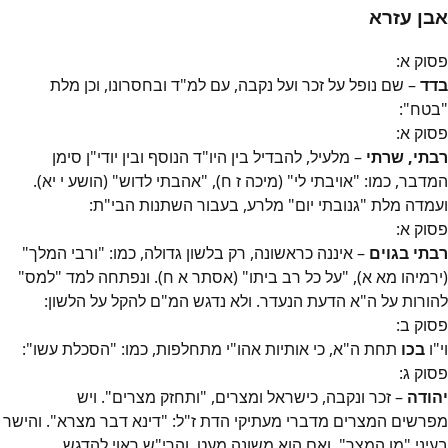
אבן עזרא
פסוק
א
:
בדד
– שם נופל על זכר ועל נקבה, עם למ"ד ובחסרונו, וכן מלת
"בטח":
פסוק
א
:
רבתי, שרתי
– מלעיל, להבדיל בין היו"ד הנוסף ובין יודי"ן סימן
המדבר, כמו: "אויבתי לי" (מיכה ז ח), "אהבתי לדוש" (הושע י יא).
ועמדה מלת "גנובתי יום" מלרע, בעבור השתנות הבי"ת:
פסוק
א
:
רבתי בגוים
– איננה כראשונה, רק בלשון גדולה, כמו: "ורבי המלך"
(ירמיהו מא א), "על כל רב ביתו" (אסתר א ח). ונפתחה למד "למס"
להורות על ה"א הדעת הנעדר. ולא נדגש המ"ם להקל על הלשון:
פסוק
ב
:
וי"ו
בכו
תחת ה"א, כי אותיות אהו"י מתחלפות, כמו: "הסכלת עשו":
פסוק
ג
:
יהודה
– זכר ונקבה, כישראל ומצרים, "ותחזק מצרים". ויש
מפרשים המצרים מדברי מעתיקי הדת ז"ל: "דינא דבר מצרא". והישר
בעיני "מן המצר", ואם הוא משונה מעט, והרי"ש ראוי להדגש.