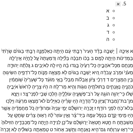
א
א
ב
ג
ד
ה
א
אֵיכָ֣ה ׀
יָשְׁבָ֣ה
בָדָ֗ד
הָעִיר֙
רַבָּ֣תִי
עָ֔ם
הָיְתָ֖ה
כְּאַלְמָנָ֑ה
רַּבָּ֣תִי
בַגּוֹיִ֗ם
שָׂרָ֙תִי֙
בַּמְּדִינ֔וֹת
הָיְתָ֖ה
לָמַֽס׃
ב
בָּכ֨וֹ
תִבְכֶּ֜ה
בַּלַּ֗יְלָה
וְדִמְעָתָהּ֙
עַ֣ל
לֶֽחֱיָ֔הּ
אֵֽין־
לָ֥הּ
מְנַחֵ֖ם
מִכָּל־
אֹהֲבֶ֑יהָ
כָּל־
רֵעֶ֙יהָ֙
בָּ֣גְדוּ
בָ֔הּ
הָ֥יוּ
לָ֖הּ
לְאֹיְבִֽים׃
ג
גָּֽלְתָ֨ה
יְהוּדָ֤ה
מֵעֹ֙נִי֙
וּמֵרֹ֣ב
עֲבֹדָ֔ה
הִ֚יא
יָשְׁבָ֣ה
בַגּוֹיִ֔ם
לֹ֥א
מָצְאָ֖ה
מָנ֑וֹחַ
כָּל־
רֹדְפֶ֥יהָ
הִשִּׂיג֖וּהָ
בֵּ֥ין
הַמְּצָרִֽים׃
ד
דַּרְכֵ֨י
צִיּ֜וֹן
אֲבֵל֗וֹת
מִבְּלִי֙
בָּאֵ֣י
מוֹעֵ֔ד
כָּל־
שְׁעָרֶ֙יהָ֙
שֽׁוֹמֵמִ֔ין
כֹּהֲנֶ֖יהָ
נֶאֱנָחִ֑ים
בְּתוּלֹתֶ֥יהָ
נּוּג֖וֹת
וְהִ֥יא
מַר־
לָֽהּ׃
ה
הָי֨וּ
צָרֶ֤יהָ
לְרֹאשׁ֙
אֹיְבֶ֣יהָ
שָׁל֔וּ
כִּֽי־
יְהוָ֥ה
הוֹגָ֖הּ
עַ֣ל
רֹב־
פְּשָׁעֶ֑יהָ
עוֹלָלֶ֛יהָ
הָלְכ֥וּ
שְׁבִ֖י
לִפְנֵי־
צָֽר׃
ו
וַיֵּצֵ֥א
מן־
בת־
(
מִבַּת־
)
צִיּ֖וֹן
כָּל־
הֲדָרָ֑הּ
הָי֣וּ
שָׂרֶ֗יהָ
כְּאַיָּלִים֙
לֹא־
מָצְא֣וּ
מִרְעֶ֔ה
וַיֵּלְכ֥וּ
בְלֹא־
כֹ֖חַ
לִפְנֵ֥י
רוֹדֵֽף׃
ז
זָֽכְרָ֣ה
יְרוּשָׁלִַ֗ם
יְמֵ֤י
עָנְיָהּ֙
וּמְרוּדֶ֔יהָ
כֹּ֚ל
מַחֲמֻדֶ֔יהָ
אֲשֶׁ֥ר
הָי֖וּ
מִ֣ימֵי
קֶ֑דֶם
בִּנְפֹ֧ל
עַמָּ֣הּ
בְּיַד־
צָ֗ר
וְאֵ֤ין
עוֹזֵר֙
לָ֔הּ
רָא֣וּהָ
צָרִ֔ים
שָׂחֲק֖וּ
עַ֥ל
מִשְׁבַּתֶּֽהָ׃
ח
חֵ֤טְא
חָֽטְאָה֙
יְר֣וּשָׁלִַ֔ם
עַל־
כֵּ֖ן
לְנִידָ֣ה
הָיָ֑תָה
כָּֽל־
מְכַבְּדֶ֤יהָ
הִזִּיל֙וּהָ֙
כִּי־
רָא֣וּ
עֶרְוָתָ֔הּ
גַּם־
הִ֥יא
נֶאֶנְחָ֖ה
וַתָּ֥שָׁב
אָחֽוֹר׃
ט
טֻמְאָתָ֣הּ
בְּשׁוּלֶ֗יהָ
לֹ֤א
זָֽכְרָה֙