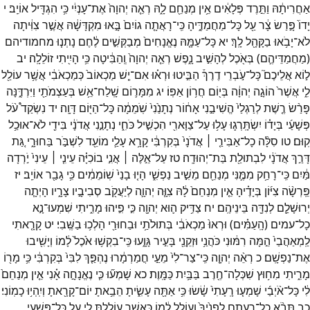
אַחֲרִיתָ֔הּ
וַתֵּ֣רֶד
פְּלָאִ֔ים
אֵ֥ין
מְנַחֵ֖ם
לָ֑הּ
רְאֵ֤ה
יְהוָה֙
אֶת־
עָנְיִ֔י
כִּ֥י
הִגְדִּ֖יל
אוֹיֵֽב׃
י
יָדוֹ֙
פָּ֣רַשׂ
צָ֔ר
עַ֖ל
כָּל־
מַחֲמַדֶּ֑יהָ
כִּֽי־
רָאֲתָ֤ה
גוֹיִם֙
בָּ֣אוּ
מִקְדָּשָׁ֔הּ
אֲשֶׁ֣ר
צִוִּ֔יתָה
לֹא־
יָבֹ֥אוּ
בַקָּהָ֖ל
לָֽךְ׃
יא
כָּל־
עַמָּ֤הּ
נֶאֱנָחִים֙
מְבַקְּשִׁ֣ים
לֶ֔חֶם
נָתְנ֧וּ
מחמודיהם
(
מַחֲמַדֵּיהֶ֛ם
)
בְּאֹ֖כֶל
לְהָשִׁ֣יב
נָ֑פֶשׁ
רְאֵ֤ה
יְהוָה֙
וְֽהַבִּ֔יטָה
כִּ֥י
הָיִ֖יתִי
זוֹלֵלָֽה׃
יב
ל֣וֹא
אֲלֵיכֶם֮
כָּל־
עֹ֣בְרֵי
דֶרֶךְ֒
הַבִּ֣יטוּ
וּרְא֗וּ
אִם־
יֵ֤שׁ
מַכְאוֹב֙
כְּמַכְאֹבִ֔י
אֲשֶׁ֥ר
עוֹלַ֖ל
לִ֑י
אֲשֶׁר֙
הוֹגָ֣ה
יְהוָ֔ה
בְּי֖וֹם
חֲר֥וֹן
אַפּֽוֹ׃
יג
מִמָּר֛וֹם
שָֽׁלַח־
אֵ֥שׁ
בְּעַצְמֹתַ֖י
וַיִּרְדֶּ֑נָּה
פָּרַ֨שׂ
רֶ֤שֶׁת
לְרַגְלַי֙
הֱשִׁיבַ֣נִי
אָח֔וֹר
נְתָנַ֙נִי֙
שֹֽׁמֵמָ֔ה
כָּל־
הַיּ֖וֹם
דָּוָֽה׃
יד
נִשְׂקַד֩
עֹ֨ל
פְּשָׁעַ֜י
בְּיָד֗וֹ
יִשְׂתָּֽרְג֛וּ
עָל֥וּ
עַל־
צַוָּארִ֖י
הִכְשִׁ֣יל
כֹּחִ֑י
נְתָנַ֣נִי
אֲדֹנָ֔י
בִּידֵ֖י
לֹא־
אוּכַ֥ל
קֽוּם׃
טו
סִלָּ֨ה
כָל־
אַבִּירַ֤י ׀
אֲדֹנָי֙
בְּקִרְבִּ֔י
קָרָ֥א
עָלַ֛י
מוֹעֵ֖ד
לִשְׁבֹּ֣ר
בַּחוּרָ֑י
גַּ֚ת
דָּרַ֣ךְ
אֲדֹנָ֔י
לִבְתוּלַ֖ת
בַּת־
יְהוּדָֽה׃
טז
עַל־
אֵ֣לֶּה ׀
אֲנִ֣י
בוֹכִיָּ֗ה
עֵינִ֤י ׀
עֵינִי֙
יֹ֣רְדָה
מַּ֔יִם
כִּֽי־
רָחַ֥ק
מִמֶּ֛נִּי
מְנַחֵ֖ם
מֵשִׁ֣יב
נַפְשִׁ֑י
הָי֤וּ
בָנַי֙
שֽׁוֹמֵמִ֔ים
כִּ֥י
גָבַ֖ר
אוֹיֵֽב׃
יז
פֵּֽרְשָׂ֨ה
צִיּ֜וֹן
בְּיָדֶ֗יהָ
אֵ֤ין
מְנַחֵם֙
לָ֔הּ
צִוָּ֧ה
יְהוָ֛ה
לְיַעֲקֹ֖ב
סְבִיבָ֣יו
צָרָ֑יו
הָיְתָ֧ה
יְרוּשָׁלִַ֛ם
לְנִדָּ֖ה
בֵּינֵיהֶֽם׃
יח
צַדִּ֥יק
ה֛וּא
יְהוָ֖ה
כִּ֣י
פִ֣יהוּ
מָרִ֑יתִי
שִׁמְעוּ־
נָ֣א
כָל־
עמים
(
הָֽעַמִּ֗ים
)
וּרְאוּ֙
מַכְאֹבִ֔י
בְּתוּלֹתַ֥י
וּבַחוּרַ֖י
הָלְכ֥וּ
בַשֶּֽׁבִי׃
יט
קָרָ֤אתִי
לַֽמְאַהֲבַי֙
הֵ֣מָּה
רִמּ֔וּנִי
כֹּהֲנַ֥י
וּזְקֵנַ֖י
בָּעִ֣יר
גָּוָ֑עוּ
כִּֽי־
בִקְשׁ֥וּ
אֹ֙כֶל֙
לָ֔מוֹ
וְיָשִׁ֖יבוּ
אֶת־
נַפְשָֽׁם׃
כ
רְאֵ֨ה
יְהוָ֤ה
כִּֽי־
צַר־
לִי֙
מֵעַ֣י
חֳמַרְמָ֔רוּ
נֶהְפַּ֤ךְ
לִבִּי֙
בְּקִרְבִּ֔י
כִּ֥י
מָר֖וֹ
מָרִ֑יתִי
מִח֥וּץ
שִׁכְּלָה־
חֶ֖רֶב
בַּבַּ֥יִת
כַּמָּֽוֶת׃
כא
שָׁמְע֞וּ
כִּ֧י
נֶאֱנָחָ֣ה
אָ֗נִי
אֵ֤ין
מְנַחֵם֙
לִ֔י
כָּל־
אֹ֨יְבַ֜י
שָׁמְע֤וּ
רָֽעָתִי֙
שָׂ֔שׂוּ
כִּ֥י
אַתָּ֖ה
עָשִׂ֑יתָ
הֵבֵ֥אתָ
יוֹם־
קָרָ֖אתָ
וְיִֽהְי֥וּ
כָמֽוֹנִי׃
כב
תָּבֹ֨א
כָל־
רָעָתָ֤ם
לְפָנֶ֙יךָ֙
וְעוֹלֵ֣ל
לָ֔מוֹ
כַּאֲשֶׁ֥ר
עוֹלַ֛לְתָּ
לִ֖י
עַ֣ל
כָּל־
פְּשָׁעָ֑י