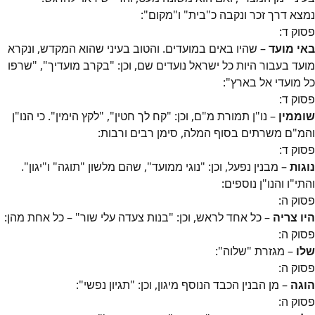
נמצא דרך זכר ונקבה כ"בית" ו"מקום":
פסוק
ד
:
באי מועד
– שהיו באים במועדים. והטוב בעיני שהוא המקדש, ונקרא
מועד בעבור היות כל ישראל נועדים שם, וכן: "בקרב מועדיך", "שרפו
כל מועדי אל בארץ":
פסוק
ד
:
שוממין
– נו"ן תמורת מ"ם, וכן: "קח לך חטין", "לקץ הימין". כי הנו"ן
והמ"ם משרתים בסוף המלה, סימן רבים ורבות:
פסוק
ד
:
נוגות
– מבנין נפעל, וכן: "נוגי ממועד", שהם מלשון "תוגה" ו"יגון".
והתי"ו והנו"ן נוספים:
פסוק
ה
:
היו צריה
– כל אחד לראש, וכן: "בנות צעדה עלי שור" – כל אחת מהן:
פסוק
ה
:
שלו
– מגזרת "שלוה":
פסוק
ה
:
הוגה
– מן הבנין הכבד הנוסף מיגון, וכן: "תגיון נפשי":
פסוק
ה
: