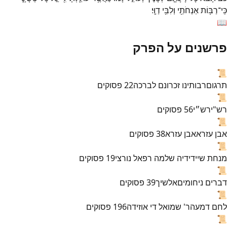
כִּֽי־
רַבּ֥וֹת
אַנְחֹתַ֖י
וְלִבִּ֥י
דַוָּֽי׃
📖
פרשנים על הפרק
📜
תרגום
רבותינו זכרונם לברכה
22
פסוקים
📜
רש"י
רש״י
56
פסוקים
📜
אבן עזרא
אבן עזרא
38
פסוקים
📜
מנחת שי
ידידיה שלמה רפאל נורצי
19
פסוקים
📜
דברים ניחומים
אלשיך
39
פסוקים
📜
לחם דמעה
ר' שמואל די אוזידה
196
פסוקים
📜