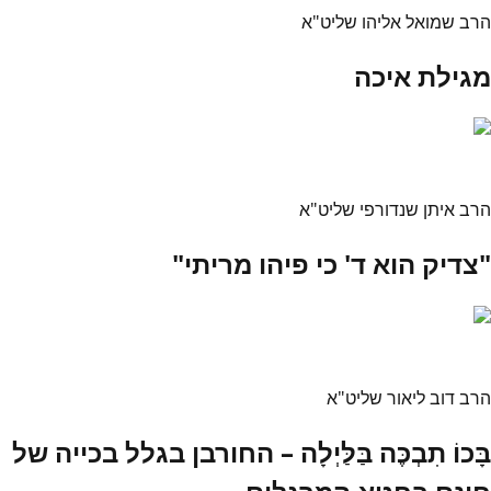
הרב שמואל אליהו שליט"א
מגילת איכה
הרב איתן שנדורפי שליט"א
"צדיק הוא ד' כי פיהו מריתי"
הרב דוב ליאור שליט"א
בָּכוֹ תִבְכֶּה בַּלַּיְלָה – החורבן בגלל בכייה של