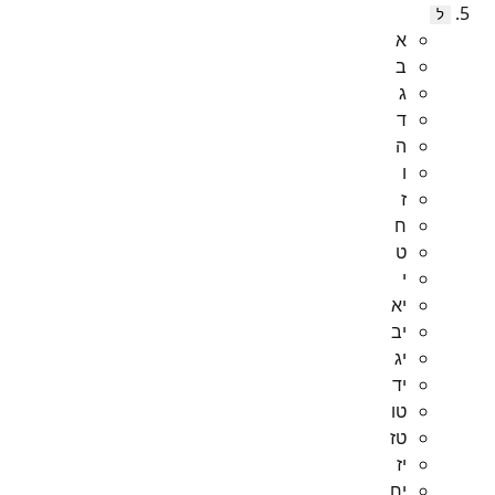
ל
א
ב
ג
ד
ה
ו
ז
ח
ט
י
יא
יב
יג
יד
טו
טז
יז
יח