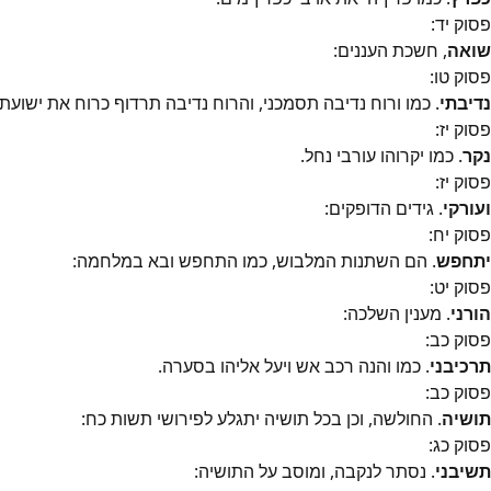
פסוק
יד
:
שואה
, חשכת העננים:
פסוק
טו
:
נדיבתי
. כמו ורוח נדיבה תסמכני, והרוח נדיבה תרדוף כרוח את ישועת
פסוק
יז
:
נקר
. כמו יקרוהו עורבי נחל.
פסוק
יז
:
ועורקי
. גידים הדופקים:
פסוק
יח
:
יתחפש
. הם השתנות המלבוש, כמו התחפש ובא במלחמה:
פסוק
יט
:
הורני
. מענין השלכה:
פסוק
כב
:
תרכיבני
. כמו והנה רכב אש ויעל אליהו בסערה.
פסוק
כב
:
תושיה
. החולשה, וכן בכל תושיה יתגלע לפירושי תשות כח:
פסוק
כג
:
תשיבני
. נסתר לנקבה, ומוסב על התושיה: