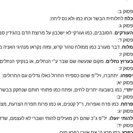
פסוק
ב
:
כלח
לחלוחית הבשר וכחו כמו ולא נס ליחה:
פסוק
ג
:
העורקים
. הסובבים, כמו ועורקי לא ישכבון על מרוצת הדם בהגידין סב
פסוק
ד
:
מלוח
. דבר מעורב כמו ממולח טהור קדש, ומזה נקראו מנהיגי האניה
פסוק
ז
:
בערוץ נחלים
. מקום שנעשה שם שבר ע"י הנחלים, או בנקיקי הנחלים 
פסוק
ז
:
יספחו
. יתחברו, ויל"פ שהם כספיחי החרול כאלו גדלים עם החרולים:
פסוק
יא
:
יתרי
, כמו בשבעה יתרים לחים, ופתח כמו פתוחי חותם שנחקק בבשר:
פסוק
יב
:
פרחח
. כמו פרח ואפרוח, ר"ל קטנים, או כמו פרוח תפרח הצרעת, מצו
פסוק
יג
:
להותי יועלו
. יל"פ ג"כ שהם רק מועילים להותי ושברי לא לעצמם, שדדבר
פסוק
יד
:
כפרץ
. כמו פרץ ה' את אויבי כפרץ מים.