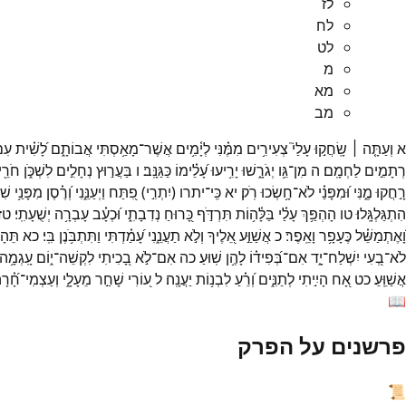
לז
לח
לט
מ
מא
מב
א
וְעַתָּ֤ה ׀
שָֽׂחֲק֣וּ
עָלַי֮
צְעִירִ֥ים
מִמֶּ֗נִּי
לְיָ֫מִ֥ים
אֲשֶׁר־
מָאַ֥סְתִּי
אֲבוֹתָ֑ם
לָ֝שִׁ֗ית
עִ
רְתָמִ֣ים
לַחְמָֽם׃
ה
מִן־
גֵּ֥ו
יְגֹרָ֑שׁוּ
יָרִ֥יעוּ
עָ֝לֵ֗ימוֹ
כַּגַּנָּֽב׃
ו
בַּעֲר֣וּץ
נְחָלִ֣ים
לִשְׁכֹּ֑ן
חֹרֵ֖י
רָ֣חֲקוּ
מֶ֑נִּי
וּ֝מִפָּנַ֗י
לֹא־
חָ֥שְׂכוּ
רֹֽק׃
יא
כִּֽי־
יתרו
(
יִתְרִ֣י
)
פִ֭תַּח
וַיְעַנֵּ֑נִי
וְ֝רֶ֗סֶן
מִפָּנַ֥י
שִׁל
הִתְגַּלְגָּֽלוּ׃
טו
הָהְפַּ֥ךְ
עָלַ֗י
בַּלָּ֫ה֥וֹת
תִּרְדֹּ֣ף
כָּ֭רוּחַ
נְדִבָתִ֑י
וּ֝כְעָ֗ב
עָבְרָ֥ה
יְשֻׁעָתִֽי׃
טז
וָ֝אֶתְמַשֵּׁ֗ל
כֶּעָפָ֥ר
וָאֵֽפֶר׃
כ
אֲשַׁוַּ֣ע
אֵ֭לֶיךָ
וְלֹ֣א
תַעֲנֵ֑נִי
עָ֝מַ֗דְתִּי
וַתִּתְבֹּ֥נֶן
בִּֽי׃
כא
תֵּהָפ
לֹא־
בְ֭עִי
יִשְׁלַח־
יָ֑ד
אִם־
בְּ֝פִיד֗וֹ
לָהֶ֥ן
שֽׁוּעַ׃
כה
אִם־
לֹ֣א
בָ֭כִיתִי
לִקְשֵׁה־
י֑וֹם
עָֽגְמָ֥ה
אֲשַׁוֵּֽעַ׃
כט
אָ֭ח
הָיִ֣יתִי
לְתַנִּ֑ים
וְ֝רֵ֗עַ
לִבְנ֥וֹת
יַעֲנָֽה׃
ל
ע֭וֹרִי
שָׁחַ֣ר
מֵעָלָ֑י
וְעַצְמִי־
חָ֝֗רָ
📖
פרשנים על הפרק
📜