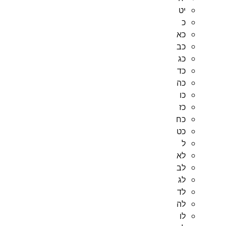
יט
כ
כא
כב
כג
כד
כה
כו
כז
כח
כט
ל
לא
לב
לג
לד
לה
לו