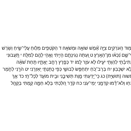
ְמ֥וּד
הַֽעֹרְקִ֥ים
צִיָּ֑ה
אֶ֝֗מֶשׁ
שׁוֹאָ֥ה
וּמְשֹׁאָֽה׃
ד
הַקֹּטְפִ֣ים
מַלּ֣וּחַ
עֲלֵי־
שִׂ֑יחַ
וְשֹׁ֖רֶשׁ
־
שֵׁ֑ם
נִ֝כְּא֗וּ
מִן־
הָאָֽרֶץ׃
ט
וְ֭עַתָּה
נְגִינָתָ֣ם
הָיִ֑יתִי
וָאֱהִ֖י
לָהֶ֣ם
לְמִלָּֽה׃
י
תִּֽ֭עֲבוּנִי
ֽתִיבָ֫תִ֥י
לְהַוָּתִ֥י
יֹעִ֑ילוּ
לֹ֖א
עֹזֵ֣ר
לָֽמוֹ׃
יד
כְּפֶ֣רֶץ
רָחָ֣ב
יֶאֱתָ֑יוּ
תַּ֥חַת
שֹׁ֝אָ֗ה
ֹ֣א
יִשְׁכָּבֽוּן׃
יח
בְּרָב־
כֹּ֭חַ
יִתְחַפֵּ֣שׂ
לְבוּשִׁ֑י
כְּפִ֖י
כֻתָּנְתִּ֣י
יַֽאַזְרֵֽנִי׃
יט
הֹרָ֥נִי
לַחֹ֑מֶר
שוה
(
תּוּשִׁיָּֽה׃
)
כג
כִּֽי־
יָ֭דַעְתִּי
מָ֣וֶת
תְּשִׁיבֵ֑נִי
וּבֵ֖ית
מוֹעֵ֣ד
לְכָל־
חָֽי׃
כד
אַ֣ךְ
ח֥וּ
וְלֹא־
דָ֗מּוּ
קִדְּמֻ֥נִי
יְמֵי־
עֹֽנִי׃
כח
קֹדֵ֣ר
הִ֭לַּכְתִּי
בְּלֹ֣א
חַמָּ֑ה
קַ֖מְתִּי
בַקָּהָ֣ל