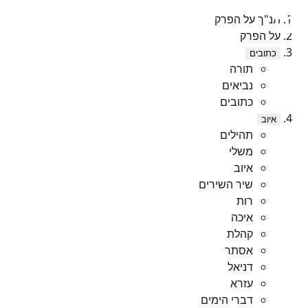
תנ"ך על הפרק
על הפרק
כתובים
תורה
נביאים
כתובים
איוב
תהילים
משלי
איוב
שיר השירים
רות
איכה
קהלת
אסתר
דניאל
עזרא
דברי הימים