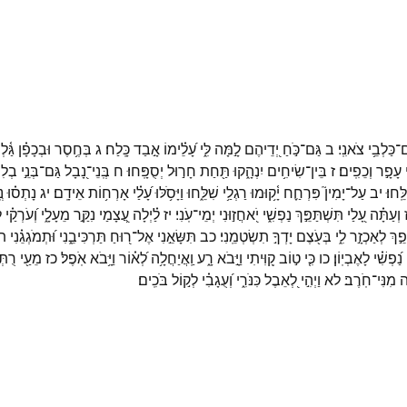
ם־
כַּלְבֵ֥י
צֹאנִֽי׃
ב
גַּם־
כֹּ֣חַ
יְ֭דֵיהֶם
לָ֣מָּה
לִּ֑י
עָ֝לֵ֗ימוֹ
אָ֣בַד
כָּֽלַח׃
ג
בְּחֶ֥סֶר
וּבְכָפָ֗ן
גַּ֫ל
עָפָ֣ר
וְכֵפִֽים׃
ז
בֵּין־
שִׂיחִ֥ים
יִנְהָ֑קוּ
תַּ֖חַת
חָר֣וּל
יְסֻפָּֽחוּ׃
ח
בְּֽנֵי־
נָ֭בָל
גַּם־
בְּנֵ֣י
בְלִי
ֵּֽחוּ׃
יב
עַל־
יָמִין֮
פִּרְחַ֪ח
יָ֫ק֥וּמוּ
רַגְלַ֥י
שִׁלֵּ֑חוּ
וַיָּסֹ֥לּוּ
עָ֝לַ֗י
אָרְח֥וֹת
אֵידָֽם׃
יג
נָתְס֗וּ
נְ
וְעַתָּ֗ה
עָ֭לַי
תִּשְׁתַּפֵּ֣ךְ
נַפְשִׁ֑י
יֹ֭אחֲז֣וּנִי
יְמֵי־
עֹֽנִי׃
יז
לַ֗יְלָה
עֲ֭צָמַי
נִקַּ֣ר
מֵעָלָ֑י
וְ֝עֹרְקַ֗י
ל
ֵ֣ךְ
לְאַכְזָ֣ר
לִ֑י
בְּעֹ֖צֶם
יָדְךָ֣
תִשְׂטְמֵֽנִי׃
כב
תִּשָּׂאֵ֣נִי
אֶל־
ר֭וּחַ
תַּרְכִּיבֵ֑נִי
וּ֝תְמֹגְגֵ֗נִי
ת
נַ֝פְשִׁ֗י
לָאֶבְיֽוֹן׃
כו
כִּ֤י
ט֣וֹב
קִ֭וִּיתִי
וַיָּ֣בֹא
רָ֑ע
וַֽאֲיַחֲלָ֥ה
לְ֝א֗וֹר
וַיָּ֥בֹא
אֹֽפֶל׃
כז
מֵעַ֖י
רֻתְּ
ה
מִנִּי־
חֹֽרֶב׃
לא
וַיְהִ֣י
לְ֭אֵבֶל
כִּנֹּרִ֑י
וְ֝עֻגָבִ֗י
לְק֣וֹל
בֹּכִֽים׃